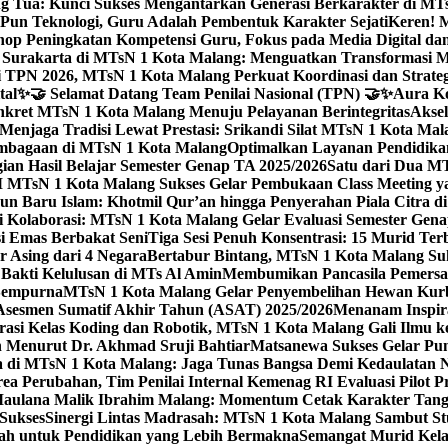
g Tua: Kunci Sukses Mengantarkan Generasi Berkarakter di MT
Pun Teknologi, Guru Adalah Pembentuk Karakter Sejati
Keren! 
op Peningkatan Kompetensi Guru, Fokus pada Media Digital d
 Surakarta di MTsN 1 Kota Malang: Menguatkan Transformasi M
 TPN 2026, MTsN 1 Kota Malang Perkuat Koordinasi dan Strategi
tal
✨🤝 Selamat Datang Team Penilai Nasional (TPN) 🤝✨
Aura Ko
kret MTsN 1 Kota Malang Menuju Pelayanan Berintegritas
Akse
Menjaga Tradisi Lewat Prestasi: Srikandi Silat MTsN 1 Kota Ma
lembagaan di MTsN 1 Kota Malang
Optimalkan Layanan Pendidikan
ian Hasil Belajar Semester Genap TA 2025/2026
Satu dari Dua MT
TsN 1 Kota Malang Sukses Gelar Pembukaan Class Meeting yan
ahun Baru Islam: Khotmil Qur’an hingga Penyerahan Piala Citra 
gi Kolaborasi: MTsN 1 Kota Malang Gelar Evaluasi Semester Ge
i Emas Berbakat Seni
Tiga Sesi Penuh Konsentrasi: 15 Murid T
 Asing dari 4 Negara
Bertabur Bintang, MTsN 1 Kota Malang Su
Bakti Kelulusan di MTs Al Amin
Membumikan Pancasila Pemersa
 Sempurna
MTsN 1 Kota Malang Gelar Penyembelihan Hewan Kurba
Asesmen Sumatif Akhir Tahun (ASAT) 2025/2026
Menanam Inspira
rasi Kelas Koding dan Robotik, MTsN 1 Kota Malang Gali Ilm
h Menurut Dr. Akhmad Sruji Bahtiar
Matsanewa Sukses Gelar Pun
 di MTsN 1 Kota Malang: Jaga Tunas Bangsa Demi Kedaulatan 
a Perubahan, Tim Penilai Internal Kemenag RI Evaluasi Pilot 
 Maulana Malik Ibrahim Malang: Momentum Cetak Karakter Ta
 Sukses
Sinergi Lintas Madrasah: MTsN 1 Kota Malang Sambut St
sah untuk Pendidikan yang Lebih Bermakna
Semangat Murid Kel