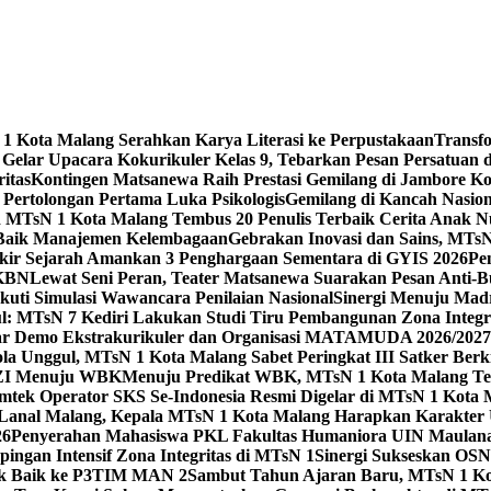
 Kota Malang Serahkan Karya Literasi ke Perpustakaan
Transf
elar Upacara Kokurikuler Kelas 9, Tebarkan Pesan Persatuan di
ritas
Kontingen Matsanewa Raih Prestasi Gemilang di Jambore Ko
n Pertolongan Pertama Luka Psikologis
Gemilang di Kancah Nasio
id MTsN 1 Kota Malang Tembus 20 Penulis Terbaik Cerita Anak
 Baik Manajemen Kelembagaan
Gebrakan Inovasi dan Sains, MTs
kir Sejarah Amankan 3 Penghargaan Sementara di GYIS 2026
Pe
KKBN
Lewat Seni Peran, Teater Matsanewa Suarakan Pesan Anti-
kuti Simulasi Wawancara Penilaian Nasional
Sinergi Menuju Mad
: MTsN 7 Kediri Lakukan Studi Tiru Pembangunan Zona Integrit
ar Demo Ekstrakurikuler dan Organisasi MATAMUDA 2026/2027
ola Unggul, MTsN 1 Kota Malang Sabet Peringkat III Satker Ber
i ZI Menuju WBK
Menuju Predikat WBK, MTsN 1 Kota Malang Ter
imtek Operator SKS Se-Indonesia Resmi Digelar di MTsN 1 Kota
i Lanal Malang, Kepala MTsN 1 Kota Malang Harapkan Karakter 
26
Penyerahan Mahasiswa PKL Fakultas Humaniora UIN Maulana
gan Intensif Zona Integritas di MTsN 1
Sinergi Sukseskan OSN-
tik Baik ke P3TIM MAN 2
Sambut Tahun Ajaran Baru, MTsN 1 Ko