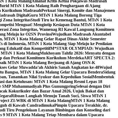
sN 1 Kota Malang
Amanat Kritis Ketua Pokjawas Madrasah
Murid MTsN 1 Kota Malang Raih Penghargaan di Ajang
an Kurikulum Madrasah
Perkuat Sinergi, Komite dan Manajemen
adrasah Digital
Guru MTsN 1 Kota Malang Borong Tiga
 Zona Integritas
Studi Tiru ke Kemenag Bantul, MTsN 1 Kota
mpetisi Menguat! Mengintip Kesiapan Duta MTsN 1 Kota
lerasi Zona Integritas, Wamenag RI Kawal Langsung Komitmen
lang Melaju ke O2SN Provinsi
Wujudkan Madrasah Akuntabel
, MTsN 1 Kota Malang Gelar Rapat Dinas Akhir Semester
s di Indonesia, MTsN 1 Kota Malang Siap Melaju ke Penilaian
g Edukatif dan Kompetitif
M*STAR OLYMPIAD: Wujudkan
di MTsN 1 Kota Malang
Mukhoyam Tahfiz 2026: Menyatu dengan
nap dan Perkuat Komitmen Kurikulum Merdeka
ART SPECTA 2:
erbaik MTsN 1 Kota Malang Berjuang di Ajang OSN-K
kses Gelar Muwadda’ah Akhiris Sanah Angkatan ke-48
Wujud
tu Bangsa, MTsN 1 Kota Malang Gelar Upacara Bendera
Sidang
n, Tanamkan Nilai Syukur dan Kepedulian Sosial
Membentuk
si dan Ketulusan: MTsN 1 Kota Malang Resmi Lepas 18
u ke SMP Muhammadiyah Plus Gunungpring
Selesai dengan Diri
cak Kokurikuler dan Bazar Amal 2026, Unjuk Bakat dan
Negara
Ribuan Langkah Menuju Tanah Suci, Siswa MTsN 1
Project ZI-WBK di MTsN 1 Kota Malang
MTsN 1 Kota Malang
ngguh di Kawah Candradimuka
Pimpin Upacara Terakhir, dr.
udi Tiru Pengelolaan Layanan Bimbingan dan Konseling dari
as 9 MTsN 1 Kota Malang Tetap Membara dalam Upacara