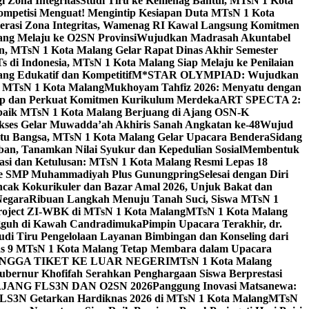
 Zona Integritas
Studi Tiru ke Kemenag Bantul, MTsN 1 Kota
mpetisi Menguat! Mengintip Kesiapan Duta MTsN 1 Kota
lerasi Zona Integritas, Wamenag RI Kawal Langsung Komitmen
lang Melaju ke O2SN Provinsi
Wujudkan Madrasah Akuntabel
, MTsN 1 Kota Malang Gelar Rapat Dinas Akhir Semester
s di Indonesia, MTsN 1 Kota Malang Siap Melaju ke Penilaian
g Edukatif dan Kompetitif
M*STAR OLYMPIAD: Wujudkan
di MTsN 1 Kota Malang
Mukhoyam Tahfiz 2026: Menyatu dengan
nap dan Perkuat Komitmen Kurikulum Merdeka
ART SPECTA 2:
erbaik MTsN 1 Kota Malang Berjuang di Ajang OSN-K
kses Gelar Muwadda’ah Akhiris Sanah Angkatan ke-48
Wujud
tu Bangsa, MTsN 1 Kota Malang Gelar Upacara Bendera
Sidang
n, Tanamkan Nilai Syukur dan Kepedulian Sosial
Membentuk
si dan Ketulusan: MTsN 1 Kota Malang Resmi Lepas 18
u ke SMP Muhammadiyah Plus Gunungpring
Selesai dengan Diri
cak Kokurikuler dan Bazar Amal 2026, Unjuk Bakat dan
Negara
Ribuan Langkah Menuju Tanah Suci, Siswa MTsN 1
Project ZI-WBK di MTsN 1 Kota Malang
MTsN 1 Kota Malang
ngguh di Kawah Candradimuka
Pimpin Upacara Terakhir, dr.
udi Tiru Pengelolaan Layanan Bimbingan dan Konseling dari
as 9 MTsN 1 Kota Malang Tetap Membara dalam Upacara
NGGA TIKET KE LUAR NEGERI
MTsN 1 Kota Malang
ubernur Khofifah Serahkan Penghargaan Siswa Berprestasi
JANG FLS3N DAN O2SN 2026
Panggung Inovasi Matsanewa:
FLS3N Getarkan Hardiknas 2026 di MTsN 1 Kota Malang
MTsN