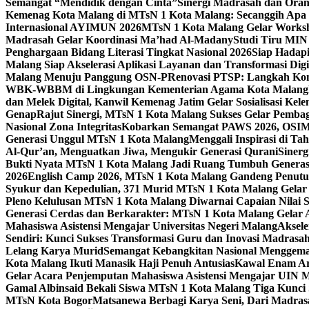
Semangat “Mendidik dengan Cinta”
Sinergi Madrasah dan Oran
Kemenag Kota Malang di MTsN 1 Kota Malang: Secanggih Apa 
Internasional AYIMUN 2026
MTsN 1 Kota Malang Gelar Worksh
Madrasah Gelar Koordinasi Ma’had Al-Madany
Studi Tiru MIN
Penghargaan Bidang Literasi Tingkat Nasional 2026
Siap Hadapi
Malang Siap Akselerasi Aplikasi Layanan dan Transformasi Digi
Malang Menuju Panggung OSN-P
Renovasi PTSP: Langkah Kon
WBK-WBBM di Lingkungan Kementerian Agama Kota Malang
dan Melek Digital, Kanwil Kemenag Jatim Gelar Sosialisasi Ke
Genap
Rajut Sinergi, MTsN 1 Kota Malang Sukses Gelar Pembag
Nasional Zona Integritas
Kobarkan Semangat PAWS 2026, OSIM M
Generasi Unggul MTsN 1 Kota Malang
Menggali Inspirasi di T
Al-Qur’an, Menguatkan Jiwa, Mengukir Generasi Qurani
Siner
Bukti Nyata MTsN 1 Kota Malang Jadi Ruang Tumbuh Generas
2026
English Camp 2026, MTsN 1 Kota Malang Gandeng Penutur
Syukur dan Kepedulian, 371 Murid MTsN 1 Kota Malang Gelar 
Pleno Kelulusan MTsN 1 Kota Malang Diwarnai Capaian Nilai
Generasi Cerdas dan Berkarakter: MTsN 1 Kota Malang Gelar 
Mahasiswa Asistensi Mengajar Universitas Negeri Malang
Aksele
Sendiri: Kunci Sukses Transformasi Guru dan Inovasi Madrasa
Lelang Karya Murid
Semangat Kebangkitan Nasional Menggema
Kota Malang Ikuti Manasik Haji Penuh Antusias
Kawal Enam Are
Gelar Acara Penjemputan Mahasiswa Asistensi Mengajar UIN
Gamal Albinsaid Bekali Siswa MTsN 1 Kota Malang Tiga Kunci
MTsN Kota Bogor
Matsanewa Berbagi Karya Seni, Dari Madra