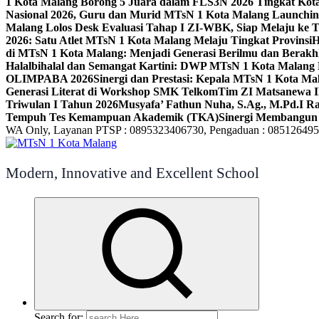
1 Kota Malang Borong 5 Juara dalam FLS3N 2026 Tingkat Kot
Nasional 2026, Guru dan Murid MTsN 1 Kota Malang Launchi
Malang Lolos Desk Evaluasi Tahap I ZI-WBK, Siap Melaju ke T
2026: Satu Atlet MTsN 1 Kota Malang Melaju Tingkat Provinsi
H
di MTsN 1 Kota Malang: Menjadi Generasi Berilmu dan Berakh
Halalbihalal dan Semangat Kartini: DWP MTsN 1 Kota Malang 
OLIMPABA 2026
Sinergi dan Prestasi: Kepala MTsN 1 Kota Ma
Generasi Literat di Workshop SMK Telkom
Tim ZI Matsanewa Ik
Triwulan I Tahun 2026
Musyafa’ Fathun Nuha, S.Ag., M.Pd.I R
Tempuh Tes Kemampuan Akademik (TKA)
Sinergi Membangun 
WA Only, Layanan PTSP : 0895323406730, Pengaduan : 08512649
Modern, Innovative and Excellent School
Search for: