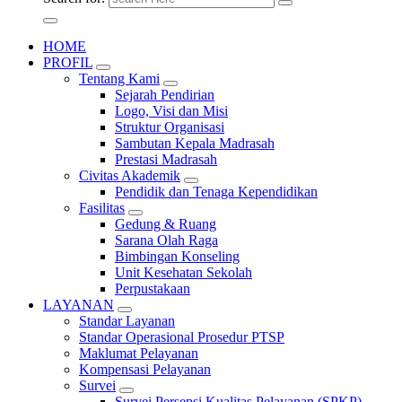
HOME
PROFIL
Tentang Kami
Sejarah Pendirian
Logo, Visi dan Misi
Struktur Organisasi
Sambutan Kepala Madrasah
Prestasi Madrasah
Civitas Akademik
Pendidik dan Tenaga Kependidikan
Fasilitas
Gedung & Ruang
Sarana Olah Raga
Bimbingan Konseling
Unit Kesehatan Sekolah
Perpustakaan
LAYANAN
Standar Layanan
Standar Operasional Prosedur PTSP
Maklumat Pelayanan
Kompensasi Pelayanan
Survei
Survei Persepsi Kualitas Pelayanan (SPKP)