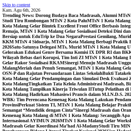
Skip to content
Kam. Agu 6th, 2026
Trending News:
Dorong Budaya Baca Madrasah, Alumni MTsN 1
Studi Tiru Rombongan MTsN 2 Kota Palu
MTsN 1 Kota Malang G
Kota Malang Gelar Bimtek Excellent Front Office Berbasis Integ
Remaja, MTsN 1 Kota Malang Gelar Sosialisasi Deteksi Dini da
Bersiap untuk EduTrip ke Dua Negara
Prestasi Gemilang, Mur
KKM MTsN 4 Sidoarjo, MTsN 1 Kota Malang Berbagi Praktik
2026
Satu-Satunya Delegasi MTs, Murid MTsN 1 Kota Malang U
Gelorakan Edukasi Genre Bersama Komisi IX DPR RI dan B
Wilayah Bebas dari Korupsi, Tim Inti ZI MTsN 1 Kota Malang I
Gelar Rakor Sosialisasi RKAM
Sinergi Menuju Madrasah Unggul
Malang
Meriah dan Penuh Semangat, MTsN 1 Kota Malang Gel
OSN-P dan Rajutan Persaudaraan Lintas Sekolah
Bukti Tatakel
Kota Malang Gelar Pendampingan dan Simulasi Desk Evaluas
Kota Malang
Tingkatkan Tata Kelola Administrasi Madrasah, B
Kota Malang Tampilkan Kinerja Triwulan II
Tutup Pelatihan d
Kota Malang Hadirkan Mahasiswi Prancis dalam M.I.N.D.S. 20
WBK: Tim Perencana Kemenag Kota Malang Lakukan Pendampin
Provinsi
Perkuat Sistem TI, MTsN 1 Kota Malang Belajar Prak
Semangat “Mendidik dengan Cinta”
Sinergi Madrasah dan Oran
Kemenag Kota Malang di MTsN 1 Kota Malang: Secanggih Apa 
Internasional AYIMUN 2026
MTsN 1 Kota Malang Gelar Worksh
Madrasah Gelar Koordinasi Ma’had Al-Madany
Studi Tiru MIN