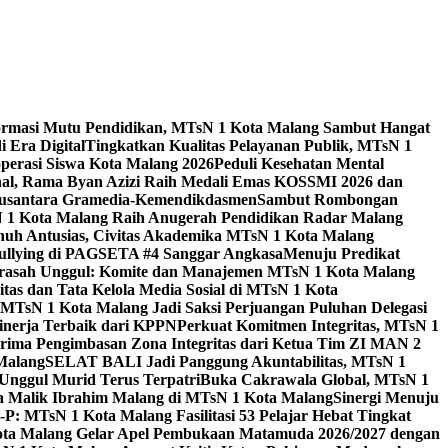
ormasi Mutu Pendidikan, MTsN 1 Kota Malang Sambut Hangat
 Era Digital
Tingkatkan Kualitas Pelayanan Publik, MTsN 1
perasi Siswa Kota Malang 2026
Peduli Kesehatan Mental
nal, Rama Byan Azizi Raih Medali Emas KOSSMI 2026 dan
 Nusantara Gramedia-Kemendikdasmen
Sambut Rombongan
N 1 Kota Malang Raih Anugerah Pendidikan Radar Malang
nuh Antusias, Civitas Akademika MTsN 1 Kota Malang
Bullying di PAGSETA #4 Sanggar Angkasa
Menuju Predikat
rasah Unggul: Komite dan Manajemen MTsN 1 Kota Malang
as dan Tata Kelola Media Sosial di MTsN 1 Kota
MTsN 1 Kota Malang Jadi Saksi Perjuangan Puluhan Delegasi
kinerja Terbaik dari KPPN
Perkuat Komitmen Integritas, MTsN 1
ima Pengimbasan Zona Integritas dari Ketua Tim ZI MAN 2
 Malang
SELAT BALI Jadi Panggung Akuntabilitas, MTsN 1
Unggul Murid Terus Terpatri
Buka Cakrawala Global, MTsN 1
 Malik Ibrahim Malang di MTsN 1 Kota Malang
Sinergi Menuju
P: MTsN 1 Kota Malang Fasilitasi 53 Pelajar Hebat Tingkat
ta Malang Gelar Apel Pembukaan Matamuda 2026/2027 dengan