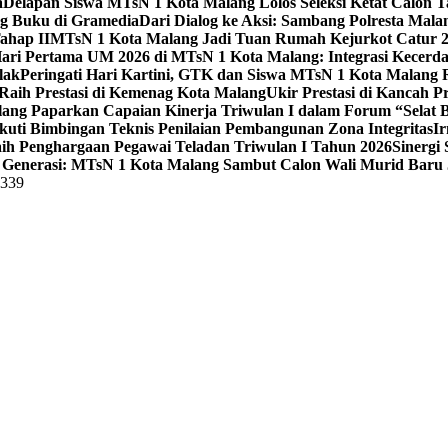
a
Delapan Siswa MTsN 1 Kota Malang Lolos Seleksi Ketat Calon T
ng Buku di Gramedia
Dari Dialog ke Aksi: Sambang Polresta Mal
ahap II
MTsN 1 Kota Malang Jadi Tuan Rumah Kejurkot Catur 20
ari Pertama UM 2026 di MTsN 1 Kota Malang: Integrasi Kecerdas
lak
Peringati Hari Kartini, GTK dan Siswa MTsN 1 Kota Malang 
Raih Prestasi di Kemenag Kota Malang
Ukir Prestasi di Kancah 
lang Paparkan Capaian Kinerja Triwulan I dalam Forum “Selat B
uti Bimbingan Teknis Penilaian Pembangunan Zona Integritas
Ir
aih Penghargaan Pegawai Teladan Triwulan I Tahun 2026
Sinergi
Generasi: MTsN 1 Kota Malang Sambut Calon Wali Murid Baru J
5339