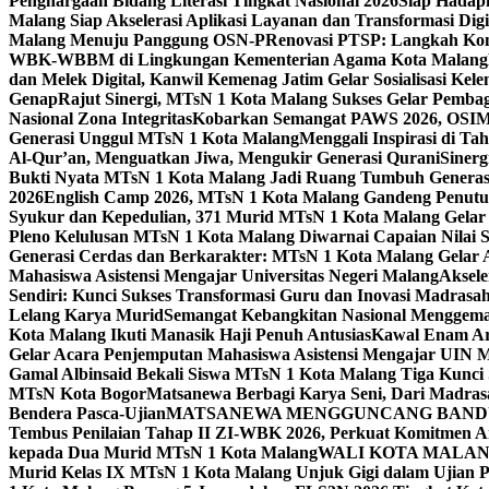
Penghargaan Bidang Literasi Tingkat Nasional 2026
Siap Hadapi
Malang Siap Akselerasi Aplikasi Layanan dan Transformasi Digi
Malang Menuju Panggung OSN-P
Renovasi PTSP: Langkah Kon
WBK-WBBM di Lingkungan Kementerian Agama Kota Malang
dan Melek Digital, Kanwil Kemenag Jatim Gelar Sosialisasi Ke
Genap
Rajut Sinergi, MTsN 1 Kota Malang Sukses Gelar Pembag
Nasional Zona Integritas
Kobarkan Semangat PAWS 2026, OSIM M
Generasi Unggul MTsN 1 Kota Malang
Menggali Inspirasi di T
Al-Qur’an, Menguatkan Jiwa, Mengukir Generasi Qurani
Siner
Bukti Nyata MTsN 1 Kota Malang Jadi Ruang Tumbuh Generas
2026
English Camp 2026, MTsN 1 Kota Malang Gandeng Penutur
Syukur dan Kepedulian, 371 Murid MTsN 1 Kota Malang Gelar 
Pleno Kelulusan MTsN 1 Kota Malang Diwarnai Capaian Nilai
Generasi Cerdas dan Berkarakter: MTsN 1 Kota Malang Gelar 
Mahasiswa Asistensi Mengajar Universitas Negeri Malang
Aksele
Sendiri: Kunci Sukses Transformasi Guru dan Inovasi Madrasa
Lelang Karya Murid
Semangat Kebangkitan Nasional Menggema
Kota Malang Ikuti Manasik Haji Penuh Antusias
Kawal Enam Are
Gelar Acara Penjemputan Mahasiswa Asistensi Mengajar UIN
Gamal Albinsaid Bekali Siswa MTsN 1 Kota Malang Tiga Kunci
MTsN Kota Bogor
Matsanewa Berbagi Karya Seni, Dari Madra
Bendera Pasca-Ujian
MATSANEWA MENGGUNCANG BANDUNG
Tembus Penilaian Tahap II ZI-WBK 2026, Perkuat Komitmen A
kepada Dua Murid MTsN 1 Kota Malang
WALI KOTA MALANG
Murid Kelas IX MTsN 1 Kota Malang Unjuk Gigi dalam Ujian Pr