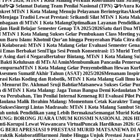
 TPN 2026, MTsN 1 Kota Malang Perkuat Koordinasi dan Strategi
tal
✨🤝 Selamat Datang Team Penilai Nasional (TPN) 🤝✨
Aura Ko
kret MTsN 1 Kota Malang Menuju Pelayanan Berintegritas
Akse
Menjaga Tradisi Lewat Prestasi: Srikandi Silat MTsN 1 Kota Ma
lembagaan di MTsN 1 Kota Malang
Optimalkan Layanan Pendidikan
ian Hasil Belajar Semester Genap TA 2025/2026
Satu dari Dua MT
TsN 1 Kota Malang Sukses Gelar Pembukaan Class Meeting yan
ahun Baru Islam: Khotmil Qur’an hingga Penyerahan Piala Citra 
gi Kolaborasi: MTsN 1 Kota Malang Gelar Evaluasi Semester Ge
i Emas Berbakat Seni
Tiga Sesi Penuh Konsentrasi: 15 Murid T
 Asing dari 4 Negara
Bertabur Bintang, MTsN 1 Kota Malang Su
Bakti Kelulusan di MTs Al Amin
Membumikan Pancasila Pemersa
 Sempurna
MTsN 1 Kota Malang Gelar Penyembelihan Hewan Kurba
Asesmen Sumatif Akhir Tahun (ASAT) 2025/2026
Menanam Inspira
rasi Kelas Koding dan Robotik, MTsN 1 Kota Malang Gali Ilm
h Menurut Dr. Akhmad Sruji Bahtiar
Matsanewa Sukses Gelar Pun
 di MTsN 1 Kota Malang: Jaga Tunas Bangsa Demi Kedaulatan 
a Perubahan, Tim Penilai Internal Kemenag RI Evaluasi Pilot 
 Maulana Malik Ibrahim Malang: Momentum Cetak Karakter Ta
 Sukses
Sinergi Lintas Madrasah: MTsN 1 Kota Malang Sambut St
sah untuk Pendidikan yang Lebih Bermakna
Semangat Murid Kel
: BORONG JUARA UMUM KOSSMI NASIONAL 2026 HI
nti-Korupsi Lewat Wawancara Virtual
Puncak Hardiknas 2026: G
 BERI APRESIASI 9 PRESTASI MURID MATSANEWA DI A
aktik Kolaboratif
Harmoni Jimbe Hingga Unjuk Prestasi Juara 