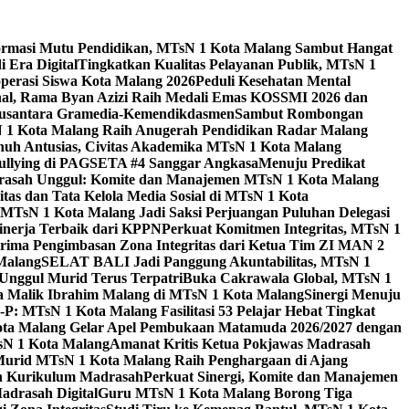
ormasi Mutu Pendidikan, MTsN 1 Kota Malang Sambut Hangat
 Era Digital
Tingkatkan Kualitas Pelayanan Publik, MTsN 1
perasi Siswa Kota Malang 2026
Peduli Kesehatan Mental
nal, Rama Byan Azizi Raih Medali Emas KOSSMI 2026 dan
 Nusantara Gramedia-Kemendikdasmen
Sambut Rombongan
N 1 Kota Malang Raih Anugerah Pendidikan Radar Malang
nuh Antusias, Civitas Akademika MTsN 1 Kota Malang
Bullying di PAGSETA #4 Sanggar Angkasa
Menuju Predikat
rasah Unggul: Komite dan Manajemen MTsN 1 Kota Malang
as dan Tata Kelola Media Sosial di MTsN 1 Kota
MTsN 1 Kota Malang Jadi Saksi Perjuangan Puluhan Delegasi
kinerja Terbaik dari KPPN
Perkuat Komitmen Integritas, MTsN 1
ima Pengimbasan Zona Integritas dari Ketua Tim ZI MAN 2
 Malang
SELAT BALI Jadi Panggung Akuntabilitas, MTsN 1
Unggul Murid Terus Terpatri
Buka Cakrawala Global, MTsN 1
 Malik Ibrahim Malang di MTsN 1 Kota Malang
Sinergi Menuju
P: MTsN 1 Kota Malang Fasilitasi 53 Pelajar Hebat Tingkat
ta Malang Gelar Apel Pembukaan Matamuda 2026/2027 dengan
sN 1 Kota Malang
Amanat Kritis Ketua Pokjawas Madrasah
Murid MTsN 1 Kota Malang Raih Penghargaan di Ajang
an Kurikulum Madrasah
Perkuat Sinergi, Komite dan Manajemen
adrasah Digital
Guru MTsN 1 Kota Malang Borong Tiga