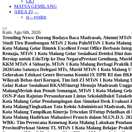
LKJ
MATSA GEMILANG
AREA ZI
zi – eviden
Kam. Agu 6th, 2026
Trending News:
Dorong Budaya Baca Madrasah, Alumni MTsN 1
Studi Tiru Rombongan MTsN 2 Kota Palu
MTsN 1 Kota Malang G
Kota Malang Gelar Bimtek Excellent Front Office Berbasis Integ
Remaja, MTsN 1 Kota Malang Gelar Sosialisasi Deteksi Dini da
Bersiap untuk EduTrip ke Dua Negara
Prestasi Gemilang, Mur
KKM MTsN 4 Sidoarjo, MTsN 1 Kota Malang Berbagi Praktik
2026
Satu-Satunya Delegasi MTs, Murid MTsN 1 Kota Malang U
Gelorakan Edukasi Genre Bersama Komisi IX DPR RI dan B
Wilayah Bebas dari Korupsi, Tim Inti ZI MTsN 1 Kota Malang I
Gelar Rakor Sosialisasi RKAM
Sinergi Menuju Madrasah Unggul
Malang
Meriah dan Penuh Semangat, MTsN 1 Kota Malang Gel
OSN-P dan Rajutan Persaudaraan Lintas Sekolah
Bukti Tatakel
Kota Malang Gelar Pendampingan dan Simulasi Desk Evaluas
Kota Malang
Tingkatkan Tata Kelola Administrasi Madrasah, B
Kota Malang Tampilkan Kinerja Triwulan II
Tutup Pelatihan d
Kota Malang Hadirkan Mahasiswi Prancis dalam M.I.N.D.S. 20
WBK: Tim Perencana Kemenag Kota Malang Lakukan Pendampin
Provinsi
Perkuat Sistem TI, MTsN 1 Kota Malang Belajar Prak