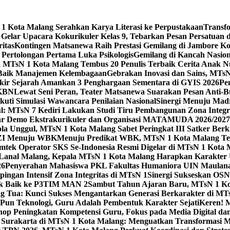
 Kota Malang Serahkan Karya Literasi ke Perpustakaan
Transf
elar Upacara Kokurikuler Kelas 9, Tebarkan Pesan Persatuan di
ritas
Kontingen Matsanewa Raih Prestasi Gemilang di Jambore Ko
n Pertolongan Pertama Luka Psikologis
Gemilang di Kancah Nasio
id MTsN 1 Kota Malang Tembus 20 Penulis Terbaik Cerita Anak
 Baik Manajemen Kelembagaan
Gebrakan Inovasi dan Sains, MTs
kir Sejarah Amankan 3 Penghargaan Sementara di GYIS 2026
Pe
KKBN
Lewat Seni Peran, Teater Matsanewa Suarakan Pesan Anti-
kuti Simulasi Wawancara Penilaian Nasional
Sinergi Menuju Mad
: MTsN 7 Kediri Lakukan Studi Tiru Pembangunan Zona Integrit
ar Demo Ekstrakurikuler dan Organisasi MATAMUDA 2026/2027
ola Unggul, MTsN 1 Kota Malang Sabet Peringkat III Satker Ber
i ZI Menuju WBK
Menuju Predikat WBK, MTsN 1 Kota Malang Ter
imtek Operator SKS Se-Indonesia Resmi Digelar di MTsN 1 Kota
i Lanal Malang, Kepala MTsN 1 Kota Malang Harapkan Karakter 
26
Penyerahan Mahasiswa PKL Fakultas Humaniora UIN Maulana
gan Intensif Zona Integritas di MTsN 1
Sinergi Sukseskan OSN-
tik Baik ke P3TIM MAN 2
Sambut Tahun Ajaran Baru, MTsN 1 Ko
g Tua: Kunci Sukses Mengantarkan Generasi Berkarakter di MT
Pun Teknologi, Guru Adalah Pembentuk Karakter Sejati
Keren! 
op Peningkatan Kompetensi Guru, Fokus pada Media Digital d
 Surakarta di MTsN 1 Kota Malang: Menguatkan Transformasi M