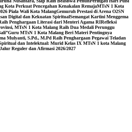
aruna Nusantara, Siap Raih Beasiswa Penuh
Peringati Hari Puisi
ang Kota Perkuat Pencegahan Kenakalan Remaja
MTsN 1 Kota
26 Piala Wali Kota Malang
Gemuruh Prestasi di Arena O2SN
an Digital dan Kekuatan Spiritual
Semangat Kartini Menggema
Raih Penghargaan Literasi dari Menteri Agama RI
Refleksi
Provinsi, MTsN 1 Kota Malang Raih Dua Medali Perunggu
ali”
Guru MTsN 1 Kota Malang Beri Materi Pentingnya
ma Mulyanti, S.Pd., M.Pd Raih Penghargaan Pegawai Teladan
 Spiritual dan Intelektual: Murid Kelas IX MTsN 1 kota Malang
alur Reguler dan Afirmasi 2026/2027