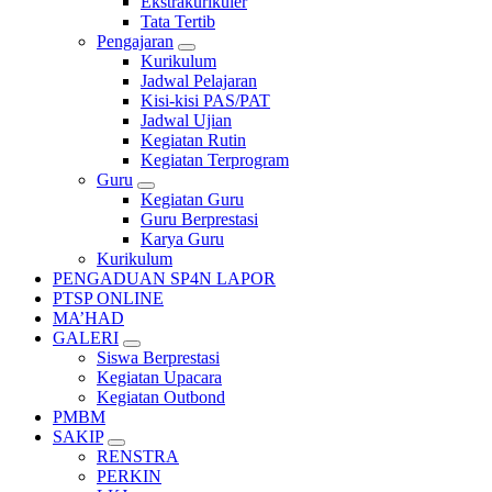
Ekstrakurikuler
Tata Tertib
Pengajaran
Kurikulum
Jadwal Pelajaran
Kisi-kisi PAS/PAT
Jadwal Ujian
Kegiatan Rutin
Kegiatan Terprogram
Guru
Kegiatan Guru
Guru Berprestasi
Karya Guru
Kurikulum
PENGADUAN SP4N LAPOR
PTSP ONLINE
MA’HAD
GALERI
Siswa Berprestasi
Kegiatan Upacara
Kegiatan Outbond
PMBM
SAKIP
RENSTRA
PERKIN