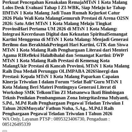
Perkuat Pencegahan Kenakalan Remaja
MTsN 1 Kota Malang
Lolos Desk Evaluasi Tahap I ZI-WBK, Siap Melaju ke Tahap
II
MTsN 1 Kota Malang Jadi Tuan Rumah Kejurkot Catur
2026 Piala Wali Kota Malang
Gemuruh Prestasi di Arena O2SN
2026: Satu Atlet MTsN 1 Kota Malang Melaju Tingkat
Provinsi
Hari Pertama UM 2026 di MTsN 1 Kota Malang:
Integrasi Kecerdasan Digital dan Kekuatan Spiritual
Semangat
Kartini Menggema di MTsN 1 Kota Malang: Menjadi Generasi
Berilmu dan Berakhlak
Peringati Hari Kartini, GTK dan Siswa
MTsN 1 Kota Malang Raih Penghargaan Literasi dari Menteri
Agama RI
Refleksi Halalbihalal dan Semangat Kartini: DWP
MTsN 1 Kota Malang Raih Prestasi di Kemenag Kota
Malang
Ukir Prestasi di Kancah Provinsi, MTsN 1 Kota Malang
Raih Dua Medali Perunggu OLIMPABA 2026
Sinergi dan
Prestasi: Kepala MTsN 1 Kota Malang Paparkan Capaian
Kinerja Triwulan I dalam Forum “Selat Bali”
Guru MTsN 1
Kota Malang Beri Materi Pentingnya Generasi Literat di
Workshop SMK Telkom
Tim ZI Matsanewa Ikuti Bimbingan
Teknis Penilaian Pembangunan Zona Integritas
Irma Mulyanti,
S.Pd., M.Pd Raih Penghargaan Pegawai Teladan Triwulan I
Tahun 2026
Musyafa’ Fathun Nuha, S.Ag., M.Pd.I Raih
Penghargaan Pegawai Teladan Triwulan I Tahun 2026
WA Only, Layanan PTSP : 0895323406730, Pengaduan :
085126495339