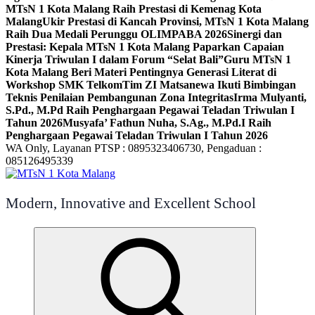
MTsN 1 Kota Malang Raih Prestasi di Kemenag Kota
Malang
Ukir Prestasi di Kancah Provinsi, MTsN 1 Kota Malang
Raih Dua Medali Perunggu OLIMPABA 2026
Sinergi dan
Prestasi: Kepala MTsN 1 Kota Malang Paparkan Capaian
Kinerja Triwulan I dalam Forum “Selat Bali”
Guru MTsN 1
Kota Malang Beri Materi Pentingnya Generasi Literat di
Workshop SMK Telkom
Tim ZI Matsanewa Ikuti Bimbingan
Teknis Penilaian Pembangunan Zona Integritas
Irma Mulyanti,
S.Pd., M.Pd Raih Penghargaan Pegawai Teladan Triwulan I
Tahun 2026
Musyafa’ Fathun Nuha, S.Ag., M.Pd.I Raih
Penghargaan Pegawai Teladan Triwulan I Tahun 2026
WA Only, Layanan PTSP : 0895323406730, Pengaduan :
085126495339
Modern, Innovative and Excellent School