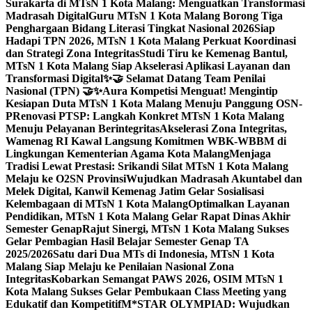
Surakarta di MTsN 1 Kota Malang: Menguatkan Transformasi
Madrasah Digital
Guru MTsN 1 Kota Malang Borong Tiga
Penghargaan Bidang Literasi Tingkat Nasional 2026
Siap
Hadapi TPN 2026, MTsN 1 Kota Malang Perkuat Koordinasi
dan Strategi Zona Integritas
Studi Tiru ke Kemenag Bantul,
MTsN 1 Kota Malang Siap Akselerasi Aplikasi Layanan dan
Transformasi Digital
✨🤝 Selamat Datang Team Penilai
Nasional (TPN) 🤝✨
Aura Kompetisi Menguat! Mengintip
Kesiapan Duta MTsN 1 Kota Malang Menuju Panggung OSN-
P
Renovasi PTSP: Langkah Konkret MTsN 1 Kota Malang
Menuju Pelayanan Berintegritas
Akselerasi Zona Integritas,
Wamenag RI Kawal Langsung Komitmen WBK-WBBM di
Lingkungan Kementerian Agama Kota Malang
Menjaga
Tradisi Lewat Prestasi: Srikandi Silat MTsN 1 Kota Malang
Melaju ke O2SN Provinsi
Wujudkan Madrasah Akuntabel dan
Melek Digital, Kanwil Kemenag Jatim Gelar Sosialisasi
Kelembagaan di MTsN 1 Kota Malang
Optimalkan Layanan
Pendidikan, MTsN 1 Kota Malang Gelar Rapat Dinas Akhir
Semester Genap
Rajut Sinergi, MTsN 1 Kota Malang Sukses
Gelar Pembagian Hasil Belajar Semester Genap TA
2025/2026
Satu dari Dua MTs di Indonesia, MTsN 1 Kota
Malang Siap Melaju ke Penilaian Nasional Zona
Integritas
Kobarkan Semangat PAWS 2026, OSIM MTsN 1
Kota Malang Sukses Gelar Pembukaan Class Meeting yang
Edukatif dan Kompetitif
M*STAR OLYMPIAD: Wujudkan