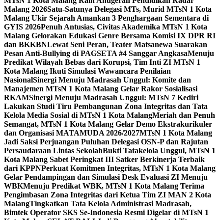
MTsN 1 Kota Malang Raih Anugerah Pendidikan Radar
Malang 2026
Satu-Satunya Delegasi MTs, Murid MTsN 1 Kota
Malang Ukir Sejarah Amankan 3 Penghargaan Sementara di
GYIS 2026
Penuh Antusias, Civitas Akademika MTsN 1 Kota
Malang Gelorakan Edukasi Genre Bersama Komisi IX DPR RI
dan BKKBN
Lewat Seni Peran, Teater Matsanewa Suarakan
Pesan Anti-Bullying di PAGSETA #4 Sanggar Angkasa
Menuju
Predikat Wilayah Bebas dari Korupsi, Tim Inti ZI MTsN 1
Kota Malang Ikuti Simulasi Wawancara Penilaian
Nasional
Sinergi Menuju Madrasah Unggul: Komite dan
Manajemen MTsN 1 Kota Malang Gelar Rakor Sosialisasi
RKAM
Sinergi Menuju Madrasah Unggul: MTsN 7 Kediri
Lakukan Studi Tiru Pembangunan Zona Integritas dan Tata
Kelola Media Sosial di MTsN 1 Kota Malang
Meriah dan Penuh
Semangat, MTsN 1 Kota Malang Gelar Demo Ekstrakurikuler
dan Organisasi MATAMUDA 2026/2027
MTsN 1 Kota Malang
Jadi Saksi Perjuangan Puluhan Delegasi OSN-P dan Rajutan
Persaudaraan Lintas Sekolah
Bukti Tatakelola Unggul, MTsN 1
Kota Malang Sabet Peringkat III Satker Berkinerja Terbaik
dari KPPN
Perkuat Komitmen Integritas, MTsN 1 Kota Malang
Gelar Pendampingan dan Simulasi Desk Evaluasi ZI Menuju
WBK
Menuju Predikat WBK, MTsN 1 Kota Malang Terima
Pengimbasan Zona Integritas dari Ketua Tim ZI MAN 2 Kota
Malang
Tingkatkan Tata Kelola Administrasi Madrasah,
Bimtek Operator SKS Se-Indonesia Resmi Digelar di MTsN 1