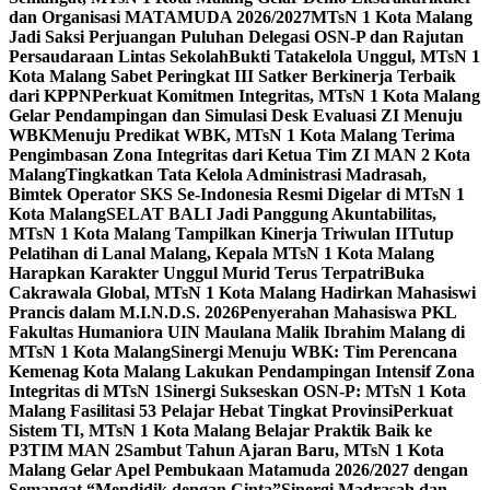
dan Organisasi MATAMUDA 2026/2027
MTsN 1 Kota Malang
Jadi Saksi Perjuangan Puluhan Delegasi OSN-P dan Rajutan
Persaudaraan Lintas Sekolah
Bukti Tatakelola Unggul, MTsN 1
Kota Malang Sabet Peringkat III Satker Berkinerja Terbaik
dari KPPN
Perkuat Komitmen Integritas, MTsN 1 Kota Malang
Gelar Pendampingan dan Simulasi Desk Evaluasi ZI Menuju
WBK
Menuju Predikat WBK, MTsN 1 Kota Malang Terima
Pengimbasan Zona Integritas dari Ketua Tim ZI MAN 2 Kota
Malang
Tingkatkan Tata Kelola Administrasi Madrasah,
Bimtek Operator SKS Se-Indonesia Resmi Digelar di MTsN 1
Kota Malang
SELAT BALI Jadi Panggung Akuntabilitas,
MTsN 1 Kota Malang Tampilkan Kinerja Triwulan II
Tutup
Pelatihan di Lanal Malang, Kepala MTsN 1 Kota Malang
Harapkan Karakter Unggul Murid Terus Terpatri
Buka
Cakrawala Global, MTsN 1 Kota Malang Hadirkan Mahasiswi
Prancis dalam M.I.N.D.S. 2026
Penyerahan Mahasiswa PKL
Fakultas Humaniora UIN Maulana Malik Ibrahim Malang di
MTsN 1 Kota Malang
Sinergi Menuju WBK: Tim Perencana
Kemenag Kota Malang Lakukan Pendampingan Intensif Zona
Integritas di MTsN 1
Sinergi Sukseskan OSN-P: MTsN 1 Kota
Malang Fasilitasi 53 Pelajar Hebat Tingkat Provinsi
Perkuat
Sistem TI, MTsN 1 Kota Malang Belajar Praktik Baik ke
P3TIM MAN 2
Sambut Tahun Ajaran Baru, MTsN 1 Kota
Malang Gelar Apel Pembukaan Matamuda 2026/2027 dengan
Semangat “Mendidik dengan Cinta”
Sinergi Madrasah dan