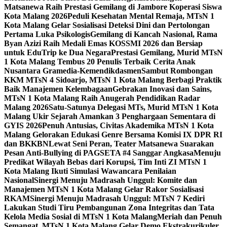
Matsanewa Raih Prestasi Gemilang di Jambore Koperasi Siswa
Kota Malang 2026
Peduli Kesehatan Mental Remaja, MTsN 1
Kota Malang Gelar Sosialisasi Deteksi Dini dan Pertolongan
Pertama Luka Psikologis
Gemilang di Kancah Nasional, Rama
Byan Azizi Raih Medali Emas KOSSMI 2026 dan Bersiap
untuk EduTrip ke Dua Negara
Prestasi Gemilang, Murid MTsN
1 Kota Malang Tembus 20 Penulis Terbaik Cerita Anak
Nusantara Gramedia-Kemendikdasmen
Sambut Rombongan
KKM MTsN 4 Sidoarjo, MTsN 1 Kota Malang Berbagi Praktik
Baik Manajemen Kelembagaan
Gebrakan Inovasi dan Sains,
MTsN 1 Kota Malang Raih Anugerah Pendidikan Radar
Malang 2026
Satu-Satunya Delegasi MTs, Murid MTsN 1 Kota
Malang Ukir Sejarah Amankan 3 Penghargaan Sementara di
GYIS 2026
Penuh Antusias, Civitas Akademika MTsN 1 Kota
Malang Gelorakan Edukasi Genre Bersama Komisi IX DPR RI
dan BKKBN
Lewat Seni Peran, Teater Matsanewa Suarakan
Pesan Anti-Bullying di PAGSETA #4 Sanggar Angkasa
Menuju
Predikat Wilayah Bebas dari Korupsi, Tim Inti ZI MTsN 1
Kota Malang Ikuti Simulasi Wawancara Penilaian
Nasional
Sinergi Menuju Madrasah Unggul: Komite dan
Manajemen MTsN 1 Kota Malang Gelar Rakor Sosialisasi
RKAM
Sinergi Menuju Madrasah Unggul: MTsN 7 Kediri
Lakukan Studi Tiru Pembangunan Zona Integritas dan Tata
Kelola Media Sosial di MTsN 1 Kota Malang
Meriah dan Penuh
Semangat, MTsN 1 Kota Malang Gelar Demo Ekstrakurikuler