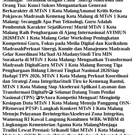
Orang Tua: Kunci Sukses Mengantarkan Generasi
Berkarakter di MTsN 1 Kota Malang
Amanat Kritis Ketua
Pokjawas Madrasah Kemenag Kota Malang di MTsN 1 Kota
Malang: Secanggih Apa Pun Teknologi, Guru Adalah
Pembentuk Karakter Sejati
Keren! Murid MTsN 1 Kota
Malang Raih Penghargaan di Ajang Internasional AYIMUN
2026
MTsN 1 Kota Malang Gelar Workshop Peningkatan
Kompetensi Guru, Fokus pada Media Digital dan Kurikulum
Madrasah
Perkuat Sinergi, Komite dan Manajemen Madrasah
Gelar Koordinasi Ma’had Al-Madany
Studi Tiru MIN
Surakarta di MTsN 1 Kota Malang: Menguatkan Transformasi
Madrasah Digital
Guru MTsN 1 Kota Malang Borong Tiga
Penghargaan Bidang Literasi Tingkat Nasional 2026
Siap
Hadapi TPN 2026, MTsN 1 Kota Malang Perkuat Koordinasi
dan Strategi Zona Integritas
Studi Tiru ke Kemenag Bantul,
MTsN 1 Kota Malang Siap Akselerasi Aplikasi Layanan dan
Transformasi Digital
✨🤝 Selamat Datang Team Penilai
Nasional (TPN) 🤝✨
Aura Kompetisi Menguat! Mengintip
Kesiapan Duta MTsN 1 Kota Malang Menuju Panggung OSN-
P
Renovasi PTSP: Langkah Konkret MTsN 1 Kota Malang
Menuju Pelayanan Berintegritas
Akselerasi Zona Integritas,
Wamenag RI Kawal Langsung Komitmen WBK-WBBM di
Lingkungan Kementerian Agama Kota Malang
Menjaga
Tradisi Lewat Prestasi: Srikandi Silat MTsN 1 Kota Malang