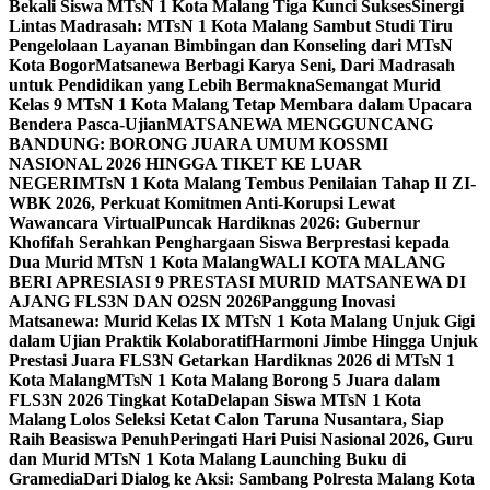
Bekali Siswa MTsN 1 Kota Malang Tiga Kunci Sukses
Sinergi
Lintas Madrasah: MTsN 1 Kota Malang Sambut Studi Tiru
Pengelolaan Layanan Bimbingan dan Konseling dari MTsN
Kota Bogor
Matsanewa Berbagi Karya Seni, Dari Madrasah
untuk Pendidikan yang Lebih Bermakna
Semangat Murid
Kelas 9 MTsN 1 Kota Malang Tetap Membara dalam Upacara
Bendera Pasca-Ujian
MATSANEWA MENGGUNCANG
BANDUNG: BORONG JUARA UMUM KOSSMI
NASIONAL 2026 HINGGA TIKET KE LUAR
NEGERI
MTsN 1 Kota Malang Tembus Penilaian Tahap II ZI-
WBK 2026, Perkuat Komitmen Anti-Korupsi Lewat
Wawancara Virtual
Puncak Hardiknas 2026: Gubernur
Khofifah Serahkan Penghargaan Siswa Berprestasi kepada
Dua Murid MTsN 1 Kota Malang
WALI KOTA MALANG
BERI APRESIASI 9 PRESTASI MURID MATSANEWA DI
AJANG FLS3N DAN O2SN 2026
Panggung Inovasi
Matsanewa: Murid Kelas IX MTsN 1 Kota Malang Unjuk Gigi
dalam Ujian Praktik Kolaboratif
Harmoni Jimbe Hingga Unjuk
Prestasi Juara FLS3N Getarkan Hardiknas 2026 di MTsN 1
Kota Malang
MTsN 1 Kota Malang Borong 5 Juara dalam
FLS3N 2026 Tingkat Kota
Delapan Siswa MTsN 1 Kota
Malang Lolos Seleksi Ketat Calon Taruna Nusantara, Siap
Raih Beasiswa Penuh
Peringati Hari Puisi Nasional 2026, Guru
dan Murid MTsN 1 Kota Malang Launching Buku di
Gramedia
Dari Dialog ke Aksi: Sambang Polresta Malang Kota