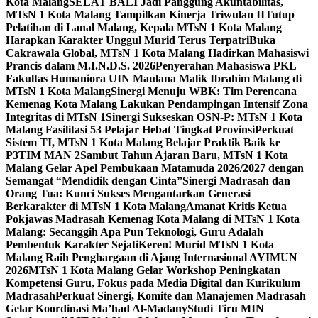
Kota Malang
SELAT BALI Jadi Panggung Akuntabilitas,
MTsN 1 Kota Malang Tampilkan Kinerja Triwulan II
Tutup
Pelatihan di Lanal Malang, Kepala MTsN 1 Kota Malang
Harapkan Karakter Unggul Murid Terus Terpatri
Buka
Cakrawala Global, MTsN 1 Kota Malang Hadirkan Mahasiswi
Prancis dalam M.I.N.D.S. 2026
Penyerahan Mahasiswa PKL
Fakultas Humaniora UIN Maulana Malik Ibrahim Malang di
MTsN 1 Kota Malang
Sinergi Menuju WBK: Tim Perencana
Kemenag Kota Malang Lakukan Pendampingan Intensif Zona
Integritas di MTsN 1
Sinergi Sukseskan OSN-P: MTsN 1 Kota
Malang Fasilitasi 53 Pelajar Hebat Tingkat Provinsi
Perkuat
Sistem TI, MTsN 1 Kota Malang Belajar Praktik Baik ke
P3TIM MAN 2
Sambut Tahun Ajaran Baru, MTsN 1 Kota
Malang Gelar Apel Pembukaan Matamuda 2026/2027 dengan
Semangat “Mendidik dengan Cinta”
Sinergi Madrasah dan
Orang Tua: Kunci Sukses Mengantarkan Generasi
Berkarakter di MTsN 1 Kota Malang
Amanat Kritis Ketua
Pokjawas Madrasah Kemenag Kota Malang di MTsN 1 Kota
Malang: Secanggih Apa Pun Teknologi, Guru Adalah
Pembentuk Karakter Sejati
Keren! Murid MTsN 1 Kota
Malang Raih Penghargaan di Ajang Internasional AYIMUN
2026
MTsN 1 Kota Malang Gelar Workshop Peningkatan
Kompetensi Guru, Fokus pada Media Digital dan Kurikulum
Madrasah
Perkuat Sinergi, Komite dan Manajemen Madrasah
Gelar Koordinasi Ma’had Al-Madany
Studi Tiru MIN