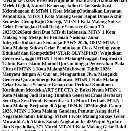
Melaju ke O2SN Provinsi
Wujudkan Madrasah Akuntabel dan
Melek Digital, Kanwil Kemenag Jatim Gelar Sosialisasi
Kelembagaan di MTsN 1 Kota Malang
Optimalkan Layanan
Pendidikan, MTsN 1 Kota Malang Gelar Rapat Dinas Akhir
Semester Genap
Rajut Sinergi, MTsN 1 Kota Malang Sukses
Gelar Pembagian Hasil Belajar Semester Genap TA
2025/2026
Satu dari Dua MTs di Indonesia, MTsN 1 Kota
Malang Siap Melaju ke Penilaian Nasional Zona
Integritas
Kobarkan Semangat PAWS 2026, OSIM MTsN 1
Kota Malang Sukses Gelar Pembukaan Class Meeting yang
Edukatif dan Kompetitif
M*STAR OLYMPIAD: Wujudkan
Generasi Unggul MTsN 1 Kota Malang
Menggali Inspirasi di
Tahun Baru Islam: Khotmil Qur’an hingga Penyerahan Piala
Citra di MTsN 1 Kota Malang
Mukhoyam Tahfiz 2026:
Menyatu dengan Al-Qur’an, Menguatkan Jiwa, Mengukir
Generasi Qurani
Sinergi Kolaborasi: MTsN 1 Kota Malang
Gelar Evaluasi Semester Genap dan Perkuat Komitmen
Kurikulum Merdeka
ART SPECTA 2: Bukti Nyata MTsN 1
Kota Malang Jadi Ruang Tumbuh Generasi Emas Berbakat
Seni
Tiga Sesi Penuh Konsentrasi: 15 Murid Terbaik MTsN 1
Kota Malang Berjuang di Ajang OSN-K 2026
English Camp
2026, MTsN 1 Kota Malang Gandeng Penutur Asing dari 4
Negara
Bertabur Bintang, MTsN 1 Kota Malang Sukses Gelar
Muwadda’ah Akhiris Sanah Angkatan ke-48
Wujud Syukur
dan Kepedulian, 371 Murid MTsN 1 Kota Malang Gelar Bakti