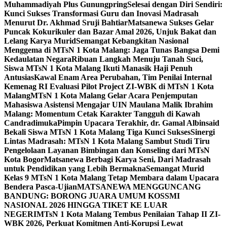
Muhammadiyah Plus Gunungpring
Selesai dengan Diri Sendiri:
Kunci Sukses Transformasi Guru dan Inovasi Madrasah
Menurut Dr. Akhmad Sruji Bahtiar
Matsanewa Sukses Gelar
Puncak Kokurikuler dan Bazar Amal 2026, Unjuk Bakat dan
Lelang Karya Murid
Semangat Kebangkitan Nasional
Menggema di MTsN 1 Kota Malang: Jaga Tunas Bangsa Demi
Kedaulatan Negara
Ribuan Langkah Menuju Tanah Suci,
Siswa MTsN 1 Kota Malang Ikuti Manasik Haji Penuh
Antusias
Kawal Enam Area Perubahan, Tim Penilai Internal
Kemenag RI Evaluasi Pilot Project ZI-WBK di MTsN 1 Kota
Malang
MTsN 1 Kota Malang Gelar Acara Penjemputan
Mahasiswa Asistensi Mengajar UIN Maulana Malik Ibrahim
Malang: Momentum Cetak Karakter Tangguh di Kawah
Candradimuka
Pimpin Upacara Terakhir, dr. Gamal Albinsaid
Bekali Siswa MTsN 1 Kota Malang Tiga Kunci Sukses
Sinergi
Lintas Madrasah: MTsN 1 Kota Malang Sambut Studi Tiru
Pengelolaan Layanan Bimbingan dan Konseling dari MTsN
Kota Bogor
Matsanewa Berbagi Karya Seni, Dari Madrasah
untuk Pendidikan yang Lebih Bermakna
Semangat Murid
Kelas 9 MTsN 1 Kota Malang Tetap Membara dalam Upacara
Bendera Pasca-Ujian
MATSANEWA MENGGUNCANG
BANDUNG: BORONG JUARA UMUM KOSSMI
NASIONAL 2026 HINGGA TIKET KE LUAR
NEGERI
MTsN 1 Kota Malang Tembus Penilaian Tahap II ZI-
WBK 2026, Perkuat Komitmen Anti-Korupsi Lewat