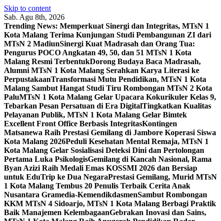
Skip to content
Sab. Agu 8th, 2026
Trending News:
Memperkuat Sinergi dan Integritas, MTsN 1
Kota Malang Terima Kunjungan Studi Pembangunan ZI dari
MTsN 2 Madiun
Sinergi Kuat Madrasah dan Orang Tua:
Pengurus POCO Angkatan 49, 50, dan 51 MTsN 1 Kota
Malang Resmi Terbentuk
Dorong Budaya Baca Madrasah,
Alumni MTsN 1 Kota Malang Serahkan Karya Literasi ke
Perpustakaan
Transformasi Mutu Pendidikan, MTsN 1 Kota
Malang Sambut Hangat Studi Tiru Rombongan MTsN 2 Kota
Palu
MTsN 1 Kota Malang Gelar Upacara Kokurikuler Kelas 9,
Tebarkan Pesan Persatuan di Era Digital
Tingkatkan Kualitas
Pelayanan Publik, MTsN 1 Kota Malang Gelar Bimtek
Excellent Front Office Berbasis Integritas
Kontingen
Matsanewa Raih Prestasi Gemilang di Jambore Koperasi Siswa
Kota Malang 2026
Peduli Kesehatan Mental Remaja, MTsN 1
Kota Malang Gelar Sosialisasi Deteksi Dini dan Pertolongan
Pertama Luka Psikologis
Gemilang di Kancah Nasional, Rama
Byan Azizi Raih Medali Emas KOSSMI 2026 dan Bersiap
untuk EduTrip ke Dua Negara
Prestasi Gemilang, Murid MTsN
1 Kota Malang Tembus 20 Penulis Terbaik Cerita Anak
Nusantara Gramedia-Kemendikdasmen
Sambut Rombongan
KKM MTsN 4 Sidoarjo, MTsN 1 Kota Malang Berbagi Praktik
Baik Manajemen Kelembagaan
Gebrakan Inovasi dan Sains,