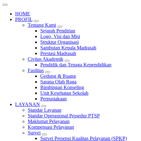
HOME
PROFIL
Tentang Kami
Sejarah Pendirian
Logo, Visi dan Misi
Struktur Organisasi
Sambutan Kepala Madrasah
Prestasi Madrasah
Civitas Akademik
Pendidik dan Tenaga Kependidikan
Fasilitas
Gedung & Ruang
Sarana Olah Raga
Bimbingan Konseling
Unit Kesehatan Sekolah
Perpustakaan
LAYANAN
Standar Layanan
Standar Operasional Prosedur PTSP
Maklumat Pelayanan
Kompensasi Pelayanan
Survei
Survei Persepsi Kualitas Pelayanan (SPKP)