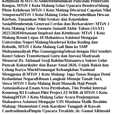
Kelulusan di MTs Al Amin
Membumikan Pancasila Pemersatu
Bangsa, MTsN 1 Kota Malang Gelar Upacara Bendera
Sidang
Pleno Kelulusan MTsN 1 Kota Malang Diwarnai Capaian Nilai
Sempurna
MTsN 1 Kota Malang Gelar Penyembelihan Hewan
Kurban, Tanamkan Nilai Syukur dan Kepedulian
Sosial
Membentuk Generasi Cerdas dan Berkarakter: MTsN 1
Kota Malang Gelar Asesmen Sumatif Akhir Tahun (ASAT)
2025/2026
Menanam Inspirasi dan Ketulusan: MTsN 1 Kota
Malang Resmi Lepas 18 Mahasiswa Asistensi Mengajar
Universitas Negeri Malang
Akselerasi Kelas Koding dan
Robotik, MTsN 1 Kota Malang Gali Ilmu ke SMP
Muhammadiyah Plus Gunungpring
Selesai dengan Diri Sendiri:
Kunci Sukses Transformasi Guru dan Inovasi Madrasah
Menurut Dr. Akhmad Sruji Bahtiar
Matsanewa Sukses Gelar
Puncak Kokurikuler dan Bazar Amal 2026, Unjuk Bakat dan
Lelang Karya Murid
Semangat Kebangkitan Nasional
Menggema di MTsN 1 Kota Malang: Jaga Tunas Bangsa Demi
Kedaulatan Negara
Ribuan Langkah Menuju Tanah Suci,
Siswa MTsN 1 Kota Malang Ikuti Manasik Haji Penuh
Antusias
Kawal Enam Area Perubahan, Tim Penilai Internal
Kemenag RI Evaluasi Pilot Project ZI-WBK di MTsN 1 Kota
Malang
MTsN 1 Kota Malang Gelar Acara Penjemputan
Mahasiswa Asistensi Mengajar UIN Maulana Malik Ibrahim
Malang: Momentum Cetak Karakter Tangguh di Kawah
Candradimuka
Pimpin Upacara Terakhir, dr. Gamal Albinsaid