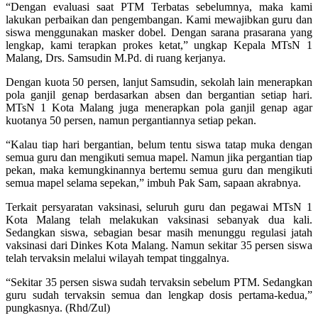
“Dengan evaluasi saat PTM Terbatas sebelumnya, maka kami
lakukan perbaikan dan pengembangan. Kami mewajibkan guru dan
siswa menggunakan masker dobel. Dengan sarana prasarana yang
lengkap, kami terapkan prokes ketat,” ungkap Kepala MTsN 1
Malang, Drs. Samsudin M.Pd. di ruang kerjanya.
Dengan kuota 50 persen, lanjut Samsudin, sekolah lain menerapkan
pola ganjil genap berdasarkan absen dan bergantian setiap hari.
MTsN 1 Kota Malang juga menerapkan pola ganjil genap agar
kuotanya 50 persen, namun pergantiannya setiap pekan.
“Kalau tiap hari bergantian, belum tentu siswa tatap muka dengan
semua guru dan mengikuti semua mapel. Namun jika pergantian tiap
pekan, maka kemungkinannya bertemu semua guru dan mengikuti
semua mapel selama sepekan,” imbuh Pak Sam, sapaan akrabnya.
Terkait persyaratan vaksinasi, seluruh guru dan pegawai MTsN 1
Kota Malang telah melakukan vaksinasi sebanyak dua kali.
Sedangkan siswa, sebagian besar masih menunggu regulasi jatah
vaksinasi dari Dinkes Kota Malang. Namun sekitar 35 persen siswa
telah tervaksin melalui wilayah tempat tinggalnya.
“Sekitar 35 persen siswa sudah tervaksin sebelum PTM. Sedangkan
guru sudah tervaksin semua dan lengkap dosis pertama-kedua,”
pungkasnya. (Rhd/Zul)