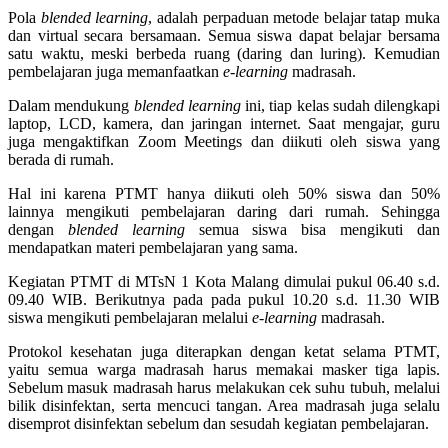
Pola
blended learning
, adalah perpaduan metode belajar tatap muka
dan virtual secara bersamaan. Semua siswa dapat belajar bersama
satu waktu, meski berbeda ruang (daring dan luring). Kemudian
pembelajaran juga memanfaatkan
e-learning
madrasah.
Dalam mendukung
blended learning
ini, tiap kelas sudah dilengkapi
laptop, LCD, kamera, dan jaringan internet. Saat mengajar, guru
juga mengaktifkan Zoom Meetings dan diikuti oleh siswa yang
berada di rumah.
Hal ini karena PTMT hanya diikuti oleh 50% siswa dan 50%
lainnya mengikuti pembelajaran daring dari rumah. Sehingga
dengan
blended learning
semua siswa bisa mengikuti dan
mendapatkan materi pembelajaran yang sama.
Kegiatan PTMT di MTsN 1 Kota Malang dimulai pukul 06.40 s.d.
09.40 WIB. Berikutnya pada pada pukul 10.20 s.d. 11.30 WIB
siswa mengikuti pembelajaran melalui
e-learning
madrasah.
Protokol kesehatan juga diterapkan dengan ketat selama PTMT,
yaitu semua warga madrasah harus memakai masker tiga lapis.
Sebelum masuk madrasah harus melakukan cek suhu tubuh, melalui
bilik disinfektan, serta mencuci tangan. Area madrasah juga selalu
disemprot disinfektan sebelum dan sesudah kegiatan pembelajaran.