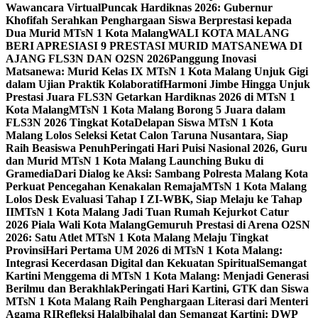
Wawancara Virtual
Puncak Hardiknas 2026: Gubernur
Khofifah Serahkan Penghargaan Siswa Berprestasi kepada
Dua Murid MTsN 1 Kota Malang
WALI KOTA MALANG
BERI APRESIASI 9 PRESTASI MURID MATSANEWA DI
AJANG FLS3N DAN O2SN 2026
Panggung Inovasi
Matsanewa: Murid Kelas IX MTsN 1 Kota Malang Unjuk Gigi
dalam Ujian Praktik Kolaboratif
Harmoni Jimbe Hingga Unjuk
Prestasi Juara FLS3N Getarkan Hardiknas 2026 di MTsN 1
Kota Malang
MTsN 1 Kota Malang Borong 5 Juara dalam
FLS3N 2026 Tingkat Kota
Delapan Siswa MTsN 1 Kota
Malang Lolos Seleksi Ketat Calon Taruna Nusantara, Siap
Raih Beasiswa Penuh
Peringati Hari Puisi Nasional 2026, Guru
dan Murid MTsN 1 Kota Malang Launching Buku di
Gramedia
Dari Dialog ke Aksi: Sambang Polresta Malang Kota
Perkuat Pencegahan Kenakalan Remaja
MTsN 1 Kota Malang
Lolos Desk Evaluasi Tahap I ZI-WBK, Siap Melaju ke Tahap
II
MTsN 1 Kota Malang Jadi Tuan Rumah Kejurkot Catur
2026 Piala Wali Kota Malang
Gemuruh Prestasi di Arena O2SN
2026: Satu Atlet MTsN 1 Kota Malang Melaju Tingkat
Provinsi
Hari Pertama UM 2026 di MTsN 1 Kota Malang:
Integrasi Kecerdasan Digital dan Kekuatan Spiritual
Semangat
Kartini Menggema di MTsN 1 Kota Malang: Menjadi Generasi
Berilmu dan Berakhlak
Peringati Hari Kartini, GTK dan Siswa
MTsN 1 Kota Malang Raih Penghargaan Literasi dari Menteri
Agama RI
Refleksi Halalbihalal dan Semangat Kartini: DWP