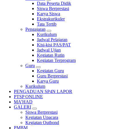
Data Peserta Didik
Siswa Berprestasi
Karya Siswa
Ekstrakurikuler
Tata Tertib
Pengajaran
Kurikulum
Jadwal Pelajaran
Kisi-kisi PAS/PAT
Jadwal Ujian
Kegiatan Rutin
Kegiatan Terprogram
Guru
Kegiatan Guru
Guru Berprestasi
Karya Guru
Kurikulum
PENGADUAN SP4N LAPOR
PTSP ONLINE
MA’HAD
GALERI
Siswa Berprestasi
Kegiatan Upacara
Kegiatan Outbond
PMBM