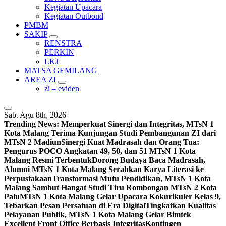
Kegiatan Upacara
Kegiatan Outbond
PMBM
SAKIP
RENSTRA
PERKIN
LKJ
MATSA GEMILANG
AREA ZI
zi – eviden
Sab. Agu 8th, 2026
Trending News:
Memperkuat Sinergi dan Integritas, MTsN 1
Kota Malang Terima Kunjungan Studi Pembangunan ZI dari
MTsN 2 Madiun
Sinergi Kuat Madrasah dan Orang Tua:
Pengurus POCO Angkatan 49, 50, dan 51 MTsN 1 Kota
Malang Resmi Terbentuk
Dorong Budaya Baca Madrasah,
Alumni MTsN 1 Kota Malang Serahkan Karya Literasi ke
Perpustakaan
Transformasi Mutu Pendidikan, MTsN 1 Kota
Malang Sambut Hangat Studi Tiru Rombongan MTsN 2 Kota
Palu
MTsN 1 Kota Malang Gelar Upacara Kokurikuler Kelas 9,
Tebarkan Pesan Persatuan di Era Digital
Tingkatkan Kualitas
Pelayanan Publik, MTsN 1 Kota Malang Gelar Bimtek
Excellent Front Office Berbasis Integritas
Kontingen