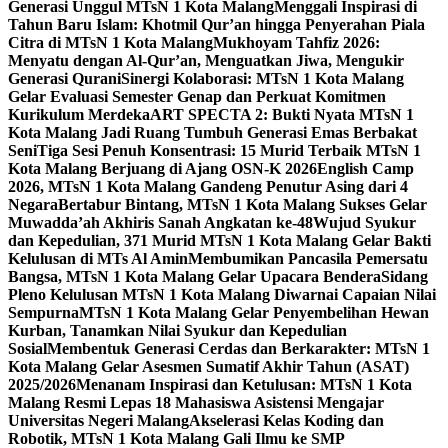
Generasi Unggul MTsN 1 Kota Malang
Menggali Inspirasi di
Tahun Baru Islam: Khotmil Qur’an hingga Penyerahan Piala
Citra di MTsN 1 Kota Malang
Mukhoyam Tahfiz 2026:
Menyatu dengan Al-Qur’an, Menguatkan Jiwa, Mengukir
Generasi Qurani
Sinergi Kolaborasi: MTsN 1 Kota Malang
Gelar Evaluasi Semester Genap dan Perkuat Komitmen
Kurikulum Merdeka
ART SPECTA 2: Bukti Nyata MTsN 1
Kota Malang Jadi Ruang Tumbuh Generasi Emas Berbakat
Seni
Tiga Sesi Penuh Konsentrasi: 15 Murid Terbaik MTsN 1
Kota Malang Berjuang di Ajang OSN-K 2026
English Camp
2026, MTsN 1 Kota Malang Gandeng Penutur Asing dari 4
Negara
Bertabur Bintang, MTsN 1 Kota Malang Sukses Gelar
Muwadda’ah Akhiris Sanah Angkatan ke-48
Wujud Syukur
dan Kepedulian, 371 Murid MTsN 1 Kota Malang Gelar Bakti
Kelulusan di MTs Al Amin
Membumikan Pancasila Pemersatu
Bangsa, MTsN 1 Kota Malang Gelar Upacara Bendera
Sidang
Pleno Kelulusan MTsN 1 Kota Malang Diwarnai Capaian Nilai
Sempurna
MTsN 1 Kota Malang Gelar Penyembelihan Hewan
Kurban, Tanamkan Nilai Syukur dan Kepedulian
Sosial
Membentuk Generasi Cerdas dan Berkarakter: MTsN 1
Kota Malang Gelar Asesmen Sumatif Akhir Tahun (ASAT)
2025/2026
Menanam Inspirasi dan Ketulusan: MTsN 1 Kota
Malang Resmi Lepas 18 Mahasiswa Asistensi Mengajar
Universitas Negeri Malang
Akselerasi Kelas Koding dan
Robotik, MTsN 1 Kota Malang Gali Ilmu ke SMP