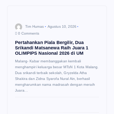
s
i
p
Tim Humas
Agustus 10, 2026
0 Comments
o
Pertahankan Piala Bergilir, Dua
Srikandi Matsanewa Raih Juara 1
s
OLIMPIPS Nasional 2026 di UM
Malang- Kabar membanggakan kembali
menghampiri keluarga besar MTsN 1 Kota Malang.
Dua srikandi terbaik sekolah, Gryzelda Atha
Shakira dan Zidna Syarofa Nural Ain, berhasil
mengharumkan nama madrasah dengan meraih
Juara…