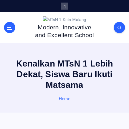
S
k
i
p
Modern, Innovative
t
and Excellent School
o
c
o
n
Kenalkan MTsN 1 Lebih
t
e
Dekat, Siswa Baru Ikuti
n
Matsama
t
Home