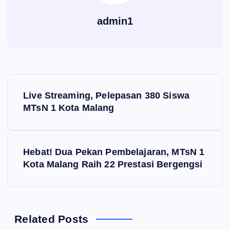
admin1
N
Live Streaming, Pelepasan 380 Siswa
a
MTsN 1 Kota Malang
v
Hebat! Dua Pekan Pembelajaran, MTsN 1
i
Kota Malang Raih 22 Prestasi Bergengsi
g
a
Related Posts