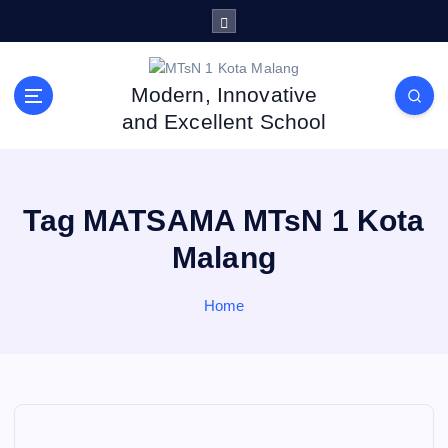
S
k
i
p
Modern, Innovative
t
and Excellent School
o
c
o
n
Tag MATSAMA MTsN 1 Kota
t
e
Malang
n
t
Home