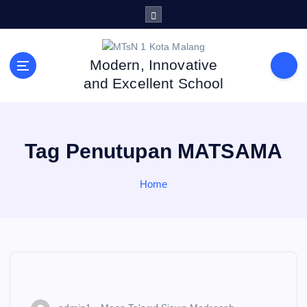
S
k
i
p
Modern, Innovative
t
and Excellent School
o
c
o
n
Tag Penutupan MATSAMA
t
e
n
Home
t