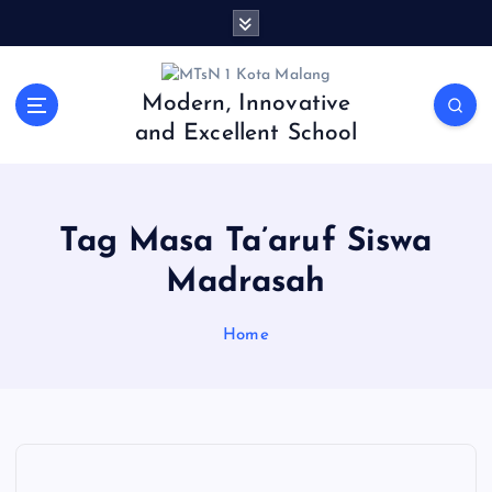
S
k
i
p
Modern, Innovative
t
and Excellent School
o
c
o
n
Tag Masa Ta’aruf Siswa
t
e
Madrasah
n
t
Home