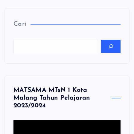
Cari
MATSAMA MTsN 1 Kota
Malang Tahun Pelajaran
2023/2024
P
e