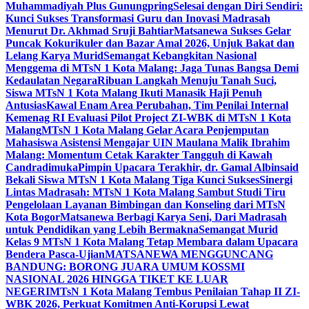
Muhammadiyah Plus Gunungpring
Selesai dengan Diri Sendiri:
Kunci Sukses Transformasi Guru dan Inovasi Madrasah
Menurut Dr. Akhmad Sruji Bahtiar
Matsanewa Sukses Gelar
Puncak Kokurikuler dan Bazar Amal 2026, Unjuk Bakat dan
Lelang Karya Murid
Semangat Kebangkitan Nasional
Menggema di MTsN 1 Kota Malang: Jaga Tunas Bangsa Demi
Kedaulatan Negara
Ribuan Langkah Menuju Tanah Suci,
Siswa MTsN 1 Kota Malang Ikuti Manasik Haji Penuh
Antusias
Kawal Enam Area Perubahan, Tim Penilai Internal
Kemenag RI Evaluasi Pilot Project ZI-WBK di MTsN 1 Kota
Malang
MTsN 1 Kota Malang Gelar Acara Penjemputan
Mahasiswa Asistensi Mengajar UIN Maulana Malik Ibrahim
Malang: Momentum Cetak Karakter Tangguh di Kawah
Candradimuka
Pimpin Upacara Terakhir, dr. Gamal Albinsaid
Bekali Siswa MTsN 1 Kota Malang Tiga Kunci Sukses
Sinergi
Lintas Madrasah: MTsN 1 Kota Malang Sambut Studi Tiru
Pengelolaan Layanan Bimbingan dan Konseling dari MTsN
Kota Bogor
Matsanewa Berbagi Karya Seni, Dari Madrasah
untuk Pendidikan yang Lebih Bermakna
Semangat Murid
Kelas 9 MTsN 1 Kota Malang Tetap Membara dalam Upacara
Bendera Pasca-Ujian
MATSANEWA MENGGUNCANG
BANDUNG: BORONG JUARA UMUM KOSSMI
NASIONAL 2026 HINGGA TIKET KE LUAR
NEGERI
MTsN 1 Kota Malang Tembus Penilaian Tahap II ZI-
WBK 2026, Perkuat Komitmen Anti-Korupsi Lewat