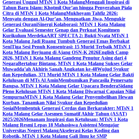
Generasi Unggul MTsN 1 Kota Malang
Menggali Inspirasi di
Tahun Baru Islam: Khotmil Qur’an hingga Penyerahan Piala
Citra di MTsN 1 Kota Malang
Mukhoyam Tahfiz 2026:
Menyatu dengan Al-Qur’an, Menguatkan Jiwa, Mengukir
Generasi Qurani
Sinergi Kolaborasi: MTsN 1 Kota Malang
Gelar Evaluasi Semester Genap dan Perkuat Komitmen
Kurikulum Merdeka
ART SPECTA 2: Bukti Nyata MTsN 1
Kota Malang Jadi Ruang Tumbuh Generasi Emas Berbakat
Seni
Tiga Sesi Penuh Konsentrasi: 15 Murid Terbaik MTsN 1
Kota Malang Berjuang di Ajang OSN-K 2026
English Camp
2026, MTsN 1 Kota Malang Gandeng Penutur Asing dari 4
Negara
Bertabur Bintang, MTsN 1 Kota Malang Sukses Gelar
Muwadda’ah Akhiris Sanah Angkatan ke-48
Wujud Syukur
dan Kepedulian, 371 Murid MTsN 1 Kota Malang Gelar Bakti
Kelulusan di MTs Al Amin
Membumikan Pancasila Pemersatu
Bangsa, MTsN 1 Kota Malang Gelar Upacara Bendera
Sidang
Pleno Kelulusan MTsN 1 Kota Malang Diwarnai Capaian Nilai
Sempurna
MTsN 1 Kota Malang Gelar Penyembelihan Hewan
Kurban, Tanamkan Nilai Syukur dan Kepedulian
Sosial
Membentuk Generasi Cerdas dan Berkarakter: MTsN 1
Kota Malang Gelar Asesmen Sumatif Akhir Tahun (ASAT)
2025/2026
Menanam Inspirasi dan Ketulusan: MTsN 1 Kota
Malang Resmi Lepas 18 Mahasiswa Asistensi Mengajar
Universitas Negeri Malang
Akselerasi Kelas Koding dan
Robotik, MTsN 1 Kota Malang Gali Ilmu ke SMP