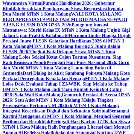
Wawancara Virtual
Puncak Hardiknas 2026: Gubernur
Khofifah Serahkan Penghargaan Siswa Berprestasi kepada
Dua Murid MTsN 1 Kota Malang
WALI KOTA MALANG
BERI APRESIASI 9 PRESTASI MURID MATSANEWA DI
AJANG FLS3N DAN O2SN 2026
Panggung Inovasi
Matsanewa: Murid Kelas IX MTsN 1 Kota Malang Unjuk Gigi
dalam Ujian Praktik Kolaboratif
Harmoni Jimbe Hingga Unjuk
Prestasi Juara FLS3N Getarkan Hardiknas 2026 di MTsN 1
Kota Malang
MTsN 1 Kota Malang Borong 5 Juara dalam
FLS3N 2026 Tingkat Kota
Delapan Siswa MTsN 1 Kota
Malang Lolos Seleksi Ketat Calon Taruna Nusantara, Siap
Raih Beasiswa Penuh
Peringati Hari Puisi Nasional 2026, Guru
dan Murid MTsN 1 Kota Malang Launching Buku di
Gramedia
Dari Dialog ke Aksi: Sambang Polresta Malang Kota
Perkuat Pencegahan Kenakalan Remaja
MTsN 1 Kota Malang
Lolos Desk Evaluasi Tahap I ZI-WBK, Siap Melaju ke Tahap
II
MTsN 1 Kota Malang Jadi Tuan Rumah Kejurkot Catur
2026 Piala Wali Kota Malang
Gemuruh Prestasi di Arena O2SN
2026: Satu Atlet MTsN 1 Kota Malang Melaju Tingkat
Provinsi
Hari Pertama UM 2026 di MTsN 1 Kota Malang:
Integrasi Kecerdasan Digital dan Kekuatan Spiritual
Semangat
Kartini Menggema di MTsN 1 Kota Malang: Menjadi Generasi
Berilmu dan Berakhlak
Peringati Hari Kartini, GTK dan Siswa
MTsN 1 Kota Malang Raih Penghargaan Literasi dari Menteri
Agama RI
Refleksi Halalbihalal dan Semangat Kartini: DWP