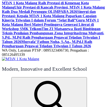
MTsN 1 Kota Malang Raih Prestasi di Kemenag Kota
Malang
Ukir Prestasi di Kancah Provinsi, MTsN 1 Kota Malang
Raih Dua Medali Perunggu OLIMPABA 2026
Sinergi dan
Prestasi: Kepala MTsN 1 Kota Malang Paparkan Capaian
Kinerja Triwulan I dalam Forum “Selat Bali”
Guru MTsN 1
Kota Malang Beri Materi Pentingnya Generasi Literat di
Workshop SMK Telkom
Tim ZI Matsanewa Ikuti Bimbingan
Teknis Penilaian Pembangunan Zona Integritas
Irma Mulyanti,
S.Pd., M.Pd Raih Penghargaan Pegawai Teladan Triwulan I
Tahun 2026
Musyafa’ Fathun Nuha, S.Ag., M.Pd.I Raih
Penghargaan Pegawai Teladan Triwulan I Tahun 2026
WA Only, Layanan PTSP : 0895323406730, Pengaduan :
085126495339
Modern, Innovative and Excellent School