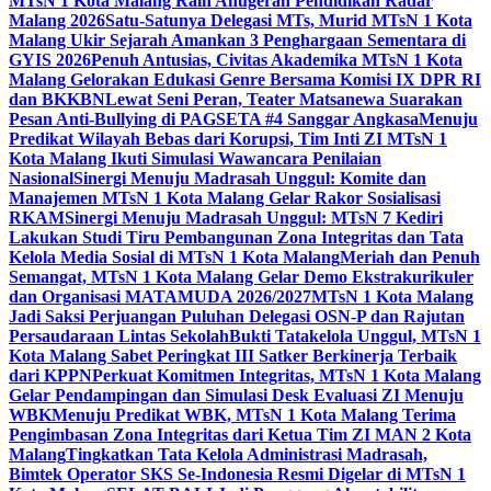
MTsN 1 Kota Malang Raih Anugerah Pendidikan Radar
Malang 2026
Satu-Satunya Delegasi MTs, Murid MTsN 1 Kota
Malang Ukir Sejarah Amankan 3 Penghargaan Sementara di
GYIS 2026
Penuh Antusias, Civitas Akademika MTsN 1 Kota
Malang Gelorakan Edukasi Genre Bersama Komisi IX DPR RI
dan BKKBN
Lewat Seni Peran, Teater Matsanewa Suarakan
Pesan Anti-Bullying di PAGSETA #4 Sanggar Angkasa
Menuju
Predikat Wilayah Bebas dari Korupsi, Tim Inti ZI MTsN 1
Kota Malang Ikuti Simulasi Wawancara Penilaian
Nasional
Sinergi Menuju Madrasah Unggul: Komite dan
Manajemen MTsN 1 Kota Malang Gelar Rakor Sosialisasi
RKAM
Sinergi Menuju Madrasah Unggul: MTsN 7 Kediri
Lakukan Studi Tiru Pembangunan Zona Integritas dan Tata
Kelola Media Sosial di MTsN 1 Kota Malang
Meriah dan Penuh
Semangat, MTsN 1 Kota Malang Gelar Demo Ekstrakurikuler
dan Organisasi MATAMUDA 2026/2027
MTsN 1 Kota Malang
Jadi Saksi Perjuangan Puluhan Delegasi OSN-P dan Rajutan
Persaudaraan Lintas Sekolah
Bukti Tatakelola Unggul, MTsN 1
Kota Malang Sabet Peringkat III Satker Berkinerja Terbaik
dari KPPN
Perkuat Komitmen Integritas, MTsN 1 Kota Malang
Gelar Pendampingan dan Simulasi Desk Evaluasi ZI Menuju
WBK
Menuju Predikat WBK, MTsN 1 Kota Malang Terima
Pengimbasan Zona Integritas dari Ketua Tim ZI MAN 2 Kota
Malang
Tingkatkan Tata Kelola Administrasi Madrasah,
Bimtek Operator SKS Se-Indonesia Resmi Digelar di MTsN 1