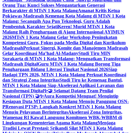
Orang Tua: Kunci Sukses Mengantarkan Generasi
Berkarakter di MTsN 1 Kota Malang
Amanat Kritis Ketua
Pokjawas Madrasah Kemenag Kota Malang di MTsN 1 Kota
Malang: Secanggih Apa Pun Teknologi, Guru Adalah
Pembentuk Karakter Sejati
Keren! Murid MTsN 1 Kota
Malang Raih Penghargaan di Ajang Internasional AYIMUN
2026
MTsN 1 Kota Malang Gelar Workshop Peningkatan
Kompetensi Guru, Fokus pada Media Digital dan Kurikulum
Madrasah
Perkuat Sinergi, Komite dan Manajemen Madrasah
Gelar Koordinasi Ma’had Al-Madany
Studi Tiru MIN
Surakarta di MTsN 1 Kota Malang: Menguatkan Transformasi
Madrasah Digital
Guru MTsN 1 Kota Malang Borong Tiga
Penghargaan Bidang Literasi Tingkat Nasional 2026
Siap
Hadapi TPN 2026, MTsN 1 Kota Malang Perkuat Koordinasi
dan Strategi Zona Integritas
Studi Tiru ke Kemenag Bantul,
MTsN 1 Kota Malang Siap Akselerasi Aplikasi Layanan dan
Transformasi Digital
✨🤝 Selamat Datang Team Penilai
Nasional (TPN) 🤝✨
Aura Kompetisi Menguat! Mengintip
Kesiapan Duta MTsN 1 Kota Malang Menuju Panggung OSN-
P
Renovasi PTSP: Langkah Konkret MTsN 1 Kota Malang
Menuju Pelayanan Berintegritas
Akselerasi Zona Integritas,
Wamenag RI Kawal Langsung Komitmen WBK-WBBM di
Lingkungan Kementerian Agama Kota Malang
Menjaga
Tradisi Lewat Prestasi: Srikandi Silat MTsN 1 Kota Malang