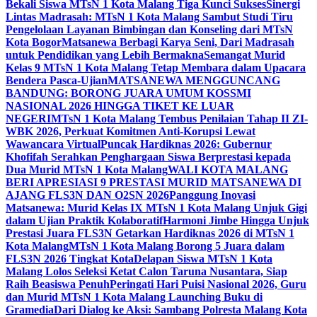
Bekali Siswa MTsN 1 Kota Malang Tiga Kunci Sukses
Sinergi
Lintas Madrasah: MTsN 1 Kota Malang Sambut Studi Tiru
Pengelolaan Layanan Bimbingan dan Konseling dari MTsN
Kota Bogor
Matsanewa Berbagi Karya Seni, Dari Madrasah
untuk Pendidikan yang Lebih Bermakna
Semangat Murid
Kelas 9 MTsN 1 Kota Malang Tetap Membara dalam Upacara
Bendera Pasca-Ujian
MATSANEWA MENGGUNCANG
BANDUNG: BORONG JUARA UMUM KOSSMI
NASIONAL 2026 HINGGA TIKET KE LUAR
NEGERI
MTsN 1 Kota Malang Tembus Penilaian Tahap II ZI-
WBK 2026, Perkuat Komitmen Anti-Korupsi Lewat
Wawancara Virtual
Puncak Hardiknas 2026: Gubernur
Khofifah Serahkan Penghargaan Siswa Berprestasi kepada
Dua Murid MTsN 1 Kota Malang
WALI KOTA MALANG
BERI APRESIASI 9 PRESTASI MURID MATSANEWA DI
AJANG FLS3N DAN O2SN 2026
Panggung Inovasi
Matsanewa: Murid Kelas IX MTsN 1 Kota Malang Unjuk Gigi
dalam Ujian Praktik Kolaboratif
Harmoni Jimbe Hingga Unjuk
Prestasi Juara FLS3N Getarkan Hardiknas 2026 di MTsN 1
Kota Malang
MTsN 1 Kota Malang Borong 5 Juara dalam
FLS3N 2026 Tingkat Kota
Delapan Siswa MTsN 1 Kota
Malang Lolos Seleksi Ketat Calon Taruna Nusantara, Siap
Raih Beasiswa Penuh
Peringati Hari Puisi Nasional 2026, Guru
dan Murid MTsN 1 Kota Malang Launching Buku di
Gramedia
Dari Dialog ke Aksi: Sambang Polresta Malang Kota