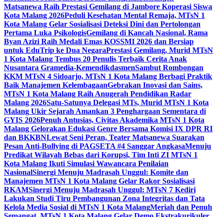
Matsanewa Raih Prestasi Gemilang di Jambore Koperasi Siswa
Kota Malang 2026
Peduli Kesehatan Mental Remaja, MTsN 1
Kota Malang Gelar Sosialisasi Deteksi Dini dan Pertolongan
Pertama Luka Psikologis
Gemilang di Kancah Nasional, Rama
Byan Azizi Raih Medali Emas KOSSMI 2026 dan Bersiap
untuk EduTrip ke Dua Negara
Prestasi Gemilang, Murid MTsN
1 Kota Malang Tembus 20 Penulis Terbaik Cerita Anak
Nusantara Gramedia-Kemendikdasmen
Sambut Rombongan
KKM MTsN 4 Sidoarjo, MTsN 1 Kota Malang Berbagi Praktik
Baik Manajemen Kelembagaan
Gebrakan Inovasi dan Sains,
MTsN 1 Kota Malang Raih Anugerah Pendidikan Radar
Malang 2026
Satu-Satunya Delegasi MTs, Murid MTsN 1 Kota
Malang Ukir Sejarah Amankan 3 Penghargaan Sementara di
GYIS 2026
Penuh Antusias, Civitas Akademika MTsN 1 Kota
Malang Gelorakan Edukasi Genre Bersama Komisi IX DPR RI
dan BKKBN
Lewat Seni Peran, Teater Matsanewa Suarakan
Pesan Anti-Bullying di PAGSETA #4 Sanggar Angkasa
Menuju
Predikat Wilayah Bebas dari Korupsi, Tim Inti ZI MTsN 1
Kota Malang Ikuti Simulasi Wawancara Penilaian
Nasional
Sinergi Menuju Madrasah Unggul: Komite dan
Manajemen MTsN 1 Kota Malang Gelar Rakor Sosialisasi
RKAM
Sinergi Menuju Madrasah Unggul: MTsN 7 Kediri
Lakukan Studi Tiru Pembangunan Zona Integritas dan Tata
Kelola Media Sosial di MTsN 1 Kota Malang
Meriah dan Penuh
Semangat, MTsN 1 Kota Malang Gelar Demo Ekstrakurikuler