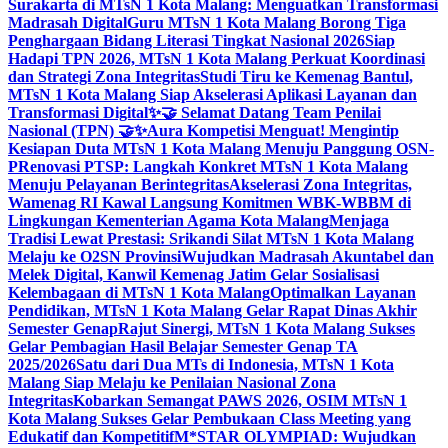
Surakarta di MTsN 1 Kota Malang: Menguatkan Transformasi
Madrasah Digital
Guru MTsN 1 Kota Malang Borong Tiga
Penghargaan Bidang Literasi Tingkat Nasional 2026
Siap
Hadapi TPN 2026, MTsN 1 Kota Malang Perkuat Koordinasi
dan Strategi Zona Integritas
Studi Tiru ke Kemenag Bantul,
MTsN 1 Kota Malang Siap Akselerasi Aplikasi Layanan dan
Transformasi Digital
✨🤝 Selamat Datang Team Penilai
Nasional (TPN) 🤝✨
Aura Kompetisi Menguat! Mengintip
Kesiapan Duta MTsN 1 Kota Malang Menuju Panggung OSN-
P
Renovasi PTSP: Langkah Konkret MTsN 1 Kota Malang
Menuju Pelayanan Berintegritas
Akselerasi Zona Integritas,
Wamenag RI Kawal Langsung Komitmen WBK-WBBM di
Lingkungan Kementerian Agama Kota Malang
Menjaga
Tradisi Lewat Prestasi: Srikandi Silat MTsN 1 Kota Malang
Melaju ke O2SN Provinsi
Wujudkan Madrasah Akuntabel dan
Melek Digital, Kanwil Kemenag Jatim Gelar Sosialisasi
Kelembagaan di MTsN 1 Kota Malang
Optimalkan Layanan
Pendidikan, MTsN 1 Kota Malang Gelar Rapat Dinas Akhir
Semester Genap
Rajut Sinergi, MTsN 1 Kota Malang Sukses
Gelar Pembagian Hasil Belajar Semester Genap TA
2025/2026
Satu dari Dua MTs di Indonesia, MTsN 1 Kota
Malang Siap Melaju ke Penilaian Nasional Zona
Integritas
Kobarkan Semangat PAWS 2026, OSIM MTsN 1
Kota Malang Sukses Gelar Pembukaan Class Meeting yang
Edukatif dan Kompetitif
M*STAR OLYMPIAD: Wujudkan