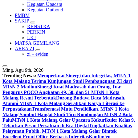
Kegiatan Upacara
Kegiatan Outbond
PMBM
SAKIP
RENSTRA
PERKIN
LKJ
MATSA GEMILANG
AREA ZI
zi – eviden
Ming. Agu 9th, 2026
Trending News:
Memperkuat Sinergi dan Integritas, MTsN 1
Kota Malang Terima Kunjungan Studi Pembangunan ZI dari
MTsN 2 Madiun
Sinergi Kuat Madrasah dan Orang Tua:
Pengurus POCO Angkatan 49, 50, dan 51 MTsN 1 Kota
Malang Resmi Terbentuk
Dorong Budaya Baca Madrasah,
Alumni MTsN 1 Kota Malang Serahkan Karya Literasi ke
Perpustakaan
Transformasi Mutu Pendidikan, MTsN 1 Kota
Malang Sambut Hangat Studi Tiru Rombongan MTsN 2 Kota
Palu
MTsN 1 Kota Malang Gelar Upacara Kokurikuler Kelas 9,
Tebarkan Pesan Persatuan di Era Digital
Tingkatkan Kualitas
Pelayanan Publik, MTsN 1 Kota Malang Gelar Bimtek
Excellent Front Office Berbasis Integritas
Kontingen