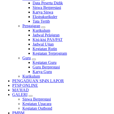
Data Peserta Didik
Siswa Berprestasi
Karya Siswa
Ekstrakurikuler
Tata Tertib
Pengajaran
Kurikulum
Jadwal Pelajaran
Kisi-kisi PAS/PAT
Jadwal Ujian
Kegiatan Rutin
Kegiatan Terprogram
Guru
Kegiatan Guru
Guru Berprestasi
Karya Guru
Kurikulum
PENGADUAN SP4N LAPOR
PTSP ONLINE
MA’HAD
GALERI
Siswa Berprestasi
Kegiatan Upacara
Kegiatan Outbond
PMBM