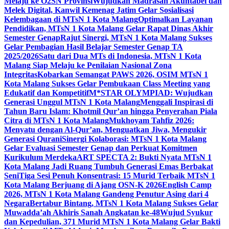
Melaju ke O2SN Provinsi
Wujudkan Madrasah Akuntabel dan
Melek Digital, Kanwil Kemenag Jatim Gelar Sosialisasi
Kelembagaan di MTsN 1 Kota Malang
Optimalkan Layanan
Pendidikan, MTsN 1 Kota Malang Gelar Rapat Dinas Akhir
Semester Genap
Rajut Sinergi, MTsN 1 Kota Malang Sukses
Gelar Pembagian Hasil Belajar Semester Genap TA
2025/2026
Satu dari Dua MTs di Indonesia, MTsN 1 Kota
Malang Siap Melaju ke Penilaian Nasional Zona
Integritas
Kobarkan Semangat PAWS 2026, OSIM MTsN 1
Kota Malang Sukses Gelar Pembukaan Class Meeting yang
Edukatif dan Kompetitif
M*STAR OLYMPIAD: Wujudkan
Generasi Unggul MTsN 1 Kota Malang
Menggali Inspirasi di
Tahun Baru Islam: Khotmil Qur’an hingga Penyerahan Piala
Citra di MTsN 1 Kota Malang
Mukhoyam Tahfiz 2026:
Menyatu dengan Al-Qur’an, Menguatkan Jiwa, Mengukir
Generasi Qurani
Sinergi Kolaborasi: MTsN 1 Kota Malang
Gelar Evaluasi Semester Genap dan Perkuat Komitmen
Kurikulum Merdeka
ART SPECTA 2: Bukti Nyata MTsN 1
Kota Malang Jadi Ruang Tumbuh Generasi Emas Berbakat
Seni
Tiga Sesi Penuh Konsentrasi: 15 Murid Terbaik MTsN 1
Kota Malang Berjuang di Ajang OSN-K 2026
English Camp
2026, MTsN 1 Kota Malang Gandeng Penutur Asing dari 4
Negara
Bertabur Bintang, MTsN 1 Kota Malang Sukses Gelar
Muwadda’ah Akhiris Sanah Angkatan ke-48
Wujud Syukur
dan Kepedulian, 371 Murid MTsN 1 Kota Malang Gelar Bakti