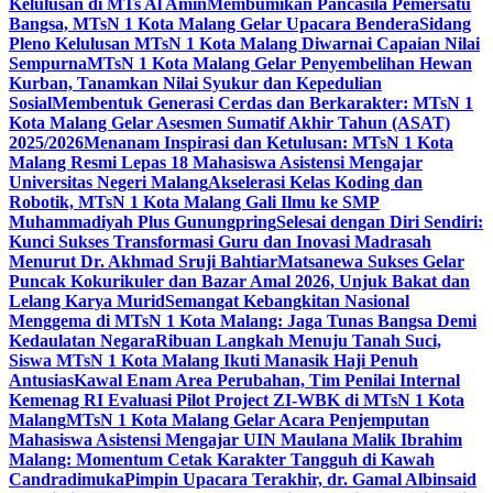
Kelulusan di MTs Al Amin
Membumikan Pancasila Pemersatu
Bangsa, MTsN 1 Kota Malang Gelar Upacara Bendera
Sidang
Pleno Kelulusan MTsN 1 Kota Malang Diwarnai Capaian Nilai
Sempurna
MTsN 1 Kota Malang Gelar Penyembelihan Hewan
Kurban, Tanamkan Nilai Syukur dan Kepedulian
Sosial
Membentuk Generasi Cerdas dan Berkarakter: MTsN 1
Kota Malang Gelar Asesmen Sumatif Akhir Tahun (ASAT)
2025/2026
Menanam Inspirasi dan Ketulusan: MTsN 1 Kota
Malang Resmi Lepas 18 Mahasiswa Asistensi Mengajar
Universitas Negeri Malang
Akselerasi Kelas Koding dan
Robotik, MTsN 1 Kota Malang Gali Ilmu ke SMP
Muhammadiyah Plus Gunungpring
Selesai dengan Diri Sendiri:
Kunci Sukses Transformasi Guru dan Inovasi Madrasah
Menurut Dr. Akhmad Sruji Bahtiar
Matsanewa Sukses Gelar
Puncak Kokurikuler dan Bazar Amal 2026, Unjuk Bakat dan
Lelang Karya Murid
Semangat Kebangkitan Nasional
Menggema di MTsN 1 Kota Malang: Jaga Tunas Bangsa Demi
Kedaulatan Negara
Ribuan Langkah Menuju Tanah Suci,
Siswa MTsN 1 Kota Malang Ikuti Manasik Haji Penuh
Antusias
Kawal Enam Area Perubahan, Tim Penilai Internal
Kemenag RI Evaluasi Pilot Project ZI-WBK di MTsN 1 Kota
Malang
MTsN 1 Kota Malang Gelar Acara Penjemputan
Mahasiswa Asistensi Mengajar UIN Maulana Malik Ibrahim
Malang: Momentum Cetak Karakter Tangguh di Kawah
Candradimuka
Pimpin Upacara Terakhir, dr. Gamal Albinsaid