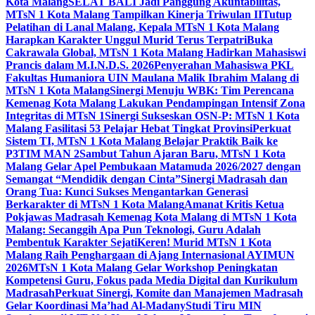
Kota Malang
SELAT BALI Jadi Panggung Akuntabilitas,
MTsN 1 Kota Malang Tampilkan Kinerja Triwulan II
Tutup
Pelatihan di Lanal Malang, Kepala MTsN 1 Kota Malang
Harapkan Karakter Unggul Murid Terus Terpatri
Buka
Cakrawala Global, MTsN 1 Kota Malang Hadirkan Mahasiswi
Prancis dalam M.I.N.D.S. 2026
Penyerahan Mahasiswa PKL
Fakultas Humaniora UIN Maulana Malik Ibrahim Malang di
MTsN 1 Kota Malang
Sinergi Menuju WBK: Tim Perencana
Kemenag Kota Malang Lakukan Pendampingan Intensif Zona
Integritas di MTsN 1
Sinergi Sukseskan OSN-P: MTsN 1 Kota
Malang Fasilitasi 53 Pelajar Hebat Tingkat Provinsi
Perkuat
Sistem TI, MTsN 1 Kota Malang Belajar Praktik Baik ke
P3TIM MAN 2
Sambut Tahun Ajaran Baru, MTsN 1 Kota
Malang Gelar Apel Pembukaan Matamuda 2026/2027 dengan
Semangat “Mendidik dengan Cinta”
Sinergi Madrasah dan
Orang Tua: Kunci Sukses Mengantarkan Generasi
Berkarakter di MTsN 1 Kota Malang
Amanat Kritis Ketua
Pokjawas Madrasah Kemenag Kota Malang di MTsN 1 Kota
Malang: Secanggih Apa Pun Teknologi, Guru Adalah
Pembentuk Karakter Sejati
Keren! Murid MTsN 1 Kota
Malang Raih Penghargaan di Ajang Internasional AYIMUN
2026
MTsN 1 Kota Malang Gelar Workshop Peningkatan
Kompetensi Guru, Fokus pada Media Digital dan Kurikulum
Madrasah
Perkuat Sinergi, Komite dan Manajemen Madrasah
Gelar Koordinasi Ma’had Al-Madany
Studi Tiru MIN