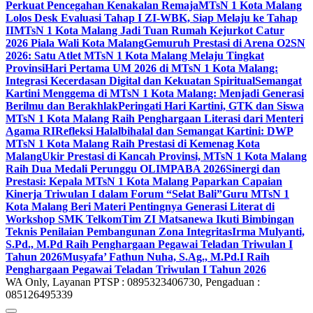
Perkuat Pencegahan Kenakalan Remaja
MTsN 1 Kota Malang
Lolos Desk Evaluasi Tahap I ZI-WBK, Siap Melaju ke Tahap
II
MTsN 1 Kota Malang Jadi Tuan Rumah Kejurkot Catur
2026 Piala Wali Kota Malang
Gemuruh Prestasi di Arena O2SN
2026: Satu Atlet MTsN 1 Kota Malang Melaju Tingkat
Provinsi
Hari Pertama UM 2026 di MTsN 1 Kota Malang:
Integrasi Kecerdasan Digital dan Kekuatan Spiritual
Semangat
Kartini Menggema di MTsN 1 Kota Malang: Menjadi Generasi
Berilmu dan Berakhlak
Peringati Hari Kartini, GTK dan Siswa
MTsN 1 Kota Malang Raih Penghargaan Literasi dari Menteri
Agama RI
Refleksi Halalbihalal dan Semangat Kartini: DWP
MTsN 1 Kota Malang Raih Prestasi di Kemenag Kota
Malang
Ukir Prestasi di Kancah Provinsi, MTsN 1 Kota Malang
Raih Dua Medali Perunggu OLIMPABA 2026
Sinergi dan
Prestasi: Kepala MTsN 1 Kota Malang Paparkan Capaian
Kinerja Triwulan I dalam Forum “Selat Bali”
Guru MTsN 1
Kota Malang Beri Materi Pentingnya Generasi Literat di
Workshop SMK Telkom
Tim ZI Matsanewa Ikuti Bimbingan
Teknis Penilaian Pembangunan Zona Integritas
Irma Mulyanti,
S.Pd., M.Pd Raih Penghargaan Pegawai Teladan Triwulan I
Tahun 2026
Musyafa’ Fathun Nuha, S.Ag., M.Pd.I Raih
Penghargaan Pegawai Teladan Triwulan I Tahun 2026
WA Only, Layanan PTSP : 0895323406730, Pengaduan :
085126495339