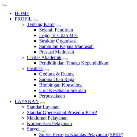
HOME
PROFIL
Tentang Kami
Sejarah Pendirian
Logo, Visi dan Misi
Struktur Organisasi
Sambutan Kepala Madrasah
Prestasi Madrasah
Civitas Akademik
Pendidik dan Tenaga Kependidikan
Fasilitas
Gedung & Ruang
Sarana Olah Raga
Bimbingan Konseling
Unit Kesehatan Sekolah
Perpustakaan
LAYANAN
Standar Layanan
Standar Operasional Prosedur PTSP
Maklumat Pelayanan
Kompensasi Pelayanan
Survei
Survei Persepsi Kualitas Pelayanan (SPKP)