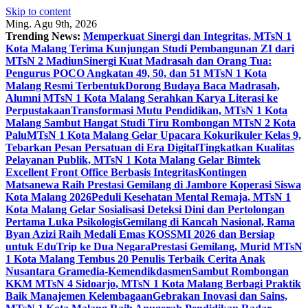
Skip to content
Ming. Agu 9th, 2026
Trending News:
Memperkuat Sinergi dan Integritas, MTsN 1
Kota Malang Terima Kunjungan Studi Pembangunan ZI dari
MTsN 2 Madiun
Sinergi Kuat Madrasah dan Orang Tua:
Pengurus POCO Angkatan 49, 50, dan 51 MTsN 1 Kota
Malang Resmi Terbentuk
Dorong Budaya Baca Madrasah,
Alumni MTsN 1 Kota Malang Serahkan Karya Literasi ke
Perpustakaan
Transformasi Mutu Pendidikan, MTsN 1 Kota
Malang Sambut Hangat Studi Tiru Rombongan MTsN 2 Kota
Palu
MTsN 1 Kota Malang Gelar Upacara Kokurikuler Kelas 9,
Tebarkan Pesan Persatuan di Era Digital
Tingkatkan Kualitas
Pelayanan Publik, MTsN 1 Kota Malang Gelar Bimtek
Excellent Front Office Berbasis Integritas
Kontingen
Matsanewa Raih Prestasi Gemilang di Jambore Koperasi Siswa
Kota Malang 2026
Peduli Kesehatan Mental Remaja, MTsN 1
Kota Malang Gelar Sosialisasi Deteksi Dini dan Pertolongan
Pertama Luka Psikologis
Gemilang di Kancah Nasional, Rama
Byan Azizi Raih Medali Emas KOSSMI 2026 dan Bersiap
untuk EduTrip ke Dua Negara
Prestasi Gemilang, Murid MTsN
1 Kota Malang Tembus 20 Penulis Terbaik Cerita Anak
Nusantara Gramedia-Kemendikdasmen
Sambut Rombongan
KKM MTsN 4 Sidoarjo, MTsN 1 Kota Malang Berbagi Praktik
Baik Manajemen Kelembagaan
Gebrakan Inovasi dan Sains,