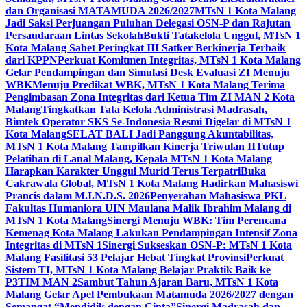
dan Organisasi MATAMUDA 2026/2027
MTsN 1 Kota Malang
Jadi Saksi Perjuangan Puluhan Delegasi OSN-P dan Rajutan
Persaudaraan Lintas Sekolah
Bukti Tatakelola Unggul, MTsN 1
Kota Malang Sabet Peringkat III Satker Berkinerja Terbaik
dari KPPN
Perkuat Komitmen Integritas, MTsN 1 Kota Malang
Gelar Pendampingan dan Simulasi Desk Evaluasi ZI Menuju
WBK
Menuju Predikat WBK, MTsN 1 Kota Malang Terima
Pengimbasan Zona Integritas dari Ketua Tim ZI MAN 2 Kota
Malang
Tingkatkan Tata Kelola Administrasi Madrasah,
Bimtek Operator SKS Se-Indonesia Resmi Digelar di MTsN 1
Kota Malang
SELAT BALI Jadi Panggung Akuntabilitas,
MTsN 1 Kota Malang Tampilkan Kinerja Triwulan II
Tutup
Pelatihan di Lanal Malang, Kepala MTsN 1 Kota Malang
Harapkan Karakter Unggul Murid Terus Terpatri
Buka
Cakrawala Global, MTsN 1 Kota Malang Hadirkan Mahasiswi
Prancis dalam M.I.N.D.S. 2026
Penyerahan Mahasiswa PKL
Fakultas Humaniora UIN Maulana Malik Ibrahim Malang di
MTsN 1 Kota Malang
Sinergi Menuju WBK: Tim Perencana
Kemenag Kota Malang Lakukan Pendampingan Intensif Zona
Integritas di MTsN 1
Sinergi Sukseskan OSN-P: MTsN 1 Kota
Malang Fasilitasi 53 Pelajar Hebat Tingkat Provinsi
Perkuat
Sistem TI, MTsN 1 Kota Malang Belajar Praktik Baik ke
P3TIM MAN 2
Sambut Tahun Ajaran Baru, MTsN 1 Kota
Malang Gelar Apel Pembukaan Matamuda 2026/2027 dengan
Semangat “Mendidik dengan Cinta”
Sinergi Madrasah dan