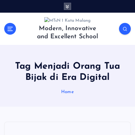
S
k
i
p
Modern, Innovative
t
and Excellent School
o
c
o
n
Tag Menjadi Orang Tua
t
e
Bijak di Era Digital
n
t
Home