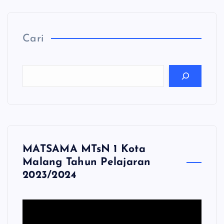
Cari
MATSAMA MTsN 1 Kota
Malang Tahun Pelajaran
2023/2024
P
e