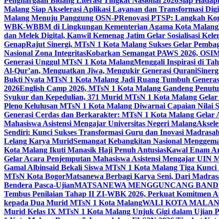
Penghargaan Bidang Literasi Tingkat Nasional 2026
Siap Hadapi
Malang Siap Akselerasi Aplikasi Layanan dan Transformasi Digi
Malang Menuju Panggung OSN-P
Renovasi PTSP: Langkah Kon
WBK-WBBM di Lingkungan Kementerian Agama Kota Malang
dan Melek Digital, Kanwil Kemenag Jatim Gelar Sosialisasi Ke
Genap
Rajut Sinergi, MTsN 1 Kota Malang Sukses Gelar Pembag
Nasional Zona Integritas
Kobarkan Semangat PAWS 2026, OSIM M
Generasi Unggul MTsN 1 Kota Malang
Menggali Inspirasi di T
Al-Qur’an, Menguatkan Jiwa, Mengukir Generasi Qurani
Siner
Bukti Nyata MTsN 1 Kota Malang Jadi Ruang Tumbuh Generas
2026
English Camp 2026, MTsN 1 Kota Malang Gandeng Penutur
Syukur dan Kepedulian, 371 Murid MTsN 1 Kota Malang Gelar 
Pleno Kelulusan MTsN 1 Kota Malang Diwarnai Capaian Nilai
Generasi Cerdas dan Berkarakter: MTsN 1 Kota Malang Gelar 
Mahasiswa Asistensi Mengajar Universitas Negeri Malang
Aksele
Sendiri: Kunci Sukses Transformasi Guru dan Inovasi Madrasa
Lelang Karya Murid
Semangat Kebangkitan Nasional Menggema
Kota Malang Ikuti Manasik Haji Penuh Antusias
Kawal Enam Are
Gelar Acara Penjemputan Mahasiswa Asistensi Mengajar UIN
Gamal Albinsaid Bekali Siswa MTsN 1 Kota Malang Tiga Kunci
MTsN Kota Bogor
Matsanewa Berbagi Karya Seni, Dari Madra
Bendera Pasca-Ujian
MATSANEWA MENGGUNCANG BANDUNG
Tembus Penilaian Tahap II ZI-WBK 2026, Perkuat Komitmen A
kepada Dua Murid MTsN 1 Kota Malang
WALI KOTA MALANG
Murid Kelas IX MTsN 1 Kota Malang Unjuk Gigi dalam Ujian Pr