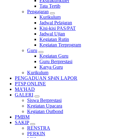
Ekstrakurikuler
Tata Tertib
Pengajaran
Kurikulum
Jadwal Pelajaran
Kisi-kisi PAS/PAT
Jadwal Ujian
Kegiatan Rutin
Kegiatan Terprogram
Guru
Kegiatan Guru
Guru Berprestasi
Karya Guru
Kurikulum
PENGADUAN SP4N LAPOR
PTSP ONLINE
MA’HAD
GALERI
Siswa Berprestasi
Kegiatan Upacara
Kegiatan Outbond
PMBM
SAKIP
RENSTRA
PERKIN