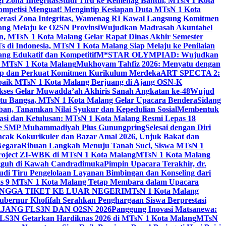
 Zona Integritas
Studi Tiru ke Kemenag Bantul, MTsN 1 Kota
mpetisi Menguat! Mengintip Kesiapan Duta MTsN 1 Kota
lerasi Zona Integritas, Wamenag RI Kawal Langsung Komitmen
lang Melaju ke O2SN Provinsi
Wujudkan Madrasah Akuntabel
, MTsN 1 Kota Malang Gelar Rapat Dinas Akhir Semester
s di Indonesia, MTsN 1 Kota Malang Siap Melaju ke Penilaian
g Edukatif dan Kompetitif
M*STAR OLYMPIAD: Wujudkan
di MTsN 1 Kota Malang
Mukhoyam Tahfiz 2026: Menyatu dengan
nap dan Perkuat Komitmen Kurikulum Merdeka
ART SPECTA 2:
erbaik MTsN 1 Kota Malang Berjuang di Ajang OSN-K
kses Gelar Muwadda’ah Akhiris Sanah Angkatan ke-48
Wujud
tu Bangsa, MTsN 1 Kota Malang Gelar Upacara Bendera
Sidang
n, Tanamkan Nilai Syukur dan Kepedulian Sosial
Membentuk
si dan Ketulusan: MTsN 1 Kota Malang Resmi Lepas 18
u ke SMP Muhammadiyah Plus Gunungpring
Selesai dengan Diri
cak Kokurikuler dan Bazar Amal 2026, Unjuk Bakat dan
Negara
Ribuan Langkah Menuju Tanah Suci, Siswa MTsN 1
Project ZI-WBK di MTsN 1 Kota Malang
MTsN 1 Kota Malang
ngguh di Kawah Candradimuka
Pimpin Upacara Terakhir, dr.
udi Tiru Pengelolaan Layanan Bimbingan dan Konseling dari
as 9 MTsN 1 Kota Malang Tetap Membara dalam Upacara
NGGA TIKET KE LUAR NEGERI
MTsN 1 Kota Malang
ubernur Khofifah Serahkan Penghargaan Siswa Berprestasi
JANG FLS3N DAN O2SN 2026
Panggung Inovasi Matsanewa:
FLS3N Getarkan Hardiknas 2026 di MTsN 1 Kota Malang
MTsN