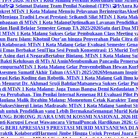
 TPN 2026, MTsN 1 Kota Malang Perkuat Koordinasi dan Strategi
tal
✨🤝 Selamat Datang Team Penilai Nasional (TPN) 🤝✨
Aura Ko
kret MTsN 1 Kota Malang Menuju Pelayanan Berintegritas
Akse
Menjaga Tradisi Lewat Prestasi: Srikandi Silat MTsN 1 Kota Ma
lembagaan di MTsN 1 Kota Malang
Optimalkan Layanan Pendidikan
ian Hasil Belajar Semester Genap TA 2025/2026
Satu dari Dua MT
TsN 1 Kota Malang Sukses Gelar Pembukaan Class Meeting yan
ahun Baru Islam: Khotmil Qur’an hingga Penyerahan Piala Citra 
gi Kolaborasi: MTsN 1 Kota Malang Gelar Evaluasi Semester Ge
i Emas Berbakat Seni
Tiga Sesi Penuh Konsentrasi: 15 Murid T
 Asing dari 4 Negara
Bertabur Bintang, MTsN 1 Kota Malang Su
Bakti Kelulusan di MTs Al Amin
Membumikan Pancasila Pemersa
 Sempurna
MTsN 1 Kota Malang Gelar Penyembelihan Hewan Kurba
Asesmen Sumatif Akhir Tahun (ASAT) 2025/2026
Menanam Inspira
rasi Kelas Koding dan Robotik, MTsN 1 Kota Malang Gali Ilm
h Menurut Dr. Akhmad Sruji Bahtiar
Matsanewa Sukses Gelar Pun
 di MTsN 1 Kota Malang: Jaga Tunas Bangsa Demi Kedaulatan 
a Perubahan, Tim Penilai Internal Kemenag RI Evaluasi Pilot 
 Maulana Malik Ibrahim Malang: Momentum Cetak Karakter Ta
 Sukses
Sinergi Lintas Madrasah: MTsN 1 Kota Malang Sambut St
sah untuk Pendidikan yang Lebih Bermakna
Semangat Murid Kel
: BORONG JUARA UMUM KOSSMI NASIONAL 2026 HI
nti-Korupsi Lewat Wawancara Virtual
Puncak Hardiknas 2026: G
 BERI APRESIASI 9 PRESTASI MURID MATSANEWA DI A
aktik Kolaboratif
Harmoni Jimbe Hingga Unjuk Prestasi Juara 