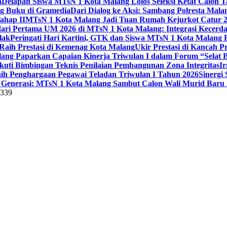
a
Delapan Siswa MTsN 1 Kota Malang Lolos Seleksi Ketat Calon T
ng Buku di Gramedia
Dari Dialog ke Aksi: Sambang Polresta Mal
ahap II
MTsN 1 Kota Malang Jadi Tuan Rumah Kejurkot Catur 20
ari Pertama UM 2026 di MTsN 1 Kota Malang: Integrasi Kecerdas
lak
Peringati Hari Kartini, GTK dan Siswa MTsN 1 Kota Malang 
Raih Prestasi di Kemenag Kota Malang
Ukir Prestasi di Kancah 
lang Paparkan Capaian Kinerja Triwulan I dalam Forum “Selat B
uti Bimbingan Teknis Penilaian Pembangunan Zona Integritas
Ir
aih Penghargaan Pegawai Teladan Triwulan I Tahun 2026
Sinergi
Generasi: MTsN 1 Kota Malang Sambut Calon Wali Murid Baru J
5339