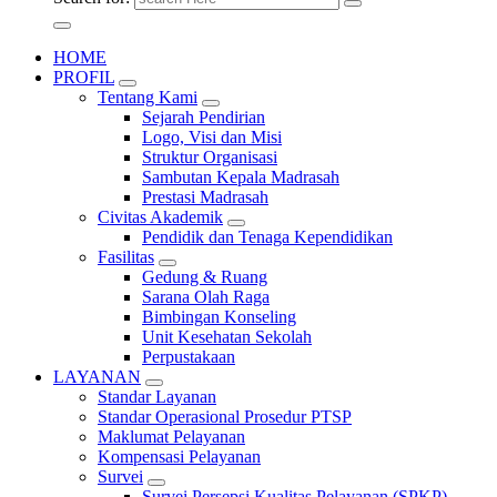
HOME
PROFIL
Tentang Kami
Sejarah Pendirian
Logo, Visi dan Misi
Struktur Organisasi
Sambutan Kepala Madrasah
Prestasi Madrasah
Civitas Akademik
Pendidik dan Tenaga Kependidikan
Fasilitas
Gedung & Ruang
Sarana Olah Raga
Bimbingan Konseling
Unit Kesehatan Sekolah
Perpustakaan
LAYANAN
Standar Layanan
Standar Operasional Prosedur PTSP
Maklumat Pelayanan
Kompensasi Pelayanan
Survei
Survei Persepsi Kualitas Pelayanan (SPKP)