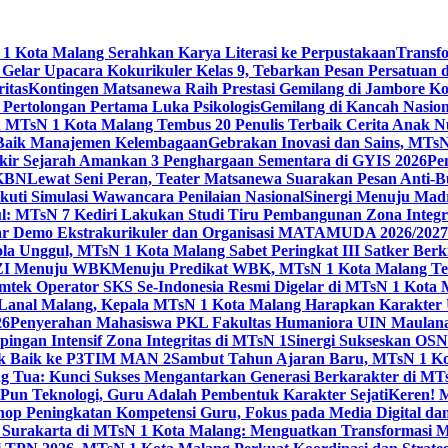
 Kota Malang Serahkan Karya Literasi ke Perpustakaan
Transf
elar Upacara Kokurikuler Kelas 9, Tebarkan Pesan Persatuan di
ritas
Kontingen Matsanewa Raih Prestasi Gemilang di Jambore Ko
n Pertolongan Pertama Luka Psikologis
Gemilang di Kancah Nasio
id MTsN 1 Kota Malang Tembus 20 Penulis Terbaik Cerita Anak
 Baik Manajemen Kelembagaan
Gebrakan Inovasi dan Sains, MTs
kir Sejarah Amankan 3 Penghargaan Sementara di GYIS 2026
Pe
KKBN
Lewat Seni Peran, Teater Matsanewa Suarakan Pesan Anti-
kuti Simulasi Wawancara Penilaian Nasional
Sinergi Menuju Mad
: MTsN 7 Kediri Lakukan Studi Tiru Pembangunan Zona Integrit
ar Demo Ekstrakurikuler dan Organisasi MATAMUDA 2026/2027
ola Unggul, MTsN 1 Kota Malang Sabet Peringkat III Satker Ber
i ZI Menuju WBK
Menuju Predikat WBK, MTsN 1 Kota Malang Ter
imtek Operator SKS Se-Indonesia Resmi Digelar di MTsN 1 Kota
i Lanal Malang, Kepala MTsN 1 Kota Malang Harapkan Karakter 
26
Penyerahan Mahasiswa PKL Fakultas Humaniora UIN Maulana
gan Intensif Zona Integritas di MTsN 1
Sinergi Sukseskan OSN-
tik Baik ke P3TIM MAN 2
Sambut Tahun Ajaran Baru, MTsN 1 Ko
g Tua: Kunci Sukses Mengantarkan Generasi Berkarakter di MT
Pun Teknologi, Guru Adalah Pembentuk Karakter Sejati
Keren! 
op Peningkatan Kompetensi Guru, Fokus pada Media Digital d
 Surakarta di MTsN 1 Kota Malang: Menguatkan Transformasi M