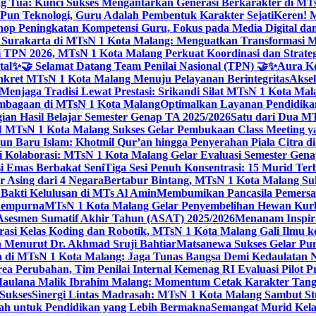
g Tua: Kunci Sukses Mengantarkan Generasi Berkarakter di MT
Pun Teknologi, Guru Adalah Pembentuk Karakter Sejati
Keren! 
op Peningkatan Kompetensi Guru, Fokus pada Media Digital d
 Surakarta di MTsN 1 Kota Malang: Menguatkan Transformasi M
 TPN 2026, MTsN 1 Kota Malang Perkuat Koordinasi dan Strategi
tal
✨🤝 Selamat Datang Team Penilai Nasional (TPN) 🤝✨
Aura Ko
kret MTsN 1 Kota Malang Menuju Pelayanan Berintegritas
Akse
Menjaga Tradisi Lewat Prestasi: Srikandi Silat MTsN 1 Kota Ma
lembagaan di MTsN 1 Kota Malang
Optimalkan Layanan Pendidikan
ian Hasil Belajar Semester Genap TA 2025/2026
Satu dari Dua MT
TsN 1 Kota Malang Sukses Gelar Pembukaan Class Meeting yan
ahun Baru Islam: Khotmil Qur’an hingga Penyerahan Piala Citra 
gi Kolaborasi: MTsN 1 Kota Malang Gelar Evaluasi Semester Ge
i Emas Berbakat Seni
Tiga Sesi Penuh Konsentrasi: 15 Murid T
 Asing dari 4 Negara
Bertabur Bintang, MTsN 1 Kota Malang Su
Bakti Kelulusan di MTs Al Amin
Membumikan Pancasila Pemersa
 Sempurna
MTsN 1 Kota Malang Gelar Penyembelihan Hewan Kurba
Asesmen Sumatif Akhir Tahun (ASAT) 2025/2026
Menanam Inspira
rasi Kelas Koding dan Robotik, MTsN 1 Kota Malang Gali Ilm
h Menurut Dr. Akhmad Sruji Bahtiar
Matsanewa Sukses Gelar Pun
 di MTsN 1 Kota Malang: Jaga Tunas Bangsa Demi Kedaulatan 
a Perubahan, Tim Penilai Internal Kemenag RI Evaluasi Pilot 
 Maulana Malik Ibrahim Malang: Momentum Cetak Karakter Ta
 Sukses
Sinergi Lintas Madrasah: MTsN 1 Kota Malang Sambut St
sah untuk Pendidikan yang Lebih Bermakna
Semangat Murid Kel