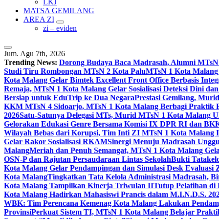
LKJ
MATSA GEMILANG
AREA ZI
zi – eviden
Jum. Agu 7th, 2026
Trending News:
Dorong Budaya Baca Madrasah, Alumni MTsN 1
Studi Tiru Rombongan MTsN 2 Kota Palu
MTsN 1 Kota Malang G
Kota Malang Gelar Bimtek Excellent Front Office Berbasis Integ
Remaja, MTsN 1 Kota Malang Gelar Sosialisasi Deteksi Dini da
Bersiap untuk EduTrip ke Dua Negara
Prestasi Gemilang, Mur
KKM MTsN 4 Sidoarjo, MTsN 1 Kota Malang Berbagi Praktik
2026
Satu-Satunya Delegasi MTs, Murid MTsN 1 Kota Malang U
Gelorakan Edukasi Genre Bersama Komisi IX DPR RI dan B
Wilayah Bebas dari Korupsi, Tim Inti ZI MTsN 1 Kota Malang I
Gelar Rakor Sosialisasi RKAM
Sinergi Menuju Madrasah Unggul
Malang
Meriah dan Penuh Semangat, MTsN 1 Kota Malang Gel
OSN-P dan Rajutan Persaudaraan Lintas Sekolah
Bukti Tatakel
Kota Malang Gelar Pendampingan dan Simulasi Desk Evaluas
Kota Malang
Tingkatkan Tata Kelola Administrasi Madrasah, B
Kota Malang Tampilkan Kinerja Triwulan II
Tutup Pelatihan d
Kota Malang Hadirkan Mahasiswi Prancis dalam M.I.N.D.S. 20
WBK: Tim Perencana Kemenag Kota Malang Lakukan Pendampin
Provinsi
Perkuat Sistem TI, MTsN 1 Kota Malang Belajar Prak