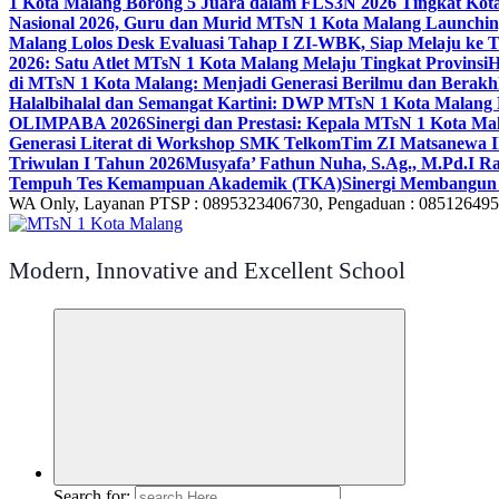
1 Kota Malang Borong 5 Juara dalam FLS3N 2026 Tingkat Kot
Nasional 2026, Guru dan Murid MTsN 1 Kota Malang Launchi
Malang Lolos Desk Evaluasi Tahap I ZI-WBK, Siap Melaju ke T
2026: Satu Atlet MTsN 1 Kota Malang Melaju Tingkat Provinsi
H
di MTsN 1 Kota Malang: Menjadi Generasi Berilmu dan Berakh
Halalbihalal dan Semangat Kartini: DWP MTsN 1 Kota Malang 
OLIMPABA 2026
Sinergi dan Prestasi: Kepala MTsN 1 Kota Ma
Generasi Literat di Workshop SMK Telkom
Tim ZI Matsanewa Ik
Triwulan I Tahun 2026
Musyafa’ Fathun Nuha, S.Ag., M.Pd.I R
Tempuh Tes Kemampuan Akademik (TKA)
Sinergi Membangun 
WA Only, Layanan PTSP : 0895323406730, Pengaduan : 08512649
Modern, Innovative and Excellent School
Search for: