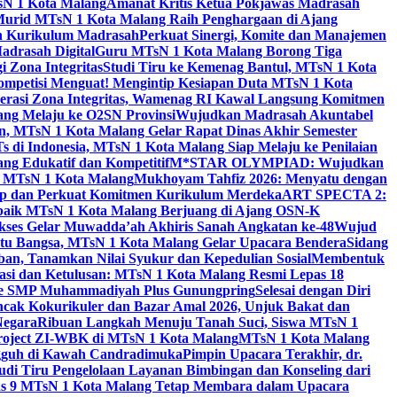
sN 1 Kota Malang
Amanat Kritis Ketua Pokjawas Madrasah
Murid MTsN 1 Kota Malang Raih Penghargaan di Ajang
an Kurikulum Madrasah
Perkuat Sinergi, Komite dan Manajemen
adrasah Digital
Guru MTsN 1 Kota Malang Borong Tiga
 Zona Integritas
Studi Tiru ke Kemenag Bantul, MTsN 1 Kota
mpetisi Menguat! Mengintip Kesiapan Duta MTsN 1 Kota
lerasi Zona Integritas, Wamenag RI Kawal Langsung Komitmen
lang Melaju ke O2SN Provinsi
Wujudkan Madrasah Akuntabel
, MTsN 1 Kota Malang Gelar Rapat Dinas Akhir Semester
s di Indonesia, MTsN 1 Kota Malang Siap Melaju ke Penilaian
g Edukatif dan Kompetitif
M*STAR OLYMPIAD: Wujudkan
di MTsN 1 Kota Malang
Mukhoyam Tahfiz 2026: Menyatu dengan
nap dan Perkuat Komitmen Kurikulum Merdeka
ART SPECTA 2:
erbaik MTsN 1 Kota Malang Berjuang di Ajang OSN-K
kses Gelar Muwadda’ah Akhiris Sanah Angkatan ke-48
Wujud
tu Bangsa, MTsN 1 Kota Malang Gelar Upacara Bendera
Sidang
n, Tanamkan Nilai Syukur dan Kepedulian Sosial
Membentuk
si dan Ketulusan: MTsN 1 Kota Malang Resmi Lepas 18
u ke SMP Muhammadiyah Plus Gunungpring
Selesai dengan Diri
cak Kokurikuler dan Bazar Amal 2026, Unjuk Bakat dan
Negara
Ribuan Langkah Menuju Tanah Suci, Siswa MTsN 1
Project ZI-WBK di MTsN 1 Kota Malang
MTsN 1 Kota Malang
ngguh di Kawah Candradimuka
Pimpin Upacara Terakhir, dr.
udi Tiru Pengelolaan Layanan Bimbingan dan Konseling dari
as 9 MTsN 1 Kota Malang Tetap Membara dalam Upacara