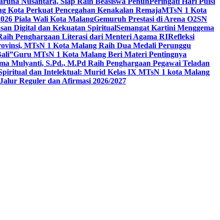
aruna Nusantara, Siap Raih Beasiswa Penuh
Peringati Hari Puisi
ang Kota Perkuat Pencegahan Kenakalan Remaja
MTsN 1 Kota
26 Piala Wali Kota Malang
Gemuruh Prestasi di Arena O2SN
an Digital dan Kekuatan Spiritual
Semangat Kartini Menggema
Raih Penghargaan Literasi dari Menteri Agama RI
Refleksi
Provinsi, MTsN 1 Kota Malang Raih Dua Medali Perunggu
ali”
Guru MTsN 1 Kota Malang Beri Materi Pentingnya
ma Mulyanti, S.Pd., M.Pd Raih Penghargaan Pegawai Teladan
 Spiritual dan Intelektual: Murid Kelas IX MTsN 1 kota Malang
alur Reguler dan Afirmasi 2026/2027