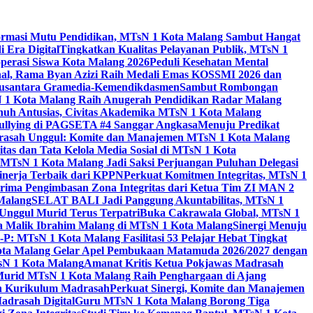
ormasi Mutu Pendidikan, MTsN 1 Kota Malang Sambut Hangat
 Era Digital
Tingkatkan Kualitas Pelayanan Publik, MTsN 1
perasi Siswa Kota Malang 2026
Peduli Kesehatan Mental
nal, Rama Byan Azizi Raih Medali Emas KOSSMI 2026 dan
 Nusantara Gramedia-Kemendikdasmen
Sambut Rombongan
N 1 Kota Malang Raih Anugerah Pendidikan Radar Malang
nuh Antusias, Civitas Akademika MTsN 1 Kota Malang
Bullying di PAGSETA #4 Sanggar Angkasa
Menuju Predikat
rasah Unggul: Komite dan Manajemen MTsN 1 Kota Malang
as dan Tata Kelola Media Sosial di MTsN 1 Kota
MTsN 1 Kota Malang Jadi Saksi Perjuangan Puluhan Delegasi
kinerja Terbaik dari KPPN
Perkuat Komitmen Integritas, MTsN 1
ima Pengimbasan Zona Integritas dari Ketua Tim ZI MAN 2
 Malang
SELAT BALI Jadi Panggung Akuntabilitas, MTsN 1
Unggul Murid Terus Terpatri
Buka Cakrawala Global, MTsN 1
 Malik Ibrahim Malang di MTsN 1 Kota Malang
Sinergi Menuju
P: MTsN 1 Kota Malang Fasilitasi 53 Pelajar Hebat Tingkat
ta Malang Gelar Apel Pembukaan Matamuda 2026/2027 dengan
sN 1 Kota Malang
Amanat Kritis Ketua Pokjawas Madrasah
Murid MTsN 1 Kota Malang Raih Penghargaan di Ajang
an Kurikulum Madrasah
Perkuat Sinergi, Komite dan Manajemen
adrasah Digital
Guru MTsN 1 Kota Malang Borong Tiga