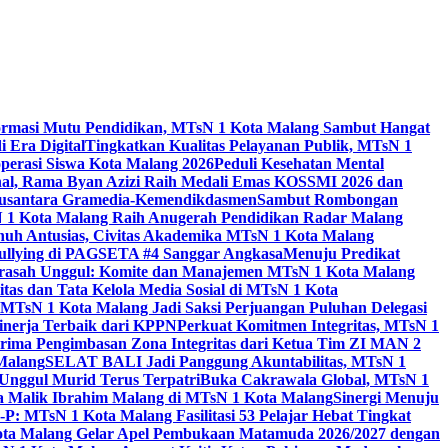
ormasi Mutu Pendidikan, MTsN 1 Kota Malang Sambut Hangat
 Era Digital
Tingkatkan Kualitas Pelayanan Publik, MTsN 1
perasi Siswa Kota Malang 2026
Peduli Kesehatan Mental
nal, Rama Byan Azizi Raih Medali Emas KOSSMI 2026 dan
 Nusantara Gramedia-Kemendikdasmen
Sambut Rombongan
N 1 Kota Malang Raih Anugerah Pendidikan Radar Malang
nuh Antusias, Civitas Akademika MTsN 1 Kota Malang
Bullying di PAGSETA #4 Sanggar Angkasa
Menuju Predikat
rasah Unggul: Komite dan Manajemen MTsN 1 Kota Malang
as dan Tata Kelola Media Sosial di MTsN 1 Kota
MTsN 1 Kota Malang Jadi Saksi Perjuangan Puluhan Delegasi
kinerja Terbaik dari KPPN
Perkuat Komitmen Integritas, MTsN 1
ima Pengimbasan Zona Integritas dari Ketua Tim ZI MAN 2
 Malang
SELAT BALI Jadi Panggung Akuntabilitas, MTsN 1
Unggul Murid Terus Terpatri
Buka Cakrawala Global, MTsN 1
 Malik Ibrahim Malang di MTsN 1 Kota Malang
Sinergi Menuju
P: MTsN 1 Kota Malang Fasilitasi 53 Pelajar Hebat Tingkat
ta Malang Gelar Apel Pembukaan Matamuda 2026/2027 dengan