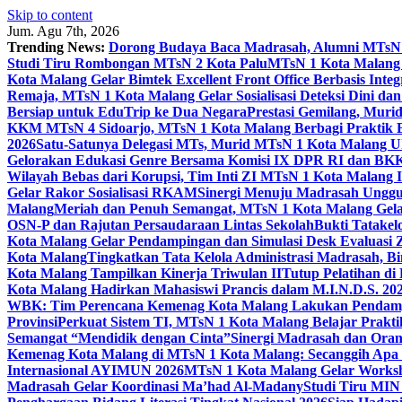
Skip to content
Jum. Agu 7th, 2026
Trending News:
Dorong Budaya Baca Madrasah, Alumni MTsN 1
Studi Tiru Rombongan MTsN 2 Kota Palu
MTsN 1 Kota Malang G
Kota Malang Gelar Bimtek Excellent Front Office Berbasis Integ
Remaja, MTsN 1 Kota Malang Gelar Sosialisasi Deteksi Dini da
Bersiap untuk EduTrip ke Dua Negara
Prestasi Gemilang, Mur
KKM MTsN 4 Sidoarjo, MTsN 1 Kota Malang Berbagi Praktik
2026
Satu-Satunya Delegasi MTs, Murid MTsN 1 Kota Malang U
Gelorakan Edukasi Genre Bersama Komisi IX DPR RI dan B
Wilayah Bebas dari Korupsi, Tim Inti ZI MTsN 1 Kota Malang I
Gelar Rakor Sosialisasi RKAM
Sinergi Menuju Madrasah Unggul
Malang
Meriah dan Penuh Semangat, MTsN 1 Kota Malang Gel
OSN-P dan Rajutan Persaudaraan Lintas Sekolah
Bukti Tatakel
Kota Malang Gelar Pendampingan dan Simulasi Desk Evaluas
Kota Malang
Tingkatkan Tata Kelola Administrasi Madrasah, B
Kota Malang Tampilkan Kinerja Triwulan II
Tutup Pelatihan d
Kota Malang Hadirkan Mahasiswi Prancis dalam M.I.N.D.S. 20
WBK: Tim Perencana Kemenag Kota Malang Lakukan Pendampin
Provinsi
Perkuat Sistem TI, MTsN 1 Kota Malang Belajar Prak
Semangat “Mendidik dengan Cinta”
Sinergi Madrasah dan Oran
Kemenag Kota Malang di MTsN 1 Kota Malang: Secanggih Apa 
Internasional AYIMUN 2026
MTsN 1 Kota Malang Gelar Worksh
Madrasah Gelar Koordinasi Ma’had Al-Madany
Studi Tiru MIN