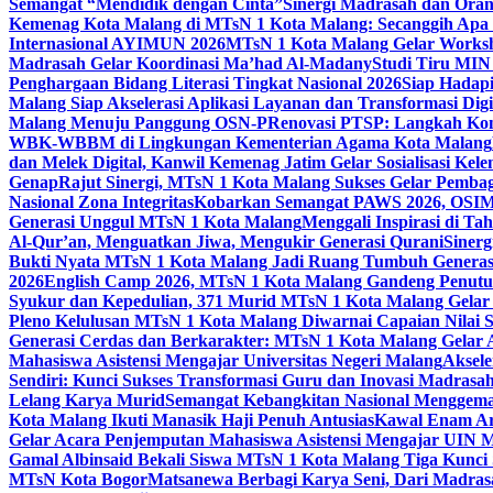
Semangat “Mendidik dengan Cinta”
Sinergi Madrasah dan Oran
Kemenag Kota Malang di MTsN 1 Kota Malang: Secanggih Apa 
Internasional AYIMUN 2026
MTsN 1 Kota Malang Gelar Worksh
Madrasah Gelar Koordinasi Ma’had Al-Madany
Studi Tiru MIN
Penghargaan Bidang Literasi Tingkat Nasional 2026
Siap Hadapi
Malang Siap Akselerasi Aplikasi Layanan dan Transformasi Digi
Malang Menuju Panggung OSN-P
Renovasi PTSP: Langkah Kon
WBK-WBBM di Lingkungan Kementerian Agama Kota Malang
dan Melek Digital, Kanwil Kemenag Jatim Gelar Sosialisasi Ke
Genap
Rajut Sinergi, MTsN 1 Kota Malang Sukses Gelar Pembag
Nasional Zona Integritas
Kobarkan Semangat PAWS 2026, OSIM M
Generasi Unggul MTsN 1 Kota Malang
Menggali Inspirasi di T
Al-Qur’an, Menguatkan Jiwa, Mengukir Generasi Qurani
Siner
Bukti Nyata MTsN 1 Kota Malang Jadi Ruang Tumbuh Generas
2026
English Camp 2026, MTsN 1 Kota Malang Gandeng Penutur
Syukur dan Kepedulian, 371 Murid MTsN 1 Kota Malang Gelar 
Pleno Kelulusan MTsN 1 Kota Malang Diwarnai Capaian Nilai
Generasi Cerdas dan Berkarakter: MTsN 1 Kota Malang Gelar 
Mahasiswa Asistensi Mengajar Universitas Negeri Malang
Aksele
Sendiri: Kunci Sukses Transformasi Guru dan Inovasi Madrasa
Lelang Karya Murid
Semangat Kebangkitan Nasional Menggema
Kota Malang Ikuti Manasik Haji Penuh Antusias
Kawal Enam Are
Gelar Acara Penjemputan Mahasiswa Asistensi Mengajar UIN
Gamal Albinsaid Bekali Siswa MTsN 1 Kota Malang Tiga Kunci
MTsN Kota Bogor
Matsanewa Berbagi Karya Seni, Dari Madra