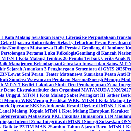
 Kota Malang Serahkan Karya Literasi ke Perpustakaan
Transf
elar Upacara Kokurikuler Kelas 9, Tebarkan Pesan Persatuan di
ritas
Kontingen Matsanewa Raih Prestasi Gemilang di Jambore Ko
n Pertolongan Pertama Luka Psikologis
Gemilang di Kancah Nasio
id MTsN 1 Kota Malang Tembus 20 Penulis Terbaik Cerita Anak
 Baik Manajemen Kelembagaan
Gebrakan Inovasi dan Sains, MTs
kir Sejarah Amankan 3 Penghargaan Sementara di GYIS 2026
Pe
KKBN
Lewat Seni Peran, Teater Matsanewa Suarakan Pesan Anti-
kuti Simulasi Wawancara Penilaian Nasional
Sinergi Menuju Mad
: MTsN 7 Kediri Lakukan Studi Tiru Pembangunan Zona Integrit
ar Demo Ekstrakurikuler dan Organisasi MATAMUDA 2026/2027
ola Unggul, MTsN 1 Kota Malang Sabet Peringkat III Satker Ber
i ZI Menuju WBK
Menuju Predikat WBK, MTsN 1 Kota Malang Ter
imtek Operator SKS Se-Indonesia Resmi Digelar di MTsN 1 Kota
i Lanal Malang, Kepala MTsN 1 Kota Malang Harapkan Karakter 
26
Penyerahan Mahasiswa PKL Fakultas Humaniora UIN Maulana
gan Intensif Zona Integritas di MTsN 1
Sinergi Sukseskan OSN-
tik Baik ke P3TIM MAN 2
Sambut Tahun Ajaran Baru, MTsN 1 Ko