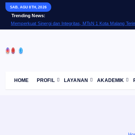
S
SAB. AGU 8TH, 2026
k
Trending News:
i
Memperkuat Sinergi dan Integritas, MTsN 1 Kota Malang Te
p
t
o
c
o
n
t
HOME
PROFIL
LAYANAN
AKADEMIK
e
n
t
Ho