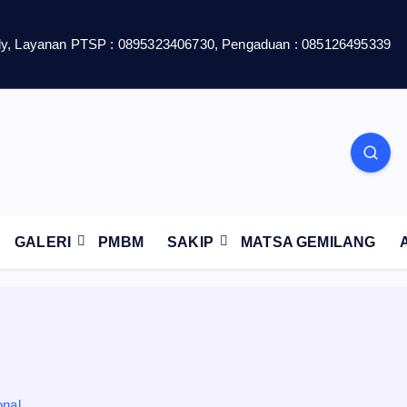
y, Layanan PTSP : 0895323406730, Pengaduan : 085126495339
GALERI
PMBM
SAKIP
MATSA GEMILANG
onal