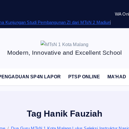
WA Onl
rima Kunjungan Studi Pembangunan ZI dari MTsN 2 Madiun
Modern, Innovative and Excellent School
PENGADUAN SP4N LAPOR
PTSP ONLINE
MA’HAD
Tag Hanik Fauziah
me
Dua Guru MTsN 1 Kota Malang Lulus Seleksi Instruktur Nasi