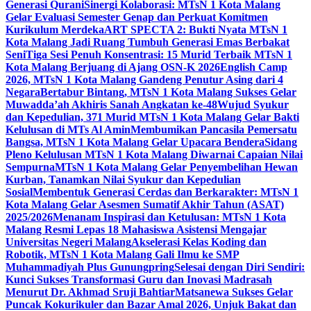
Generasi Qurani
Sinergi Kolaborasi: MTsN 1 Kota Malang
Gelar Evaluasi Semester Genap dan Perkuat Komitmen
Kurikulum Merdeka
ART SPECTA 2: Bukti Nyata MTsN 1
Kota Malang Jadi Ruang Tumbuh Generasi Emas Berbakat
Seni
Tiga Sesi Penuh Konsentrasi: 15 Murid Terbaik MTsN 1
Kota Malang Berjuang di Ajang OSN-K 2026
English Camp
2026, MTsN 1 Kota Malang Gandeng Penutur Asing dari 4
Negara
Bertabur Bintang, MTsN 1 Kota Malang Sukses Gelar
Muwadda’ah Akhiris Sanah Angkatan ke-48
Wujud Syukur
dan Kepedulian, 371 Murid MTsN 1 Kota Malang Gelar Bakti
Kelulusan di MTs Al Amin
Membumikan Pancasila Pemersatu
Bangsa, MTsN 1 Kota Malang Gelar Upacara Bendera
Sidang
Pleno Kelulusan MTsN 1 Kota Malang Diwarnai Capaian Nilai
Sempurna
MTsN 1 Kota Malang Gelar Penyembelihan Hewan
Kurban, Tanamkan Nilai Syukur dan Kepedulian
Sosial
Membentuk Generasi Cerdas dan Berkarakter: MTsN 1
Kota Malang Gelar Asesmen Sumatif Akhir Tahun (ASAT)
2025/2026
Menanam Inspirasi dan Ketulusan: MTsN 1 Kota
Malang Resmi Lepas 18 Mahasiswa Asistensi Mengajar
Universitas Negeri Malang
Akselerasi Kelas Koding dan
Robotik, MTsN 1 Kota Malang Gali Ilmu ke SMP
Muhammadiyah Plus Gunungpring
Selesai dengan Diri Sendiri:
Kunci Sukses Transformasi Guru dan Inovasi Madrasah
Menurut Dr. Akhmad Sruji Bahtiar
Matsanewa Sukses Gelar
Puncak Kokurikuler dan Bazar Amal 2026, Unjuk Bakat dan