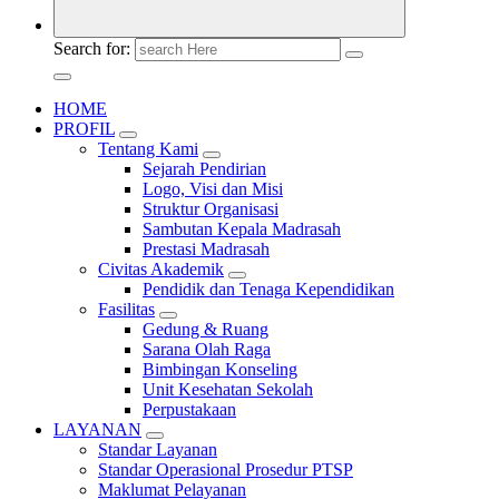
Search for:
HOME
PROFIL
Tentang Kami
Sejarah Pendirian
Logo, Visi dan Misi
Struktur Organisasi
Sambutan Kepala Madrasah
Prestasi Madrasah
Civitas Akademik
Pendidik dan Tenaga Kependidikan
Fasilitas
Gedung & Ruang
Sarana Olah Raga
Bimbingan Konseling
Unit Kesehatan Sekolah
Perpustakaan
LAYANAN
Standar Layanan
Standar Operasional Prosedur PTSP
Maklumat Pelayanan