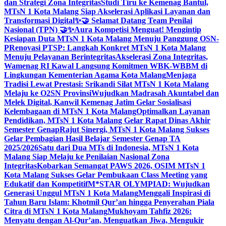
dan Strategi Zona Integritas
Studi Tiru ke Kemenag Bantul,
MTsN 1 Kota Malang Siap Akselerasi Aplikasi Layanan dan
Transformasi Digital
✨🤝 Selamat Datang Team Penilai
Nasional (TPN) 🤝✨
Aura Kompetisi Menguat! Mengintip
Kesiapan Duta MTsN 1 Kota Malang Menuju Panggung OSN-
P
Renovasi PTSP: Langkah Konkret MTsN 1 Kota Malang
Menuju Pelayanan Berintegritas
Akselerasi Zona Integritas,
Wamenag RI Kawal Langsung Komitmen WBK-WBBM di
Lingkungan Kementerian Agama Kota Malang
Menjaga
Tradisi Lewat Prestasi: Srikandi Silat MTsN 1 Kota Malang
Melaju ke O2SN Provinsi
Wujudkan Madrasah Akuntabel dan
Melek Digital, Kanwil Kemenag Jatim Gelar Sosialisasi
Kelembagaan di MTsN 1 Kota Malang
Optimalkan Layanan
Pendidikan, MTsN 1 Kota Malang Gelar Rapat Dinas Akhir
Semester Genap
Rajut Sinergi, MTsN 1 Kota Malang Sukses
Gelar Pembagian Hasil Belajar Semester Genap TA
2025/2026
Satu dari Dua MTs di Indonesia, MTsN 1 Kota
Malang Siap Melaju ke Penilaian Nasional Zona
Integritas
Kobarkan Semangat PAWS 2026, OSIM MTsN 1
Kota Malang Sukses Gelar Pembukaan Class Meeting yang
Edukatif dan Kompetitif
M*STAR OLYMPIAD: Wujudkan
Generasi Unggul MTsN 1 Kota Malang
Menggali Inspirasi di
Tahun Baru Islam: Khotmil Qur’an hingga Penyerahan Piala
Citra di MTsN 1 Kota Malang
Mukhoyam Tahfiz 2026:
Menyatu dengan Al-Qur’an, Menguatkan Jiwa, Mengukir