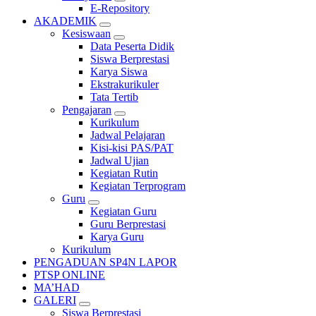
E-Repository
AKADEMIK
Kesiswaan
Data Peserta Didik
Siswa Berprestasi
Karya Siswa
Ekstrakurikuler
Tata Tertib
Pengajaran
Kurikulum
Jadwal Pelajaran
Kisi-kisi PAS/PAT
Jadwal Ujian
Kegiatan Rutin
Kegiatan Terprogram
Guru
Kegiatan Guru
Guru Berprestasi
Karya Guru
Kurikulum
PENGADUAN SP4N LAPOR
PTSP ONLINE
MA’HAD
GALERI
Siswa Berprestasi