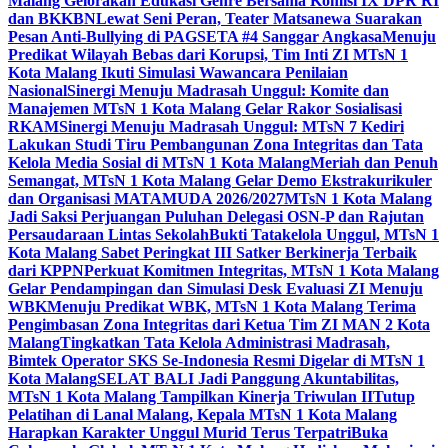
Malang Gelorakan Edukasi Genre Bersama Komisi IX DPR RI
dan BKKBN
Lewat Seni Peran, Teater Matsanewa Suarakan
Pesan Anti-Bullying di PAGSETA #4 Sanggar Angkasa
Menuju
Predikat Wilayah Bebas dari Korupsi, Tim Inti ZI MTsN 1
Kota Malang Ikuti Simulasi Wawancara Penilaian
Nasional
Sinergi Menuju Madrasah Unggul: Komite dan
Manajemen MTsN 1 Kota Malang Gelar Rakor Sosialisasi
RKAM
Sinergi Menuju Madrasah Unggul: MTsN 7 Kediri
Lakukan Studi Tiru Pembangunan Zona Integritas dan Tata
Kelola Media Sosial di MTsN 1 Kota Malang
Meriah dan Penuh
Semangat, MTsN 1 Kota Malang Gelar Demo Ekstrakurikuler
dan Organisasi MATAMUDA 2026/2027
MTsN 1 Kota Malang
Jadi Saksi Perjuangan Puluhan Delegasi OSN-P dan Rajutan
Persaudaraan Lintas Sekolah
Bukti Tatakelola Unggul, MTsN 1
Kota Malang Sabet Peringkat III Satker Berkinerja Terbaik
dari KPPN
Perkuat Komitmen Integritas, MTsN 1 Kota Malang
Gelar Pendampingan dan Simulasi Desk Evaluasi ZI Menuju
WBK
Menuju Predikat WBK, MTsN 1 Kota Malang Terima
Pengimbasan Zona Integritas dari Ketua Tim ZI MAN 2 Kota
Malang
Tingkatkan Tata Kelola Administrasi Madrasah,
Bimtek Operator SKS Se-Indonesia Resmi Digelar di MTsN 1
Kota Malang
SELAT BALI Jadi Panggung Akuntabilitas,
MTsN 1 Kota Malang Tampilkan Kinerja Triwulan II
Tutup
Pelatihan di Lanal Malang, Kepala MTsN 1 Kota Malang
Harapkan Karakter Unggul Murid Terus Terpatri
Buka