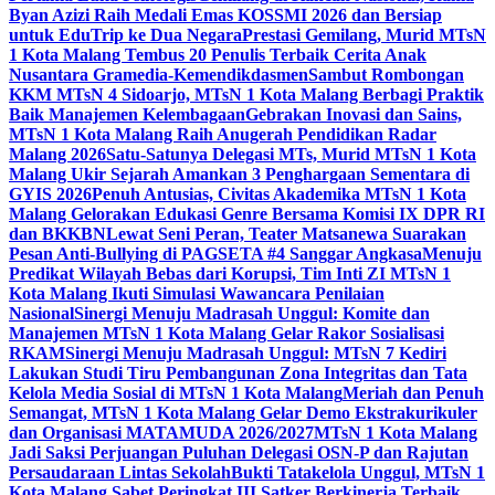
Byan Azizi Raih Medali Emas KOSSMI 2026 dan Bersiap
untuk EduTrip ke Dua Negara
Prestasi Gemilang, Murid MTsN
1 Kota Malang Tembus 20 Penulis Terbaik Cerita Anak
Nusantara Gramedia-Kemendikdasmen
Sambut Rombongan
KKM MTsN 4 Sidoarjo, MTsN 1 Kota Malang Berbagi Praktik
Baik Manajemen Kelembagaan
Gebrakan Inovasi dan Sains,
MTsN 1 Kota Malang Raih Anugerah Pendidikan Radar
Malang 2026
Satu-Satunya Delegasi MTs, Murid MTsN 1 Kota
Malang Ukir Sejarah Amankan 3 Penghargaan Sementara di
GYIS 2026
Penuh Antusias, Civitas Akademika MTsN 1 Kota
Malang Gelorakan Edukasi Genre Bersama Komisi IX DPR RI
dan BKKBN
Lewat Seni Peran, Teater Matsanewa Suarakan
Pesan Anti-Bullying di PAGSETA #4 Sanggar Angkasa
Menuju
Predikat Wilayah Bebas dari Korupsi, Tim Inti ZI MTsN 1
Kota Malang Ikuti Simulasi Wawancara Penilaian
Nasional
Sinergi Menuju Madrasah Unggul: Komite dan
Manajemen MTsN 1 Kota Malang Gelar Rakor Sosialisasi
RKAM
Sinergi Menuju Madrasah Unggul: MTsN 7 Kediri
Lakukan Studi Tiru Pembangunan Zona Integritas dan Tata
Kelola Media Sosial di MTsN 1 Kota Malang
Meriah dan Penuh
Semangat, MTsN 1 Kota Malang Gelar Demo Ekstrakurikuler
dan Organisasi MATAMUDA 2026/2027
MTsN 1 Kota Malang
Jadi Saksi Perjuangan Puluhan Delegasi OSN-P dan Rajutan
Persaudaraan Lintas Sekolah
Bukti Tatakelola Unggul, MTsN 1
Kota Malang Sabet Peringkat III Satker Berkinerja Terbaik