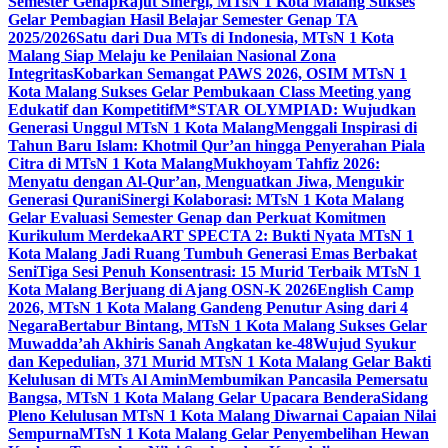
Semester Genap
Rajut Sinergi, MTsN 1 Kota Malang Sukses
Gelar Pembagian Hasil Belajar Semester Genap TA
2025/2026
Satu dari Dua MTs di Indonesia, MTsN 1 Kota
Malang Siap Melaju ke Penilaian Nasional Zona
Integritas
Kobarkan Semangat PAWS 2026, OSIM MTsN 1
Kota Malang Sukses Gelar Pembukaan Class Meeting yang
Edukatif dan Kompetitif
M*STAR OLYMPIAD: Wujudkan
Generasi Unggul MTsN 1 Kota Malang
Menggali Inspirasi di
Tahun Baru Islam: Khotmil Qur’an hingga Penyerahan Piala
Citra di MTsN 1 Kota Malang
Mukhoyam Tahfiz 2026:
Menyatu dengan Al-Qur’an, Menguatkan Jiwa, Mengukir
Generasi Qurani
Sinergi Kolaborasi: MTsN 1 Kota Malang
Gelar Evaluasi Semester Genap dan Perkuat Komitmen
Kurikulum Merdeka
ART SPECTA 2: Bukti Nyata MTsN 1
Kota Malang Jadi Ruang Tumbuh Generasi Emas Berbakat
Seni
Tiga Sesi Penuh Konsentrasi: 15 Murid Terbaik MTsN 1
Kota Malang Berjuang di Ajang OSN-K 2026
English Camp
2026, MTsN 1 Kota Malang Gandeng Penutur Asing dari 4
Negara
Bertabur Bintang, MTsN 1 Kota Malang Sukses Gelar
Muwadda’ah Akhiris Sanah Angkatan ke-48
Wujud Syukur
dan Kepedulian, 371 Murid MTsN 1 Kota Malang Gelar Bakti
Kelulusan di MTs Al Amin
Membumikan Pancasila Pemersatu
Bangsa, MTsN 1 Kota Malang Gelar Upacara Bendera
Sidang
Pleno Kelulusan MTsN 1 Kota Malang Diwarnai Capaian Nilai
Sempurna
MTsN 1 Kota Malang Gelar Penyembelihan Hewan