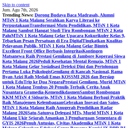
Skip to content
Jum. Agu 7th, 2026
Trending News:
Dorong Budaya Baca Madrasah, Alumni
MTsN 1 Kota Malang Serahkan Karya Literasi ke
Perpustakaan
Transformasi Mutu Pendidikan, MTsN 1 Kota
Malang Sambut Hangat Studi Tiru Rombongan MTsN 2 Kota
Palu
MTsN 1 Kota Malang Gelar Upacara Kokurikuler Kelas 9,
Tebarkan Pesan Persatuan di Era Digital
Tingkatkan Kualitas
Pelayanan Publik, MTsN 1 Kota Malang Gelar Bimtek
Excellent Front Office Berbasis Integritas
Kontingen
Matsanewa Raih Prestasi Gemilang di Jambore Koperasi Siswa
Kota Malang 2026
Peduli Kesehatan Mental Remaja, MTsN 1
Kota Malang Gelar Sosialisasi Deteksi Dini dan Pertolongan
Pertama Luka Psikologis
Gemilang di Kancah Nasional, Rama
Byan Azizi Raih Medali Emas KOSSMI 2026 dan Bersiap
untuk EduTrip ke Dua Negara
Prestasi Gemilang, Murid MTsN
1 Kota Malang Tembus 20 Penulis Terbaik Cerita Anak
Nusantara Gramedia-Kemendikdasmen
Sambut Rombongan
KKM MTsN 4 Sidoarjo, MTsN 1 Kota Malang Berbagi Praktik
Baik Manajemen Kelembagaan
Gebrakan Inovasi dan Sains,
MTsN 1 Kota Malang Raih Anugerah Pendidikan Radar
Malang 2026
Satu-Satunya Delegasi MTs, Murid MTsN 1 Kota
Malang Ukir Sejarah Amankan 3 Penghargaan Sementara di
GYIS 2026
Penuh Antusias, Civitas Akademika MTsN 1 Kota