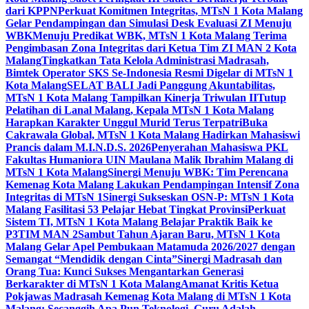
dari KPPN
Perkuat Komitmen Integritas, MTsN 1 Kota Malang
Gelar Pendampingan dan Simulasi Desk Evaluasi ZI Menuju
WBK
Menuju Predikat WBK, MTsN 1 Kota Malang Terima
Pengimbasan Zona Integritas dari Ketua Tim ZI MAN 2 Kota
Malang
Tingkatkan Tata Kelola Administrasi Madrasah,
Bimtek Operator SKS Se-Indonesia Resmi Digelar di MTsN 1
Kota Malang
SELAT BALI Jadi Panggung Akuntabilitas,
MTsN 1 Kota Malang Tampilkan Kinerja Triwulan II
Tutup
Pelatihan di Lanal Malang, Kepala MTsN 1 Kota Malang
Harapkan Karakter Unggul Murid Terus Terpatri
Buka
Cakrawala Global, MTsN 1 Kota Malang Hadirkan Mahasiswi
Prancis dalam M.I.N.D.S. 2026
Penyerahan Mahasiswa PKL
Fakultas Humaniora UIN Maulana Malik Ibrahim Malang di
MTsN 1 Kota Malang
Sinergi Menuju WBK: Tim Perencana
Kemenag Kota Malang Lakukan Pendampingan Intensif Zona
Integritas di MTsN 1
Sinergi Sukseskan OSN-P: MTsN 1 Kota
Malang Fasilitasi 53 Pelajar Hebat Tingkat Provinsi
Perkuat
Sistem TI, MTsN 1 Kota Malang Belajar Praktik Baik ke
P3TIM MAN 2
Sambut Tahun Ajaran Baru, MTsN 1 Kota
Malang Gelar Apel Pembukaan Matamuda 2026/2027 dengan
Semangat “Mendidik dengan Cinta”
Sinergi Madrasah dan
Orang Tua: Kunci Sukses Mengantarkan Generasi
Berkarakter di MTsN 1 Kota Malang
Amanat Kritis Ketua
Pokjawas Madrasah Kemenag Kota Malang di MTsN 1 Kota
Malang: Secanggih Apa Pun Teknologi, Guru Adalah