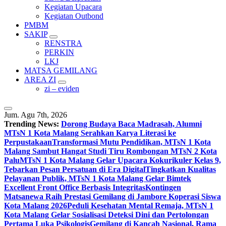
Kegiatan Upacara
Kegiatan Outbond
PMBM
SAKIP
RENSTRA
PERKIN
LKJ
MATSA GEMILANG
AREA ZI
zi – eviden
Jum. Agu 7th, 2026
Trending News:
Dorong Budaya Baca Madrasah, Alumni
MTsN 1 Kota Malang Serahkan Karya Literasi ke
Perpustakaan
Transformasi Mutu Pendidikan, MTsN 1 Kota
Malang Sambut Hangat Studi Tiru Rombongan MTsN 2 Kota
Palu
MTsN 1 Kota Malang Gelar Upacara Kokurikuler Kelas 9,
Tebarkan Pesan Persatuan di Era Digital
Tingkatkan Kualitas
Pelayanan Publik, MTsN 1 Kota Malang Gelar Bimtek
Excellent Front Office Berbasis Integritas
Kontingen
Matsanewa Raih Prestasi Gemilang di Jambore Koperasi Siswa
Kota Malang 2026
Peduli Kesehatan Mental Remaja, MTsN 1
Kota Malang Gelar Sosialisasi Deteksi Dini dan Pertolongan
Pertama Luka Psikologis
Gemilang di Kancah Nasional, Rama