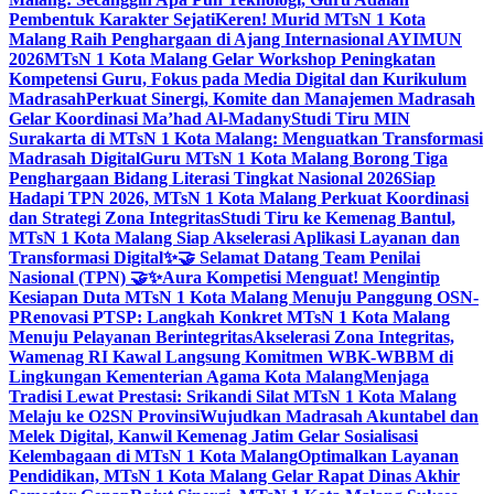
Pembentuk Karakter Sejati
Keren! Murid MTsN 1 Kota
Malang Raih Penghargaan di Ajang Internasional AYIMUN
2026
MTsN 1 Kota Malang Gelar Workshop Peningkatan
Kompetensi Guru, Fokus pada Media Digital dan Kurikulum
Madrasah
Perkuat Sinergi, Komite dan Manajemen Madrasah
Gelar Koordinasi Ma’had Al-Madany
Studi Tiru MIN
Surakarta di MTsN 1 Kota Malang: Menguatkan Transformasi
Madrasah Digital
Guru MTsN 1 Kota Malang Borong Tiga
Penghargaan Bidang Literasi Tingkat Nasional 2026
Siap
Hadapi TPN 2026, MTsN 1 Kota Malang Perkuat Koordinasi
dan Strategi Zona Integritas
Studi Tiru ke Kemenag Bantul,
MTsN 1 Kota Malang Siap Akselerasi Aplikasi Layanan dan
Transformasi Digital
✨🤝 Selamat Datang Team Penilai
Nasional (TPN) 🤝✨
Aura Kompetisi Menguat! Mengintip
Kesiapan Duta MTsN 1 Kota Malang Menuju Panggung OSN-
P
Renovasi PTSP: Langkah Konkret MTsN 1 Kota Malang
Menuju Pelayanan Berintegritas
Akselerasi Zona Integritas,
Wamenag RI Kawal Langsung Komitmen WBK-WBBM di
Lingkungan Kementerian Agama Kota Malang
Menjaga
Tradisi Lewat Prestasi: Srikandi Silat MTsN 1 Kota Malang
Melaju ke O2SN Provinsi
Wujudkan Madrasah Akuntabel dan
Melek Digital, Kanwil Kemenag Jatim Gelar Sosialisasi
Kelembagaan di MTsN 1 Kota Malang
Optimalkan Layanan
Pendidikan, MTsN 1 Kota Malang Gelar Rapat Dinas Akhir