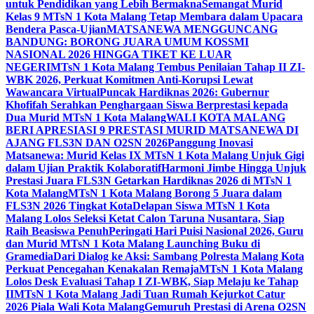
untuk Pendidikan yang Lebih Bermakna
Semangat Murid
Kelas 9 MTsN 1 Kota Malang Tetap Membara dalam Upacara
Bendera Pasca-Ujian
MATSANEWA MENGGUNCANG
BANDUNG: BORONG JUARA UMUM KOSSMI
NASIONAL 2026 HINGGA TIKET KE LUAR
NEGERI
MTsN 1 Kota Malang Tembus Penilaian Tahap II ZI-
WBK 2026, Perkuat Komitmen Anti-Korupsi Lewat
Wawancara Virtual
Puncak Hardiknas 2026: Gubernur
Khofifah Serahkan Penghargaan Siswa Berprestasi kepada
Dua Murid MTsN 1 Kota Malang
WALI KOTA MALANG
BERI APRESIASI 9 PRESTASI MURID MATSANEWA DI
AJANG FLS3N DAN O2SN 2026
Panggung Inovasi
Matsanewa: Murid Kelas IX MTsN 1 Kota Malang Unjuk Gigi
dalam Ujian Praktik Kolaboratif
Harmoni Jimbe Hingga Unjuk
Prestasi Juara FLS3N Getarkan Hardiknas 2026 di MTsN 1
Kota Malang
MTsN 1 Kota Malang Borong 5 Juara dalam
FLS3N 2026 Tingkat Kota
Delapan Siswa MTsN 1 Kota
Malang Lolos Seleksi Ketat Calon Taruna Nusantara, Siap
Raih Beasiswa Penuh
Peringati Hari Puisi Nasional 2026, Guru
dan Murid MTsN 1 Kota Malang Launching Buku di
Gramedia
Dari Dialog ke Aksi: Sambang Polresta Malang Kota
Perkuat Pencegahan Kenakalan Remaja
MTsN 1 Kota Malang
Lolos Desk Evaluasi Tahap I ZI-WBK, Siap Melaju ke Tahap
II
MTsN 1 Kota Malang Jadi Tuan Rumah Kejurkot Catur
2026 Piala Wali Kota Malang
Gemuruh Prestasi di Arena O2SN