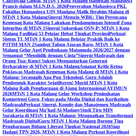
Cakrawala Global, MTsN 1 Kota Malang Hadirkan Mahasiswi
Prancis dalam M.I.N.D.S. 2026
Penyerahan Mahasiswa PKL
Fakultas Humaniora UIN Maulana Malik Ibrahim Malang di
MTsN 1 Kota Malang
Sinergi Menuju WBK: Tim Perencana
Kemenag Kota Malang Lakukan Pendampingan Intensif Zona
Integritas di MTsN 1
Sinergi Sukseskan OSN-P: MTsN 1 Kota
Malang Fasilitasi 53 Pelajar Hebat Tingkat Provinsi
Perkuat
Sistem TI, MTsN 1 Kota Malang Belajar Praktik Baik ke
P3TIM MAN 2
Sambut Tahun Ajaran Baru, MTsN 1 Kota
Malang Gelar Apel Pembukaan Matamuda 2026/2027 dengan
Semangat “Mendidik dengan Cinta”
Sinergi Madrasah dan
Orang Tua: Kunci Sukses Mengantarkan Generasi
Berkarakter di MTsN 1 Kota Malang
Amanat Kritis Ketua
Pokjawas Madrasah Kemenag Kota Malang di MTsN 1 Kota
Malang: Secanggih Apa Pun Teknologi, Guru Adalah
Pembentuk Karakter Sejati
Keren! Murid MTsN 1 Kota
Malang Raih Penghargaan di Ajang Internasional AYIMUN
2026
MTsN 1 Kota Malang Gelar Workshop Peningkatan
Kompetensi Guru, Fokus pada Media Digital dan Kurikulum
Madrasah
Perkuat Sinergi, Komite dan Manajemen Madrasah
Gelar Koordinasi Ma’had Al-Madany
Studi Tiru MIN
Surakarta di MTsN 1 Kota Malang: Menguatkan Transformasi
Madrasah Digital
Guru MTsN 1 Kota Malang Borong Tiga
Penghargaan Bidang Literasi Tingkat Nasional 2026
Siap
Hadapi TPN 2026, MTsN 1 Kota Malang Perkuat Koordinasi