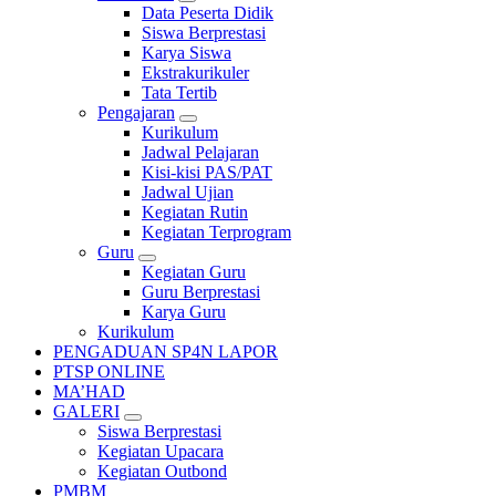
Data Peserta Didik
Siswa Berprestasi
Karya Siswa
Ekstrakurikuler
Tata Tertib
Pengajaran
Kurikulum
Jadwal Pelajaran
Kisi-kisi PAS/PAT
Jadwal Ujian
Kegiatan Rutin
Kegiatan Terprogram
Guru
Kegiatan Guru
Guru Berprestasi
Karya Guru
Kurikulum
PENGADUAN SP4N LAPOR
PTSP ONLINE
MA’HAD
GALERI
Siswa Berprestasi
Kegiatan Upacara
Kegiatan Outbond
PMBM