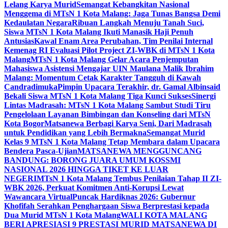
Lelang Karya Murid
Semangat Kebangkitan Nasional
Menggema di MTsN 1 Kota Malang: Jaga Tunas Bangsa Demi
Kedaulatan Negara
Ribuan Langkah Menuju Tanah Suci,
Siswa MTsN 1 Kota Malang Ikuti Manasik Haji Penuh
Antusias
Kawal Enam Area Perubahan, Tim Penilai Internal
Kemenag RI Evaluasi Pilot Project ZI-WBK di MTsN 1 Kota
Malang
MTsN 1 Kota Malang Gelar Acara Penjemputan
Mahasiswa Asistensi Mengajar UIN Maulana Malik Ibrahim
Malang: Momentum Cetak Karakter Tangguh di Kawah
Candradimuka
Pimpin Upacara Terakhir, dr. Gamal Albinsaid
Bekali Siswa MTsN 1 Kota Malang Tiga Kunci Sukses
Sinergi
Lintas Madrasah: MTsN 1 Kota Malang Sambut Studi Tiru
Pengelolaan Layanan Bimbingan dan Konseling dari MTsN
Kota Bogor
Matsanewa Berbagi Karya Seni, Dari Madrasah
untuk Pendidikan yang Lebih Bermakna
Semangat Murid
Kelas 9 MTsN 1 Kota Malang Tetap Membara dalam Upacara
Bendera Pasca-Ujian
MATSANEWA MENGGUNCANG
BANDUNG: BORONG JUARA UMUM KOSSMI
NASIONAL 2026 HINGGA TIKET KE LUAR
NEGERI
MTsN 1 Kota Malang Tembus Penilaian Tahap II ZI-
WBK 2026, Perkuat Komitmen Anti-Korupsi Lewat
Wawancara Virtual
Puncak Hardiknas 2026: Gubernur
Khofifah Serahkan Penghargaan Siswa Berprestasi kepada
Dua Murid MTsN 1 Kota Malang
WALI KOTA MALANG
BERI APRESIASI 9 PRESTASI MURID MATSANEWA DI