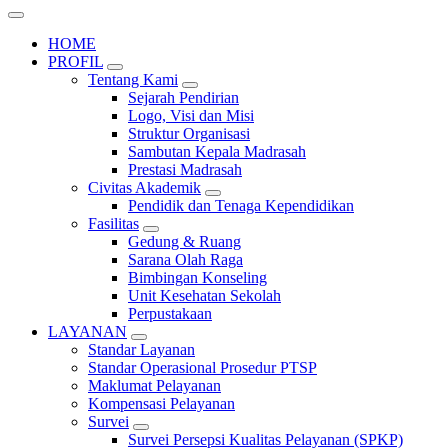
HOME
PROFIL
Tentang Kami
Sejarah Pendirian
Logo, Visi dan Misi
Struktur Organisasi
Sambutan Kepala Madrasah
Prestasi Madrasah
Civitas Akademik
Pendidik dan Tenaga Kependidikan
Fasilitas
Gedung & Ruang
Sarana Olah Raga
Bimbingan Konseling
Unit Kesehatan Sekolah
Perpustakaan
LAYANAN
Standar Layanan
Standar Operasional Prosedur PTSP
Maklumat Pelayanan
Kompensasi Pelayanan
Survei
Survei Persepsi Kualitas Pelayanan (SPKP)