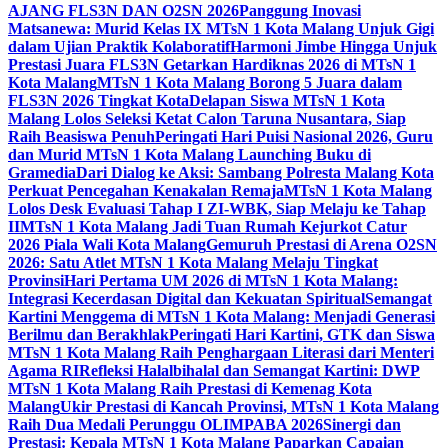
AJANG FLS3N DAN O2SN 2026
Panggung Inovasi
Matsanewa: Murid Kelas IX MTsN 1 Kota Malang Unjuk Gigi
dalam Ujian Praktik Kolaboratif
Harmoni Jimbe Hingga Unjuk
Prestasi Juara FLS3N Getarkan Hardiknas 2026 di MTsN 1
Kota Malang
MTsN 1 Kota Malang Borong 5 Juara dalam
FLS3N 2026 Tingkat Kota
Delapan Siswa MTsN 1 Kota
Malang Lolos Seleksi Ketat Calon Taruna Nusantara, Siap
Raih Beasiswa Penuh
Peringati Hari Puisi Nasional 2026, Guru
dan Murid MTsN 1 Kota Malang Launching Buku di
Gramedia
Dari Dialog ke Aksi: Sambang Polresta Malang Kota
Perkuat Pencegahan Kenakalan Remaja
MTsN 1 Kota Malang
Lolos Desk Evaluasi Tahap I ZI-WBK, Siap Melaju ke Tahap
II
MTsN 1 Kota Malang Jadi Tuan Rumah Kejurkot Catur
2026 Piala Wali Kota Malang
Gemuruh Prestasi di Arena O2SN
2026: Satu Atlet MTsN 1 Kota Malang Melaju Tingkat
Provinsi
Hari Pertama UM 2026 di MTsN 1 Kota Malang:
Integrasi Kecerdasan Digital dan Kekuatan Spiritual
Semangat
Kartini Menggema di MTsN 1 Kota Malang: Menjadi Generasi
Berilmu dan Berakhlak
Peringati Hari Kartini, GTK dan Siswa
MTsN 1 Kota Malang Raih Penghargaan Literasi dari Menteri
Agama RI
Refleksi Halalbihalal dan Semangat Kartini: DWP
MTsN 1 Kota Malang Raih Prestasi di Kemenag Kota
Malang
Ukir Prestasi di Kancah Provinsi, MTsN 1 Kota Malang
Raih Dua Medali Perunggu OLIMPABA 2026
Sinergi dan
Prestasi: Kepala MTsN 1 Kota Malang Paparkan Capaian