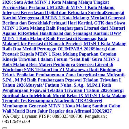
2026: Satu Atlet MTsN 1 Kota Malang Melaju Tingkat
Provinsi
Hari Pertama UM 2026 di MTsN 1 Kota Malang:
Integrasi Kecerdasan Digital dan Kekuatan Spiritual
Semangat
Kartini Menggema di MTsN 1 Kota Malang: Menjadi Generasi
Berilmu dan Berakhlak
Peringati Hari Kartini, GTK dan Siswa
MTsN 1 Kota Malang Raih Penghargaan Literasi dari Menteri
Agama RI
Refleksi Halalbihalal dan Semangat Kartini: DWP
MTsN 1 Kota Malang Raih Prestasi di Kemenag Kota
Malang
Ukir Prestasi di Kancah Provinsi, MTsN 1 Kota Malang
Raih Dua Medali Perunggu OLIMPABA 2026
Sinergi dan
Prestasi: Kepala MTsN 1 Kota Malang Paparkan Capaian
Kinerja Triwulan I dalam Forum “Selat Bali”
Guru MTsN 1
Kota Malang Beri Materi Pentingnya Generasi Literat di
Workshop SMK Telkom
Tim ZI Matsanewa Ikuti Bimbingan
Teknis Penilaian Pembangunan Zona Integritas
Irma Mulyanti,
S.Pd., M.Pd Raih Penghargaan Pegawai Teladan Triwulan I
Tahun 2026
Musyafa’ Fathun Nuha, S.Ag., M.Pd.I Raih
Penghargaan Pegawai Teladan Triwulan I Tahun 2026
Sinergi
Spiritual dan Intelektual: Murid Kelas IX MTsN 1 kota Malang
Tempuh Tes Kemampuan Akademik (TKA)
Sinergi
Membangun Generasi: MTsN 1 Kota Malang Sambut Calon
Wali Murid Baru Jalur Reguler dan Afirmasi 2026/2027
WA Only, Layanan PTSP : 0895323406730, Pengaduan :
085126495339