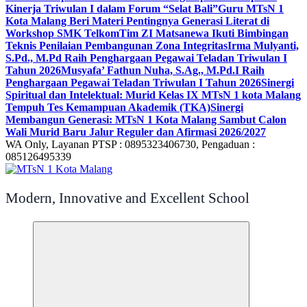
Kinerja Triwulan I dalam Forum “Selat Bali”
Guru MTsN 1
Kota Malang Beri Materi Pentingnya Generasi Literat di
Workshop SMK Telkom
Tim ZI Matsanewa Ikuti Bimbingan
Teknis Penilaian Pembangunan Zona Integritas
Irma Mulyanti,
S.Pd., M.Pd Raih Penghargaan Pegawai Teladan Triwulan I
Tahun 2026
Musyafa’ Fathun Nuha, S.Ag., M.Pd.I Raih
Penghargaan Pegawai Teladan Triwulan I Tahun 2026
Sinergi
Spiritual dan Intelektual: Murid Kelas IX MTsN 1 kota Malang
Tempuh Tes Kemampuan Akademik (TKA)
Sinergi
Membangun Generasi: MTsN 1 Kota Malang Sambut Calon
Wali Murid Baru Jalur Reguler dan Afirmasi 2026/2027
WA Only, Layanan PTSP : 0895323406730, Pengaduan :
085126495339
Modern, Innovative and Excellent School