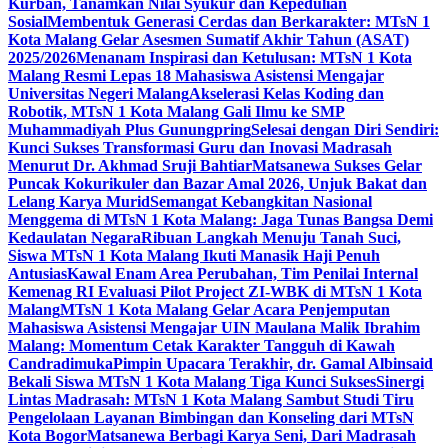
Kurban, Tanamkan Nilai Syukur dan Kepedulian
Sosial
Membentuk Generasi Cerdas dan Berkarakter: MTsN 1
Kota Malang Gelar Asesmen Sumatif Akhir Tahun (ASAT)
2025/2026
Menanam Inspirasi dan Ketulusan: MTsN 1 Kota
Malang Resmi Lepas 18 Mahasiswa Asistensi Mengajar
Universitas Negeri Malang
Akselerasi Kelas Koding dan
Robotik, MTsN 1 Kota Malang Gali Ilmu ke SMP
Muhammadiyah Plus Gunungpring
Selesai dengan Diri Sendiri:
Kunci Sukses Transformasi Guru dan Inovasi Madrasah
Menurut Dr. Akhmad Sruji Bahtiar
Matsanewa Sukses Gelar
Puncak Kokurikuler dan Bazar Amal 2026, Unjuk Bakat dan
Lelang Karya Murid
Semangat Kebangkitan Nasional
Menggema di MTsN 1 Kota Malang: Jaga Tunas Bangsa Demi
Kedaulatan Negara
Ribuan Langkah Menuju Tanah Suci,
Siswa MTsN 1 Kota Malang Ikuti Manasik Haji Penuh
Antusias
Kawal Enam Area Perubahan, Tim Penilai Internal
Kemenag RI Evaluasi Pilot Project ZI-WBK di MTsN 1 Kota
Malang
MTsN 1 Kota Malang Gelar Acara Penjemputan
Mahasiswa Asistensi Mengajar UIN Maulana Malik Ibrahim
Malang: Momentum Cetak Karakter Tangguh di Kawah
Candradimuka
Pimpin Upacara Terakhir, dr. Gamal Albinsaid
Bekali Siswa MTsN 1 Kota Malang Tiga Kunci Sukses
Sinergi
Lintas Madrasah: MTsN 1 Kota Malang Sambut Studi Tiru
Pengelolaan Layanan Bimbingan dan Konseling dari MTsN
Kota Bogor
Matsanewa Berbagi Karya Seni, Dari Madrasah