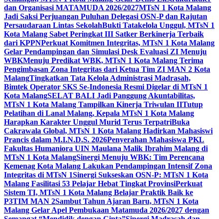
dan Organisasi MATAMUDA 2026/2027
MTsN 1 Kota Malang
Jadi Saksi Perjuangan Puluhan Delegasi OSN-P dan Rajutan
Persaudaraan Lintas Sekolah
Bukti Tatakelola Unggul, MTsN 1
Kota Malang Sabet Peringkat III Satker Berkinerja Terbaik
dari KPPN
Perkuat Komitmen Integritas, MTsN 1 Kota Malang
Gelar Pendampingan dan Simulasi Desk Evaluasi ZI Menuju
WBK
Menuju Predikat WBK, MTsN 1 Kota Malang Terima
Pengimbasan Zona Integritas dari Ketua Tim ZI MAN 2 Kota
Malang
Tingkatkan Tata Kelola Administrasi Madrasah,
Bimtek Operator SKS Se-Indonesia Resmi Digelar di MTsN 1
Kota Malang
SELAT BALI Jadi Panggung Akuntabilitas,
MTsN 1 Kota Malang Tampilkan Kinerja Triwulan II
Tutup
Pelatihan di Lanal Malang, Kepala MTsN 1 Kota Malang
Harapkan Karakter Unggul Murid Terus Terpatri
Buka
Cakrawala Global, MTsN 1 Kota Malang Hadirkan Mahasiswi
Prancis dalam M.I.N.D.S. 2026
Penyerahan Mahasiswa PKL
Fakultas Humaniora UIN Maulana Malik Ibrahim Malang di
MTsN 1 Kota Malang
Sinergi Menuju WBK: Tim Perencana
Kemenag Kota Malang Lakukan Pendampingan Intensif Zona
Integritas di MTsN 1
Sinergi Sukseskan OSN-P: MTsN 1 Kota
Malang Fasilitasi 53 Pelajar Hebat Tingkat Provinsi
Perkuat
Sistem TI, MTsN 1 Kota Malang Belajar Praktik Baik ke
P3TIM MAN 2
Sambut Tahun Ajaran Baru, MTsN 1 Kota
Malang Gelar Apel Pembukaan Matamuda 2026/2027 dengan
Semangat “Mendidik dengan Cinta”
Sinergi Madrasah dan