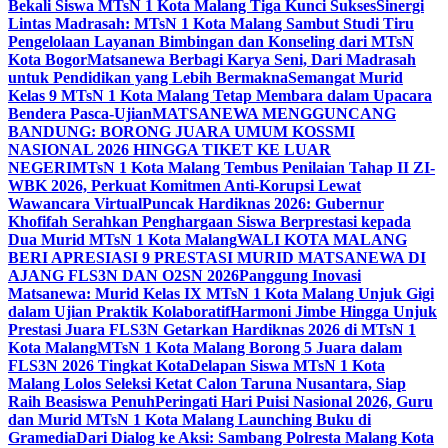
Bekali Siswa MTsN 1 Kota Malang Tiga Kunci Sukses
Sinergi
Lintas Madrasah: MTsN 1 Kota Malang Sambut Studi Tiru
Pengelolaan Layanan Bimbingan dan Konseling dari MTsN
Kota Bogor
Matsanewa Berbagi Karya Seni, Dari Madrasah
untuk Pendidikan yang Lebih Bermakna
Semangat Murid
Kelas 9 MTsN 1 Kota Malang Tetap Membara dalam Upacara
Bendera Pasca-Ujian
MATSANEWA MENGGUNCANG
BANDUNG: BORONG JUARA UMUM KOSSMI
NASIONAL 2026 HINGGA TIKET KE LUAR
NEGERI
MTsN 1 Kota Malang Tembus Penilaian Tahap II ZI-
WBK 2026, Perkuat Komitmen Anti-Korupsi Lewat
Wawancara Virtual
Puncak Hardiknas 2026: Gubernur
Khofifah Serahkan Penghargaan Siswa Berprestasi kepada
Dua Murid MTsN 1 Kota Malang
WALI KOTA MALANG
BERI APRESIASI 9 PRESTASI MURID MATSANEWA DI
AJANG FLS3N DAN O2SN 2026
Panggung Inovasi
Matsanewa: Murid Kelas IX MTsN 1 Kota Malang Unjuk Gigi
dalam Ujian Praktik Kolaboratif
Harmoni Jimbe Hingga Unjuk
Prestasi Juara FLS3N Getarkan Hardiknas 2026 di MTsN 1
Kota Malang
MTsN 1 Kota Malang Borong 5 Juara dalam
FLS3N 2026 Tingkat Kota
Delapan Siswa MTsN 1 Kota
Malang Lolos Seleksi Ketat Calon Taruna Nusantara, Siap
Raih Beasiswa Penuh
Peringati Hari Puisi Nasional 2026, Guru
dan Murid MTsN 1 Kota Malang Launching Buku di
Gramedia
Dari Dialog ke Aksi: Sambang Polresta Malang Kota