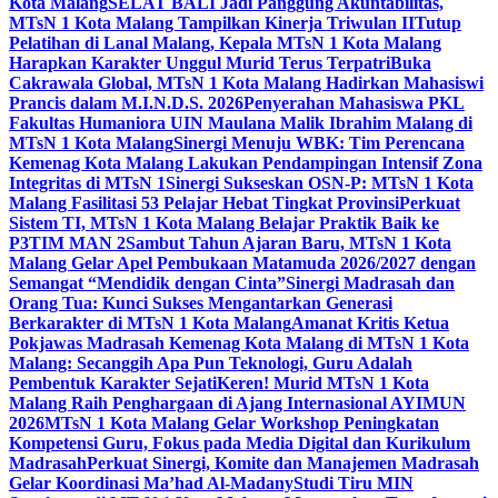
Kota Malang
SELAT BALI Jadi Panggung Akuntabilitas,
MTsN 1 Kota Malang Tampilkan Kinerja Triwulan II
Tutup
Pelatihan di Lanal Malang, Kepala MTsN 1 Kota Malang
Harapkan Karakter Unggul Murid Terus Terpatri
Buka
Cakrawala Global, MTsN 1 Kota Malang Hadirkan Mahasiswi
Prancis dalam M.I.N.D.S. 2026
Penyerahan Mahasiswa PKL
Fakultas Humaniora UIN Maulana Malik Ibrahim Malang di
MTsN 1 Kota Malang
Sinergi Menuju WBK: Tim Perencana
Kemenag Kota Malang Lakukan Pendampingan Intensif Zona
Integritas di MTsN 1
Sinergi Sukseskan OSN-P: MTsN 1 Kota
Malang Fasilitasi 53 Pelajar Hebat Tingkat Provinsi
Perkuat
Sistem TI, MTsN 1 Kota Malang Belajar Praktik Baik ke
P3TIM MAN 2
Sambut Tahun Ajaran Baru, MTsN 1 Kota
Malang Gelar Apel Pembukaan Matamuda 2026/2027 dengan
Semangat “Mendidik dengan Cinta”
Sinergi Madrasah dan
Orang Tua: Kunci Sukses Mengantarkan Generasi
Berkarakter di MTsN 1 Kota Malang
Amanat Kritis Ketua
Pokjawas Madrasah Kemenag Kota Malang di MTsN 1 Kota
Malang: Secanggih Apa Pun Teknologi, Guru Adalah
Pembentuk Karakter Sejati
Keren! Murid MTsN 1 Kota
Malang Raih Penghargaan di Ajang Internasional AYIMUN
2026
MTsN 1 Kota Malang Gelar Workshop Peningkatan
Kompetensi Guru, Fokus pada Media Digital dan Kurikulum
Madrasah
Perkuat Sinergi, Komite dan Manajemen Madrasah
Gelar Koordinasi Ma’had Al-Madany
Studi Tiru MIN