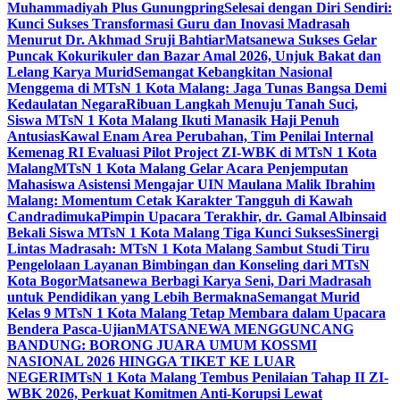
Muhammadiyah Plus Gunungpring
Selesai dengan Diri Sendiri:
Kunci Sukses Transformasi Guru dan Inovasi Madrasah
Menurut Dr. Akhmad Sruji Bahtiar
Matsanewa Sukses Gelar
Puncak Kokurikuler dan Bazar Amal 2026, Unjuk Bakat dan
Lelang Karya Murid
Semangat Kebangkitan Nasional
Menggema di MTsN 1 Kota Malang: Jaga Tunas Bangsa Demi
Kedaulatan Negara
Ribuan Langkah Menuju Tanah Suci,
Siswa MTsN 1 Kota Malang Ikuti Manasik Haji Penuh
Antusias
Kawal Enam Area Perubahan, Tim Penilai Internal
Kemenag RI Evaluasi Pilot Project ZI-WBK di MTsN 1 Kota
Malang
MTsN 1 Kota Malang Gelar Acara Penjemputan
Mahasiswa Asistensi Mengajar UIN Maulana Malik Ibrahim
Malang: Momentum Cetak Karakter Tangguh di Kawah
Candradimuka
Pimpin Upacara Terakhir, dr. Gamal Albinsaid
Bekali Siswa MTsN 1 Kota Malang Tiga Kunci Sukses
Sinergi
Lintas Madrasah: MTsN 1 Kota Malang Sambut Studi Tiru
Pengelolaan Layanan Bimbingan dan Konseling dari MTsN
Kota Bogor
Matsanewa Berbagi Karya Seni, Dari Madrasah
untuk Pendidikan yang Lebih Bermakna
Semangat Murid
Kelas 9 MTsN 1 Kota Malang Tetap Membara dalam Upacara
Bendera Pasca-Ujian
MATSANEWA MENGGUNCANG
BANDUNG: BORONG JUARA UMUM KOSSMI
NASIONAL 2026 HINGGA TIKET KE LUAR
NEGERI
MTsN 1 Kota Malang Tembus Penilaian Tahap II ZI-
WBK 2026, Perkuat Komitmen Anti-Korupsi Lewat