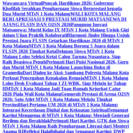
Wawancara Virtual
Puncak Hardiknas 2026: Gubernur
Khofifah Serahkan Penghargaan Siswa Berprestasi kepada
Dua Murid MTsN 1 Kota Malang
WALI KOTA MALANG
BERI APRESIASI 9 PRESTASI MURID MATSANEWA DI
AJANG FLS3N DAN O2SN 2026
Panggung Inovasi
Matsanewa: Murid Kelas IX MTsN 1 Kota Malang Unjuk Gigi
dalam Ujian Praktik Kolaboratif
Harmoni Jimbe Hingga Unjuk
Prestasi Juara FLS3N Getarkan Hardiknas 2026 di MTsN 1
Kota Malang
MTsN 1 Kota Malang Borong 5 Juara dalam
FLS3N 2026 Tingkat Kota
Delapan Siswa MTsN 1 Kota
Malang Lolos Seleksi Ketat Calon Taruna Nusantara, Siap
Raih Beasiswa Penuh
Peringati Hari Puisi Nasional 2026, Guru
dan Murid MTsN 1 Kota Malang Launching Buku di
Gramedia
Dari Dialog ke Aksi: Sambang Polresta Malang Kota
Perkuat Pencegahan Kenakalan Remaja
MTsN 1 Kota Malang
Lolos Desk Evaluasi Tahap I ZI-WBK, Siap Melaju ke Tahap
II
MTsN 1 Kota Malang Jadi Tuan Rumah Kejurkot Catur
2026 Piala Wali Kota Malang
Gemuruh Prestasi di Arena O2SN
2026: Satu Atlet MTsN 1 Kota Malang Melaju Tingkat
Provinsi
Hari Pertama UM 2026 di MTsN 1 Kota Malang:
Integrasi Kecerdasan Digital dan Kekuatan Spiritual
Semangat
Kartini Menggema di MTsN 1 Kota Malang: Menjadi Generasi
Berilmu dan Berakhlak
Peringati Hari Kartini, GTK dan Siswa
MTsN 1 Kota Malang Raih Penghargaan Literasi dari Menteri
Agama RI
Refleksi Halalbihalal dan Semangat Kartini: DWP