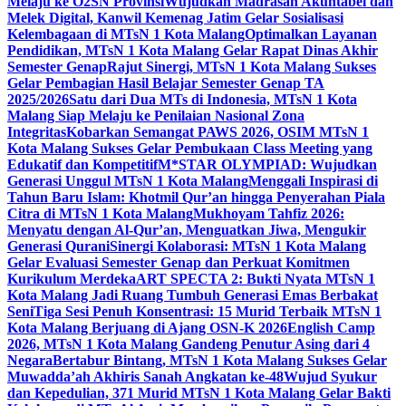
Melaju ke O2SN Provinsi
Wujudkan Madrasah Akuntabel dan
Melek Digital, Kanwil Kemenag Jatim Gelar Sosialisasi
Kelembagaan di MTsN 1 Kota Malang
Optimalkan Layanan
Pendidikan, MTsN 1 Kota Malang Gelar Rapat Dinas Akhir
Semester Genap
Rajut Sinergi, MTsN 1 Kota Malang Sukses
Gelar Pembagian Hasil Belajar Semester Genap TA
2025/2026
Satu dari Dua MTs di Indonesia, MTsN 1 Kota
Malang Siap Melaju ke Penilaian Nasional Zona
Integritas
Kobarkan Semangat PAWS 2026, OSIM MTsN 1
Kota Malang Sukses Gelar Pembukaan Class Meeting yang
Edukatif dan Kompetitif
M*STAR OLYMPIAD: Wujudkan
Generasi Unggul MTsN 1 Kota Malang
Menggali Inspirasi di
Tahun Baru Islam: Khotmil Qur’an hingga Penyerahan Piala
Citra di MTsN 1 Kota Malang
Mukhoyam Tahfiz 2026:
Menyatu dengan Al-Qur’an, Menguatkan Jiwa, Mengukir
Generasi Qurani
Sinergi Kolaborasi: MTsN 1 Kota Malang
Gelar Evaluasi Semester Genap dan Perkuat Komitmen
Kurikulum Merdeka
ART SPECTA 2: Bukti Nyata MTsN 1
Kota Malang Jadi Ruang Tumbuh Generasi Emas Berbakat
Seni
Tiga Sesi Penuh Konsentrasi: 15 Murid Terbaik MTsN 1
Kota Malang Berjuang di Ajang OSN-K 2026
English Camp
2026, MTsN 1 Kota Malang Gandeng Penutur Asing dari 4
Negara
Bertabur Bintang, MTsN 1 Kota Malang Sukses Gelar
Muwadda’ah Akhiris Sanah Angkatan ke-48
Wujud Syukur
dan Kepedulian, 371 Murid MTsN 1 Kota Malang Gelar Bakti