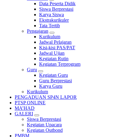
Data Peserta Didik
Siswa Berprestasi
Karya Siswa
Ekstrakurikuler
Tata Tertib
Pengajaran
Kurikulum
Jadwal Pelajaran
Kisi-kisi PAS/PAT
Jadwal Ujian
Kegiatan Rutin
Kegiatan Terprogram
Guru
Kegiatan Guru
Guru Berprestasi
Karya Guru
Kurikulum
PENGADUAN SP4N LAPOR
PTSP ONLINE
MA’HAD
GALERI
Siswa Berprestasi
Kegiatan Upacara
Kegiatan Outbond
PMBM