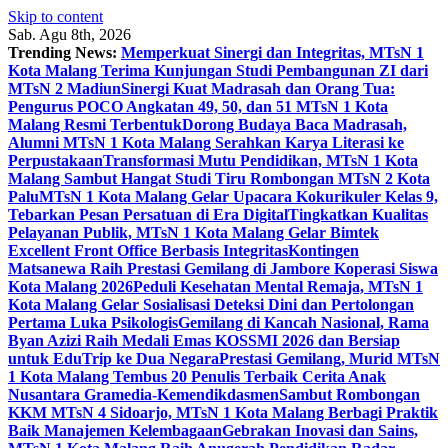
Skip to content
Sab. Agu 8th, 2026
Trending News:
Memperkuat Sinergi dan Integritas, MTsN 1
Kota Malang Terima Kunjungan Studi Pembangunan ZI dari
MTsN 2 Madiun
Sinergi Kuat Madrasah dan Orang Tua:
Pengurus POCO Angkatan 49, 50, dan 51 MTsN 1 Kota
Malang Resmi Terbentuk
Dorong Budaya Baca Madrasah,
Alumni MTsN 1 Kota Malang Serahkan Karya Literasi ke
Perpustakaan
Transformasi Mutu Pendidikan, MTsN 1 Kota
Malang Sambut Hangat Studi Tiru Rombongan MTsN 2 Kota
Palu
MTsN 1 Kota Malang Gelar Upacara Kokurikuler Kelas 9,
Tebarkan Pesan Persatuan di Era Digital
Tingkatkan Kualitas
Pelayanan Publik, MTsN 1 Kota Malang Gelar Bimtek
Excellent Front Office Berbasis Integritas
Kontingen
Matsanewa Raih Prestasi Gemilang di Jambore Koperasi Siswa
Kota Malang 2026
Peduli Kesehatan Mental Remaja, MTsN 1
Kota Malang Gelar Sosialisasi Deteksi Dini dan Pertolongan
Pertama Luka Psikologis
Gemilang di Kancah Nasional, Rama
Byan Azizi Raih Medali Emas KOSSMI 2026 dan Bersiap
untuk EduTrip ke Dua Negara
Prestasi Gemilang, Murid MTsN
1 Kota Malang Tembus 20 Penulis Terbaik Cerita Anak
Nusantara Gramedia-Kemendikdasmen
Sambut Rombongan
KKM MTsN 4 Sidoarjo, MTsN 1 Kota Malang Berbagi Praktik
Baik Manajemen Kelembagaan
Gebrakan Inovasi dan Sains,