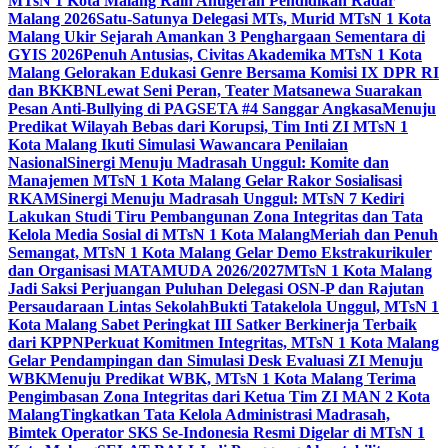
MTsN 1 Kota Malang Raih Anugerah Pendidikan Radar
Malang 2026
Satu-Satunya Delegasi MTs, Murid MTsN 1 Kota
Malang Ukir Sejarah Amankan 3 Penghargaan Sementara di
GYIS 2026
Penuh Antusias, Civitas Akademika MTsN 1 Kota
Malang Gelorakan Edukasi Genre Bersama Komisi IX DPR RI
dan BKKBN
Lewat Seni Peran, Teater Matsanewa Suarakan
Pesan Anti-Bullying di PAGSETA #4 Sanggar Angkasa
Menuju
Predikat Wilayah Bebas dari Korupsi, Tim Inti ZI MTsN 1
Kota Malang Ikuti Simulasi Wawancara Penilaian
Nasional
Sinergi Menuju Madrasah Unggul: Komite dan
Manajemen MTsN 1 Kota Malang Gelar Rakor Sosialisasi
RKAM
Sinergi Menuju Madrasah Unggul: MTsN 7 Kediri
Lakukan Studi Tiru Pembangunan Zona Integritas dan Tata
Kelola Media Sosial di MTsN 1 Kota Malang
Meriah dan Penuh
Semangat, MTsN 1 Kota Malang Gelar Demo Ekstrakurikuler
dan Organisasi MATAMUDA 2026/2027
MTsN 1 Kota Malang
Jadi Saksi Perjuangan Puluhan Delegasi OSN-P dan Rajutan
Persaudaraan Lintas Sekolah
Bukti Tatakelola Unggul, MTsN 1
Kota Malang Sabet Peringkat III Satker Berkinerja Terbaik
dari KPPN
Perkuat Komitmen Integritas, MTsN 1 Kota Malang
Gelar Pendampingan dan Simulasi Desk Evaluasi ZI Menuju
WBK
Menuju Predikat WBK, MTsN 1 Kota Malang Terima
Pengimbasan Zona Integritas dari Ketua Tim ZI MAN 2 Kota
Malang
Tingkatkan Tata Kelola Administrasi Madrasah,
Bimtek Operator SKS Se-Indonesia Resmi Digelar di MTsN 1