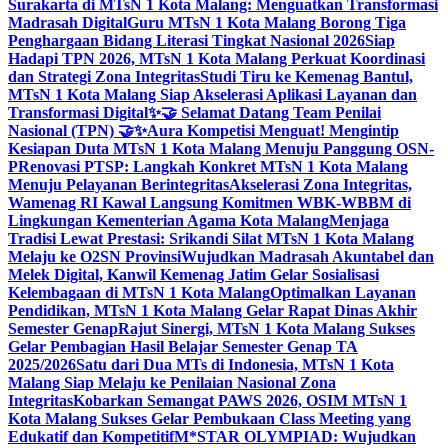
Surakarta di MTsN 1 Kota Malang: Menguatkan Transformasi
Madrasah Digital
Guru MTsN 1 Kota Malang Borong Tiga
Penghargaan Bidang Literasi Tingkat Nasional 2026
Siap
Hadapi TPN 2026, MTsN 1 Kota Malang Perkuat Koordinasi
dan Strategi Zona Integritas
Studi Tiru ke Kemenag Bantul,
MTsN 1 Kota Malang Siap Akselerasi Aplikasi Layanan dan
Transformasi Digital
✨🤝 Selamat Datang Team Penilai
Nasional (TPN) 🤝✨
Aura Kompetisi Menguat! Mengintip
Kesiapan Duta MTsN 1 Kota Malang Menuju Panggung OSN-
P
Renovasi PTSP: Langkah Konkret MTsN 1 Kota Malang
Menuju Pelayanan Berintegritas
Akselerasi Zona Integritas,
Wamenag RI Kawal Langsung Komitmen WBK-WBBM di
Lingkungan Kementerian Agama Kota Malang
Menjaga
Tradisi Lewat Prestasi: Srikandi Silat MTsN 1 Kota Malang
Melaju ke O2SN Provinsi
Wujudkan Madrasah Akuntabel dan
Melek Digital, Kanwil Kemenag Jatim Gelar Sosialisasi
Kelembagaan di MTsN 1 Kota Malang
Optimalkan Layanan
Pendidikan, MTsN 1 Kota Malang Gelar Rapat Dinas Akhir
Semester Genap
Rajut Sinergi, MTsN 1 Kota Malang Sukses
Gelar Pembagian Hasil Belajar Semester Genap TA
2025/2026
Satu dari Dua MTs di Indonesia, MTsN 1 Kota
Malang Siap Melaju ke Penilaian Nasional Zona
Integritas
Kobarkan Semangat PAWS 2026, OSIM MTsN 1
Kota Malang Sukses Gelar Pembukaan Class Meeting yang
Edukatif dan Kompetitif
M*STAR OLYMPIAD: Wujudkan