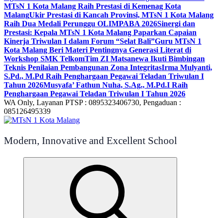
MTsN 1 Kota Malang Raih Prestasi di Kemenag Kota
Malang
Ukir Prestasi di Kancah Provinsi, MTsN 1 Kota Malang
Raih Dua Medali Perunggu OLIMPABA 2026
Sinergi dan
Prestasi: Kepala MTsN 1 Kota Malang Paparkan Capaian
Kinerja Triwulan I dalam Forum “Selat Bali”
Guru MTsN 1
Kota Malang Beri Materi Pentingnya Generasi Literat di
Workshop SMK Telkom
Tim ZI Matsanewa Ikuti Bimbingan
Teknis Penilaian Pembangunan Zona Integritas
Irma Mulyanti,
S.Pd., M.Pd Raih Penghargaan Pegawai Teladan Triwulan I
Tahun 2026
Musyafa’ Fathun Nuha, S.Ag., M.Pd.I Raih
Penghargaan Pegawai Teladan Triwulan I Tahun 2026
WA Only, Layanan PTSP : 0895323406730, Pengaduan :
085126495339
Modern, Innovative and Excellent School