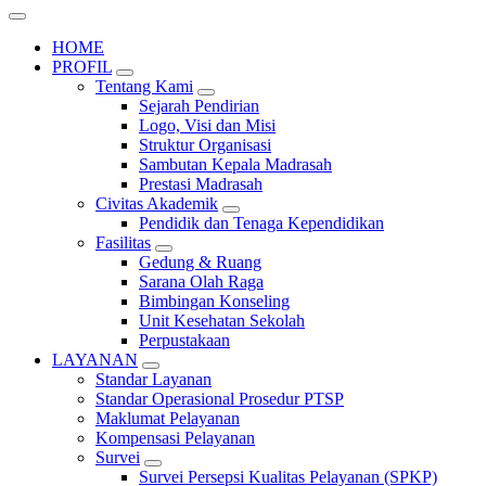
HOME
PROFIL
Tentang Kami
Sejarah Pendirian
Logo, Visi dan Misi
Struktur Organisasi
Sambutan Kepala Madrasah
Prestasi Madrasah
Civitas Akademik
Pendidik dan Tenaga Kependidikan
Fasilitas
Gedung & Ruang
Sarana Olah Raga
Bimbingan Konseling
Unit Kesehatan Sekolah
Perpustakaan
LAYANAN
Standar Layanan
Standar Operasional Prosedur PTSP
Maklumat Pelayanan
Kompensasi Pelayanan
Survei
Survei Persepsi Kualitas Pelayanan (SPKP)