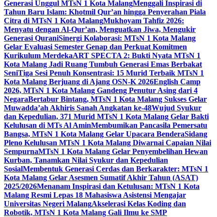
Generasi Unggul MTsN 1 Kota Malang
Menggali Inspirasi di
Tahun Baru Islam: Khotmil Qur’an hingga Penyerahan Piala
Citra di MTsN 1 Kota Malang
Mukhoyam Tahfiz 2026:
Menyatu dengan Al-Qur’an, Menguatkan Jiwa, Mengukir
Generasi Qurani
Sinergi Kolaborasi: MTsN 1 Kota Malang
Gelar Evaluasi Semester Genap dan Perkuat Komitmen
Kurikulum Merdeka
ART SPECTA 2: Bukti Nyata MTsN 1
Kota Malang Jadi Ruang Tumbuh Generasi Emas Berbakat
Seni
Tiga Sesi Penuh Konsentrasi: 15 Murid Terbaik MTsN 1
Kota Malang Berjuang di Ajang OSN-K 2026
English Camp
2026, MTsN 1 Kota Malang Gandeng Penutur Asing dari 4
Negara
Bertabur Bintang, MTsN 1 Kota Malang Sukses Gelar
Muwadda’ah Akhiris Sanah Angkatan ke-48
Wujud Syukur
dan Kepedulian, 371 Murid MTsN 1 Kota Malang Gelar Bakti
Kelulusan di MTs Al Amin
Membumikan Pancasila Pemersatu
Bangsa, MTsN 1 Kota Malang Gelar Upacara Bendera
Sidang
Pleno Kelulusan MTsN 1 Kota Malang Diwarnai Capaian Nilai
Sempurna
MTsN 1 Kota Malang Gelar Penyembelihan Hewan
Kurban, Tanamkan Nilai Syukur dan Kepedulian
Sosial
Membentuk Generasi Cerdas dan Berkarakter: MTsN 1
Kota Malang Gelar Asesmen Sumatif Akhir Tahun (ASAT)
2025/2026
Menanam Inspirasi dan Ketulusan: MTsN 1 Kota
Malang Resmi Lepas 18 Mahasiswa Asistensi Mengajar
Universitas Negeri Malang
Akselerasi Kelas Koding dan
Robotik, MTsN 1 Kota Malang Gali Ilmu ke SMP