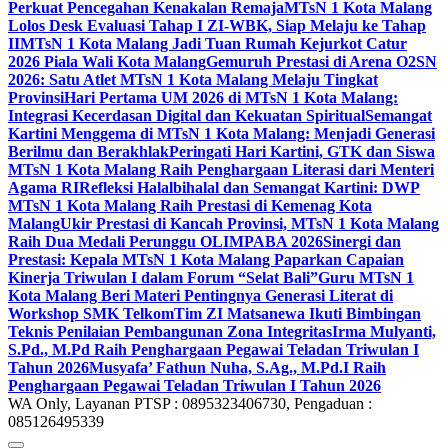
Perkuat Pencegahan Kenakalan Remaja
MTsN 1 Kota Malang
Lolos Desk Evaluasi Tahap I ZI-WBK, Siap Melaju ke Tahap
II
MTsN 1 Kota Malang Jadi Tuan Rumah Kejurkot Catur
2026 Piala Wali Kota Malang
Gemuruh Prestasi di Arena O2SN
2026: Satu Atlet MTsN 1 Kota Malang Melaju Tingkat
Provinsi
Hari Pertama UM 2026 di MTsN 1 Kota Malang:
Integrasi Kecerdasan Digital dan Kekuatan Spiritual
Semangat
Kartini Menggema di MTsN 1 Kota Malang: Menjadi Generasi
Berilmu dan Berakhlak
Peringati Hari Kartini, GTK dan Siswa
MTsN 1 Kota Malang Raih Penghargaan Literasi dari Menteri
Agama RI
Refleksi Halalbihalal dan Semangat Kartini: DWP
MTsN 1 Kota Malang Raih Prestasi di Kemenag Kota
Malang
Ukir Prestasi di Kancah Provinsi, MTsN 1 Kota Malang
Raih Dua Medali Perunggu OLIMPABA 2026
Sinergi dan
Prestasi: Kepala MTsN 1 Kota Malang Paparkan Capaian
Kinerja Triwulan I dalam Forum “Selat Bali”
Guru MTsN 1
Kota Malang Beri Materi Pentingnya Generasi Literat di
Workshop SMK Telkom
Tim ZI Matsanewa Ikuti Bimbingan
Teknis Penilaian Pembangunan Zona Integritas
Irma Mulyanti,
S.Pd., M.Pd Raih Penghargaan Pegawai Teladan Triwulan I
Tahun 2026
Musyafa’ Fathun Nuha, S.Ag., M.Pd.I Raih
Penghargaan Pegawai Teladan Triwulan I Tahun 2026
WA Only, Layanan PTSP : 0895323406730, Pengaduan :
085126495339