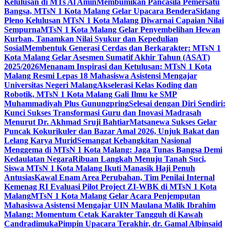
Kelulusan di MTs Al Amin
Membumikan Pancasila Pemersatu
Bangsa, MTsN 1 Kota Malang Gelar Upacara Bendera
Sidang
Pleno Kelulusan MTsN 1 Kota Malang Diwarnai Capaian Nilai
Sempurna
MTsN 1 Kota Malang Gelar Penyembelihan Hewan
Kurban, Tanamkan Nilai Syukur dan Kepedulian
Sosial
Membentuk Generasi Cerdas dan Berkarakter: MTsN 1
Kota Malang Gelar Asesmen Sumatif Akhir Tahun (ASAT)
2025/2026
Menanam Inspirasi dan Ketulusan: MTsN 1 Kota
Malang Resmi Lepas 18 Mahasiswa Asistensi Mengajar
Universitas Negeri Malang
Akselerasi Kelas Koding dan
Robotik, MTsN 1 Kota Malang Gali Ilmu ke SMP
Muhammadiyah Plus Gunungpring
Selesai dengan Diri Sendiri:
Kunci Sukses Transformasi Guru dan Inovasi Madrasah
Menurut Dr. Akhmad Sruji Bahtiar
Matsanewa Sukses Gelar
Puncak Kokurikuler dan Bazar Amal 2026, Unjuk Bakat dan
Lelang Karya Murid
Semangat Kebangkitan Nasional
Menggema di MTsN 1 Kota Malang: Jaga Tunas Bangsa Demi
Kedaulatan Negara
Ribuan Langkah Menuju Tanah Suci,
Siswa MTsN 1 Kota Malang Ikuti Manasik Haji Penuh
Antusias
Kawal Enam Area Perubahan, Tim Penilai Internal
Kemenag RI Evaluasi Pilot Project ZI-WBK di MTsN 1 Kota
Malang
MTsN 1 Kota Malang Gelar Acara Penjemputan
Mahasiswa Asistensi Mengajar UIN Maulana Malik Ibrahim
Malang: Momentum Cetak Karakter Tangguh di Kawah
Candradimuka
Pimpin Upacara Terakhir, dr. Gamal Albinsaid