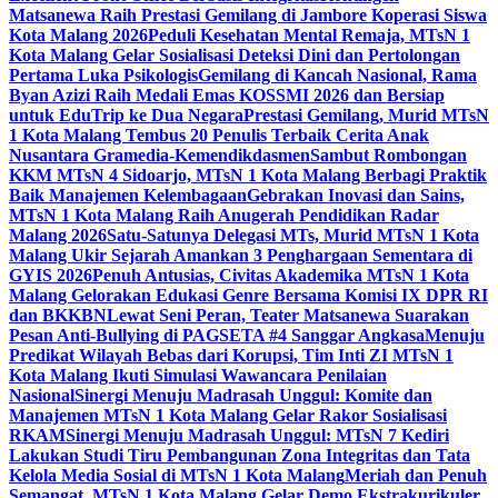
Matsanewa Raih Prestasi Gemilang di Jambore Koperasi Siswa
Kota Malang 2026
Peduli Kesehatan Mental Remaja, MTsN 1
Kota Malang Gelar Sosialisasi Deteksi Dini dan Pertolongan
Pertama Luka Psikologis
Gemilang di Kancah Nasional, Rama
Byan Azizi Raih Medali Emas KOSSMI 2026 dan Bersiap
untuk EduTrip ke Dua Negara
Prestasi Gemilang, Murid MTsN
1 Kota Malang Tembus 20 Penulis Terbaik Cerita Anak
Nusantara Gramedia-Kemendikdasmen
Sambut Rombongan
KKM MTsN 4 Sidoarjo, MTsN 1 Kota Malang Berbagi Praktik
Baik Manajemen Kelembagaan
Gebrakan Inovasi dan Sains,
MTsN 1 Kota Malang Raih Anugerah Pendidikan Radar
Malang 2026
Satu-Satunya Delegasi MTs, Murid MTsN 1 Kota
Malang Ukir Sejarah Amankan 3 Penghargaan Sementara di
GYIS 2026
Penuh Antusias, Civitas Akademika MTsN 1 Kota
Malang Gelorakan Edukasi Genre Bersama Komisi IX DPR RI
dan BKKBN
Lewat Seni Peran, Teater Matsanewa Suarakan
Pesan Anti-Bullying di PAGSETA #4 Sanggar Angkasa
Menuju
Predikat Wilayah Bebas dari Korupsi, Tim Inti ZI MTsN 1
Kota Malang Ikuti Simulasi Wawancara Penilaian
Nasional
Sinergi Menuju Madrasah Unggul: Komite dan
Manajemen MTsN 1 Kota Malang Gelar Rakor Sosialisasi
RKAM
Sinergi Menuju Madrasah Unggul: MTsN 7 Kediri
Lakukan Studi Tiru Pembangunan Zona Integritas dan Tata
Kelola Media Sosial di MTsN 1 Kota Malang
Meriah dan Penuh
Semangat, MTsN 1 Kota Malang Gelar Demo Ekstrakurikuler