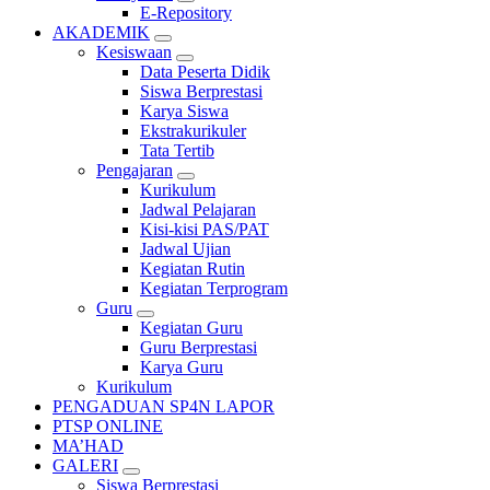
E-Repository
AKADEMIK
Kesiswaan
Data Peserta Didik
Siswa Berprestasi
Karya Siswa
Ekstrakurikuler
Tata Tertib
Pengajaran
Kurikulum
Jadwal Pelajaran
Kisi-kisi PAS/PAT
Jadwal Ujian
Kegiatan Rutin
Kegiatan Terprogram
Guru
Kegiatan Guru
Guru Berprestasi
Karya Guru
Kurikulum
PENGADUAN SP4N LAPOR
PTSP ONLINE
MA’HAD
GALERI
Siswa Berprestasi