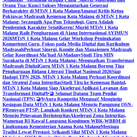
Orang Tua: Kunci Sukses Mengantarkan Generasi
Berkarakter di MTsN 1 Kota Malang
Amanat Kritis Ketua
Pokjawas Madrasah Kemenag Kota Malang di MTsN 1 Kota
Malang: Secanggih Apa Pun Teknologi, Guru Adalah
Pembentuk Karakter Sejati
Keren! Murid MTsN 1 Kota
Malang Raih Penghargaan di Ajang Internasional AYIMUN
2026
MTsN 1 Kota Malang Gelar Workshop Peningkatan
Kompetensi Guru, Fokus pada Media Digital dan Kurikulum
Madrasah
Perkuat Sinergi, Komite dan Manajemen Madrasah
Gelar Koordinasi Ma’had Al-Madany
Studi Tiru MIN
Surakarta di MTsN 1 Kota Malang: Menguatkan Transformasi
Madrasah Digital
Guru MTsN 1 Kota Malang Borong Tiga
Penghargaan Bidang Literasi Tingkat Nasional 2026
Siap
Hadapi TPN 2026, MTsN 1 Kota Malang Perkuat Koordinasi
dan Strategi Zona Integritas
Studi Tiru ke Kemenag Bantul,
MTsN 1 Kota Malang Siap Akselerasi Aplikasi Layanan dan
Transformasi Digital
✨🤝 Selamat Datang Team Penilai
Nasional (TPN) 🤝✨
Aura Kompetisi Menguat! Mengintip
Kesiapan Duta MTsN 1 Kota Malang Menuju Panggung OSN-
P
Renovasi PTSP: Langkah Konkret MTsN 1 Kota Malang
Menuju Pelayanan Berintegritas
Akselerasi Zona Integritas,
Wamenag RI Kawal Langsung Komitmen WBK-WBBM di
Lingkungan Kementerian Agama Kota Malang
Menjaga
Tradisi Lewat Prestasi: Srikandi Silat MTsN 1 Kota Malang