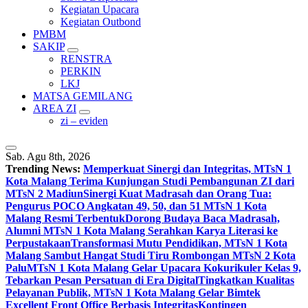
Kegiatan Upacara
Kegiatan Outbond
PMBM
SAKIP
RENSTRA
PERKIN
LKJ
MATSA GEMILANG
AREA ZI
zi – eviden
Sab. Agu 8th, 2026
Trending News:
Memperkuat Sinergi dan Integritas, MTsN 1
Kota Malang Terima Kunjungan Studi Pembangunan ZI dari
MTsN 2 Madiun
Sinergi Kuat Madrasah dan Orang Tua:
Pengurus POCO Angkatan 49, 50, dan 51 MTsN 1 Kota
Malang Resmi Terbentuk
Dorong Budaya Baca Madrasah,
Alumni MTsN 1 Kota Malang Serahkan Karya Literasi ke
Perpustakaan
Transformasi Mutu Pendidikan, MTsN 1 Kota
Malang Sambut Hangat Studi Tiru Rombongan MTsN 2 Kota
Palu
MTsN 1 Kota Malang Gelar Upacara Kokurikuler Kelas 9,
Tebarkan Pesan Persatuan di Era Digital
Tingkatkan Kualitas
Pelayanan Publik, MTsN 1 Kota Malang Gelar Bimtek
Excellent Front Office Berbasis Integritas
Kontingen