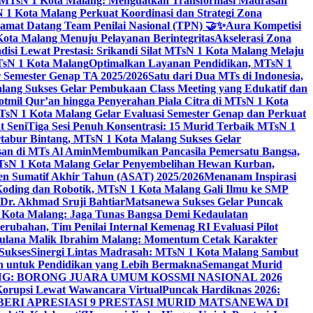
i MTsN 1 Kota Malang: Menguatkan Transformasi Madrasah
1 Kota Malang Perkuat Koordinasi dan Strategi Zona
amat Datang Team Penilai Nasional (TPN) 🤝✨
Aura Kompetisi
ta Malang Menuju Pelayanan Berintegritas
Akselerasi Zona
isi Lewat Prestasi: Srikandi Silat MTsN 1 Kota Malang Melaju
TsN 1 Kota Malang
Optimalkan Layanan Pendidikan, MTsN 1
r Semester Genap TA 2025/2026
Satu dari Dua MTs di Indonesia,
ng Sukses Gelar Pembukaan Class Meeting yang Edukatif dan
hotmil Qur’an hingga Penyerahan Piala Citra di MTsN 1 Kota
MTsN 1 Kota Malang Gelar Evaluasi Semester Genap dan Perkuat
 Seni
Tiga Sesi Penuh Konsentrasi: 15 Murid Terbaik MTsN 1
tabur Bintang, MTsN 1 Kota Malang Sukses Gelar
san di MTs Al Amin
Membumikan Pancasila Pemersatu Bangsa,
sN 1 Kota Malang Gelar Penyembelihan Hewan Kurban,
en Sumatif Akhir Tahun (ASAT) 2025/2026
Menanam Inspirasi
 Koding dan Robotik, MTsN 1 Kota Malang Gali Ilmu ke SMP
 Dr. Akhmad Sruji Bahtiar
Matsanewa Sukses Gelar Puncak
Kota Malang: Jaga Tunas Bangsa Demi Kedaulatan
rubahan, Tim Penilai Internal Kemenag RI Evaluasi Pilot
aulana Malik Ibrahim Malang: Momentum Cetak Karakter
Sukses
Sinergi Lintas Madrasah: MTsN 1 Kota Malang Sambut
h untuk Pendidikan yang Lebih Bermakna
Semangat Murid
 BORONG JUARA UMUM KOSSMI NASIONAL 2026
Korupsi Lewat Wawancara Virtual
Puncak Hardiknas 2026:
ERI APRESIASI 9 PRESTASI MURID MATSANEWA DI