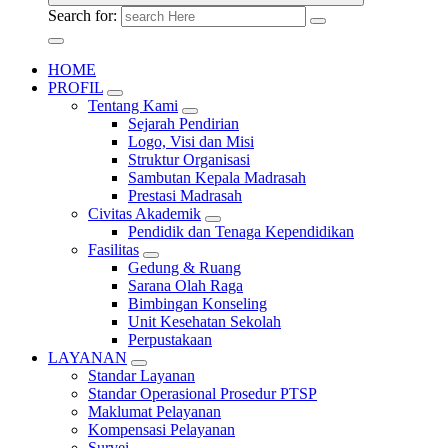
Search for:
HOME
PROFIL
Tentang Kami
Sejarah Pendirian
Logo, Visi dan Misi
Struktur Organisasi
Sambutan Kepala Madrasah
Prestasi Madrasah
Civitas Akademik
Pendidik dan Tenaga Kependidikan
Fasilitas
Gedung & Ruang
Sarana Olah Raga
Bimbingan Konseling
Unit Kesehatan Sekolah
Perpustakaan
LAYANAN
Standar Layanan
Standar Operasional Prosedur PTSP
Maklumat Pelayanan
Kompensasi Pelayanan
Survei