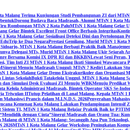
Kota Malang Terima Kunjungan Studi Pembangunan ZI dari MTsN
rbentuk
Dorong Budaya Baca Madrasah, Alumni MTsN 1 Kota Mal
Tiru Rombongan MTsN 2 Kota Palu
MTsN 1 Kota Malang Gelar Up
g Gelar Bimtek Excellent Front Office Berbasis Integritas
Konti
1 Kota Malang Gelar Sosialisasi Deteksi Dini dan Pertolongan P
 EduTrip ke Dua Negara
Prestasi Gemilang, Murid MTsN 1 Kota 
doarjo, MTsN 1 Kota Malang Berbagi Praktik Baik Manajeme
tunya Delegasi MTs, Murid MTsN 1 Kota Malang Ukir Sejarah 
Genre Bersama Komisi IX DPR RI dan BKKBN
Lewat Seni Peran,
si, Tim Inti ZI MTsN 1 Kota Malang Ikuti Simulasi Wawancara Pe
AM
Sinergi Menuju Madrasah Unggul: MTsN 7 Kediri Lakukan Stud
sN 1 Kota Malang Gelar Demo Ekstrakurikuler dan Organisas
 Lintas Sekolah
Bukti Tatakelola Unggul, MTsN 1 Kota Malang Sa
n dan Simulasi Desk Evaluasi ZI Menuju WBK
Menuju Predikat 
ta Kelola Administrasi Madrasah, Bimtek Operator SKS Se-Indo
ja Triwulan II
Tutup Pelatihan di Lanal Malang, Kepala MTsN 1
 Mahasiswi Prancis dalam M.I.N.D.S. 2026
Penyerahan Mahasis
ncana Kemenag Kota Malang Lakukan Pendampingan Intensif Zo
t Sistem TI, MTsN 1 Kota Malang Belajar Praktik Baik ke P3T
“Mendidik dengan Cinta”
Sinergi Madrasah dan Orang Tua: Kun
Malang di MTsN 1 Kota Malang: Secanggih Apa Pun Teknologi,
N 2026
MTsN 1 Kota Malang Gelar Workshop Peningkatan Kompet