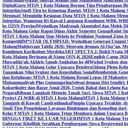
Madrasah
Perkuat Sinergi, Komite dan Manajemen Madrasah G
Digital
Guru MTsN 1 Kota Malang Borong Tiga Penghargaan Bida
Integritas
Studi Tiru ke Kemenag Bantul, MTsN 1 Kota Malang Si
Menguat! Mengintip Kesiapan Duta MTsN 1 Kota Malang Men
Integritas, Wamenag RI Kawal Langsung Komitmen WBK-WBB
ke O2SN Provinsi
Wujudkan Madrasah Akuntabel dan Melek Digi
Kota Malang Gelar Rapat Dinas Akhir Semester Genap
Rajut Si
MTsN 1 Kota Malang Siap Melaju ke Penilaian Nasional Zona In
Kompetitif
M*STAR OLYMPIAD: Wujudkan Generasi Unggul M
Malang
Mukhoyam Tahfiz 2026: Menyatu dengan Al-Qur’an, Me
Komitmen Kurikulum Merdeka
ART SPECTA 2: Bukti Nyata MT
Kota Malang Berjuang di Ajang OSN-K 2026
English Camp 2026
Muwadda’ah Akhiris Sanah Angkatan ke-48
Wujud Syukur dan 
MTsN 1 Kota Malang Gelar Upacara Bendera
Sidang Pleno Kel
Tanamkan Nilai Syukur dan Kepedulian Sosial
Membentuk Gener
dan Ketulusan: MTsN 1 Kota Malang Resmi Lepas 18 Mahasiswa 
Muhammadiyah Plus Gunungpring
Selesai dengan Diri Sendiri
Kokurikuler dan Bazar Amal 2026, Unjuk Bakat dan Lelang K
Negara
Ribuan Langkah Menuju Tanah Suci, Siswa MTsN 1 Kota
Project ZI-WBK di MTsN 1 Kota Malang
MTsN 1 Kota Malang G
Tangguh di Kawah Candradimuka
Pimpin Upacara Terakhir, dr
Studi Tiru Pengelolaan Layanan Bimbingan dan Konseling dar
Kelas 9 MTsN 1 Kota Malang Tetap Membara dalam Upacara B
HINGGA TIKET KE LUAR NEGERI
MTsN 1 Kota Malang Tem
Gubernur Khofifah Serahkan Penghargaan Siswa Berprestasi 