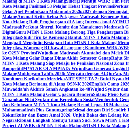
Malang di MTsN 1 Kota Malang
Sinergi Menuju WBK: Tim Pere
Kota Malang Fasilitasi 53 Pelajar Hebat Tingkat Provinsi
Perkua
Gelar Apel Pembukaan Matamuda 2026/2027 dengan Semangat 
Malang
Amanat Kritis Ketua Pokjawas Madrasah Kemenag Kota 
Kota Malang Raih Penghargaan di Ajang Internasional AYIMU
Madrasah
Perkuat Sinergi, Komite dan Manajemen Madrasah G
Digital
Guru MTsN 1 Kota Malang Borong Tiga Penghargaan Bida
Integritas
Studi Tiru ke Kemenag Bantul, MTsN 1 Kota Malang Si
Menguat! Mengintip Kesiapan Duta MTsN 1 Kota Malang Men
Integritas, Wamenag RI Kawal Langsung Komitmen WBK-WBB
ke O2SN Provinsi
Wujudkan Madrasah Akuntabel dan Melek Digi
Kota Malang Gelar Rapat Dinas Akhir Semester Genap
Rajut Si
MTsN 1 Kota Malang Siap Melaju ke Penilaian Nasional Zona In
Kompetitif
M*STAR OLYMPIAD: Wujudkan Generasi Unggul M
Malang
Mukhoyam Tahfiz 2026: Menyatu dengan Al-Qur’an, Me
Komitmen Kurikulum Merdeka
ART SPECTA 2: Bukti Nyata MT
Kota Malang Berjuang di Ajang OSN-K 2026
English Camp 2026
Muwadda’ah Akhiris Sanah Angkatan ke-48
Wujud Syukur dan 
MTsN 1 Kota Malang Gelar Upacara Bendera
Sidang Pleno Kel
Tanamkan Nilai Syukur dan Kepedulian Sosial
Membentuk Gener
dan Ketulusan: MTsN 1 Kota Malang Resmi Lepas 18 Mahasiswa 
Muhammadiyah Plus Gunungpring
Selesai dengan Diri Sendiri
Kokurikuler dan Bazar Amal 2026, Unjuk Bakat dan Lelang K
Negara
Ribuan Langkah Menuju Tanah Suci, Siswa MTsN 1 Kota
Project ZI-WBK di MTsN 1 Kota Malang
MTsN 1 Kota Malang G