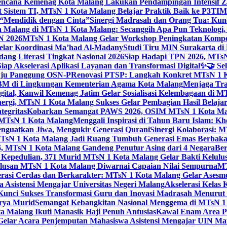
ncana Kemenag Kota Malang Lakukan Pendampingan Intensif Zo
t Sistem TI, MTsN 1 Kota Malang Belajar Praktik Baik ke P3T
“Mendidik dengan Cinta”
Sinergi Madrasah dan Orang Tua: Kun
Malang di MTsN 1 Kota Malang: Secanggih Apa Pun Teknologi,
N 2026
MTsN 1 Kota Malang Gelar Workshop Peningkatan Kompet
elar Koordinasi Ma’had Al-Madany
Studi Tiru MIN Surakarta d
ng Literasi Tingkat Nasional 2026
Siap Hadapi TPN 2026, MTsN 
ap Akselerasi Aplikasi Layanan dan Transformasi Digital
✨🤝 Sel
uju Panggung OSN-P
Renovasi PTSP: Langkah Konkret MTsN 1 Ko
M di Lingkungan Kementerian Agama Kota Malang
Menjaga Trad
tal, Kanwil Kemenag Jatim Gelar Sosialisasi Kelembagaan di M
nergi, MTsN 1 Kota Malang Sukses Gelar Pembagian Hasil Belaja
tegritas
Kobarkan Semangat PAWS 2026, OSIM MTsN 1 Kota Mala
TsN 1 Kota Malang
Menggali Inspirasi di Tahun Baru Islam: K
nguatkan Jiwa, Mengukir Generasi Qurani
Sinergi Kolaborasi: 
sN 1 Kota Malang Jadi Ruang Tumbuh Generasi Emas Berbakat
, MTsN 1 Kota Malang Gandeng Penutur Asing dari 4 Negara
Ber
Kepedulian, 371 Murid MTsN 1 Kota Malang Gelar Bakti Kelulu
ulusan MTsN 1 Kota Malang Diwarnai Capaian Nilai Sempurna
MT
asi Cerdas dan Berkarakter: MTsN 1 Kota Malang Gelar Asesm
Asistensi Mengajar Universitas Negeri Malang
Akselerasi Kelas
: Kunci Sukses Transformasi Guru dan Inovasi Madrasah Menurut
arya Murid
Semangat Kebangkitan Nasional Menggema di MTsN 1 
 Malang Ikuti Manasik Haji Penuh Antusias
Kawal Enam Area Pe
elar Acara Penjemputan Mahasiswa Asistensi Mengajar UIN M