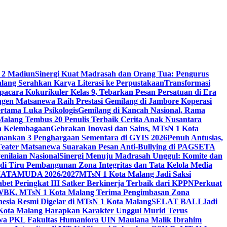
 2 Madiun
Sinergi Kuat Madrasah dan Orang Tua: Pengurus
ang Serahkan Karya Literasi ke Perpustakaan
Transformasi
acara Kokurikuler Kelas 9, Tebarkan Pesan Persatuan di Era
ngen Matsanewa Raih Prestasi Gemilang di Jambore Koperasi
ertama Luka Psikologis
Gemilang di Kancah Nasional, Rama
Malang Tembus 20 Penulis Terbaik Cerita Anak Nusantara
n Kelembagaan
Gebrakan Inovasi dan Sains, MTsN 1 Kota
Amankan 3 Penghargaan Sementara di GYIS 2026
Penuh Antusias,
 Teater Matsanewa Suarakan Pesan Anti-Bullying di PAGSETA
nilaian Nasional
Sinergi Menuju Madrasah Unggul: Komite dan
i Tiru Pembangunan Zona Integritas dan Tata Kelola Media
i MATAMUDA 2026/2027
MTsN 1 Kota Malang Jadi Saksi
bet Peringkat III Satker Berkinerja Terbaik dari KPPN
Perkuat
WBK, MTsN 1 Kota Malang Terima Pengimbasan Zona
nesia Resmi Digelar di MTsN 1 Kota Malang
SELAT BALI Jadi
 Kota Malang Harapkan Karakter Unggul Murid Terus
wa PKL Fakultas Humaniora UIN Maulana Malik Ibrahim