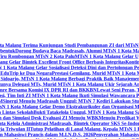
Kota Malang Terima Kunjungan Studi Pembangunan ZI dari MTsN
rbentuk
Dorong Budaya Baca Madrasah, Alumni MTsN 1 Kota Mal
Tiru Rombongan MTsN 2 Kota Palu
MTsN 1 Kota Malang Gelar Up
g Gelar Bimtek Excellent Front Office Berbasis Integritas
Konti
1 Kota Malang Gelar Sosialisasi Deteksi Dini dan Pertolongan P
 EduTrip ke Dua Negara
Prestasi Gemilang, Murid MTsN 1 Kota 
doarjo, MTsN 1 Kota Malang Berbagi Praktik Baik Manajeme
tunya Delegasi MTs, Murid MTsN 1 Kota Malang Ukir Sejarah 
Genre Bersama Komisi IX DPR RI dan BKKBN
Lewat Seni Peran,
si, Tim Inti ZI MTsN 1 Kota Malang Ikuti Simulasi Wawancara Pe
AM
Sinergi Menuju Madrasah Unggul: MTsN 7 Kediri Lakukan Stud
sN 1 Kota Malang Gelar Demo Ekstrakurikuler dan Organisas
 Lintas Sekolah
Bukti Tatakelola Unggul, MTsN 1 Kota Malang Sa
n dan Simulasi Desk Evaluasi ZI Menuju WBK
Menuju Predikat 
ta Kelola Administrasi Madrasah, Bimtek Operator SKS Se-Indo
ja Triwulan II
Tutup Pelatihan di Lanal Malang, Kepala MTsN 1
 Mahasiswi Prancis dalam M.I.N.D.S. 2026
Penyerahan Mahasis