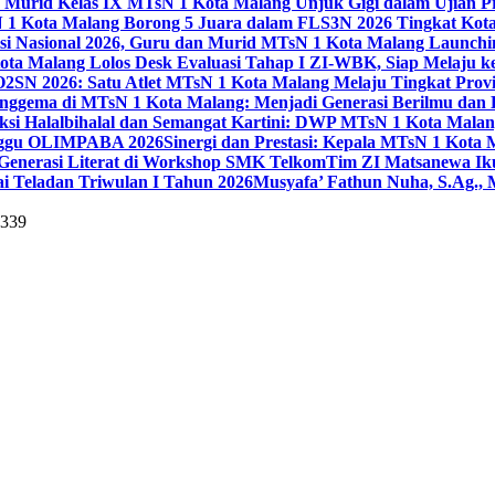
 Murid Kelas IX MTsN 1 Kota Malang Unjuk Gigi dalam Ujian Pr
1 Kota Malang Borong 5 Juara dalam FLS3N 2026 Tingkat Kot
uisi Nasional 2026, Guru dan Murid MTsN 1 Kota Malang Launch
ta Malang Lolos Desk Evaluasi Tahap I ZI-WBK, Siap Melaju ke
O2SN 2026: Satu Atlet MTsN 1 Kota Malang Melaju Tingkat Provi
nggema di MTsN 1 Kota Malang: Menjadi Generasi Berilmu dan 
eksi Halalbihalal dan Semangat Kartini: DWP MTsN 1 Kota Malan
unggu OLIMPABA 2026
Sinergi dan Prestasi: Kepala MTsN 1 Kota
Generasi Literat di Workshop SMK Telkom
Tim ZI Matsanewa Ik
i Teladan Triwulan I Tahun 2026
Musyafa’ Fathun Nuha, S.Ag., 
5339