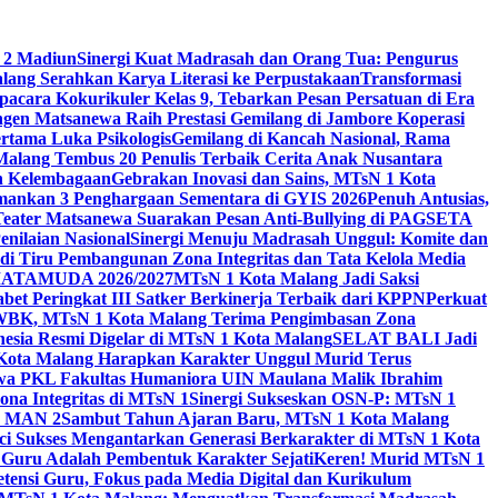
 2 Madiun
Sinergi Kuat Madrasah dan Orang Tua: Pengurus
ang Serahkan Karya Literasi ke Perpustakaan
Transformasi
acara Kokurikuler Kelas 9, Tebarkan Pesan Persatuan di Era
ngen Matsanewa Raih Prestasi Gemilang di Jambore Koperasi
ertama Luka Psikologis
Gemilang di Kancah Nasional, Rama
Malang Tembus 20 Penulis Terbaik Cerita Anak Nusantara
n Kelembagaan
Gebrakan Inovasi dan Sains, MTsN 1 Kota
Amankan 3 Penghargaan Sementara di GYIS 2026
Penuh Antusias,
 Teater Matsanewa Suarakan Pesan Anti-Bullying di PAGSETA
nilaian Nasional
Sinergi Menuju Madrasah Unggul: Komite dan
i Tiru Pembangunan Zona Integritas dan Tata Kelola Media
i MATAMUDA 2026/2027
MTsN 1 Kota Malang Jadi Saksi
bet Peringkat III Satker Berkinerja Terbaik dari KPPN
Perkuat
WBK, MTsN 1 Kota Malang Terima Pengimbasan Zona
nesia Resmi Digelar di MTsN 1 Kota Malang
SELAT BALI Jadi
 Kota Malang Harapkan Karakter Unggul Murid Terus
wa PKL Fakultas Humaniora UIN Maulana Malik Ibrahim
na Integritas di MTsN 1
Sinergi Sukseskan OSN-P: MTsN 1
IM MAN 2
Sambut Tahun Ajaran Baru, MTsN 1 Kota Malang
ci Sukses Mengantarkan Generasi Berkarakter di MTsN 1 Kota
 Guru Adalah Pembentuk Karakter Sejati
Keren! Murid MTsN 1
ensi Guru, Fokus pada Media Digital dan Kurikulum