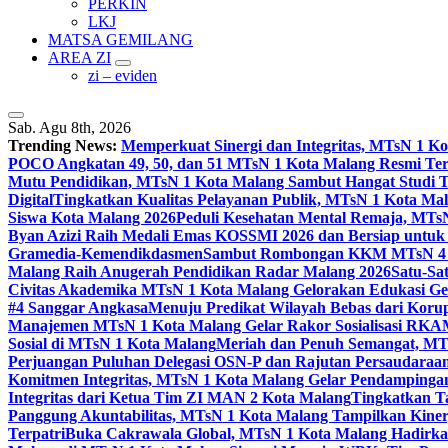
PERKIN
LKJ
MATSA GEMILANG
AREA ZI
zi – eviden
Sab. Agu 8th, 2026
Trending News:
Memperkuat Sinergi dan Integritas, MTsN 1 
POCO Angkatan 49, 50, dan 51 MTsN 1 Kota Malang Resmi Te
Mutu Pendidikan, MTsN 1 Kota Malang Sambut Hangat Studi 
Digital
Tingkatkan Kualitas Pelayanan Publik, MTsN 1 Kota Malan
Siswa Kota Malang 2026
Peduli Kesehatan Mental Remaja, MTsN 
Byan Azizi Raih Medali Emas KOSSMI 2026 dan Bersiap untuk
Gramedia-Kemendikdasmen
Sambut Rombongan KKM MTsN 4 Si
Malang Raih Anugerah Pendidikan Radar Malang 2026
Satu-Sa
Civitas Akademika MTsN 1 Kota Malang Gelorakan Edukasi 
#4 Sanggar Angkasa
Menuju Predikat Wilayah Bebas dari Korup
Manajemen MTsN 1 Kota Malang Gelar Rakor Sosialisasi RK
Sosial di MTsN 1 Kota Malang
Meriah dan Penuh Semangat, MT
Perjuangan Puluhan Delegasi OSN-P dan Rajutan Persaudaraan
Komitmen Integritas, MTsN 1 Kota Malang Gelar Pendampinga
Integritas dari Ketua Tim ZI MAN 2 Kota Malang
Tingkatkan Ta
Panggung Akuntabilitas, MTsN 1 Kota Malang Tampilkan Kiner
Terpatri
Buka Cakrawala Global, MTsN 1 Kota Malang Hadirkan