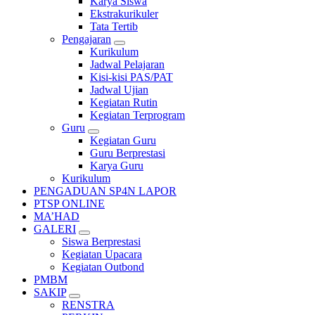
Karya Siswa
Ekstrakurikuler
Tata Tertib
Pengajaran
Kurikulum
Jadwal Pelajaran
Kisi-kisi PAS/PAT
Jadwal Ujian
Kegiatan Rutin
Kegiatan Terprogram
Guru
Kegiatan Guru
Guru Berprestasi
Karya Guru
Kurikulum
PENGADUAN SP4N LAPOR
PTSP ONLINE
MA’HAD
GALERI
Siswa Berprestasi
Kegiatan Upacara
Kegiatan Outbond
PMBM
SAKIP
RENSTRA