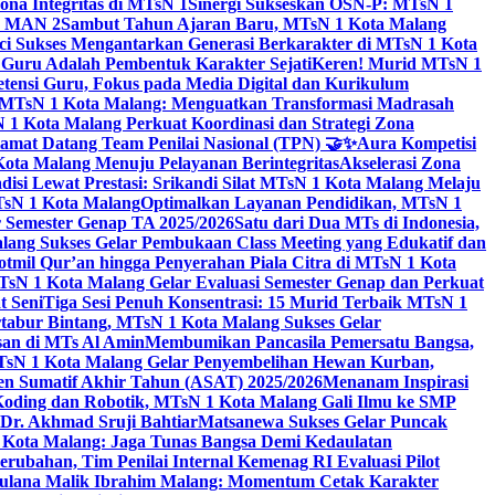
na Integritas di MTsN 1
Sinergi Sukseskan OSN-P: MTsN 1
IM MAN 2
Sambut Tahun Ajaran Baru, MTsN 1 Kota Malang
ci Sukses Mengantarkan Generasi Berkarakter di MTsN 1 Kota
 Guru Adalah Pembentuk Karakter Sejati
Keren! Murid MTsN 1
ensi Guru, Fokus pada Media Digital dan Kurikulum
i MTsN 1 Kota Malang: Menguatkan Transformasi Madrasah
1 Kota Malang Perkuat Koordinasi dan Strategi Zona
amat Datang Team Penilai Nasional (TPN) 🤝✨
Aura Kompetisi
ta Malang Menuju Pelayanan Berintegritas
Akselerasi Zona
isi Lewat Prestasi: Srikandi Silat MTsN 1 Kota Malang Melaju
TsN 1 Kota Malang
Optimalkan Layanan Pendidikan, MTsN 1
r Semester Genap TA 2025/2026
Satu dari Dua MTs di Indonesia,
ng Sukses Gelar Pembukaan Class Meeting yang Edukatif dan
hotmil Qur’an hingga Penyerahan Piala Citra di MTsN 1 Kota
MTsN 1 Kota Malang Gelar Evaluasi Semester Genap dan Perkuat
 Seni
Tiga Sesi Penuh Konsentrasi: 15 Murid Terbaik MTsN 1
tabur Bintang, MTsN 1 Kota Malang Sukses Gelar
san di MTs Al Amin
Membumikan Pancasila Pemersatu Bangsa,
sN 1 Kota Malang Gelar Penyembelihan Hewan Kurban,
en Sumatif Akhir Tahun (ASAT) 2025/2026
Menanam Inspirasi
 Koding dan Robotik, MTsN 1 Kota Malang Gali Ilmu ke SMP
 Dr. Akhmad Sruji Bahtiar
Matsanewa Sukses Gelar Puncak
Kota Malang: Jaga Tunas Bangsa Demi Kedaulatan
rubahan, Tim Penilai Internal Kemenag RI Evaluasi Pilot
aulana Malik Ibrahim Malang: Momentum Cetak Karakter