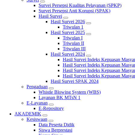
Survei Persepsi Kualitas Pelayanan (SPKP)
Survei Persepsi Anti Korupsi (SPAK)
Hasil Survei
Hasil Survei 2026
Triwulan 1
Hasil Survei 2025
Triwulan I
Triwulan II
Triwulan III
Hasil Survei 2024
Hasil Survei Indeks Kepuasan Masya
Hasil Survei Indeks Kepuasan Masya
Hasil Survei Indeks Kepuasan Masya
Hasil Survei Indeks Kepuasan Masya
Hasil Survei SPAK 2024
Pengaduan
Whistle Blowing System (WBS)
Layanan BK MTsN 1
E-Layanan
E-Repository
AKADEMIK
Kesiswaan
Data Peserta Didik
Siswa Berprestasi