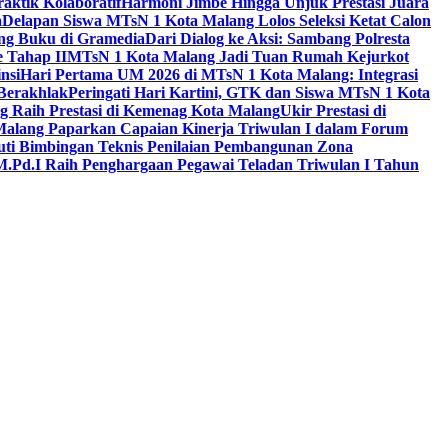
aktik Kolaboratif
Harmoni Jimbe Hingga Unjuk Prestasi Juara
a
Delapan Siswa MTsN 1 Kota Malang Lolos Seleksi Ketat Calon
ing Buku di Gramedia
Dari Dialog ke Aksi: Sambang Polresta
 Tahap II
MTsN 1 Kota Malang Jadi Tuan Rumah Kejurkot
nsi
Hari Pertama UM 2026 di MTsN 1 Kota Malang: Integrasi
Berakhlak
Peringati Hari Kartini, GTK dan Siswa MTsN 1 Kota
g Raih Prestasi di Kemenag Kota Malang
Ukir Prestasi di
 Malang Paparkan Capaian Kinerja Triwulan I dalam Forum
uti Bimbingan Teknis Penilaian Pembangunan Zona
M.Pd.I Raih Penghargaan Pegawai Teladan Triwulan I Tahun