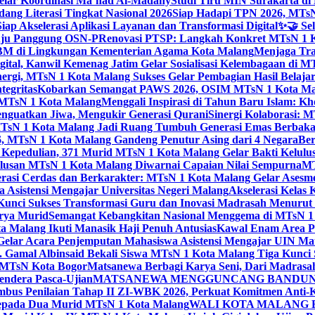
elar Koordinasi Ma’had Al-Madany
Studi Tiru MIN Surakarta d
ng Literasi Tingkat Nasional 2026
Siap Hadapi TPN 2026, MTsN 
ap Akselerasi Aplikasi Layanan dan Transformasi Digital
✨🤝 Sel
uju Panggung OSN-P
Renovasi PTSP: Langkah Konkret MTsN 1 Ko
M di Lingkungan Kementerian Agama Kota Malang
Menjaga Trad
tal, Kanwil Kemenag Jatim Gelar Sosialisasi Kelembagaan di M
nergi, MTsN 1 Kota Malang Sukses Gelar Pembagian Hasil Belaja
tegritas
Kobarkan Semangat PAWS 2026, OSIM MTsN 1 Kota Mala
TsN 1 Kota Malang
Menggali Inspirasi di Tahun Baru Islam: K
nguatkan Jiwa, Mengukir Generasi Qurani
Sinergi Kolaborasi: 
sN 1 Kota Malang Jadi Ruang Tumbuh Generasi Emas Berbakat
, MTsN 1 Kota Malang Gandeng Penutur Asing dari 4 Negara
Ber
Kepedulian, 371 Murid MTsN 1 Kota Malang Gelar Bakti Kelulu
ulusan MTsN 1 Kota Malang Diwarnai Capaian Nilai Sempurna
MT
asi Cerdas dan Berkarakter: MTsN 1 Kota Malang Gelar Asesm
Asistensi Mengajar Universitas Negeri Malang
Akselerasi Kelas
: Kunci Sukses Transformasi Guru dan Inovasi Madrasah Menurut
arya Murid
Semangat Kebangkitan Nasional Menggema di MTsN 1 
 Malang Ikuti Manasik Haji Penuh Antusias
Kawal Enam Area Pe
elar Acara Penjemputan Mahasiswa Asistensi Mengajar UIN M
. Gamal Albinsaid Bekali Siswa MTsN 1 Kota Malang Tiga Kunci 
i MTsN Kota Bogor
Matsanewa Berbagi Karya Seni, Dari Madrasa
endera Pasca-Ujian
MATSANEWA MENGGUNCANG BANDUNG:
bus Penilaian Tahap II ZI-WBK 2026, Perkuat Komitmen Anti-
kepada Dua Murid MTsN 1 Kota Malang
WALI KOTA MALANG B