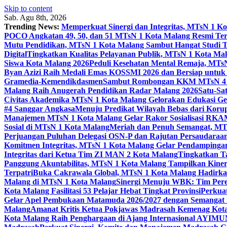
Skip to content
Sab. Agu 8th, 2026
Trending News:
Memperkuat Sinergi dan Integritas, MTsN 1 
POCO Angkatan 49, 50, dan 51 MTsN 1 Kota Malang Resmi Te
Mutu Pendidikan, MTsN 1 Kota Malang Sambut Hangat Studi 
Digital
Tingkatkan Kualitas Pelayanan Publik, MTsN 1 Kota Malan
Siswa Kota Malang 2026
Peduli Kesehatan Mental Remaja, MTsN 
Byan Azizi Raih Medali Emas KOSSMI 2026 dan Bersiap untuk
Gramedia-Kemendikdasmen
Sambut Rombongan KKM MTsN 4 Si
Malang Raih Anugerah Pendidikan Radar Malang 2026
Satu-Sa
Civitas Akademika MTsN 1 Kota Malang Gelorakan Edukasi 
#4 Sanggar Angkasa
Menuju Predikat Wilayah Bebas dari Korup
Manajemen MTsN 1 Kota Malang Gelar Rakor Sosialisasi RK
Sosial di MTsN 1 Kota Malang
Meriah dan Penuh Semangat, MT
Perjuangan Puluhan Delegasi OSN-P dan Rajutan Persaudaraan
Komitmen Integritas, MTsN 1 Kota Malang Gelar Pendampinga
Integritas dari Ketua Tim ZI MAN 2 Kota Malang
Tingkatkan Ta
Panggung Akuntabilitas, MTsN 1 Kota Malang Tampilkan Kiner
Terpatri
Buka Cakrawala Global, MTsN 1 Kota Malang Hadirkan
Malang di MTsN 1 Kota Malang
Sinergi Menuju WBK: Tim Pere
Kota Malang Fasilitasi 53 Pelajar Hebat Tingkat Provinsi
Perkua
Gelar Apel Pembukaan Matamuda 2026/2027 dengan Semangat 
Malang
Amanat Kritis Ketua Pokjawas Madrasah Kemenag Kota 
Kota Malang Raih Penghargaan di Ajang Internasional AYIMU