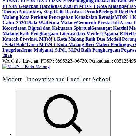
AJANG FLS3N DAN O2SN 2026
Panggung Inovasi Matsanewa:
FLS3N Getarkan Hardiknas 2026 di MTsN 1 Kota Malang
MTsN 
Taruna Nusantara, Siap Raih Beasiswa Penuh
Peringati Hari P
Malang Kota Perkuat Pencegahan Kenakalan Remaja
MTsN 1 Ko
Catur 2026 Piala Wali Kota Malang
Gemuruh Prestasi di Arena 
Kecerdasan Digital dan Kekuatan Spiritual
Semangat Kartini Me
Malang Raih Penghargaan Literasi dari Menteri Agama RI
Refl
Kancah Provinsi, MTsN 1 Kota Malang Raih Dua Medali Per
“Selat Bali”
Guru MTsN 1 Kota Malang Beri Materi Pentingnya 
Integritas
Irma Mulyanti, S.Pd., M.Pd Raih Penghargaan Pegawa
2026
WA Only, Layanan PTSP : 0895323406730, Pengaduan : 08512649
Modern, Innovative and Excellent School