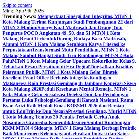
Skip to content
Ming. Agu 9th, 2026
Trending News:
Memperkuat Sinergi dan Integritas, MTsN 1
Kota Malang Terima Kunjungan Studi Pembangunan ZI dari
MTsN 2 Madiun
Sinergi Kuat Madrasah dan Orang Tua:
Pengurus POCO Angkatan 49, 50, dan 51 MTsN 1 Kota
Malang Resmi Terbentuk
Dorong Budaya Baca Madrasah,
Alumni MTsN 1 Kota Malang Serahkan Karya Literasi ke
Perpustakaan
Transformasi Mutu Pendidikan, MTsN 1 Kota
Malang Sambut Hangat Studi Tiru Rombongan MTsN 2 Kota
Palu
MTsN 1 Kota Malang Gelar Upacara Kokurikuler Kelas 9,
Tebarkan Pesan Persatuan di Era Digital
Tingkatkan Kualitas
Pelayanan Publik, MTsN 1 Kota Malang Gelar Bimtek
Excellent Front Office Berbasis Integritas
Kontingen
Matsanewa Raih Prestasi Gemilang di Jambore Koperasi Siswa
Kota Malang 2026
Peduli Kesehatan Mental Remaja, MTsN 1
Kota Malang Gelar Sosialisasi Deteksi Dini dan Pertolongan
Pertama Luka Psikologis
Gemilang di Kancah Nasional, Rama
Byan Azizi Raih Medali Emas KOSSMI 2026 dan Bersiap
untuk EduTrip ke Dua Negara
Prestasi Gemilang, Murid MTsN
1 Kota Malang Tembus 20 Penulis Terbaik Cerita Anak
Nusantara Gramedia-Kemendikdasmen
Sambut Rombongan
KKM MTsN 4 Sidoarjo, MTsN 1 Kota Malang Berbagi Praktik
Baik Manajemen Kelembagaan
Gebrakan Inovasi dan Sains,