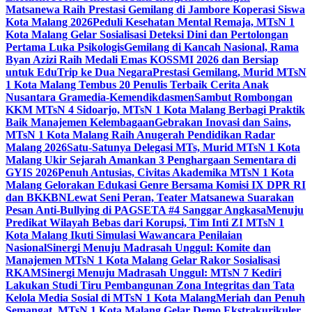
Matsanewa Raih Prestasi Gemilang di Jambore Koperasi Siswa
Kota Malang 2026
Peduli Kesehatan Mental Remaja, MTsN 1
Kota Malang Gelar Sosialisasi Deteksi Dini dan Pertolongan
Pertama Luka Psikologis
Gemilang di Kancah Nasional, Rama
Byan Azizi Raih Medali Emas KOSSMI 2026 dan Bersiap
untuk EduTrip ke Dua Negara
Prestasi Gemilang, Murid MTsN
1 Kota Malang Tembus 20 Penulis Terbaik Cerita Anak
Nusantara Gramedia-Kemendikdasmen
Sambut Rombongan
KKM MTsN 4 Sidoarjo, MTsN 1 Kota Malang Berbagi Praktik
Baik Manajemen Kelembagaan
Gebrakan Inovasi dan Sains,
MTsN 1 Kota Malang Raih Anugerah Pendidikan Radar
Malang 2026
Satu-Satunya Delegasi MTs, Murid MTsN 1 Kota
Malang Ukir Sejarah Amankan 3 Penghargaan Sementara di
GYIS 2026
Penuh Antusias, Civitas Akademika MTsN 1 Kota
Malang Gelorakan Edukasi Genre Bersama Komisi IX DPR RI
dan BKKBN
Lewat Seni Peran, Teater Matsanewa Suarakan
Pesan Anti-Bullying di PAGSETA #4 Sanggar Angkasa
Menuju
Predikat Wilayah Bebas dari Korupsi, Tim Inti ZI MTsN 1
Kota Malang Ikuti Simulasi Wawancara Penilaian
Nasional
Sinergi Menuju Madrasah Unggul: Komite dan
Manajemen MTsN 1 Kota Malang Gelar Rakor Sosialisasi
RKAM
Sinergi Menuju Madrasah Unggul: MTsN 7 Kediri
Lakukan Studi Tiru Pembangunan Zona Integritas dan Tata
Kelola Media Sosial di MTsN 1 Kota Malang
Meriah dan Penuh
Semangat, MTsN 1 Kota Malang Gelar Demo Ekstrakurikuler