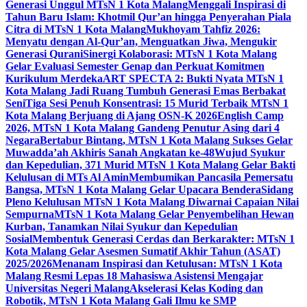
Generasi Unggul MTsN 1 Kota Malang
Menggali Inspirasi di
Tahun Baru Islam: Khotmil Qur’an hingga Penyerahan Piala
Citra di MTsN 1 Kota Malang
Mukhoyam Tahfiz 2026:
Menyatu dengan Al-Qur’an, Menguatkan Jiwa, Mengukir
Generasi Qurani
Sinergi Kolaborasi: MTsN 1 Kota Malang
Gelar Evaluasi Semester Genap dan Perkuat Komitmen
Kurikulum Merdeka
ART SPECTA 2: Bukti Nyata MTsN 1
Kota Malang Jadi Ruang Tumbuh Generasi Emas Berbakat
Seni
Tiga Sesi Penuh Konsentrasi: 15 Murid Terbaik MTsN 1
Kota Malang Berjuang di Ajang OSN-K 2026
English Camp
2026, MTsN 1 Kota Malang Gandeng Penutur Asing dari 4
Negara
Bertabur Bintang, MTsN 1 Kota Malang Sukses Gelar
Muwadda’ah Akhiris Sanah Angkatan ke-48
Wujud Syukur
dan Kepedulian, 371 Murid MTsN 1 Kota Malang Gelar Bakti
Kelulusan di MTs Al Amin
Membumikan Pancasila Pemersatu
Bangsa, MTsN 1 Kota Malang Gelar Upacara Bendera
Sidang
Pleno Kelulusan MTsN 1 Kota Malang Diwarnai Capaian Nilai
Sempurna
MTsN 1 Kota Malang Gelar Penyembelihan Hewan
Kurban, Tanamkan Nilai Syukur dan Kepedulian
Sosial
Membentuk Generasi Cerdas dan Berkarakter: MTsN 1
Kota Malang Gelar Asesmen Sumatif Akhir Tahun (ASAT)
2025/2026
Menanam Inspirasi dan Ketulusan: MTsN 1 Kota
Malang Resmi Lepas 18 Mahasiswa Asistensi Mengajar
Universitas Negeri Malang
Akselerasi Kelas Koding dan
Robotik, MTsN 1 Kota Malang Gali Ilmu ke SMP