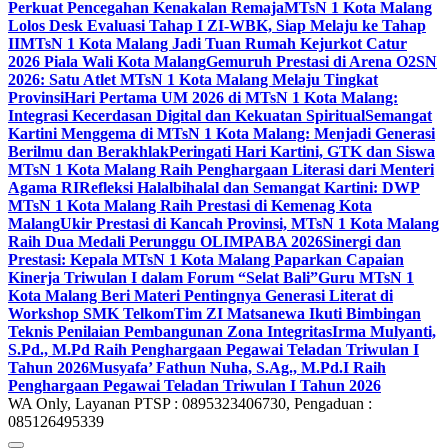
Perkuat Pencegahan Kenakalan Remaja
MTsN 1 Kota Malang
Lolos Desk Evaluasi Tahap I ZI-WBK, Siap Melaju ke Tahap
II
MTsN 1 Kota Malang Jadi Tuan Rumah Kejurkot Catur
2026 Piala Wali Kota Malang
Gemuruh Prestasi di Arena O2SN
2026: Satu Atlet MTsN 1 Kota Malang Melaju Tingkat
Provinsi
Hari Pertama UM 2026 di MTsN 1 Kota Malang:
Integrasi Kecerdasan Digital dan Kekuatan Spiritual
Semangat
Kartini Menggema di MTsN 1 Kota Malang: Menjadi Generasi
Berilmu dan Berakhlak
Peringati Hari Kartini, GTK dan Siswa
MTsN 1 Kota Malang Raih Penghargaan Literasi dari Menteri
Agama RI
Refleksi Halalbihalal dan Semangat Kartini: DWP
MTsN 1 Kota Malang Raih Prestasi di Kemenag Kota
Malang
Ukir Prestasi di Kancah Provinsi, MTsN 1 Kota Malang
Raih Dua Medali Perunggu OLIMPABA 2026
Sinergi dan
Prestasi: Kepala MTsN 1 Kota Malang Paparkan Capaian
Kinerja Triwulan I dalam Forum “Selat Bali”
Guru MTsN 1
Kota Malang Beri Materi Pentingnya Generasi Literat di
Workshop SMK Telkom
Tim ZI Matsanewa Ikuti Bimbingan
Teknis Penilaian Pembangunan Zona Integritas
Irma Mulyanti,
S.Pd., M.Pd Raih Penghargaan Pegawai Teladan Triwulan I
Tahun 2026
Musyafa’ Fathun Nuha, S.Ag., M.Pd.I Raih
Penghargaan Pegawai Teladan Triwulan I Tahun 2026
WA Only, Layanan PTSP : 0895323406730, Pengaduan :
085126495339