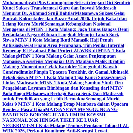
Muhammadiyah Plus Gunungpring
Selesai dengan Diri Sendiri:
Kunci Sukses Transformasi Guru dan Inovasi Madrasah
Menurut Dr. Akhmad Sruji Bahtiar
Matsanewa Sukses Gelar
Puncak Kokurikuler dan Bazar Amal 2026, Unjuk Bakat dan
Lelang Karya Murid
Semangat Kebangkitan Nasional
Menggema di MTsN 1 Kota Malang: Jaga Tunas Bangsa Demi
Kedaulatan Negara
Ribuan Langkah Menuju Tanah Suci,
Siswa MTsN 1 Kota Malang Ikuti Manasik Haji Penuh
Antusias
Kawal Enam Area Perubahan, Tim Penilai Internal
Kemenag RI Evaluasi Pilot Project ZI-WBK di MTsN 1 Kota
Malang
MTsN 1 Kota Malang Gelar Acara Penjemputan
Mahasiswa Asistensi Mengajar UIN Maulana Malik Ibrahim
Malang: Momentum Cetak Karakter Tangguh di Kawah
Candradimuka
Pimpin Upacara Terakhir, dr. Gamal Albinsaid
Bekali Siswa MTsN 1 Kota Malang Tiga Kunci Sukses
Sinergi
Lintas Madrasah: MTsN 1 Kota Malang Sambut Studi Tiru
Pengelolaan Layanan Bimbingan dan Konseling dari MTsN
Kota Bogor
Matsanewa Berbagi Karya Seni, Dari Madrasah
untuk Pendidikan yang Lebih Bermakna
Semangat Murid
Kelas 9 MTsN 1 Kota Malang Tetap Membara dalam Upacara
Bendera Pasca-Ujian
MATSANEWA MENGGUNCANG
BANDUNG: BORONG JUARA UMUM KOSSMI
NASIONAL 2026 HINGGA TIKET KE LUAR
NEGERI
MTsN 1 Kota Malang Tembus Penilaian Tahap II ZI-
WBK 2026, Perkuat Komitmen Anti-Korupsi Lewat