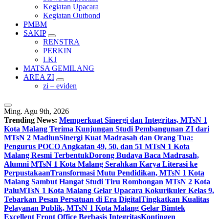
Kegiatan Upacara
Kegiatan Outbond
PMBM
SAKIP
RENSTRA
PERKIN
LKJ
MATSA GEMILANG
AREA ZI
zi – eviden
Ming. Agu 9th, 2026
Trending News:
Memperkuat Sinergi dan Integritas, MTsN 1
Kota Malang Terima Kunjungan Studi Pembangunan ZI dari
MTsN 2 Madiun
Sinergi Kuat Madrasah dan Orang Tua:
Pengurus POCO Angkatan 49, 50, dan 51 MTsN 1 Kota
Malang Resmi Terbentuk
Dorong Budaya Baca Madrasah,
Alumni MTsN 1 Kota Malang Serahkan Karya Literasi ke
Perpustakaan
Transformasi Mutu Pendidikan, MTsN 1 Kota
Malang Sambut Hangat Studi Tiru Rombongan MTsN 2 Kota
Palu
MTsN 1 Kota Malang Gelar Upacara Kokurikuler Kelas 9,
Tebarkan Pesan Persatuan di Era Digital
Tingkatkan Kualitas
Pelayanan Publik, MTsN 1 Kota Malang Gelar Bimtek
Excellent Front Office Berbasis Integritas
Kontingen