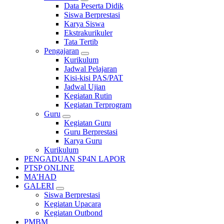
Data Peserta Didik
Siswa Berprestasi
Karya Siswa
Ekstrakurikuler
Tata Tertib
Pengajaran
Kurikulum
Jadwal Pelajaran
Kisi-kisi PAS/PAT
Jadwal Ujian
Kegiatan Rutin
Kegiatan Terprogram
Guru
Kegiatan Guru
Guru Berprestasi
Karya Guru
Kurikulum
PENGADUAN SP4N LAPOR
PTSP ONLINE
MA’HAD
GALERI
Siswa Berprestasi
Kegiatan Upacara
Kegiatan Outbond
PMBM