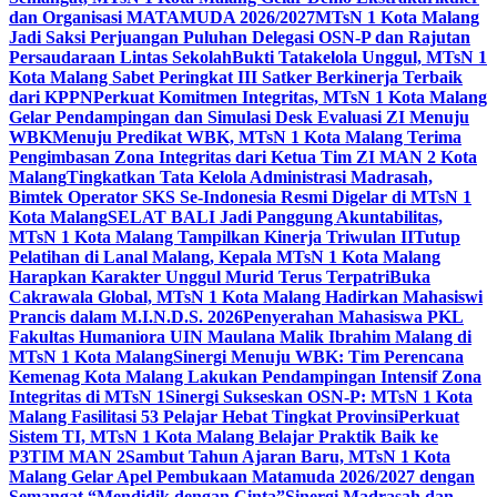
dan Organisasi MATAMUDA 2026/2027
MTsN 1 Kota Malang
Jadi Saksi Perjuangan Puluhan Delegasi OSN-P dan Rajutan
Persaudaraan Lintas Sekolah
Bukti Tatakelola Unggul, MTsN 1
Kota Malang Sabet Peringkat III Satker Berkinerja Terbaik
dari KPPN
Perkuat Komitmen Integritas, MTsN 1 Kota Malang
Gelar Pendampingan dan Simulasi Desk Evaluasi ZI Menuju
WBK
Menuju Predikat WBK, MTsN 1 Kota Malang Terima
Pengimbasan Zona Integritas dari Ketua Tim ZI MAN 2 Kota
Malang
Tingkatkan Tata Kelola Administrasi Madrasah,
Bimtek Operator SKS Se-Indonesia Resmi Digelar di MTsN 1
Kota Malang
SELAT BALI Jadi Panggung Akuntabilitas,
MTsN 1 Kota Malang Tampilkan Kinerja Triwulan II
Tutup
Pelatihan di Lanal Malang, Kepala MTsN 1 Kota Malang
Harapkan Karakter Unggul Murid Terus Terpatri
Buka
Cakrawala Global, MTsN 1 Kota Malang Hadirkan Mahasiswi
Prancis dalam M.I.N.D.S. 2026
Penyerahan Mahasiswa PKL
Fakultas Humaniora UIN Maulana Malik Ibrahim Malang di
MTsN 1 Kota Malang
Sinergi Menuju WBK: Tim Perencana
Kemenag Kota Malang Lakukan Pendampingan Intensif Zona
Integritas di MTsN 1
Sinergi Sukseskan OSN-P: MTsN 1 Kota
Malang Fasilitasi 53 Pelajar Hebat Tingkat Provinsi
Perkuat
Sistem TI, MTsN 1 Kota Malang Belajar Praktik Baik ke
P3TIM MAN 2
Sambut Tahun Ajaran Baru, MTsN 1 Kota
Malang Gelar Apel Pembukaan Matamuda 2026/2027 dengan
Semangat “Mendidik dengan Cinta”
Sinergi Madrasah dan