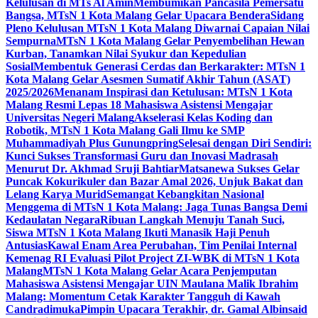
Kelulusan di MTs Al Amin
Membumikan Pancasila Pemersatu
Bangsa, MTsN 1 Kota Malang Gelar Upacara Bendera
Sidang
Pleno Kelulusan MTsN 1 Kota Malang Diwarnai Capaian Nilai
Sempurna
MTsN 1 Kota Malang Gelar Penyembelihan Hewan
Kurban, Tanamkan Nilai Syukur dan Kepedulian
Sosial
Membentuk Generasi Cerdas dan Berkarakter: MTsN 1
Kota Malang Gelar Asesmen Sumatif Akhir Tahun (ASAT)
2025/2026
Menanam Inspirasi dan Ketulusan: MTsN 1 Kota
Malang Resmi Lepas 18 Mahasiswa Asistensi Mengajar
Universitas Negeri Malang
Akselerasi Kelas Koding dan
Robotik, MTsN 1 Kota Malang Gali Ilmu ke SMP
Muhammadiyah Plus Gunungpring
Selesai dengan Diri Sendiri:
Kunci Sukses Transformasi Guru dan Inovasi Madrasah
Menurut Dr. Akhmad Sruji Bahtiar
Matsanewa Sukses Gelar
Puncak Kokurikuler dan Bazar Amal 2026, Unjuk Bakat dan
Lelang Karya Murid
Semangat Kebangkitan Nasional
Menggema di MTsN 1 Kota Malang: Jaga Tunas Bangsa Demi
Kedaulatan Negara
Ribuan Langkah Menuju Tanah Suci,
Siswa MTsN 1 Kota Malang Ikuti Manasik Haji Penuh
Antusias
Kawal Enam Area Perubahan, Tim Penilai Internal
Kemenag RI Evaluasi Pilot Project ZI-WBK di MTsN 1 Kota
Malang
MTsN 1 Kota Malang Gelar Acara Penjemputan
Mahasiswa Asistensi Mengajar UIN Maulana Malik Ibrahim
Malang: Momentum Cetak Karakter Tangguh di Kawah
Candradimuka
Pimpin Upacara Terakhir, dr. Gamal Albinsaid