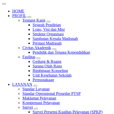
HOME
PROFIL
Tentang Kami
Sejarah Pendirian
Logo, Visi dan Misi
Struktur Organisasi
Sambutan Kepala Madrasah
Prestasi Madrasah
Civitas Akademik
Pendidik dan Tenaga Kependidikan
Fasilitas
Gedung & Ruang
Sarana Olah Raga
Bimbingan Konseling
Unit Kesehatan Sekolah
Perpustakaan
LAYANAN
Standar Layanan
Standar Operasional Prosedur PTSP
Maklumat Pelayanan
Kompensasi Pelayanan
Survei
Survei Persepsi Kualitas Pelayanan (SPKP)