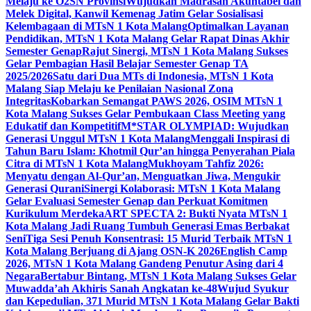
Melaju ke O2SN Provinsi
Wujudkan Madrasah Akuntabel dan
Melek Digital, Kanwil Kemenag Jatim Gelar Sosialisasi
Kelembagaan di MTsN 1 Kota Malang
Optimalkan Layanan
Pendidikan, MTsN 1 Kota Malang Gelar Rapat Dinas Akhir
Semester Genap
Rajut Sinergi, MTsN 1 Kota Malang Sukses
Gelar Pembagian Hasil Belajar Semester Genap TA
2025/2026
Satu dari Dua MTs di Indonesia, MTsN 1 Kota
Malang Siap Melaju ke Penilaian Nasional Zona
Integritas
Kobarkan Semangat PAWS 2026, OSIM MTsN 1
Kota Malang Sukses Gelar Pembukaan Class Meeting yang
Edukatif dan Kompetitif
M*STAR OLYMPIAD: Wujudkan
Generasi Unggul MTsN 1 Kota Malang
Menggali Inspirasi di
Tahun Baru Islam: Khotmil Qur’an hingga Penyerahan Piala
Citra di MTsN 1 Kota Malang
Mukhoyam Tahfiz 2026:
Menyatu dengan Al-Qur’an, Menguatkan Jiwa, Mengukir
Generasi Qurani
Sinergi Kolaborasi: MTsN 1 Kota Malang
Gelar Evaluasi Semester Genap dan Perkuat Komitmen
Kurikulum Merdeka
ART SPECTA 2: Bukti Nyata MTsN 1
Kota Malang Jadi Ruang Tumbuh Generasi Emas Berbakat
Seni
Tiga Sesi Penuh Konsentrasi: 15 Murid Terbaik MTsN 1
Kota Malang Berjuang di Ajang OSN-K 2026
English Camp
2026, MTsN 1 Kota Malang Gandeng Penutur Asing dari 4
Negara
Bertabur Bintang, MTsN 1 Kota Malang Sukses Gelar
Muwadda’ah Akhiris Sanah Angkatan ke-48
Wujud Syukur
dan Kepedulian, 371 Murid MTsN 1 Kota Malang Gelar Bakti