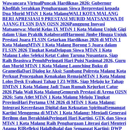
Wawancara Virtual
Puncak Hardiknas 2026: Gubernur
Khofifah Serahkan Penghargaan Siswa Berprestasi kepada
Dua Murid MTsN 1 Kota Malang
WALI KOTA MALANG
BERI APRESIASI 9 PRESTASI MURID MATSANEWA DI
AJANG FLS3N DAN O2SN 2026
Panggung Inovasi
Matsanewa: Murid Kelas IX MTsN 1 Kota Malang Unjuk Gigi
dalam Ujian Praktik Kolaboratif
Harmoni Jimbe Hingga Unjuk
Prestasi Juara FLS3N Getarkan Hardiknas 2026 di MTsN 1
Kota Malang
MTsN 1 Kota Malang Borong 5 Juara dalam
FLS3N 2026 Tingkat Kota
Delapan Siswa MTsN 1 Kota
Malang Lolos Seleksi Ketat Calon Taruna Nusantara, Siap
Raih Beasiswa Penuh
Peringati Hari Puisi Nasional 2026, Guru
dan Murid MTsN 1 Kota Malang Launching Buku di
Gramedia
Dari Dialog ke Aksi: Sambang Polresta Malang Kota
Perkuat Pencegahan Kenakalan Remaja
MTsN 1 Kota Malang
Lolos Desk Evaluasi Tahap I ZI-WBK, Siap Melaju ke Tahap
II
MTsN 1 Kota Malang Jadi Tuan Rumah Kejurkot Catur
2026 Piala Wali Kota Malang
Gemuruh Prestasi di Arena O2SN
2026: Satu Atlet MTsN 1 Kota Malang Melaju Tingkat
Provinsi
Hari Pertama UM 2026 di MTsN 1 Kota Malang:
Integrasi Kecerdasan Digital dan Kekuatan Spiritual
Semangat
Kartini Menggema di MTsN 1 Kota Malang: Menjadi Generasi
Berilmu dan Berakhlak
Peringati Hari Kartini, GTK dan Siswa
MTsN 1 Kota Malang Raih Penghargaan Literasi dari Menteri
Agama RI
Refleksi Halalbihalal dan Semangat Kartini: DWP