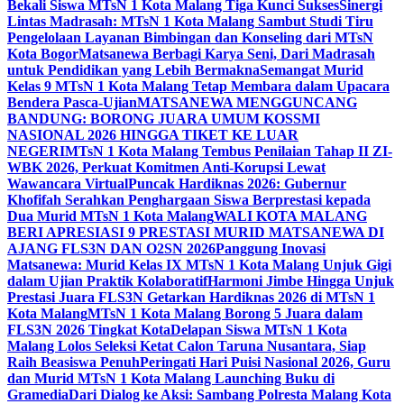
Bekali Siswa MTsN 1 Kota Malang Tiga Kunci Sukses
Sinergi
Lintas Madrasah: MTsN 1 Kota Malang Sambut Studi Tiru
Pengelolaan Layanan Bimbingan dan Konseling dari MTsN
Kota Bogor
Matsanewa Berbagi Karya Seni, Dari Madrasah
untuk Pendidikan yang Lebih Bermakna
Semangat Murid
Kelas 9 MTsN 1 Kota Malang Tetap Membara dalam Upacara
Bendera Pasca-Ujian
MATSANEWA MENGGUNCANG
BANDUNG: BORONG JUARA UMUM KOSSMI
NASIONAL 2026 HINGGA TIKET KE LUAR
NEGERI
MTsN 1 Kota Malang Tembus Penilaian Tahap II ZI-
WBK 2026, Perkuat Komitmen Anti-Korupsi Lewat
Wawancara Virtual
Puncak Hardiknas 2026: Gubernur
Khofifah Serahkan Penghargaan Siswa Berprestasi kepada
Dua Murid MTsN 1 Kota Malang
WALI KOTA MALANG
BERI APRESIASI 9 PRESTASI MURID MATSANEWA DI
AJANG FLS3N DAN O2SN 2026
Panggung Inovasi
Matsanewa: Murid Kelas IX MTsN 1 Kota Malang Unjuk Gigi
dalam Ujian Praktik Kolaboratif
Harmoni Jimbe Hingga Unjuk
Prestasi Juara FLS3N Getarkan Hardiknas 2026 di MTsN 1
Kota Malang
MTsN 1 Kota Malang Borong 5 Juara dalam
FLS3N 2026 Tingkat Kota
Delapan Siswa MTsN 1 Kota
Malang Lolos Seleksi Ketat Calon Taruna Nusantara, Siap
Raih Beasiswa Penuh
Peringati Hari Puisi Nasional 2026, Guru
dan Murid MTsN 1 Kota Malang Launching Buku di
Gramedia
Dari Dialog ke Aksi: Sambang Polresta Malang Kota