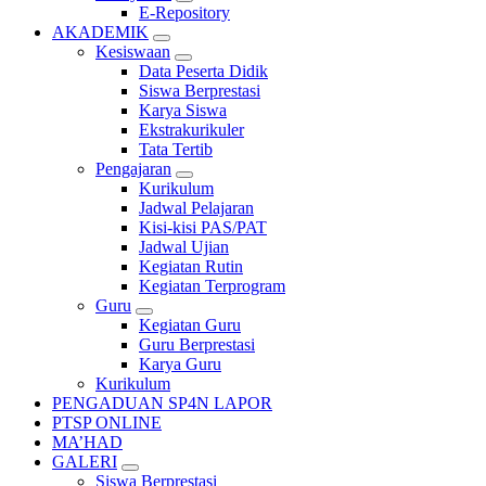
E-Repository
AKADEMIK
Kesiswaan
Data Peserta Didik
Siswa Berprestasi
Karya Siswa
Ekstrakurikuler
Tata Tertib
Pengajaran
Kurikulum
Jadwal Pelajaran
Kisi-kisi PAS/PAT
Jadwal Ujian
Kegiatan Rutin
Kegiatan Terprogram
Guru
Kegiatan Guru
Guru Berprestasi
Karya Guru
Kurikulum
PENGADUAN SP4N LAPOR
PTSP ONLINE
MA’HAD
GALERI
Siswa Berprestasi