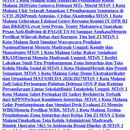
MTsN 1 Kota Malang Raih Anugerah Pendidikan Radar
Malang 2026
Satu-Satunya Delegasi MTs, Murid MTsN 1 Kota
Malang Ukir Sejarah Amankan 3 Penghargaan Sementara di
GYIS 2026
Penuh Antusias, Civitas Akademika MTsN 1 Kota
Malang Gelorakan Edukasi Genre Bersama Komisi IX DPR RI
dan BKKBN
Lewat Seni Peran, Teater Matsanewa Suarakan
Pesan Anti-Bullying di PAGSETA #4 Sanggar Angkasa
Menuju
Predikat Wilayah Bebas dari Korupsi, Tim Inti ZI MTsN 1
Kota Malang Ikuti Simulasi Wawancara Penilaian
Nasional
Sinergi Menuju Madrasah Unggul: Komite dan
Manajemen MTsN 1 Kota Malang Gelar Rakor Sosialisasi
RKAM
Sinergi Menuju Madrasah Unggul: MTsN 7 Kediri
Lakukan Studi Tiru Pembangunan Zona Integritas dan Tata
Kelola Media Sosial di MTsN 1 Kota Malang
Meriah dan Penuh
Semangat, MTsN 1 Kota Malang Gelar Demo Ekstrakurikuler
dan Organisasi MATAMUDA 2026/2027
MTsN 1 Kota Malang
Jadi Saksi Perjuangan Puluhan Delegasi OSN-P dan Rajutan
Persaudaraan Lintas Sekolah
Bukti Tatakelola Unggul, MTsN 1
Kota Malang Sabet Peringkat III Satker Berkinerja Terbaik
dari KPPN
Perkuat Komitmen Integritas, MTsN 1 Kota Malang
Gelar Pendampingan dan Simulasi Desk Evaluasi ZI Menuju
WBK
Menuju Predikat WBK, MTsN 1 Kota Malang Terima
Pengimbasan Zona Integritas dari Ketua Tim ZI MAN 2 Kota
Malang
Tingkatkan Tata Kelola Administrasi Madrasah,
Bimtek Operator SKS Se-Indonesia Resmi Digelar di MTsN 1