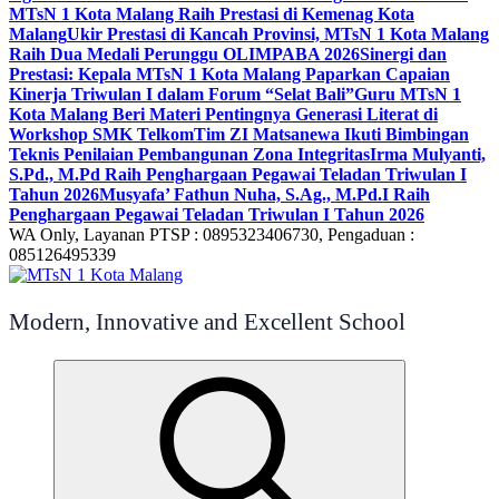
MTsN 1 Kota Malang Raih Prestasi di Kemenag Kota
Malang
Ukir Prestasi di Kancah Provinsi, MTsN 1 Kota Malang
Raih Dua Medali Perunggu OLIMPABA 2026
Sinergi dan
Prestasi: Kepala MTsN 1 Kota Malang Paparkan Capaian
Kinerja Triwulan I dalam Forum “Selat Bali”
Guru MTsN 1
Kota Malang Beri Materi Pentingnya Generasi Literat di
Workshop SMK Telkom
Tim ZI Matsanewa Ikuti Bimbingan
Teknis Penilaian Pembangunan Zona Integritas
Irma Mulyanti,
S.Pd., M.Pd Raih Penghargaan Pegawai Teladan Triwulan I
Tahun 2026
Musyafa’ Fathun Nuha, S.Ag., M.Pd.I Raih
Penghargaan Pegawai Teladan Triwulan I Tahun 2026
WA Only, Layanan PTSP : 0895323406730, Pengaduan :
085126495339
Modern, Innovative and Excellent School