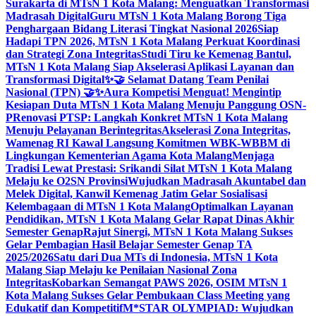
Surakarta di MTsN 1 Kota Malang: Menguatkan Transformasi
Madrasah Digital
Guru MTsN 1 Kota Malang Borong Tiga
Penghargaan Bidang Literasi Tingkat Nasional 2026
Siap
Hadapi TPN 2026, MTsN 1 Kota Malang Perkuat Koordinasi
dan Strategi Zona Integritas
Studi Tiru ke Kemenag Bantul,
MTsN 1 Kota Malang Siap Akselerasi Aplikasi Layanan dan
Transformasi Digital
✨🤝 Selamat Datang Team Penilai
Nasional (TPN) 🤝✨
Aura Kompetisi Menguat! Mengintip
Kesiapan Duta MTsN 1 Kota Malang Menuju Panggung OSN-
P
Renovasi PTSP: Langkah Konkret MTsN 1 Kota Malang
Menuju Pelayanan Berintegritas
Akselerasi Zona Integritas,
Wamenag RI Kawal Langsung Komitmen WBK-WBBM di
Lingkungan Kementerian Agama Kota Malang
Menjaga
Tradisi Lewat Prestasi: Srikandi Silat MTsN 1 Kota Malang
Melaju ke O2SN Provinsi
Wujudkan Madrasah Akuntabel dan
Melek Digital, Kanwil Kemenag Jatim Gelar Sosialisasi
Kelembagaan di MTsN 1 Kota Malang
Optimalkan Layanan
Pendidikan, MTsN 1 Kota Malang Gelar Rapat Dinas Akhir
Semester Genap
Rajut Sinergi, MTsN 1 Kota Malang Sukses
Gelar Pembagian Hasil Belajar Semester Genap TA
2025/2026
Satu dari Dua MTs di Indonesia, MTsN 1 Kota
Malang Siap Melaju ke Penilaian Nasional Zona
Integritas
Kobarkan Semangat PAWS 2026, OSIM MTsN 1
Kota Malang Sukses Gelar Pembukaan Class Meeting yang
Edukatif dan Kompetitif
M*STAR OLYMPIAD: Wujudkan