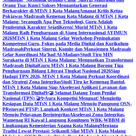
Orang Tua: Kunci Sukses Mengantarkan Generasi
Berkarakter di MTsN 1 Kota Malang
Amanat Kritis Ketua
Pokjawas Madrasah Kemenag Kota Malang di MTsN 1 Kota
Malang: Secanggih Apa Pun Teknologi, Guru Adalah
Pembentuk Karakter Sejati
Keren! Murid MTsN 1 Kota
Malang Raih Penghargaan di Ajang Internasional AYIMUN
2026
MTsN 1 Kota Malang Gelar Workshop Peningkatan
Kompetensi Guru, Fokus pada Media Digital dan Kurikulum
Madrasah
Perkuat Sinergi, Komite dan Manajemen Madrasah
Gelar Koordinasi Ma’had Al-Madany
Studi Tiru MIN
Surakarta di MTsN 1 Kota Malang: Menguatkan Transformasi
Madrasah Digital
Guru MTsN 1 Kota Malang Borong Tiga
Penghargaan Bidang Literasi Tingkat Nasional 2026
Siap
Hadapi TPN 2026, MTsN 1 Kota Malang Perkuat Koordinasi
dan Strategi Zona Integritas
Studi Tiru ke Kemenag Bantul,
MTsN 1 Kota Malang Siap Akselerasi Aplikasi Layanan dan
Transformasi Digital
✨🤝 Selamat Datang Team Penilai
Nasional (TPN) 🤝✨
Aura Kompetisi Menguat! Mengintip
Kesiapan Duta MTsN 1 Kota Malang Menuju Panggung OSN-
P
Renovasi PTSP: Langkah Konkret MTsN 1 Kota Malang
Menuju Pelayanan Berintegritas
Akselerasi Zona Integritas,
Wamenag RI Kawal Langsung Komitmen WBK-WBBM di
Lingkungan Kementerian Agama Kota Malang
Menjaga
Tradisi Lewat Prestasi: Srikandi Silat MTsN 1 Kota Malang