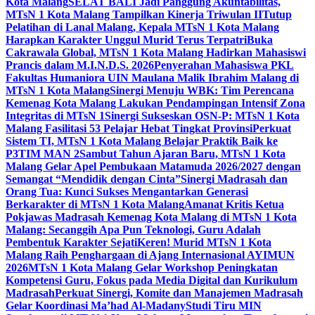
Kota Malang
SELAT BALI Jadi Panggung Akuntabilitas,
MTsN 1 Kota Malang Tampilkan Kinerja Triwulan II
Tutup
Pelatihan di Lanal Malang, Kepala MTsN 1 Kota Malang
Harapkan Karakter Unggul Murid Terus Terpatri
Buka
Cakrawala Global, MTsN 1 Kota Malang Hadirkan Mahasiswi
Prancis dalam M.I.N.D.S. 2026
Penyerahan Mahasiswa PKL
Fakultas Humaniora UIN Maulana Malik Ibrahim Malang di
MTsN 1 Kota Malang
Sinergi Menuju WBK: Tim Perencana
Kemenag Kota Malang Lakukan Pendampingan Intensif Zona
Integritas di MTsN 1
Sinergi Sukseskan OSN-P: MTsN 1 Kota
Malang Fasilitasi 53 Pelajar Hebat Tingkat Provinsi
Perkuat
Sistem TI, MTsN 1 Kota Malang Belajar Praktik Baik ke
P3TIM MAN 2
Sambut Tahun Ajaran Baru, MTsN 1 Kota
Malang Gelar Apel Pembukaan Matamuda 2026/2027 dengan
Semangat “Mendidik dengan Cinta”
Sinergi Madrasah dan
Orang Tua: Kunci Sukses Mengantarkan Generasi
Berkarakter di MTsN 1 Kota Malang
Amanat Kritis Ketua
Pokjawas Madrasah Kemenag Kota Malang di MTsN 1 Kota
Malang: Secanggih Apa Pun Teknologi, Guru Adalah
Pembentuk Karakter Sejati
Keren! Murid MTsN 1 Kota
Malang Raih Penghargaan di Ajang Internasional AYIMUN
2026
MTsN 1 Kota Malang Gelar Workshop Peningkatan
Kompetensi Guru, Fokus pada Media Digital dan Kurikulum
Madrasah
Perkuat Sinergi, Komite dan Manajemen Madrasah
Gelar Koordinasi Ma’had Al-Madany
Studi Tiru MIN