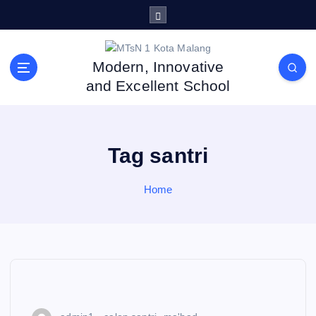
S
k
i
p
Modern, Innovative
t
and Excellent School
o
c
o
n
Tag santri
t
e
n
Home
t