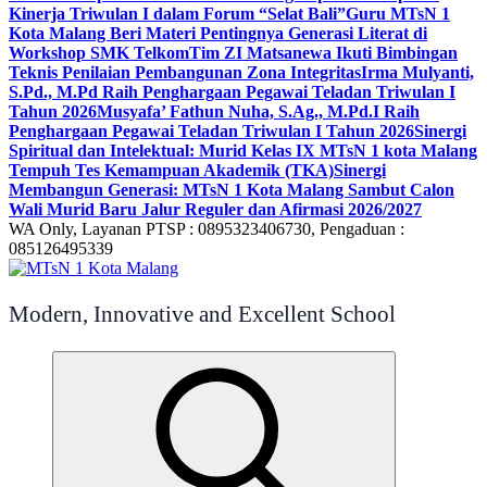
Kinerja Triwulan I dalam Forum “Selat Bali”
Guru MTsN 1
Kota Malang Beri Materi Pentingnya Generasi Literat di
Workshop SMK Telkom
Tim ZI Matsanewa Ikuti Bimbingan
Teknis Penilaian Pembangunan Zona Integritas
Irma Mulyanti,
S.Pd., M.Pd Raih Penghargaan Pegawai Teladan Triwulan I
Tahun 2026
Musyafa’ Fathun Nuha, S.Ag., M.Pd.I Raih
Penghargaan Pegawai Teladan Triwulan I Tahun 2026
Sinergi
Spiritual dan Intelektual: Murid Kelas IX MTsN 1 kota Malang
Tempuh Tes Kemampuan Akademik (TKA)
Sinergi
Membangun Generasi: MTsN 1 Kota Malang Sambut Calon
Wali Murid Baru Jalur Reguler dan Afirmasi 2026/2027
WA Only, Layanan PTSP : 0895323406730, Pengaduan :
085126495339
Modern, Innovative and Excellent School