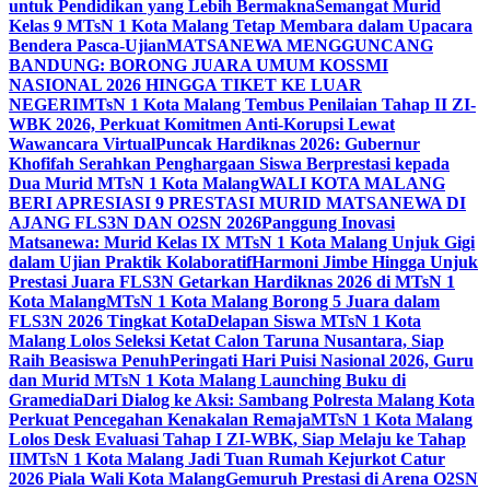
untuk Pendidikan yang Lebih Bermakna
Semangat Murid
Kelas 9 MTsN 1 Kota Malang Tetap Membara dalam Upacara
Bendera Pasca-Ujian
MATSANEWA MENGGUNCANG
BANDUNG: BORONG JUARA UMUM KOSSMI
NASIONAL 2026 HINGGA TIKET KE LUAR
NEGERI
MTsN 1 Kota Malang Tembus Penilaian Tahap II ZI-
WBK 2026, Perkuat Komitmen Anti-Korupsi Lewat
Wawancara Virtual
Puncak Hardiknas 2026: Gubernur
Khofifah Serahkan Penghargaan Siswa Berprestasi kepada
Dua Murid MTsN 1 Kota Malang
WALI KOTA MALANG
BERI APRESIASI 9 PRESTASI MURID MATSANEWA DI
AJANG FLS3N DAN O2SN 2026
Panggung Inovasi
Matsanewa: Murid Kelas IX MTsN 1 Kota Malang Unjuk Gigi
dalam Ujian Praktik Kolaboratif
Harmoni Jimbe Hingga Unjuk
Prestasi Juara FLS3N Getarkan Hardiknas 2026 di MTsN 1
Kota Malang
MTsN 1 Kota Malang Borong 5 Juara dalam
FLS3N 2026 Tingkat Kota
Delapan Siswa MTsN 1 Kota
Malang Lolos Seleksi Ketat Calon Taruna Nusantara, Siap
Raih Beasiswa Penuh
Peringati Hari Puisi Nasional 2026, Guru
dan Murid MTsN 1 Kota Malang Launching Buku di
Gramedia
Dari Dialog ke Aksi: Sambang Polresta Malang Kota
Perkuat Pencegahan Kenakalan Remaja
MTsN 1 Kota Malang
Lolos Desk Evaluasi Tahap I ZI-WBK, Siap Melaju ke Tahap
II
MTsN 1 Kota Malang Jadi Tuan Rumah Kejurkot Catur
2026 Piala Wali Kota Malang
Gemuruh Prestasi di Arena O2SN