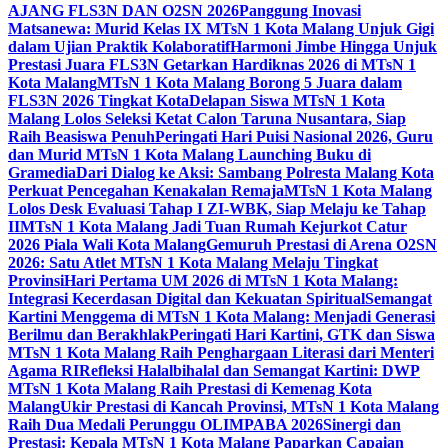
AJANG FLS3N DAN O2SN 2026
Panggung Inovasi
Matsanewa: Murid Kelas IX MTsN 1 Kota Malang Unjuk Gigi
dalam Ujian Praktik Kolaboratif
Harmoni Jimbe Hingga Unjuk
Prestasi Juara FLS3N Getarkan Hardiknas 2026 di MTsN 1
Kota Malang
MTsN 1 Kota Malang Borong 5 Juara dalam
FLS3N 2026 Tingkat Kota
Delapan Siswa MTsN 1 Kota
Malang Lolos Seleksi Ketat Calon Taruna Nusantara, Siap
Raih Beasiswa Penuh
Peringati Hari Puisi Nasional 2026, Guru
dan Murid MTsN 1 Kota Malang Launching Buku di
Gramedia
Dari Dialog ke Aksi: Sambang Polresta Malang Kota
Perkuat Pencegahan Kenakalan Remaja
MTsN 1 Kota Malang
Lolos Desk Evaluasi Tahap I ZI-WBK, Siap Melaju ke Tahap
II
MTsN 1 Kota Malang Jadi Tuan Rumah Kejurkot Catur
2026 Piala Wali Kota Malang
Gemuruh Prestasi di Arena O2SN
2026: Satu Atlet MTsN 1 Kota Malang Melaju Tingkat
Provinsi
Hari Pertama UM 2026 di MTsN 1 Kota Malang:
Integrasi Kecerdasan Digital dan Kekuatan Spiritual
Semangat
Kartini Menggema di MTsN 1 Kota Malang: Menjadi Generasi
Berilmu dan Berakhlak
Peringati Hari Kartini, GTK dan Siswa
MTsN 1 Kota Malang Raih Penghargaan Literasi dari Menteri
Agama RI
Refleksi Halalbihalal dan Semangat Kartini: DWP
MTsN 1 Kota Malang Raih Prestasi di Kemenag Kota
Malang
Ukir Prestasi di Kancah Provinsi, MTsN 1 Kota Malang
Raih Dua Medali Perunggu OLIMPABA 2026
Sinergi dan
Prestasi: Kepala MTsN 1 Kota Malang Paparkan Capaian