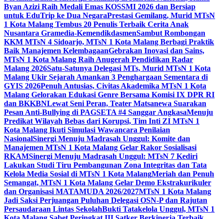
Byan Azizi Raih Medali Emas KOSSMI 2026 dan Bersiap
untuk EduTrip ke Dua Negara
Prestasi Gemilang, Murid MTsN
1 Kota Malang Tembus 20 Penulis Terbaik Cerita Anak
Nusantara Gramedia-Kemendikdasmen
Sambut Rombongan
KKM MTsN 4 Sidoarjo, MTsN 1 Kota Malang Berbagi Praktik
Baik Manajemen Kelembagaan
Gebrakan Inovasi dan Sains,
MTsN 1 Kota Malang Raih Anugerah Pendidikan Radar
Malang 2026
Satu-Satunya Delegasi MTs, Murid MTsN 1 Kota
Malang Ukir Sejarah Amankan 3 Penghargaan Sementara di
GYIS 2026
Penuh Antusias, Civitas Akademika MTsN 1 Kota
Malang Gelorakan Edukasi Genre Bersama Komisi IX DPR RI
dan BKKBN
Lewat Seni Peran, Teater Matsanewa Suarakan
Pesan Anti-Bullying di PAGSETA #4 Sanggar Angkasa
Menuju
Predikat Wilayah Bebas dari Korupsi, Tim Inti ZI MTsN 1
Kota Malang Ikuti Simulasi Wawancara Penilaian
Nasional
Sinergi Menuju Madrasah Unggul: Komite dan
Manajemen MTsN 1 Kota Malang Gelar Rakor Sosialisasi
RKAM
Sinergi Menuju Madrasah Unggul: MTsN 7 Kediri
Lakukan Studi Tiru Pembangunan Zona Integritas dan Tata
Kelola Media Sosial di MTsN 1 Kota Malang
Meriah dan Penuh
Semangat, MTsN 1 Kota Malang Gelar Demo Ekstrakurikuler
dan Organisasi MATAMUDA 2026/2027
MTsN 1 Kota Malang
Jadi Saksi Perjuangan Puluhan Delegasi OSN-P dan Rajutan
Persaudaraan Lintas Sekolah
Bukti Tatakelola Unggul, MTsN 1
Kota Malang Sabet Peringkat III Satker Berkinerja Terbaik