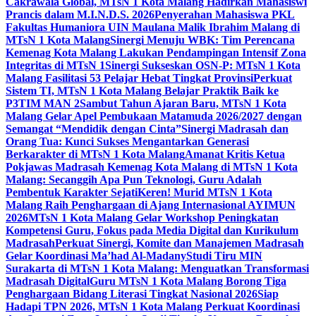
Cakrawala Global, MTsN 1 Kota Malang Hadirkan Mahasiswi
Prancis dalam M.I.N.D.S. 2026
Penyerahan Mahasiswa PKL
Fakultas Humaniora UIN Maulana Malik Ibrahim Malang di
MTsN 1 Kota Malang
Sinergi Menuju WBK: Tim Perencana
Kemenag Kota Malang Lakukan Pendampingan Intensif Zona
Integritas di MTsN 1
Sinergi Sukseskan OSN-P: MTsN 1 Kota
Malang Fasilitasi 53 Pelajar Hebat Tingkat Provinsi
Perkuat
Sistem TI, MTsN 1 Kota Malang Belajar Praktik Baik ke
P3TIM MAN 2
Sambut Tahun Ajaran Baru, MTsN 1 Kota
Malang Gelar Apel Pembukaan Matamuda 2026/2027 dengan
Semangat “Mendidik dengan Cinta”
Sinergi Madrasah dan
Orang Tua: Kunci Sukses Mengantarkan Generasi
Berkarakter di MTsN 1 Kota Malang
Amanat Kritis Ketua
Pokjawas Madrasah Kemenag Kota Malang di MTsN 1 Kota
Malang: Secanggih Apa Pun Teknologi, Guru Adalah
Pembentuk Karakter Sejati
Keren! Murid MTsN 1 Kota
Malang Raih Penghargaan di Ajang Internasional AYIMUN
2026
MTsN 1 Kota Malang Gelar Workshop Peningkatan
Kompetensi Guru, Fokus pada Media Digital dan Kurikulum
Madrasah
Perkuat Sinergi, Komite dan Manajemen Madrasah
Gelar Koordinasi Ma’had Al-Madany
Studi Tiru MIN
Surakarta di MTsN 1 Kota Malang: Menguatkan Transformasi
Madrasah Digital
Guru MTsN 1 Kota Malang Borong Tiga
Penghargaan Bidang Literasi Tingkat Nasional 2026
Siap
Hadapi TPN 2026, MTsN 1 Kota Malang Perkuat Koordinasi