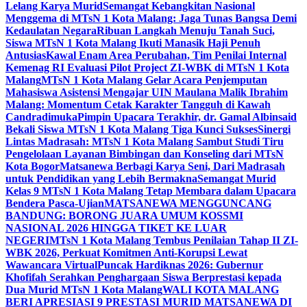
Lelang Karya Murid
Semangat Kebangkitan Nasional
Menggema di MTsN 1 Kota Malang: Jaga Tunas Bangsa Demi
Kedaulatan Negara
Ribuan Langkah Menuju Tanah Suci,
Siswa MTsN 1 Kota Malang Ikuti Manasik Haji Penuh
Antusias
Kawal Enam Area Perubahan, Tim Penilai Internal
Kemenag RI Evaluasi Pilot Project ZI-WBK di MTsN 1 Kota
Malang
MTsN 1 Kota Malang Gelar Acara Penjemputan
Mahasiswa Asistensi Mengajar UIN Maulana Malik Ibrahim
Malang: Momentum Cetak Karakter Tangguh di Kawah
Candradimuka
Pimpin Upacara Terakhir, dr. Gamal Albinsaid
Bekali Siswa MTsN 1 Kota Malang Tiga Kunci Sukses
Sinergi
Lintas Madrasah: MTsN 1 Kota Malang Sambut Studi Tiru
Pengelolaan Layanan Bimbingan dan Konseling dari MTsN
Kota Bogor
Matsanewa Berbagi Karya Seni, Dari Madrasah
untuk Pendidikan yang Lebih Bermakna
Semangat Murid
Kelas 9 MTsN 1 Kota Malang Tetap Membara dalam Upacara
Bendera Pasca-Ujian
MATSANEWA MENGGUNCANG
BANDUNG: BORONG JUARA UMUM KOSSMI
NASIONAL 2026 HINGGA TIKET KE LUAR
NEGERI
MTsN 1 Kota Malang Tembus Penilaian Tahap II ZI-
WBK 2026, Perkuat Komitmen Anti-Korupsi Lewat
Wawancara Virtual
Puncak Hardiknas 2026: Gubernur
Khofifah Serahkan Penghargaan Siswa Berprestasi kepada
Dua Murid MTsN 1 Kota Malang
WALI KOTA MALANG
BERI APRESIASI 9 PRESTASI MURID MATSANEWA DI