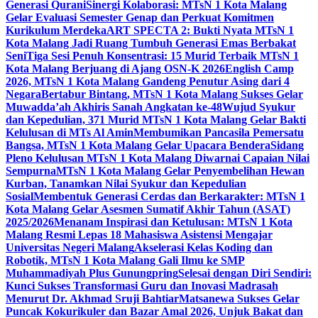
Generasi Qurani
Sinergi Kolaborasi: MTsN 1 Kota Malang
Gelar Evaluasi Semester Genap dan Perkuat Komitmen
Kurikulum Merdeka
ART SPECTA 2: Bukti Nyata MTsN 1
Kota Malang Jadi Ruang Tumbuh Generasi Emas Berbakat
Seni
Tiga Sesi Penuh Konsentrasi: 15 Murid Terbaik MTsN 1
Kota Malang Berjuang di Ajang OSN-K 2026
English Camp
2026, MTsN 1 Kota Malang Gandeng Penutur Asing dari 4
Negara
Bertabur Bintang, MTsN 1 Kota Malang Sukses Gelar
Muwadda’ah Akhiris Sanah Angkatan ke-48
Wujud Syukur
dan Kepedulian, 371 Murid MTsN 1 Kota Malang Gelar Bakti
Kelulusan di MTs Al Amin
Membumikan Pancasila Pemersatu
Bangsa, MTsN 1 Kota Malang Gelar Upacara Bendera
Sidang
Pleno Kelulusan MTsN 1 Kota Malang Diwarnai Capaian Nilai
Sempurna
MTsN 1 Kota Malang Gelar Penyembelihan Hewan
Kurban, Tanamkan Nilai Syukur dan Kepedulian
Sosial
Membentuk Generasi Cerdas dan Berkarakter: MTsN 1
Kota Malang Gelar Asesmen Sumatif Akhir Tahun (ASAT)
2025/2026
Menanam Inspirasi dan Ketulusan: MTsN 1 Kota
Malang Resmi Lepas 18 Mahasiswa Asistensi Mengajar
Universitas Negeri Malang
Akselerasi Kelas Koding dan
Robotik, MTsN 1 Kota Malang Gali Ilmu ke SMP
Muhammadiyah Plus Gunungpring
Selesai dengan Diri Sendiri:
Kunci Sukses Transformasi Guru dan Inovasi Madrasah
Menurut Dr. Akhmad Sruji Bahtiar
Matsanewa Sukses Gelar
Puncak Kokurikuler dan Bazar Amal 2026, Unjuk Bakat dan