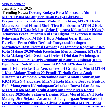
Skip to content
Jum. Agu 7th, 2026
Trending News:
Dorong Budaya Baca Madrasah, Alumni
MTsN 1 Kota Malang Serahkan Karya Literasi ke
Perpustakaan
Transformasi Mutu Pendidikan, MTsN 1 Kota
Malang Sambut Hangat Studi Tiru Rombongan MTsN 2 Kota
Palu
MTsN 1 Kota Malang Gelar Upacara Kokurikuler Kelas 9,
Tebarkan Pesan Persatuan di Era Digital
Tingkatkan Kualitas
Pelayanan Publik, MTsN 1 Kota Malang Gelar Bimtek
Excellent Front Office Berbasis Integritas
Kontingen
Matsanewa Raih Prestasi Gemilang di Jambore Koperasi Siswa
Kota Malang 2026
Peduli Kesehatan Mental Remaja, MTsN 1
Kota Malang Gelar Sosialisasi Deteksi Dini dan Pertolongan
Pertama Luka Psikologis
Gemilang di Kancah Nasional, Rama
Byan Azizi Raih Medali Emas KOSSMI 2026 dan Bersiap
untuk EduTrip ke Dua Negara
Prestasi Gemilang, Murid MTsN
1 Kota Malang Tembus 20 Penulis Terbaik Cerita Anak
Nusantara Gramedia-Kemendikdasmen
Sambut Rombongan
KKM MTsN 4 Sidoarjo, MTsN 1 Kota Malang Berbagi Praktik
Baik Manajemen Kelembagaan
Gebrakan Inovasi dan Sains,
MTsN 1 Kota Malang Raih Anugerah Pendidikan Radar
Malang 2026
Satu-Satunya Delegasi MTs, Murid MTsN 1 Kota
Malang Ukir Sejarah Amankan 3 Penghargaan Sementara di
GYIS 2026
Penuh Antusias, Civitas Akademika MTsN 1 Kota