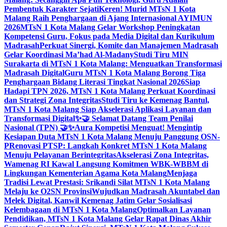
Pembentuk Karakter Sejati
Keren! Murid MTsN 1 Kota
Malang Raih Penghargaan di Ajang Internasional AYIMUN
2026
MTsN 1 Kota Malang Gelar Workshop Peningkatan
Kompetensi Guru, Fokus pada Media Digital dan Kurikulum
Madrasah
Perkuat Sinergi, Komite dan Manajemen Madrasah
Gelar Koordinasi Ma’had Al-Madany
Studi Tiru MIN
Surakarta di MTsN 1 Kota Malang: Menguatkan Transformasi
Madrasah Digital
Guru MTsN 1 Kota Malang Borong Tiga
Penghargaan Bidang Literasi Tingkat Nasional 2026
Siap
Hadapi TPN 2026, MTsN 1 Kota Malang Perkuat Koordinasi
dan Strategi Zona Integritas
Studi Tiru ke Kemenag Bantul,
MTsN 1 Kota Malang Siap Akselerasi Aplikasi Layanan dan
Transformasi Digital
✨🤝 Selamat Datang Team Penilai
Nasional (TPN) 🤝✨
Aura Kompetisi Menguat! Mengintip
Kesiapan Duta MTsN 1 Kota Malang Menuju Panggung OSN-
P
Renovasi PTSP: Langkah Konkret MTsN 1 Kota Malang
Menuju Pelayanan Berintegritas
Akselerasi Zona Integritas,
Wamenag RI Kawal Langsung Komitmen WBK-WBBM di
Lingkungan Kementerian Agama Kota Malang
Menjaga
Tradisi Lewat Prestasi: Srikandi Silat MTsN 1 Kota Malang
Melaju ke O2SN Provinsi
Wujudkan Madrasah Akuntabel dan
Melek Digital, Kanwil Kemenag Jatim Gelar Sosialisasi
Kelembagaan di MTsN 1 Kota Malang
Optimalkan Layanan
Pendidikan, MTsN 1 Kota Malang Gelar Rapat Dinas Akhir