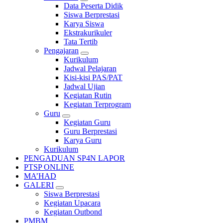
Data Peserta Didik
Siswa Berprestasi
Karya Siswa
Ekstrakurikuler
Tata Tertib
Pengajaran
Kurikulum
Jadwal Pelajaran
Kisi-kisi PAS/PAT
Jadwal Ujian
Kegiatan Rutin
Kegiatan Terprogram
Guru
Kegiatan Guru
Guru Berprestasi
Karya Guru
Kurikulum
PENGADUAN SP4N LAPOR
PTSP ONLINE
MA’HAD
GALERI
Siswa Berprestasi
Kegiatan Upacara
Kegiatan Outbond
PMBM