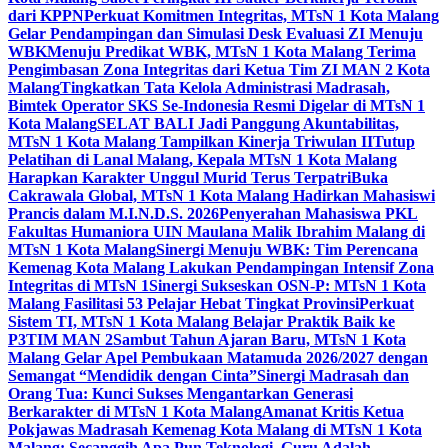
dari KPPN
Perkuat Komitmen Integritas, MTsN 1 Kota Malang
Gelar Pendampingan dan Simulasi Desk Evaluasi ZI Menuju
WBK
Menuju Predikat WBK, MTsN 1 Kota Malang Terima
Pengimbasan Zona Integritas dari Ketua Tim ZI MAN 2 Kota
Malang
Tingkatkan Tata Kelola Administrasi Madrasah,
Bimtek Operator SKS Se-Indonesia Resmi Digelar di MTsN 1
Kota Malang
SELAT BALI Jadi Panggung Akuntabilitas,
MTsN 1 Kota Malang Tampilkan Kinerja Triwulan II
Tutup
Pelatihan di Lanal Malang, Kepala MTsN 1 Kota Malang
Harapkan Karakter Unggul Murid Terus Terpatri
Buka
Cakrawala Global, MTsN 1 Kota Malang Hadirkan Mahasiswi
Prancis dalam M.I.N.D.S. 2026
Penyerahan Mahasiswa PKL
Fakultas Humaniora UIN Maulana Malik Ibrahim Malang di
MTsN 1 Kota Malang
Sinergi Menuju WBK: Tim Perencana
Kemenag Kota Malang Lakukan Pendampingan Intensif Zona
Integritas di MTsN 1
Sinergi Sukseskan OSN-P: MTsN 1 Kota
Malang Fasilitasi 53 Pelajar Hebat Tingkat Provinsi
Perkuat
Sistem TI, MTsN 1 Kota Malang Belajar Praktik Baik ke
P3TIM MAN 2
Sambut Tahun Ajaran Baru, MTsN 1 Kota
Malang Gelar Apel Pembukaan Matamuda 2026/2027 dengan
Semangat “Mendidik dengan Cinta”
Sinergi Madrasah dan
Orang Tua: Kunci Sukses Mengantarkan Generasi
Berkarakter di MTsN 1 Kota Malang
Amanat Kritis Ketua
Pokjawas Madrasah Kemenag Kota Malang di MTsN 1 Kota
Malang: Secanggih Apa Pun Teknologi, Guru Adalah