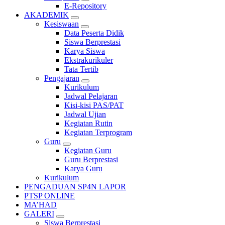
E-Repository
AKADEMIK
Kesiswaan
Data Peserta Didik
Siswa Berprestasi
Karya Siswa
Ekstrakurikuler
Tata Tertib
Pengajaran
Kurikulum
Jadwal Pelajaran
Kisi-kisi PAS/PAT
Jadwal Ujian
Kegiatan Rutin
Kegiatan Terprogram
Guru
Kegiatan Guru
Guru Berprestasi
Karya Guru
Kurikulum
PENGADUAN SP4N LAPOR
PTSP ONLINE
MA’HAD
GALERI
Siswa Berprestasi