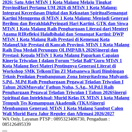
2026: Satu Atlet MTsN 1 Kota Malang Melaju Tingkat
Provinsi
Hari Pertama UM 2026 di MTsN 1 Kota Malang:
Integrasi Kecerdasan Digital dan Kekuatan Spiritual
Semangat
Kartini Menggema di MTsN 1 Kota Malang: Menjadi Generasi
Berilmu dan Berakhlak
Peringati Hari Kartini, GTK dan Siswa
MTsN 1 Kota Malang Raih Penghargaan Literasi dari Menteri
Agama RI
Refleksi Halalbihalal dan Semangat Kartini: DWP
MTsN 1 Kota Malang Raih Prestasi di Kemenag Kota
Malang
Ukir Prestasi di Kancah Provinsi, MTsN 1 Kota Malang
Raih Dua Medali Perunggu OLIMPABA 2026
Sinergi dan
Prestasi: Kepala MTsN 1 Kota Malang Paparkan Capaian
Kinerja Triwulan I dalam Forum “Selat Bali”
Guru MTsN 1
Kota Malang Beri Materi Pentingnya Generasi Literat di
Workshop SMK Telkom
Tim ZI Matsanewa Ikuti Bimbingan
Teknis Penilaian Pembangunan Zona Integritas
Irma Mulyanti,
S.Pd., M.Pd Raih Penghargaan Pegawai Teladan Triwulan I
Tahun 2026
Musyafa’ Fathun Nuha, S.Ag., M.Pd.I Raih
Penghargaan Pegawai Teladan Triwulan I Tahun 2026
Sinergi
Spiritual dan Intelektual: Murid Kelas IX MTsN 1 kota Malang
Tempuh Tes Kemampuan Akademik (TKA)
Sinergi
Membangun Generasi: MTsN 1 Kota Malang Sambut Calon
Wali Murid Baru Jalur Reguler dan Afirmasi 2026/2027
WA Only, Layanan PTSP : 0895323406730, Pengaduan :
085126495339