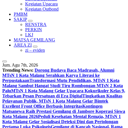
Kegiatan Upacara
Kegiatan Outbond
PMBM
SAKIP
RENSTRA
PERKIN
LKJ
MATSA GEMILANG
AREA ZI
zi – eviden
Jum. Agu 7th, 2026
Trending News:
Dorong Budaya Baca Madrasah, Alumni
MTsN 1 Kota Malang Serahkan Karya Literasi ke
Perpustakaan
Transformasi Mutu Pendidikan, MTsN 1 Kota
Malang Sambut Hangat Studi Tiru Rombongan MTsN 2 Kota
Palu
MTsN 1 Kota Malang Gelar Upacara Kokurikuler Kelas 9,
Tebarkan Pesan Persatuan di Era Digital
Tingkatkan Kualitas
Pelayanan Publik, MTsN 1 Kota Malang Gelar Bimtek
Excellent Front Office Berbasis Integritas
Kontingen
Matsanewa Raih Prestasi Gemilang di Jambore Koperasi Siswa
Kota Malang 2026
Peduli Kesehatan Mental Remaja, MTsN 1
Kota Malang Gelar Sosialisasi Deteksi Dini dan Pertolongan
Pertama Luka Psikologis
Gemilang di Kancah Nasional, Rama