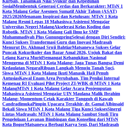
Kurban, Tanamkan Nilai Syukur dan Kepedulian
Sosial
Membentuk Generasi Cerdas dan Berkarakter: MTsN 1
Kota Malang Gelar Asesmen Sumatif Akhir Tahun (ASAT)
2025/2026
Menanam Inspirasi dan Ketulusan: MTsN 1 Kota
Malang Resmi Lepas 18 Mahasiswa Asistensi Mengajar
Universitas Negeri Malang
Akselerasi Kelas Koding dan
Robotik, MTsN 1 Kota Malang Gali Ilmu ke SMP
Muhammadiyah Plus Gunungpring
Selesai dengan Diri Sendiri:
Kunci Sukses Transformasi Guru dan Inovasi Madrasah
Menurut Dr. Akhmad Sruji Bahtiar
Matsanewa Sukses Gelar
Puncak Kokurikuler dan Bazar Amal 2026, Unjuk Bakat dan
Lelang Karya Murid
Semangat Kebangkitan Nasional
Menggema di MTsN 1 Kota Malang: Jaga Tunas Bangsa Demi
Kedaulatan Negara
Ribuan Langkah Menuju Tanah Suci,
Siswa MTsN 1 Kota Malang Ikuti Manasik Haji Penuh
Antusias
Kawal Enam Area Perubahan, Tim Penilai Internal
Kemenag RI Evaluasi Pilot Project ZI-WBK di MTsN 1 Kota
Malang
MTsN 1 Kota Malang Gelar Acara Penjemputan
Mahasiswa Asistensi Mengajar UIN Maulana Malik Ibrahim
Malang: Momentum Cetak Karakter Tangguh di Kawah
Candradimuka
Pimpin Upacara Terakhir, dr. Gamal Albinsaid
Bekali Siswa MTsN 1 Kota Malang Tiga Kunci Sukses
Sinergi
Lintas Madrasah: MTsN 1 Kota Malang Sambut Studi Tiru
Pengelolaan Layanan Bimbingan dan Konseling dari MTsN
Kota Bogor
Matsanewa Berbagi Karya Seni, Dari Madrasah