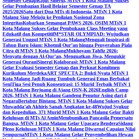
Semester Genap
Rajut Sinergi, MTsN 1 Kota Malang Sukses
Gelar Pembagian Hasil Belajar Semester Genap TA
2025/2026
Satu dari Dua MTs di Indonesia, MTsN 1 Kota
Malang Siap Melaju ke Penilaian Nasional Zona
Integritas
Kobarkan Semangat PAWS 2026, OSIM MTsN 1
Kota Malang Sukses Gelar Pembukaan Class Meeting yang
Edukatif dan Kompetitif
M*STAR OLYMPIAD: Wujudkan
Generasi Unggul MTsN 1 Kota Malang
Menggali Inspirasi di
Tahun Baru Islam: Khotmil Qur’an hingga Penyerahan Piala
Citra di MTsN 1 Kota Malang
Mukhoyam Tahfiz 2026:
Menyatu dengan Al-Qur’an, Menguatkan Jiwa, Mengukir
Generasi Qurani
Sinergi Kolaborasi: MTsN 1 Kota Malang
Gelar Evaluasi Semester Genap dan Perkuat Komitmen
Kurikulum Merdeka
ART SPECTA 2: Bukti Nyata MTsN 1
Kota Malang Jadi Ruang Tumbuh Generasi Emas Berbakat
Seni
Tiga Sesi Penuh Konsentrasi: 15 Murid Terbaik MTsN 1
Kota Malang Berjuang di Ajang OSN-K 2026
English Camp
2026, MTsN 1 Kota Malang Gandeng Penutur Asing dari 4
Negara
Bertabur Bintang, MTsN 1 Kota Malang Sukses Gelar
Muwadda’ah Akhiris Sanah Angkatan ke-48
Wujud Syukur
dan Kepedulian, 371 Murid MTsN 1 Kota Malang Gelar Bakti
Kelulusan di MTs Al Amin
Membumikan Pancasila Pemersatu
Bangsa, MTsN 1 Kota Malang Gelar Upacara Bendera
Sidang
Pleno Kelulusan MTsN 1 Kota Malang Diwarnai Capaian Nilai
Sempurna
MTsN 1 Kota Malang Gelar Penyembelihan Hewan