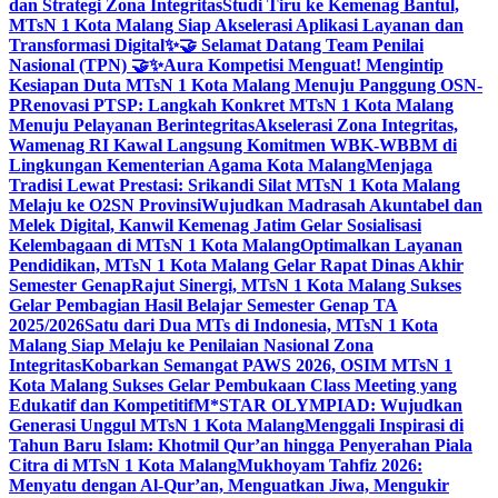
dan Strategi Zona Integritas
Studi Tiru ke Kemenag Bantul,
MTsN 1 Kota Malang Siap Akselerasi Aplikasi Layanan dan
Transformasi Digital
✨🤝 Selamat Datang Team Penilai
Nasional (TPN) 🤝✨
Aura Kompetisi Menguat! Mengintip
Kesiapan Duta MTsN 1 Kota Malang Menuju Panggung OSN-
P
Renovasi PTSP: Langkah Konkret MTsN 1 Kota Malang
Menuju Pelayanan Berintegritas
Akselerasi Zona Integritas,
Wamenag RI Kawal Langsung Komitmen WBK-WBBM di
Lingkungan Kementerian Agama Kota Malang
Menjaga
Tradisi Lewat Prestasi: Srikandi Silat MTsN 1 Kota Malang
Melaju ke O2SN Provinsi
Wujudkan Madrasah Akuntabel dan
Melek Digital, Kanwil Kemenag Jatim Gelar Sosialisasi
Kelembagaan di MTsN 1 Kota Malang
Optimalkan Layanan
Pendidikan, MTsN 1 Kota Malang Gelar Rapat Dinas Akhir
Semester Genap
Rajut Sinergi, MTsN 1 Kota Malang Sukses
Gelar Pembagian Hasil Belajar Semester Genap TA
2025/2026
Satu dari Dua MTs di Indonesia, MTsN 1 Kota
Malang Siap Melaju ke Penilaian Nasional Zona
Integritas
Kobarkan Semangat PAWS 2026, OSIM MTsN 1
Kota Malang Sukses Gelar Pembukaan Class Meeting yang
Edukatif dan Kompetitif
M*STAR OLYMPIAD: Wujudkan
Generasi Unggul MTsN 1 Kota Malang
Menggali Inspirasi di
Tahun Baru Islam: Khotmil Qur’an hingga Penyerahan Piala
Citra di MTsN 1 Kota Malang
Mukhoyam Tahfiz 2026:
Menyatu dengan Al-Qur’an, Menguatkan Jiwa, Mengukir