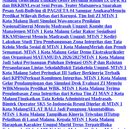
Malang Gelorakan Edukasi Genre Bersama Komisi IX DPR RI
dan BKKBN
Lewat Seni Peran, Teater Matsanewa Suarakan
Pesan Anti-Bullying di PAGSETA #4 Sanggar Angkasa
Menuju
Predikat Wilayah Bebas dari Korupsi, Tim Inti ZI MTsN 1
Kota Malang Ikuti Simulasi Wawancara Penilaian
Nasional
Sinergi Menuju Madrasah Unggul: Komite dan
Manajemen MTsN 1 Kota Malang Gelar Rakor Sosialisasi
RKAM
Sinergi Menuju Madrasah Unggul: MTsN 7 Kediri
Lakukan Studi Tiru Pembangunan Zona Integritas dan Tata
Kelola Media Sosial di MTsN 1 Kota Malang
Meriah dan Penuh
Semangat, MTsN 1 Kota Malang Gelar Demo Ekstrakurikuler
dan Organisasi MATAMUDA 2026/2027
MTsN 1 Kota Malang
Jadi Saksi Perjuangan Puluhan Delegasi OSN-P dan Rajutan
Persaudaraan Lintas Sekolah
Bukti Tatakelola Unggul, MTsN 1
Kota Malang Sabet Peringkat III Satker Berkinerja Terbaik
dari KPPN
Perkuat Komitmen Integritas, MTsN 1 Kota Malang
Gelar Pendampingan dan Simulasi Desk Evaluasi ZI Menuju
WBK
Menuju Predikat WBK, MTsN 1 Kota Malang Terima
Pengimbasan Zona Integritas dari Ketua Tim ZI MAN 2 Kota
Malang
Tingkatkan Tata Kelola Administrasi Madrasah,
Bimtek Operator SKS Se-Indonesia Resmi Digelar di MTsN 1
Kota Malang
SELAT BALI Jadi Panggung Akuntabilitas,
MTsN 1 Kota Malang Tampilkan Kinerja Triwulan II
Tutup
Pelatihan di Lanal Malang, Kepala MTsN 1 Kota Malang
Harapkan Karakter Unggul Murid Terus Terpatri
Buka