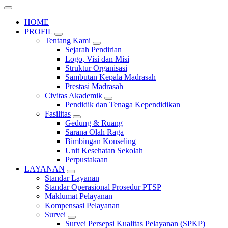
HOME
PROFIL
Tentang Kami
Sejarah Pendirian
Logo, Visi dan Misi
Struktur Organisasi
Sambutan Kepala Madrasah
Prestasi Madrasah
Civitas Akademik
Pendidik dan Tenaga Kependidikan
Fasilitas
Gedung & Ruang
Sarana Olah Raga
Bimbingan Konseling
Unit Kesehatan Sekolah
Perpustakaan
LAYANAN
Standar Layanan
Standar Operasional Prosedur PTSP
Maklumat Pelayanan
Kompensasi Pelayanan
Survei
Survei Persepsi Kualitas Pelayanan (SPKP)