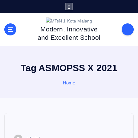
S
k
i
p
Modern, Innovative
t
and Excellent School
o
c
o
n
Tag ASMOPSS X 2021
t
e
n
Home
t