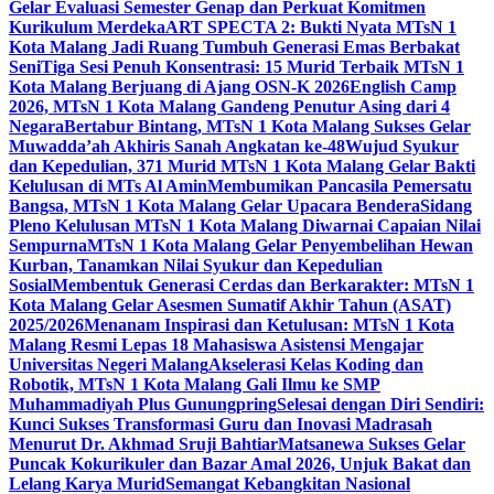
Gelar Evaluasi Semester Genap dan Perkuat Komitmen
Kurikulum Merdeka
ART SPECTA 2: Bukti Nyata MTsN 1
Kota Malang Jadi Ruang Tumbuh Generasi Emas Berbakat
Seni
Tiga Sesi Penuh Konsentrasi: 15 Murid Terbaik MTsN 1
Kota Malang Berjuang di Ajang OSN-K 2026
English Camp
2026, MTsN 1 Kota Malang Gandeng Penutur Asing dari 4
Negara
Bertabur Bintang, MTsN 1 Kota Malang Sukses Gelar
Muwadda’ah Akhiris Sanah Angkatan ke-48
Wujud Syukur
dan Kepedulian, 371 Murid MTsN 1 Kota Malang Gelar Bakti
Kelulusan di MTs Al Amin
Membumikan Pancasila Pemersatu
Bangsa, MTsN 1 Kota Malang Gelar Upacara Bendera
Sidang
Pleno Kelulusan MTsN 1 Kota Malang Diwarnai Capaian Nilai
Sempurna
MTsN 1 Kota Malang Gelar Penyembelihan Hewan
Kurban, Tanamkan Nilai Syukur dan Kepedulian
Sosial
Membentuk Generasi Cerdas dan Berkarakter: MTsN 1
Kota Malang Gelar Asesmen Sumatif Akhir Tahun (ASAT)
2025/2026
Menanam Inspirasi dan Ketulusan: MTsN 1 Kota
Malang Resmi Lepas 18 Mahasiswa Asistensi Mengajar
Universitas Negeri Malang
Akselerasi Kelas Koding dan
Robotik, MTsN 1 Kota Malang Gali Ilmu ke SMP
Muhammadiyah Plus Gunungpring
Selesai dengan Diri Sendiri:
Kunci Sukses Transformasi Guru dan Inovasi Madrasah
Menurut Dr. Akhmad Sruji Bahtiar
Matsanewa Sukses Gelar
Puncak Kokurikuler dan Bazar Amal 2026, Unjuk Bakat dan
Lelang Karya Murid
Semangat Kebangkitan Nasional