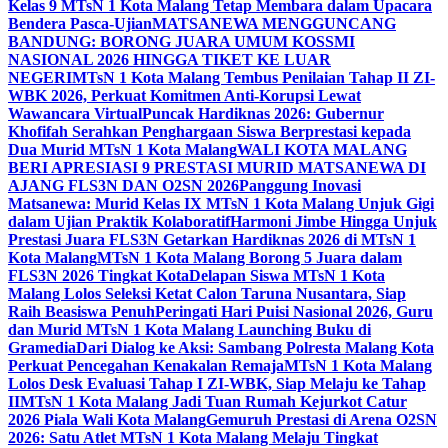
Kelas 9 MTsN 1 Kota Malang Tetap Membara dalam Upacara
Bendera Pasca-Ujian
MATSANEWA MENGGUNCANG
BANDUNG: BORONG JUARA UMUM KOSSMI
NASIONAL 2026 HINGGA TIKET KE LUAR
NEGERI
MTsN 1 Kota Malang Tembus Penilaian Tahap II ZI-
WBK 2026, Perkuat Komitmen Anti-Korupsi Lewat
Wawancara Virtual
Puncak Hardiknas 2026: Gubernur
Khofifah Serahkan Penghargaan Siswa Berprestasi kepada
Dua Murid MTsN 1 Kota Malang
WALI KOTA MALANG
BERI APRESIASI 9 PRESTASI MURID MATSANEWA DI
AJANG FLS3N DAN O2SN 2026
Panggung Inovasi
Matsanewa: Murid Kelas IX MTsN 1 Kota Malang Unjuk Gigi
dalam Ujian Praktik Kolaboratif
Harmoni Jimbe Hingga Unjuk
Prestasi Juara FLS3N Getarkan Hardiknas 2026 di MTsN 1
Kota Malang
MTsN 1 Kota Malang Borong 5 Juara dalam
FLS3N 2026 Tingkat Kota
Delapan Siswa MTsN 1 Kota
Malang Lolos Seleksi Ketat Calon Taruna Nusantara, Siap
Raih Beasiswa Penuh
Peringati Hari Puisi Nasional 2026, Guru
dan Murid MTsN 1 Kota Malang Launching Buku di
Gramedia
Dari Dialog ke Aksi: Sambang Polresta Malang Kota
Perkuat Pencegahan Kenakalan Remaja
MTsN 1 Kota Malang
Lolos Desk Evaluasi Tahap I ZI-WBK, Siap Melaju ke Tahap
II
MTsN 1 Kota Malang Jadi Tuan Rumah Kejurkot Catur
2026 Piala Wali Kota Malang
Gemuruh Prestasi di Arena O2SN
2026: Satu Atlet MTsN 1 Kota Malang Melaju Tingkat