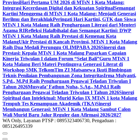
Provinsi
Hari Pertama UM 2026 di MTsN 1 Kota Malang:
Integrasi Kecerdasan Digital dan Kekuatan Spiritual
Semangat
Kartini Menggema di MTsN 1 Kota Malang: Menjadi Generasi
Berilmu dan Berakhlak
Peringati Hari Kartini, GTK dan Siswa
MTsN 1 Kota Malang Raih Penghargaan Literasi dari Menteri
Agama RI
Refleksi Halalbihalal dan Semangat Kartini: DWP
MTsN 1 Kota Malang Raih Prestasi di Kemenag Kota
Malang
Ukir Prestasi di Kancah Provinsi, MTsN 1 Kota Malang
Raih Dua Medali Perunggu OLIMPABA 2026
Sinergi dan
Prestasi: Kepala MTsN 1 Kota Malang Paparkan Capaian
Kinerja Triwulan I dalam Forum “Selat Bali”
Guru MTsN 1
Kota Malang Beri Materi Pentingnya Generasi Literat di
Workshop SMK Telkom
Tim ZI Matsanewa Ikuti Bimbingan
Teknis Penilaian Pembangunan Zona Integritas
Irma Mulyanti,
S.Pd., M.Pd Raih Penghargaan Pegawai Teladan Triwulan I
Tahun 2026
Musyafa’ Fathun Nuha, S.Ag., M.Pd.I Raih
Penghargaan Pegawai Teladan Triwulan I Tahun 2026
Sinergi
Spiritual dan Intelektual: Murid Kelas IX MTsN 1 kota Malang
Tempuh Tes Kemampuan Akademik (TKA)
Sinergi
Membangun Generasi: MTsN 1 Kota Malang Sambut Calon
Wali Murid Baru Jalur Reguler dan Afirmasi 2026/2027
WA Only, Layanan PTSP : 0895323406730, Pengaduan :
085126495339