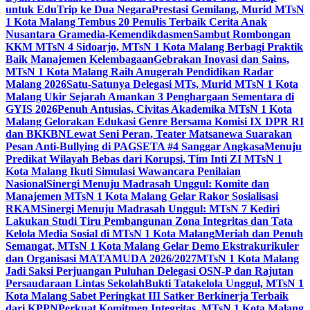
untuk EduTrip ke Dua Negara
Prestasi Gemilang, Murid MTsN
1 Kota Malang Tembus 20 Penulis Terbaik Cerita Anak
Nusantara Gramedia-Kemendikdasmen
Sambut Rombongan
KKM MTsN 4 Sidoarjo, MTsN 1 Kota Malang Berbagi Praktik
Baik Manajemen Kelembagaan
Gebrakan Inovasi dan Sains,
MTsN 1 Kota Malang Raih Anugerah Pendidikan Radar
Malang 2026
Satu-Satunya Delegasi MTs, Murid MTsN 1 Kota
Malang Ukir Sejarah Amankan 3 Penghargaan Sementara di
GYIS 2026
Penuh Antusias, Civitas Akademika MTsN 1 Kota
Malang Gelorakan Edukasi Genre Bersama Komisi IX DPR RI
dan BKKBN
Lewat Seni Peran, Teater Matsanewa Suarakan
Pesan Anti-Bullying di PAGSETA #4 Sanggar Angkasa
Menuju
Predikat Wilayah Bebas dari Korupsi, Tim Inti ZI MTsN 1
Kota Malang Ikuti Simulasi Wawancara Penilaian
Nasional
Sinergi Menuju Madrasah Unggul: Komite dan
Manajemen MTsN 1 Kota Malang Gelar Rakor Sosialisasi
RKAM
Sinergi Menuju Madrasah Unggul: MTsN 7 Kediri
Lakukan Studi Tiru Pembangunan Zona Integritas dan Tata
Kelola Media Sosial di MTsN 1 Kota Malang
Meriah dan Penuh
Semangat, MTsN 1 Kota Malang Gelar Demo Ekstrakurikuler
dan Organisasi MATAMUDA 2026/2027
MTsN 1 Kota Malang
Jadi Saksi Perjuangan Puluhan Delegasi OSN-P dan Rajutan
Persaudaraan Lintas Sekolah
Bukti Tatakelola Unggul, MTsN 1
Kota Malang Sabet Peringkat III Satker Berkinerja Terbaik
dari KPPN
Perkuat Komitmen Integritas, MTsN 1 Kota Malang