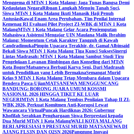
Menggema di MTsN 1 Kota Malang: Jaga Tunas Bangsa Demi
Kedaulatan Negara
Ribuan Langkah Menuju Tanah Suci,
Siswa MTsN 1 Kota Malang Ikuti Manasik Haji Penuh
Antusias
Kawal Enam Area Perubahan, Tim Penilai Internal
Kemenag RI Evaluasi Pilot Project ZI-WBK di MTsN 1 Kota
Malang
MTsN 1 Kota Malang Gelar Acara Penjemputan
Mahasiswa Asistensi Mengajar UIN Maulana Malik Ibrahim
Malang: Momentum Cetak Karakter Tangguh di Kawah
Candradimuka
Pimpin Upacara Terakhir, dr. Gamal Albinsaid
Bekali Siswa MTsN 1 Kota Malang Tiga Kunci Sukses
Sinergi
Lintas Madrasah: MTsN 1 Kota Malang Sambut Studi Tiru
Pengelolaan Layanan Bimbingan dan Konseling dari MTsN
Kota Bogor
Matsanewa Berbagi Karya Seni, Dari Madrasah
untuk Pendidikan yang Lebih Bermakna
Semangat Murid
Kelas 9 MTsN 1 Kota Malang Tetap Membara dalam Upacara
Bendera Pasca-Ujian
MATSANEWA MENGGUNCANG
BANDUNG: BORONG JUARA UMUM KOSSMI
NASIONAL 2026 HINGGA TIKET KE LUAR
NEGERI
MTsN 1 Kota Malang Tembus Penilaian Tahap II ZI-
WBK 2026, Perkuat Komitmen Anti-Korupsi Lewat
Wawancara Virtual
Puncak Hardiknas 2026: Gubernur
Khofifah Serahkan Penghargaan Siswa Berprestasi kepada
Dua Murid MTsN 1 Kota Malang
WALI KOTA MALANG
BERI APRESIASI 9 PRESTASI MURID MATSANEWA DI
AJANG FLS3N DAN O2SN 2026
Panggung Inovasi