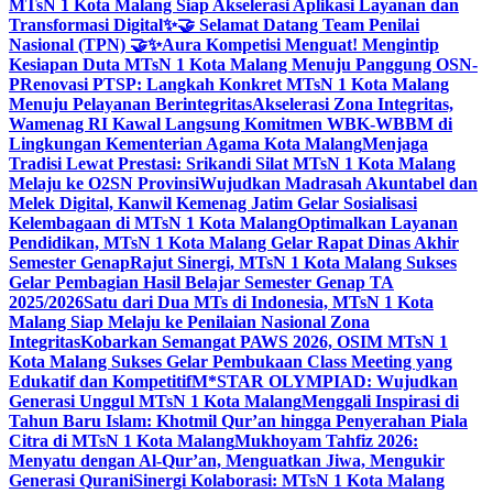
MTsN 1 Kota Malang Siap Akselerasi Aplikasi Layanan dan
Transformasi Digital
✨🤝 Selamat Datang Team Penilai
Nasional (TPN) 🤝✨
Aura Kompetisi Menguat! Mengintip
Kesiapan Duta MTsN 1 Kota Malang Menuju Panggung OSN-
P
Renovasi PTSP: Langkah Konkret MTsN 1 Kota Malang
Menuju Pelayanan Berintegritas
Akselerasi Zona Integritas,
Wamenag RI Kawal Langsung Komitmen WBK-WBBM di
Lingkungan Kementerian Agama Kota Malang
Menjaga
Tradisi Lewat Prestasi: Srikandi Silat MTsN 1 Kota Malang
Melaju ke O2SN Provinsi
Wujudkan Madrasah Akuntabel dan
Melek Digital, Kanwil Kemenag Jatim Gelar Sosialisasi
Kelembagaan di MTsN 1 Kota Malang
Optimalkan Layanan
Pendidikan, MTsN 1 Kota Malang Gelar Rapat Dinas Akhir
Semester Genap
Rajut Sinergi, MTsN 1 Kota Malang Sukses
Gelar Pembagian Hasil Belajar Semester Genap TA
2025/2026
Satu dari Dua MTs di Indonesia, MTsN 1 Kota
Malang Siap Melaju ke Penilaian Nasional Zona
Integritas
Kobarkan Semangat PAWS 2026, OSIM MTsN 1
Kota Malang Sukses Gelar Pembukaan Class Meeting yang
Edukatif dan Kompetitif
M*STAR OLYMPIAD: Wujudkan
Generasi Unggul MTsN 1 Kota Malang
Menggali Inspirasi di
Tahun Baru Islam: Khotmil Qur’an hingga Penyerahan Piala
Citra di MTsN 1 Kota Malang
Mukhoyam Tahfiz 2026:
Menyatu dengan Al-Qur’an, Menguatkan Jiwa, Mengukir
Generasi Qurani
Sinergi Kolaborasi: MTsN 1 Kota Malang