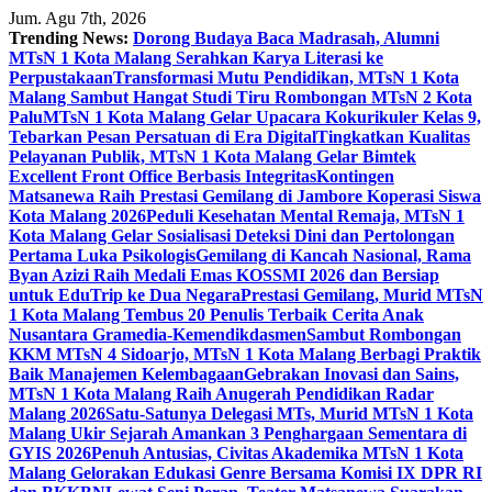
Skip
Jum. Agu 7th, 2026
to
Trending News:
Dorong Budaya Baca Madrasah, Alumni
content
MTsN 1 Kota Malang Serahkan Karya Literasi ke
Perpustakaan
Transformasi Mutu Pendidikan, MTsN 1 Kota
Malang Sambut Hangat Studi Tiru Rombongan MTsN 2 Kota
Palu
MTsN 1 Kota Malang Gelar Upacara Kokurikuler Kelas 9,
Tebarkan Pesan Persatuan di Era Digital
Tingkatkan Kualitas
Pelayanan Publik, MTsN 1 Kota Malang Gelar Bimtek
Excellent Front Office Berbasis Integritas
Kontingen
Matsanewa Raih Prestasi Gemilang di Jambore Koperasi Siswa
Kota Malang 2026
Peduli Kesehatan Mental Remaja, MTsN 1
Kota Malang Gelar Sosialisasi Deteksi Dini dan Pertolongan
Pertama Luka Psikologis
Gemilang di Kancah Nasional, Rama
Byan Azizi Raih Medali Emas KOSSMI 2026 dan Bersiap
untuk EduTrip ke Dua Negara
Prestasi Gemilang, Murid MTsN
1 Kota Malang Tembus 20 Penulis Terbaik Cerita Anak
Nusantara Gramedia-Kemendikdasmen
Sambut Rombongan
KKM MTsN 4 Sidoarjo, MTsN 1 Kota Malang Berbagi Praktik
Baik Manajemen Kelembagaan
Gebrakan Inovasi dan Sains,
MTsN 1 Kota Malang Raih Anugerah Pendidikan Radar
Malang 2026
Satu-Satunya Delegasi MTs, Murid MTsN 1 Kota
Malang Ukir Sejarah Amankan 3 Penghargaan Sementara di
GYIS 2026
Penuh Antusias, Civitas Akademika MTsN 1 Kota
Malang Gelorakan Edukasi Genre Bersama Komisi IX DPR RI