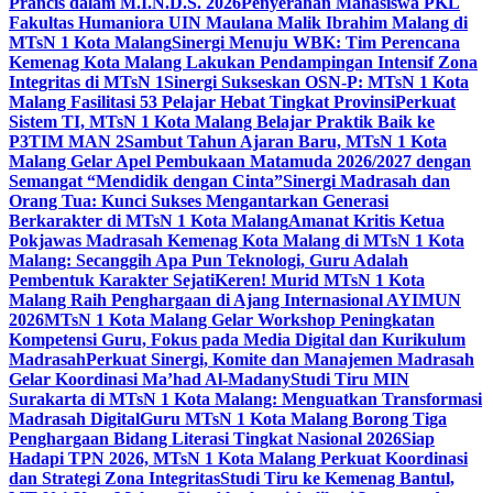
Prancis dalam M.I.N.D.S. 2026
Penyerahan Mahasiswa PKL
Fakultas Humaniora UIN Maulana Malik Ibrahim Malang di
MTsN 1 Kota Malang
Sinergi Menuju WBK: Tim Perencana
Kemenag Kota Malang Lakukan Pendampingan Intensif Zona
Integritas di MTsN 1
Sinergi Sukseskan OSN-P: MTsN 1 Kota
Malang Fasilitasi 53 Pelajar Hebat Tingkat Provinsi
Perkuat
Sistem TI, MTsN 1 Kota Malang Belajar Praktik Baik ke
P3TIM MAN 2
Sambut Tahun Ajaran Baru, MTsN 1 Kota
Malang Gelar Apel Pembukaan Matamuda 2026/2027 dengan
Semangat “Mendidik dengan Cinta”
Sinergi Madrasah dan
Orang Tua: Kunci Sukses Mengantarkan Generasi
Berkarakter di MTsN 1 Kota Malang
Amanat Kritis Ketua
Pokjawas Madrasah Kemenag Kota Malang di MTsN 1 Kota
Malang: Secanggih Apa Pun Teknologi, Guru Adalah
Pembentuk Karakter Sejati
Keren! Murid MTsN 1 Kota
Malang Raih Penghargaan di Ajang Internasional AYIMUN
2026
MTsN 1 Kota Malang Gelar Workshop Peningkatan
Kompetensi Guru, Fokus pada Media Digital dan Kurikulum
Madrasah
Perkuat Sinergi, Komite dan Manajemen Madrasah
Gelar Koordinasi Ma’had Al-Madany
Studi Tiru MIN
Surakarta di MTsN 1 Kota Malang: Menguatkan Transformasi
Madrasah Digital
Guru MTsN 1 Kota Malang Borong Tiga
Penghargaan Bidang Literasi Tingkat Nasional 2026
Siap
Hadapi TPN 2026, MTsN 1 Kota Malang Perkuat Koordinasi
dan Strategi Zona Integritas
Studi Tiru ke Kemenag Bantul,