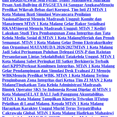
dan BKKBN
Lewat Seni Peran, Teater Matsanewa Suarakan
Pesan Anti-Bullying di PAGSETA #4 Sanggar Angkasa
Menuju
Predikat Wilayah Bebas dari Korupsi, Tim Inti ZI MTsN 1
Kota Malang Ikuti Simulasi Wawancara Penilaian
Nasional
Sinergi Menuju Madrasah Unggul: Komite dan
Manajemen MTsN 1 Kota Malang Gelar Rakor Sosialisasi
RKAM
Sinergi Menuju Madrasah Unggul: MTsN 7 Kediri
Lakukan Studi Tiru Pembangunan Zona Integritas dan Tata
Kelola Media Sosial di MTsN 1 Kota Malang
Meriah dan Penuh
Semangat, MTsN 1 Kota Malang Gelar Demo Ekstrakurikuler
dan Organisasi MATAMUDA 2026/2027
MTsN 1 Kota Malang
Jadi Saksi Perjuangan Puluhan Delegasi OSN-P dan Rajutan
Persaudaraan Lintas Sekolah
Bukti Tatakelola Unggul, MTsN 1
Kota Malang Sabet Peringkat III Satker Berkinerja Terbaik
dari KPPN
Perkuat Komitmen Integritas, MTsN 1 Kota Malang
Gelar Pendampingan dan Simulasi Desk Evaluasi ZI Menuju
WBK
Menuju Predikat WBK, MTsN 1 Kota Malang Terima
Pengimbasan Zona Integritas dari Ketua Tim ZI MAN 2 Kota
Malang
Tingkatkan Tata Kelola Administrasi Madrasah,
Bimtek Operator SKS Se-Indonesia Resmi Digelar di MTsN 1
Kota Malang
SELAT BALI Jadi Panggung Akuntabilitas,
MTsN 1 Kota Malang Tampilkan Kinerja Triwulan II
Tutup
Pelatihan di Lanal Malang, Kepala MTsN 1 Kota Malang
Harapkan Karakter Unggul Murid Terus Terpatri
Buka
Cakrawala Global, MTsN 1 Kota Malang Hadirkan Mahasiswi