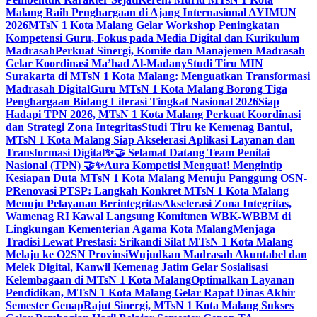
Malang Raih Penghargaan di Ajang Internasional AYIMUN
2026
MTsN 1 Kota Malang Gelar Workshop Peningkatan
Kompetensi Guru, Fokus pada Media Digital dan Kurikulum
Madrasah
Perkuat Sinergi, Komite dan Manajemen Madrasah
Gelar Koordinasi Ma’had Al-Madany
Studi Tiru MIN
Surakarta di MTsN 1 Kota Malang: Menguatkan Transformasi
Madrasah Digital
Guru MTsN 1 Kota Malang Borong Tiga
Penghargaan Bidang Literasi Tingkat Nasional 2026
Siap
Hadapi TPN 2026, MTsN 1 Kota Malang Perkuat Koordinasi
dan Strategi Zona Integritas
Studi Tiru ke Kemenag Bantul,
MTsN 1 Kota Malang Siap Akselerasi Aplikasi Layanan dan
Transformasi Digital
✨🤝 Selamat Datang Team Penilai
Nasional (TPN) 🤝✨
Aura Kompetisi Menguat! Mengintip
Kesiapan Duta MTsN 1 Kota Malang Menuju Panggung OSN-
P
Renovasi PTSP: Langkah Konkret MTsN 1 Kota Malang
Menuju Pelayanan Berintegritas
Akselerasi Zona Integritas,
Wamenag RI Kawal Langsung Komitmen WBK-WBBM di
Lingkungan Kementerian Agama Kota Malang
Menjaga
Tradisi Lewat Prestasi: Srikandi Silat MTsN 1 Kota Malang
Melaju ke O2SN Provinsi
Wujudkan Madrasah Akuntabel dan
Melek Digital, Kanwil Kemenag Jatim Gelar Sosialisasi
Kelembagaan di MTsN 1 Kota Malang
Optimalkan Layanan
Pendidikan, MTsN 1 Kota Malang Gelar Rapat Dinas Akhir
Semester Genap
Rajut Sinergi, MTsN 1 Kota Malang Sukses