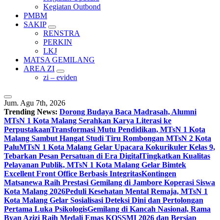
Kegiatan Outbond
PMBM
SAKIP
RENSTRA
PERKIN
LKJ
MATSA GEMILANG
AREA ZI
zi – eviden
Jum. Agu 7th, 2026
Trending News:
Dorong Budaya Baca Madrasah, Alumni
MTsN 1 Kota Malang Serahkan Karya Literasi ke
Perpustakaan
Transformasi Mutu Pendidikan, MTsN 1 Kota
Malang Sambut Hangat Studi Tiru Rombongan MTsN 2 Kota
Palu
MTsN 1 Kota Malang Gelar Upacara Kokurikuler Kelas 9,
Tebarkan Pesan Persatuan di Era Digital
Tingkatkan Kualitas
Pelayanan Publik, MTsN 1 Kota Malang Gelar Bimtek
Excellent Front Office Berbasis Integritas
Kontingen
Matsanewa Raih Prestasi Gemilang di Jambore Koperasi Siswa
Kota Malang 2026
Peduli Kesehatan Mental Remaja, MTsN 1
Kota Malang Gelar Sosialisasi Deteksi Dini dan Pertolongan
Pertama Luka Psikologis
Gemilang di Kancah Nasional, Rama
Byan Azizi Raih Medali Emas KOSSMI 2026 dan Bersiap