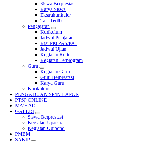
Siswa Berprestasi
Karya Siswa
Ekstrakurikuler
Tata Tertib
Pengajaran
Kurikulum
Jadwal Pelajaran
Kisi-kisi PAS/PAT
Jadwal Ujian
Kegiatan Rutin
Kegiatan Terprogram
Guru
Kegiatan Guru
Guru Berprestasi
Karya Guru
Kurikulum
PENGADUAN SP4N LAPOR
PTSP ONLINE
MA’HAD
GALERI
Siswa Berprestasi
Kegiatan Upacara
Kegiatan Outbond
PMBM
SAKIP