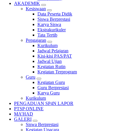
AKADEMIK
Kesiswaan
Data Peserta Didik
Siswa Berprestasi
Karya Siswa
Ekstrakurikuler
Tata Tertib
Pengajaran
Kurikulum
Jadwal Pelajaran
Kisi-kisi PAS/PAT
Jadwal Ujian
Kegiatan Rutin
Kegiatan Terprogram
Guru
Kegiatan Guru
Guru Berprestasi
Karya Guru
Kurikulum
PENGADUAN SP4N LAPOR
PTSP ONLINE
MA’HAD
GALERI
Siswa Berprestasi
Kegiatan Upacara