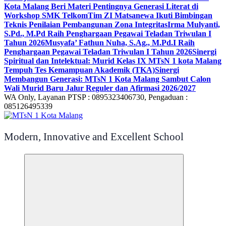
Kota Malang Beri Materi Pentingnya Generasi Literat di
Workshop SMK Telkom
Tim ZI Matsanewa Ikuti Bimbingan
Teknis Penilaian Pembangunan Zona Integritas
Irma Mulyanti,
S.Pd., M.Pd Raih Penghargaan Pegawai Teladan Triwulan I
Tahun 2026
Musyafa’ Fathun Nuha, S.Ag., M.Pd.I Raih
Penghargaan Pegawai Teladan Triwulan I Tahun 2026
Sinergi
Spiritual dan Intelektual: Murid Kelas IX MTsN 1 kota Malang
Tempuh Tes Kemampuan Akademik (TKA)
Sinergi
Membangun Generasi: MTsN 1 Kota Malang Sambut Calon
Wali Murid Baru Jalur Reguler dan Afirmasi 2026/2027
WA Only, Layanan PTSP : 0895323406730, Pengaduan :
085126495339
Modern, Innovative and Excellent School