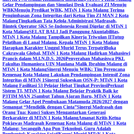
Gelar Pendampingan dan Simulasi Desk Evaluasi ZI Menuju
WBK
Menuju Predikat WBK, MTsN 1 Kota Malang Terima
Pengimbasan Zona Integritas dari Ketua Tim ZI MAN 2 Kota
Malang
Tingkatkan Tata Kelola Administrasi Madrasah,
Bimtek Operator SKS Se-Indonesia Resmi Digelar di MTsN 1
Kota Malang
SELAT BALI Jadi Panggung Akuntabilitas,
MTsN 1 Kota Malang Tampilkan Kinerja Triwulan II
Tutup
Pelatihan di Lanal Malang, Kepala MTsN 1 Kota Malang
Harapkan Karakter Unggul Murid Terus Terpatri
Buka
Cakrawala Global, MTsN 1 Kota Malang Hadirkan Mahasiswi
Prancis dalam M.I.N.D.S. 2026
Penyerahan Mahasiswa PKL
Fakultas Humaniora UIN Maulana Malik Ibrahim Malang di
MTsN 1 Kota Malang
Sinergi Menuju WBK: Tim Perencana
Kemenag Kota Malang Lakukan Pendampingan Intensif Zona
Integritas di MTsN 1
Sinergi Sukseskan OSN-P: MTsN 1 Kota
Malang Fasilitasi 53 Pelajar Hebat Tingkat Provinsi
Perkuat
Sistem TI, MTsN 1 Kota Malang Belajar Praktik Baik ke
P3TIM MAN 2
Sambut Tahun Ajaran Baru, MTsN 1 Kota
Malang Gelar Apel Pembukaan Matamuda 2026/2027 dengan
Semangat “Mendidik dengan Cinta”
Sinergi Madrasah dan
Orang Tua: Kunci Sukses Mengantarkan Generasi
Berkarakter di MTsN 1 Kota Malang
Amanat Kritis Ketua
Pokjawas Madrasah Kemenag Kota Malang di MTsN 1 Kota
Malang: Secanggih Apa Pun Teknologi, Guru Adalah
Pembentuk Karakter Sejati
Keren! Murid MTsN 1 Kota