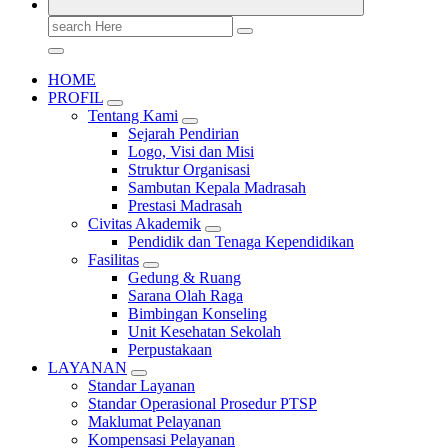
Search
for:
HOME
PROFIL
Tentang Kami
Sejarah Pendirian
Logo, Visi dan Misi
Struktur Organisasi
Sambutan Kepala Madrasah
Prestasi Madrasah
Civitas Akademik
Pendidik dan Tenaga Kependidikan
Fasilitas
Gedung & Ruang
Sarana Olah Raga
Bimbingan Konseling
Unit Kesehatan Sekolah
Perpustakaan
LAYANAN
Standar Layanan
Standar Operasional Prosedur PTSP
Maklumat Pelayanan
Kompensasi Pelayanan