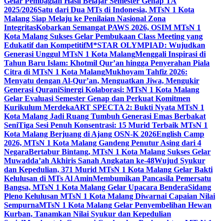
Gelar Pembagian Hasil Belajar Semester Genap TA
2025/2026
Satu dari Dua MTs di Indonesia, MTsN 1 Kota
Malang Siap Melaju ke Penilaian Nasional Zona
Integritas
Kobarkan Semangat PAWS 2026, OSIM MTsN 1
Kota Malang Sukses Gelar Pembukaan Class Meeting yang
Edukatif dan Kompetitif
M*STAR OLYMPIAD: Wujudkan
Generasi Unggul MTsN 1 Kota Malang
Menggali Inspirasi di
Tahun Baru Islam: Khotmil Qur’an hingga Penyerahan Piala
Citra di MTsN 1 Kota Malang
Mukhoyam Tahfiz 2026:
Menyatu dengan Al-Qur’an, Menguatkan Jiwa, Mengukir
Generasi Qurani
Sinergi Kolaborasi: MTsN 1 Kota Malang
Gelar Evaluasi Semester Genap dan Perkuat Komitmen
Kurikulum Merdeka
ART SPECTA 2: Bukti Nyata MTsN 1
Kota Malang Jadi Ruang Tumbuh Generasi Emas Berbakat
Seni
Tiga Sesi Penuh Konsentrasi: 15 Murid Terbaik MTsN 1
Kota Malang Berjuang di Ajang OSN-K 2026
English Camp
2026, MTsN 1 Kota Malang Gandeng Penutur Asing dari 4
Negara
Bertabur Bintang, MTsN 1 Kota Malang Sukses Gelar
Muwadda’ah Akhiris Sanah Angkatan ke-48
Wujud Syukur
dan Kepedulian, 371 Murid MTsN 1 Kota Malang Gelar Bakti
Kelulusan di MTs Al Amin
Membumikan Pancasila Pemersatu
Bangsa, MTsN 1 Kota Malang Gelar Upacara Bendera
Sidang
Pleno Kelulusan MTsN 1 Kota Malang Diwarnai Capaian Nilai
Sempurna
MTsN 1 Kota Malang Gelar Penyembelihan Hewan
Kurban, Tanamkan Nilai Syukur dan Kepedulian