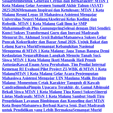
Sosial
Membentuk Generasi Cerdas dan Berkarakter: MTsN 1
Kota Malang Gelar Asesmen Sumatif Akhir Tahun (ASAT)
2025/2026
Menanam Inspirasi dan Ketulusan: MTsN 1 Kota
Malang Resmi Lepas 18 Mahasiswa Asistensi Mengajar
Universitas Negeri Malang
Akselerasi Kelas Koding dan
Robotik, MTsN 1 Kota Malang Gali Ilmu ke SMP
Muhammadiyah Plus Gunungpring
Selesai dengan Diri Sendiri:
Kunci Sukses Transformasi Guru dan Inovasi Madrasah
Menurut Dr. Akhmad Sruji Bahtiar
Matsanewa Sukses Gelar
Puncak Kokurikuler dan Bazar Amal 2026, Unjuk Bakat dan
Lelang Karya Murid
Semangat Kebangkitan Nasional
Menggema di MTsN 1 Kota Malang: Jaga Tunas Bangsa Demi
Kedaulatan Negara
Ribuan Langkah Menuju Tanah Suci,
Siswa MTsN 1 Kota Malang Ikuti Manasik Haji Penuh
Antusias
Kawal Enam Area Perubahan, Tim Penilai Internal
Kemenag RI Evaluasi Pilot Project ZI-WBK di MTsN 1 Kota
Malang
MTsN 1 Kota Malang Gelar Acara Penjemputan
Mahasiswa Asistensi Mengajar UIN Maulana Malik Ibrahim
Malang: Momentum Cetak Karakter Tangguh di Kawah
Candradimuka
Pimpin Upacara Terakhir, dr. Gamal Albinsaid
Bekali Siswa MTsN 1 Kota Malang Tiga Kunci Sukses
Sinergi
Lintas Madrasah: MTsN 1 Kota Malang Sambut Studi Tiru
Pengelolaan Layanan Bimbingan dan Konseling dari MTsN
Kota Bogor
Matsanewa Berbagi Karya Seni, Dari Madrasah
untuk Pendidikan yang Lebih Bermakna
Semangat Murid