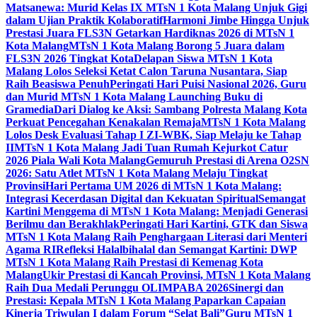
Matsanewa: Murid Kelas IX MTsN 1 Kota Malang Unjuk Gigi
dalam Ujian Praktik Kolaboratif
Harmoni Jimbe Hingga Unjuk
Prestasi Juara FLS3N Getarkan Hardiknas 2026 di MTsN 1
Kota Malang
MTsN 1 Kota Malang Borong 5 Juara dalam
FLS3N 2026 Tingkat Kota
Delapan Siswa MTsN 1 Kota
Malang Lolos Seleksi Ketat Calon Taruna Nusantara, Siap
Raih Beasiswa Penuh
Peringati Hari Puisi Nasional 2026, Guru
dan Murid MTsN 1 Kota Malang Launching Buku di
Gramedia
Dari Dialog ke Aksi: Sambang Polresta Malang Kota
Perkuat Pencegahan Kenakalan Remaja
MTsN 1 Kota Malang
Lolos Desk Evaluasi Tahap I ZI-WBK, Siap Melaju ke Tahap
II
MTsN 1 Kota Malang Jadi Tuan Rumah Kejurkot Catur
2026 Piala Wali Kota Malang
Gemuruh Prestasi di Arena O2SN
2026: Satu Atlet MTsN 1 Kota Malang Melaju Tingkat
Provinsi
Hari Pertama UM 2026 di MTsN 1 Kota Malang:
Integrasi Kecerdasan Digital dan Kekuatan Spiritual
Semangat
Kartini Menggema di MTsN 1 Kota Malang: Menjadi Generasi
Berilmu dan Berakhlak
Peringati Hari Kartini, GTK dan Siswa
MTsN 1 Kota Malang Raih Penghargaan Literasi dari Menteri
Agama RI
Refleksi Halalbihalal dan Semangat Kartini: DWP
MTsN 1 Kota Malang Raih Prestasi di Kemenag Kota
Malang
Ukir Prestasi di Kancah Provinsi, MTsN 1 Kota Malang
Raih Dua Medali Perunggu OLIMPABA 2026
Sinergi dan
Prestasi: Kepala MTsN 1 Kota Malang Paparkan Capaian
Kinerja Triwulan I dalam Forum “Selat Bali”
Guru MTsN 1