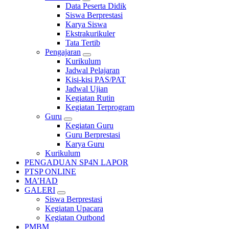
Data Peserta Didik
Siswa Berprestasi
Karya Siswa
Ekstrakurikuler
Tata Tertib
Pengajaran
Kurikulum
Jadwal Pelajaran
Kisi-kisi PAS/PAT
Jadwal Ujian
Kegiatan Rutin
Kegiatan Terprogram
Guru
Kegiatan Guru
Guru Berprestasi
Karya Guru
Kurikulum
PENGADUAN SP4N LAPOR
PTSP ONLINE
MA’HAD
GALERI
Siswa Berprestasi
Kegiatan Upacara
Kegiatan Outbond
PMBM