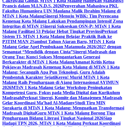
Cakrawala Global, MTsN 1 Kota Malang Hadirkan Mahasiswi
Prancis dalam M.I.N.D.S. 2026
Penyerahan Mahasiswa PKL
Fakultas Humaniora UIN Maulana Malik Ibrahim Malang di
MTsN 1 Kota Malang
Sinergi Menuju WBK: Tim Perencana
Kemenag Kota Malang Lakukan Pendampingan Intensif Zona
Integritas di MTsN 1
Sinergi Sukseskan OSN-P: MTsN 1 Kota
Malang Fasilitasi 53 Pelajar Hebat Tingkat Provinsi
Perkuat
Sistem TI, MTsN 1 Kota Malang Belajar Praktik Baik ke
P3TIM MAN 2
Sambut Tahun Ajaran Baru, MTsN 1 Kota
Malang Gelar Apel Pembukaan Matamuda 2026/2027 dengan
Semangat “Mendidik dengan Cinta”
Sinergi Madrasah dan
Orang Tua: Kunci Sukses Mengantarkan Generasi
Berkarakter di MTsN 1 Kota Malang
Amanat Kritis Ketua
Pokjawas Madrasah Kemenag Kota Malang di MTsN 1 Kota
Malang: Secanggih Apa Pun Teknologi, Guru Adalah
Pembentuk Karakter Sejati
Keren! Murid MTsN 1 Kota
Malang Raih Penghargaan di Ajang Internasional AYIMUN
2026
MTsN 1 Kota Malang Gelar Workshop Peningkatan
Kompetensi Guru, Fokus pada Media Digital dan Kurikulum
Madrasah
Perkuat Sinergi, Komite dan Manajemen Madrasah
Gelar Koordinasi Ma’had Al-Madany
Studi Tiru MIN
Surakarta di MTsN 1 Kota Malang: Menguatkan Transformasi
Madrasah Digital
Guru MTsN 1 Kota Malang Borong Tiga
Penghargaan Bidang Literasi Tingkat Nasional 2026
Siap
Hadapi TPN 2026, MTsN 1 Kota Malang Perkuat Koordinasi