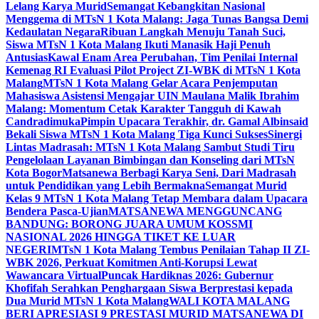
Lelang Karya Murid
Semangat Kebangkitan Nasional
Menggema di MTsN 1 Kota Malang: Jaga Tunas Bangsa Demi
Kedaulatan Negara
Ribuan Langkah Menuju Tanah Suci,
Siswa MTsN 1 Kota Malang Ikuti Manasik Haji Penuh
Antusias
Kawal Enam Area Perubahan, Tim Penilai Internal
Kemenag RI Evaluasi Pilot Project ZI-WBK di MTsN 1 Kota
Malang
MTsN 1 Kota Malang Gelar Acara Penjemputan
Mahasiswa Asistensi Mengajar UIN Maulana Malik Ibrahim
Malang: Momentum Cetak Karakter Tangguh di Kawah
Candradimuka
Pimpin Upacara Terakhir, dr. Gamal Albinsaid
Bekali Siswa MTsN 1 Kota Malang Tiga Kunci Sukses
Sinergi
Lintas Madrasah: MTsN 1 Kota Malang Sambut Studi Tiru
Pengelolaan Layanan Bimbingan dan Konseling dari MTsN
Kota Bogor
Matsanewa Berbagi Karya Seni, Dari Madrasah
untuk Pendidikan yang Lebih Bermakna
Semangat Murid
Kelas 9 MTsN 1 Kota Malang Tetap Membara dalam Upacara
Bendera Pasca-Ujian
MATSANEWA MENGGUNCANG
BANDUNG: BORONG JUARA UMUM KOSSMI
NASIONAL 2026 HINGGA TIKET KE LUAR
NEGERI
MTsN 1 Kota Malang Tembus Penilaian Tahap II ZI-
WBK 2026, Perkuat Komitmen Anti-Korupsi Lewat
Wawancara Virtual
Puncak Hardiknas 2026: Gubernur
Khofifah Serahkan Penghargaan Siswa Berprestasi kepada
Dua Murid MTsN 1 Kota Malang
WALI KOTA MALANG
BERI APRESIASI 9 PRESTASI MURID MATSANEWA DI