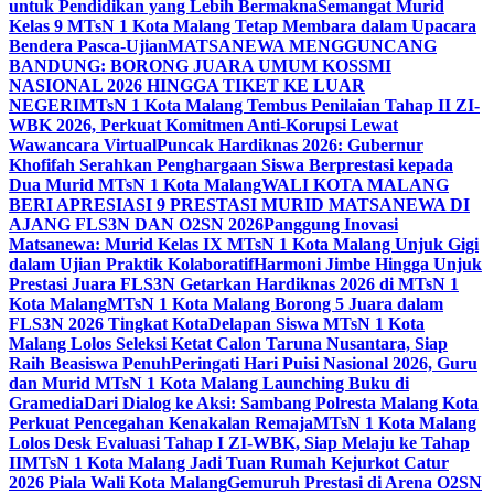
untuk Pendidikan yang Lebih Bermakna
Semangat Murid
Kelas 9 MTsN 1 Kota Malang Tetap Membara dalam Upacara
Bendera Pasca-Ujian
MATSANEWA MENGGUNCANG
BANDUNG: BORONG JUARA UMUM KOSSMI
NASIONAL 2026 HINGGA TIKET KE LUAR
NEGERI
MTsN 1 Kota Malang Tembus Penilaian Tahap II ZI-
WBK 2026, Perkuat Komitmen Anti-Korupsi Lewat
Wawancara Virtual
Puncak Hardiknas 2026: Gubernur
Khofifah Serahkan Penghargaan Siswa Berprestasi kepada
Dua Murid MTsN 1 Kota Malang
WALI KOTA MALANG
BERI APRESIASI 9 PRESTASI MURID MATSANEWA DI
AJANG FLS3N DAN O2SN 2026
Panggung Inovasi
Matsanewa: Murid Kelas IX MTsN 1 Kota Malang Unjuk Gigi
dalam Ujian Praktik Kolaboratif
Harmoni Jimbe Hingga Unjuk
Prestasi Juara FLS3N Getarkan Hardiknas 2026 di MTsN 1
Kota Malang
MTsN 1 Kota Malang Borong 5 Juara dalam
FLS3N 2026 Tingkat Kota
Delapan Siswa MTsN 1 Kota
Malang Lolos Seleksi Ketat Calon Taruna Nusantara, Siap
Raih Beasiswa Penuh
Peringati Hari Puisi Nasional 2026, Guru
dan Murid MTsN 1 Kota Malang Launching Buku di
Gramedia
Dari Dialog ke Aksi: Sambang Polresta Malang Kota
Perkuat Pencegahan Kenakalan Remaja
MTsN 1 Kota Malang
Lolos Desk Evaluasi Tahap I ZI-WBK, Siap Melaju ke Tahap
II
MTsN 1 Kota Malang Jadi Tuan Rumah Kejurkot Catur
2026 Piala Wali Kota Malang
Gemuruh Prestasi di Arena O2SN