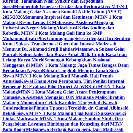
Kurban, Tanamkan Nilai Syukur dan Kepedulian
Sosial
Membentuk Generasi Cerdas dan Berkarakter: MTsN 1
Kota Malang Gelar Asesmen Sumatif Akhir Tahun (ASAT)
2025/2026
Menanam Inspirasi dan Ketulusan: MTsN 1 Kota
Malang Resmi Lepas 18 Mahasiswa Asistensi Mengajar
Universitas Negeri Malang
Akselerasi Kelas Koding dan
Robotik, MTsN 1 Kota Malang Gali Ilmu ke SMP
Muhammadiyah Plus Gunungpring
Selesai dengan Diri Sendiri:
Kunci Sukses Transformasi Guru dan Inovasi Madrasah
Menurut Dr. Akhmad Sruji Bahtiar
Matsanewa Sukses Gelar
Puncak Kokurikuler dan Bazar Amal 2026, Unjuk Bakat dan
Lelang Karya Murid
Semangat Kebangkitan Nasional
Menggema di MTsN 1 Kota Malang: Jaga Tunas Bangsa Demi
Kedaulatan Negara
Ribuan Langkah Menuju Tanah Suci,
Siswa MTsN 1 Kota Malang Ikuti Manasik Haji Penuh
Antusias
Kawal Enam Area Perubahan, Tim Penilai Internal
Kemenag RI Evaluasi Pilot Project ZI-WBK di MTsN 1 Kota
Malang
MTsN 1 Kota Malang Gelar Acara Penjemputan
Mahasiswa Asistensi Mengajar UIN Maulana Malik Ibrahim
Malang: Momentum Cetak Karakter Tangguh di Kawah
Candradimuka
Pimpin Upacara Terakhir, dr. Gamal Albinsaid
Bekali Siswa MTsN 1 Kota Malang Tiga Kunci Sukses
Sinergi
Lintas Madrasah: MTsN 1 Kota Malang Sambut Studi Tiru
Pengelolaan Layanan Bimbingan dan Konseling dari MTsN
Kota Bogor
Matsanewa Berbagi Karya Seni, Dari Madrasah