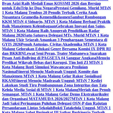
Byan Azizi Raih Medali Emas KOSSMI 2026 dan Bersiap
untuk EduTrip ke Dua Negara
Prestasi Gemilang, Murid MTsN
1 Kota Malang Tembus 20 Penulis Terbaik Cerita Anak
Nusantara Gramedia-Kemendikdasmen
Sambut Rombongan
KKM MTsN 4 Sidoarjo, MTsN 1 Kota Malang Berbagi Praktik
Baik Manajemen Kelembagaan
Gebrakan Inovasi dan Sains,
MTsN 1 Kota Malang Raih Anugerah Pendidikan Radar
Malang 2026
Satu-Satunya Delegasi MTs, Murid MTsN 1 Kota
Malang Ukir Sejarah Amankan 3 Penghargaan Sementara di
GYIS 2026
Penuh Antusias, Civitas Akademika MTsN 1 Kota
Malang Gelorakan Edukasi Genre Bersama Komisi IX DPR RI
dan BKKBN
Lewat Seni Peran, Teater Matsanewa Suarakan
Pesan Anti-Bullying di PAGSETA #4 Sanggar Angkasa
Menuju
Predikat Wilayah Bebas dari Korupsi, Tim Inti ZI MTsN 1
Kota Malang Ikuti Simulasi Wawancara Penilaian
Nasional
Sinergi Menuju Madrasah Unggul: Komite dan
Manajemen MTsN 1 Kota Malang Gelar Rakor Sosialisasi
RKAM
Sinergi Menuju Madrasah Unggul: MTsN 7 Kediri
Lakukan Studi Tiru Pembangunan Zona Integritas dan Tata
Kelola Media Sosial di MTsN 1 Kota Malang
Meriah dan Penuh
Semangat, MTsN 1 Kota Malang Gelar Demo Ekstrakurikuler
dan Organisasi MATAMUDA 2026/2027
MTsN 1 Kota Malang
Jadi Saksi Perjuangan Puluhan Delegasi OSN-P dan Rajutan
Persaudaraan Lintas Sekolah
Bukti Tatakelola Unggul, MTsN 1
Kota Malang Sabet Peringkat III Satker Berkinerja Terbaik