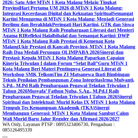
2026: Satu Atlet MTsN 1 Kota Malang Melaju Tingkat
Provinsi
Hari Pertama UM 2026 di MTsN 1 Kota Malang:
Integrasi Kecerdasan Digital dan Kekuatan Spiritual
Semangat
Kartini Menggema di MTsN 1 Kota Malang: Menjadi Generasi
Berilmu dan Berakhlak
Peringati Hari Kartini, GTK dan Siswa
MTsN 1 Kota Malang Raih Penghargaan Literasi dari Menteri
Agama RI
Refleksi Halalbihalal dan Semangat Kartini: DWP
MTsN 1 Kota Malang Raih Prestasi di Kemenag Kota
Malang
Ukir Prestasi di Kancah Provinsi, MTsN 1 Kota Malang
Raih Dua Medali Perunggu OLIMPABA 2026
Sinergi dan
Prestasi: Kepala MTsN 1 Kota Malang Paparkan Capaian
Kinerja Triwulan I dalam Forum “Selat Bali”
Guru MTsN 1
Kota Malang Beri Materi Pentingnya Generasi Literat di
Workshop SMK Telkom
Tim ZI Matsanewa Ikuti Bimbingan
Teknis Penilaian Pembangunan Zona Integritas
Irma Mulyanti,
S.Pd., M.Pd Raih Penghargaan Pegawai Teladan Triwulan I
Tahun 2026
Musyafa’ Fathun Nuha, S.Ag., M.Pd.I Raih
Penghargaan Pegawai Teladan Triwulan I Tahun 2026
Sinergi
Spiritual dan Intelektual: Murid Kelas IX MTsN 1 kota Malang
Tempuh Tes Kemampuan Akademik (TKA)
Sinergi
Membangun Generasi: MTsN 1 Kota Malang Sambut Calon
Wali Murid Baru Jalur Reguler dan Afirmasi 2026/2027
WA Only, Layanan PTSP : 0895323406730, Pengaduan :
085126495339