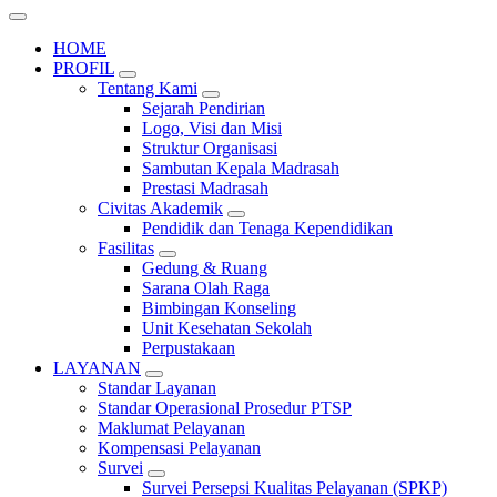
HOME
PROFIL
Tentang Kami
Sejarah Pendirian
Logo, Visi dan Misi
Struktur Organisasi
Sambutan Kepala Madrasah
Prestasi Madrasah
Civitas Akademik
Pendidik dan Tenaga Kependidikan
Fasilitas
Gedung & Ruang
Sarana Olah Raga
Bimbingan Konseling
Unit Kesehatan Sekolah
Perpustakaan
LAYANAN
Standar Layanan
Standar Operasional Prosedur PTSP
Maklumat Pelayanan
Kompensasi Pelayanan
Survei
Survei Persepsi Kualitas Pelayanan (SPKP)