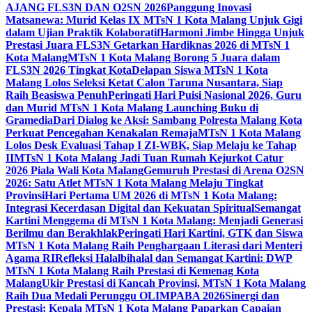
AJANG FLS3N DAN O2SN 2026
Panggung Inovasi
Matsanewa: Murid Kelas IX MTsN 1 Kota Malang Unjuk Gigi
dalam Ujian Praktik Kolaboratif
Harmoni Jimbe Hingga Unjuk
Prestasi Juara FLS3N Getarkan Hardiknas 2026 di MTsN 1
Kota Malang
MTsN 1 Kota Malang Borong 5 Juara dalam
FLS3N 2026 Tingkat Kota
Delapan Siswa MTsN 1 Kota
Malang Lolos Seleksi Ketat Calon Taruna Nusantara, Siap
Raih Beasiswa Penuh
Peringati Hari Puisi Nasional 2026, Guru
dan Murid MTsN 1 Kota Malang Launching Buku di
Gramedia
Dari Dialog ke Aksi: Sambang Polresta Malang Kota
Perkuat Pencegahan Kenakalan Remaja
MTsN 1 Kota Malang
Lolos Desk Evaluasi Tahap I ZI-WBK, Siap Melaju ke Tahap
II
MTsN 1 Kota Malang Jadi Tuan Rumah Kejurkot Catur
2026 Piala Wali Kota Malang
Gemuruh Prestasi di Arena O2SN
2026: Satu Atlet MTsN 1 Kota Malang Melaju Tingkat
Provinsi
Hari Pertama UM 2026 di MTsN 1 Kota Malang:
Integrasi Kecerdasan Digital dan Kekuatan Spiritual
Semangat
Kartini Menggema di MTsN 1 Kota Malang: Menjadi Generasi
Berilmu dan Berakhlak
Peringati Hari Kartini, GTK dan Siswa
MTsN 1 Kota Malang Raih Penghargaan Literasi dari Menteri
Agama RI
Refleksi Halalbihalal dan Semangat Kartini: DWP
MTsN 1 Kota Malang Raih Prestasi di Kemenag Kota
Malang
Ukir Prestasi di Kancah Provinsi, MTsN 1 Kota Malang
Raih Dua Medali Perunggu OLIMPABA 2026
Sinergi dan
Prestasi: Kepala MTsN 1 Kota Malang Paparkan Capaian