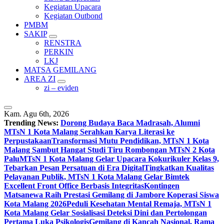
Kegiatan Upacara
Kegiatan Outbond
PMBM
SAKIP
RENSTRA
PERKIN
LKJ
MATSA GEMILANG
AREA ZI
zi – eviden
Kam. Agu 6th, 2026
Trending News:
Dorong Budaya Baca Madrasah, Alumni
MTsN 1 Kota Malang Serahkan Karya Literasi ke
Perpustakaan
Transformasi Mutu Pendidikan, MTsN 1 Kota
Malang Sambut Hangat Studi Tiru Rombongan MTsN 2 Kota
Palu
MTsN 1 Kota Malang Gelar Upacara Kokurikuler Kelas 9,
Tebarkan Pesan Persatuan di Era Digital
Tingkatkan Kualitas
Pelayanan Publik, MTsN 1 Kota Malang Gelar Bimtek
Excellent Front Office Berbasis Integritas
Kontingen
Matsanewa Raih Prestasi Gemilang di Jambore Koperasi Siswa
Kota Malang 2026
Peduli Kesehatan Mental Remaja, MTsN 1
Kota Malang Gelar Sosialisasi Deteksi Dini dan Pertolongan
Pertama Luka Psikologis
Gemilang di Kancah Nasional, Rama