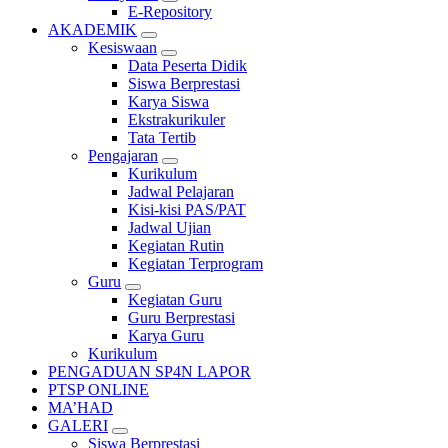
E-Repository
AKADEMIK
Kesiswaan
Data Peserta Didik
Siswa Berprestasi
Karya Siswa
Ekstrakurikuler
Tata Tertib
Pengajaran
Kurikulum
Jadwal Pelajaran
Kisi-kisi PAS/PAT
Jadwal Ujian
Kegiatan Rutin
Kegiatan Terprogram
Guru
Kegiatan Guru
Guru Berprestasi
Karya Guru
Kurikulum
PENGADUAN SP4N LAPOR
PTSP ONLINE
MA’HAD
GALERI
Siswa Berprestasi