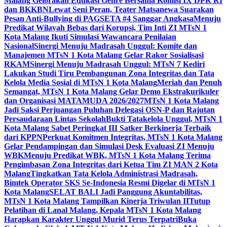
Malang Gelorakan Edukasi Genre Bersama Komisi IX DPR RI
dan BKKBN
Lewat Seni Peran, Teater Matsanewa Suarakan
Pesan Anti-Bullying di PAGSETA #4 Sanggar Angkasa
Menuju
Predikat Wilayah Bebas dari Korupsi, Tim Inti ZI MTsN 1
Kota Malang Ikuti Simulasi Wawancara Penilaian
Nasional
Sinergi Menuju Madrasah Unggul: Komite dan
Manajemen MTsN 1 Kota Malang Gelar Rakor Sosialisasi
RKAM
Sinergi Menuju Madrasah Unggul: MTsN 7 Kediri
Lakukan Studi Tiru Pembangunan Zona Integritas dan Tata
Kelola Media Sosial di MTsN 1 Kota Malang
Meriah dan Penuh
Semangat, MTsN 1 Kota Malang Gelar Demo Ekstrakurikuler
dan Organisasi MATAMUDA 2026/2027
MTsN 1 Kota Malang
Jadi Saksi Perjuangan Puluhan Delegasi OSN-P dan Rajutan
Persaudaraan Lintas Sekolah
Bukti Tatakelola Unggul, MTsN 1
Kota Malang Sabet Peringkat III Satker Berkinerja Terbaik
dari KPPN
Perkuat Komitmen Integritas, MTsN 1 Kota Malang
Gelar Pendampingan dan Simulasi Desk Evaluasi ZI Menuju
WBK
Menuju Predikat WBK, MTsN 1 Kota Malang Terima
Pengimbasan Zona Integritas dari Ketua Tim ZI MAN 2 Kota
Malang
Tingkatkan Tata Kelola Administrasi Madrasah,
Bimtek Operator SKS Se-Indonesia Resmi Digelar di MTsN 1
Kota Malang
SELAT BALI Jadi Panggung Akuntabilitas,
MTsN 1 Kota Malang Tampilkan Kinerja Triwulan II
Tutup
Pelatihan di Lanal Malang, Kepala MTsN 1 Kota Malang
Harapkan Karakter Unggul Murid Terus Terpatri
Buka