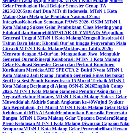
Semester Genap
Rajut Sinergi, MTsN 1 Kota Malang Sukses
Gelar Pembagian Hasil Belajar Semester Genap TA
2025/2026
Satu dari Dua MTs di Indonesia, MTsN 1 Kota
Malang Siap Melaju ke Penilaian Nasional Zona
Integritas
Kobarkan Semangat PAWS 2026, OSIM MTsN 1
Kota Malang Sukses Gelar Pembukaan Class Meeting yang
Edukatif dan Kompetitif
M*STAR OLYMPIAD: Wujudkan
Generasi Unggul MTsN 1 Kota Malang
Menggali Inspirasi di
Tahun Baru Islam: Khotmil Qur’an hingga Penyerahan Piala
Citra di MTsN 1 Kota Malang
Mukhoyam Tahfiz 2026:
Menyatu dengan Al-Qur’an, Menguatkan Jiwa, Mengukir
Generasi Qurani
Sinergi Kolaborasi: MTsN 1 Kota Malang
Gelar Evaluasi Semester Genap dan Perkuat Komitmen
Kurikulum Merdeka
ART SPECTA 2: Bukti Nyata MTsN 1
Kota Malang Jadi Ruang Tumbuh Generasi Emas Berbakat
Seni
Tiga Sesi Penuh Konsentrasi: 15 Murid Terbaik MTsN 1
Kota Malang Berjuang di Ajang OSN-K 2026
English Camp
2026, MTsN 1 Kota Malang Gandeng Penutur Asing dari 4
Negara
Bertabur Bintang, MTsN 1 Kota Malang Sukses Gelar
Muwadda’ah Akhiris Sanah Angkatan ke-48
Wujud Syukur
dan Kepedulian, 371 Murid MTsN 1 Kota Malang Gelar Bakti
Kelulusan di MTs Al Amin
Membumikan Pancasila Pemersatu
Bangsa, MTsN 1 Kota Malang Gelar Upacara Bendera
Sidang
Pleno Kelulusan MTsN 1 Kota Malang Diwarnai Capaian Nilai
Sempurna
MTsN 1 Kota Malang Gelar Penyembelihan Hewan