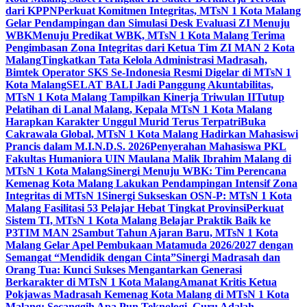
dari KPPN
Perkuat Komitmen Integritas, MTsN 1 Kota Malang
Gelar Pendampingan dan Simulasi Desk Evaluasi ZI Menuju
WBK
Menuju Predikat WBK, MTsN 1 Kota Malang Terima
Pengimbasan Zona Integritas dari Ketua Tim ZI MAN 2 Kota
Malang
Tingkatkan Tata Kelola Administrasi Madrasah,
Bimtek Operator SKS Se-Indonesia Resmi Digelar di MTsN 1
Kota Malang
SELAT BALI Jadi Panggung Akuntabilitas,
MTsN 1 Kota Malang Tampilkan Kinerja Triwulan II
Tutup
Pelatihan di Lanal Malang, Kepala MTsN 1 Kota Malang
Harapkan Karakter Unggul Murid Terus Terpatri
Buka
Cakrawala Global, MTsN 1 Kota Malang Hadirkan Mahasiswi
Prancis dalam M.I.N.D.S. 2026
Penyerahan Mahasiswa PKL
Fakultas Humaniora UIN Maulana Malik Ibrahim Malang di
MTsN 1 Kota Malang
Sinergi Menuju WBK: Tim Perencana
Kemenag Kota Malang Lakukan Pendampingan Intensif Zona
Integritas di MTsN 1
Sinergi Sukseskan OSN-P: MTsN 1 Kota
Malang Fasilitasi 53 Pelajar Hebat Tingkat Provinsi
Perkuat
Sistem TI, MTsN 1 Kota Malang Belajar Praktik Baik ke
P3TIM MAN 2
Sambut Tahun Ajaran Baru, MTsN 1 Kota
Malang Gelar Apel Pembukaan Matamuda 2026/2027 dengan
Semangat “Mendidik dengan Cinta”
Sinergi Madrasah dan
Orang Tua: Kunci Sukses Mengantarkan Generasi
Berkarakter di MTsN 1 Kota Malang
Amanat Kritis Ketua
Pokjawas Madrasah Kemenag Kota Malang di MTsN 1 Kota
Malang: Secanggih Apa Pun Teknologi, Guru Adalah