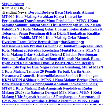
Skip to content
Kam. Agu 6th, 2026
Trending News:
Dorong Budaya Baca Madrasah, Alumni
MTsN 1 Kota Malang Serahkan Karya Literasi ke
Perpustakaan
Transformasi Mutu Pendidikan, MTsN 1 Kota
Malang Sambut Hangat Studi Tiru Rombongan MTsN 2 Kota
Palu
MTsN 1 Kota Malang Gelar Upacara Kokurikuler Kelas 9,
Tebarkan Pesan Persatuan di Era Digital
Tingkatkan Kualitas
Pelayanan Publik, MTsN 1 Kota Malang Gelar Bimtek
Excellent Front Office Berbasis Integritas
Kontingen
Matsanewa Raih Prestasi Gemilang di Jambore Koperasi Siswa
Kota Malang 2026
Peduli Kesehatan Mental Remaja, MTsN 1
Kota Malang Gelar Sosialisasi Deteksi Dini dan Pertolongan
Pertama Luka Psikologis
Gemilang di Kancah Nasional, Rama
Byan Azizi Raih Medali Emas KOSSMI 2026 dan Bersiap
untuk EduTrip ke Dua Negara
Prestasi Gemilang, Murid MTsN
1 Kota Malang Tembus 20 Penulis Terbaik Cerita Anak
Nusantara Gramedia-Kemendikdasmen
Sambut Rombongan
KKM MTsN 4 Sidoarjo, MTsN 1 Kota Malang Berbagi Praktik
Baik Manajemen Kelembagaan
Gebrakan Inovasi dan Sains,
MTsN 1 Kota Malang Raih Anugerah Pendidikan Radar
Malang 2026
Satu-Satunya Delegasi MTs, Murid MTsN 1 Kota
Malang Ukir Sejarah Amankan 3 Penghargaan Sementara di
GYIS 2026
Penuh Antusias, Civitas Akademika MTsN 1 Kota