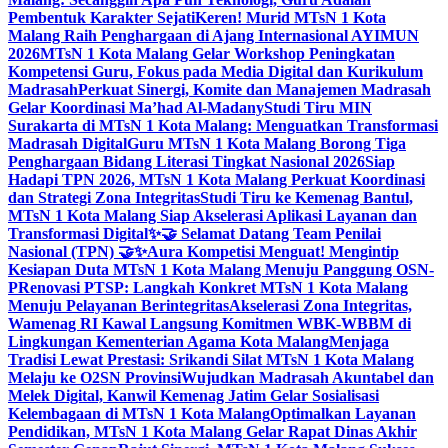
Pembentuk Karakter Sejati
Keren! Murid MTsN 1 Kota
Malang Raih Penghargaan di Ajang Internasional AYIMUN
2026
MTsN 1 Kota Malang Gelar Workshop Peningkatan
Kompetensi Guru, Fokus pada Media Digital dan Kurikulum
Madrasah
Perkuat Sinergi, Komite dan Manajemen Madrasah
Gelar Koordinasi Ma’had Al-Madany
Studi Tiru MIN
Surakarta di MTsN 1 Kota Malang: Menguatkan Transformasi
Madrasah Digital
Guru MTsN 1 Kota Malang Borong Tiga
Penghargaan Bidang Literasi Tingkat Nasional 2026
Siap
Hadapi TPN 2026, MTsN 1 Kota Malang Perkuat Koordinasi
dan Strategi Zona Integritas
Studi Tiru ke Kemenag Bantul,
MTsN 1 Kota Malang Siap Akselerasi Aplikasi Layanan dan
Transformasi Digital
✨🤝 Selamat Datang Team Penilai
Nasional (TPN) 🤝✨
Aura Kompetisi Menguat! Mengintip
Kesiapan Duta MTsN 1 Kota Malang Menuju Panggung OSN-
P
Renovasi PTSP: Langkah Konkret MTsN 1 Kota Malang
Menuju Pelayanan Berintegritas
Akselerasi Zona Integritas,
Wamenag RI Kawal Langsung Komitmen WBK-WBBM di
Lingkungan Kementerian Agama Kota Malang
Menjaga
Tradisi Lewat Prestasi: Srikandi Silat MTsN 1 Kota Malang
Melaju ke O2SN Provinsi
Wujudkan Madrasah Akuntabel dan
Melek Digital, Kanwil Kemenag Jatim Gelar Sosialisasi
Kelembagaan di MTsN 1 Kota Malang
Optimalkan Layanan
Pendidikan, MTsN 1 Kota Malang Gelar Rapat Dinas Akhir