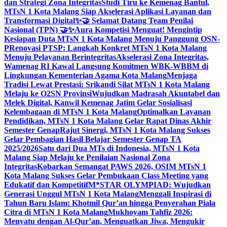
dan Strategi Zona Integritas
Studi Tiru ke Kemenag Bantul,
MTsN 1 Kota Malang Siap Akselerasi Aplikasi Layanan dan
Transformasi Digital
✨🤝 Selamat Datang Team Penilai
Nasional (TPN) 🤝✨
Aura Kompetisi Menguat! Mengintip
Kesiapan Duta MTsN 1 Kota Malang Menuju Panggung OSN-
P
Renovasi PTSP: Langkah Konkret MTsN 1 Kota Malang
Menuju Pelayanan Berintegritas
Akselerasi Zona Integritas,
Wamenag RI Kawal Langsung Komitmen WBK-WBBM di
Lingkungan Kementerian Agama Kota Malang
Menjaga
Tradisi Lewat Prestasi: Srikandi Silat MTsN 1 Kota Malang
Melaju ke O2SN Provinsi
Wujudkan Madrasah Akuntabel dan
Melek Digital, Kanwil Kemenag Jatim Gelar Sosialisasi
Kelembagaan di MTsN 1 Kota Malang
Optimalkan Layanan
Pendidikan, MTsN 1 Kota Malang Gelar Rapat Dinas Akhir
Semester Genap
Rajut Sinergi, MTsN 1 Kota Malang Sukses
Gelar Pembagian Hasil Belajar Semester Genap TA
2025/2026
Satu dari Dua MTs di Indonesia, MTsN 1 Kota
Malang Siap Melaju ke Penilaian Nasional Zona
Integritas
Kobarkan Semangat PAWS 2026, OSIM MTsN 1
Kota Malang Sukses Gelar Pembukaan Class Meeting yang
Edukatif dan Kompetitif
M*STAR OLYMPIAD: Wujudkan
Generasi Unggul MTsN 1 Kota Malang
Menggali Inspirasi di
Tahun Baru Islam: Khotmil Qur’an hingga Penyerahan Piala
Citra di MTsN 1 Kota Malang
Mukhoyam Tahfiz 2026:
Menyatu dengan Al-Qur’an, Menguatkan Jiwa, Mengukir