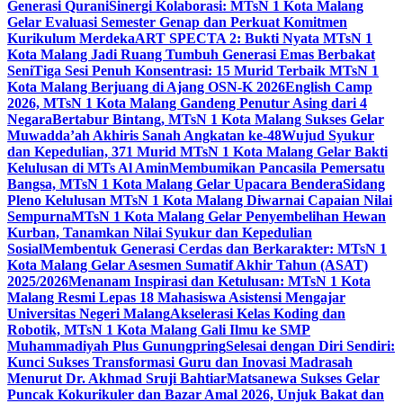
Generasi Qurani
Sinergi Kolaborasi: MTsN 1 Kota Malang
Gelar Evaluasi Semester Genap dan Perkuat Komitmen
Kurikulum Merdeka
ART SPECTA 2: Bukti Nyata MTsN 1
Kota Malang Jadi Ruang Tumbuh Generasi Emas Berbakat
Seni
Tiga Sesi Penuh Konsentrasi: 15 Murid Terbaik MTsN 1
Kota Malang Berjuang di Ajang OSN-K 2026
English Camp
2026, MTsN 1 Kota Malang Gandeng Penutur Asing dari 4
Negara
Bertabur Bintang, MTsN 1 Kota Malang Sukses Gelar
Muwadda’ah Akhiris Sanah Angkatan ke-48
Wujud Syukur
dan Kepedulian, 371 Murid MTsN 1 Kota Malang Gelar Bakti
Kelulusan di MTs Al Amin
Membumikan Pancasila Pemersatu
Bangsa, MTsN 1 Kota Malang Gelar Upacara Bendera
Sidang
Pleno Kelulusan MTsN 1 Kota Malang Diwarnai Capaian Nilai
Sempurna
MTsN 1 Kota Malang Gelar Penyembelihan Hewan
Kurban, Tanamkan Nilai Syukur dan Kepedulian
Sosial
Membentuk Generasi Cerdas dan Berkarakter: MTsN 1
Kota Malang Gelar Asesmen Sumatif Akhir Tahun (ASAT)
2025/2026
Menanam Inspirasi dan Ketulusan: MTsN 1 Kota
Malang Resmi Lepas 18 Mahasiswa Asistensi Mengajar
Universitas Negeri Malang
Akselerasi Kelas Koding dan
Robotik, MTsN 1 Kota Malang Gali Ilmu ke SMP
Muhammadiyah Plus Gunungpring
Selesai dengan Diri Sendiri:
Kunci Sukses Transformasi Guru dan Inovasi Madrasah
Menurut Dr. Akhmad Sruji Bahtiar
Matsanewa Sukses Gelar
Puncak Kokurikuler dan Bazar Amal 2026, Unjuk Bakat dan