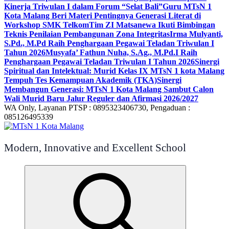
Kinerja Triwulan I dalam Forum “Selat Bali”
Guru MTsN 1
Kota Malang Beri Materi Pentingnya Generasi Literat di
Workshop SMK Telkom
Tim ZI Matsanewa Ikuti Bimbingan
Teknis Penilaian Pembangunan Zona Integritas
Irma Mulyanti,
S.Pd., M.Pd Raih Penghargaan Pegawai Teladan Triwulan I
Tahun 2026
Musyafa’ Fathun Nuha, S.Ag., M.Pd.I Raih
Penghargaan Pegawai Teladan Triwulan I Tahun 2026
Sinergi
Spiritual dan Intelektual: Murid Kelas IX MTsN 1 kota Malang
Tempuh Tes Kemampuan Akademik (TKA)
Sinergi
Membangun Generasi: MTsN 1 Kota Malang Sambut Calon
Wali Murid Baru Jalur Reguler dan Afirmasi 2026/2027
WA Only, Layanan PTSP : 0895323406730, Pengaduan :
085126495339
Modern, Innovative and Excellent School