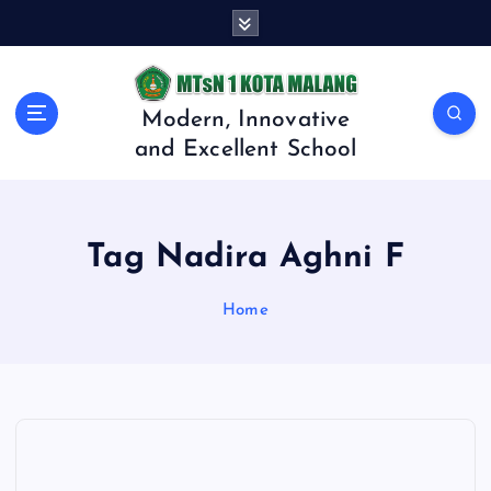
S
k
i
p
t
Modern, Innovative
o
and Excellent School
c
o
n
t
Tag Nadira Aghni F
e
n
Home
t