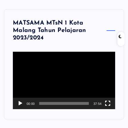
MATSAMA MTsN 1 Kota
Malang Tahun Pelajaran
2023/2024
P
e
m
u
t
a
r
V
00:00
37:54
i
d
e
o