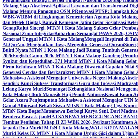
Penghargaan Bidang Literasi Tingkat Nasional 2026
Siap Hadapi
Malang Siap Akselerasi Aplikasi Layanan dan Transformasi Digi
Malang Menuju Panggung OSN-P
Renovasi PTSP: Langkah Kon
WBK-WBBM di Lingkungan Kementerian Agama Kota Malang
dan Melek Digital, Kanwil Kemenag Jatim Gelar Sosialisasi Ke
Genap
Rajut Sinergi, MTsN 1 Kota Malang Sukses Gelar Pembag
Nasional Zona Integritas
Kobarkan Semangat PAWS 2026, OSIM M
Generasi Unggul MTsN 1 Kota Malang
Menggali Inspirasi di T
Al-Qur’an, Menguatkan Jiwa, Mengukir Generasi Qurani
Siner
Bukti Nyata MTsN 1 Kota Malang Jadi Ruang Tumbuh Generas
2026
English Camp 2026, MTsN 1 Kota Malang Gandeng Penutur
Syukur dan Kepedulian, 371 Murid MTsN 1 Kota Malang Gelar 
Pleno Kelulusan MTsN 1 Kota Malang Diwarnai Capaian Nilai
Generasi Cerdas dan Berkarakter: MTsN 1 Kota Malang Gelar 
Mahasiswa Asistensi Mengajar Universitas Negeri Malang
Aksele
Sendiri: Kunci Sukses Transformasi Guru dan Inovasi Madrasa
Lelang Karya Murid
Semangat Kebangkitan Nasional Menggema
Kota Malang Ikuti Manasik Haji Penuh Antusias
Kawal Enam Are
Gelar Acara Penjemputan Mahasiswa Asistensi Mengajar UIN
Gamal Albinsaid Bekali Siswa MTsN 1 Kota Malang Tiga Kunci
MTsN Kota Bogor
Matsanewa Berbagi Karya Seni, Dari Madra
Bendera Pasca-Ujian
MATSANEWA MENGGUNCANG BANDUNG
Tembus Penilaian Tahap II ZI-WBK 2026, Perkuat Komitmen A
kepada Dua Murid MTsN 1 Kota Malang
WALI KOTA MALANG
Murid Kelas IX MTsN 1 Kota Malang Unjuk Gigi dalam Ujian Pr