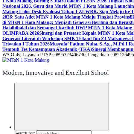
1 Kota Malang Borong 5 Juara dalam FLS3N 2026 Tingkat Kot
Nasional 2026, Guru dan Murid MTsN 1 Kota Malang Launchi
Malang Lolos Desk Evaluasi Tahap I ZI-WBK, Siap Melaju ke T
2026: Satu Atlet MTsN 1 Kota Malang Melaju Tingkat Provinsi
H
di MTsN 1 Kota Malang: Menjadi Generasi Berilmu dan Berakh
Halalbihalal dan Semangat Kartini: DWP MTsN 1 Kota Malang 
OLIMPABA 2026
Sinergi dan Prestasi: Kepala MTsN 1 Kota Ma
Generasi Literat di Workshop SMK Telkom
Tim ZI Matsanewa Ik
Triwulan I Tahun 2026
Musyafa’ Fathun Nuha, S.Ag., M.Pd.I R
Tempuh Tes Kemampuan Akademik (TKA)
Sinergi Membangun 
WA Only, Layanan PTSP : 0895323406730, Pengaduan : 08512649
Modern, Innovative and Excellent School
Search for: