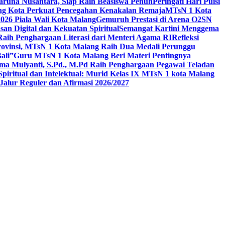
aruna Nusantara, Siap Raih Beasiswa Penuh
Peringati Hari Puisi
ang Kota Perkuat Pencegahan Kenakalan Remaja
MTsN 1 Kota
26 Piala Wali Kota Malang
Gemuruh Prestasi di Arena O2SN
an Digital dan Kekuatan Spiritual
Semangat Kartini Menggema
Raih Penghargaan Literasi dari Menteri Agama RI
Refleksi
Provinsi, MTsN 1 Kota Malang Raih Dua Medali Perunggu
ali”
Guru MTsN 1 Kota Malang Beri Materi Pentingnya
ma Mulyanti, S.Pd., M.Pd Raih Penghargaan Pegawai Teladan
 Spiritual dan Intelektual: Murid Kelas IX MTsN 1 kota Malang
alur Reguler dan Afirmasi 2026/2027