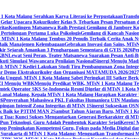
 Kota Malang Serahkan Karya Literasi ke Perpustakaan
Transf
elar Upacara Kokurikuler Kelas 9, Tebarkan Pesan Persatuan di
ritas
Kontingen Matsanewa Raih Prestasi Gemilang di Jambore Ko
n Pertolongan Pertama Luka Psikologis
Gemilang di Kancah Nasio
id MTsN 1 Kota Malang Tembus 20 Penulis Terbaik Cerita Anak
 Baik Manajemen Kelembagaan
Gebrakan Inovasi dan Sains, MTs
kir Sejarah Amankan 3 Penghargaan Sementara di GYIS 2026
Pe
KKBN
Lewat Seni Peran, Teater Matsanewa Suarakan Pesan Anti-
kuti Simulasi Wawancara Penilaian Nasional
Sinergi Menuju Mad
: MTsN 7 Kediri Lakukan Studi Tiru Pembangunan Zona Integrit
ar Demo Ekstrakurikuler dan Organisasi MATAMUDA 2026/2027
ola Unggul, MTsN 1 Kota Malang Sabet Peringkat III Satker Ber
i ZI Menuju WBK
Menuju Predikat WBK, MTsN 1 Kota Malang Ter
imtek Operator SKS Se-Indonesia Resmi Digelar di MTsN 1 Kota
i Lanal Malang, Kepala MTsN 1 Kota Malang Harapkan Karakter 
26
Penyerahan Mahasiswa PKL Fakultas Humaniora UIN Maulana
gan Intensif Zona Integritas di MTsN 1
Sinergi Sukseskan OSN-
tik Baik ke P3TIM MAN 2
Sambut Tahun Ajaran Baru, MTsN 1 Ko
g Tua: Kunci Sukses Mengantarkan Generasi Berkarakter di MT
Pun Teknologi, Guru Adalah Pembentuk Karakter Sejati
Keren! 
op Peningkatan Kompetensi Guru, Fokus pada Media Digital d
 Surakarta di MTsN 1 Kota Malang: Menguatkan Transformasi M