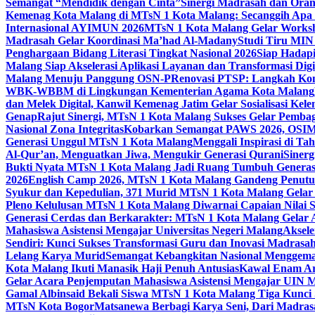
Semangat “Mendidik dengan Cinta”
Sinergi Madrasah dan Oran
Kemenag Kota Malang di MTsN 1 Kota Malang: Secanggih Apa 
Internasional AYIMUN 2026
MTsN 1 Kota Malang Gelar Worksh
Madrasah Gelar Koordinasi Ma’had Al-Madany
Studi Tiru MIN
Penghargaan Bidang Literasi Tingkat Nasional 2026
Siap Hadapi
Malang Siap Akselerasi Aplikasi Layanan dan Transformasi Digi
Malang Menuju Panggung OSN-P
Renovasi PTSP: Langkah Kon
WBK-WBBM di Lingkungan Kementerian Agama Kota Malang
dan Melek Digital, Kanwil Kemenag Jatim Gelar Sosialisasi Ke
Genap
Rajut Sinergi, MTsN 1 Kota Malang Sukses Gelar Pembag
Nasional Zona Integritas
Kobarkan Semangat PAWS 2026, OSIM M
Generasi Unggul MTsN 1 Kota Malang
Menggali Inspirasi di T
Al-Qur’an, Menguatkan Jiwa, Mengukir Generasi Qurani
Siner
Bukti Nyata MTsN 1 Kota Malang Jadi Ruang Tumbuh Generas
2026
English Camp 2026, MTsN 1 Kota Malang Gandeng Penutur
Syukur dan Kepedulian, 371 Murid MTsN 1 Kota Malang Gelar 
Pleno Kelulusan MTsN 1 Kota Malang Diwarnai Capaian Nilai
Generasi Cerdas dan Berkarakter: MTsN 1 Kota Malang Gelar 
Mahasiswa Asistensi Mengajar Universitas Negeri Malang
Aksele
Sendiri: Kunci Sukses Transformasi Guru dan Inovasi Madrasa
Lelang Karya Murid
Semangat Kebangkitan Nasional Menggema
Kota Malang Ikuti Manasik Haji Penuh Antusias
Kawal Enam Are
Gelar Acara Penjemputan Mahasiswa Asistensi Mengajar UIN
Gamal Albinsaid Bekali Siswa MTsN 1 Kota Malang Tiga Kunci
MTsN Kota Bogor
Matsanewa Berbagi Karya Seni, Dari Madra