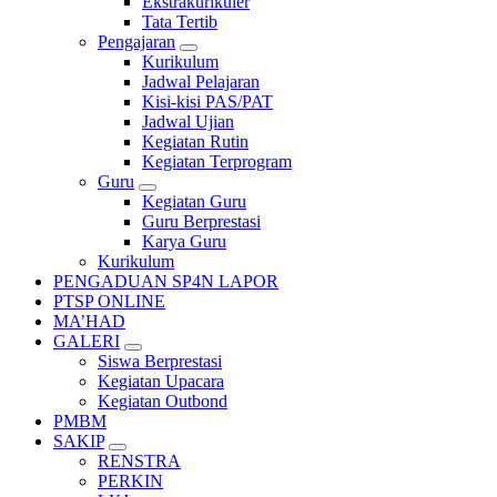
Ekstrakurikuler
Tata Tertib
Pengajaran
Kurikulum
Jadwal Pelajaran
Kisi-kisi PAS/PAT
Jadwal Ujian
Kegiatan Rutin
Kegiatan Terprogram
Guru
Kegiatan Guru
Guru Berprestasi
Karya Guru
Kurikulum
PENGADUAN SP4N LAPOR
PTSP ONLINE
MA’HAD
GALERI
Siswa Berprestasi
Kegiatan Upacara
Kegiatan Outbond
PMBM
SAKIP
RENSTRA
PERKIN