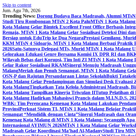
Skip to content
Jum. Agu 7th, 2026
Trending News:
Dorong Budaya Baca Madrasah, Alumni MTsN 1
Studi Tiru Rombongan MTsN 2 Kota Palu
MTsN 1 Kota Malang G
Kota Malang Gelar Bimtek Excellent Front Office Berbasis Integ
Remaja, MTsN 1 Kota Malang Gelar Sosialisasi Deteksi Dini da
Bersiap untuk EduTrip ke Dua Negara
Prestasi Gemilang, Mur
KKM MTsN 4 Sidoarjo, MTsN 1 Kota Malang Berbagi Praktik
2026
Satu-Satunya Delegasi MTs, Murid MTsN 1 Kota Malang U
Gelorakan Edukasi Genre Bersama Komisi IX DPR RI dan B
Wilayah Bebas dari Korupsi, Tim Inti ZI MTsN 1 Kota Malang I
Gelar Rakor Sosialisasi RKAM
Sinergi Menuju Madrasah Unggul
Malang
Meriah dan Penuh Semangat, MTsN 1 Kota Malang Gel
OSN-P dan Rajutan Persaudaraan Lintas Sekolah
Bukti Tatakel
Kota Malang Gelar Pendampingan dan Simulasi Desk Evaluas
Kota Malang
Tingkatkan Tata Kelola Administrasi Madrasah, B
Kota Malang Tampilkan Kinerja Triwulan II
Tutup Pelatihan d
Kota Malang Hadirkan Mahasiswi Prancis dalam M.I.N.D.S. 20
WBK: Tim Perencana Kemenag Kota Malang Lakukan Pendampin
Provinsi
Perkuat Sistem TI, MTsN 1 Kota Malang Belajar Prak
Semangat “Mendidik dengan Cinta”
Sinergi Madrasah dan Oran
Kemenag Kota Malang di MTsN 1 Kota Malang: Secanggih Apa 
Internasional AYIMUN 2026
MTsN 1 Kota Malang Gelar Worksh
Madrasah Gelar Koordinasi Ma’had Al-Madany
Studi Tiru MIN