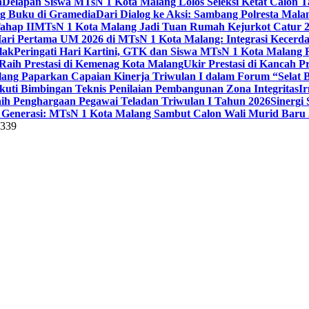
a
Delapan Siswa MTsN 1 Kota Malang Lolos Seleksi Ketat Calon T
ng Buku di Gramedia
Dari Dialog ke Aksi: Sambang Polresta Mal
ahap II
MTsN 1 Kota Malang Jadi Tuan Rumah Kejurkot Catur 20
ari Pertama UM 2026 di MTsN 1 Kota Malang: Integrasi Kecerdas
lak
Peringati Hari Kartini, GTK dan Siswa MTsN 1 Kota Malang 
Raih Prestasi di Kemenag Kota Malang
Ukir Prestasi di Kancah 
lang Paparkan Capaian Kinerja Triwulan I dalam Forum “Selat B
uti Bimbingan Teknis Penilaian Pembangunan Zona Integritas
Ir
aih Penghargaan Pegawai Teladan Triwulan I Tahun 2026
Sinergi
Generasi: MTsN 1 Kota Malang Sambut Calon Wali Murid Baru J
5339