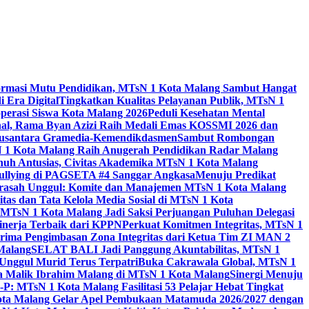
ormasi Mutu Pendidikan, MTsN 1 Kota Malang Sambut Hangat
 Era Digital
Tingkatkan Kualitas Pelayanan Publik, MTsN 1
perasi Siswa Kota Malang 2026
Peduli Kesehatan Mental
nal, Rama Byan Azizi Raih Medali Emas KOSSMI 2026 dan
 Nusantara Gramedia-Kemendikdasmen
Sambut Rombongan
N 1 Kota Malang Raih Anugerah Pendidikan Radar Malang
nuh Antusias, Civitas Akademika MTsN 1 Kota Malang
Bullying di PAGSETA #4 Sanggar Angkasa
Menuju Predikat
rasah Unggul: Komite dan Manajemen MTsN 1 Kota Malang
as dan Tata Kelola Media Sosial di MTsN 1 Kota
MTsN 1 Kota Malang Jadi Saksi Perjuangan Puluhan Delegasi
kinerja Terbaik dari KPPN
Perkuat Komitmen Integritas, MTsN 1
ima Pengimbasan Zona Integritas dari Ketua Tim ZI MAN 2
 Malang
SELAT BALI Jadi Panggung Akuntabilitas, MTsN 1
Unggul Murid Terus Terpatri
Buka Cakrawala Global, MTsN 1
 Malik Ibrahim Malang di MTsN 1 Kota Malang
Sinergi Menuju
P: MTsN 1 Kota Malang Fasilitasi 53 Pelajar Hebat Tingkat
ta Malang Gelar Apel Pembukaan Matamuda 2026/2027 dengan