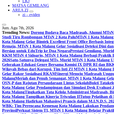
LKJ
MATSA GEMILANG
AREA ZI
zi – eviden
Jum. Agu 7th, 2026
Trending News:
Dorong Budaya Baca Madrasah, Alumni MTsN 1
Studi Tiru Rombongan MTsN 2 Kota Palu
MTsN 1 Kota Malang G
Kota Malang Gelar Bimtek Excellent Front Office Berbasis Integ
Remaja, MTsN 1 Kota Malang Gelar Sosialisasi Deteksi Dini da
Bersiap untuk EduTrip ke Dua Negara
Prestasi Gemilang, Mur
KKM MTsN 4 Sidoarjo, MTsN 1 Kota Malang Berbagi Praktik
2026
Satu-Satunya Delegasi MTs, Murid MTsN 1 Kota Malang U
Gelorakan Edukasi Genre Bersama Komisi IX DPR RI dan B
Wilayah Bebas dari Korupsi, Tim Inti ZI MTsN 1 Kota Malang I
Gelar Rakor Sosialisasi RKAM
Sinergi Menuju Madrasah Unggul
Malang
Meriah dan Penuh Semangat, MTsN 1 Kota Malang Gel
OSN-P dan Rajutan Persaudaraan Lintas Sekolah
Bukti Tatakel
Kota Malang Gelar Pendampingan dan Simulasi Desk Evaluas
Kota Malang
Tingkatkan Tata Kelola Administrasi Madrasah, B
Kota Malang Tampilkan Kinerja Triwulan II
Tutup Pelatihan d
Kota Malang Hadirkan Mahasiswi Prancis dalam M.I.N.D.S. 20
WBK: Tim Perencana Kemenag Kota Malang Lakukan Pendampin
Provinsi
Perkuat Sistem TI, MTsN 1 Kota Malang Belajar Prak