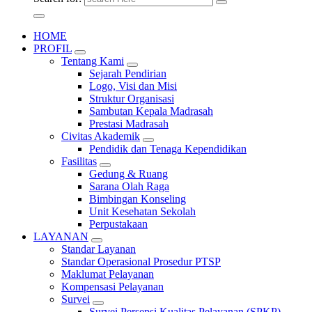
HOME
PROFIL
Tentang Kami
Sejarah Pendirian
Logo, Visi dan Misi
Struktur Organisasi
Sambutan Kepala Madrasah
Prestasi Madrasah
Civitas Akademik
Pendidik dan Tenaga Kependidikan
Fasilitas
Gedung & Ruang
Sarana Olah Raga
Bimbingan Konseling
Unit Kesehatan Sekolah
Perpustakaan
LAYANAN
Standar Layanan
Standar Operasional Prosedur PTSP
Maklumat Pelayanan
Kompensasi Pelayanan
Survei
Survei Persepsi Kualitas Pelayanan (SPKP)