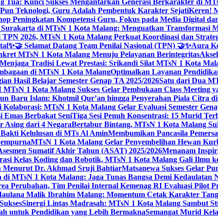
g Tua: Kunci Sukses Mengantarkan Generasi Berkarakter di MT
Pun Teknologi, Guru Adalah Pembentuk Karakter Sejati
Keren! 
op Peningkatan Kompetensi Guru, Fokus pada Media Digital d
 Surakarta di MTsN 1 Kota Malang: Menguatkan Transformasi M
 TPN 2026, MTsN 1 Kota Malang Perkuat Koordinasi dan Strategi
tal
✨🤝 Selamat Datang Team Penilai Nasional (TPN) 🤝✨
Aura Ko
kret MTsN 1 Kota Malang Menuju Pelayanan Berintegritas
Akse
Menjaga Tradisi Lewat Prestasi: Srikandi Silat MTsN 1 Kota Ma
lembagaan di MTsN 1 Kota Malang
Optimalkan Layanan Pendidikan
ian Hasil Belajar Semester Genap TA 2025/2026
Satu dari Dua MT
TsN 1 Kota Malang Sukses Gelar Pembukaan Class Meeting yan
ahun Baru Islam: Khotmil Qur’an hingga Penyerahan Piala Citra 
gi Kolaborasi: MTsN 1 Kota Malang Gelar Evaluasi Semester Ge
i Emas Berbakat Seni
Tiga Sesi Penuh Konsentrasi: 15 Murid T
 Asing dari 4 Negara
Bertabur Bintang, MTsN 1 Kota Malang Su
Bakti Kelulusan di MTs Al Amin
Membumikan Pancasila Pemersa
 Sempurna
MTsN 1 Kota Malang Gelar Penyembelihan Hewan Kurba
Asesmen Sumatif Akhir Tahun (ASAT) 2025/2026
Menanam Inspira
rasi Kelas Koding dan Robotik, MTsN 1 Kota Malang Gali Ilm
h Menurut Dr. Akhmad Sruji Bahtiar
Matsanewa Sukses Gelar Pun
 di MTsN 1 Kota Malang: Jaga Tunas Bangsa Demi Kedaulatan 
a Perubahan, Tim Penilai Internal Kemenag RI Evaluasi Pilot 
 Maulana Malik Ibrahim Malang: Momentum Cetak Karakter Ta
 Sukses
Sinergi Lintas Madrasah: MTsN 1 Kota Malang Sambut St
sah untuk Pendidikan yang Lebih Bermakna
Semangat Murid Kel