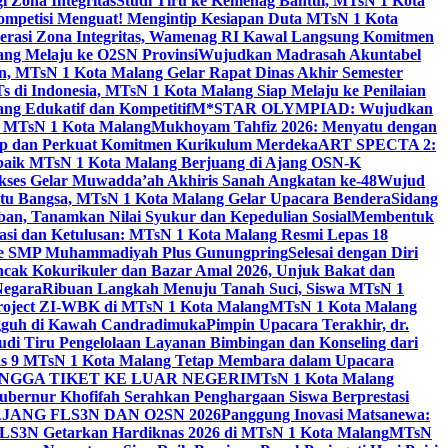
 Zona Integritas
Studi Tiru ke Kemenag Bantul, MTsN 1 Kota
mpetisi Menguat! Mengintip Kesiapan Duta MTsN 1 Kota
lerasi Zona Integritas, Wamenag RI Kawal Langsung Komitmen
lang Melaju ke O2SN Provinsi
Wujudkan Madrasah Akuntabel
, MTsN 1 Kota Malang Gelar Rapat Dinas Akhir Semester
s di Indonesia, MTsN 1 Kota Malang Siap Melaju ke Penilaian
g Edukatif dan Kompetitif
M*STAR OLYMPIAD: Wujudkan
di MTsN 1 Kota Malang
Mukhoyam Tahfiz 2026: Menyatu dengan
nap dan Perkuat Komitmen Kurikulum Merdeka
ART SPECTA 2:
erbaik MTsN 1 Kota Malang Berjuang di Ajang OSN-K
kses Gelar Muwadda’ah Akhiris Sanah Angkatan ke-48
Wujud
tu Bangsa, MTsN 1 Kota Malang Gelar Upacara Bendera
Sidang
n, Tanamkan Nilai Syukur dan Kepedulian Sosial
Membentuk
si dan Ketulusan: MTsN 1 Kota Malang Resmi Lepas 18
u ke SMP Muhammadiyah Plus Gunungpring
Selesai dengan Diri
cak Kokurikuler dan Bazar Amal 2026, Unjuk Bakat dan
Negara
Ribuan Langkah Menuju Tanah Suci, Siswa MTsN 1
Project ZI-WBK di MTsN 1 Kota Malang
MTsN 1 Kota Malang
ngguh di Kawah Candradimuka
Pimpin Upacara Terakhir, dr.
udi Tiru Pengelolaan Layanan Bimbingan dan Konseling dari
as 9 MTsN 1 Kota Malang Tetap Membara dalam Upacara
NGGA TIKET KE LUAR NEGERI
MTsN 1 Kota Malang
ubernur Khofifah Serahkan Penghargaan Siswa Berprestasi
JANG FLS3N DAN O2SN 2026
Panggung Inovasi Matsanewa:
FLS3N Getarkan Hardiknas 2026 di MTsN 1 Kota Malang
MTsN