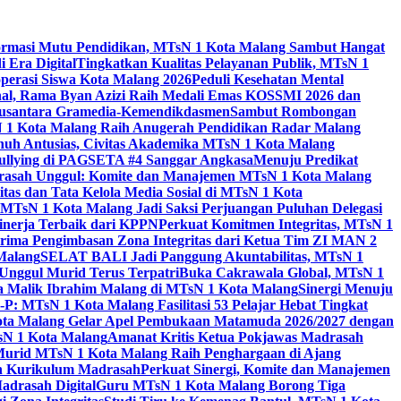
ormasi Mutu Pendidikan, MTsN 1 Kota Malang Sambut Hangat
 Era Digital
Tingkatkan Kualitas Pelayanan Publik, MTsN 1
perasi Siswa Kota Malang 2026
Peduli Kesehatan Mental
nal, Rama Byan Azizi Raih Medali Emas KOSSMI 2026 dan
 Nusantara Gramedia-Kemendikdasmen
Sambut Rombongan
N 1 Kota Malang Raih Anugerah Pendidikan Radar Malang
nuh Antusias, Civitas Akademika MTsN 1 Kota Malang
Bullying di PAGSETA #4 Sanggar Angkasa
Menuju Predikat
rasah Unggul: Komite dan Manajemen MTsN 1 Kota Malang
as dan Tata Kelola Media Sosial di MTsN 1 Kota
MTsN 1 Kota Malang Jadi Saksi Perjuangan Puluhan Delegasi
kinerja Terbaik dari KPPN
Perkuat Komitmen Integritas, MTsN 1
ima Pengimbasan Zona Integritas dari Ketua Tim ZI MAN 2
 Malang
SELAT BALI Jadi Panggung Akuntabilitas, MTsN 1
Unggul Murid Terus Terpatri
Buka Cakrawala Global, MTsN 1
 Malik Ibrahim Malang di MTsN 1 Kota Malang
Sinergi Menuju
P: MTsN 1 Kota Malang Fasilitasi 53 Pelajar Hebat Tingkat
ta Malang Gelar Apel Pembukaan Matamuda 2026/2027 dengan
sN 1 Kota Malang
Amanat Kritis Ketua Pokjawas Madrasah
Murid MTsN 1 Kota Malang Raih Penghargaan di Ajang
an Kurikulum Madrasah
Perkuat Sinergi, Komite dan Manajemen
adrasah Digital
Guru MTsN 1 Kota Malang Borong Tiga