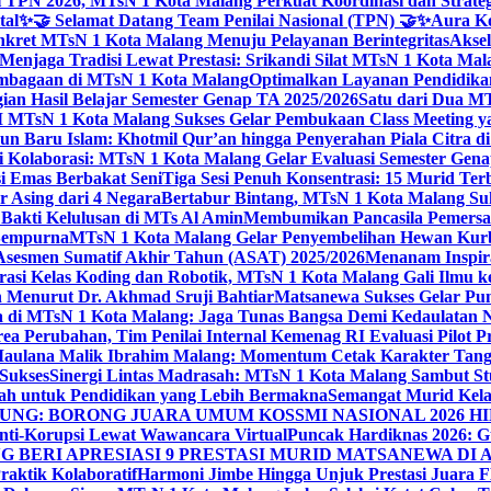
 TPN 2026, MTsN 1 Kota Malang Perkuat Koordinasi dan Strategi
tal
✨🤝 Selamat Datang Team Penilai Nasional (TPN) 🤝✨
Aura Ko
kret MTsN 1 Kota Malang Menuju Pelayanan Berintegritas
Akse
Menjaga Tradisi Lewat Prestasi: Srikandi Silat MTsN 1 Kota Ma
lembagaan di MTsN 1 Kota Malang
Optimalkan Layanan Pendidikan
ian Hasil Belajar Semester Genap TA 2025/2026
Satu dari Dua MT
TsN 1 Kota Malang Sukses Gelar Pembukaan Class Meeting yan
ahun Baru Islam: Khotmil Qur’an hingga Penyerahan Piala Citra 
gi Kolaborasi: MTsN 1 Kota Malang Gelar Evaluasi Semester Ge
i Emas Berbakat Seni
Tiga Sesi Penuh Konsentrasi: 15 Murid T
 Asing dari 4 Negara
Bertabur Bintang, MTsN 1 Kota Malang Su
Bakti Kelulusan di MTs Al Amin
Membumikan Pancasila Pemersa
 Sempurna
MTsN 1 Kota Malang Gelar Penyembelihan Hewan Kurba
Asesmen Sumatif Akhir Tahun (ASAT) 2025/2026
Menanam Inspira
rasi Kelas Koding dan Robotik, MTsN 1 Kota Malang Gali Ilm
h Menurut Dr. Akhmad Sruji Bahtiar
Matsanewa Sukses Gelar Pun
 di MTsN 1 Kota Malang: Jaga Tunas Bangsa Demi Kedaulatan 
a Perubahan, Tim Penilai Internal Kemenag RI Evaluasi Pilot 
 Maulana Malik Ibrahim Malang: Momentum Cetak Karakter Ta
 Sukses
Sinergi Lintas Madrasah: MTsN 1 Kota Malang Sambut St
sah untuk Pendidikan yang Lebih Bermakna
Semangat Murid Kel
: BORONG JUARA UMUM KOSSMI NASIONAL 2026 HI
nti-Korupsi Lewat Wawancara Virtual
Puncak Hardiknas 2026: G
 BERI APRESIASI 9 PRESTASI MURID MATSANEWA DI A
aktik Kolaboratif
Harmoni Jimbe Hingga Unjuk Prestasi Juara 