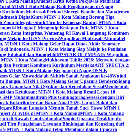
sN 1 Kota Malang
Amanat Kritis Ketua Pokjawas Madrasah
Murid MTsN 1 Kota Malang Raih Penghargaan di Ajang
an Kurikulum Madrasah
Perkuat Sinergi, Komite dan Manajemen
adrasah Digital
Guru MTsN 1 Kota Malang Borong Tiga
 Zona Integritas
Studi Tiru ke Kemenag Bantul, MTsN 1 Kota
mpetisi Menguat! Mengintip Kesiapan Duta MTsN 1 Kota
lerasi Zona Integritas, Wamenag RI Kawal Langsung Komitmen
lang Melaju ke O2SN Provinsi
Wujudkan Madrasah Akuntabel
, MTsN 1 Kota Malang Gelar Rapat Dinas Akhir Semester
s di Indonesia, MTsN 1 Kota Malang Siap Melaju ke Penilaian
g Edukatif dan Kompetitif
M*STAR OLYMPIAD: Wujudkan
di MTsN 1 Kota Malang
Mukhoyam Tahfiz 2026: Menyatu dengan
nap dan Perkuat Komitmen Kurikulum Merdeka
ART SPECTA 2:
erbaik MTsN 1 Kota Malang Berjuang di Ajang OSN-K
kses Gelar Muwadda’ah Akhiris Sanah Angkatan ke-48
Wujud
tu Bangsa, MTsN 1 Kota Malang Gelar Upacara Bendera
Sidang
n, Tanamkan Nilai Syukur dan Kepedulian Sosial
Membentuk
si dan Ketulusan: MTsN 1 Kota Malang Resmi Lepas 18
u ke SMP Muhammadiyah Plus Gunungpring
Selesai dengan Diri
cak Kokurikuler dan Bazar Amal 2026, Unjuk Bakat dan
Negara
Ribuan Langkah Menuju Tanah Suci, Siswa MTsN 1
Project ZI-WBK di MTsN 1 Kota Malang
MTsN 1 Kota Malang
ngguh di Kawah Candradimuka
Pimpin Upacara Terakhir, dr.
udi Tiru Pengelolaan Layanan Bimbingan dan Konseling dari
as 9 MTsN 1 Kota Malang Tetap Membara dalam Upacara