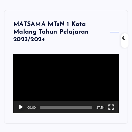
MATSAMA MTsN 1 Kota
Malang Tahun Pelajaran
2023/2024
P
e
m
u
t
a
r
V
00:00
37:54
i
d
e
o