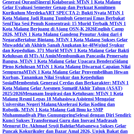
Generasi Qurani
Sinergi Kolaborasi: MTsN 1 Kota Malang
Gelar Evaluasi Semester Genap dan Perkuat Komitmen
Kurikulum Merdeka
ART SPECTA 2: Bukti Nyata MTsN 1
Kota Malang Jadi Ruang Tumbuh Generasi Emas Berbakat
Seni
Tiga Sesi Penuh Konsentrasi: 15 Murid Terbaik MTsN 1
Kota Malang Berjuang di Ajang OSN-K 2026
English Camp
2026, MTsN 1 Kota Malang Gandeng Penutur Asing dari 4
Negara
Bertabur Bintang, MTsN 1 Kota Malang Sukses Gelar
Muwadda’ah Akhiris Sanah Angkatan ke-48
Wujud Syukur
dan Kepedulian, 371 Murid MTsN 1 Kota Malang Gelar Bakti
Kelulusan di MTs Al Amin
Membumikan Pancasila Pemersatu
Bangsa, MTsN 1 Kota Malang Gelar Upacara Bendera
Sidang
Pleno Kelulusan MTsN 1 Kota Malang Diwarnai Capaian Nilai
Sempurna
MTsN 1 Kota Malang Gelar Penyembelihan Hewan
Kurban, Tanamkan Nilai Syukur dan Kepedulian
Sosial
Membentuk Generasi Cerdas dan Berkarakter: MTsN 1
Kota Malang Gelar Asesmen Sumatif Akhir Tahun (ASAT)
2025/2026
Menanam Inspirasi dan Ketulusan: MTsN 1 Kota
Malang Resmi Lepas 18 Mahasiswa Asistensi Mengajar
Universitas Negeri Malang
Akselerasi Kelas Koding dan
Robotik, MTsN 1 Kota Malang Gali Ilmu ke SMP
Muhammadiyah Plus Gunungpring
Selesai dengan Diri Sendiri:
Kunci Sukses Transformasi Guru dan Inovasi Madrasah
Menurut Dr. Akhmad Sruji Bahtiar
Matsanewa Sukses Gelar
Puncak Kokurikuler dan Bazar Amal 2026, Unjuk Bakat dan