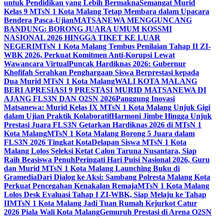
untuk Pendidikan yang Lebih Bermakna
Semangat Murid
Kelas 9 MTsN 1 Kota Malang Tetap Membara dalam Upacara
Bendera Pasca-Ujian
MATSANEWA MENGGUNCANG
BANDUNG: BORONG JUARA UMUM KOSSMI
NASIONAL 2026 HINGGA TIKET KE LUAR
NEGERI
MTsN 1 Kota Malang Tembus Penilaian Tahap II ZI-
WBK 2026, Perkuat Komitmen Anti-Korupsi Lewat
Wawancara Virtual
Puncak Hardiknas 2026: Gubernur
Khofifah Serahkan Penghargaan Siswa Berprestasi kepada
Dua Murid MTsN 1 Kota Malang
WALI KOTA MALANG
BERI APRESIASI 9 PRESTASI MURID MATSANEWA DI
AJANG FLS3N DAN O2SN 2026
Panggung Inovasi
Matsanewa: Murid Kelas IX MTsN 1 Kota Malang Unjuk Gigi
dalam Ujian Praktik Kolaboratif
Harmoni Jimbe Hingga Unjuk
Prestasi Juara FLS3N Getarkan Hardiknas 2026 di MTsN 1
Kota Malang
MTsN 1 Kota Malang Borong 5 Juara dalam
FLS3N 2026 Tingkat Kota
Delapan Siswa MTsN 1 Kota
Malang Lolos Seleksi Ketat Calon Taruna Nusantara, Siap
Raih Beasiswa Penuh
Peringati Hari Puisi Nasional 2026, Guru
dan Murid MTsN 1 Kota Malang Launching Buku di
Gramedia
Dari Dialog ke Aksi: Sambang Polresta Malang Kota
Perkuat Pencegahan Kenakalan Remaja
MTsN 1 Kota Malang
Lolos Desk Evaluasi Tahap I ZI-WBK, Siap Melaju ke Tahap
II
MTsN 1 Kota Malang Jadi Tuan Rumah Kejurkot Catur
2026 Piala Wali Kota Malang
Gemuruh Prestasi di Arena O2SN