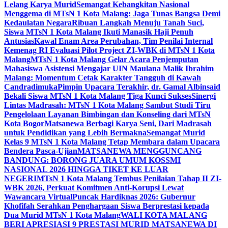
Lelang Karya Murid
Semangat Kebangkitan Nasional
Menggema di MTsN 1 Kota Malang: Jaga Tunas Bangsa Demi
Kedaulatan Negara
Ribuan Langkah Menuju Tanah Suci,
Siswa MTsN 1 Kota Malang Ikuti Manasik Haji Penuh
Antusias
Kawal Enam Area Perubahan, Tim Penilai Internal
Kemenag RI Evaluasi Pilot Project ZI-WBK di MTsN 1 Kota
Malang
MTsN 1 Kota Malang Gelar Acara Penjemputan
Mahasiswa Asistensi Mengajar UIN Maulana Malik Ibrahim
Malang: Momentum Cetak Karakter Tangguh di Kawah
Candradimuka
Pimpin Upacara Terakhir, dr. Gamal Albinsaid
Bekali Siswa MTsN 1 Kota Malang Tiga Kunci Sukses
Sinergi
Lintas Madrasah: MTsN 1 Kota Malang Sambut Studi Tiru
Pengelolaan Layanan Bimbingan dan Konseling dari MTsN
Kota Bogor
Matsanewa Berbagi Karya Seni, Dari Madrasah
untuk Pendidikan yang Lebih Bermakna
Semangat Murid
Kelas 9 MTsN 1 Kota Malang Tetap Membara dalam Upacara
Bendera Pasca-Ujian
MATSANEWA MENGGUNCANG
BANDUNG: BORONG JUARA UMUM KOSSMI
NASIONAL 2026 HINGGA TIKET KE LUAR
NEGERI
MTsN 1 Kota Malang Tembus Penilaian Tahap II ZI-
WBK 2026, Perkuat Komitmen Anti-Korupsi Lewat
Wawancara Virtual
Puncak Hardiknas 2026: Gubernur
Khofifah Serahkan Penghargaan Siswa Berprestasi kepada
Dua Murid MTsN 1 Kota Malang
WALI KOTA MALANG
BERI APRESIASI 9 PRESTASI MURID MATSANEWA DI