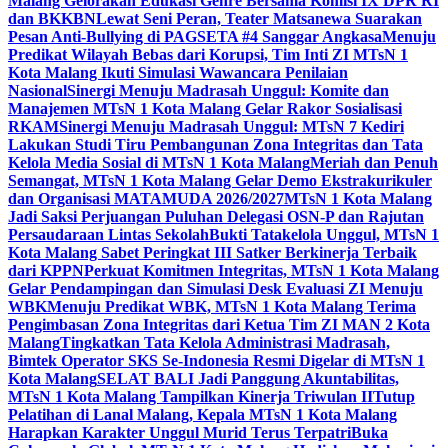
Malang Gelorakan Edukasi Genre Bersama Komisi IX DPR RI
dan BKKBN
Lewat Seni Peran, Teater Matsanewa Suarakan
Pesan Anti-Bullying di PAGSETA #4 Sanggar Angkasa
Menuju
Predikat Wilayah Bebas dari Korupsi, Tim Inti ZI MTsN 1
Kota Malang Ikuti Simulasi Wawancara Penilaian
Nasional
Sinergi Menuju Madrasah Unggul: Komite dan
Manajemen MTsN 1 Kota Malang Gelar Rakor Sosialisasi
RKAM
Sinergi Menuju Madrasah Unggul: MTsN 7 Kediri
Lakukan Studi Tiru Pembangunan Zona Integritas dan Tata
Kelola Media Sosial di MTsN 1 Kota Malang
Meriah dan Penuh
Semangat, MTsN 1 Kota Malang Gelar Demo Ekstrakurikuler
dan Organisasi MATAMUDA 2026/2027
MTsN 1 Kota Malang
Jadi Saksi Perjuangan Puluhan Delegasi OSN-P dan Rajutan
Persaudaraan Lintas Sekolah
Bukti Tatakelola Unggul, MTsN 1
Kota Malang Sabet Peringkat III Satker Berkinerja Terbaik
dari KPPN
Perkuat Komitmen Integritas, MTsN 1 Kota Malang
Gelar Pendampingan dan Simulasi Desk Evaluasi ZI Menuju
WBK
Menuju Predikat WBK, MTsN 1 Kota Malang Terima
Pengimbasan Zona Integritas dari Ketua Tim ZI MAN 2 Kota
Malang
Tingkatkan Tata Kelola Administrasi Madrasah,
Bimtek Operator SKS Se-Indonesia Resmi Digelar di MTsN 1
Kota Malang
SELAT BALI Jadi Panggung Akuntabilitas,
MTsN 1 Kota Malang Tampilkan Kinerja Triwulan II
Tutup
Pelatihan di Lanal Malang, Kepala MTsN 1 Kota Malang
Harapkan Karakter Unggul Murid Terus Terpatri
Buka