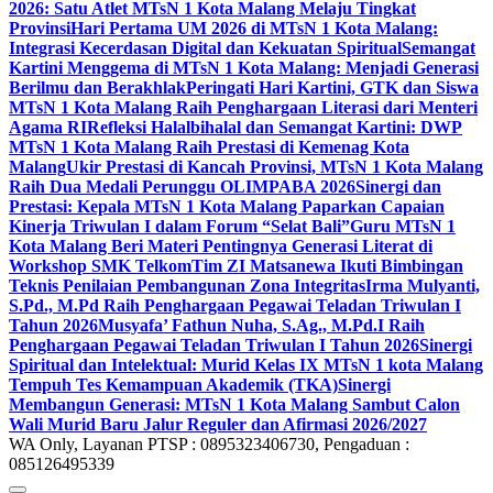
2026: Satu Atlet MTsN 1 Kota Malang Melaju Tingkat
Provinsi
Hari Pertama UM 2026 di MTsN 1 Kota Malang:
Integrasi Kecerdasan Digital dan Kekuatan Spiritual
Semangat
Kartini Menggema di MTsN 1 Kota Malang: Menjadi Generasi
Berilmu dan Berakhlak
Peringati Hari Kartini, GTK dan Siswa
MTsN 1 Kota Malang Raih Penghargaan Literasi dari Menteri
Agama RI
Refleksi Halalbihalal dan Semangat Kartini: DWP
MTsN 1 Kota Malang Raih Prestasi di Kemenag Kota
Malang
Ukir Prestasi di Kancah Provinsi, MTsN 1 Kota Malang
Raih Dua Medali Perunggu OLIMPABA 2026
Sinergi dan
Prestasi: Kepala MTsN 1 Kota Malang Paparkan Capaian
Kinerja Triwulan I dalam Forum “Selat Bali”
Guru MTsN 1
Kota Malang Beri Materi Pentingnya Generasi Literat di
Workshop SMK Telkom
Tim ZI Matsanewa Ikuti Bimbingan
Teknis Penilaian Pembangunan Zona Integritas
Irma Mulyanti,
S.Pd., M.Pd Raih Penghargaan Pegawai Teladan Triwulan I
Tahun 2026
Musyafa’ Fathun Nuha, S.Ag., M.Pd.I Raih
Penghargaan Pegawai Teladan Triwulan I Tahun 2026
Sinergi
Spiritual dan Intelektual: Murid Kelas IX MTsN 1 kota Malang
Tempuh Tes Kemampuan Akademik (TKA)
Sinergi
Membangun Generasi: MTsN 1 Kota Malang Sambut Calon
Wali Murid Baru Jalur Reguler dan Afirmasi 2026/2027
WA Only, Layanan PTSP : 0895323406730, Pengaduan :
085126495339