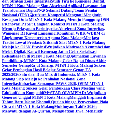
dan Strategi Zona Integritas
Studi Tiru ke Kemenag Bantul,
MTsN 1 Kota Malang Siap Akselerasi Aplikasi Layanan dan
Transformasi Digital
✨🤝 Selamat Datang Team Penilai
Nasional (TPN) 🤝✨
Aura Kompetisi Menguat! Mengintip
Kesiapan Duta MTsN 1 Kota Malang Menuju Panggung OSN-
P
Renovasi PTSP: Langkah Konkret MTsN 1 Kota Malang
Menuju Pelayanan Berintegritas
Akselerasi Zona Integritas,
Wamenag RI Kawal Langsung Komitmen WBK-WBBM di
Lingkungan Kementerian Agama Kota Malang
Menjaga
Tradisi Lewat Prestasi: Srikandi Silat MTsN 1 Kota Malang
Melaju ke O2SN Provinsi
Wujudkan Madrasah Akuntabel dan
Melek Digital, Kanwil Kemenag Jatim Gelar Sosialisasi
Kelembagaan di MTsN 1 Kota Malang
Optimalkan Layanan
Pendidikan, MTsN 1 Kota Malang Gelar Rapat Dinas Akhir
Semester Genap
Rajut Sinergi, MTsN 1 Kota Malang Sukses
Gelar Pembagian Hasil Belajar Semester Genap TA
2025/2026
Satu dari Dua MTs di Indonesia, MTsN 1 Kota
Malang Siap Melaju ke Penilaian Nasional Zona
Integritas
Kobarkan Semangat PAWS 2026, OSIM MTsN 1
Kota Malang Sukses Gelar Pembukaan Class Meeting yang
Edukatif dan Kompetitif
M*STAR OLYMPIAD: Wujudkan
Generasi Unggul MTsN 1 Kota Malang
Menggali Inspirasi di
Tahun Baru Islam: Khotmil Qur’an hingga Penyerahan Piala
Citra di MTsN 1 Kota Malang
Mukhoyam Tahfiz 2026:
Menyatu dengan Al-Qur’an, Menguatkan Jiwa, Mengukir