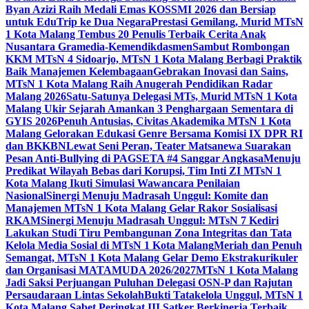
Byan Azizi Raih Medali Emas KOSSMI 2026 dan Bersiap
untuk EduTrip ke Dua Negara
Prestasi Gemilang, Murid MTsN
1 Kota Malang Tembus 20 Penulis Terbaik Cerita Anak
Nusantara Gramedia-Kemendikdasmen
Sambut Rombongan
KKM MTsN 4 Sidoarjo, MTsN 1 Kota Malang Berbagi Praktik
Baik Manajemen Kelembagaan
Gebrakan Inovasi dan Sains,
MTsN 1 Kota Malang Raih Anugerah Pendidikan Radar
Malang 2026
Satu-Satunya Delegasi MTs, Murid MTsN 1 Kota
Malang Ukir Sejarah Amankan 3 Penghargaan Sementara di
GYIS 2026
Penuh Antusias, Civitas Akademika MTsN 1 Kota
Malang Gelorakan Edukasi Genre Bersama Komisi IX DPR RI
dan BKKBN
Lewat Seni Peran, Teater Matsanewa Suarakan
Pesan Anti-Bullying di PAGSETA #4 Sanggar Angkasa
Menuju
Predikat Wilayah Bebas dari Korupsi, Tim Inti ZI MTsN 1
Kota Malang Ikuti Simulasi Wawancara Penilaian
Nasional
Sinergi Menuju Madrasah Unggul: Komite dan
Manajemen MTsN 1 Kota Malang Gelar Rakor Sosialisasi
RKAM
Sinergi Menuju Madrasah Unggul: MTsN 7 Kediri
Lakukan Studi Tiru Pembangunan Zona Integritas dan Tata
Kelola Media Sosial di MTsN 1 Kota Malang
Meriah dan Penuh
Semangat, MTsN 1 Kota Malang Gelar Demo Ekstrakurikuler
dan Organisasi MATAMUDA 2026/2027
MTsN 1 Kota Malang
Jadi Saksi Perjuangan Puluhan Delegasi OSN-P dan Rajutan
Persaudaraan Lintas Sekolah
Bukti Tatakelola Unggul, MTsN 1
Kota Malang Sabet Peringkat III Satker Berkinerja Terbaik