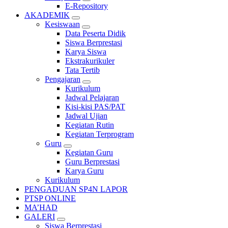
E-Repository
AKADEMIK
Kesiswaan
Data Peserta Didik
Siswa Berprestasi
Karya Siswa
Ekstrakurikuler
Tata Tertib
Pengajaran
Kurikulum
Jadwal Pelajaran
Kisi-kisi PAS/PAT
Jadwal Ujian
Kegiatan Rutin
Kegiatan Terprogram
Guru
Kegiatan Guru
Guru Berprestasi
Karya Guru
Kurikulum
PENGADUAN SP4N LAPOR
PTSP ONLINE
MA’HAD
GALERI
Siswa Berprestasi