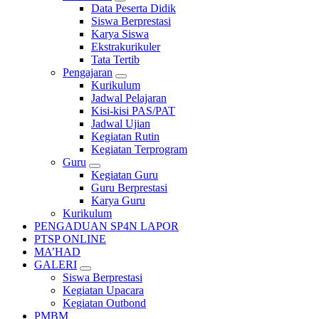
Data Peserta Didik
Siswa Berprestasi
Karya Siswa
Ekstrakurikuler
Tata Tertib
Pengajaran
Kurikulum
Jadwal Pelajaran
Kisi-kisi PAS/PAT
Jadwal Ujian
Kegiatan Rutin
Kegiatan Terprogram
Guru
Kegiatan Guru
Guru Berprestasi
Karya Guru
Kurikulum
PENGADUAN SP4N LAPOR
PTSP ONLINE
MA’HAD
GALERI
Siswa Berprestasi
Kegiatan Upacara
Kegiatan Outbond
PMBM