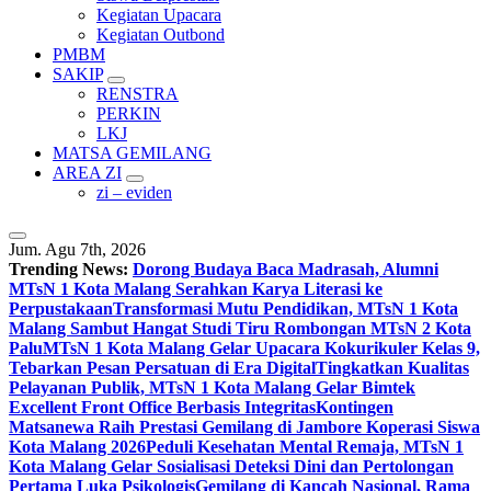
Kegiatan Upacara
Kegiatan Outbond
PMBM
SAKIP
RENSTRA
PERKIN
LKJ
MATSA GEMILANG
AREA ZI
zi – eviden
Jum. Agu 7th, 2026
Trending News:
Dorong Budaya Baca Madrasah, Alumni
MTsN 1 Kota Malang Serahkan Karya Literasi ke
Perpustakaan
Transformasi Mutu Pendidikan, MTsN 1 Kota
Malang Sambut Hangat Studi Tiru Rombongan MTsN 2 Kota
Palu
MTsN 1 Kota Malang Gelar Upacara Kokurikuler Kelas 9,
Tebarkan Pesan Persatuan di Era Digital
Tingkatkan Kualitas
Pelayanan Publik, MTsN 1 Kota Malang Gelar Bimtek
Excellent Front Office Berbasis Integritas
Kontingen
Matsanewa Raih Prestasi Gemilang di Jambore Koperasi Siswa
Kota Malang 2026
Peduli Kesehatan Mental Remaja, MTsN 1
Kota Malang Gelar Sosialisasi Deteksi Dini dan Pertolongan
Pertama Luka Psikologis
Gemilang di Kancah Nasional, Rama