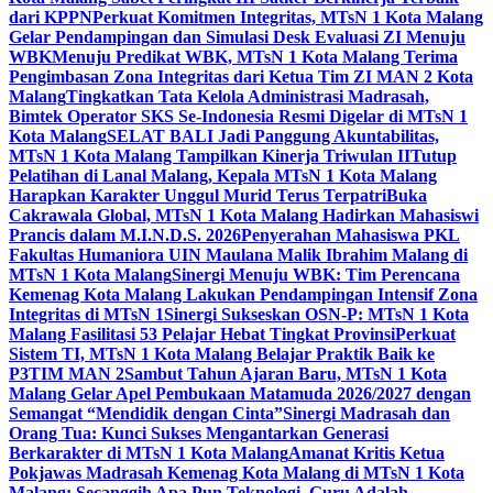
dari KPPN
Perkuat Komitmen Integritas, MTsN 1 Kota Malang
Gelar Pendampingan dan Simulasi Desk Evaluasi ZI Menuju
WBK
Menuju Predikat WBK, MTsN 1 Kota Malang Terima
Pengimbasan Zona Integritas dari Ketua Tim ZI MAN 2 Kota
Malang
Tingkatkan Tata Kelola Administrasi Madrasah,
Bimtek Operator SKS Se-Indonesia Resmi Digelar di MTsN 1
Kota Malang
SELAT BALI Jadi Panggung Akuntabilitas,
MTsN 1 Kota Malang Tampilkan Kinerja Triwulan II
Tutup
Pelatihan di Lanal Malang, Kepala MTsN 1 Kota Malang
Harapkan Karakter Unggul Murid Terus Terpatri
Buka
Cakrawala Global, MTsN 1 Kota Malang Hadirkan Mahasiswi
Prancis dalam M.I.N.D.S. 2026
Penyerahan Mahasiswa PKL
Fakultas Humaniora UIN Maulana Malik Ibrahim Malang di
MTsN 1 Kota Malang
Sinergi Menuju WBK: Tim Perencana
Kemenag Kota Malang Lakukan Pendampingan Intensif Zona
Integritas di MTsN 1
Sinergi Sukseskan OSN-P: MTsN 1 Kota
Malang Fasilitasi 53 Pelajar Hebat Tingkat Provinsi
Perkuat
Sistem TI, MTsN 1 Kota Malang Belajar Praktik Baik ke
P3TIM MAN 2
Sambut Tahun Ajaran Baru, MTsN 1 Kota
Malang Gelar Apel Pembukaan Matamuda 2026/2027 dengan
Semangat “Mendidik dengan Cinta”
Sinergi Madrasah dan
Orang Tua: Kunci Sukses Mengantarkan Generasi
Berkarakter di MTsN 1 Kota Malang
Amanat Kritis Ketua
Pokjawas Madrasah Kemenag Kota Malang di MTsN 1 Kota
Malang: Secanggih Apa Pun Teknologi, Guru Adalah