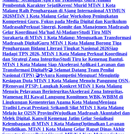
Pembentuk Karakter Sejati
Keren! Murid MTsN 1 Kota
Malang Raih Penghargaan di Ajang Internasional AYIMUN
2026
MTsN 1 Kota Malang Gelar Workshop Peningkatan
Kompetensi Guru, Fokus pada Media Digital dan Kurikulum
Madrasah
Perkuat Sinergi, Komite dan Manajemen Madrasah
Gelar Koordinasi Ma’had Al-Madany
Studi Tiru MIN
Surakarta di MTsN 1 Kota Malang: Menguatkan Transformasi
Madrasah Digital
Guru MTsN 1 Kota Malang Borong Tiga
Penghargaan Bidang Literasi Tingkat Nasional 2026
Siap
Hadapi TPN 2026, MTsN 1 Kota Malang Perkuat Koordinasi
dan Strategi Zona Integritas
Studi Tiru ke Kemenag Bantul,
MTsN 1 Kota Malang Siap Akselerasi Aplikasi Layanan dan
Transformasi Digital
✨🤝 Selamat Datang Team Penilai
Nasional (TPN) 🤝✨
Aura Kompetisi Menguat! Mengintip
Kesiapan Duta MTsN 1 Kota Malang Menuju Panggung OSN-
P
Renovasi PTSP: Langkah Konkret MTsN 1 Kota Malang
Menuju Pelayanan Berintegritas
Akselerasi Zona Integritas,
Wamenag RI Kawal Langsung Komitmen WBK-WBBM di
Lingkungan Kementerian Agama Kota Malang
Menjaga
Tradisi Lewat Prestasi: Srikandi Silat MTsN 1 Kota Malang
Melaju ke O2SN Provinsi
Wujudkan Madrasah Akuntabel dan
Melek Digital, Kanwil Kemenag Jatim Gelar Sosialisasi
Kelembagaan di MTsN 1 Kota Malang
Optimalkan Layanan
Pendidikan, MTsN 1 Kota Malang Gelar Rapat Dinas Akhir