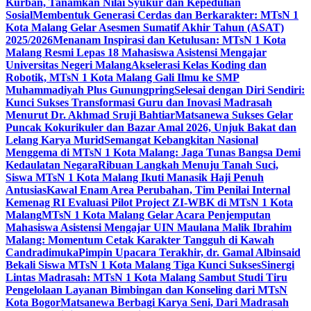
Kurban, Tanamkan Nilai Syukur dan Kepedulian
Sosial
Membentuk Generasi Cerdas dan Berkarakter: MTsN 1
Kota Malang Gelar Asesmen Sumatif Akhir Tahun (ASAT)
2025/2026
Menanam Inspirasi dan Ketulusan: MTsN 1 Kota
Malang Resmi Lepas 18 Mahasiswa Asistensi Mengajar
Universitas Negeri Malang
Akselerasi Kelas Koding dan
Robotik, MTsN 1 Kota Malang Gali Ilmu ke SMP
Muhammadiyah Plus Gunungpring
Selesai dengan Diri Sendiri:
Kunci Sukses Transformasi Guru dan Inovasi Madrasah
Menurut Dr. Akhmad Sruji Bahtiar
Matsanewa Sukses Gelar
Puncak Kokurikuler dan Bazar Amal 2026, Unjuk Bakat dan
Lelang Karya Murid
Semangat Kebangkitan Nasional
Menggema di MTsN 1 Kota Malang: Jaga Tunas Bangsa Demi
Kedaulatan Negara
Ribuan Langkah Menuju Tanah Suci,
Siswa MTsN 1 Kota Malang Ikuti Manasik Haji Penuh
Antusias
Kawal Enam Area Perubahan, Tim Penilai Internal
Kemenag RI Evaluasi Pilot Project ZI-WBK di MTsN 1 Kota
Malang
MTsN 1 Kota Malang Gelar Acara Penjemputan
Mahasiswa Asistensi Mengajar UIN Maulana Malik Ibrahim
Malang: Momentum Cetak Karakter Tangguh di Kawah
Candradimuka
Pimpin Upacara Terakhir, dr. Gamal Albinsaid
Bekali Siswa MTsN 1 Kota Malang Tiga Kunci Sukses
Sinergi
Lintas Madrasah: MTsN 1 Kota Malang Sambut Studi Tiru
Pengelolaan Layanan Bimbingan dan Konseling dari MTsN
Kota Bogor
Matsanewa Berbagi Karya Seni, Dari Madrasah