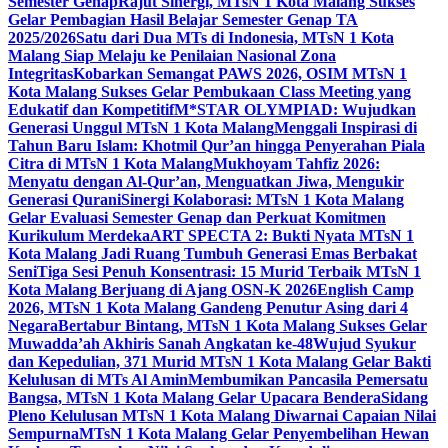
Semester Genap
Rajut Sinergi, MTsN 1 Kota Malang Sukses
Gelar Pembagian Hasil Belajar Semester Genap TA
2025/2026
Satu dari Dua MTs di Indonesia, MTsN 1 Kota
Malang Siap Melaju ke Penilaian Nasional Zona
Integritas
Kobarkan Semangat PAWS 2026, OSIM MTsN 1
Kota Malang Sukses Gelar Pembukaan Class Meeting yang
Edukatif dan Kompetitif
M*STAR OLYMPIAD: Wujudkan
Generasi Unggul MTsN 1 Kota Malang
Menggali Inspirasi di
Tahun Baru Islam: Khotmil Qur’an hingga Penyerahan Piala
Citra di MTsN 1 Kota Malang
Mukhoyam Tahfiz 2026:
Menyatu dengan Al-Qur’an, Menguatkan Jiwa, Mengukir
Generasi Qurani
Sinergi Kolaborasi: MTsN 1 Kota Malang
Gelar Evaluasi Semester Genap dan Perkuat Komitmen
Kurikulum Merdeka
ART SPECTA 2: Bukti Nyata MTsN 1
Kota Malang Jadi Ruang Tumbuh Generasi Emas Berbakat
Seni
Tiga Sesi Penuh Konsentrasi: 15 Murid Terbaik MTsN 1
Kota Malang Berjuang di Ajang OSN-K 2026
English Camp
2026, MTsN 1 Kota Malang Gandeng Penutur Asing dari 4
Negara
Bertabur Bintang, MTsN 1 Kota Malang Sukses Gelar
Muwadda’ah Akhiris Sanah Angkatan ke-48
Wujud Syukur
dan Kepedulian, 371 Murid MTsN 1 Kota Malang Gelar Bakti
Kelulusan di MTs Al Amin
Membumikan Pancasila Pemersatu
Bangsa, MTsN 1 Kota Malang Gelar Upacara Bendera
Sidang
Pleno Kelulusan MTsN 1 Kota Malang Diwarnai Capaian Nilai
Sempurna
MTsN 1 Kota Malang Gelar Penyembelihan Hewan