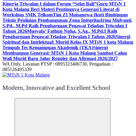
Kinerja Triwulan I dalam Forum “Selat Bali”
Guru MTsN 1
Kota Malang Beri Materi Pentingnya Generasi Literat di
Workshop SMK Telkom
Tim ZI Matsanewa Ikuti Bimbingan
Teknis Penilaian Pembangunan Zona Integritas
Irma Mulyanti,
S.Pd., M.Pd Raih Penghargaan Pegawai Teladan Triwulan I
Tahun 2026
Musyafa’ Fathun Nuha, S.Ag., M.Pd.I Raih
Penghargaan Pegawai Teladan Triwulan I Tahun 2026
Sinergi
Spiritual dan Intelektual: Murid Kelas IX MTsN 1 kota Malang
Tempuh Tes Kemampuan Akademik (TKA)
Sinergi
Membangun Generasi: MTsN 1 Kota Malang Sambut Calon
Wali Murid Baru Jalur Reguler dan Afirmasi 2026/2027
WA Only, Layanan PTSP : 0895323406730, Pengaduan :
085126495339
Modern, Innovative and Excellent School