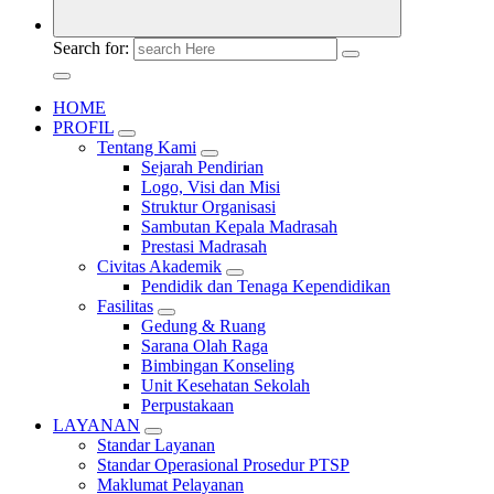
Search for:
HOME
PROFIL
Tentang Kami
Sejarah Pendirian
Logo, Visi dan Misi
Struktur Organisasi
Sambutan Kepala Madrasah
Prestasi Madrasah
Civitas Akademik
Pendidik dan Tenaga Kependidikan
Fasilitas
Gedung & Ruang
Sarana Olah Raga
Bimbingan Konseling
Unit Kesehatan Sekolah
Perpustakaan
LAYANAN
Standar Layanan
Standar Operasional Prosedur PTSP
Maklumat Pelayanan