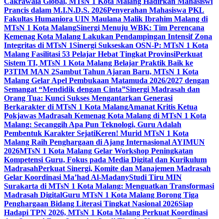
Cakrawala Global, MTsN 1 Kota Malang Hadirkan Mahasiswi
Prancis dalam M.I.N.D.S. 2026
Penyerahan Mahasiswa PKL
Fakultas Humaniora UIN Maulana Malik Ibrahim Malang di
MTsN 1 Kota Malang
Sinergi Menuju WBK: Tim Perencana
Kemenag Kota Malang Lakukan Pendampingan Intensif Zona
Integritas di MTsN 1
Sinergi Sukseskan OSN-P: MTsN 1 Kota
Malang Fasilitasi 53 Pelajar Hebat Tingkat Provinsi
Perkuat
Sistem TI, MTsN 1 Kota Malang Belajar Praktik Baik ke
P3TIM MAN 2
Sambut Tahun Ajaran Baru, MTsN 1 Kota
Malang Gelar Apel Pembukaan Matamuda 2026/2027 dengan
Semangat “Mendidik dengan Cinta”
Sinergi Madrasah dan
Orang Tua: Kunci Sukses Mengantarkan Generasi
Berkarakter di MTsN 1 Kota Malang
Amanat Kritis Ketua
Pokjawas Madrasah Kemenag Kota Malang di MTsN 1 Kota
Malang: Secanggih Apa Pun Teknologi, Guru Adalah
Pembentuk Karakter Sejati
Keren! Murid MTsN 1 Kota
Malang Raih Penghargaan di Ajang Internasional AYIMUN
2026
MTsN 1 Kota Malang Gelar Workshop Peningkatan
Kompetensi Guru, Fokus pada Media Digital dan Kurikulum
Madrasah
Perkuat Sinergi, Komite dan Manajemen Madrasah
Gelar Koordinasi Ma’had Al-Madany
Studi Tiru MIN
Surakarta di MTsN 1 Kota Malang: Menguatkan Transformasi
Madrasah Digital
Guru MTsN 1 Kota Malang Borong Tiga
Penghargaan Bidang Literasi Tingkat Nasional 2026
Siap
Hadapi TPN 2026, MTsN 1 Kota Malang Perkuat Koordinasi