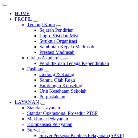
HOME
PROFIL
Tentang Kami
Sejarah Pendirian
Logo, Visi dan Misi
Struktur Organisasi
Sambutan Kepala Madrasah
Prestasi Madrasah
Civitas Akademik
Pendidik dan Tenaga Kependidikan
Fasilitas
Gedung & Ruang
Sarana Olah Raga
Bimbingan Konseling
Unit Kesehatan Sekolah
Perpustakaan
LAYANAN
Standar Layanan
Standar Operasional Prosedur PTSP
Maklumat Pelayanan
Kompensasi Pelayanan
Survei
Survei Persepsi Kualitas Pelayanan (SPKP)