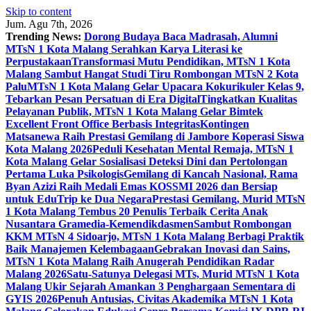
Skip to content
Jum. Agu 7th, 2026
Trending News:
Dorong Budaya Baca Madrasah, Alumni
MTsN 1 Kota Malang Serahkan Karya Literasi ke
Perpustakaan
Transformasi Mutu Pendidikan, MTsN 1 Kota
Malang Sambut Hangat Studi Tiru Rombongan MTsN 2 Kota
Palu
MTsN 1 Kota Malang Gelar Upacara Kokurikuler Kelas 9,
Tebarkan Pesan Persatuan di Era Digital
Tingkatkan Kualitas
Pelayanan Publik, MTsN 1 Kota Malang Gelar Bimtek
Excellent Front Office Berbasis Integritas
Kontingen
Matsanewa Raih Prestasi Gemilang di Jambore Koperasi Siswa
Kota Malang 2026
Peduli Kesehatan Mental Remaja, MTsN 1
Kota Malang Gelar Sosialisasi Deteksi Dini dan Pertolongan
Pertama Luka Psikologis
Gemilang di Kancah Nasional, Rama
Byan Azizi Raih Medali Emas KOSSMI 2026 dan Bersiap
untuk EduTrip ke Dua Negara
Prestasi Gemilang, Murid MTsN
1 Kota Malang Tembus 20 Penulis Terbaik Cerita Anak
Nusantara Gramedia-Kemendikdasmen
Sambut Rombongan
KKM MTsN 4 Sidoarjo, MTsN 1 Kota Malang Berbagi Praktik
Baik Manajemen Kelembagaan
Gebrakan Inovasi dan Sains,
MTsN 1 Kota Malang Raih Anugerah Pendidikan Radar
Malang 2026
Satu-Satunya Delegasi MTs, Murid MTsN 1 Kota
Malang Ukir Sejarah Amankan 3 Penghargaan Sementara di
GYIS 2026
Penuh Antusias, Civitas Akademika MTsN 1 Kota