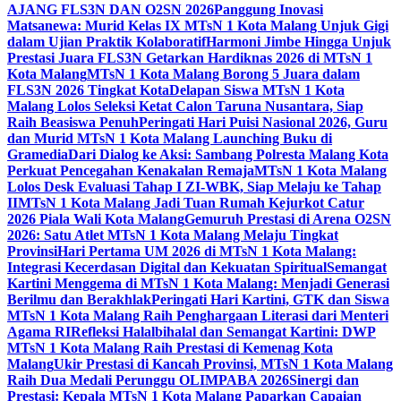
AJANG FLS3N DAN O2SN 2026
Panggung Inovasi
Matsanewa: Murid Kelas IX MTsN 1 Kota Malang Unjuk Gigi
dalam Ujian Praktik Kolaboratif
Harmoni Jimbe Hingga Unjuk
Prestasi Juara FLS3N Getarkan Hardiknas 2026 di MTsN 1
Kota Malang
MTsN 1 Kota Malang Borong 5 Juara dalam
FLS3N 2026 Tingkat Kota
Delapan Siswa MTsN 1 Kota
Malang Lolos Seleksi Ketat Calon Taruna Nusantara, Siap
Raih Beasiswa Penuh
Peringati Hari Puisi Nasional 2026, Guru
dan Murid MTsN 1 Kota Malang Launching Buku di
Gramedia
Dari Dialog ke Aksi: Sambang Polresta Malang Kota
Perkuat Pencegahan Kenakalan Remaja
MTsN 1 Kota Malang
Lolos Desk Evaluasi Tahap I ZI-WBK, Siap Melaju ke Tahap
II
MTsN 1 Kota Malang Jadi Tuan Rumah Kejurkot Catur
2026 Piala Wali Kota Malang
Gemuruh Prestasi di Arena O2SN
2026: Satu Atlet MTsN 1 Kota Malang Melaju Tingkat
Provinsi
Hari Pertama UM 2026 di MTsN 1 Kota Malang:
Integrasi Kecerdasan Digital dan Kekuatan Spiritual
Semangat
Kartini Menggema di MTsN 1 Kota Malang: Menjadi Generasi
Berilmu dan Berakhlak
Peringati Hari Kartini, GTK dan Siswa
MTsN 1 Kota Malang Raih Penghargaan Literasi dari Menteri
Agama RI
Refleksi Halalbihalal dan Semangat Kartini: DWP
MTsN 1 Kota Malang Raih Prestasi di Kemenag Kota
Malang
Ukir Prestasi di Kancah Provinsi, MTsN 1 Kota Malang
Raih Dua Medali Perunggu OLIMPABA 2026
Sinergi dan
Prestasi: Kepala MTsN 1 Kota Malang Paparkan Capaian