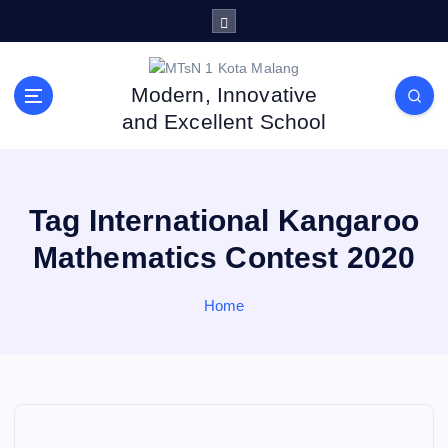
S
k
i
p
Modern, Innovative
t
and Excellent School
o
c
o
n
Tag International Kangaroo
t
e
Mathematics Contest 2020
n
t
Home