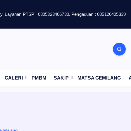
y, Layanan PTSP : 0895323406730, Pengaduan : 085126495339
GALERI
PMBM
SAKIP
MATSA GEMILANG
a Malang