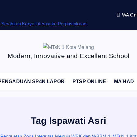
WA Onl
Serahkan Karya Literasi ke Perpustakaan
Modern, Innovative and Excellent School
PENGADUAN SP4N LAPOR
PTSP ONLINE
MA’HAD
Tag Ispawati Asri
Penguatan Zona Integritas Menuju WBK dan WBBM di MTsN 1 Kot