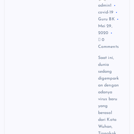
admin1
covid-19
Guru BK
Mei 29,
2020
0
Comments
Saat ini,
dunia
sedang
digempark
an dengan
adanya
virus baru
yang
berasal
dari Kota
Wuhan,
Tiongkok