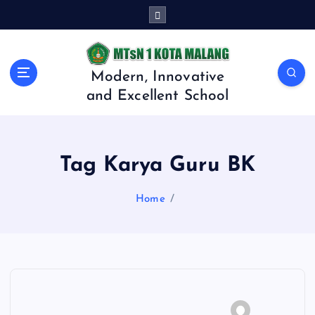
S
k
i
p
t
Modern, Innovative
o
and Excellent School
c
o
n
t
Tag Karya Guru BK
e
n
Home
t