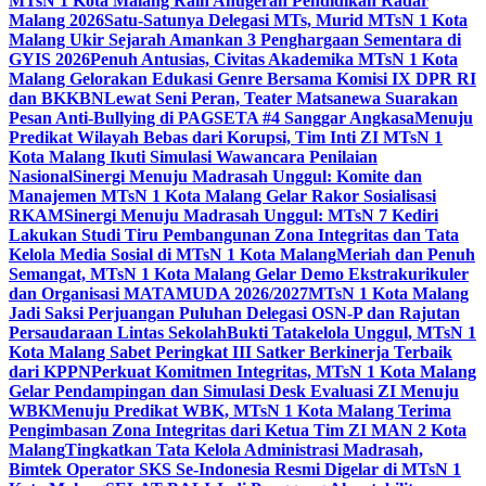
MTsN 1 Kota Malang Raih Anugerah Pendidikan Radar
Malang 2026
Satu-Satunya Delegasi MTs, Murid MTsN 1 Kota
Malang Ukir Sejarah Amankan 3 Penghargaan Sementara di
GYIS 2026
Penuh Antusias, Civitas Akademika MTsN 1 Kota
Malang Gelorakan Edukasi Genre Bersama Komisi IX DPR RI
dan BKKBN
Lewat Seni Peran, Teater Matsanewa Suarakan
Pesan Anti-Bullying di PAGSETA #4 Sanggar Angkasa
Menuju
Predikat Wilayah Bebas dari Korupsi, Tim Inti ZI MTsN 1
Kota Malang Ikuti Simulasi Wawancara Penilaian
Nasional
Sinergi Menuju Madrasah Unggul: Komite dan
Manajemen MTsN 1 Kota Malang Gelar Rakor Sosialisasi
RKAM
Sinergi Menuju Madrasah Unggul: MTsN 7 Kediri
Lakukan Studi Tiru Pembangunan Zona Integritas dan Tata
Kelola Media Sosial di MTsN 1 Kota Malang
Meriah dan Penuh
Semangat, MTsN 1 Kota Malang Gelar Demo Ekstrakurikuler
dan Organisasi MATAMUDA 2026/2027
MTsN 1 Kota Malang
Jadi Saksi Perjuangan Puluhan Delegasi OSN-P dan Rajutan
Persaudaraan Lintas Sekolah
Bukti Tatakelola Unggul, MTsN 1
Kota Malang Sabet Peringkat III Satker Berkinerja Terbaik
dari KPPN
Perkuat Komitmen Integritas, MTsN 1 Kota Malang
Gelar Pendampingan dan Simulasi Desk Evaluasi ZI Menuju
WBK
Menuju Predikat WBK, MTsN 1 Kota Malang Terima
Pengimbasan Zona Integritas dari Ketua Tim ZI MAN 2 Kota
Malang
Tingkatkan Tata Kelola Administrasi Madrasah,
Bimtek Operator SKS Se-Indonesia Resmi Digelar di MTsN 1