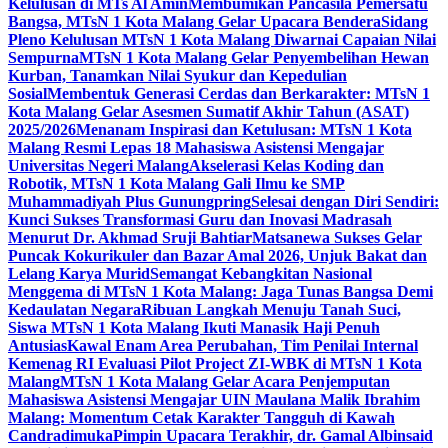
Kelulusan di MTs Al Amin
Membumikan Pancasila Pemersatu
Bangsa, MTsN 1 Kota Malang Gelar Upacara Bendera
Sidang
Pleno Kelulusan MTsN 1 Kota Malang Diwarnai Capaian Nilai
Sempurna
MTsN 1 Kota Malang Gelar Penyembelihan Hewan
Kurban, Tanamkan Nilai Syukur dan Kepedulian
Sosial
Membentuk Generasi Cerdas dan Berkarakter: MTsN 1
Kota Malang Gelar Asesmen Sumatif Akhir Tahun (ASAT)
2025/2026
Menanam Inspirasi dan Ketulusan: MTsN 1 Kota
Malang Resmi Lepas 18 Mahasiswa Asistensi Mengajar
Universitas Negeri Malang
Akselerasi Kelas Koding dan
Robotik, MTsN 1 Kota Malang Gali Ilmu ke SMP
Muhammadiyah Plus Gunungpring
Selesai dengan Diri Sendiri:
Kunci Sukses Transformasi Guru dan Inovasi Madrasah
Menurut Dr. Akhmad Sruji Bahtiar
Matsanewa Sukses Gelar
Puncak Kokurikuler dan Bazar Amal 2026, Unjuk Bakat dan
Lelang Karya Murid
Semangat Kebangkitan Nasional
Menggema di MTsN 1 Kota Malang: Jaga Tunas Bangsa Demi
Kedaulatan Negara
Ribuan Langkah Menuju Tanah Suci,
Siswa MTsN 1 Kota Malang Ikuti Manasik Haji Penuh
Antusias
Kawal Enam Area Perubahan, Tim Penilai Internal
Kemenag RI Evaluasi Pilot Project ZI-WBK di MTsN 1 Kota
Malang
MTsN 1 Kota Malang Gelar Acara Penjemputan
Mahasiswa Asistensi Mengajar UIN Maulana Malik Ibrahim
Malang: Momentum Cetak Karakter Tangguh di Kawah
Candradimuka
Pimpin Upacara Terakhir, dr. Gamal Albinsaid