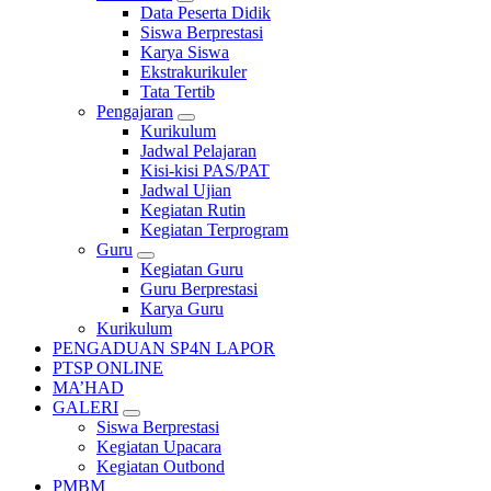
Data Peserta Didik
Siswa Berprestasi
Karya Siswa
Ekstrakurikuler
Tata Tertib
Pengajaran
Kurikulum
Jadwal Pelajaran
Kisi-kisi PAS/PAT
Jadwal Ujian
Kegiatan Rutin
Kegiatan Terprogram
Guru
Kegiatan Guru
Guru Berprestasi
Karya Guru
Kurikulum
PENGADUAN SP4N LAPOR
PTSP ONLINE
MA’HAD
GALERI
Siswa Berprestasi
Kegiatan Upacara
Kegiatan Outbond
PMBM