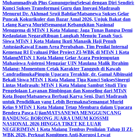
Muhammadiyah Plus Gunungpring
Selesai dengan Diri Sendiri:
Kunci Sukses Transformasi Guru dan Inovasi Madrasah
Menurut Dr. Akhmad Sruji Bahtiar
Matsanewa Sukses Gelar
Puncak Kokurikuler dan Bazar Amal 2026, Unjuk Bakat dan
Lelang Karya Murid
Semangat Kebangkitan Nasional
Menggema di MTsN 1 Kota Malang: Jaga Tunas Bangsa Demi
Kedaulatan Negara
Ribuan Langkah Menuju Tanah Suci,
Siswa MTsN 1 Kota Malang Ikuti Manasik Haji Penuh
Antusias
Kawal Enam Area Perubahan, Tim Penilai Internal
Kemenag RI Evaluasi Pilot Project ZI-WBK di MTsN 1 Kota
Malang
MTsN 1 Kota Malang Gelar Acara Penjemputan
Mahasiswa Asistensi Mengajar UIN Maulana Malik Ibrahim
Malang: Momentum Cetak Karakter Tangguh di Kawah
Candradimuka
Pimpin Upacara Terakhir, dr. Gamal Albinsaid
Bekali Siswa MTsN 1 Kota Malang Tiga Kunci Sukses
Sinergi
Lintas Madrasah: MTsN 1 Kota Malang Sambut Studi Tiru
Pengelolaan Layanan Bimbingan dan Konseling dari MTsN
Kota Bogor
Matsanewa Berbagi Karya Seni, Dari Madrasah
untuk Pendidikan yang Lebih Bermakna
Semangat Murid
Kelas 9 MTsN 1 Kota Malang Tetap Membara dalam Upacara
Bendera Pasca-Ujian
MATSANEWA MENGGUNCANG
BANDUNG: BORONG JUARA UMUM KOSSMI
NASIONAL 2026 HINGGA TIKET KE LUAR
NEGERI
MTsN 1 Kota Malang Tembus Penilaian Tahap II ZI-
WBK 2026, Perkuat Komitmen Anti-Korupsi Lewat