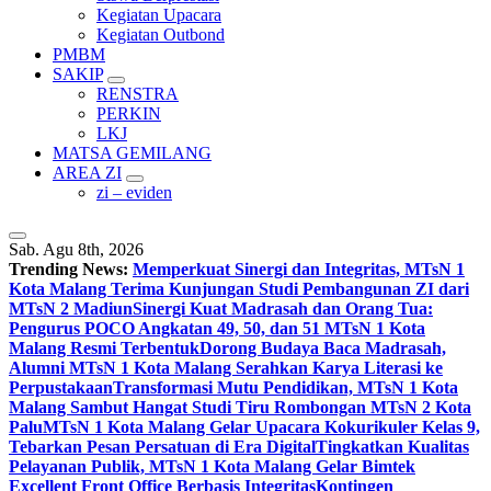
Kegiatan Upacara
Kegiatan Outbond
PMBM
SAKIP
RENSTRA
PERKIN
LKJ
MATSA GEMILANG
AREA ZI
zi – eviden
Sab. Agu 8th, 2026
Trending News:
Memperkuat Sinergi dan Integritas, MTsN 1
Kota Malang Terima Kunjungan Studi Pembangunan ZI dari
MTsN 2 Madiun
Sinergi Kuat Madrasah dan Orang Tua:
Pengurus POCO Angkatan 49, 50, dan 51 MTsN 1 Kota
Malang Resmi Terbentuk
Dorong Budaya Baca Madrasah,
Alumni MTsN 1 Kota Malang Serahkan Karya Literasi ke
Perpustakaan
Transformasi Mutu Pendidikan, MTsN 1 Kota
Malang Sambut Hangat Studi Tiru Rombongan MTsN 2 Kota
Palu
MTsN 1 Kota Malang Gelar Upacara Kokurikuler Kelas 9,
Tebarkan Pesan Persatuan di Era Digital
Tingkatkan Kualitas
Pelayanan Publik, MTsN 1 Kota Malang Gelar Bimtek
Excellent Front Office Berbasis Integritas
Kontingen