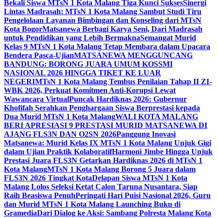
Bekali Siswa MTsN 1 Kota Malang Tiga Kunci Sukses
Sinergi
Lintas Madrasah: MTsN 1 Kota Malang Sambut Studi Tiru
Pengelolaan Layanan Bimbingan dan Konseling dari MTsN
Kota Bogor
Matsanewa Berbagi Karya Seni, Dari Madrasah
untuk Pendidikan yang Lebih Bermakna
Semangat Murid
Kelas 9 MTsN 1 Kota Malang Tetap Membara dalam Upacara
Bendera Pasca-Ujian
MATSANEWA MENGGUNCANG
BANDUNG: BORONG JUARA UMUM KOSSMI
NASIONAL 2026 HINGGA TIKET KE LUAR
NEGERI
MTsN 1 Kota Malang Tembus Penilaian Tahap II ZI-
WBK 2026, Perkuat Komitmen Anti-Korupsi Lewat
Wawancara Virtual
Puncak Hardiknas 2026: Gubernur
Khofifah Serahkan Penghargaan Siswa Berprestasi kepada
Dua Murid MTsN 1 Kota Malang
WALI KOTA MALANG
BERI APRESIASI 9 PRESTASI MURID MATSANEWA DI
AJANG FLS3N DAN O2SN 2026
Panggung Inovasi
Matsanewa: Murid Kelas IX MTsN 1 Kota Malang Unjuk Gigi
dalam Ujian Praktik Kolaboratif
Harmoni Jimbe Hingga Unjuk
Prestasi Juara FLS3N Getarkan Hardiknas 2026 di MTsN 1
Kota Malang
MTsN 1 Kota Malang Borong 5 Juara dalam
FLS3N 2026 Tingkat Kota
Delapan Siswa MTsN 1 Kota
Malang Lolos Seleksi Ketat Calon Taruna Nusantara, Siap
Raih Beasiswa Penuh
Peringati Hari Puisi Nasional 2026, Guru
dan Murid MTsN 1 Kota Malang Launching Buku di
Gramedia
Dari Dialog ke Aksi: Sambang Polresta Malang Kota