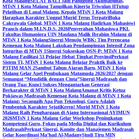
Kota Malang
SELAT BALI Jadi Panggung Akuntabilitas,
MTsN 1 Kota Malang Tampilkan Kinerja Triwulan II
Tutup
Pelatihan di Lanal Malang, Kepala MTsN 1 Kota Malang
Harapkan Karakter Unggul Murid Terus Terpatri
Buka
Cakrawala Global, MTsN 1 Kota Malang Hadirkan Mahasiswi
Prancis dalam M.I.N.D.S. 2026
Penyerahan Mahasiswa PKL
Fakultas Humaniora UIN Maulana Malik Ibrahim Malang di
MTsN 1 Kota Malang
Sinergi Menuju WBK: Tim Perencana
Kemenag Kota Malang Lakukan Pendampingan Intensif Zona
Integritas di MTsN 1
Sinergi Sukseskan OSN-P: MTsN 1 Kota
Malang Fasilitasi 53 Pelajar Hebat Tingkat Provinsi
Perkuat
Sistem TI, MTsN 1 Kota Malang Belajar Praktik Baik ke
P3TIM MAN 2
Sambut Tahun Ajaran Baru, MTsN 1 Kota
Malang Gelar Apel Pembukaan Matamuda 2026/2027 dengan
Semangat “Mendidik dengan Cinta”
Sinergi Madrasah dan
Orang Tua: Kunci Sukses Mengantarkan Generasi
Berkarakter di MTsN 1 Kota Malang
Amanat Kritis Ketua
Pokjawas Madrasah Kemenag Kota Malang di MTsN 1 Kota
Malang: Secanggih Apa Pun Teknologi, Guru Adalah
Pembentuk Karakter Sejati
Keren! Murid MTsN 1 Kota
Malang Raih Penghargaan di Ajang Internasional AYIMUN
2026
MTsN 1 Kota Malang Gelar Workshop Peningkatan
Kompetensi Guru, Fokus pada Media Digital dan Kurikulum
Madrasah
Perkuat Sinergi, Komite dan Manajemen Madrasah
Gelar Koordinasi Ma’had Al-Madany
Studi Tiru MIN