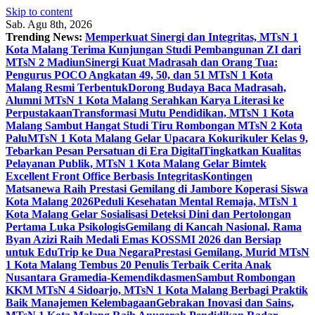
Skip to content
Sab. Agu 8th, 2026
Trending News:
Memperkuat Sinergi dan Integritas, MTsN 1
Kota Malang Terima Kunjungan Studi Pembangunan ZI dari
MTsN 2 Madiun
Sinergi Kuat Madrasah dan Orang Tua:
Pengurus POCO Angkatan 49, 50, dan 51 MTsN 1 Kota
Malang Resmi Terbentuk
Dorong Budaya Baca Madrasah,
Alumni MTsN 1 Kota Malang Serahkan Karya Literasi ke
Perpustakaan
Transformasi Mutu Pendidikan, MTsN 1 Kota
Malang Sambut Hangat Studi Tiru Rombongan MTsN 2 Kota
Palu
MTsN 1 Kota Malang Gelar Upacara Kokurikuler Kelas 9,
Tebarkan Pesan Persatuan di Era Digital
Tingkatkan Kualitas
Pelayanan Publik, MTsN 1 Kota Malang Gelar Bimtek
Excellent Front Office Berbasis Integritas
Kontingen
Matsanewa Raih Prestasi Gemilang di Jambore Koperasi Siswa
Kota Malang 2026
Peduli Kesehatan Mental Remaja, MTsN 1
Kota Malang Gelar Sosialisasi Deteksi Dini dan Pertolongan
Pertama Luka Psikologis
Gemilang di Kancah Nasional, Rama
Byan Azizi Raih Medali Emas KOSSMI 2026 dan Bersiap
untuk EduTrip ke Dua Negara
Prestasi Gemilang, Murid MTsN
1 Kota Malang Tembus 20 Penulis Terbaik Cerita Anak
Nusantara Gramedia-Kemendikdasmen
Sambut Rombongan
KKM MTsN 4 Sidoarjo, MTsN 1 Kota Malang Berbagi Praktik
Baik Manajemen Kelembagaan
Gebrakan Inovasi dan Sains,