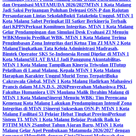
dan Organisasi MATAMUDA 2026/2027
MTsN 1 Kota Malang
Jadi Saksi Perjuangan Puluhan Delegasi OSN-P dan Rajutan
Persaudaraan Lintas Sekolah
Bukti Tatakelola Unggul, MTsN 1
Kota Malang Sabet Peringkat III Satker Berkinerja Terbaik
dari KPPN
Perkuat Komitmen Integritas, MTsN 1 Kota Malang
Gelar Pendampingan dan Simulasi Desk Evaluasi ZI Menuju
WBK
Menuju Predikat WBK, MTsN 1 Kota Malang Terima
Pengimbasan Zona Integritas dari Ketua Tim ZI MAN 2 Kota
Malang
Tingkatkan Tata Kelola Administrasi Madrasah,
Bimtek Operator SKS Se-Indonesia Resmi Digelar di MTsN 1
Kota Malang
SELAT BALI Jadi Panggung Akuntabilitas,
MTsN 1 Kota Malang Tampilkan Kinerja Triwulan II
Tutup
Pelatihan di Lanal Malang, Kepala MTsN 1 Kota Malang
Harapkan Karakter Unggul Murid Terus Terpatri
Buka
Cakrawala Global, MTsN 1 Kota Malang Hadirkan Mahasiswi
Prancis dalam M.I.N.D.S. 2026
Penyerahan Mahasiswa PKL
Fakultas Humaniora UIN Maulana Malik Ibrahim Malang di
MTsN 1 Kota Malang
Sinergi Menuju WBK: Tim Perencana
Kemenag Kota Malang Lakukan Pendampingan Intensif Zona
Integritas di MTsN 1
Sinergi Sukseskan OSN-P: MTsN 1 Kota
Malang Fasilitasi 53 Pelajar Hebat Tingkat Provinsi
Perkuat
Sistem TI, MTsN 1 Kota Malang Belajar Praktik Baik ke
P3TIM MAN 2
Sambut Tahun Ajaran Baru, MTsN 1 Kota
Malang Gelar Apel Pembukaan Matamuda 2026/2027 dengan
Semangat “Mendidik dengan Cinta”
Sinergi Madrasah dan