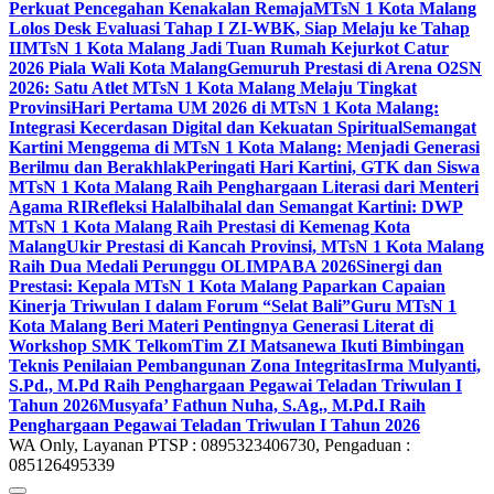
Perkuat Pencegahan Kenakalan Remaja
MTsN 1 Kota Malang
Lolos Desk Evaluasi Tahap I ZI-WBK, Siap Melaju ke Tahap
II
MTsN 1 Kota Malang Jadi Tuan Rumah Kejurkot Catur
2026 Piala Wali Kota Malang
Gemuruh Prestasi di Arena O2SN
2026: Satu Atlet MTsN 1 Kota Malang Melaju Tingkat
Provinsi
Hari Pertama UM 2026 di MTsN 1 Kota Malang:
Integrasi Kecerdasan Digital dan Kekuatan Spiritual
Semangat
Kartini Menggema di MTsN 1 Kota Malang: Menjadi Generasi
Berilmu dan Berakhlak
Peringati Hari Kartini, GTK dan Siswa
MTsN 1 Kota Malang Raih Penghargaan Literasi dari Menteri
Agama RI
Refleksi Halalbihalal dan Semangat Kartini: DWP
MTsN 1 Kota Malang Raih Prestasi di Kemenag Kota
Malang
Ukir Prestasi di Kancah Provinsi, MTsN 1 Kota Malang
Raih Dua Medali Perunggu OLIMPABA 2026
Sinergi dan
Prestasi: Kepala MTsN 1 Kota Malang Paparkan Capaian
Kinerja Triwulan I dalam Forum “Selat Bali”
Guru MTsN 1
Kota Malang Beri Materi Pentingnya Generasi Literat di
Workshop SMK Telkom
Tim ZI Matsanewa Ikuti Bimbingan
Teknis Penilaian Pembangunan Zona Integritas
Irma Mulyanti,
S.Pd., M.Pd Raih Penghargaan Pegawai Teladan Triwulan I
Tahun 2026
Musyafa’ Fathun Nuha, S.Ag., M.Pd.I Raih
Penghargaan Pegawai Teladan Triwulan I Tahun 2026
WA Only, Layanan PTSP : 0895323406730, Pengaduan :
085126495339