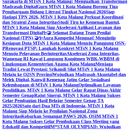
Surakarta di MTsN 1 Kota Malang: Menguatkan Transformasi
Madrasah Digital
Guru MTsN 1 Kota Malang Borong Tiga
Penghargaan Bidang Literasi Tingkat Nasional 2026
Siap
Hadapi TPN 2026, MTsN 1 Kota Malang Perkuat Koordinasi
dan Strategi Zona Integritas
Studi Tiru ke Kemenag Bantul,
MTsN 1 Kota Malang Siap Akselerasi Aplikasi Layanan dan
Transformasi Digital
✨🤝 Selamat Datang Team Penilai
Nasional (TPN) 🤝✨
Aura Kompetisi Menguat! Mengintip
Kesiapan Duta MTsN 1 Kota Malang Menuju Panggung OSN-
P
Renovasi PTSP: Langkah Konkret MTsN 1 Kota Malang
Menuju Pelayanan Berintegritas
Akselerasi Zona Integritas,
Wamenag RI Kawal Langsung Komitmen WBK-WBBM di
Lingkungan Kementerian Agama Kota Malang
Menjaga
Tradisi Lewat Prestasi: Srikandi Silat MTsN 1 Kota Malang
Melaju ke O2SN Provinsi
Wujudkan Madrasah Akuntabel dan
Melek Digital, Kanwil Kemenag Jatim Gelar Sosialisasi
Kelembagaan di MTsN 1 Kota Malang
Optimalkan Layanan
Pendidikan, MTsN 1 Kota Malang Gelar Rapat Dinas Akhir
Semester Genap
Rajut Sinergi, MTsN 1 Kota Malang Sukses
Gelar Pembagian Hasil Belajar Semester Genap TA
2025/2026
Satu dari Dua MTs di Indonesia, MTsN 1 Kota
Malang Siap Melaju ke Penilaian Nasional Zona
Integritas
Kobarkan Semangat PAWS 2026, OSIM MTsN 1
Kota Malang Sukses Gelar Pembukaan Class Meeting yang
Edukatif dan Kompetitif
M*STAR OLYMPIAD: Wujudkan