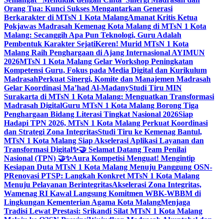
Orang Tua: Kunci Sukses Mengantarkan Generasi
Berkarakter di MTsN 1 Kota Malang
Amanat Kritis Ketua
Pokjawas Madrasah Kemenag Kota Malang di MTsN 1 Kota
Malang: Secanggih Apa Pun Teknologi, Guru Adalah
Pembentuk Karakter Sejati
Keren! Murid MTsN 1 Kota
Malang Raih Penghargaan di Ajang Internasional AYIMUN
2026
MTsN 1 Kota Malang Gelar Workshop Peningkatan
Kompetensi Guru, Fokus pada Media Digital dan Kurikulum
Madrasah
Perkuat Sinergi, Komite dan Manajemen Madrasah
Gelar Koordinasi Ma’had Al-Madany
Studi Tiru MIN
Surakarta di MTsN 1 Kota Malang: Menguatkan Transformasi
Madrasah Digital
Guru MTsN 1 Kota Malang Borong Tiga
Penghargaan Bidang Literasi Tingkat Nasional 2026
Siap
Hadapi TPN 2026, MTsN 1 Kota Malang Perkuat Koordinasi
dan Strategi Zona Integritas
Studi Tiru ke Kemenag Bantul,
MTsN 1 Kota Malang Siap Akselerasi Aplikasi Layanan dan
Transformasi Digital
✨🤝 Selamat Datang Team Penilai
Nasional (TPN) 🤝✨
Aura Kompetisi Menguat! Mengintip
Kesiapan Duta MTsN 1 Kota Malang Menuju Panggung OSN-
P
Renovasi PTSP: Langkah Konkret MTsN 1 Kota Malang
Menuju Pelayanan Berintegritas
Akselerasi Zona Integritas,
Wamenag RI Kawal Langsung Komitmen WBK-WBBM di
Lingkungan Kementerian Agama Kota Malang
Menjaga
Tradisi Lewat Prestasi: Srikandi Silat MTsN 1 Kota Malang