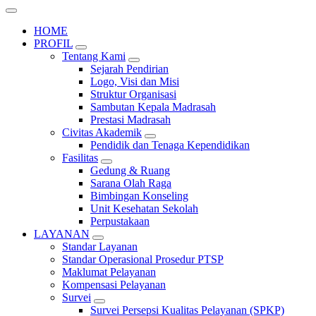
HOME
PROFIL
Tentang Kami
Sejarah Pendirian
Logo, Visi dan Misi
Struktur Organisasi
Sambutan Kepala Madrasah
Prestasi Madrasah
Civitas Akademik
Pendidik dan Tenaga Kependidikan
Fasilitas
Gedung & Ruang
Sarana Olah Raga
Bimbingan Konseling
Unit Kesehatan Sekolah
Perpustakaan
LAYANAN
Standar Layanan
Standar Operasional Prosedur PTSP
Maklumat Pelayanan
Kompensasi Pelayanan
Survei
Survei Persepsi Kualitas Pelayanan (SPKP)