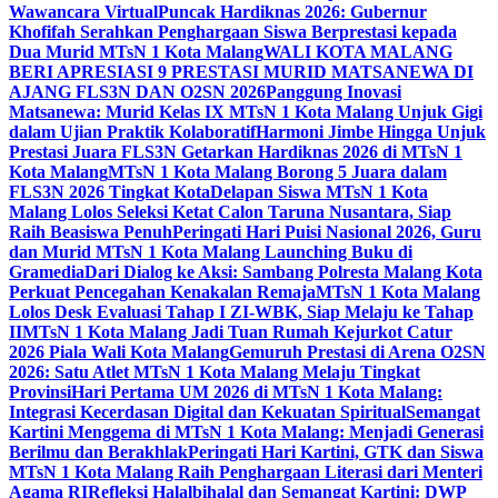
Wawancara Virtual
Puncak Hardiknas 2026: Gubernur
Khofifah Serahkan Penghargaan Siswa Berprestasi kepada
Dua Murid MTsN 1 Kota Malang
WALI KOTA MALANG
BERI APRESIASI 9 PRESTASI MURID MATSANEWA DI
AJANG FLS3N DAN O2SN 2026
Panggung Inovasi
Matsanewa: Murid Kelas IX MTsN 1 Kota Malang Unjuk Gigi
dalam Ujian Praktik Kolaboratif
Harmoni Jimbe Hingga Unjuk
Prestasi Juara FLS3N Getarkan Hardiknas 2026 di MTsN 1
Kota Malang
MTsN 1 Kota Malang Borong 5 Juara dalam
FLS3N 2026 Tingkat Kota
Delapan Siswa MTsN 1 Kota
Malang Lolos Seleksi Ketat Calon Taruna Nusantara, Siap
Raih Beasiswa Penuh
Peringati Hari Puisi Nasional 2026, Guru
dan Murid MTsN 1 Kota Malang Launching Buku di
Gramedia
Dari Dialog ke Aksi: Sambang Polresta Malang Kota
Perkuat Pencegahan Kenakalan Remaja
MTsN 1 Kota Malang
Lolos Desk Evaluasi Tahap I ZI-WBK, Siap Melaju ke Tahap
II
MTsN 1 Kota Malang Jadi Tuan Rumah Kejurkot Catur
2026 Piala Wali Kota Malang
Gemuruh Prestasi di Arena O2SN
2026: Satu Atlet MTsN 1 Kota Malang Melaju Tingkat
Provinsi
Hari Pertama UM 2026 di MTsN 1 Kota Malang:
Integrasi Kecerdasan Digital dan Kekuatan Spiritual
Semangat
Kartini Menggema di MTsN 1 Kota Malang: Menjadi Generasi
Berilmu dan Berakhlak
Peringati Hari Kartini, GTK dan Siswa
MTsN 1 Kota Malang Raih Penghargaan Literasi dari Menteri
Agama RI
Refleksi Halalbihalal dan Semangat Kartini: DWP