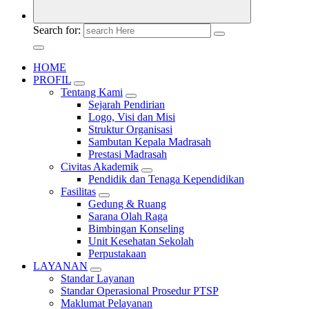
Search for:
HOME
PROFIL
Tentang Kami
Sejarah Pendirian
Logo, Visi dan Misi
Struktur Organisasi
Sambutan Kepala Madrasah
Prestasi Madrasah
Civitas Akademik
Pendidik dan Tenaga Kependidikan
Fasilitas
Gedung & Ruang
Sarana Olah Raga
Bimbingan Konseling
Unit Kesehatan Sekolah
Perpustakaan
LAYANAN
Standar Layanan
Standar Operasional Prosedur PTSP
Maklumat Pelayanan