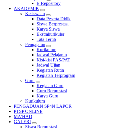
E-Repository
AKADEMIK
Kesiswaan
Data Peserta Didik
Siswa Berprestasi
Karya Siswa
Ekstrakurikuler
Tata Tertib
Pengajaran
Kurikulum
Jadwal Pelajaran
Kisi-kisi PAS/PAT
Jadwal Ujian
Kegiatan Rutin
Kegiatan Terprogram
Guru
Kegiatan Guru
Guru Berprestasi
Karya Guru
Kurikulum
PENGADUAN SP4N LAPOR
PTSP ONLINE
MA’HAD
GALERI
Siswa Berprestasi