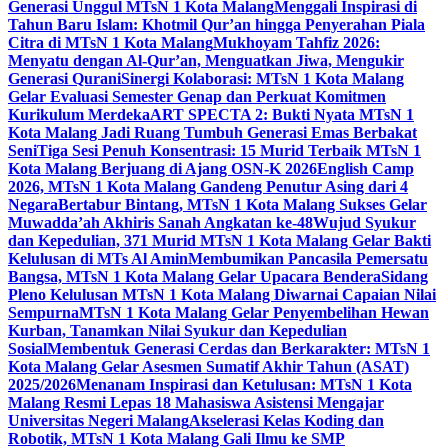
Generasi Unggul MTsN 1 Kota Malang
Menggali Inspirasi di
Tahun Baru Islam: Khotmil Qur’an hingga Penyerahan Piala
Citra di MTsN 1 Kota Malang
Mukhoyam Tahfiz 2026:
Menyatu dengan Al-Qur’an, Menguatkan Jiwa, Mengukir
Generasi Qurani
Sinergi Kolaborasi: MTsN 1 Kota Malang
Gelar Evaluasi Semester Genap dan Perkuat Komitmen
Kurikulum Merdeka
ART SPECTA 2: Bukti Nyata MTsN 1
Kota Malang Jadi Ruang Tumbuh Generasi Emas Berbakat
Seni
Tiga Sesi Penuh Konsentrasi: 15 Murid Terbaik MTsN 1
Kota Malang Berjuang di Ajang OSN-K 2026
English Camp
2026, MTsN 1 Kota Malang Gandeng Penutur Asing dari 4
Negara
Bertabur Bintang, MTsN 1 Kota Malang Sukses Gelar
Muwadda’ah Akhiris Sanah Angkatan ke-48
Wujud Syukur
dan Kepedulian, 371 Murid MTsN 1 Kota Malang Gelar Bakti
Kelulusan di MTs Al Amin
Membumikan Pancasila Pemersatu
Bangsa, MTsN 1 Kota Malang Gelar Upacara Bendera
Sidang
Pleno Kelulusan MTsN 1 Kota Malang Diwarnai Capaian Nilai
Sempurna
MTsN 1 Kota Malang Gelar Penyembelihan Hewan
Kurban, Tanamkan Nilai Syukur dan Kepedulian
Sosial
Membentuk Generasi Cerdas dan Berkarakter: MTsN 1
Kota Malang Gelar Asesmen Sumatif Akhir Tahun (ASAT)
2025/2026
Menanam Inspirasi dan Ketulusan: MTsN 1 Kota
Malang Resmi Lepas 18 Mahasiswa Asistensi Mengajar
Universitas Negeri Malang
Akselerasi Kelas Koding dan
Robotik, MTsN 1 Kota Malang Gali Ilmu ke SMP