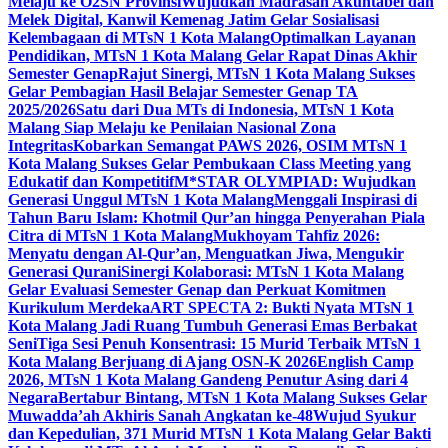
Melaju ke O2SN Provinsi
Wujudkan Madrasah Akuntabel dan
Melek Digital, Kanwil Kemenag Jatim Gelar Sosialisasi
Kelembagaan di MTsN 1 Kota Malang
Optimalkan Layanan
Pendidikan, MTsN 1 Kota Malang Gelar Rapat Dinas Akhir
Semester Genap
Rajut Sinergi, MTsN 1 Kota Malang Sukses
Gelar Pembagian Hasil Belajar Semester Genap TA
2025/2026
Satu dari Dua MTs di Indonesia, MTsN 1 Kota
Malang Siap Melaju ke Penilaian Nasional Zona
Integritas
Kobarkan Semangat PAWS 2026, OSIM MTsN 1
Kota Malang Sukses Gelar Pembukaan Class Meeting yang
Edukatif dan Kompetitif
M*STAR OLYMPIAD: Wujudkan
Generasi Unggul MTsN 1 Kota Malang
Menggali Inspirasi di
Tahun Baru Islam: Khotmil Qur’an hingga Penyerahan Piala
Citra di MTsN 1 Kota Malang
Mukhoyam Tahfiz 2026:
Menyatu dengan Al-Qur’an, Menguatkan Jiwa, Mengukir
Generasi Qurani
Sinergi Kolaborasi: MTsN 1 Kota Malang
Gelar Evaluasi Semester Genap dan Perkuat Komitmen
Kurikulum Merdeka
ART SPECTA 2: Bukti Nyata MTsN 1
Kota Malang Jadi Ruang Tumbuh Generasi Emas Berbakat
Seni
Tiga Sesi Penuh Konsentrasi: 15 Murid Terbaik MTsN 1
Kota Malang Berjuang di Ajang OSN-K 2026
English Camp
2026, MTsN 1 Kota Malang Gandeng Penutur Asing dari 4
Negara
Bertabur Bintang, MTsN 1 Kota Malang Sukses Gelar
Muwadda’ah Akhiris Sanah Angkatan ke-48
Wujud Syukur
dan Kepedulian, 371 Murid MTsN 1 Kota Malang Gelar Bakti