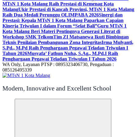
MTsN 1 Kota Malang Raih Prestasi di Kemenag Kota
Malang
Ukir Prestasi di Kancah Provinsi, MTsN 1 Kota Malang
Raih Dua Medali Perunggu OLIMPABA 2026
Sinergi dan
Prestasi: Kepala MTsN 1 Kota Malang Paparkan Capaian
Kinerja Triwulan I dalam Forum “Selat Bali”
Guru MTsN 1
Kota Malang Beri Materi Pentingnya Generasi Literat di
Workshop SMK Telkom
Tim ZI Matsanewa Ikuti Bimbingan
Teknis Penilaian Pembangunan Zona Integritas
Irma Mulyanti,
S.Pd., M.Pd Raih Penghargaan Pegawai Teladan Triwulan I
Tahun 2026
Musyafa’ Fathun Nuha, S.Ag., M.Pd.I Raih
Penghargaan Pegawai Teladan Triwulan I Tahun 2026
WA Only, Layanan PTSP : 0895323406730, Pengaduan :
085126495339
Modern, Innovative and Excellent School