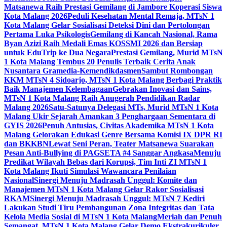
Matsanewa Raih Prestasi Gemilang di Jambore Koperasi Siswa
Kota Malang 2026
Peduli Kesehatan Mental Remaja, MTsN 1
Kota Malang Gelar Sosialisasi Deteksi Dini dan Pertolongan
Pertama Luka Psikologis
Gemilang di Kancah Nasional, Rama
Byan Azizi Raih Medali Emas KOSSMI 2026 dan Bersiap
untuk EduTrip ke Dua Negara
Prestasi Gemilang, Murid MTsN
1 Kota Malang Tembus 20 Penulis Terbaik Cerita Anak
Nusantara Gramedia-Kemendikdasmen
Sambut Rombongan
KKM MTsN 4 Sidoarjo, MTsN 1 Kota Malang Berbagi Praktik
Baik Manajemen Kelembagaan
Gebrakan Inovasi dan Sains,
MTsN 1 Kota Malang Raih Anugerah Pendidikan Radar
Malang 2026
Satu-Satunya Delegasi MTs, Murid MTsN 1 Kota
Malang Ukir Sejarah Amankan 3 Penghargaan Sementara di
GYIS 2026
Penuh Antusias, Civitas Akademika MTsN 1 Kota
Malang Gelorakan Edukasi Genre Bersama Komisi IX DPR RI
dan BKKBN
Lewat Seni Peran, Teater Matsanewa Suarakan
Pesan Anti-Bullying di PAGSETA #4 Sanggar Angkasa
Menuju
Predikat Wilayah Bebas dari Korupsi, Tim Inti ZI MTsN 1
Kota Malang Ikuti Simulasi Wawancara Penilaian
Nasional
Sinergi Menuju Madrasah Unggul: Komite dan
Manajemen MTsN 1 Kota Malang Gelar Rakor Sosialisasi
RKAM
Sinergi Menuju Madrasah Unggul: MTsN 7 Kediri
Lakukan Studi Tiru Pembangunan Zona Integritas dan Tata
Kelola Media Sosial di MTsN 1 Kota Malang
Meriah dan Penuh
Semangat, MTsN 1 Kota Malang Gelar Demo Ekstrakurikuler