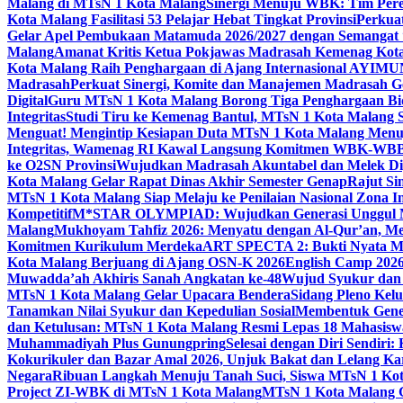
Malang di MTsN 1 Kota Malang
Sinergi Menuju WBK: Tim Pere
Kota Malang Fasilitasi 53 Pelajar Hebat Tingkat Provinsi
Perkua
Gelar Apel Pembukaan Matamuda 2026/2027 dengan Semangat 
Malang
Amanat Kritis Ketua Pokjawas Madrasah Kemenag Kota 
Kota Malang Raih Penghargaan di Ajang Internasional AYIMU
Madrasah
Perkuat Sinergi, Komite dan Manajemen Madrasah G
Digital
Guru MTsN 1 Kota Malang Borong Tiga Penghargaan Bida
Integritas
Studi Tiru ke Kemenag Bantul, MTsN 1 Kota Malang Si
Menguat! Mengintip Kesiapan Duta MTsN 1 Kota Malang Men
Integritas, Wamenag RI Kawal Langsung Komitmen WBK-WBB
ke O2SN Provinsi
Wujudkan Madrasah Akuntabel dan Melek Digi
Kota Malang Gelar Rapat Dinas Akhir Semester Genap
Rajut Si
MTsN 1 Kota Malang Siap Melaju ke Penilaian Nasional Zona In
Kompetitif
M*STAR OLYMPIAD: Wujudkan Generasi Unggul M
Malang
Mukhoyam Tahfiz 2026: Menyatu dengan Al-Qur’an, Me
Komitmen Kurikulum Merdeka
ART SPECTA 2: Bukti Nyata MT
Kota Malang Berjuang di Ajang OSN-K 2026
English Camp 2026
Muwadda’ah Akhiris Sanah Angkatan ke-48
Wujud Syukur dan 
MTsN 1 Kota Malang Gelar Upacara Bendera
Sidang Pleno Kel
Tanamkan Nilai Syukur dan Kepedulian Sosial
Membentuk Gener
dan Ketulusan: MTsN 1 Kota Malang Resmi Lepas 18 Mahasiswa 
Muhammadiyah Plus Gunungpring
Selesai dengan Diri Sendiri
Kokurikuler dan Bazar Amal 2026, Unjuk Bakat dan Lelang K
Negara
Ribuan Langkah Menuju Tanah Suci, Siswa MTsN 1 Kota
Project ZI-WBK di MTsN 1 Kota Malang
MTsN 1 Kota Malang G