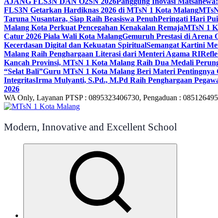
AJANG FLS3N DAN O2SN 2026
Panggung Inovasi Matsanewa:
FLS3N Getarkan Hardiknas 2026 di MTsN 1 Kota Malang
MTsN 
Taruna Nusantara, Siap Raih Beasiswa Penuh
Peringati Hari P
Malang Kota Perkuat Pencegahan Kenakalan Remaja
MTsN 1 Ko
Catur 2026 Piala Wali Kota Malang
Gemuruh Prestasi di Arena 
Kecerdasan Digital dan Kekuatan Spiritual
Semangat Kartini Me
Malang Raih Penghargaan Literasi dari Menteri Agama RI
Refl
Kancah Provinsi, MTsN 1 Kota Malang Raih Dua Medali Per
“Selat Bali”
Guru MTsN 1 Kota Malang Beri Materi Pentingnya 
Integritas
Irma Mulyanti, S.Pd., M.Pd Raih Penghargaan Pegawa
2026
WA Only, Layanan PTSP : 0895323406730, Pengaduan : 08512649
Modern, Innovative and Excellent School