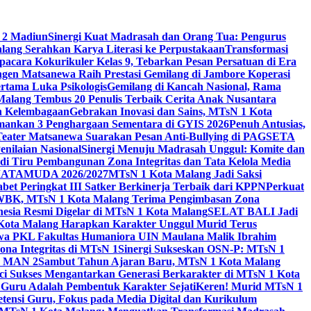
 2 Madiun
Sinergi Kuat Madrasah dan Orang Tua: Pengurus
ang Serahkan Karya Literasi ke Perpustakaan
Transformasi
acara Kokurikuler Kelas 9, Tebarkan Pesan Persatuan di Era
ngen Matsanewa Raih Prestasi Gemilang di Jambore Koperasi
ertama Luka Psikologis
Gemilang di Kancah Nasional, Rama
Malang Tembus 20 Penulis Terbaik Cerita Anak Nusantara
n Kelembagaan
Gebrakan Inovasi dan Sains, MTsN 1 Kota
Amankan 3 Penghargaan Sementara di GYIS 2026
Penuh Antusias,
 Teater Matsanewa Suarakan Pesan Anti-Bullying di PAGSETA
nilaian Nasional
Sinergi Menuju Madrasah Unggul: Komite dan
i Tiru Pembangunan Zona Integritas dan Tata Kelola Media
i MATAMUDA 2026/2027
MTsN 1 Kota Malang Jadi Saksi
bet Peringkat III Satker Berkinerja Terbaik dari KPPN
Perkuat
WBK, MTsN 1 Kota Malang Terima Pengimbasan Zona
nesia Resmi Digelar di MTsN 1 Kota Malang
SELAT BALI Jadi
 Kota Malang Harapkan Karakter Unggul Murid Terus
wa PKL Fakultas Humaniora UIN Maulana Malik Ibrahim
na Integritas di MTsN 1
Sinergi Sukseskan OSN-P: MTsN 1
IM MAN 2
Sambut Tahun Ajaran Baru, MTsN 1 Kota Malang
ci Sukses Mengantarkan Generasi Berkarakter di MTsN 1 Kota
 Guru Adalah Pembentuk Karakter Sejati
Keren! Murid MTsN 1
ensi Guru, Fokus pada Media Digital dan Kurikulum