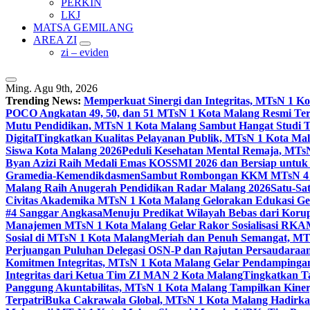
PERKIN
LKJ
MATSA GEMILANG
AREA ZI
zi – eviden
Ming. Agu 9th, 2026
Trending News:
Memperkuat Sinergi dan Integritas, MTsN 1 
POCO Angkatan 49, 50, dan 51 MTsN 1 Kota Malang Resmi Te
Mutu Pendidikan, MTsN 1 Kota Malang Sambut Hangat Studi 
Digital
Tingkatkan Kualitas Pelayanan Publik, MTsN 1 Kota Malan
Siswa Kota Malang 2026
Peduli Kesehatan Mental Remaja, MTsN 
Byan Azizi Raih Medali Emas KOSSMI 2026 dan Bersiap untuk
Gramedia-Kemendikdasmen
Sambut Rombongan KKM MTsN 4 Si
Malang Raih Anugerah Pendidikan Radar Malang 2026
Satu-Sa
Civitas Akademika MTsN 1 Kota Malang Gelorakan Edukasi 
#4 Sanggar Angkasa
Menuju Predikat Wilayah Bebas dari Korup
Manajemen MTsN 1 Kota Malang Gelar Rakor Sosialisasi RK
Sosial di MTsN 1 Kota Malang
Meriah dan Penuh Semangat, MT
Perjuangan Puluhan Delegasi OSN-P dan Rajutan Persaudaraan
Komitmen Integritas, MTsN 1 Kota Malang Gelar Pendampinga
Integritas dari Ketua Tim ZI MAN 2 Kota Malang
Tingkatkan Ta
Panggung Akuntabilitas, MTsN 1 Kota Malang Tampilkan Kiner
Terpatri
Buka Cakrawala Global, MTsN 1 Kota Malang Hadirkan