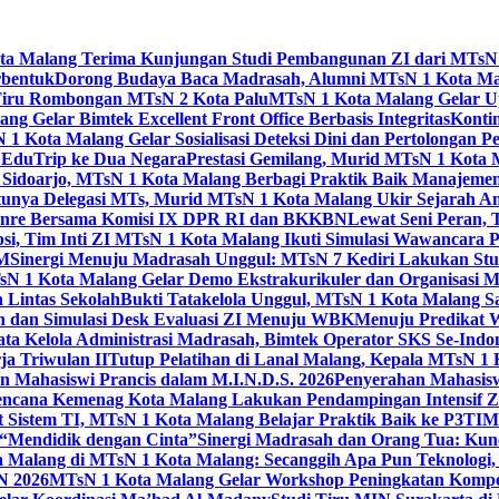
Kota Malang Terima Kunjungan Studi Pembangunan ZI dari MTsN
rbentuk
Dorong Budaya Baca Madrasah, Alumni MTsN 1 Kota Mal
Tiru Rombongan MTsN 2 Kota Palu
MTsN 1 Kota Malang Gelar Up
g Gelar Bimtek Excellent Front Office Berbasis Integritas
Konti
1 Kota Malang Gelar Sosialisasi Deteksi Dini dan Pertolongan P
 EduTrip ke Dua Negara
Prestasi Gemilang, Murid MTsN 1 Kota 
doarjo, MTsN 1 Kota Malang Berbagi Praktik Baik Manajeme
tunya Delegasi MTs, Murid MTsN 1 Kota Malang Ukir Sejarah 
Genre Bersama Komisi IX DPR RI dan BKKBN
Lewat Seni Peran,
si, Tim Inti ZI MTsN 1 Kota Malang Ikuti Simulasi Wawancara Pe
AM
Sinergi Menuju Madrasah Unggul: MTsN 7 Kediri Lakukan Stud
sN 1 Kota Malang Gelar Demo Ekstrakurikuler dan Organisas
 Lintas Sekolah
Bukti Tatakelola Unggul, MTsN 1 Kota Malang Sa
n dan Simulasi Desk Evaluasi ZI Menuju WBK
Menuju Predikat 
ta Kelola Administrasi Madrasah, Bimtek Operator SKS Se-Indo
ja Triwulan II
Tutup Pelatihan di Lanal Malang, Kepala MTsN 1
 Mahasiswi Prancis dalam M.I.N.D.S. 2026
Penyerahan Mahasis
ncana Kemenag Kota Malang Lakukan Pendampingan Intensif Zo
t Sistem TI, MTsN 1 Kota Malang Belajar Praktik Baik ke P3T
“Mendidik dengan Cinta”
Sinergi Madrasah dan Orang Tua: Kun
Malang di MTsN 1 Kota Malang: Secanggih Apa Pun Teknologi,
N 2026
MTsN 1 Kota Malang Gelar Workshop Peningkatan Kompet