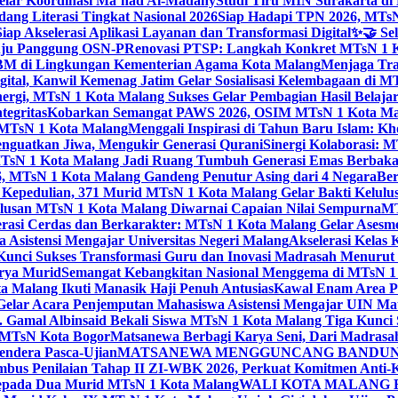
elar Koordinasi Ma’had Al-Madany
Studi Tiru MIN Surakarta d
ng Literasi Tingkat Nasional 2026
Siap Hadapi TPN 2026, MTsN 
ap Akselerasi Aplikasi Layanan dan Transformasi Digital
✨🤝 Sel
uju Panggung OSN-P
Renovasi PTSP: Langkah Konkret MTsN 1 Ko
M di Lingkungan Kementerian Agama Kota Malang
Menjaga Trad
tal, Kanwil Kemenag Jatim Gelar Sosialisasi Kelembagaan di M
nergi, MTsN 1 Kota Malang Sukses Gelar Pembagian Hasil Belaja
tegritas
Kobarkan Semangat PAWS 2026, OSIM MTsN 1 Kota Mala
TsN 1 Kota Malang
Menggali Inspirasi di Tahun Baru Islam: K
nguatkan Jiwa, Mengukir Generasi Qurani
Sinergi Kolaborasi: 
sN 1 Kota Malang Jadi Ruang Tumbuh Generasi Emas Berbakat
, MTsN 1 Kota Malang Gandeng Penutur Asing dari 4 Negara
Ber
Kepedulian, 371 Murid MTsN 1 Kota Malang Gelar Bakti Kelulu
ulusan MTsN 1 Kota Malang Diwarnai Capaian Nilai Sempurna
MT
asi Cerdas dan Berkarakter: MTsN 1 Kota Malang Gelar Asesm
Asistensi Mengajar Universitas Negeri Malang
Akselerasi Kelas
: Kunci Sukses Transformasi Guru dan Inovasi Madrasah Menurut
arya Murid
Semangat Kebangkitan Nasional Menggema di MTsN 1 
 Malang Ikuti Manasik Haji Penuh Antusias
Kawal Enam Area Pe
elar Acara Penjemputan Mahasiswa Asistensi Mengajar UIN M
. Gamal Albinsaid Bekali Siswa MTsN 1 Kota Malang Tiga Kunci 
i MTsN Kota Bogor
Matsanewa Berbagi Karya Seni, Dari Madrasa
endera Pasca-Ujian
MATSANEWA MENGGUNCANG BANDUNG:
bus Penilaian Tahap II ZI-WBK 2026, Perkuat Komitmen Anti-
kepada Dua Murid MTsN 1 Kota Malang
WALI KOTA MALANG B