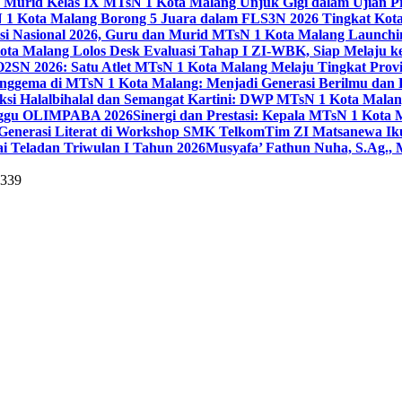
 Murid Kelas IX MTsN 1 Kota Malang Unjuk Gigi dalam Ujian Pr
1 Kota Malang Borong 5 Juara dalam FLS3N 2026 Tingkat Kot
uisi Nasional 2026, Guru dan Murid MTsN 1 Kota Malang Launch
ta Malang Lolos Desk Evaluasi Tahap I ZI-WBK, Siap Melaju ke
O2SN 2026: Satu Atlet MTsN 1 Kota Malang Melaju Tingkat Provi
nggema di MTsN 1 Kota Malang: Menjadi Generasi Berilmu dan 
eksi Halalbihalal dan Semangat Kartini: DWP MTsN 1 Kota Malan
unggu OLIMPABA 2026
Sinergi dan Prestasi: Kepala MTsN 1 Kota
Generasi Literat di Workshop SMK Telkom
Tim ZI Matsanewa Ik
i Teladan Triwulan I Tahun 2026
Musyafa’ Fathun Nuha, S.Ag., 
5339