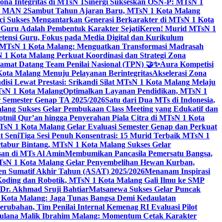
na Integritas di MTsN 1
Sinergi Sukseskan OSN-P: MTsN 1
IM MAN 2
Sambut Tahun Ajaran Baru, MTsN 1 Kota Malang
ci Sukses Mengantarkan Generasi Berkarakter di MTsN 1 Kota
 Guru Adalah Pembentuk Karakter Sejati
Keren! Murid MTsN 1
ensi Guru, Fokus pada Media Digital dan Kurikulum
i MTsN 1 Kota Malang: Menguatkan Transformasi Madrasah
1 Kota Malang Perkuat Koordinasi dan Strategi Zona
amat Datang Team Penilai Nasional (TPN) 🤝✨
Aura Kompetisi
ta Malang Menuju Pelayanan Berintegritas
Akselerasi Zona
isi Lewat Prestasi: Srikandi Silat MTsN 1 Kota Malang Melaju
TsN 1 Kota Malang
Optimalkan Layanan Pendidikan, MTsN 1
r Semester Genap TA 2025/2026
Satu dari Dua MTs di Indonesia,
ng Sukses Gelar Pembukaan Class Meeting yang Edukatif dan
hotmil Qur’an hingga Penyerahan Piala Citra di MTsN 1 Kota
MTsN 1 Kota Malang Gelar Evaluasi Semester Genap dan Perkuat
 Seni
Tiga Sesi Penuh Konsentrasi: 15 Murid Terbaik MTsN 1
tabur Bintang, MTsN 1 Kota Malang Sukses Gelar
san di MTs Al Amin
Membumikan Pancasila Pemersatu Bangsa,
sN 1 Kota Malang Gelar Penyembelihan Hewan Kurban,
en Sumatif Akhir Tahun (ASAT) 2025/2026
Menanam Inspirasi
 Koding dan Robotik, MTsN 1 Kota Malang Gali Ilmu ke SMP
 Dr. Akhmad Sruji Bahtiar
Matsanewa Sukses Gelar Puncak
Kota Malang: Jaga Tunas Bangsa Demi Kedaulatan
rubahan, Tim Penilai Internal Kemenag RI Evaluasi Pilot
aulana Malik Ibrahim Malang: Momentum Cetak Karakter