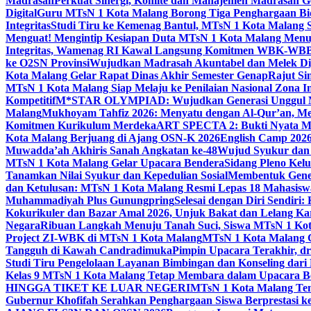
Madrasah
Perkuat Sinergi, Komite dan Manajemen Madrasah G
Digital
Guru MTsN 1 Kota Malang Borong Tiga Penghargaan Bida
Integritas
Studi Tiru ke Kemenag Bantul, MTsN 1 Kota Malang Si
Menguat! Mengintip Kesiapan Duta MTsN 1 Kota Malang Men
Integritas, Wamenag RI Kawal Langsung Komitmen WBK-WBB
ke O2SN Provinsi
Wujudkan Madrasah Akuntabel dan Melek Digi
Kota Malang Gelar Rapat Dinas Akhir Semester Genap
Rajut Si
MTsN 1 Kota Malang Siap Melaju ke Penilaian Nasional Zona In
Kompetitif
M*STAR OLYMPIAD: Wujudkan Generasi Unggul M
Malang
Mukhoyam Tahfiz 2026: Menyatu dengan Al-Qur’an, Me
Komitmen Kurikulum Merdeka
ART SPECTA 2: Bukti Nyata MT
Kota Malang Berjuang di Ajang OSN-K 2026
English Camp 2026
Muwadda’ah Akhiris Sanah Angkatan ke-48
Wujud Syukur dan 
MTsN 1 Kota Malang Gelar Upacara Bendera
Sidang Pleno Kel
Tanamkan Nilai Syukur dan Kepedulian Sosial
Membentuk Gener
dan Ketulusan: MTsN 1 Kota Malang Resmi Lepas 18 Mahasiswa 
Muhammadiyah Plus Gunungpring
Selesai dengan Diri Sendiri
Kokurikuler dan Bazar Amal 2026, Unjuk Bakat dan Lelang K
Negara
Ribuan Langkah Menuju Tanah Suci, Siswa MTsN 1 Kota
Project ZI-WBK di MTsN 1 Kota Malang
MTsN 1 Kota Malang G
Tangguh di Kawah Candradimuka
Pimpin Upacara Terakhir, dr
Studi Tiru Pengelolaan Layanan Bimbingan dan Konseling dar
Kelas 9 MTsN 1 Kota Malang Tetap Membara dalam Upacara B
HINGGA TIKET KE LUAR NEGERI
MTsN 1 Kota Malang Tem
Gubernur Khofifah Serahkan Penghargaan Siswa Berprestasi 