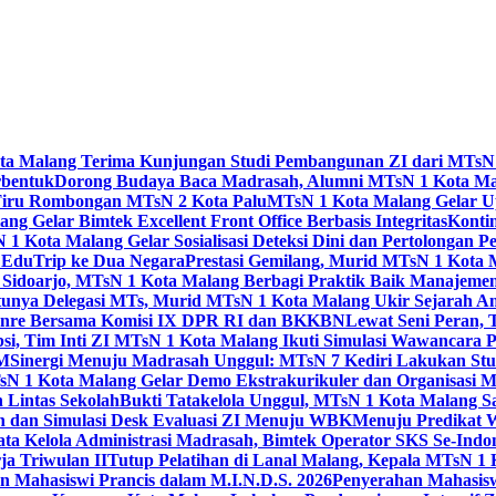
Kota Malang Terima Kunjungan Studi Pembangunan ZI dari MTsN
rbentuk
Dorong Budaya Baca Madrasah, Alumni MTsN 1 Kota Mal
Tiru Rombongan MTsN 2 Kota Palu
MTsN 1 Kota Malang Gelar Up
g Gelar Bimtek Excellent Front Office Berbasis Integritas
Konti
1 Kota Malang Gelar Sosialisasi Deteksi Dini dan Pertolongan P
 EduTrip ke Dua Negara
Prestasi Gemilang, Murid MTsN 1 Kota 
doarjo, MTsN 1 Kota Malang Berbagi Praktik Baik Manajeme
tunya Delegasi MTs, Murid MTsN 1 Kota Malang Ukir Sejarah 
Genre Bersama Komisi IX DPR RI dan BKKBN
Lewat Seni Peran,
si, Tim Inti ZI MTsN 1 Kota Malang Ikuti Simulasi Wawancara Pe
AM
Sinergi Menuju Madrasah Unggul: MTsN 7 Kediri Lakukan Stud
sN 1 Kota Malang Gelar Demo Ekstrakurikuler dan Organisas
 Lintas Sekolah
Bukti Tatakelola Unggul, MTsN 1 Kota Malang Sa
n dan Simulasi Desk Evaluasi ZI Menuju WBK
Menuju Predikat 
ta Kelola Administrasi Madrasah, Bimtek Operator SKS Se-Indo
ja Triwulan II
Tutup Pelatihan di Lanal Malang, Kepala MTsN 1
 Mahasiswi Prancis dalam M.I.N.D.S. 2026
Penyerahan Mahasis