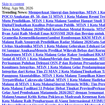
Skip to content
Ming. Agu 9th, 2026
Trending News:
Memperkuat Sinergi dan Integritas, MTsN 1 
POCO Angkatan 49, 50, dan 51 MTsN 1 Kota Malang Resmi Te
Mutu Pendidikan, MTsN 1 Kota Malang Sambut Hangat Studi 
Digital
Tingkatkan Kualitas Pelayanan Publik, MTsN 1 Kota Malan
Siswa Kota Malang 2026
Peduli Kesehatan Mental Remaja, MTsN 
Byan Azizi Raih Medali Emas KOSSMI 2026 dan Bersiap untuk
Gramedia-Kemendikdasmen
Sambut Rombongan KKM MTsN 4 Si
Malang Raih Anugerah Pendidikan Radar Malang 2026
Satu-Sa
Civitas Akademika MTsN 1 Kota Malang Gelorakan Edukasi 
#4 Sanggar Angkasa
Menuju Predikat Wilayah Bebas dari Korup
Manajemen MTsN 1 Kota Malang Gelar Rakor Sosialisasi RK
Sosial di MTsN 1 Kota Malang
Meriah dan Penuh Semangat, MT
Perjuangan Puluhan Delegasi OSN-P dan Rajutan Persaudaraan
Komitmen Integritas, MTsN 1 Kota Malang Gelar Pendampinga
Integritas dari Ketua Tim ZI MAN 2 Kota Malang
Tingkatkan Ta
Panggung Akuntabilitas, MTsN 1 Kota Malang Tampilkan Kiner
Terpatri
Buka Cakrawala Global, MTsN 1 Kota Malang Hadirkan
Malang di MTsN 1 Kota Malang
Sinergi Menuju WBK: Tim Pere
Kota Malang Fasilitasi 53 Pelajar Hebat Tingkat Provinsi
Perkua
Gelar Apel Pembukaan Matamuda 2026/2027 dengan Semangat 
Malang
Amanat Kritis Ketua Pokjawas Madrasah Kemenag Kota 
Kota Malang Raih Penghargaan di Ajang Internasional AYIMU