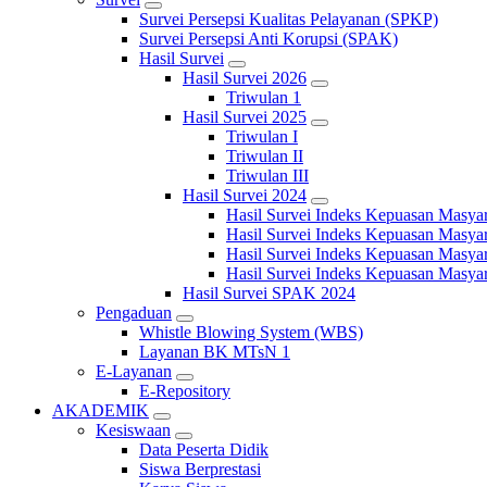
Survei Persepsi Kualitas Pelayanan (SPKP)
Survei Persepsi Anti Korupsi (SPAK)
Hasil Survei
Hasil Survei 2026
Triwulan 1
Hasil Survei 2025
Triwulan I
Triwulan II
Triwulan III
Hasil Survei 2024
Hasil Survei Indeks Kepuasan Masya
Hasil Survei Indeks Kepuasan Masya
Hasil Survei Indeks Kepuasan Masya
Hasil Survei Indeks Kepuasan Masya
Hasil Survei SPAK 2024
Pengaduan
Whistle Blowing System (WBS)
Layanan BK MTsN 1
E-Layanan
E-Repository
AKADEMIK
Kesiswaan
Data Peserta Didik
Siswa Berprestasi