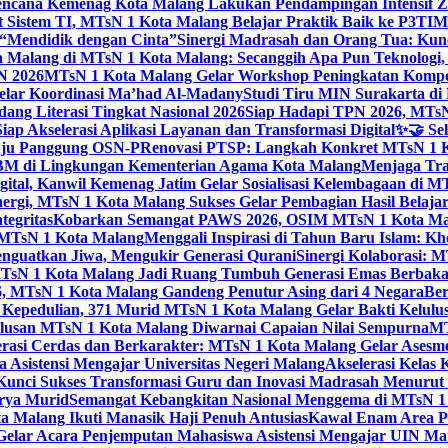
ncana Kemenag Kota Malang Lakukan Pendampingan Intensif Zo
t Sistem TI, MTsN 1 Kota Malang Belajar Praktik Baik ke P3T
“Mendidik dengan Cinta”
Sinergi Madrasah dan Orang Tua: Kun
Malang di MTsN 1 Kota Malang: Secanggih Apa Pun Teknologi,
N 2026
MTsN 1 Kota Malang Gelar Workshop Peningkatan Kompet
elar Koordinasi Ma’had Al-Madany
Studi Tiru MIN Surakarta d
ng Literasi Tingkat Nasional 2026
Siap Hadapi TPN 2026, MTsN 
ap Akselerasi Aplikasi Layanan dan Transformasi Digital
✨🤝 Sel
uju Panggung OSN-P
Renovasi PTSP: Langkah Konkret MTsN 1 Ko
M di Lingkungan Kementerian Agama Kota Malang
Menjaga Trad
tal, Kanwil Kemenag Jatim Gelar Sosialisasi Kelembagaan di M
nergi, MTsN 1 Kota Malang Sukses Gelar Pembagian Hasil Belaja
tegritas
Kobarkan Semangat PAWS 2026, OSIM MTsN 1 Kota Mala
TsN 1 Kota Malang
Menggali Inspirasi di Tahun Baru Islam: K
nguatkan Jiwa, Mengukir Generasi Qurani
Sinergi Kolaborasi: 
sN 1 Kota Malang Jadi Ruang Tumbuh Generasi Emas Berbakat
, MTsN 1 Kota Malang Gandeng Penutur Asing dari 4 Negara
Ber
Kepedulian, 371 Murid MTsN 1 Kota Malang Gelar Bakti Kelulu
ulusan MTsN 1 Kota Malang Diwarnai Capaian Nilai Sempurna
MT
asi Cerdas dan Berkarakter: MTsN 1 Kota Malang Gelar Asesm
Asistensi Mengajar Universitas Negeri Malang
Akselerasi Kelas
: Kunci Sukses Transformasi Guru dan Inovasi Madrasah Menurut
arya Murid
Semangat Kebangkitan Nasional Menggema di MTsN 1 
 Malang Ikuti Manasik Haji Penuh Antusias
Kawal Enam Area Pe
elar Acara Penjemputan Mahasiswa Asistensi Mengajar UIN M