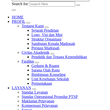
Search for:
HOME
PROFIL
Tentang Kami
Sejarah Pendirian
Logo, Visi dan Misi
Struktur Organisasi
Sambutan Kepala Madrasah
Prestasi Madrasah
Civitas Akademik
Pendidik dan Tenaga Kependidikan
Fasilitas
Gedung & Ruang
Sarana Olah Raga
Bimbingan Konseling
Unit Kesehatan Sekolah
Perpustakaan
LAYANAN
Standar Layanan
Standar Operasional Prosedur PTSP
Maklumat Pelayanan
Kompensasi Pelayanan
Survei