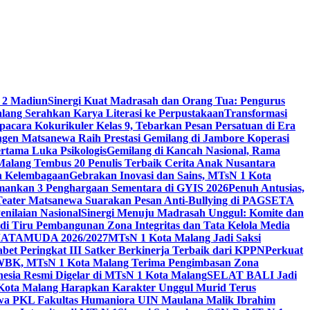
 2 Madiun
Sinergi Kuat Madrasah dan Orang Tua: Pengurus
ang Serahkan Karya Literasi ke Perpustakaan
Transformasi
acara Kokurikuler Kelas 9, Tebarkan Pesan Persatuan di Era
ngen Matsanewa Raih Prestasi Gemilang di Jambore Koperasi
ertama Luka Psikologis
Gemilang di Kancah Nasional, Rama
Malang Tembus 20 Penulis Terbaik Cerita Anak Nusantara
n Kelembagaan
Gebrakan Inovasi dan Sains, MTsN 1 Kota
Amankan 3 Penghargaan Sementara di GYIS 2026
Penuh Antusias,
 Teater Matsanewa Suarakan Pesan Anti-Bullying di PAGSETA
nilaian Nasional
Sinergi Menuju Madrasah Unggul: Komite dan
i Tiru Pembangunan Zona Integritas dan Tata Kelola Media
i MATAMUDA 2026/2027
MTsN 1 Kota Malang Jadi Saksi
bet Peringkat III Satker Berkinerja Terbaik dari KPPN
Perkuat
WBK, MTsN 1 Kota Malang Terima Pengimbasan Zona
nesia Resmi Digelar di MTsN 1 Kota Malang
SELAT BALI Jadi
 Kota Malang Harapkan Karakter Unggul Murid Terus
wa PKL Fakultas Humaniora UIN Maulana Malik Ibrahim