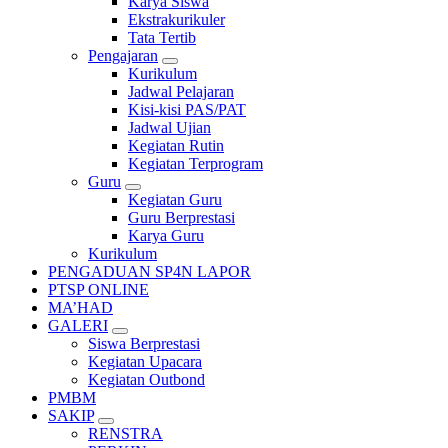
Karya Siswa
Ekstrakurikuler
Tata Tertib
Pengajaran
Kurikulum
Jadwal Pelajaran
Kisi-kisi PAS/PAT
Jadwal Ujian
Kegiatan Rutin
Kegiatan Terprogram
Guru
Kegiatan Guru
Guru Berprestasi
Karya Guru
Kurikulum
PENGADUAN SP4N LAPOR
PTSP ONLINE
MA’HAD
GALERI
Siswa Berprestasi
Kegiatan Upacara
Kegiatan Outbond
PMBM
SAKIP
RENSTRA