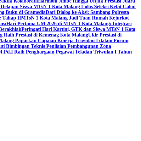
aktik Kolaboratif
Harmoni Jimbe Hingga Unjuk Prestasi Juara
a
Delapan Siswa MTsN 1 Kota Malang Lolos Seleksi Ketat Calon
ing Buku di Gramedia
Dari Dialog ke Aksi: Sambang Polresta
 Tahap II
MTsN 1 Kota Malang Jadi Tuan Rumah Kejurkot
nsi
Hari Pertama UM 2026 di MTsN 1 Kota Malang: Integrasi
Berakhlak
Peringati Hari Kartini, GTK dan Siswa MTsN 1 Kota
g Raih Prestasi di Kemenag Kota Malang
Ukir Prestasi di
 Malang Paparkan Capaian Kinerja Triwulan I dalam Forum
uti Bimbingan Teknis Penilaian Pembangunan Zona
M.Pd.I Raih Penghargaan Pegawai Teladan Triwulan I Tahun