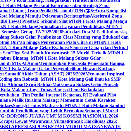
i MTsN 1 Kota Malang: Menguatkan Transformasi Madrasah
1 Kota Malang Perkuat Koordinasi dan Strategi Zona
amat Datang Team Penilai Nasional (TPN) 🤝✨
Aura Kompetisi
ta Malang Menuju Pelayanan Berintegritas
Akselerasi Zona
isi Lewat Prestasi: Srikandi Silat MTsN 1 Kota Malang Melaju
TsN 1 Kota Malang
Optimalkan Layanan Pendidikan, MTsN 1
r Semester Genap TA 2025/2026
Satu dari Dua MTs di Indonesia,
ng Sukses Gelar Pembukaan Class Meeting yang Edukatif dan
hotmil Qur’an hingga Penyerahan Piala Citra di MTsN 1 Kota
MTsN 1 Kota Malang Gelar Evaluasi Semester Genap dan Perkuat
 Seni
Tiga Sesi Penuh Konsentrasi: 15 Murid Terbaik MTsN 1
tabur Bintang, MTsN 1 Kota Malang Sukses Gelar
san di MTs Al Amin
Membumikan Pancasila Pemersatu Bangsa,
sN 1 Kota Malang Gelar Penyembelihan Hewan Kurban,
en Sumatif Akhir Tahun (ASAT) 2025/2026
Menanam Inspirasi
 Koding dan Robotik, MTsN 1 Kota Malang Gali Ilmu ke SMP
 Dr. Akhmad Sruji Bahtiar
Matsanewa Sukses Gelar Puncak
Kota Malang: Jaga Tunas Bangsa Demi Kedaulatan
rubahan, Tim Penilai Internal Kemenag RI Evaluasi Pilot
aulana Malik Ibrahim Malang: Momentum Cetak Karakter
Sukses
Sinergi Lintas Madrasah: MTsN 1 Kota Malang Sambut
h untuk Pendidikan yang Lebih Bermakna
Semangat Murid
 BORONG JUARA UMUM KOSSMI NASIONAL 2026
Korupsi Lewat Wawancara Virtual
Puncak Hardiknas 2026:
ERI APRESIASI 9 PRESTASI MURID MATSANEWA DI