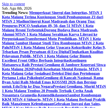
Skip to content
Sab. Agu 8th, 2026
Trending News:
Memperkuat Sinergi dan Integritas, MTsN 1
Kota Malang Terima Kunjungan Studi Pembangunan ZI dari
MTsN 2 Madiun
Sinergi Kuat Madrasah dan Orang Tua:
Pengurus POCO Angkatan 49, 50, dan 51 MTsN 1 Kota
Malang Resmi Terbentuk
Dorong Budaya Baca Madrasah,
Alumni MTsN 1 Kota Malang Serahkan Karya Literasi ke
Perpustakaan
Transformasi Mutu Pendidikan, MTsN 1 Kota
Malang Sambut Hangat Studi Tiru Rombongan MTsN 2 Kota
Palu
MTsN 1 Kota Malang Gelar Upacara Kokurikuler Kelas 9,
Tebarkan Pesan Persatuan di Era Digital
Tingkatkan Kualitas
Pelayanan Publik, MTsN 1 Kota Malang Gelar Bimtek
Excellent Front Office Berbasis Integritas
Kontingen
Matsanewa Raih Prestasi Gemilang di Jambore Koperasi Siswa
Kota Malang 2026
Peduli Kesehatan Mental Remaja, MTsN 1
Kota Malang Gelar Sosialisasi Deteksi Dini dan Pertolongan
Pertama Luka Psikologis
Gemilang di Kancah Nasional, Rama
Byan Azizi Raih Medali Emas KOSSMI 2026 dan Bersiap
untuk EduTrip ke Dua Negara
Prestasi Gemilang, Murid MTsN
1 Kota Malang Tembus 20 Penulis Terbaik Cerita Anak
Nusantara Gramedia-Kemendikdasmen
Sambut Rombongan
KKM MTsN 4 Sidoarjo, MTsN 1 Kota Malang Berbagi Praktik
Baik Manajemen Kelembagaan
Gebrakan Inovasi dan Sains,