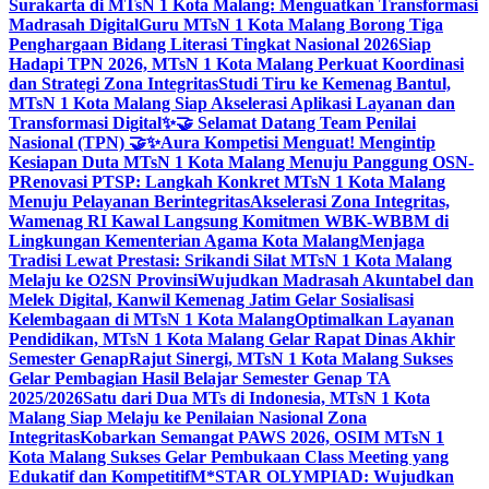
Surakarta di MTsN 1 Kota Malang: Menguatkan Transformasi
Madrasah Digital
Guru MTsN 1 Kota Malang Borong Tiga
Penghargaan Bidang Literasi Tingkat Nasional 2026
Siap
Hadapi TPN 2026, MTsN 1 Kota Malang Perkuat Koordinasi
dan Strategi Zona Integritas
Studi Tiru ke Kemenag Bantul,
MTsN 1 Kota Malang Siap Akselerasi Aplikasi Layanan dan
Transformasi Digital
✨🤝 Selamat Datang Team Penilai
Nasional (TPN) 🤝✨
Aura Kompetisi Menguat! Mengintip
Kesiapan Duta MTsN 1 Kota Malang Menuju Panggung OSN-
P
Renovasi PTSP: Langkah Konkret MTsN 1 Kota Malang
Menuju Pelayanan Berintegritas
Akselerasi Zona Integritas,
Wamenag RI Kawal Langsung Komitmen WBK-WBBM di
Lingkungan Kementerian Agama Kota Malang
Menjaga
Tradisi Lewat Prestasi: Srikandi Silat MTsN 1 Kota Malang
Melaju ke O2SN Provinsi
Wujudkan Madrasah Akuntabel dan
Melek Digital, Kanwil Kemenag Jatim Gelar Sosialisasi
Kelembagaan di MTsN 1 Kota Malang
Optimalkan Layanan
Pendidikan, MTsN 1 Kota Malang Gelar Rapat Dinas Akhir
Semester Genap
Rajut Sinergi, MTsN 1 Kota Malang Sukses
Gelar Pembagian Hasil Belajar Semester Genap TA
2025/2026
Satu dari Dua MTs di Indonesia, MTsN 1 Kota
Malang Siap Melaju ke Penilaian Nasional Zona
Integritas
Kobarkan Semangat PAWS 2026, OSIM MTsN 1
Kota Malang Sukses Gelar Pembukaan Class Meeting yang
Edukatif dan Kompetitif
M*STAR OLYMPIAD: Wujudkan