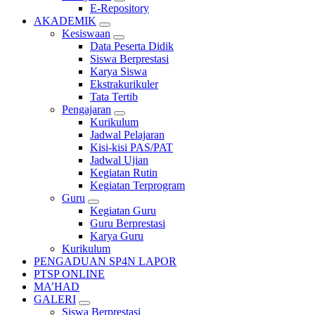
E-Repository
AKADEMIK
Kesiswaan
Data Peserta Didik
Siswa Berprestasi
Karya Siswa
Ekstrakurikuler
Tata Tertib
Pengajaran
Kurikulum
Jadwal Pelajaran
Kisi-kisi PAS/PAT
Jadwal Ujian
Kegiatan Rutin
Kegiatan Terprogram
Guru
Kegiatan Guru
Guru Berprestasi
Karya Guru
Kurikulum
PENGADUAN SP4N LAPOR
PTSP ONLINE
MA’HAD
GALERI
Siswa Berprestasi