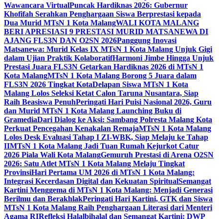
Wawancara Virtual
Puncak Hardiknas 2026: Gubernur
Khofifah Serahkan Penghargaan Siswa Berprestasi kepada
Dua Murid MTsN 1 Kota Malang
WALI KOTA MALANG
BERI APRESIASI 9 PRESTASI MURID MATSANEWA DI
AJANG FLS3N DAN O2SN 2026
Panggung Inovasi
Matsanewa: Murid Kelas IX MTsN 1 Kota Malang Unjuk Gigi
dalam Ujian Praktik Kolaboratif
Harmoni Jimbe Hingga Unjuk
Prestasi Juara FLS3N Getarkan Hardiknas 2026 di MTsN 1
Kota Malang
MTsN 1 Kota Malang Borong 5 Juara dalam
FLS3N 2026 Tingkat Kota
Delapan Siswa MTsN 1 Kota
Malang Lolos Seleksi Ketat Calon Taruna Nusantara, Siap
Raih Beasiswa Penuh
Peringati Hari Puisi Nasional 2026, Guru
dan Murid MTsN 1 Kota Malang Launching Buku di
Gramedia
Dari Dialog ke Aksi: Sambang Polresta Malang Kota
Perkuat Pencegahan Kenakalan Remaja
MTsN 1 Kota Malang
Lolos Desk Evaluasi Tahap I ZI-WBK, Siap Melaju ke Tahap
II
MTsN 1 Kota Malang Jadi Tuan Rumah Kejurkot Catur
2026 Piala Wali Kota Malang
Gemuruh Prestasi di Arena O2SN
2026: Satu Atlet MTsN 1 Kota Malang Melaju Tingkat
Provinsi
Hari Pertama UM 2026 di MTsN 1 Kota Malang:
Integrasi Kecerdasan Digital dan Kekuatan Spiritual
Semangat
Kartini Menggema di MTsN 1 Kota Malang: Menjadi Generasi
Berilmu dan Berakhlak
Peringati Hari Kartini, GTK dan Siswa
MTsN 1 Kota Malang Raih Penghargaan Literasi dari Menteri
Agama RI
Refleksi Halalbihalal dan Semangat Kartini: DWP