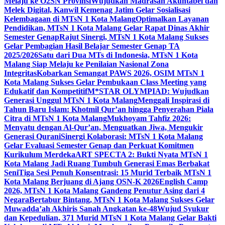
Melaju ke O2SN Provinsi
Wujudkan Madrasah Akuntabel dan
Melek Digital, Kanwil Kemenag Jatim Gelar Sosialisasi
Kelembagaan di MTsN 1 Kota Malang
Optimalkan Layanan
Pendidikan, MTsN 1 Kota Malang Gelar Rapat Dinas Akhir
Semester Genap
Rajut Sinergi, MTsN 1 Kota Malang Sukses
Gelar Pembagian Hasil Belajar Semester Genap TA
2025/2026
Satu dari Dua MTs di Indonesia, MTsN 1 Kota
Malang Siap Melaju ke Penilaian Nasional Zona
Integritas
Kobarkan Semangat PAWS 2026, OSIM MTsN 1
Kota Malang Sukses Gelar Pembukaan Class Meeting yang
Edukatif dan Kompetitif
M*STAR OLYMPIAD: Wujudkan
Generasi Unggul MTsN 1 Kota Malang
Menggali Inspirasi di
Tahun Baru Islam: Khotmil Qur’an hingga Penyerahan Piala
Citra di MTsN 1 Kota Malang
Mukhoyam Tahfiz 2026:
Menyatu dengan Al-Qur’an, Menguatkan Jiwa, Mengukir
Generasi Qurani
Sinergi Kolaborasi: MTsN 1 Kota Malang
Gelar Evaluasi Semester Genap dan Perkuat Komitmen
Kurikulum Merdeka
ART SPECTA 2: Bukti Nyata MTsN 1
Kota Malang Jadi Ruang Tumbuh Generasi Emas Berbakat
Seni
Tiga Sesi Penuh Konsentrasi: 15 Murid Terbaik MTsN 1
Kota Malang Berjuang di Ajang OSN-K 2026
English Camp
2026, MTsN 1 Kota Malang Gandeng Penutur Asing dari 4
Negara
Bertabur Bintang, MTsN 1 Kota Malang Sukses Gelar
Muwadda’ah Akhiris Sanah Angkatan ke-48
Wujud Syukur
dan Kepedulian, 371 Murid MTsN 1 Kota Malang Gelar Bakti