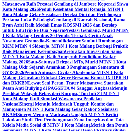
Matsanewa Raih Prestasi Gemilang di Jambore Koperasi Siswa
Kota Malang 2026
Peduli Kesehatan Mental Remaja, MTsN 1
Kota Malang Gelar Sosialisasi Deteksi Dini dan Pertolongan
Pertama Luka Psikologis
Gemilang di Kancah Nasional, Rama
Byan Azizi Raih Medali Emas KOSSMI 2026 dan Bersiap
untuk EduTrip ke Dua Negara
Prestasi Gemilang, Murid MTsN
1 Kota Malang Tembus 20 Penulis Terbaik Cerita Anak
Nusantara Gramedia-Kemendikdasmen
Sambut Rombongan
KKM MTsN 4 Sidoarjo, MTsN 1 Kota Malang Berbagi Praktik
Baik Manajemen Kelembagaan
Gebrakan Inovasi dan Sains,
MTsN 1 Kota Malang Raih Anugerah Pendidikan Radar
Malang 2026
Satu-Satunya Delegasi MTs, Murid MTsN 1 Kota
Malang Ukir Sejarah Amankan 3 Penghargaan Sementara di
GYIS 2026
Penuh Antusias, Civitas Akademika MTsN 1 Kota
Malang Gelorakan Edukasi Genre Bersama Komisi IX DPR RI
dan BKKBN
Lewat Seni Peran, Teater Matsanewa Suarakan
Pesan Anti-Bullying di PAGSETA #4 Sanggar Angkasa
Menuju
Predikat Wilayah Bebas dari Korupsi, Tim Inti ZI MTsN 1
Kota Malang Ikuti Simulasi Wawancara Penilaian
Nasional
Sinergi Menuju Madrasah Unggul: Komite dan
Manajemen MTsN 1 Kota Malang Gelar Rakor Sosialisasi
RKAM
Sinergi Menuju Madrasah Unggul: MTsN 7 Kediri
Lakukan Studi Tiru Pembangunan Zona Integritas dan Tata
Kelola Media Sosial di MTsN 1 Kota Malang
Meriah dan Penuh
Semangat, MTsN 1 Kota Malang Gelar Demo Ekstrakurikuler