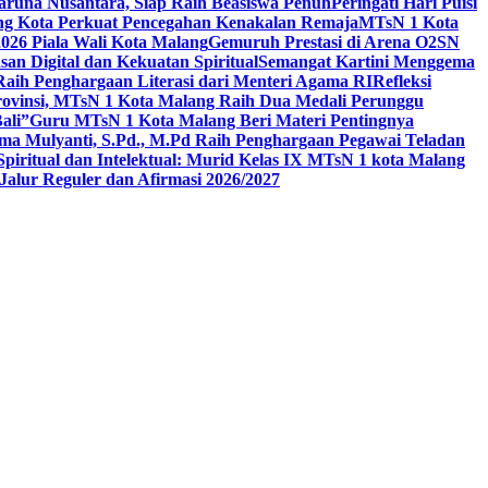
aruna Nusantara, Siap Raih Beasiswa Penuh
Peringati Hari Puisi
ang Kota Perkuat Pencegahan Kenakalan Remaja
MTsN 1 Kota
26 Piala Wali Kota Malang
Gemuruh Prestasi di Arena O2SN
an Digital dan Kekuatan Spiritual
Semangat Kartini Menggema
Raih Penghargaan Literasi dari Menteri Agama RI
Refleksi
Provinsi, MTsN 1 Kota Malang Raih Dua Medali Perunggu
ali”
Guru MTsN 1 Kota Malang Beri Materi Pentingnya
ma Mulyanti, S.Pd., M.Pd Raih Penghargaan Pegawai Teladan
 Spiritual dan Intelektual: Murid Kelas IX MTsN 1 kota Malang
alur Reguler dan Afirmasi 2026/2027