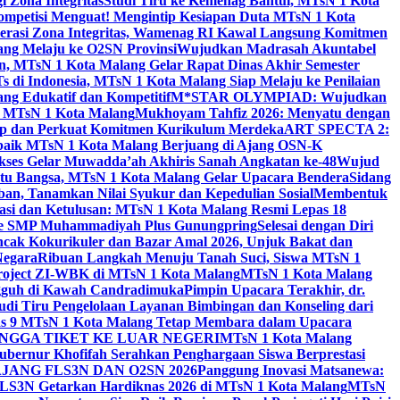
 Zona Integritas
Studi Tiru ke Kemenag Bantul, MTsN 1 Kota
mpetisi Menguat! Mengintip Kesiapan Duta MTsN 1 Kota
lerasi Zona Integritas, Wamenag RI Kawal Langsung Komitmen
lang Melaju ke O2SN Provinsi
Wujudkan Madrasah Akuntabel
, MTsN 1 Kota Malang Gelar Rapat Dinas Akhir Semester
s di Indonesia, MTsN 1 Kota Malang Siap Melaju ke Penilaian
g Edukatif dan Kompetitif
M*STAR OLYMPIAD: Wujudkan
di MTsN 1 Kota Malang
Mukhoyam Tahfiz 2026: Menyatu dengan
nap dan Perkuat Komitmen Kurikulum Merdeka
ART SPECTA 2:
erbaik MTsN 1 Kota Malang Berjuang di Ajang OSN-K
kses Gelar Muwadda’ah Akhiris Sanah Angkatan ke-48
Wujud
tu Bangsa, MTsN 1 Kota Malang Gelar Upacara Bendera
Sidang
n, Tanamkan Nilai Syukur dan Kepedulian Sosial
Membentuk
si dan Ketulusan: MTsN 1 Kota Malang Resmi Lepas 18
u ke SMP Muhammadiyah Plus Gunungpring
Selesai dengan Diri
cak Kokurikuler dan Bazar Amal 2026, Unjuk Bakat dan
Negara
Ribuan Langkah Menuju Tanah Suci, Siswa MTsN 1
Project ZI-WBK di MTsN 1 Kota Malang
MTsN 1 Kota Malang
ngguh di Kawah Candradimuka
Pimpin Upacara Terakhir, dr.
udi Tiru Pengelolaan Layanan Bimbingan dan Konseling dari
as 9 MTsN 1 Kota Malang Tetap Membara dalam Upacara
NGGA TIKET KE LUAR NEGERI
MTsN 1 Kota Malang
ubernur Khofifah Serahkan Penghargaan Siswa Berprestasi
JANG FLS3N DAN O2SN 2026
Panggung Inovasi Matsanewa:
FLS3N Getarkan Hardiknas 2026 di MTsN 1 Kota Malang
MTsN