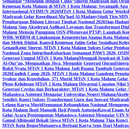
Semangat “Mendidik dengan Cinta”
Sinergi Madrasah dan Oran
Kemenag Kota Malang di MTsN 1 Kota Malang: Secanggih Apa 
Internasional AYIMUN 2026
MTsN 1 Kota Malang Gelar Worksh
Madrasah Gelar Koordinasi Ma’had Al-Madany
Studi Tiru MIN
Penghargaan Bidang Literasi Tingkat Nasional 2026
Siap Hadapi
Malang Siap Akselerasi Aplikasi Layanan dan Transformasi Digi
Malang Menuju Panggung OSN-P
Renovasi PTSP: Langkah Kon
WBK-WBBM di Lingkungan Kementerian Agama Kota Malang
dan Melek Digital, Kanwil Kemenag Jatim Gelar Sosialisasi Ke
Genap
Rajut Sinergi, MTsN 1 Kota Malang Sukses Gelar Pembag
Nasional Zona Integritas
Kobarkan Semangat PAWS 2026, OSIM M
Generasi Unggul MTsN 1 Kota Malang
Menggali Inspirasi di T
Al-Qur’an, Menguatkan Jiwa, Mengukir Generasi Qurani
Siner
Bukti Nyata MTsN 1 Kota Malang Jadi Ruang Tumbuh Generas
2026
English Camp 2026, MTsN 1 Kota Malang Gandeng Penutur
Syukur dan Kepedulian, 371 Murid MTsN 1 Kota Malang Gelar 
Pleno Kelulusan MTsN 1 Kota Malang Diwarnai Capaian Nilai
Generasi Cerdas dan Berkarakter: MTsN 1 Kota Malang Gelar 
Mahasiswa Asistensi Mengajar Universitas Negeri Malang
Aksele
Sendiri: Kunci Sukses Transformasi Guru dan Inovasi Madrasa
Lelang Karya Murid
Semangat Kebangkitan Nasional Menggema
Kota Malang Ikuti Manasik Haji Penuh Antusias
Kawal Enam Are
Gelar Acara Penjemputan Mahasiswa Asistensi Mengajar UIN
Gamal Albinsaid Bekali Siswa MTsN 1 Kota Malang Tiga Kunci
MTsN Kota Bogor
Matsanewa Berbagi Karya Seni, Dari Madra