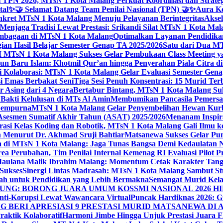
 TPN 2026, MTsN 1 Kota Malang Perkuat Koordinasi dan Strategi
tal
✨🤝 Selamat Datang Team Penilai Nasional (TPN) 🤝✨
Aura Ko
kret MTsN 1 Kota Malang Menuju Pelayanan Berintegritas
Akse
Menjaga Tradisi Lewat Prestasi: Srikandi Silat MTsN 1 Kota Ma
lembagaan di MTsN 1 Kota Malang
Optimalkan Layanan Pendidikan
ian Hasil Belajar Semester Genap TA 2025/2026
Satu dari Dua MT
TsN 1 Kota Malang Sukses Gelar Pembukaan Class Meeting yan
ahun Baru Islam: Khotmil Qur’an hingga Penyerahan Piala Citra 
gi Kolaborasi: MTsN 1 Kota Malang Gelar Evaluasi Semester Ge
i Emas Berbakat Seni
Tiga Sesi Penuh Konsentrasi: 15 Murid T
 Asing dari 4 Negara
Bertabur Bintang, MTsN 1 Kota Malang Su
Bakti Kelulusan di MTs Al Amin
Membumikan Pancasila Pemersa
 Sempurna
MTsN 1 Kota Malang Gelar Penyembelihan Hewan Kurba
Asesmen Sumatif Akhir Tahun (ASAT) 2025/2026
Menanam Inspira
rasi Kelas Koding dan Robotik, MTsN 1 Kota Malang Gali Ilm
h Menurut Dr. Akhmad Sruji Bahtiar
Matsanewa Sukses Gelar Pun
 di MTsN 1 Kota Malang: Jaga Tunas Bangsa Demi Kedaulatan 
a Perubahan, Tim Penilai Internal Kemenag RI Evaluasi Pilot 
 Maulana Malik Ibrahim Malang: Momentum Cetak Karakter Ta
 Sukses
Sinergi Lintas Madrasah: MTsN 1 Kota Malang Sambut St
sah untuk Pendidikan yang Lebih Bermakna
Semangat Murid Kel
: BORONG JUARA UMUM KOSSMI NASIONAL 2026 HI
nti-Korupsi Lewat Wawancara Virtual
Puncak Hardiknas 2026: G
 BERI APRESIASI 9 PRESTASI MURID MATSANEWA DI A
aktik Kolaboratif
Harmoni Jimbe Hingga Unjuk Prestasi Juara 