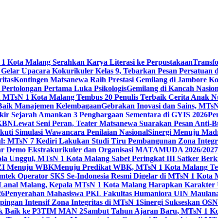
 Kota Malang Serahkan Karya Literasi ke Perpustakaan
Transf
elar Upacara Kokurikuler Kelas 9, Tebarkan Pesan Persatuan di
ritas
Kontingen Matsanewa Raih Prestasi Gemilang di Jambore Ko
n Pertolongan Pertama Luka Psikologis
Gemilang di Kancah Nasio
id MTsN 1 Kota Malang Tembus 20 Penulis Terbaik Cerita Anak
 Baik Manajemen Kelembagaan
Gebrakan Inovasi dan Sains, MTs
kir Sejarah Amankan 3 Penghargaan Sementara di GYIS 2026
Pe
KKBN
Lewat Seni Peran, Teater Matsanewa Suarakan Pesan Anti-
kuti Simulasi Wawancara Penilaian Nasional
Sinergi Menuju Mad
: MTsN 7 Kediri Lakukan Studi Tiru Pembangunan Zona Integrit
ar Demo Ekstrakurikuler dan Organisasi MATAMUDA 2026/2027
ola Unggul, MTsN 1 Kota Malang Sabet Peringkat III Satker Ber
i ZI Menuju WBK
Menuju Predikat WBK, MTsN 1 Kota Malang Ter
imtek Operator SKS Se-Indonesia Resmi Digelar di MTsN 1 Kota
i Lanal Malang, Kepala MTsN 1 Kota Malang Harapkan Karakter 
26
Penyerahan Mahasiswa PKL Fakultas Humaniora UIN Maulana
gan Intensif Zona Integritas di MTsN 1
Sinergi Sukseskan OSN-
tik Baik ke P3TIM MAN 2
Sambut Tahun Ajaran Baru, MTsN 1 Ko