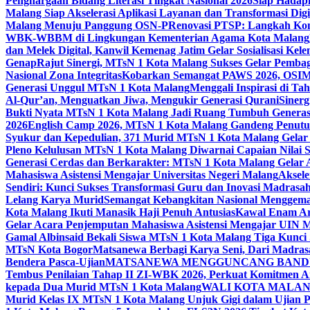
Penghargaan Bidang Literasi Tingkat Nasional 2026
Siap Hadapi
Malang Siap Akselerasi Aplikasi Layanan dan Transformasi Digi
Malang Menuju Panggung OSN-P
Renovasi PTSP: Langkah Kon
WBK-WBBM di Lingkungan Kementerian Agama Kota Malang
dan Melek Digital, Kanwil Kemenag Jatim Gelar Sosialisasi Ke
Genap
Rajut Sinergi, MTsN 1 Kota Malang Sukses Gelar Pembag
Nasional Zona Integritas
Kobarkan Semangat PAWS 2026, OSIM M
Generasi Unggul MTsN 1 Kota Malang
Menggali Inspirasi di T
Al-Qur’an, Menguatkan Jiwa, Mengukir Generasi Qurani
Siner
Bukti Nyata MTsN 1 Kota Malang Jadi Ruang Tumbuh Generas
2026
English Camp 2026, MTsN 1 Kota Malang Gandeng Penutur
Syukur dan Kepedulian, 371 Murid MTsN 1 Kota Malang Gelar 
Pleno Kelulusan MTsN 1 Kota Malang Diwarnai Capaian Nilai
Generasi Cerdas dan Berkarakter: MTsN 1 Kota Malang Gelar 
Mahasiswa Asistensi Mengajar Universitas Negeri Malang
Aksele
Sendiri: Kunci Sukses Transformasi Guru dan Inovasi Madrasa
Lelang Karya Murid
Semangat Kebangkitan Nasional Menggema
Kota Malang Ikuti Manasik Haji Penuh Antusias
Kawal Enam Are
Gelar Acara Penjemputan Mahasiswa Asistensi Mengajar UIN
Gamal Albinsaid Bekali Siswa MTsN 1 Kota Malang Tiga Kunci
MTsN Kota Bogor
Matsanewa Berbagi Karya Seni, Dari Madra
Bendera Pasca-Ujian
MATSANEWA MENGGUNCANG BANDUNG
Tembus Penilaian Tahap II ZI-WBK 2026, Perkuat Komitmen A
kepada Dua Murid MTsN 1 Kota Malang
WALI KOTA MALANG
Murid Kelas IX MTsN 1 Kota Malang Unjuk Gigi dalam Ujian Pr