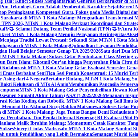
g Tua: Kunci Sukses Mengantarkan Generasi Berkarakter di MT
Pun Teknologi, Guru Adalah Pembentuk Karakter Sejati
Keren! 
op Peningkatan Kompetensi Guru, Fokus pada Media Digital d
 Surakarta di MTsN 1 Kota Malang: Menguatkan Transformasi M
 TPN 2026, MTsN 1 Kota Malang Perkuat Koordinasi dan Strategi
tal
✨🤝 Selamat Datang Team Penilai Nasional (TPN) 🤝✨
Aura Ko
kret MTsN 1 Kota Malang Menuju Pelayanan Berintegritas
Akse
Menjaga Tradisi Lewat Prestasi: Srikandi Silat MTsN 1 Kota Ma
lembagaan di MTsN 1 Kota Malang
Optimalkan Layanan Pendidikan
ian Hasil Belajar Semester Genap TA 2025/2026
Satu dari Dua MT
TsN 1 Kota Malang Sukses Gelar Pembukaan Class Meeting yan
ahun Baru Islam: Khotmil Qur’an hingga Penyerahan Piala Citra 
gi Kolaborasi: MTsN 1 Kota Malang Gelar Evaluasi Semester Ge
i Emas Berbakat Seni
Tiga Sesi Penuh Konsentrasi: 15 Murid T
 Asing dari 4 Negara
Bertabur Bintang, MTsN 1 Kota Malang Su
Bakti Kelulusan di MTs Al Amin
Membumikan Pancasila Pemersa
 Sempurna
MTsN 1 Kota Malang Gelar Penyembelihan Hewan Kurba
Asesmen Sumatif Akhir Tahun (ASAT) 2025/2026
Menanam Inspira
rasi Kelas Koding dan Robotik, MTsN 1 Kota Malang Gali Ilm
h Menurut Dr. Akhmad Sruji Bahtiar
Matsanewa Sukses Gelar Pun
 di MTsN 1 Kota Malang: Jaga Tunas Bangsa Demi Kedaulatan 
a Perubahan, Tim Penilai Internal Kemenag RI Evaluasi Pilot 
 Maulana Malik Ibrahim Malang: Momentum Cetak Karakter Ta
 Sukses
Sinergi Lintas Madrasah: MTsN 1 Kota Malang Sambut St
sah untuk Pendidikan yang Lebih Bermakna
Semangat Murid Kel