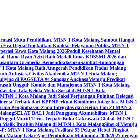
ormasi Mutu Pendidikan, MTsN 1 Kota Malang Sambut Hangat
 Era Digital
Tingkatkan Kualitas Pelayanan Publik, MTsN 1
perasi Siswa Kota Malang 2026
Peduli Kesehatan Mental
nal, Rama Byan Azizi Raih Medali Emas KOSSMI 2026 dan
 Nusantara Gramedia-Kemendikdasmen
Sambut Rombongan
N 1 Kota Malang Raih Anugerah Pendidikan Radar Malang
nuh Antusias, Civitas Akademika MTsN 1 Kota Malang
Bullying di PAGSETA #4 Sanggar Angkasa
Menuju Predikat
rasah Unggul: Komite dan Manajemen MTsN 1 Kota Malang
as dan Tata Kelola Media Sosial di MTsN 1 Kota
MTsN 1 Kota Malang Jadi Saksi Perjuangan Puluhan Delegasi
kinerja Terbaik dari KPPN
Perkuat Komitmen Integritas, MTsN 1
ima Pengimbasan Zona Integritas dari Ketua Tim ZI MAN 2
 Malang
SELAT BALI Jadi Panggung Akuntabilitas, MTsN 1
Unggul Murid Terus Terpatri
Buka Cakrawala Global, MTsN 1
 Malik Ibrahim Malang di MTsN 1 Kota Malang
Sinergi Menuju
P: MTsN 1 Kota Malang Fasilitasi 53 Pelajar Hebat Tingkat
ta Malang Gelar Apel Pembukaan Matamuda 2026/2027 dengan