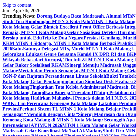
Skip to content
Jum. Agu 7th, 2026
Trending News:
Dorong Budaya Baca Madrasah, Alumni MTsN 1
Studi Tiru Rombongan MTsN 2 Kota Palu
MTsN 1 Kota Malang G
Kota Malang Gelar Bimtek Excellent Front Office Berbasis Integ
Remaja, MTsN 1 Kota Malang Gelar Sosialisasi Deteksi Dini da
Bersiap untuk EduTrip ke Dua Negara
Prestasi Gemilang, Mur
KKM MTsN 4 Sidoarjo, MTsN 1 Kota Malang Berbagi Praktik
2026
Satu-Satunya Delegasi MTs, Murid MTsN 1 Kota Malang U
Gelorakan Edukasi Genre Bersama Komisi IX DPR RI dan B
Wilayah Bebas dari Korupsi, Tim Inti ZI MTsN 1 Kota Malang I
Gelar Rakor Sosialisasi RKAM
Sinergi Menuju Madrasah Unggul
Malang
Meriah dan Penuh Semangat, MTsN 1 Kota Malang Gel
OSN-P dan Rajutan Persaudaraan Lintas Sekolah
Bukti Tatakel
Kota Malang Gelar Pendampingan dan Simulasi Desk Evaluas
Kota Malang
Tingkatkan Tata Kelola Administrasi Madrasah, B
Kota Malang Tampilkan Kinerja Triwulan II
Tutup Pelatihan d
Kota Malang Hadirkan Mahasiswi Prancis dalam M.I.N.D.S. 20
WBK: Tim Perencana Kemenag Kota Malang Lakukan Pendampin
Provinsi
Perkuat Sistem TI, MTsN 1 Kota Malang Belajar Prak
Semangat “Mendidik dengan Cinta”
Sinergi Madrasah dan Oran
Kemenag Kota Malang di MTsN 1 Kota Malang: Secanggih Apa 
Internasional AYIMUN 2026
MTsN 1 Kota Malang Gelar Worksh
Madrasah Gelar Koordinasi Ma’had Al-Madany
Studi Tiru MIN