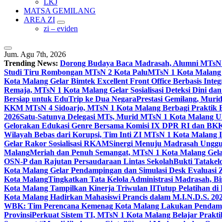
LKJ
MATSA GEMILANG
AREA ZI
zi – eviden
Jum. Agu 7th, 2026
Trending News:
Dorong Budaya Baca Madrasah, Alumni MTsN 1
Studi Tiru Rombongan MTsN 2 Kota Palu
MTsN 1 Kota Malang G
Kota Malang Gelar Bimtek Excellent Front Office Berbasis Integ
Remaja, MTsN 1 Kota Malang Gelar Sosialisasi Deteksi Dini da
Bersiap untuk EduTrip ke Dua Negara
Prestasi Gemilang, Mur
KKM MTsN 4 Sidoarjo, MTsN 1 Kota Malang Berbagi Praktik
2026
Satu-Satunya Delegasi MTs, Murid MTsN 1 Kota Malang U
Gelorakan Edukasi Genre Bersama Komisi IX DPR RI dan B
Wilayah Bebas dari Korupsi, Tim Inti ZI MTsN 1 Kota Malang I
Gelar Rakor Sosialisasi RKAM
Sinergi Menuju Madrasah Unggul
Malang
Meriah dan Penuh Semangat, MTsN 1 Kota Malang Gel
OSN-P dan Rajutan Persaudaraan Lintas Sekolah
Bukti Tatakel
Kota Malang Gelar Pendampingan dan Simulasi Desk Evaluas
Kota Malang
Tingkatkan Tata Kelola Administrasi Madrasah, B
Kota Malang Tampilkan Kinerja Triwulan II
Tutup Pelatihan d
Kota Malang Hadirkan Mahasiswi Prancis dalam M.I.N.D.S. 20
WBK: Tim Perencana Kemenag Kota Malang Lakukan Pendampin
Provinsi
Perkuat Sistem TI, MTsN 1 Kota Malang Belajar Prak