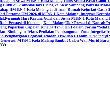
a
Delapan Siswa MTsN 1 Kota Malang Lolos Seleksi Ketat Calon T
ng Buku di Gramedia
Dari Dialog ke Aksi: Sambang Polresta Mal
ahap II
MTsN 1 Kota Malang Jadi Tuan Rumah Kejurkot Catur 20
ari Pertama UM 2026 di MTsN 1 Kota Malang: Integrasi Kecerdas
lak
Peringati Hari Kartini, GTK dan Siswa MTsN 1 Kota Malang 
Raih Prestasi di Kemenag Kota Malang
Ukir Prestasi di Kancah 
lang Paparkan Capaian Kinerja Triwulan I dalam Forum “Selat B
uti Bimbingan Teknis Penilaian Pembangunan Zona Integritas
Ir
aih Penghargaan Pegawai Teladan Triwulan I Tahun 2026
Sinergi
Generasi: MTsN 1 Kota Malang Sambut Calon Wali Murid Baru J
5339