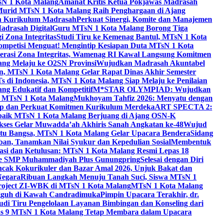
sN 1 Kota Malang
Amanat Kritis Ketua Pokjawas Madrasah
Murid MTsN 1 Kota Malang Raih Penghargaan di Ajang
an Kurikulum Madrasah
Perkuat Sinergi, Komite dan Manajemen
adrasah Digital
Guru MTsN 1 Kota Malang Borong Tiga
 Zona Integritas
Studi Tiru ke Kemenag Bantul, MTsN 1 Kota
mpetisi Menguat! Mengintip Kesiapan Duta MTsN 1 Kota
lerasi Zona Integritas, Wamenag RI Kawal Langsung Komitmen
lang Melaju ke O2SN Provinsi
Wujudkan Madrasah Akuntabel
, MTsN 1 Kota Malang Gelar Rapat Dinas Akhir Semester
s di Indonesia, MTsN 1 Kota Malang Siap Melaju ke Penilaian
g Edukatif dan Kompetitif
M*STAR OLYMPIAD: Wujudkan
di MTsN 1 Kota Malang
Mukhoyam Tahfiz 2026: Menyatu dengan
nap dan Perkuat Komitmen Kurikulum Merdeka
ART SPECTA 2:
erbaik MTsN 1 Kota Malang Berjuang di Ajang OSN-K
kses Gelar Muwadda’ah Akhiris Sanah Angkatan ke-48
Wujud
tu Bangsa, MTsN 1 Kota Malang Gelar Upacara Bendera
Sidang
n, Tanamkan Nilai Syukur dan Kepedulian Sosial
Membentuk
si dan Ketulusan: MTsN 1 Kota Malang Resmi Lepas 18
u ke SMP Muhammadiyah Plus Gunungpring
Selesai dengan Diri
cak Kokurikuler dan Bazar Amal 2026, Unjuk Bakat dan
Negara
Ribuan Langkah Menuju Tanah Suci, Siswa MTsN 1
Project ZI-WBK di MTsN 1 Kota Malang
MTsN 1 Kota Malang
ngguh di Kawah Candradimuka
Pimpin Upacara Terakhir, dr.
udi Tiru Pengelolaan Layanan Bimbingan dan Konseling dari
as 9 MTsN 1 Kota Malang Tetap Membara dalam Upacara