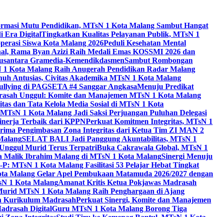
ormasi Mutu Pendidikan, MTsN 1 Kota Malang Sambut Hangat
 Era Digital
Tingkatkan Kualitas Pelayanan Publik, MTsN 1
perasi Siswa Kota Malang 2026
Peduli Kesehatan Mental
nal, Rama Byan Azizi Raih Medali Emas KOSSMI 2026 dan
 Nusantara Gramedia-Kemendikdasmen
Sambut Rombongan
N 1 Kota Malang Raih Anugerah Pendidikan Radar Malang
nuh Antusias, Civitas Akademika MTsN 1 Kota Malang
Bullying di PAGSETA #4 Sanggar Angkasa
Menuju Predikat
rasah Unggul: Komite dan Manajemen MTsN 1 Kota Malang
as dan Tata Kelola Media Sosial di MTsN 1 Kota
MTsN 1 Kota Malang Jadi Saksi Perjuangan Puluhan Delegasi
kinerja Terbaik dari KPPN
Perkuat Komitmen Integritas, MTsN 1
ima Pengimbasan Zona Integritas dari Ketua Tim ZI MAN 2
 Malang
SELAT BALI Jadi Panggung Akuntabilitas, MTsN 1
Unggul Murid Terus Terpatri
Buka Cakrawala Global, MTsN 1
 Malik Ibrahim Malang di MTsN 1 Kota Malang
Sinergi Menuju
P: MTsN 1 Kota Malang Fasilitasi 53 Pelajar Hebat Tingkat
ta Malang Gelar Apel Pembukaan Matamuda 2026/2027 dengan
sN 1 Kota Malang
Amanat Kritis Ketua Pokjawas Madrasah
Murid MTsN 1 Kota Malang Raih Penghargaan di Ajang
an Kurikulum Madrasah
Perkuat Sinergi, Komite dan Manajemen
adrasah Digital
Guru MTsN 1 Kota Malang Borong Tiga