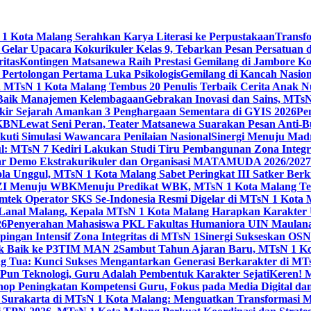
 Kota Malang Serahkan Karya Literasi ke Perpustakaan
Transf
elar Upacara Kokurikuler Kelas 9, Tebarkan Pesan Persatuan di
ritas
Kontingen Matsanewa Raih Prestasi Gemilang di Jambore Ko
n Pertolongan Pertama Luka Psikologis
Gemilang di Kancah Nasio
id MTsN 1 Kota Malang Tembus 20 Penulis Terbaik Cerita Anak
 Baik Manajemen Kelembagaan
Gebrakan Inovasi dan Sains, MTs
kir Sejarah Amankan 3 Penghargaan Sementara di GYIS 2026
Pe
KKBN
Lewat Seni Peran, Teater Matsanewa Suarakan Pesan Anti-
kuti Simulasi Wawancara Penilaian Nasional
Sinergi Menuju Mad
: MTsN 7 Kediri Lakukan Studi Tiru Pembangunan Zona Integrit
ar Demo Ekstrakurikuler dan Organisasi MATAMUDA 2026/2027
ola Unggul, MTsN 1 Kota Malang Sabet Peringkat III Satker Ber
i ZI Menuju WBK
Menuju Predikat WBK, MTsN 1 Kota Malang Ter
imtek Operator SKS Se-Indonesia Resmi Digelar di MTsN 1 Kota
i Lanal Malang, Kepala MTsN 1 Kota Malang Harapkan Karakter 
26
Penyerahan Mahasiswa PKL Fakultas Humaniora UIN Maulana
gan Intensif Zona Integritas di MTsN 1
Sinergi Sukseskan OSN-
tik Baik ke P3TIM MAN 2
Sambut Tahun Ajaran Baru, MTsN 1 Ko
g Tua: Kunci Sukses Mengantarkan Generasi Berkarakter di MT
Pun Teknologi, Guru Adalah Pembentuk Karakter Sejati
Keren! 
op Peningkatan Kompetensi Guru, Fokus pada Media Digital d
 Surakarta di MTsN 1 Kota Malang: Menguatkan Transformasi M