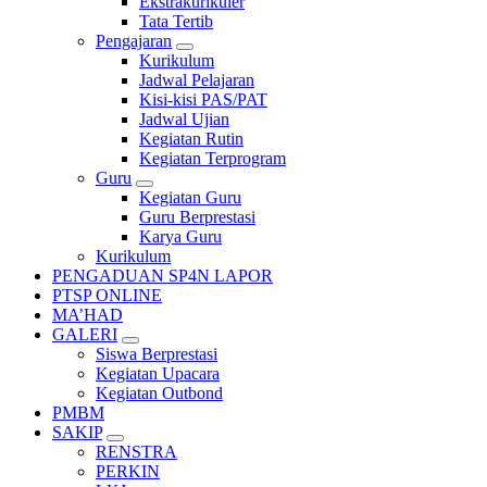
Ekstrakurikuler
Tata Tertib
Pengajaran
Kurikulum
Jadwal Pelajaran
Kisi-kisi PAS/PAT
Jadwal Ujian
Kegiatan Rutin
Kegiatan Terprogram
Guru
Kegiatan Guru
Guru Berprestasi
Karya Guru
Kurikulum
PENGADUAN SP4N LAPOR
PTSP ONLINE
MA’HAD
GALERI
Siswa Berprestasi
Kegiatan Upacara
Kegiatan Outbond
PMBM
SAKIP
RENSTRA
PERKIN