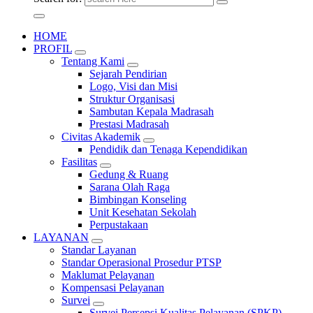
HOME
PROFIL
Tentang Kami
Sejarah Pendirian
Logo, Visi dan Misi
Struktur Organisasi
Sambutan Kepala Madrasah
Prestasi Madrasah
Civitas Akademik
Pendidik dan Tenaga Kependidikan
Fasilitas
Gedung & Ruang
Sarana Olah Raga
Bimbingan Konseling
Unit Kesehatan Sekolah
Perpustakaan
LAYANAN
Standar Layanan
Standar Operasional Prosedur PTSP
Maklumat Pelayanan
Kompensasi Pelayanan
Survei
Survei Persepsi Kualitas Pelayanan (SPKP)