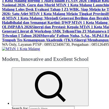
1 Kota Malang Borong 5 Juara dalam FLS3N 2026 Tingkat Kot
Nasional 2026, Guru dan Murid MTsN 1 Kota Malang Launchi
Malang Lolos Desk Evaluasi Tahap I ZI-WBK, Siap Melaju ke T
2026: Satu Atlet MTsN 1 Kota Malang Melaju Tingkat Provinsi
H
di MTsN 1 Kota Malang: Menjadi Generasi Berilmu dan Berakh
Halalbihalal dan Semangat Kartini: DWP MTsN 1 Kota Malang 
OLIMPABA 2026
Sinergi dan Prestasi: Kepala MTsN 1 Kota Ma
Generasi Literat di Workshop SMK Telkom
Tim ZI Matsanewa Ik
Triwulan I Tahun 2026
Musyafa’ Fathun Nuha, S.Ag., M.Pd.I R
Tempuh Tes Kemampuan Akademik (TKA)
Sinergi Membangun 
WA Only, Layanan PTSP : 0895323406730, Pengaduan : 08512649
Modern, Innovative and Excellent School
Search for: