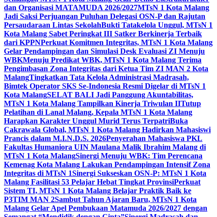
dan Organisasi MATAMUDA 2026/2027
MTsN 1 Kota Malang
Jadi Saksi Perjuangan Puluhan Delegasi OSN-P dan Rajutan
Persaudaraan Lintas Sekolah
Bukti Tatakelola Unggul, MTsN 1
Kota Malang Sabet Peringkat III Satker Berkinerja Terbaik
dari KPPN
Perkuat Komitmen Integritas, MTsN 1 Kota Malang
Gelar Pendampingan dan Simulasi Desk Evaluasi ZI Menuju
WBK
Menuju Predikat WBK, MTsN 1 Kota Malang Terima
Pengimbasan Zona Integritas dari Ketua Tim ZI MAN 2 Kota
Malang
Tingkatkan Tata Kelola Administrasi Madrasah,
Bimtek Operator SKS Se-Indonesia Resmi Digelar di MTsN 1
Kota Malang
SELAT BALI Jadi Panggung Akuntabilitas,
MTsN 1 Kota Malang Tampilkan Kinerja Triwulan II
Tutup
Pelatihan di Lanal Malang, Kepala MTsN 1 Kota Malang
Harapkan Karakter Unggul Murid Terus Terpatri
Buka
Cakrawala Global, MTsN 1 Kota Malang Hadirkan Mahasiswi
Prancis dalam M.I.N.D.S. 2026
Penyerahan Mahasiswa PKL
Fakultas Humaniora UIN Maulana Malik Ibrahim Malang di
MTsN 1 Kota Malang
Sinergi Menuju WBK: Tim Perencana
Kemenag Kota Malang Lakukan Pendampingan Intensif Zona
Integritas di MTsN 1
Sinergi Sukseskan OSN-P: MTsN 1 Kota
Malang Fasilitasi 53 Pelajar Hebat Tingkat Provinsi
Perkuat
Sistem TI, MTsN 1 Kota Malang Belajar Praktik Baik ke
P3TIM MAN 2
Sambut Tahun Ajaran Baru, MTsN 1 Kota
Malang Gelar Apel Pembukaan Matamuda 2026/2027 dengan
Semangat “Mendidik dengan Cinta”
Sinergi Madrasah dan