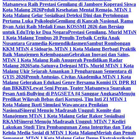
Matsanewa Raih Prestasi Gemilang di Jambore Koperasi Siswa
Kota Malang 2026
Peduli Kesehatan Mental Remaja, MTsN 1
Kota Malang Gelar Sosialisasi Deteksi Dini dan Pertolongan
Pertama Luka Psikologis
Gemilang di Kancah Nasional, Rama
Byan Azizi Raih Medali Emas KOSSMI 2026 dan Bersiap
untuk EduTrip ke Dua Negara
Prestasi Gemilang, Murid MTsN
1 Kota Malang Tembus 20 Penulis Terbaik Cerita Anak
Nusantara Gramedia-Kemendikdasmen
Sambut Rombongan
KKM MTsN 4 Sidoarjo, MTsN 1 Kota Malang Berbagi Praktik
Baik Manajemen Kelembagaan
Gebrakan Inovasi dan Sains,
MTsN 1 Kota Malang Raih Anugerah Pendidikan Radar
Malang 2026
Satu-Satunya Delegasi MTs, Murid MTsN 1 Kota
Malang Ukir Sejarah Amankan 3 Penghargaan Sementara di
GYIS 2026
Penuh Antusias, Civitas Akademika MTsN 1 Kota
Malang Gelorakan Edukasi Genre Bersama Komisi IX DPR RI
dan BKKBN
Lewat Seni Peran, Teater Matsanewa Suarakan
Pesan Anti-Bullying di PAGSETA #4 Sanggar Angkasa
Menuju
Predikat Wilayah Bebas dari Korupsi, Tim Inti ZI MTsN 1
Kota Malang Ikuti Simulasi Wawancara Penilaian
Nasional
Sinergi Menuju Madrasah Unggul: Komite dan
Manajemen MTsN 1 Kota Malang Gelar Rakor Sosialisasi
RKAM
Sinergi Menuju Madrasah Unggul: MTsN 7 Kediri
Lakukan Studi Tiru Pembangunan Zona Integritas dan Tata
Kelola Media Sosial di MTsN 1 Kota Malang
Meriah dan Penuh
Semangat, MTsN 1 Kota Malang Gelar Demo Ekstrakurikuler