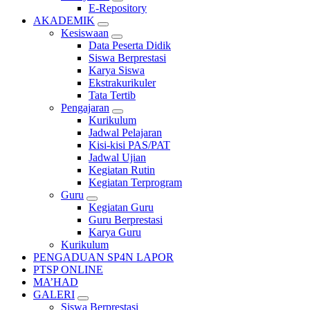
E-Repository
AKADEMIK
Kesiswaan
Data Peserta Didik
Siswa Berprestasi
Karya Siswa
Ekstrakurikuler
Tata Tertib
Pengajaran
Kurikulum
Jadwal Pelajaran
Kisi-kisi PAS/PAT
Jadwal Ujian
Kegiatan Rutin
Kegiatan Terprogram
Guru
Kegiatan Guru
Guru Berprestasi
Karya Guru
Kurikulum
PENGADUAN SP4N LAPOR
PTSP ONLINE
MA’HAD
GALERI
Siswa Berprestasi