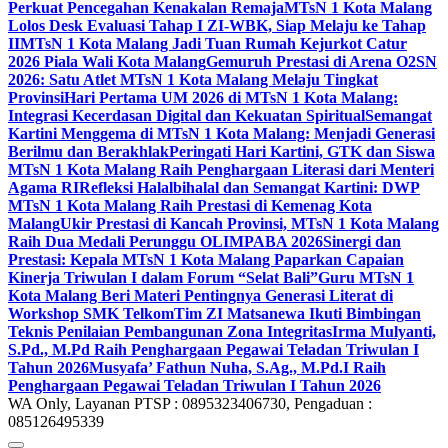
Perkuat Pencegahan Kenakalan Remaja
MTsN 1 Kota Malang
Lolos Desk Evaluasi Tahap I ZI-WBK, Siap Melaju ke Tahap
II
MTsN 1 Kota Malang Jadi Tuan Rumah Kejurkot Catur
2026 Piala Wali Kota Malang
Gemuruh Prestasi di Arena O2SN
2026: Satu Atlet MTsN 1 Kota Malang Melaju Tingkat
Provinsi
Hari Pertama UM 2026 di MTsN 1 Kota Malang:
Integrasi Kecerdasan Digital dan Kekuatan Spiritual
Semangat
Kartini Menggema di MTsN 1 Kota Malang: Menjadi Generasi
Berilmu dan Berakhlak
Peringati Hari Kartini, GTK dan Siswa
MTsN 1 Kota Malang Raih Penghargaan Literasi dari Menteri
Agama RI
Refleksi Halalbihalal dan Semangat Kartini: DWP
MTsN 1 Kota Malang Raih Prestasi di Kemenag Kota
Malang
Ukir Prestasi di Kancah Provinsi, MTsN 1 Kota Malang
Raih Dua Medali Perunggu OLIMPABA 2026
Sinergi dan
Prestasi: Kepala MTsN 1 Kota Malang Paparkan Capaian
Kinerja Triwulan I dalam Forum “Selat Bali”
Guru MTsN 1
Kota Malang Beri Materi Pentingnya Generasi Literat di
Workshop SMK Telkom
Tim ZI Matsanewa Ikuti Bimbingan
Teknis Penilaian Pembangunan Zona Integritas
Irma Mulyanti,
S.Pd., M.Pd Raih Penghargaan Pegawai Teladan Triwulan I
Tahun 2026
Musyafa’ Fathun Nuha, S.Ag., M.Pd.I Raih
Penghargaan Pegawai Teladan Triwulan I Tahun 2026
WA Only, Layanan PTSP : 0895323406730, Pengaduan :
085126495339