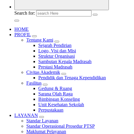
Search for:
HOME
PROFIL
Tentang Kami
Sejarah Pendirian
Logo, Visi dan Misi
Struktur Organisasi
Sambutan Kepala Madrasah
Prestasi Madrasah
Civitas Akademik
Pendidik dan Tenaga Kependidikan
Fasilitas
Gedung & Ruang
Sarana Olah Raga
Bimbingan Konseling
Unit Kesehatan Sekolah
Perpustakaan
LAYANAN
Standar Layanan
Standar Operasional Prosedur PTSP
Maklumat Pelayanan