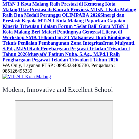
MTsN 1 Kota Malang Raih Prestasi di Kemenag Kota
Malang
Ukir Prestasi di Kancah Provinsi, MTsN 1 Kota Malang
Raih Dua Medali Perunggu OLIMPABA 2026
Sinergi dan
Prestasi: Kepala MTsN 1 Kota Malang Paparkan Capaian
Kinerja Triwulan I dalam Forum “Selat Bali”
Guru MTsN 1
Kota Malang Beri Materi Pentingnya Generasi Literat di
Workshop SMK Telkom
Tim ZI Matsanewa Ikuti Bimbingan
Teknis Penilaian Pembangunan Zona Integritas
Irma Mulyanti,
S.Pd., M.Pd Raih Penghargaan Pegawai Teladan Triwulan I
Tahun 2026
Musyafa’ Fathun Nuha, S.Ag., M.Pd.I Raih
Penghargaan Pegawai Teladan Triwulan I Tahun 2026
WA Only, Layanan PTSP : 0895323406730, Pengaduan :
085126495339
Modern, Innovative and Excellent School