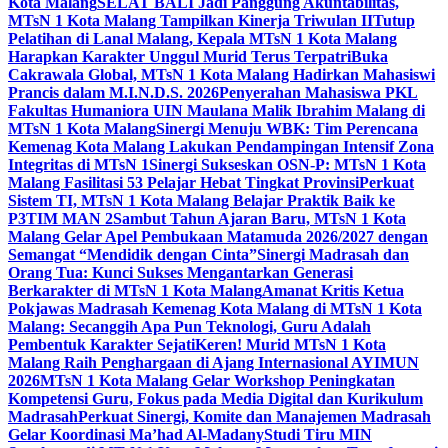
Kota Malang
SELAT BALI Jadi Panggung Akuntabilitas,
MTsN 1 Kota Malang Tampilkan Kinerja Triwulan II
Tutup
Pelatihan di Lanal Malang, Kepala MTsN 1 Kota Malang
Harapkan Karakter Unggul Murid Terus Terpatri
Buka
Cakrawala Global, MTsN 1 Kota Malang Hadirkan Mahasiswi
Prancis dalam M.I.N.D.S. 2026
Penyerahan Mahasiswa PKL
Fakultas Humaniora UIN Maulana Malik Ibrahim Malang di
MTsN 1 Kota Malang
Sinergi Menuju WBK: Tim Perencana
Kemenag Kota Malang Lakukan Pendampingan Intensif Zona
Integritas di MTsN 1
Sinergi Sukseskan OSN-P: MTsN 1 Kota
Malang Fasilitasi 53 Pelajar Hebat Tingkat Provinsi
Perkuat
Sistem TI, MTsN 1 Kota Malang Belajar Praktik Baik ke
P3TIM MAN 2
Sambut Tahun Ajaran Baru, MTsN 1 Kota
Malang Gelar Apel Pembukaan Matamuda 2026/2027 dengan
Semangat “Mendidik dengan Cinta”
Sinergi Madrasah dan
Orang Tua: Kunci Sukses Mengantarkan Generasi
Berkarakter di MTsN 1 Kota Malang
Amanat Kritis Ketua
Pokjawas Madrasah Kemenag Kota Malang di MTsN 1 Kota
Malang: Secanggih Apa Pun Teknologi, Guru Adalah
Pembentuk Karakter Sejati
Keren! Murid MTsN 1 Kota
Malang Raih Penghargaan di Ajang Internasional AYIMUN
2026
MTsN 1 Kota Malang Gelar Workshop Peningkatan
Kompetensi Guru, Fokus pada Media Digital dan Kurikulum
Madrasah
Perkuat Sinergi, Komite dan Manajemen Madrasah
Gelar Koordinasi Ma’had Al-Madany
Studi Tiru MIN