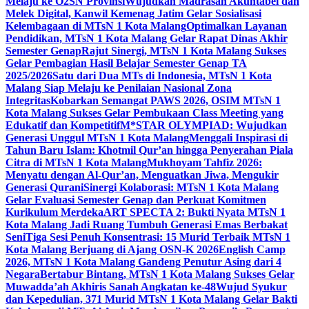
Melaju ke O2SN Provinsi
Wujudkan Madrasah Akuntabel dan
Melek Digital, Kanwil Kemenag Jatim Gelar Sosialisasi
Kelembagaan di MTsN 1 Kota Malang
Optimalkan Layanan
Pendidikan, MTsN 1 Kota Malang Gelar Rapat Dinas Akhir
Semester Genap
Rajut Sinergi, MTsN 1 Kota Malang Sukses
Gelar Pembagian Hasil Belajar Semester Genap TA
2025/2026
Satu dari Dua MTs di Indonesia, MTsN 1 Kota
Malang Siap Melaju ke Penilaian Nasional Zona
Integritas
Kobarkan Semangat PAWS 2026, OSIM MTsN 1
Kota Malang Sukses Gelar Pembukaan Class Meeting yang
Edukatif dan Kompetitif
M*STAR OLYMPIAD: Wujudkan
Generasi Unggul MTsN 1 Kota Malang
Menggali Inspirasi di
Tahun Baru Islam: Khotmil Qur’an hingga Penyerahan Piala
Citra di MTsN 1 Kota Malang
Mukhoyam Tahfiz 2026:
Menyatu dengan Al-Qur’an, Menguatkan Jiwa, Mengukir
Generasi Qurani
Sinergi Kolaborasi: MTsN 1 Kota Malang
Gelar Evaluasi Semester Genap dan Perkuat Komitmen
Kurikulum Merdeka
ART SPECTA 2: Bukti Nyata MTsN 1
Kota Malang Jadi Ruang Tumbuh Generasi Emas Berbakat
Seni
Tiga Sesi Penuh Konsentrasi: 15 Murid Terbaik MTsN 1
Kota Malang Berjuang di Ajang OSN-K 2026
English Camp
2026, MTsN 1 Kota Malang Gandeng Penutur Asing dari 4
Negara
Bertabur Bintang, MTsN 1 Kota Malang Sukses Gelar
Muwadda’ah Akhiris Sanah Angkatan ke-48
Wujud Syukur
dan Kepedulian, 371 Murid MTsN 1 Kota Malang Gelar Bakti