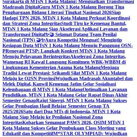
Surakarta di MTsN 1 Kota Malang: Menguatkan Transformasi
Madrasah Digital
Guru MTsN 1 Kota Malang Borong Tiga
Penghargaan Bidang Literasi Tingkat Nasional 2026
Siap
Hadapi TPN 2026, MTsN 1 Kota Malang Perkuat Koordinasi
dan Strategi Zona Integritas
Studi Tiru ke Kemenag Bantul,
MTsN 1 Kota Malang Siap Akselerasi Aplikasi Layanan dan
Transformasi Digital
✨🤝 Selamat Datang Team Penilai
Nasional (TPN) 🤝✨
Aura Kompetisi Menguat! Mengintip
Kesiapan Duta MTsN 1 Kota Malang Menuju Panggung OSN-
P
Renovasi PTSP: Langkah Konkret MTsN 1 Kota Malang
Menuju Pelayanan Berintegritas
Akselerasi Zona Integritas,
Wamenag RI Kawal Langsung Komitmen WBK-WBBM di
Lingkungan Kementerian Agama Kota Malang
Menjaga
Tradisi Lewat Prestasi: Srikandi Silat MTsN 1 Kota Malang
Melaju ke O2SN Provinsi
Wujudkan Madrasah Akuntabel dan
Melek Digital, Kanwil Kemenag Jatim Gelar Sosialisasi
Kelembagaan di MTsN 1 Kota Malang
Optimalkan Layanan
Pendidikan, MTsN 1 Kota Malang Gelar Rapat Dinas Akhir
Semester Genap
Rajut Sinergi, MTsN 1 Kota Malang Sukses
Gelar Pembagian Hasil Belajar Semester Genap TA
2025/2026
Satu dari Dua MTs di Indonesia, MTsN 1 Kota
Malang Siap Melaju ke Penilaian Nasional Zona
Integritas
Kobarkan Semangat PAWS 2026, OSIM MTsN 1
Kota Malang Sukses Gelar Pembukaan Class Meeting yang
Edukatif dan Kompetitif
M*STAR OLYMPIAD: Wujudkan