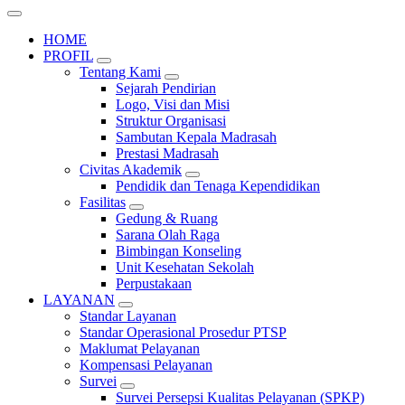
HOME
PROFIL
Tentang Kami
Sejarah Pendirian
Logo, Visi dan Misi
Struktur Organisasi
Sambutan Kepala Madrasah
Prestasi Madrasah
Civitas Akademik
Pendidik dan Tenaga Kependidikan
Fasilitas
Gedung & Ruang
Sarana Olah Raga
Bimbingan Konseling
Unit Kesehatan Sekolah
Perpustakaan
LAYANAN
Standar Layanan
Standar Operasional Prosedur PTSP
Maklumat Pelayanan
Kompensasi Pelayanan
Survei
Survei Persepsi Kualitas Pelayanan (SPKP)