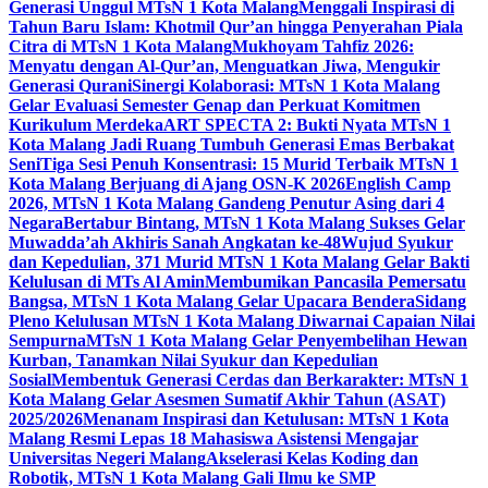
Generasi Unggul MTsN 1 Kota Malang
Menggali Inspirasi di
Tahun Baru Islam: Khotmil Qur’an hingga Penyerahan Piala
Citra di MTsN 1 Kota Malang
Mukhoyam Tahfiz 2026:
Menyatu dengan Al-Qur’an, Menguatkan Jiwa, Mengukir
Generasi Qurani
Sinergi Kolaborasi: MTsN 1 Kota Malang
Gelar Evaluasi Semester Genap dan Perkuat Komitmen
Kurikulum Merdeka
ART SPECTA 2: Bukti Nyata MTsN 1
Kota Malang Jadi Ruang Tumbuh Generasi Emas Berbakat
Seni
Tiga Sesi Penuh Konsentrasi: 15 Murid Terbaik MTsN 1
Kota Malang Berjuang di Ajang OSN-K 2026
English Camp
2026, MTsN 1 Kota Malang Gandeng Penutur Asing dari 4
Negara
Bertabur Bintang, MTsN 1 Kota Malang Sukses Gelar
Muwadda’ah Akhiris Sanah Angkatan ke-48
Wujud Syukur
dan Kepedulian, 371 Murid MTsN 1 Kota Malang Gelar Bakti
Kelulusan di MTs Al Amin
Membumikan Pancasila Pemersatu
Bangsa, MTsN 1 Kota Malang Gelar Upacara Bendera
Sidang
Pleno Kelulusan MTsN 1 Kota Malang Diwarnai Capaian Nilai
Sempurna
MTsN 1 Kota Malang Gelar Penyembelihan Hewan
Kurban, Tanamkan Nilai Syukur dan Kepedulian
Sosial
Membentuk Generasi Cerdas dan Berkarakter: MTsN 1
Kota Malang Gelar Asesmen Sumatif Akhir Tahun (ASAT)
2025/2026
Menanam Inspirasi dan Ketulusan: MTsN 1 Kota
Malang Resmi Lepas 18 Mahasiswa Asistensi Mengajar
Universitas Negeri Malang
Akselerasi Kelas Koding dan
Robotik, MTsN 1 Kota Malang Gali Ilmu ke SMP