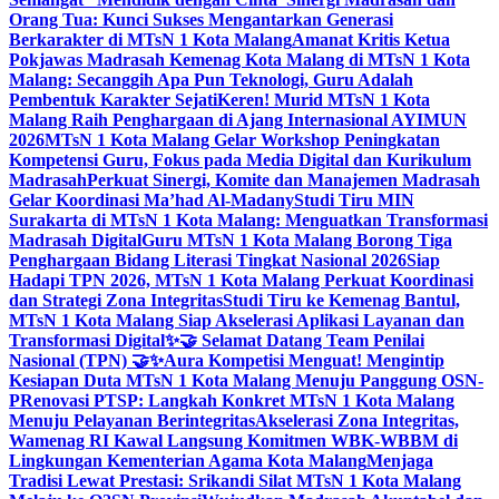
Orang Tua: Kunci Sukses Mengantarkan Generasi
Berkarakter di MTsN 1 Kota Malang
Amanat Kritis Ketua
Pokjawas Madrasah Kemenag Kota Malang di MTsN 1 Kota
Malang: Secanggih Apa Pun Teknologi, Guru Adalah
Pembentuk Karakter Sejati
Keren! Murid MTsN 1 Kota
Malang Raih Penghargaan di Ajang Internasional AYIMUN
2026
MTsN 1 Kota Malang Gelar Workshop Peningkatan
Kompetensi Guru, Fokus pada Media Digital dan Kurikulum
Madrasah
Perkuat Sinergi, Komite dan Manajemen Madrasah
Gelar Koordinasi Ma’had Al-Madany
Studi Tiru MIN
Surakarta di MTsN 1 Kota Malang: Menguatkan Transformasi
Madrasah Digital
Guru MTsN 1 Kota Malang Borong Tiga
Penghargaan Bidang Literasi Tingkat Nasional 2026
Siap
Hadapi TPN 2026, MTsN 1 Kota Malang Perkuat Koordinasi
dan Strategi Zona Integritas
Studi Tiru ke Kemenag Bantul,
MTsN 1 Kota Malang Siap Akselerasi Aplikasi Layanan dan
Transformasi Digital
✨🤝 Selamat Datang Team Penilai
Nasional (TPN) 🤝✨
Aura Kompetisi Menguat! Mengintip
Kesiapan Duta MTsN 1 Kota Malang Menuju Panggung OSN-
P
Renovasi PTSP: Langkah Konkret MTsN 1 Kota Malang
Menuju Pelayanan Berintegritas
Akselerasi Zona Integritas,
Wamenag RI Kawal Langsung Komitmen WBK-WBBM di
Lingkungan Kementerian Agama Kota Malang
Menjaga
Tradisi Lewat Prestasi: Srikandi Silat MTsN 1 Kota Malang