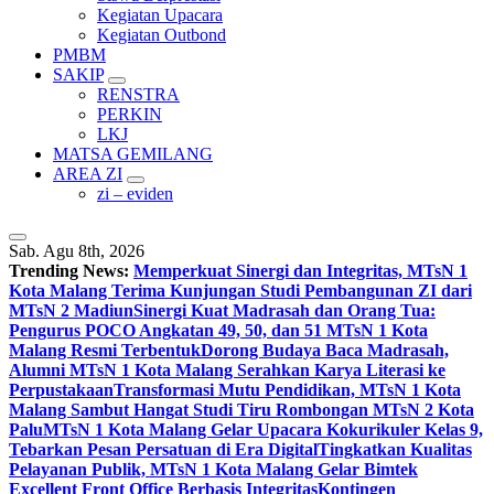
Kegiatan Upacara
Kegiatan Outbond
PMBM
SAKIP
RENSTRA
PERKIN
LKJ
MATSA GEMILANG
AREA ZI
zi – eviden
Sab. Agu 8th, 2026
Trending News:
Memperkuat Sinergi dan Integritas, MTsN 1
Kota Malang Terima Kunjungan Studi Pembangunan ZI dari
MTsN 2 Madiun
Sinergi Kuat Madrasah dan Orang Tua:
Pengurus POCO Angkatan 49, 50, dan 51 MTsN 1 Kota
Malang Resmi Terbentuk
Dorong Budaya Baca Madrasah,
Alumni MTsN 1 Kota Malang Serahkan Karya Literasi ke
Perpustakaan
Transformasi Mutu Pendidikan, MTsN 1 Kota
Malang Sambut Hangat Studi Tiru Rombongan MTsN 2 Kota
Palu
MTsN 1 Kota Malang Gelar Upacara Kokurikuler Kelas 9,
Tebarkan Pesan Persatuan di Era Digital
Tingkatkan Kualitas
Pelayanan Publik, MTsN 1 Kota Malang Gelar Bimtek
Excellent Front Office Berbasis Integritas
Kontingen