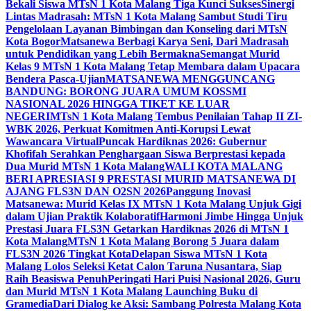
Bekali Siswa MTsN 1 Kota Malang Tiga Kunci Sukses
Sinergi
Lintas Madrasah: MTsN 1 Kota Malang Sambut Studi Tiru
Pengelolaan Layanan Bimbingan dan Konseling dari MTsN
Kota Bogor
Matsanewa Berbagi Karya Seni, Dari Madrasah
untuk Pendidikan yang Lebih Bermakna
Semangat Murid
Kelas 9 MTsN 1 Kota Malang Tetap Membara dalam Upacara
Bendera Pasca-Ujian
MATSANEWA MENGGUNCANG
BANDUNG: BORONG JUARA UMUM KOSSMI
NASIONAL 2026 HINGGA TIKET KE LUAR
NEGERI
MTsN 1 Kota Malang Tembus Penilaian Tahap II ZI-
WBK 2026, Perkuat Komitmen Anti-Korupsi Lewat
Wawancara Virtual
Puncak Hardiknas 2026: Gubernur
Khofifah Serahkan Penghargaan Siswa Berprestasi kepada
Dua Murid MTsN 1 Kota Malang
WALI KOTA MALANG
BERI APRESIASI 9 PRESTASI MURID MATSANEWA DI
AJANG FLS3N DAN O2SN 2026
Panggung Inovasi
Matsanewa: Murid Kelas IX MTsN 1 Kota Malang Unjuk Gigi
dalam Ujian Praktik Kolaboratif
Harmoni Jimbe Hingga Unjuk
Prestasi Juara FLS3N Getarkan Hardiknas 2026 di MTsN 1
Kota Malang
MTsN 1 Kota Malang Borong 5 Juara dalam
FLS3N 2026 Tingkat Kota
Delapan Siswa MTsN 1 Kota
Malang Lolos Seleksi Ketat Calon Taruna Nusantara, Siap
Raih Beasiswa Penuh
Peringati Hari Puisi Nasional 2026, Guru
dan Murid MTsN 1 Kota Malang Launching Buku di
Gramedia
Dari Dialog ke Aksi: Sambang Polresta Malang Kota