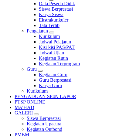
Data Peserta Didik
Siswa Berprestasi
Karya Siswa
Ekstrakurikuler
Tata Tertib
Pengajaran
Kurikulum
Jadwal Pelajaran
Kisi-kisi PAS/PAT
Jadwal Ujian
Kegiatan Rutin
Kegiatan Terprogram
Guru
Kegiatan Guru
Guru Berprestasi
Karya Guru
Kurikulum
PENGADUAN SP4N LAPOR
PTSP ONLINE
MA’HAD
GALERI
Siswa Berprestasi
Kegiatan Upacara
Kegiatan Outbond
PMBM