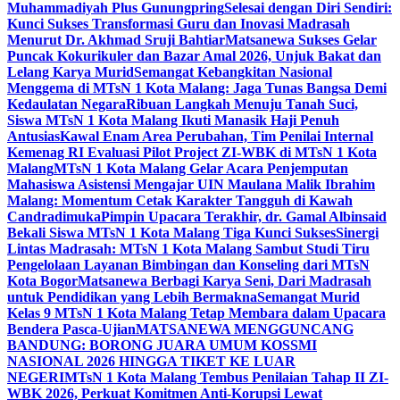
Muhammadiyah Plus Gunungpring
Selesai dengan Diri Sendiri:
Kunci Sukses Transformasi Guru dan Inovasi Madrasah
Menurut Dr. Akhmad Sruji Bahtiar
Matsanewa Sukses Gelar
Puncak Kokurikuler dan Bazar Amal 2026, Unjuk Bakat dan
Lelang Karya Murid
Semangat Kebangkitan Nasional
Menggema di MTsN 1 Kota Malang: Jaga Tunas Bangsa Demi
Kedaulatan Negara
Ribuan Langkah Menuju Tanah Suci,
Siswa MTsN 1 Kota Malang Ikuti Manasik Haji Penuh
Antusias
Kawal Enam Area Perubahan, Tim Penilai Internal
Kemenag RI Evaluasi Pilot Project ZI-WBK di MTsN 1 Kota
Malang
MTsN 1 Kota Malang Gelar Acara Penjemputan
Mahasiswa Asistensi Mengajar UIN Maulana Malik Ibrahim
Malang: Momentum Cetak Karakter Tangguh di Kawah
Candradimuka
Pimpin Upacara Terakhir, dr. Gamal Albinsaid
Bekali Siswa MTsN 1 Kota Malang Tiga Kunci Sukses
Sinergi
Lintas Madrasah: MTsN 1 Kota Malang Sambut Studi Tiru
Pengelolaan Layanan Bimbingan dan Konseling dari MTsN
Kota Bogor
Matsanewa Berbagi Karya Seni, Dari Madrasah
untuk Pendidikan yang Lebih Bermakna
Semangat Murid
Kelas 9 MTsN 1 Kota Malang Tetap Membara dalam Upacara
Bendera Pasca-Ujian
MATSANEWA MENGGUNCANG
BANDUNG: BORONG JUARA UMUM KOSSMI
NASIONAL 2026 HINGGA TIKET KE LUAR
NEGERI
MTsN 1 Kota Malang Tembus Penilaian Tahap II ZI-
WBK 2026, Perkuat Komitmen Anti-Korupsi Lewat