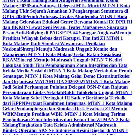
MTsN 1 Kota Malang Raih Anugerah Pendidikan Radar
Malang 2026
Satu-Satunya Delegasi MTs, Murid MTsN 1 Kota
Malang Ukir Sejarah Amankan 3 Penghargaan Sementara di
GYIS 2026
Penuh Antusias, Civitas Akademika MTsN 1 Kota
Malang Gelorakan Edukasi Genre Bersama Komisi IX DPR RI
dan BKKBN
Lewat Seni Peran, Teater Matsanewa Suarakan
Pesan Anti-Bullying di PAGSETA #4 Sanggar Angkasa
Menuju
Predikat Wilayah Bebas dari Korupsi, Tim Inti ZI MTsN 1
Kota Malang Ikuti Simulasi Wawancara Penilaian
Nasional
Sinergi Menuju Madrasah Unggul: Komite dan
Manajemen MTsN 1 Kota Malang Gelar Rakor Sosialisasi
RKAM
Sinergi Menuju Madrasah Unggul: MTsN 7 Kediri
Lakukan Studi Tiru Pembangunan Zona Integritas dan Tata
Kelola Media Sosial di MTsN 1 Kota Malang
Meriah dan Penuh
Semangat, MTsN 1 Kota Malang Gelar Demo Ekstrakurikuler
dan Organisasi MATAMUDA 2026/2027
MTsN 1 Kota Malang
Jadi Saksi Perjuangan Puluhan Delegasi OSN-P dan Rajutan
Persaudaraan Lintas Sekolah
Bukti Tatakelola Unggul, MTsN 1
Kota Malang Sabet Peringkat III Satker Berkinerja Terbaik
dari KPPN
Perkuat Komitmen Integritas, MTsN 1 Kota Malang
Gelar Pendampingan dan Simulasi Desk Evaluasi ZI Menuju
WBK
Menuju Predikat WBK, MTsN 1 Kota Malang Terima
Pengimbasan Zona Integritas dari Ketua Tim ZI MAN 2 Kota
Malang
Tingkatkan Tata Kelola Administrasi Madrasah,
Bimtek Operator SKS Se-Indonesia Resmi Digelar di MTsN 1