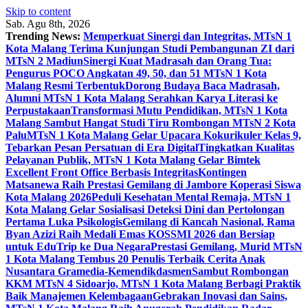
Skip to content
Sab. Agu 8th, 2026
Trending News:
Memperkuat Sinergi dan Integritas, MTsN 1
Kota Malang Terima Kunjungan Studi Pembangunan ZI dari
MTsN 2 Madiun
Sinergi Kuat Madrasah dan Orang Tua:
Pengurus POCO Angkatan 49, 50, dan 51 MTsN 1 Kota
Malang Resmi Terbentuk
Dorong Budaya Baca Madrasah,
Alumni MTsN 1 Kota Malang Serahkan Karya Literasi ke
Perpustakaan
Transformasi Mutu Pendidikan, MTsN 1 Kota
Malang Sambut Hangat Studi Tiru Rombongan MTsN 2 Kota
Palu
MTsN 1 Kota Malang Gelar Upacara Kokurikuler Kelas 9,
Tebarkan Pesan Persatuan di Era Digital
Tingkatkan Kualitas
Pelayanan Publik, MTsN 1 Kota Malang Gelar Bimtek
Excellent Front Office Berbasis Integritas
Kontingen
Matsanewa Raih Prestasi Gemilang di Jambore Koperasi Siswa
Kota Malang 2026
Peduli Kesehatan Mental Remaja, MTsN 1
Kota Malang Gelar Sosialisasi Deteksi Dini dan Pertolongan
Pertama Luka Psikologis
Gemilang di Kancah Nasional, Rama
Byan Azizi Raih Medali Emas KOSSMI 2026 dan Bersiap
untuk EduTrip ke Dua Negara
Prestasi Gemilang, Murid MTsN
1 Kota Malang Tembus 20 Penulis Terbaik Cerita Anak
Nusantara Gramedia-Kemendikdasmen
Sambut Rombongan
KKM MTsN 4 Sidoarjo, MTsN 1 Kota Malang Berbagi Praktik
Baik Manajemen Kelembagaan
Gebrakan Inovasi dan Sains,