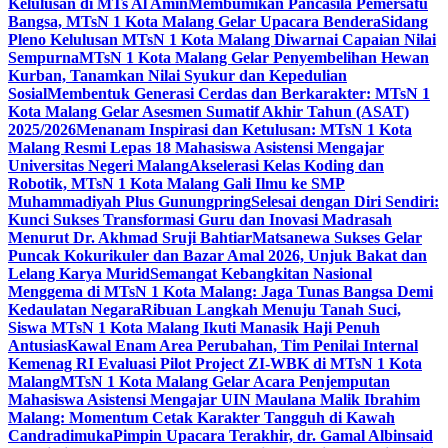
Kelulusan di MTs Al Amin
Membumikan Pancasila Pemersatu
Bangsa, MTsN 1 Kota Malang Gelar Upacara Bendera
Sidang
Pleno Kelulusan MTsN 1 Kota Malang Diwarnai Capaian Nilai
Sempurna
MTsN 1 Kota Malang Gelar Penyembelihan Hewan
Kurban, Tanamkan Nilai Syukur dan Kepedulian
Sosial
Membentuk Generasi Cerdas dan Berkarakter: MTsN 1
Kota Malang Gelar Asesmen Sumatif Akhir Tahun (ASAT)
2025/2026
Menanam Inspirasi dan Ketulusan: MTsN 1 Kota
Malang Resmi Lepas 18 Mahasiswa Asistensi Mengajar
Universitas Negeri Malang
Akselerasi Kelas Koding dan
Robotik, MTsN 1 Kota Malang Gali Ilmu ke SMP
Muhammadiyah Plus Gunungpring
Selesai dengan Diri Sendiri:
Kunci Sukses Transformasi Guru dan Inovasi Madrasah
Menurut Dr. Akhmad Sruji Bahtiar
Matsanewa Sukses Gelar
Puncak Kokurikuler dan Bazar Amal 2026, Unjuk Bakat dan
Lelang Karya Murid
Semangat Kebangkitan Nasional
Menggema di MTsN 1 Kota Malang: Jaga Tunas Bangsa Demi
Kedaulatan Negara
Ribuan Langkah Menuju Tanah Suci,
Siswa MTsN 1 Kota Malang Ikuti Manasik Haji Penuh
Antusias
Kawal Enam Area Perubahan, Tim Penilai Internal
Kemenag RI Evaluasi Pilot Project ZI-WBK di MTsN 1 Kota
Malang
MTsN 1 Kota Malang Gelar Acara Penjemputan
Mahasiswa Asistensi Mengajar UIN Maulana Malik Ibrahim
Malang: Momentum Cetak Karakter Tangguh di Kawah
Candradimuka
Pimpin Upacara Terakhir, dr. Gamal Albinsaid