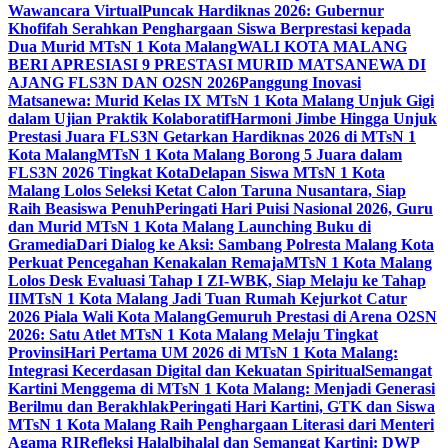
Wawancara Virtual
Puncak Hardiknas 2026: Gubernur
Khofifah Serahkan Penghargaan Siswa Berprestasi kepada
Dua Murid MTsN 1 Kota Malang
WALI KOTA MALANG
BERI APRESIASI 9 PRESTASI MURID MATSANEWA DI
AJANG FLS3N DAN O2SN 2026
Panggung Inovasi
Matsanewa: Murid Kelas IX MTsN 1 Kota Malang Unjuk Gigi
dalam Ujian Praktik Kolaboratif
Harmoni Jimbe Hingga Unjuk
Prestasi Juara FLS3N Getarkan Hardiknas 2026 di MTsN 1
Kota Malang
MTsN 1 Kota Malang Borong 5 Juara dalam
FLS3N 2026 Tingkat Kota
Delapan Siswa MTsN 1 Kota
Malang Lolos Seleksi Ketat Calon Taruna Nusantara, Siap
Raih Beasiswa Penuh
Peringati Hari Puisi Nasional 2026, Guru
dan Murid MTsN 1 Kota Malang Launching Buku di
Gramedia
Dari Dialog ke Aksi: Sambang Polresta Malang Kota
Perkuat Pencegahan Kenakalan Remaja
MTsN 1 Kota Malang
Lolos Desk Evaluasi Tahap I ZI-WBK, Siap Melaju ke Tahap
II
MTsN 1 Kota Malang Jadi Tuan Rumah Kejurkot Catur
2026 Piala Wali Kota Malang
Gemuruh Prestasi di Arena O2SN
2026: Satu Atlet MTsN 1 Kota Malang Melaju Tingkat
Provinsi
Hari Pertama UM 2026 di MTsN 1 Kota Malang:
Integrasi Kecerdasan Digital dan Kekuatan Spiritual
Semangat
Kartini Menggema di MTsN 1 Kota Malang: Menjadi Generasi
Berilmu dan Berakhlak
Peringati Hari Kartini, GTK dan Siswa
MTsN 1 Kota Malang Raih Penghargaan Literasi dari Menteri
Agama RI
Refleksi Halalbihalal dan Semangat Kartini: DWP