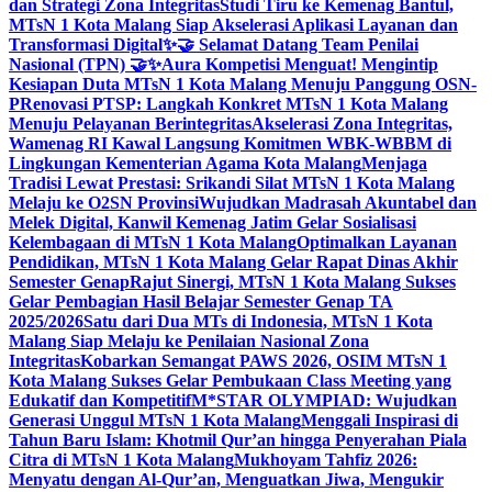
dan Strategi Zona Integritas
Studi Tiru ke Kemenag Bantul,
MTsN 1 Kota Malang Siap Akselerasi Aplikasi Layanan dan
Transformasi Digital
✨🤝 Selamat Datang Team Penilai
Nasional (TPN) 🤝✨
Aura Kompetisi Menguat! Mengintip
Kesiapan Duta MTsN 1 Kota Malang Menuju Panggung OSN-
P
Renovasi PTSP: Langkah Konkret MTsN 1 Kota Malang
Menuju Pelayanan Berintegritas
Akselerasi Zona Integritas,
Wamenag RI Kawal Langsung Komitmen WBK-WBBM di
Lingkungan Kementerian Agama Kota Malang
Menjaga
Tradisi Lewat Prestasi: Srikandi Silat MTsN 1 Kota Malang
Melaju ke O2SN Provinsi
Wujudkan Madrasah Akuntabel dan
Melek Digital, Kanwil Kemenag Jatim Gelar Sosialisasi
Kelembagaan di MTsN 1 Kota Malang
Optimalkan Layanan
Pendidikan, MTsN 1 Kota Malang Gelar Rapat Dinas Akhir
Semester Genap
Rajut Sinergi, MTsN 1 Kota Malang Sukses
Gelar Pembagian Hasil Belajar Semester Genap TA
2025/2026
Satu dari Dua MTs di Indonesia, MTsN 1 Kota
Malang Siap Melaju ke Penilaian Nasional Zona
Integritas
Kobarkan Semangat PAWS 2026, OSIM MTsN 1
Kota Malang Sukses Gelar Pembukaan Class Meeting yang
Edukatif dan Kompetitif
M*STAR OLYMPIAD: Wujudkan
Generasi Unggul MTsN 1 Kota Malang
Menggali Inspirasi di
Tahun Baru Islam: Khotmil Qur’an hingga Penyerahan Piala
Citra di MTsN 1 Kota Malang
Mukhoyam Tahfiz 2026:
Menyatu dengan Al-Qur’an, Menguatkan Jiwa, Mengukir