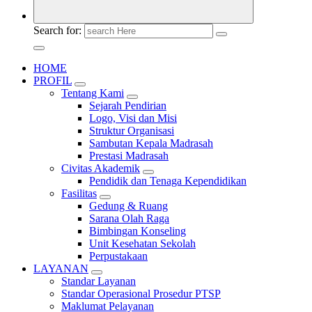
Search for:
HOME
PROFIL
Tentang Kami
Sejarah Pendirian
Logo, Visi dan Misi
Struktur Organisasi
Sambutan Kepala Madrasah
Prestasi Madrasah
Civitas Akademik
Pendidik dan Tenaga Kependidikan
Fasilitas
Gedung & Ruang
Sarana Olah Raga
Bimbingan Konseling
Unit Kesehatan Sekolah
Perpustakaan
LAYANAN
Standar Layanan
Standar Operasional Prosedur PTSP
Maklumat Pelayanan