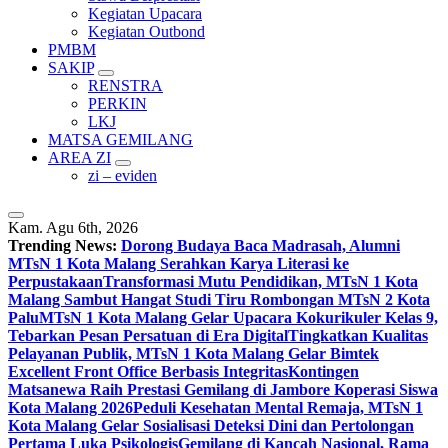
Kegiatan Upacara
Kegiatan Outbond
PMBM
SAKIP
RENSTRA
PERKIN
LKJ
MATSA GEMILANG
AREA ZI
zi – eviden
Kam. Agu 6th, 2026
Trending News:
Dorong Budaya Baca Madrasah, Alumni
MTsN 1 Kota Malang Serahkan Karya Literasi ke
Perpustakaan
Transformasi Mutu Pendidikan, MTsN 1 Kota
Malang Sambut Hangat Studi Tiru Rombongan MTsN 2 Kota
Palu
MTsN 1 Kota Malang Gelar Upacara Kokurikuler Kelas 9,
Tebarkan Pesan Persatuan di Era Digital
Tingkatkan Kualitas
Pelayanan Publik, MTsN 1 Kota Malang Gelar Bimtek
Excellent Front Office Berbasis Integritas
Kontingen
Matsanewa Raih Prestasi Gemilang di Jambore Koperasi Siswa
Kota Malang 2026
Peduli Kesehatan Mental Remaja, MTsN 1
Kota Malang Gelar Sosialisasi Deteksi Dini dan Pertolongan
Pertama Luka Psikologis
Gemilang di Kancah Nasional, Rama