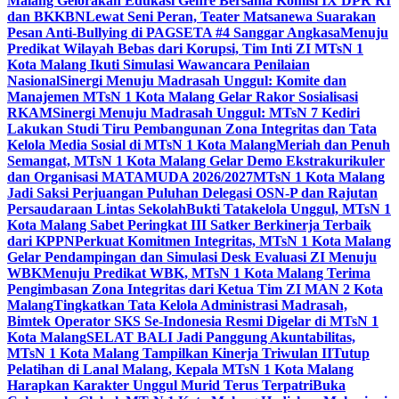
Malang Gelorakan Edukasi Genre Bersama Komisi IX DPR RI
dan BKKBN
Lewat Seni Peran, Teater Matsanewa Suarakan
Pesan Anti-Bullying di PAGSETA #4 Sanggar Angkasa
Menuju
Predikat Wilayah Bebas dari Korupsi, Tim Inti ZI MTsN 1
Kota Malang Ikuti Simulasi Wawancara Penilaian
Nasional
Sinergi Menuju Madrasah Unggul: Komite dan
Manajemen MTsN 1 Kota Malang Gelar Rakor Sosialisasi
RKAM
Sinergi Menuju Madrasah Unggul: MTsN 7 Kediri
Lakukan Studi Tiru Pembangunan Zona Integritas dan Tata
Kelola Media Sosial di MTsN 1 Kota Malang
Meriah dan Penuh
Semangat, MTsN 1 Kota Malang Gelar Demo Ekstrakurikuler
dan Organisasi MATAMUDA 2026/2027
MTsN 1 Kota Malang
Jadi Saksi Perjuangan Puluhan Delegasi OSN-P dan Rajutan
Persaudaraan Lintas Sekolah
Bukti Tatakelola Unggul, MTsN 1
Kota Malang Sabet Peringkat III Satker Berkinerja Terbaik
dari KPPN
Perkuat Komitmen Integritas, MTsN 1 Kota Malang
Gelar Pendampingan dan Simulasi Desk Evaluasi ZI Menuju
WBK
Menuju Predikat WBK, MTsN 1 Kota Malang Terima
Pengimbasan Zona Integritas dari Ketua Tim ZI MAN 2 Kota
Malang
Tingkatkan Tata Kelola Administrasi Madrasah,
Bimtek Operator SKS Se-Indonesia Resmi Digelar di MTsN 1
Kota Malang
SELAT BALI Jadi Panggung Akuntabilitas,
MTsN 1 Kota Malang Tampilkan Kinerja Triwulan II
Tutup
Pelatihan di Lanal Malang, Kepala MTsN 1 Kota Malang
Harapkan Karakter Unggul Murid Terus Terpatri
Buka