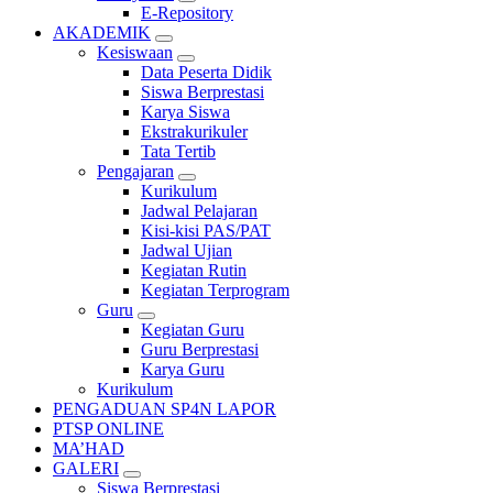
E-Repository
AKADEMIK
Kesiswaan
Data Peserta Didik
Siswa Berprestasi
Karya Siswa
Ekstrakurikuler
Tata Tertib
Pengajaran
Kurikulum
Jadwal Pelajaran
Kisi-kisi PAS/PAT
Jadwal Ujian
Kegiatan Rutin
Kegiatan Terprogram
Guru
Kegiatan Guru
Guru Berprestasi
Karya Guru
Kurikulum
PENGADUAN SP4N LAPOR
PTSP ONLINE
MA’HAD
GALERI
Siswa Berprestasi