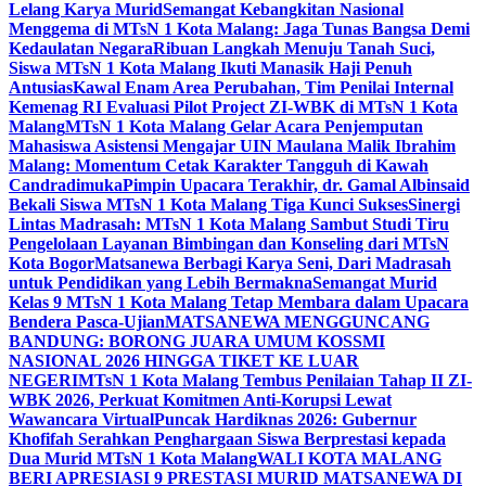
Lelang Karya Murid
Semangat Kebangkitan Nasional
Menggema di MTsN 1 Kota Malang: Jaga Tunas Bangsa Demi
Kedaulatan Negara
Ribuan Langkah Menuju Tanah Suci,
Siswa MTsN 1 Kota Malang Ikuti Manasik Haji Penuh
Antusias
Kawal Enam Area Perubahan, Tim Penilai Internal
Kemenag RI Evaluasi Pilot Project ZI-WBK di MTsN 1 Kota
Malang
MTsN 1 Kota Malang Gelar Acara Penjemputan
Mahasiswa Asistensi Mengajar UIN Maulana Malik Ibrahim
Malang: Momentum Cetak Karakter Tangguh di Kawah
Candradimuka
Pimpin Upacara Terakhir, dr. Gamal Albinsaid
Bekali Siswa MTsN 1 Kota Malang Tiga Kunci Sukses
Sinergi
Lintas Madrasah: MTsN 1 Kota Malang Sambut Studi Tiru
Pengelolaan Layanan Bimbingan dan Konseling dari MTsN
Kota Bogor
Matsanewa Berbagi Karya Seni, Dari Madrasah
untuk Pendidikan yang Lebih Bermakna
Semangat Murid
Kelas 9 MTsN 1 Kota Malang Tetap Membara dalam Upacara
Bendera Pasca-Ujian
MATSANEWA MENGGUNCANG
BANDUNG: BORONG JUARA UMUM KOSSMI
NASIONAL 2026 HINGGA TIKET KE LUAR
NEGERI
MTsN 1 Kota Malang Tembus Penilaian Tahap II ZI-
WBK 2026, Perkuat Komitmen Anti-Korupsi Lewat
Wawancara Virtual
Puncak Hardiknas 2026: Gubernur
Khofifah Serahkan Penghargaan Siswa Berprestasi kepada
Dua Murid MTsN 1 Kota Malang
WALI KOTA MALANG
BERI APRESIASI 9 PRESTASI MURID MATSANEWA DI