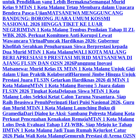
untuk Pendidikan yang Lebih Bermakna
Semangat Murid
Kelas 9 MTsN 1 Kota Malang Tetap Membara dalam Upacara
Bendera Pasca-Ujian
MATSANEWA MENGGUNCANG
BANDUNG: BORONG JUARA UMUM KOSSMI
NASIONAL 2026 HINGGA TIKET KE LUAR
NEGERI
MTsN 1 Kota Malang Tembus Penilaian Tahap II ZI-
WBK 2026, Perkuat Komitmen Anti-Korupsi Lewat
Wawancara Virtual
Puncak Hardiknas 2026: Gubernur
Khofifah Serahkan Penghargaan Siswa Berprestasi kepada
Dua Murid MTsN 1 Kota Malang
WALI KOTA MALANG
BERI APRESIASI 9 PRESTASI MURID MATSANEWA DI
AJANG FLS3N DAN O2SN 2026
Panggung Inovasi
Matsanewa: Murid Kelas IX MTsN 1 Kota Malang Unjuk Gigi
dalam Ujian Praktik Kolaboratif
Harmoni Jimbe Hingga Unjuk
Prestasi Juara FLS3N Getarkan Hardiknas 2026 di MTsN 1
Kota Malang
MTsN 1 Kota Malang Borong 5 Juara dalam
FLS3N 2026 Tingkat Kota
Delapan Siswa MTsN 1 Kota
Malang Lolos Seleksi Ketat Calon Taruna Nusantara, Siap
Raih Beasiswa Penuh
Peringati Hari Puisi Nasional 2026, Guru
dan Murid MTsN 1 Kota Malang Launching Buku di
Gramedia
Dari Dialog ke Aksi: Sambang Polresta Malang Kota
Perkuat Pencegahan Kenakalan Remaja
MTsN 1 Kota Malang
Lolos Desk Evaluasi Tahap I ZI-WBK, Siap Melaju ke Tahap
II
MTsN 1 Kota Malang Jadi Tuan Rumah Kejurkot Catur
2026 Piala Wali Kota Malang
Gemuruh Prestasi di Arena O2SN