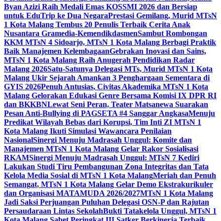
Byan Azizi Raih Medali Emas KOSSMI 2026 dan Bersiap
untuk EduTrip ke Dua Negara
Prestasi Gemilang, Murid MTsN
1 Kota Malang Tembus 20 Penulis Terbaik Cerita Anak
Nusantara Gramedia-Kemendikdasmen
Sambut Rombongan
KKM MTsN 4 Sidoarjo, MTsN 1 Kota Malang Berbagi Praktik
Baik Manajemen Kelembagaan
Gebrakan Inovasi dan Sains,
MTsN 1 Kota Malang Raih Anugerah Pendidikan Radar
Malang 2026
Satu-Satunya Delegasi MTs, Murid MTsN 1 Kota
Malang Ukir Sejarah Amankan 3 Penghargaan Sementara di
GYIS 2026
Penuh Antusias, Civitas Akademika MTsN 1 Kota
Malang Gelorakan Edukasi Genre Bersama Komisi IX DPR RI
dan BKKBN
Lewat Seni Peran, Teater Matsanewa Suarakan
Pesan Anti-Bullying di PAGSETA #4 Sanggar Angkasa
Menuju
Predikat Wilayah Bebas dari Korupsi, Tim Inti ZI MTsN 1
Kota Malang Ikuti Simulasi Wawancara Penilaian
Nasional
Sinergi Menuju Madrasah Unggul: Komite dan
Manajemen MTsN 1 Kota Malang Gelar Rakor Sosialisasi
RKAM
Sinergi Menuju Madrasah Unggul: MTsN 7 Kediri
Lakukan Studi Tiru Pembangunan Zona Integritas dan Tata
Kelola Media Sosial di MTsN 1 Kota Malang
Meriah dan Penuh
Semangat, MTsN 1 Kota Malang Gelar Demo Ekstrakurikuler
dan Organisasi MATAMUDA 2026/2027
MTsN 1 Kota Malang
Jadi Saksi Perjuangan Puluhan Delegasi OSN-P dan Rajutan
Persaudaraan Lintas Sekolah
Bukti Tatakelola Unggul, MTsN 1
Kota Malang Sabet Peringkat III Satker Berkinerja Terbaik