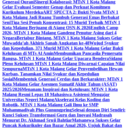
Generasi Qurani
Sinergi Kolaborasi: MTsN 1 Kota Malang
Gelar Evaluasi Semester Genap dan Perkuat Komitmen
Kurikulum Merdeka
ART SPECTA 2: Bukti Nyata MTsN 1
Kota Malang Jadi Ruang Tumbuh Generasi Emas Berbakat
Seni
Tiga Sesi Penuh Konsentrasi: 15 Murid Terbaik MTsN 1
Kota Malang Berjuang di Ajang OSN-K 2026
English Camp
2026, MTsN 1 Kota Malang Gandeng Penutur Asing dari 4
Negara
Bertabur Bintang, MTsN 1 Kota Malang Sukses Gelar
Muwadda’ah Akhiris Sanah Angkatan ke-48
Wujud Syukur
dan Kepedulian, 371 Murid MTsN 1 Kota Malang Gelar Bakti
Kelulusan di MTs Al Amin
Membumikan Pancasila Pemersatu
Bangsa, MTsN 1 Kota Malang Gelar Upacara Bendera
Sidang
Pleno Kelulusan MTsN 1 Kota Malang Diwarnai Capaian Nilai
Sempurna
MTsN 1 Kota Malang Gelar Penyembelihan Hewan
Kurban, Tanamkan Nilai Syukur dan Kepedulian
Sosial
Membentuk Generasi Cerdas dan Berkarakter: MTsN 1
Kota Malang Gelar Asesmen Sumatif Akhir Tahun (ASAT)
2025/2026
Menanam Inspirasi dan Ketulusan: MTsN 1 Kota
Malang Resmi Lepas 18 Mahasiswa Asistensi Mengajar
Universitas Negeri Malang
Akselerasi Kelas Koding dan
Robotik, MTsN 1 Kota Malang Gali Ilmu ke SMP
Muhammadiyah Plus Gunungpring
Selesai dengan Diri Sendiri:
Kunci Sukses Transformasi Guru dan Inovasi Madrasah
Menurut Dr. Akhmad Sruji Bahtiar
Matsanewa Sukses Gelar
Puncak Kokurikuler dan Bazar Amal 2026, Unjuk Bakat dan