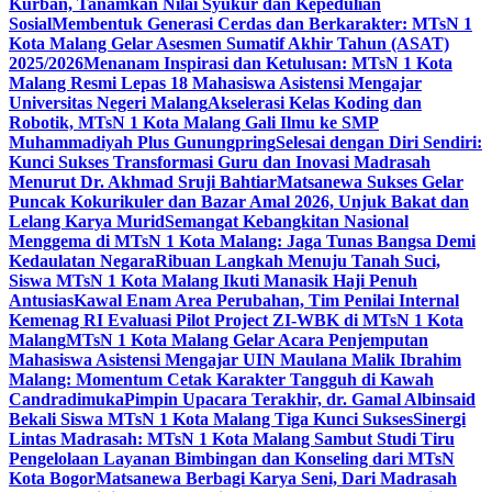
Kurban, Tanamkan Nilai Syukur dan Kepedulian
Sosial
Membentuk Generasi Cerdas dan Berkarakter: MTsN 1
Kota Malang Gelar Asesmen Sumatif Akhir Tahun (ASAT)
2025/2026
Menanam Inspirasi dan Ketulusan: MTsN 1 Kota
Malang Resmi Lepas 18 Mahasiswa Asistensi Mengajar
Universitas Negeri Malang
Akselerasi Kelas Koding dan
Robotik, MTsN 1 Kota Malang Gali Ilmu ke SMP
Muhammadiyah Plus Gunungpring
Selesai dengan Diri Sendiri:
Kunci Sukses Transformasi Guru dan Inovasi Madrasah
Menurut Dr. Akhmad Sruji Bahtiar
Matsanewa Sukses Gelar
Puncak Kokurikuler dan Bazar Amal 2026, Unjuk Bakat dan
Lelang Karya Murid
Semangat Kebangkitan Nasional
Menggema di MTsN 1 Kota Malang: Jaga Tunas Bangsa Demi
Kedaulatan Negara
Ribuan Langkah Menuju Tanah Suci,
Siswa MTsN 1 Kota Malang Ikuti Manasik Haji Penuh
Antusias
Kawal Enam Area Perubahan, Tim Penilai Internal
Kemenag RI Evaluasi Pilot Project ZI-WBK di MTsN 1 Kota
Malang
MTsN 1 Kota Malang Gelar Acara Penjemputan
Mahasiswa Asistensi Mengajar UIN Maulana Malik Ibrahim
Malang: Momentum Cetak Karakter Tangguh di Kawah
Candradimuka
Pimpin Upacara Terakhir, dr. Gamal Albinsaid
Bekali Siswa MTsN 1 Kota Malang Tiga Kunci Sukses
Sinergi
Lintas Madrasah: MTsN 1 Kota Malang Sambut Studi Tiru
Pengelolaan Layanan Bimbingan dan Konseling dari MTsN
Kota Bogor
Matsanewa Berbagi Karya Seni, Dari Madrasah