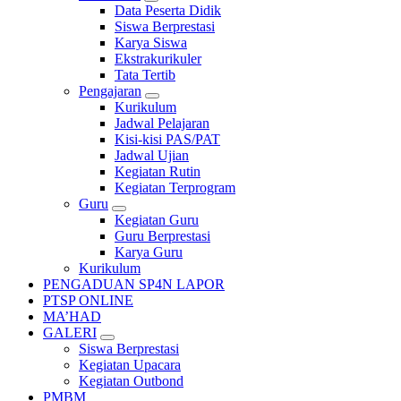
Data Peserta Didik
Siswa Berprestasi
Karya Siswa
Ekstrakurikuler
Tata Tertib
Pengajaran
Kurikulum
Jadwal Pelajaran
Kisi-kisi PAS/PAT
Jadwal Ujian
Kegiatan Rutin
Kegiatan Terprogram
Guru
Kegiatan Guru
Guru Berprestasi
Karya Guru
Kurikulum
PENGADUAN SP4N LAPOR
PTSP ONLINE
MA’HAD
GALERI
Siswa Berprestasi
Kegiatan Upacara
Kegiatan Outbond
PMBM