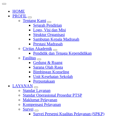
HOME
PROFIL
Tentang Kami
Sejarah Pendirian
Logo, Visi dan Misi
Struktur Organisasi
Sambutan Kepala Madrasah
Prestasi Madrasah
Civitas Akademik
Pendidik dan Tenaga Kependidikan
Fasilitas
Gedung & Ruang
Sarana Olah Raga
Bimbingan Konseling
Unit Kesehatan Sekolah
Perpustakaan
LAYANAN
Standar Layanan
Standar Operasional Prosedur PTSP
Maklumat Pelayanan
Kompensasi Pelayanan
Survei
Survei Persepsi Kualitas Pelayanan (SPKP)