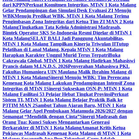
dari KPPN
Perkuat Komitmen Integritas, MTsN 1 Kota Malang
Gelar Pendampingan dan Simulasi Desk Evaluasi ZI Menuju
WBK
Menuju Predikat WBK, MTsN 1 Kota Malang Terima
Pengimbasan Zona Integritas dari Ketua Tim ZI MAN 2 Kota
Malang
Tingkatkan Tata Kelola Administrasi Madrasah,
Bimtek Operator SKS Se-Indonesia Resmi Digelar di MTsN 1
Kota Malang
SELAT BALI Jadi Panggung Akuntabilitas,
MTsN 1 Kota Malang Tampilkan Kinerja Triwulan II
Tutup
Pelatihan di Lanal Malang, Kepala MTsN 1 Kota Malang
Harapkan Karakter Unggul Murid Terus Terpatri
Buka
Cakrawala Global, MTsN 1 Kota Malang Hadirkan Mahasiswi
Prancis dalam M.I.N.D.S. 2026
Penyerahan Mahasiswa PKL
Fakultas Humaniora UIN Maulana Malik Ibrahim Malang di
MTsN 1 Kota Malang
Sinergi Menuju WBK: Tim Perencana
Kemenag Kota Malang Lakukan Pendampingan Intensif Zona
Integritas di MTsN 1
Sinergi Sukseskan OSN-P: MTsN 1 Kota
Malang Fasilitasi 53 Pelajar Hebat Tingkat Provinsi
Perkuat
Sistem TI, MTsN 1 Kota Malang Belajar Praktik Baik ke
P3TIM MAN 2
Sambut Tahun Ajaran Baru, MTsN 1 Kota
Malang Gelar Apel Pembukaan Matamuda 2026/2027 dengan
Semangat “Mendidik dengan Cinta”
Sinergi Madrasah dan
Orang Tua: Kunci Sukses Mengantarkan Generasi
Berkarakter di MTsN 1 Kota Malang
Amanat Kritis Ketua
Pokjawas Madrasah Kemenag Kota Malang di MTsN 1 Kota
Malang: Secanggih Apa Pun Teknologi, Guru Adalah