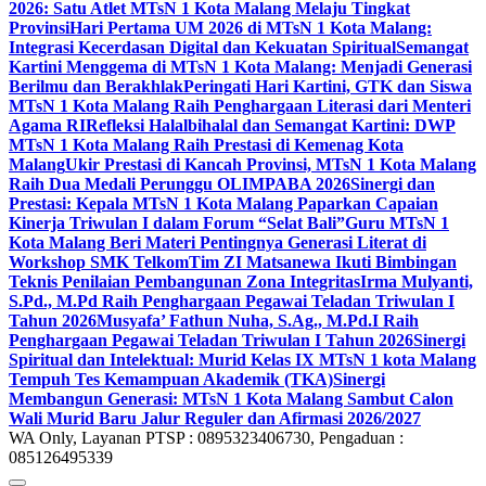
2026: Satu Atlet MTsN 1 Kota Malang Melaju Tingkat
Provinsi
Hari Pertama UM 2026 di MTsN 1 Kota Malang:
Integrasi Kecerdasan Digital dan Kekuatan Spiritual
Semangat
Kartini Menggema di MTsN 1 Kota Malang: Menjadi Generasi
Berilmu dan Berakhlak
Peringati Hari Kartini, GTK dan Siswa
MTsN 1 Kota Malang Raih Penghargaan Literasi dari Menteri
Agama RI
Refleksi Halalbihalal dan Semangat Kartini: DWP
MTsN 1 Kota Malang Raih Prestasi di Kemenag Kota
Malang
Ukir Prestasi di Kancah Provinsi, MTsN 1 Kota Malang
Raih Dua Medali Perunggu OLIMPABA 2026
Sinergi dan
Prestasi: Kepala MTsN 1 Kota Malang Paparkan Capaian
Kinerja Triwulan I dalam Forum “Selat Bali”
Guru MTsN 1
Kota Malang Beri Materi Pentingnya Generasi Literat di
Workshop SMK Telkom
Tim ZI Matsanewa Ikuti Bimbingan
Teknis Penilaian Pembangunan Zona Integritas
Irma Mulyanti,
S.Pd., M.Pd Raih Penghargaan Pegawai Teladan Triwulan I
Tahun 2026
Musyafa’ Fathun Nuha, S.Ag., M.Pd.I Raih
Penghargaan Pegawai Teladan Triwulan I Tahun 2026
Sinergi
Spiritual dan Intelektual: Murid Kelas IX MTsN 1 kota Malang
Tempuh Tes Kemampuan Akademik (TKA)
Sinergi
Membangun Generasi: MTsN 1 Kota Malang Sambut Calon
Wali Murid Baru Jalur Reguler dan Afirmasi 2026/2027
WA Only, Layanan PTSP : 0895323406730, Pengaduan :
085126495339