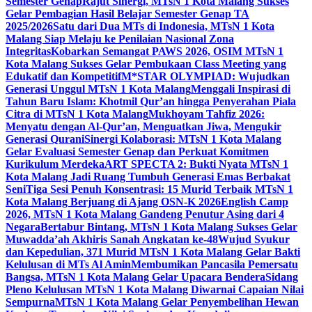
Semester Genap
Rajut Sinergi, MTsN 1 Kota Malang Sukses
Gelar Pembagian Hasil Belajar Semester Genap TA
2025/2026
Satu dari Dua MTs di Indonesia, MTsN 1 Kota
Malang Siap Melaju ke Penilaian Nasional Zona
Integritas
Kobarkan Semangat PAWS 2026, OSIM MTsN 1
Kota Malang Sukses Gelar Pembukaan Class Meeting yang
Edukatif dan Kompetitif
M*STAR OLYMPIAD: Wujudkan
Generasi Unggul MTsN 1 Kota Malang
Menggali Inspirasi di
Tahun Baru Islam: Khotmil Qur’an hingga Penyerahan Piala
Citra di MTsN 1 Kota Malang
Mukhoyam Tahfiz 2026:
Menyatu dengan Al-Qur’an, Menguatkan Jiwa, Mengukir
Generasi Qurani
Sinergi Kolaborasi: MTsN 1 Kota Malang
Gelar Evaluasi Semester Genap dan Perkuat Komitmen
Kurikulum Merdeka
ART SPECTA 2: Bukti Nyata MTsN 1
Kota Malang Jadi Ruang Tumbuh Generasi Emas Berbakat
Seni
Tiga Sesi Penuh Konsentrasi: 15 Murid Terbaik MTsN 1
Kota Malang Berjuang di Ajang OSN-K 2026
English Camp
2026, MTsN 1 Kota Malang Gandeng Penutur Asing dari 4
Negara
Bertabur Bintang, MTsN 1 Kota Malang Sukses Gelar
Muwadda’ah Akhiris Sanah Angkatan ke-48
Wujud Syukur
dan Kepedulian, 371 Murid MTsN 1 Kota Malang Gelar Bakti
Kelulusan di MTs Al Amin
Membumikan Pancasila Pemersatu
Bangsa, MTsN 1 Kota Malang Gelar Upacara Bendera
Sidang
Pleno Kelulusan MTsN 1 Kota Malang Diwarnai Capaian Nilai
Sempurna
MTsN 1 Kota Malang Gelar Penyembelihan Hewan