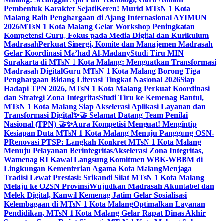
Pembentuk Karakter Sejati
Keren! Murid MTsN 1 Kota
Malang Raih Penghargaan di Ajang Internasional AYIMUN
2026
MTsN 1 Kota Malang Gelar Workshop Peningkatan
Kompetensi Guru, Fokus pada Media Digital dan Kurikulum
Madrasah
Perkuat Sinergi, Komite dan Manajemen Madrasah
Gelar Koordinasi Ma’had Al-Madany
Studi Tiru MIN
Surakarta di MTsN 1 Kota Malang: Menguatkan Transformasi
Madrasah Digital
Guru MTsN 1 Kota Malang Borong Tiga
Penghargaan Bidang Literasi Tingkat Nasional 2026
Siap
Hadapi TPN 2026, MTsN 1 Kota Malang Perkuat Koordinasi
dan Strategi Zona Integritas
Studi Tiru ke Kemenag Bantul,
MTsN 1 Kota Malang Siap Akselerasi Aplikasi Layanan dan
Transformasi Digital
✨🤝 Selamat Datang Team Penilai
Nasional (TPN) 🤝✨
Aura Kompetisi Menguat! Mengintip
Kesiapan Duta MTsN 1 Kota Malang Menuju Panggung OSN-
P
Renovasi PTSP: Langkah Konkret MTsN 1 Kota Malang
Menuju Pelayanan Berintegritas
Akselerasi Zona Integritas,
Wamenag RI Kawal Langsung Komitmen WBK-WBBM di
Lingkungan Kementerian Agama Kota Malang
Menjaga
Tradisi Lewat Prestasi: Srikandi Silat MTsN 1 Kota Malang
Melaju ke O2SN Provinsi
Wujudkan Madrasah Akuntabel dan
Melek Digital, Kanwil Kemenag Jatim Gelar Sosialisasi
Kelembagaan di MTsN 1 Kota Malang
Optimalkan Layanan
Pendidikan, MTsN 1 Kota Malang Gelar Rapat Dinas Akhir