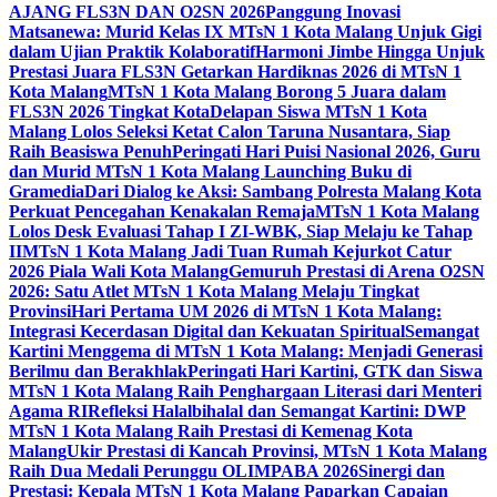
AJANG FLS3N DAN O2SN 2026
Panggung Inovasi
Matsanewa: Murid Kelas IX MTsN 1 Kota Malang Unjuk Gigi
dalam Ujian Praktik Kolaboratif
Harmoni Jimbe Hingga Unjuk
Prestasi Juara FLS3N Getarkan Hardiknas 2026 di MTsN 1
Kota Malang
MTsN 1 Kota Malang Borong 5 Juara dalam
FLS3N 2026 Tingkat Kota
Delapan Siswa MTsN 1 Kota
Malang Lolos Seleksi Ketat Calon Taruna Nusantara, Siap
Raih Beasiswa Penuh
Peringati Hari Puisi Nasional 2026, Guru
dan Murid MTsN 1 Kota Malang Launching Buku di
Gramedia
Dari Dialog ke Aksi: Sambang Polresta Malang Kota
Perkuat Pencegahan Kenakalan Remaja
MTsN 1 Kota Malang
Lolos Desk Evaluasi Tahap I ZI-WBK, Siap Melaju ke Tahap
II
MTsN 1 Kota Malang Jadi Tuan Rumah Kejurkot Catur
2026 Piala Wali Kota Malang
Gemuruh Prestasi di Arena O2SN
2026: Satu Atlet MTsN 1 Kota Malang Melaju Tingkat
Provinsi
Hari Pertama UM 2026 di MTsN 1 Kota Malang:
Integrasi Kecerdasan Digital dan Kekuatan Spiritual
Semangat
Kartini Menggema di MTsN 1 Kota Malang: Menjadi Generasi
Berilmu dan Berakhlak
Peringati Hari Kartini, GTK dan Siswa
MTsN 1 Kota Malang Raih Penghargaan Literasi dari Menteri
Agama RI
Refleksi Halalbihalal dan Semangat Kartini: DWP
MTsN 1 Kota Malang Raih Prestasi di Kemenag Kota
Malang
Ukir Prestasi di Kancah Provinsi, MTsN 1 Kota Malang
Raih Dua Medali Perunggu OLIMPABA 2026
Sinergi dan
Prestasi: Kepala MTsN 1 Kota Malang Paparkan Capaian