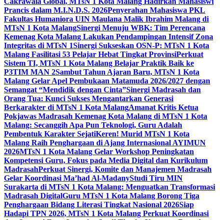
Cakrawala Global, MTsN 1 Kota Malang Hadirkan Mahasiswi
Prancis dalam M.I.N.D.S. 2026
Penyerahan Mahasiswa PKL
Fakultas Humaniora UIN Maulana Malik Ibrahim Malang di
MTsN 1 Kota Malang
Sinergi Menuju WBK: Tim Perencana
Kemenag Kota Malang Lakukan Pendampingan Intensif Zona
Integritas di MTsN 1
Sinergi Sukseskan OSN-P: MTsN 1 Kota
Malang Fasilitasi 53 Pelajar Hebat Tingkat Provinsi
Perkuat
Sistem TI, MTsN 1 Kota Malang Belajar Praktik Baik ke
P3TIM MAN 2
Sambut Tahun Ajaran Baru, MTsN 1 Kota
Malang Gelar Apel Pembukaan Matamuda 2026/2027 dengan
Semangat “Mendidik dengan Cinta”
Sinergi Madrasah dan
Orang Tua: Kunci Sukses Mengantarkan Generasi
Berkarakter di MTsN 1 Kota Malang
Amanat Kritis Ketua
Pokjawas Madrasah Kemenag Kota Malang di MTsN 1 Kota
Malang: Secanggih Apa Pun Teknologi, Guru Adalah
Pembentuk Karakter Sejati
Keren! Murid MTsN 1 Kota
Malang Raih Penghargaan di Ajang Internasional AYIMUN
2026
MTsN 1 Kota Malang Gelar Workshop Peningkatan
Kompetensi Guru, Fokus pada Media Digital dan Kurikulum
Madrasah
Perkuat Sinergi, Komite dan Manajemen Madrasah
Gelar Koordinasi Ma’had Al-Madany
Studi Tiru MIN
Surakarta di MTsN 1 Kota Malang: Menguatkan Transformasi
Madrasah Digital
Guru MTsN 1 Kota Malang Borong Tiga
Penghargaan Bidang Literasi Tingkat Nasional 2026
Siap
Hadapi TPN 2026, MTsN 1 Kota Malang Perkuat Koordinasi