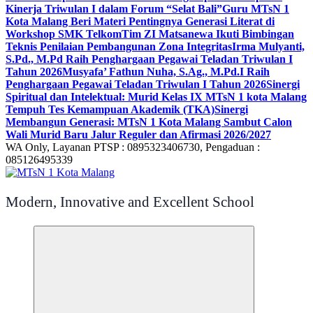
Kinerja Triwulan I dalam Forum “Selat Bali”
Guru MTsN 1
Kota Malang Beri Materi Pentingnya Generasi Literat di
Workshop SMK Telkom
Tim ZI Matsanewa Ikuti Bimbingan
Teknis Penilaian Pembangunan Zona Integritas
Irma Mulyanti,
S.Pd., M.Pd Raih Penghargaan Pegawai Teladan Triwulan I
Tahun 2026
Musyafa’ Fathun Nuha, S.Ag., M.Pd.I Raih
Penghargaan Pegawai Teladan Triwulan I Tahun 2026
Sinergi
Spiritual dan Intelektual: Murid Kelas IX MTsN 1 kota Malang
Tempuh Tes Kemampuan Akademik (TKA)
Sinergi
Membangun Generasi: MTsN 1 Kota Malang Sambut Calon
Wali Murid Baru Jalur Reguler dan Afirmasi 2026/2027
WA Only, Layanan PTSP : 0895323406730, Pengaduan :
085126495339
Modern, Innovative and Excellent School