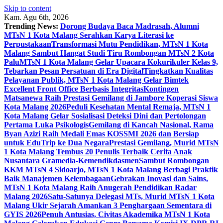
Skip to content
Kam. Agu 6th, 2026
Trending News:
Dorong Budaya Baca Madrasah, Alumni
MTsN 1 Kota Malang Serahkan Karya Literasi ke
Perpustakaan
Transformasi Mutu Pendidikan, MTsN 1 Kota
Malang Sambut Hangat Studi Tiru Rombongan MTsN 2 Kota
Palu
MTsN 1 Kota Malang Gelar Upacara Kokurikuler Kelas 9,
Tebarkan Pesan Persatuan di Era Digital
Tingkatkan Kualitas
Pelayanan Publik, MTsN 1 Kota Malang Gelar Bimtek
Excellent Front Office Berbasis Integritas
Kontingen
Matsanewa Raih Prestasi Gemilang di Jambore Koperasi Siswa
Kota Malang 2026
Peduli Kesehatan Mental Remaja, MTsN 1
Kota Malang Gelar Sosialisasi Deteksi Dini dan Pertolongan
Pertama Luka Psikologis
Gemilang di Kancah Nasional, Rama
Byan Azizi Raih Medali Emas KOSSMI 2026 dan Bersiap
untuk EduTrip ke Dua Negara
Prestasi Gemilang, Murid MTsN
1 Kota Malang Tembus 20 Penulis Terbaik Cerita Anak
Nusantara Gramedia-Kemendikdasmen
Sambut Rombongan
KKM MTsN 4 Sidoarjo, MTsN 1 Kota Malang Berbagi Praktik
Baik Manajemen Kelembagaan
Gebrakan Inovasi dan Sains,
MTsN 1 Kota Malang Raih Anugerah Pendidikan Radar
Malang 2026
Satu-Satunya Delegasi MTs, Murid MTsN 1 Kota
Malang Ukir Sejarah Amankan 3 Penghargaan Sementara di
GYIS 2026
Penuh Antusias, Civitas Akademika MTsN 1 Kota