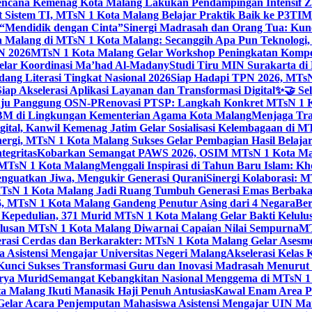
ncana Kemenag Kota Malang Lakukan Pendampingan Intensif Zo
t Sistem TI, MTsN 1 Kota Malang Belajar Praktik Baik ke P3T
“Mendidik dengan Cinta”
Sinergi Madrasah dan Orang Tua: Kun
Malang di MTsN 1 Kota Malang: Secanggih Apa Pun Teknologi,
N 2026
MTsN 1 Kota Malang Gelar Workshop Peningkatan Kompet
elar Koordinasi Ma’had Al-Madany
Studi Tiru MIN Surakarta d
ng Literasi Tingkat Nasional 2026
Siap Hadapi TPN 2026, MTsN 
ap Akselerasi Aplikasi Layanan dan Transformasi Digital
✨🤝 Sel
uju Panggung OSN-P
Renovasi PTSP: Langkah Konkret MTsN 1 Ko
M di Lingkungan Kementerian Agama Kota Malang
Menjaga Trad
tal, Kanwil Kemenag Jatim Gelar Sosialisasi Kelembagaan di M
nergi, MTsN 1 Kota Malang Sukses Gelar Pembagian Hasil Belaja
tegritas
Kobarkan Semangat PAWS 2026, OSIM MTsN 1 Kota Mala
TsN 1 Kota Malang
Menggali Inspirasi di Tahun Baru Islam: K
nguatkan Jiwa, Mengukir Generasi Qurani
Sinergi Kolaborasi: 
sN 1 Kota Malang Jadi Ruang Tumbuh Generasi Emas Berbakat
, MTsN 1 Kota Malang Gandeng Penutur Asing dari 4 Negara
Ber
Kepedulian, 371 Murid MTsN 1 Kota Malang Gelar Bakti Kelulu
ulusan MTsN 1 Kota Malang Diwarnai Capaian Nilai Sempurna
MT
asi Cerdas dan Berkarakter: MTsN 1 Kota Malang Gelar Asesm
Asistensi Mengajar Universitas Negeri Malang
Akselerasi Kelas
: Kunci Sukses Transformasi Guru dan Inovasi Madrasah Menurut
arya Murid
Semangat Kebangkitan Nasional Menggema di MTsN 1 
 Malang Ikuti Manasik Haji Penuh Antusias
Kawal Enam Area Pe
elar Acara Penjemputan Mahasiswa Asistensi Mengajar UIN M