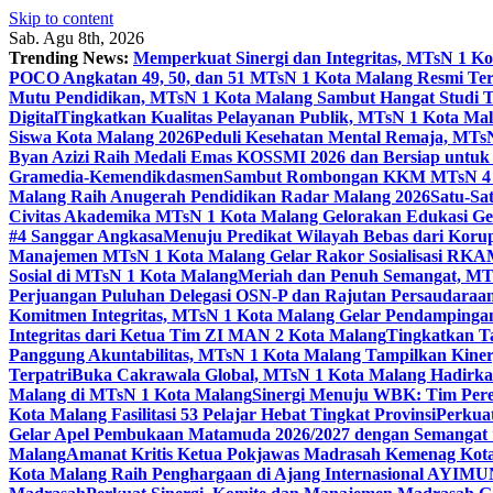
Skip to content
Sab. Agu 8th, 2026
Trending News:
Memperkuat Sinergi dan Integritas, MTsN 1 
POCO Angkatan 49, 50, dan 51 MTsN 1 Kota Malang Resmi Te
Mutu Pendidikan, MTsN 1 Kota Malang Sambut Hangat Studi 
Digital
Tingkatkan Kualitas Pelayanan Publik, MTsN 1 Kota Malan
Siswa Kota Malang 2026
Peduli Kesehatan Mental Remaja, MTsN 
Byan Azizi Raih Medali Emas KOSSMI 2026 dan Bersiap untuk
Gramedia-Kemendikdasmen
Sambut Rombongan KKM MTsN 4 Si
Malang Raih Anugerah Pendidikan Radar Malang 2026
Satu-Sa
Civitas Akademika MTsN 1 Kota Malang Gelorakan Edukasi 
#4 Sanggar Angkasa
Menuju Predikat Wilayah Bebas dari Korup
Manajemen MTsN 1 Kota Malang Gelar Rakor Sosialisasi RK
Sosial di MTsN 1 Kota Malang
Meriah dan Penuh Semangat, MT
Perjuangan Puluhan Delegasi OSN-P dan Rajutan Persaudaraan
Komitmen Integritas, MTsN 1 Kota Malang Gelar Pendampinga
Integritas dari Ketua Tim ZI MAN 2 Kota Malang
Tingkatkan Ta
Panggung Akuntabilitas, MTsN 1 Kota Malang Tampilkan Kiner
Terpatri
Buka Cakrawala Global, MTsN 1 Kota Malang Hadirkan
Malang di MTsN 1 Kota Malang
Sinergi Menuju WBK: Tim Pere
Kota Malang Fasilitasi 53 Pelajar Hebat Tingkat Provinsi
Perkua
Gelar Apel Pembukaan Matamuda 2026/2027 dengan Semangat 
Malang
Amanat Kritis Ketua Pokjawas Madrasah Kemenag Kota 
Kota Malang Raih Penghargaan di Ajang Internasional AYIMU