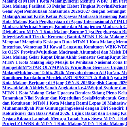
Malang di MTsN 1 Kota Malang
Sinergi Menuju WBK: Tim Pere
Kota Malang Fasilitasi 53 Pelajar Hebat Tingkat Provinsi
Perkua
Gelar Apel Pembukaan Matamuda 2026/2027 dengan Semangat 
Malang
Amanat Kritis Ketua Pokjawas Madrasah Kemenag Kota 
Kota Malang Raih Penghargaan di Ajang Internasional AYIMU
Madrasah
Perkuat Sinergi, Komite dan Manajemen Madrasah G
Digital
Guru MTsN 1 Kota Malang Borong Tiga Penghargaan Bida
Integritas
Studi Tiru ke Kemenag Bantul, MTsN 1 Kota Malang Si
Menguat! Mengintip Kesiapan Duta MTsN 1 Kota Malang Men
Integritas, Wamenag RI Kawal Langsung Komitmen WBK-WBB
ke O2SN Provinsi
Wujudkan Madrasah Akuntabel dan Melek Digi
Kota Malang Gelar Rapat Dinas Akhir Semester Genap
Rajut Si
MTsN 1 Kota Malang Siap Melaju ke Penilaian Nasional Zona In
Kompetitif
M*STAR OLYMPIAD: Wujudkan Generasi Unggul M
Malang
Mukhoyam Tahfiz 2026: Menyatu dengan Al-Qur’an, Me
Komitmen Kurikulum Merdeka
ART SPECTA 2: Bukti Nyata MT
Kota Malang Berjuang di Ajang OSN-K 2026
English Camp 2026
Muwadda’ah Akhiris Sanah Angkatan ke-48
Wujud Syukur dan 
MTsN 1 Kota Malang Gelar Upacara Bendera
Sidang Pleno Kel
Tanamkan Nilai Syukur dan Kepedulian Sosial
Membentuk Gener
dan Ketulusan: MTsN 1 Kota Malang Resmi Lepas 18 Mahasiswa 
Muhammadiyah Plus Gunungpring
Selesai dengan Diri Sendiri
Kokurikuler dan Bazar Amal 2026, Unjuk Bakat dan Lelang K
Negara
Ribuan Langkah Menuju Tanah Suci, Siswa MTsN 1 Kota
Project ZI-WBK di MTsN 1 Kota Malang
MTsN 1 Kota Malang G