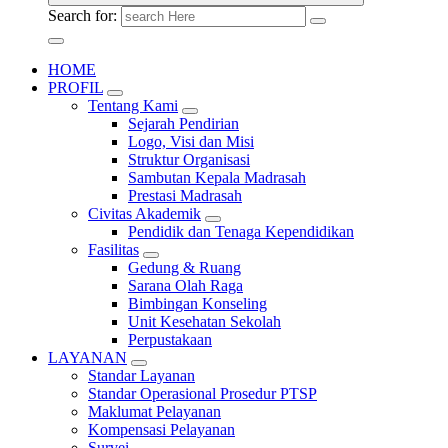
Search for:
HOME
PROFIL
Tentang Kami
Sejarah Pendirian
Logo, Visi dan Misi
Struktur Organisasi
Sambutan Kepala Madrasah
Prestasi Madrasah
Civitas Akademik
Pendidik dan Tenaga Kependidikan
Fasilitas
Gedung & Ruang
Sarana Olah Raga
Bimbingan Konseling
Unit Kesehatan Sekolah
Perpustakaan
LAYANAN
Standar Layanan
Standar Operasional Prosedur PTSP
Maklumat Pelayanan
Kompensasi Pelayanan
Survei