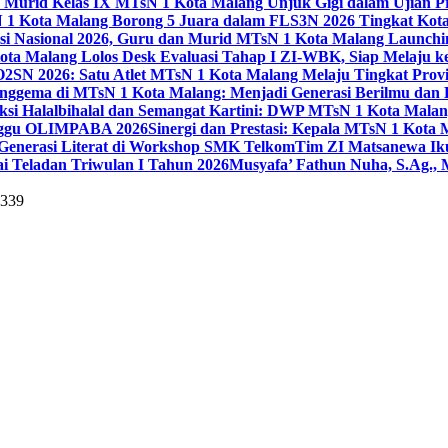
 Murid Kelas IX MTsN 1 Kota Malang Unjuk Gigi dalam Ujian Pr
1 Kota Malang Borong 5 Juara dalam FLS3N 2026 Tingkat Kot
uisi Nasional 2026, Guru dan Murid MTsN 1 Kota Malang Launch
ta Malang Lolos Desk Evaluasi Tahap I ZI-WBK, Siap Melaju ke
O2SN 2026: Satu Atlet MTsN 1 Kota Malang Melaju Tingkat Provi
nggema di MTsN 1 Kota Malang: Menjadi Generasi Berilmu dan 
eksi Halalbihalal dan Semangat Kartini: DWP MTsN 1 Kota Malan
unggu OLIMPABA 2026
Sinergi dan Prestasi: Kepala MTsN 1 Kota
Generasi Literat di Workshop SMK Telkom
Tim ZI Matsanewa Ik
i Teladan Triwulan I Tahun 2026
Musyafa’ Fathun Nuha, S.Ag., 
5339