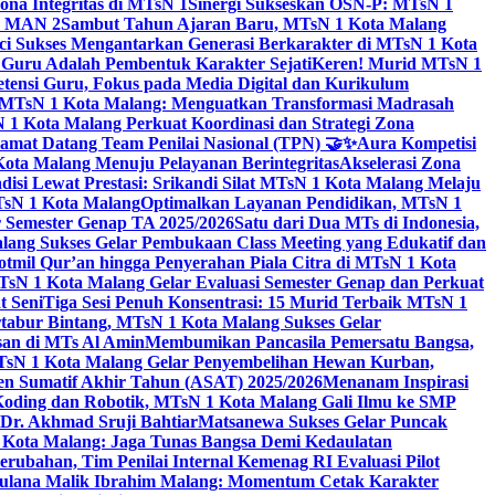
na Integritas di MTsN 1
Sinergi Sukseskan OSN-P: MTsN 1
IM MAN 2
Sambut Tahun Ajaran Baru, MTsN 1 Kota Malang
ci Sukses Mengantarkan Generasi Berkarakter di MTsN 1 Kota
 Guru Adalah Pembentuk Karakter Sejati
Keren! Murid MTsN 1
ensi Guru, Fokus pada Media Digital dan Kurikulum
i MTsN 1 Kota Malang: Menguatkan Transformasi Madrasah
1 Kota Malang Perkuat Koordinasi dan Strategi Zona
amat Datang Team Penilai Nasional (TPN) 🤝✨
Aura Kompetisi
ta Malang Menuju Pelayanan Berintegritas
Akselerasi Zona
isi Lewat Prestasi: Srikandi Silat MTsN 1 Kota Malang Melaju
TsN 1 Kota Malang
Optimalkan Layanan Pendidikan, MTsN 1
r Semester Genap TA 2025/2026
Satu dari Dua MTs di Indonesia,
ng Sukses Gelar Pembukaan Class Meeting yang Edukatif dan
hotmil Qur’an hingga Penyerahan Piala Citra di MTsN 1 Kota
MTsN 1 Kota Malang Gelar Evaluasi Semester Genap dan Perkuat
 Seni
Tiga Sesi Penuh Konsentrasi: 15 Murid Terbaik MTsN 1
tabur Bintang, MTsN 1 Kota Malang Sukses Gelar
san di MTs Al Amin
Membumikan Pancasila Pemersatu Bangsa,
sN 1 Kota Malang Gelar Penyembelihan Hewan Kurban,
en Sumatif Akhir Tahun (ASAT) 2025/2026
Menanam Inspirasi
 Koding dan Robotik, MTsN 1 Kota Malang Gali Ilmu ke SMP
 Dr. Akhmad Sruji Bahtiar
Matsanewa Sukses Gelar Puncak
Kota Malang: Jaga Tunas Bangsa Demi Kedaulatan
rubahan, Tim Penilai Internal Kemenag RI Evaluasi Pilot
aulana Malik Ibrahim Malang: Momentum Cetak Karakter