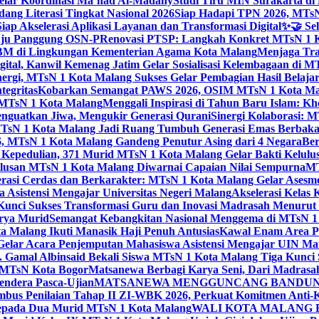
elar Koordinasi Ma’had Al-Madany
Studi Tiru MIN Surakarta d
ng Literasi Tingkat Nasional 2026
Siap Hadapi TPN 2026, MTsN 
ap Akselerasi Aplikasi Layanan dan Transformasi Digital
✨🤝 Sel
uju Panggung OSN-P
Renovasi PTSP: Langkah Konkret MTsN 1 Ko
M di Lingkungan Kementerian Agama Kota Malang
Menjaga Trad
tal, Kanwil Kemenag Jatim Gelar Sosialisasi Kelembagaan di M
nergi, MTsN 1 Kota Malang Sukses Gelar Pembagian Hasil Belaja
tegritas
Kobarkan Semangat PAWS 2026, OSIM MTsN 1 Kota Mala
TsN 1 Kota Malang
Menggali Inspirasi di Tahun Baru Islam: K
nguatkan Jiwa, Mengukir Generasi Qurani
Sinergi Kolaborasi: 
sN 1 Kota Malang Jadi Ruang Tumbuh Generasi Emas Berbakat
, MTsN 1 Kota Malang Gandeng Penutur Asing dari 4 Negara
Ber
Kepedulian, 371 Murid MTsN 1 Kota Malang Gelar Bakti Kelulu
ulusan MTsN 1 Kota Malang Diwarnai Capaian Nilai Sempurna
MT
asi Cerdas dan Berkarakter: MTsN 1 Kota Malang Gelar Asesm
Asistensi Mengajar Universitas Negeri Malang
Akselerasi Kelas
: Kunci Sukses Transformasi Guru dan Inovasi Madrasah Menurut
arya Murid
Semangat Kebangkitan Nasional Menggema di MTsN 1 
 Malang Ikuti Manasik Haji Penuh Antusias
Kawal Enam Area Pe
elar Acara Penjemputan Mahasiswa Asistensi Mengajar UIN M
. Gamal Albinsaid Bekali Siswa MTsN 1 Kota Malang Tiga Kunci 
i MTsN Kota Bogor
Matsanewa Berbagi Karya Seni, Dari Madrasa
endera Pasca-Ujian
MATSANEWA MENGGUNCANG BANDUNG:
bus Penilaian Tahap II ZI-WBK 2026, Perkuat Komitmen Anti-
kepada Dua Murid MTsN 1 Kota Malang
WALI KOTA MALANG B