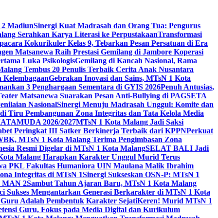
 2 Madiun
Sinergi Kuat Madrasah dan Orang Tua: Pengurus
ang Serahkan Karya Literasi ke Perpustakaan
Transformasi
acara Kokurikuler Kelas 9, Tebarkan Pesan Persatuan di Era
ngen Matsanewa Raih Prestasi Gemilang di Jambore Koperasi
ertama Luka Psikologis
Gemilang di Kancah Nasional, Rama
Malang Tembus 20 Penulis Terbaik Cerita Anak Nusantara
n Kelembagaan
Gebrakan Inovasi dan Sains, MTsN 1 Kota
Amankan 3 Penghargaan Sementara di GYIS 2026
Penuh Antusias,
 Teater Matsanewa Suarakan Pesan Anti-Bullying di PAGSETA
nilaian Nasional
Sinergi Menuju Madrasah Unggul: Komite dan
i Tiru Pembangunan Zona Integritas dan Tata Kelola Media
i MATAMUDA 2026/2027
MTsN 1 Kota Malang Jadi Saksi
bet Peringkat III Satker Berkinerja Terbaik dari KPPN
Perkuat
WBK, MTsN 1 Kota Malang Terima Pengimbasan Zona
nesia Resmi Digelar di MTsN 1 Kota Malang
SELAT BALI Jadi
 Kota Malang Harapkan Karakter Unggul Murid Terus
wa PKL Fakultas Humaniora UIN Maulana Malik Ibrahim
na Integritas di MTsN 1
Sinergi Sukseskan OSN-P: MTsN 1
IM MAN 2
Sambut Tahun Ajaran Baru, MTsN 1 Kota Malang
ci Sukses Mengantarkan Generasi Berkarakter di MTsN 1 Kota
 Guru Adalah Pembentuk Karakter Sejati
Keren! Murid MTsN 1
ensi Guru, Fokus pada Media Digital dan Kurikulum