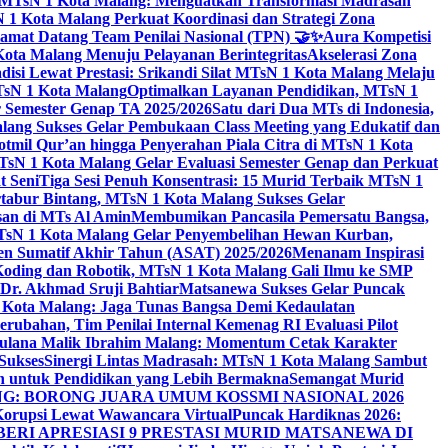
i MTsN 1 Kota Malang: Menguatkan Transformasi Madrasah
1 Kota Malang Perkuat Koordinasi dan Strategi Zona
amat Datang Team Penilai Nasional (TPN) 🤝✨
Aura Kompetisi
ta Malang Menuju Pelayanan Berintegritas
Akselerasi Zona
isi Lewat Prestasi: Srikandi Silat MTsN 1 Kota Malang Melaju
TsN 1 Kota Malang
Optimalkan Layanan Pendidikan, MTsN 1
r Semester Genap TA 2025/2026
Satu dari Dua MTs di Indonesia,
ng Sukses Gelar Pembukaan Class Meeting yang Edukatif dan
hotmil Qur’an hingga Penyerahan Piala Citra di MTsN 1 Kota
MTsN 1 Kota Malang Gelar Evaluasi Semester Genap dan Perkuat
 Seni
Tiga Sesi Penuh Konsentrasi: 15 Murid Terbaik MTsN 1
tabur Bintang, MTsN 1 Kota Malang Sukses Gelar
san di MTs Al Amin
Membumikan Pancasila Pemersatu Bangsa,
sN 1 Kota Malang Gelar Penyembelihan Hewan Kurban,
en Sumatif Akhir Tahun (ASAT) 2025/2026
Menanam Inspirasi
 Koding dan Robotik, MTsN 1 Kota Malang Gali Ilmu ke SMP
 Dr. Akhmad Sruji Bahtiar
Matsanewa Sukses Gelar Puncak
Kota Malang: Jaga Tunas Bangsa Demi Kedaulatan
rubahan, Tim Penilai Internal Kemenag RI Evaluasi Pilot
aulana Malik Ibrahim Malang: Momentum Cetak Karakter
Sukses
Sinergi Lintas Madrasah: MTsN 1 Kota Malang Sambut
h untuk Pendidikan yang Lebih Bermakna
Semangat Murid
 BORONG JUARA UMUM KOSSMI NASIONAL 2026
Korupsi Lewat Wawancara Virtual
Puncak Hardiknas 2026:
ERI APRESIASI 9 PRESTASI MURID MATSANEWA DI