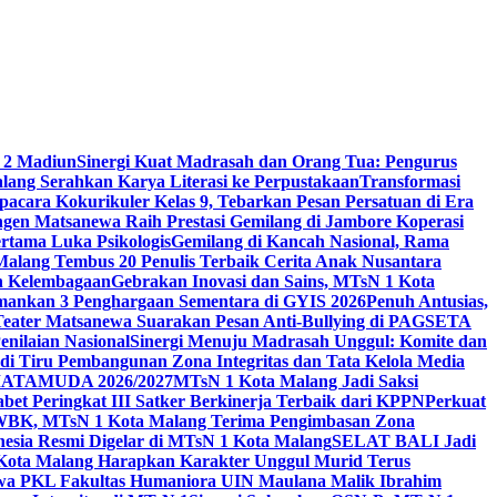
 2 Madiun
Sinergi Kuat Madrasah dan Orang Tua: Pengurus
ang Serahkan Karya Literasi ke Perpustakaan
Transformasi
acara Kokurikuler Kelas 9, Tebarkan Pesan Persatuan di Era
ngen Matsanewa Raih Prestasi Gemilang di Jambore Koperasi
ertama Luka Psikologis
Gemilang di Kancah Nasional, Rama
Malang Tembus 20 Penulis Terbaik Cerita Anak Nusantara
n Kelembagaan
Gebrakan Inovasi dan Sains, MTsN 1 Kota
Amankan 3 Penghargaan Sementara di GYIS 2026
Penuh Antusias,
 Teater Matsanewa Suarakan Pesan Anti-Bullying di PAGSETA
nilaian Nasional
Sinergi Menuju Madrasah Unggul: Komite dan
i Tiru Pembangunan Zona Integritas dan Tata Kelola Media
i MATAMUDA 2026/2027
MTsN 1 Kota Malang Jadi Saksi
bet Peringkat III Satker Berkinerja Terbaik dari KPPN
Perkuat
WBK, MTsN 1 Kota Malang Terima Pengimbasan Zona
nesia Resmi Digelar di MTsN 1 Kota Malang
SELAT BALI Jadi
 Kota Malang Harapkan Karakter Unggul Murid Terus
wa PKL Fakultas Humaniora UIN Maulana Malik Ibrahim