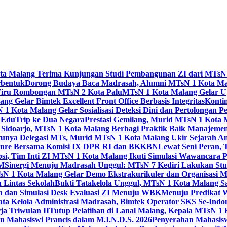
Kota Malang Terima Kunjungan Studi Pembangunan ZI dari MTsN
rbentuk
Dorong Budaya Baca Madrasah, Alumni MTsN 1 Kota Mal
Tiru Rombongan MTsN 2 Kota Palu
MTsN 1 Kota Malang Gelar Up
g Gelar Bimtek Excellent Front Office Berbasis Integritas
Konti
1 Kota Malang Gelar Sosialisasi Deteksi Dini dan Pertolongan P
 EduTrip ke Dua Negara
Prestasi Gemilang, Murid MTsN 1 Kota 
doarjo, MTsN 1 Kota Malang Berbagi Praktik Baik Manajeme
tunya Delegasi MTs, Murid MTsN 1 Kota Malang Ukir Sejarah 
Genre Bersama Komisi IX DPR RI dan BKKBN
Lewat Seni Peran,
si, Tim Inti ZI MTsN 1 Kota Malang Ikuti Simulasi Wawancara Pe
AM
Sinergi Menuju Madrasah Unggul: MTsN 7 Kediri Lakukan Stud
sN 1 Kota Malang Gelar Demo Ekstrakurikuler dan Organisas
 Lintas Sekolah
Bukti Tatakelola Unggul, MTsN 1 Kota Malang Sa
n dan Simulasi Desk Evaluasi ZI Menuju WBK
Menuju Predikat 
ta Kelola Administrasi Madrasah, Bimtek Operator SKS Se-Indo
ja Triwulan II
Tutup Pelatihan di Lanal Malang, Kepala MTsN 1
 Mahasiswi Prancis dalam M.I.N.D.S. 2026
Penyerahan Mahasis