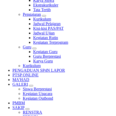
Karya Siswa
Ekstrakurikuler
Tata Tertib
Pengajaran
Kurikulum
Jadwal Pelajaran
Kisi-kisi PAS/PAT
Jadwal Ujian
Kegiatan Rutin
Kegiatan Terprogram
Guru
Kegiatan Guru
Guru Berprestasi
Karya Guru
Kurikulum
PENGADUAN SP4N LAPOR
PTSP ONLINE
MA’HAD
GALERI
Siswa Berprestasi
Kegiatan Upacara
Kegiatan Outbond
PMBM
SAKIP
RENSTRA