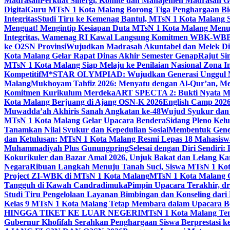
Madrasah
Perkuat Sinergi, Komite dan Manajemen Madrasah G
Digital
Guru MTsN 1 Kota Malang Borong Tiga Penghargaan Bida
Integritas
Studi Tiru ke Kemenag Bantul, MTsN 1 Kota Malang Si
Menguat! Mengintip Kesiapan Duta MTsN 1 Kota Malang Men
Integritas, Wamenag RI Kawal Langsung Komitmen WBK-WBB
ke O2SN Provinsi
Wujudkan Madrasah Akuntabel dan Melek Digi
Kota Malang Gelar Rapat Dinas Akhir Semester Genap
Rajut Si
MTsN 1 Kota Malang Siap Melaju ke Penilaian Nasional Zona In
Kompetitif
M*STAR OLYMPIAD: Wujudkan Generasi Unggul M
Malang
Mukhoyam Tahfiz 2026: Menyatu dengan Al-Qur’an, Me
Komitmen Kurikulum Merdeka
ART SPECTA 2: Bukti Nyata MT
Kota Malang Berjuang di Ajang OSN-K 2026
English Camp 2026
Muwadda’ah Akhiris Sanah Angkatan ke-48
Wujud Syukur dan 
MTsN 1 Kota Malang Gelar Upacara Bendera
Sidang Pleno Kel
Tanamkan Nilai Syukur dan Kepedulian Sosial
Membentuk Gener
dan Ketulusan: MTsN 1 Kota Malang Resmi Lepas 18 Mahasiswa 
Muhammadiyah Plus Gunungpring
Selesai dengan Diri Sendiri
Kokurikuler dan Bazar Amal 2026, Unjuk Bakat dan Lelang K
Negara
Ribuan Langkah Menuju Tanah Suci, Siswa MTsN 1 Kota
Project ZI-WBK di MTsN 1 Kota Malang
MTsN 1 Kota Malang G
Tangguh di Kawah Candradimuka
Pimpin Upacara Terakhir, dr
Studi Tiru Pengelolaan Layanan Bimbingan dan Konseling dar
Kelas 9 MTsN 1 Kota Malang Tetap Membara dalam Upacara B
HINGGA TIKET KE LUAR NEGERI
MTsN 1 Kota Malang Tem
Gubernur Khofifah Serahkan Penghargaan Siswa Berprestasi 