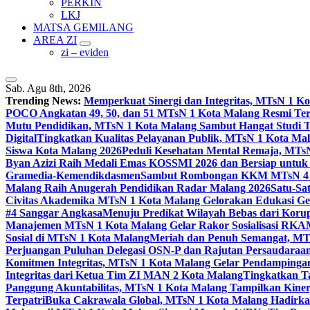
PERKIN
LKJ
MATSA GEMILANG
AREA ZI
zi – eviden
Sab. Agu 8th, 2026
Trending News:
Memperkuat Sinergi dan Integritas, MTsN 1 
POCO Angkatan 49, 50, dan 51 MTsN 1 Kota Malang Resmi Te
Mutu Pendidikan, MTsN 1 Kota Malang Sambut Hangat Studi 
Digital
Tingkatkan Kualitas Pelayanan Publik, MTsN 1 Kota Malan
Siswa Kota Malang 2026
Peduli Kesehatan Mental Remaja, MTsN 
Byan Azizi Raih Medali Emas KOSSMI 2026 dan Bersiap untuk
Gramedia-Kemendikdasmen
Sambut Rombongan KKM MTsN 4 Si
Malang Raih Anugerah Pendidikan Radar Malang 2026
Satu-Sa
Civitas Akademika MTsN 1 Kota Malang Gelorakan Edukasi 
#4 Sanggar Angkasa
Menuju Predikat Wilayah Bebas dari Korup
Manajemen MTsN 1 Kota Malang Gelar Rakor Sosialisasi RK
Sosial di MTsN 1 Kota Malang
Meriah dan Penuh Semangat, MT
Perjuangan Puluhan Delegasi OSN-P dan Rajutan Persaudaraan
Komitmen Integritas, MTsN 1 Kota Malang Gelar Pendampinga
Integritas dari Ketua Tim ZI MAN 2 Kota Malang
Tingkatkan Ta
Panggung Akuntabilitas, MTsN 1 Kota Malang Tampilkan Kiner
Terpatri
Buka Cakrawala Global, MTsN 1 Kota Malang Hadirkan