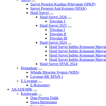
Survei Persepsi Kualitas Pelayanan (SPKP)
Survei Persepsi Anti Korupsi (SPAK)
Hasil Survei
Hasil Survei 2026
Triwulan 1
Hasil Survei 2025
Triwulan I
Triwulan II
Triwulan III
Hasil Survei 2024
Hasil Survei Indeks Kepuasan Masya
Hasil Survei Indeks Kepuasan Masya
Hasil Survei Indeks Kepuasan Masya
Hasil Survei Indeks Kepuasan Masya
Hasil Survei SPAK 2024
Pengaduan
Whistle Blowing System (WBS)
Layanan BK MTsN 1
E-Layanan
E-Repository
AKADEMIK
Kesiswaan
Data Peserta Didik
Siswa Berprestasi