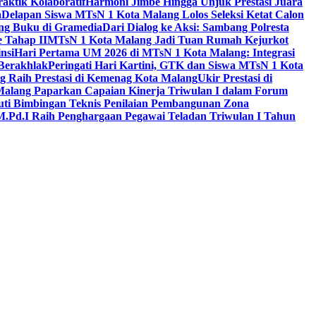
aktik Kolaboratif
Harmoni Jimbe Hingga Unjuk Prestasi Juara
a
Delapan Siswa MTsN 1 Kota Malang Lolos Seleksi Ketat Calon
ing Buku di Gramedia
Dari Dialog ke Aksi: Sambang Polresta
 Tahap II
MTsN 1 Kota Malang Jadi Tuan Rumah Kejurkot
nsi
Hari Pertama UM 2026 di MTsN 1 Kota Malang: Integrasi
Berakhlak
Peringati Hari Kartini, GTK dan Siswa MTsN 1 Kota
g Raih Prestasi di Kemenag Kota Malang
Ukir Prestasi di
 Malang Paparkan Capaian Kinerja Triwulan I dalam Forum
uti Bimbingan Teknis Penilaian Pembangunan Zona
M.Pd.I Raih Penghargaan Pegawai Teladan Triwulan I Tahun