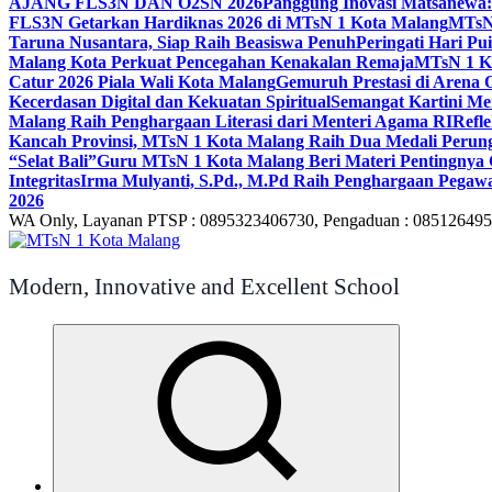
AJANG FLS3N DAN O2SN 2026
Panggung Inovasi Matsanewa:
FLS3N Getarkan Hardiknas 2026 di MTsN 1 Kota Malang
MTsN 
Taruna Nusantara, Siap Raih Beasiswa Penuh
Peringati Hari P
Malang Kota Perkuat Pencegahan Kenakalan Remaja
MTsN 1 Ko
Catur 2026 Piala Wali Kota Malang
Gemuruh Prestasi di Arena 
Kecerdasan Digital dan Kekuatan Spiritual
Semangat Kartini Me
Malang Raih Penghargaan Literasi dari Menteri Agama RI
Refl
Kancah Provinsi, MTsN 1 Kota Malang Raih Dua Medali Per
“Selat Bali”
Guru MTsN 1 Kota Malang Beri Materi Pentingnya 
Integritas
Irma Mulyanti, S.Pd., M.Pd Raih Penghargaan Pegawa
2026
WA Only, Layanan PTSP : 0895323406730, Pengaduan : 08512649
Modern, Innovative and Excellent School