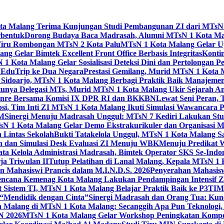
Kota Malang Terima Kunjungan Studi Pembangunan ZI dari MTsN
rbentuk
Dorong Budaya Baca Madrasah, Alumni MTsN 1 Kota Mal
Tiru Rombongan MTsN 2 Kota Palu
MTsN 1 Kota Malang Gelar Up
g Gelar Bimtek Excellent Front Office Berbasis Integritas
Konti
1 Kota Malang Gelar Sosialisasi Deteksi Dini dan Pertolongan P
 EduTrip ke Dua Negara
Prestasi Gemilang, Murid MTsN 1 Kota 
doarjo, MTsN 1 Kota Malang Berbagi Praktik Baik Manajeme
tunya Delegasi MTs, Murid MTsN 1 Kota Malang Ukir Sejarah 
Genre Bersama Komisi IX DPR RI dan BKKBN
Lewat Seni Peran,
si, Tim Inti ZI MTsN 1 Kota Malang Ikuti Simulasi Wawancara Pe
AM
Sinergi Menuju Madrasah Unggul: MTsN 7 Kediri Lakukan Stud
sN 1 Kota Malang Gelar Demo Ekstrakurikuler dan Organisas
 Lintas Sekolah
Bukti Tatakelola Unggul, MTsN 1 Kota Malang Sa
n dan Simulasi Desk Evaluasi ZI Menuju WBK
Menuju Predikat 
ta Kelola Administrasi Madrasah, Bimtek Operator SKS Se-Indo
ja Triwulan II
Tutup Pelatihan di Lanal Malang, Kepala MTsN 1
 Mahasiswi Prancis dalam M.I.N.D.S. 2026
Penyerahan Mahasis
ncana Kemenag Kota Malang Lakukan Pendampingan Intensif Zo
t Sistem TI, MTsN 1 Kota Malang Belajar Praktik Baik ke P3T
“Mendidik dengan Cinta”
Sinergi Madrasah dan Orang Tua: Kun
Malang di MTsN 1 Kota Malang: Secanggih Apa Pun Teknologi,
N 2026
MTsN 1 Kota Malang Gelar Workshop Peningkatan Kompet