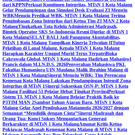
dari KPPN
Perkuat Komitmen Integritas, MTsN 1 Kota Malang
Gelar Pendampingan dan Simulasi Desk Evaluasi ZI Menuju
WBK
Menuju Predikat WBK, MTsN 1 Kota Malang Terima
Pengimbasan Zona Integritas dari Ketua Tim ZI MAN 2 Kota
Malang
Tingkatkan Tata Kelola Administrasi Madrasah,
Bimtek Operator SKS Se-Indonesia Resmi Digelar di MTsN 1
Kota Malang
SELAT BALI Jadi Panggung Akuntabilitas,
MTsN 1 Kota Malang Tampilkan Kinerja Triwulan II
Tutup
Pelatihan di Lanal Malang, Kepala MTsN 1 Kota Malang
Harapkan Karakter Unggul Murid Terus Terpatri
Buka
Cakrawala Global, MTsN 1 Kota Malang Hadirkan Mahasiswi
Prancis dalam M.I.N.D.S. 2026
Penyerahan Mahasiswa PKL
Fakultas Humaniora UIN Maulana Malik Ibrahim Malang di
MTsN 1 Kota Malang
Sinergi Menuju WBK: Tim Perencana
Kemenag Kota Malang Lakukan Pendampingan Intensif Zona
Integritas di MTsN 1
Sinergi Sukseskan OSN-P: MTsN 1 Kota
Malang Fasilitasi 53 Pelajar Hebat Tingkat Provinsi
Perkuat
Sistem TI, MTsN 1 Kota Malang Belajar Praktik Baik ke
P3TIM MAN 2
Sambut Tahun Ajaran Baru, MTsN 1 Kota
Malang Gelar Apel Pembukaan Matamuda 2026/2027 dengan
Semangat “Mendidik dengan Cinta”
Sinergi Madrasah dan
Orang Tua: Kunci Sukses Mengantarkan Generasi
Berkarakter di MTsN 1 Kota Malang
Amanat Kritis Ketua
Pokjawas Madrasah Kemenag Kota Malang di MTsN 1 Kota
Malang: Secanggih Apa Pun Teknologi, Guru Adalah