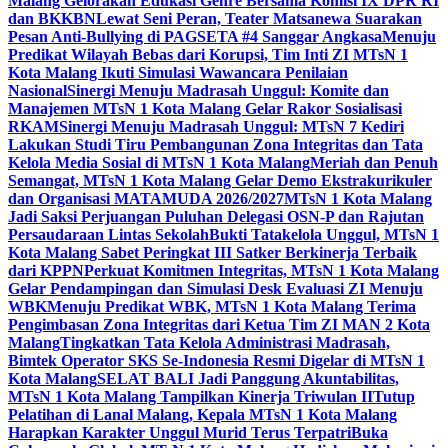
Malang Gelorakan Edukasi Genre Bersama Komisi IX DPR RI
dan BKKBN
Lewat Seni Peran, Teater Matsanewa Suarakan
Pesan Anti-Bullying di PAGSETA #4 Sanggar Angkasa
Menuju
Predikat Wilayah Bebas dari Korupsi, Tim Inti ZI MTsN 1
Kota Malang Ikuti Simulasi Wawancara Penilaian
Nasional
Sinergi Menuju Madrasah Unggul: Komite dan
Manajemen MTsN 1 Kota Malang Gelar Rakor Sosialisasi
RKAM
Sinergi Menuju Madrasah Unggul: MTsN 7 Kediri
Lakukan Studi Tiru Pembangunan Zona Integritas dan Tata
Kelola Media Sosial di MTsN 1 Kota Malang
Meriah dan Penuh
Semangat, MTsN 1 Kota Malang Gelar Demo Ekstrakurikuler
dan Organisasi MATAMUDA 2026/2027
MTsN 1 Kota Malang
Jadi Saksi Perjuangan Puluhan Delegasi OSN-P dan Rajutan
Persaudaraan Lintas Sekolah
Bukti Tatakelola Unggul, MTsN 1
Kota Malang Sabet Peringkat III Satker Berkinerja Terbaik
dari KPPN
Perkuat Komitmen Integritas, MTsN 1 Kota Malang
Gelar Pendampingan dan Simulasi Desk Evaluasi ZI Menuju
WBK
Menuju Predikat WBK, MTsN 1 Kota Malang Terima
Pengimbasan Zona Integritas dari Ketua Tim ZI MAN 2 Kota
Malang
Tingkatkan Tata Kelola Administrasi Madrasah,
Bimtek Operator SKS Se-Indonesia Resmi Digelar di MTsN 1
Kota Malang
SELAT BALI Jadi Panggung Akuntabilitas,
MTsN 1 Kota Malang Tampilkan Kinerja Triwulan II
Tutup
Pelatihan di Lanal Malang, Kepala MTsN 1 Kota Malang
Harapkan Karakter Unggul Murid Terus Terpatri
Buka