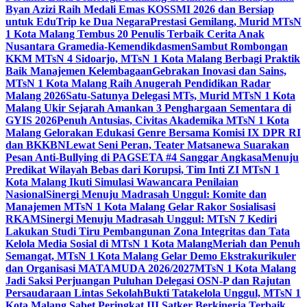
Byan Azizi Raih Medali Emas KOSSMI 2026 dan Bersiap
untuk EduTrip ke Dua Negara
Prestasi Gemilang, Murid MTsN
1 Kota Malang Tembus 20 Penulis Terbaik Cerita Anak
Nusantara Gramedia-Kemendikdasmen
Sambut Rombongan
KKM MTsN 4 Sidoarjo, MTsN 1 Kota Malang Berbagi Praktik
Baik Manajemen Kelembagaan
Gebrakan Inovasi dan Sains,
MTsN 1 Kota Malang Raih Anugerah Pendidikan Radar
Malang 2026
Satu-Satunya Delegasi MTs, Murid MTsN 1 Kota
Malang Ukir Sejarah Amankan 3 Penghargaan Sementara di
GYIS 2026
Penuh Antusias, Civitas Akademika MTsN 1 Kota
Malang Gelorakan Edukasi Genre Bersama Komisi IX DPR RI
dan BKKBN
Lewat Seni Peran, Teater Matsanewa Suarakan
Pesan Anti-Bullying di PAGSETA #4 Sanggar Angkasa
Menuju
Predikat Wilayah Bebas dari Korupsi, Tim Inti ZI MTsN 1
Kota Malang Ikuti Simulasi Wawancara Penilaian
Nasional
Sinergi Menuju Madrasah Unggul: Komite dan
Manajemen MTsN 1 Kota Malang Gelar Rakor Sosialisasi
RKAM
Sinergi Menuju Madrasah Unggul: MTsN 7 Kediri
Lakukan Studi Tiru Pembangunan Zona Integritas dan Tata
Kelola Media Sosial di MTsN 1 Kota Malang
Meriah dan Penuh
Semangat, MTsN 1 Kota Malang Gelar Demo Ekstrakurikuler
dan Organisasi MATAMUDA 2026/2027
MTsN 1 Kota Malang
Jadi Saksi Perjuangan Puluhan Delegasi OSN-P dan Rajutan
Persaudaraan Lintas Sekolah
Bukti Tatakelola Unggul, MTsN 1
Kota Malang Sabet Peringkat III Satker Berkinerja Terbaik