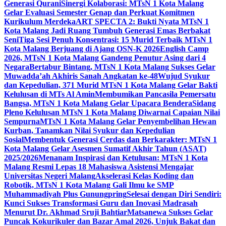
Generasi Qurani
Sinergi Kolaborasi: MTsN 1 Kota Malang
Gelar Evaluasi Semester Genap dan Perkuat Komitmen
Kurikulum Merdeka
ART SPECTA 2: Bukti Nyata MTsN 1
Kota Malang Jadi Ruang Tumbuh Generasi Emas Berbakat
Seni
Tiga Sesi Penuh Konsentrasi: 15 Murid Terbaik MTsN 1
Kota Malang Berjuang di Ajang OSN-K 2026
English Camp
2026, MTsN 1 Kota Malang Gandeng Penutur Asing dari 4
Negara
Bertabur Bintang, MTsN 1 Kota Malang Sukses Gelar
Muwadda’ah Akhiris Sanah Angkatan ke-48
Wujud Syukur
dan Kepedulian, 371 Murid MTsN 1 Kota Malang Gelar Bakti
Kelulusan di MTs Al Amin
Membumikan Pancasila Pemersatu
Bangsa, MTsN 1 Kota Malang Gelar Upacara Bendera
Sidang
Pleno Kelulusan MTsN 1 Kota Malang Diwarnai Capaian Nilai
Sempurna
MTsN 1 Kota Malang Gelar Penyembelihan Hewan
Kurban, Tanamkan Nilai Syukur dan Kepedulian
Sosial
Membentuk Generasi Cerdas dan Berkarakter: MTsN 1
Kota Malang Gelar Asesmen Sumatif Akhir Tahun (ASAT)
2025/2026
Menanam Inspirasi dan Ketulusan: MTsN 1 Kota
Malang Resmi Lepas 18 Mahasiswa Asistensi Mengajar
Universitas Negeri Malang
Akselerasi Kelas Koding dan
Robotik, MTsN 1 Kota Malang Gali Ilmu ke SMP
Muhammadiyah Plus Gunungpring
Selesai dengan Diri Sendiri:
Kunci Sukses Transformasi Guru dan Inovasi Madrasah
Menurut Dr. Akhmad Sruji Bahtiar
Matsanewa Sukses Gelar
Puncak Kokurikuler dan Bazar Amal 2026, Unjuk Bakat dan