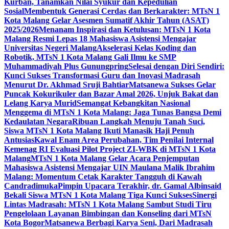
Kurban, Tanamkan Nilai Syukur dan Kepedulian
Sosial
Membentuk Generasi Cerdas dan Berkarakter: MTsN 1
Kota Malang Gelar Asesmen Sumatif Akhir Tahun (ASAT)
2025/2026
Menanam Inspirasi dan Ketulusan: MTsN 1 Kota
Malang Resmi Lepas 18 Mahasiswa Asistensi Mengajar
Universitas Negeri Malang
Akselerasi Kelas Koding dan
Robotik, MTsN 1 Kota Malang Gali Ilmu ke SMP
Muhammadiyah Plus Gunungpring
Selesai dengan Diri Sendiri:
Kunci Sukses Transformasi Guru dan Inovasi Madrasah
Menurut Dr. Akhmad Sruji Bahtiar
Matsanewa Sukses Gelar
Puncak Kokurikuler dan Bazar Amal 2026, Unjuk Bakat dan
Lelang Karya Murid
Semangat Kebangkitan Nasional
Menggema di MTsN 1 Kota Malang: Jaga Tunas Bangsa Demi
Kedaulatan Negara
Ribuan Langkah Menuju Tanah Suci,
Siswa MTsN 1 Kota Malang Ikuti Manasik Haji Penuh
Antusias
Kawal Enam Area Perubahan, Tim Penilai Internal
Kemenag RI Evaluasi Pilot Project ZI-WBK di MTsN 1 Kota
Malang
MTsN 1 Kota Malang Gelar Acara Penjemputan
Mahasiswa Asistensi Mengajar UIN Maulana Malik Ibrahim
Malang: Momentum Cetak Karakter Tangguh di Kawah
Candradimuka
Pimpin Upacara Terakhir, dr. Gamal Albinsaid
Bekali Siswa MTsN 1 Kota Malang Tiga Kunci Sukses
Sinergi
Lintas Madrasah: MTsN 1 Kota Malang Sambut Studi Tiru
Pengelolaan Layanan Bimbingan dan Konseling dari MTsN
Kota Bogor
Matsanewa Berbagi Karya Seni, Dari Madrasah