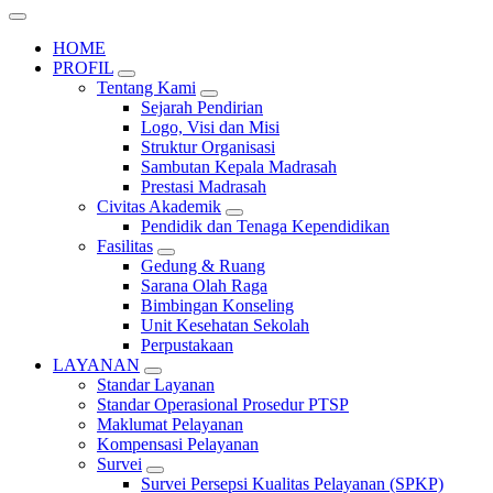
HOME
PROFIL
Tentang Kami
Sejarah Pendirian
Logo, Visi dan Misi
Struktur Organisasi
Sambutan Kepala Madrasah
Prestasi Madrasah
Civitas Akademik
Pendidik dan Tenaga Kependidikan
Fasilitas
Gedung & Ruang
Sarana Olah Raga
Bimbingan Konseling
Unit Kesehatan Sekolah
Perpustakaan
LAYANAN
Standar Layanan
Standar Operasional Prosedur PTSP
Maklumat Pelayanan
Kompensasi Pelayanan
Survei
Survei Persepsi Kualitas Pelayanan (SPKP)