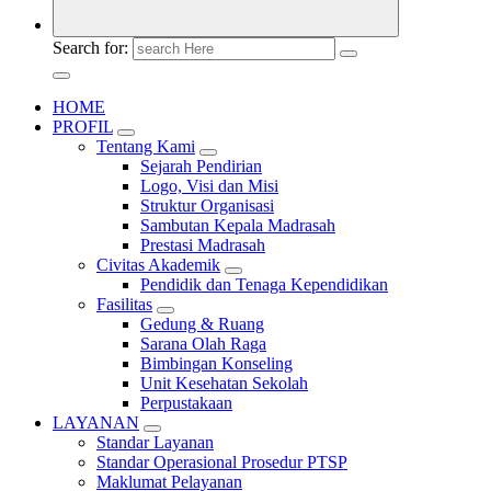
Search for:
HOME
PROFIL
Tentang Kami
Sejarah Pendirian
Logo, Visi dan Misi
Struktur Organisasi
Sambutan Kepala Madrasah
Prestasi Madrasah
Civitas Akademik
Pendidik dan Tenaga Kependidikan
Fasilitas
Gedung & Ruang
Sarana Olah Raga
Bimbingan Konseling
Unit Kesehatan Sekolah
Perpustakaan
LAYANAN
Standar Layanan
Standar Operasional Prosedur PTSP
Maklumat Pelayanan