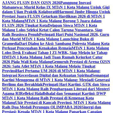
AJANG FLS3N DAN O2SN 2026
Panggung Inovasi
Matsanewa: Murid Kelas IX MTsN 1 Kota Malang Unjuk Gigi
dalam Ujian Praktik Kolaboratif
Harmoni Jimbe Hingga Unjuk
Prestasi Juara FLS3N Getarkan Hardiknas 2026 di MTsN 1
Kota Malang
MTsN 1 Kota Malang Borong 5 Juara dalam
FLS3N 2026 Tingkat Kota
Delapan Siswa MTsN 1 Kota
Malang Lolos Seleksi Ketat Calon Taruna Nusantara, Siap
Raih Beasiswa Penuh
Peringati Hari Puisi Nasional 2026, Guru
dan Murid MTsN 1 Kota Malang Launching Buku di
Gramedia
Dari Dialog ke Aksi: Sambang Polresta Malang Kota
Perkuat Pencegahan Kenakalan Remaja
MTsN 1 Kota Malang
Lolos Desk Evaluasi Tahap I ZI-WBK, Siap Melaju ke Tahap
II
MTsN 1 Kota Malang Jadi Tuan Rumah Kejurkot Catur
2026 Piala Wali Kota Malang
Gemuruh Prestasi di Arena O2SN
2026: Satu Atlet MTsN 1 Kota Malang Melaju Tingkat
Provinsi
Hari Pertama UM 2026 di MTsN 1 Kota Malang:
Integrasi Kecerdasan Digital dan Kekuatan Spiritual
Semangat
Kartini Menggema di MTsN 1 Kota Malang: Menjadi Generasi
Berilmu dan Berakhlak
Peringati Hari Kartini, GTK dan Siswa
MTsN 1 Kota Malang Raih Penghargaan Literasi dari Menteri
Agama RI
Refleksi Halalbihalal dan Semangat Kartini: DWP
MTsN 1 Kota Malang Raih Prestasi di Kemenag Kota
Malang
Ukir Prestasi di Kancah Provinsi, MTsN 1 Kota Malang
Raih Dua Medali Perunggu OLIMPABA 2026
Sinergi dan
Prestasi: Kepala MTsN 1 Kota Malang Paparkan Capaian