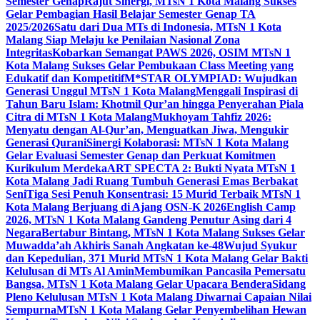
Semester Genap
Rajut Sinergi, MTsN 1 Kota Malang Sukses
Gelar Pembagian Hasil Belajar Semester Genap TA
2025/2026
Satu dari Dua MTs di Indonesia, MTsN 1 Kota
Malang Siap Melaju ke Penilaian Nasional Zona
Integritas
Kobarkan Semangat PAWS 2026, OSIM MTsN 1
Kota Malang Sukses Gelar Pembukaan Class Meeting yang
Edukatif dan Kompetitif
M*STAR OLYMPIAD: Wujudkan
Generasi Unggul MTsN 1 Kota Malang
Menggali Inspirasi di
Tahun Baru Islam: Khotmil Qur’an hingga Penyerahan Piala
Citra di MTsN 1 Kota Malang
Mukhoyam Tahfiz 2026:
Menyatu dengan Al-Qur’an, Menguatkan Jiwa, Mengukir
Generasi Qurani
Sinergi Kolaborasi: MTsN 1 Kota Malang
Gelar Evaluasi Semester Genap dan Perkuat Komitmen
Kurikulum Merdeka
ART SPECTA 2: Bukti Nyata MTsN 1
Kota Malang Jadi Ruang Tumbuh Generasi Emas Berbakat
Seni
Tiga Sesi Penuh Konsentrasi: 15 Murid Terbaik MTsN 1
Kota Malang Berjuang di Ajang OSN-K 2026
English Camp
2026, MTsN 1 Kota Malang Gandeng Penutur Asing dari 4
Negara
Bertabur Bintang, MTsN 1 Kota Malang Sukses Gelar
Muwadda’ah Akhiris Sanah Angkatan ke-48
Wujud Syukur
dan Kepedulian, 371 Murid MTsN 1 Kota Malang Gelar Bakti
Kelulusan di MTs Al Amin
Membumikan Pancasila Pemersatu
Bangsa, MTsN 1 Kota Malang Gelar Upacara Bendera
Sidang
Pleno Kelulusan MTsN 1 Kota Malang Diwarnai Capaian Nilai
Sempurna
MTsN 1 Kota Malang Gelar Penyembelihan Hewan