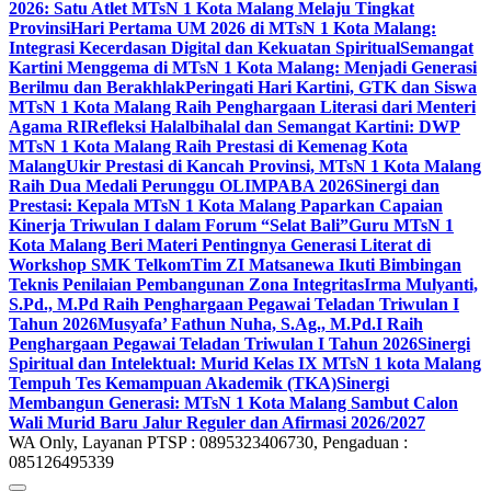
2026: Satu Atlet MTsN 1 Kota Malang Melaju Tingkat
Provinsi
Hari Pertama UM 2026 di MTsN 1 Kota Malang:
Integrasi Kecerdasan Digital dan Kekuatan Spiritual
Semangat
Kartini Menggema di MTsN 1 Kota Malang: Menjadi Generasi
Berilmu dan Berakhlak
Peringati Hari Kartini, GTK dan Siswa
MTsN 1 Kota Malang Raih Penghargaan Literasi dari Menteri
Agama RI
Refleksi Halalbihalal dan Semangat Kartini: DWP
MTsN 1 Kota Malang Raih Prestasi di Kemenag Kota
Malang
Ukir Prestasi di Kancah Provinsi, MTsN 1 Kota Malang
Raih Dua Medali Perunggu OLIMPABA 2026
Sinergi dan
Prestasi: Kepala MTsN 1 Kota Malang Paparkan Capaian
Kinerja Triwulan I dalam Forum “Selat Bali”
Guru MTsN 1
Kota Malang Beri Materi Pentingnya Generasi Literat di
Workshop SMK Telkom
Tim ZI Matsanewa Ikuti Bimbingan
Teknis Penilaian Pembangunan Zona Integritas
Irma Mulyanti,
S.Pd., M.Pd Raih Penghargaan Pegawai Teladan Triwulan I
Tahun 2026
Musyafa’ Fathun Nuha, S.Ag., M.Pd.I Raih
Penghargaan Pegawai Teladan Triwulan I Tahun 2026
Sinergi
Spiritual dan Intelektual: Murid Kelas IX MTsN 1 kota Malang
Tempuh Tes Kemampuan Akademik (TKA)
Sinergi
Membangun Generasi: MTsN 1 Kota Malang Sambut Calon
Wali Murid Baru Jalur Reguler dan Afirmasi 2026/2027
WA Only, Layanan PTSP : 0895323406730, Pengaduan :
085126495339