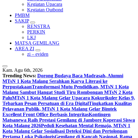
Kegiatan Upacara
Kegiatan Outbond
PMBM
SAKIP
RENSTRA
PERKIN
LKJ
MATSA GEMILANG
AREA ZI
zi – eviden
Kam. Agu 6th, 2026
Trending News:
Dorong Budaya Baca Madrasah, Alumni
MTsN 1 Kota Malang Serahkan Karya Literasi ke
Perpustakaan
Transformasi Mutu Pendidikan, MTsN 1 Kota
Malang Sambut Hangat Studi Tiru Rombongan MTsN 2 Kota
Palu
MTsN 1 Kota Malang Gelar Upacara Kokurikuler Kelas 9,
Tebarkan Pesan Persatuan di Era Digital
Tingkatkan Kualitas
Pelayanan Publik, MTsN 1 Kota Malang Gelar Bimtek
Excellent Front Office Berbasis Integritas
Kontingen
Matsanewa Raih Prestasi Gemilang di Jambore Koperasi Siswa
Kota Malang 2026
Peduli Kesehatan Mental Remaja, MTsN 1
Kota Malang Gelar Sosialisasi Deteksi Dini dan Pertolongan
Pertama Luka Psikologis
Gemilang di Kancah Nasional, Rama