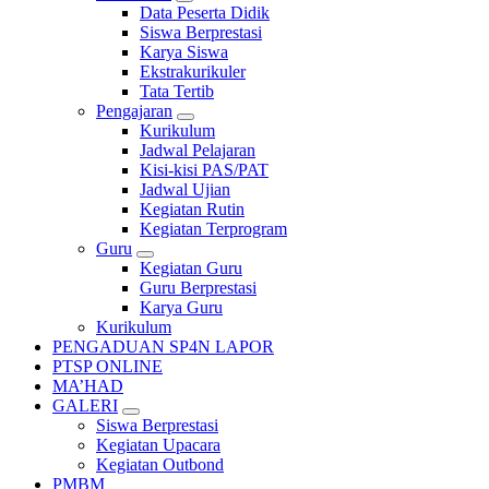
Data Peserta Didik
Siswa Berprestasi
Karya Siswa
Ekstrakurikuler
Tata Tertib
Pengajaran
Kurikulum
Jadwal Pelajaran
Kisi-kisi PAS/PAT
Jadwal Ujian
Kegiatan Rutin
Kegiatan Terprogram
Guru
Kegiatan Guru
Guru Berprestasi
Karya Guru
Kurikulum
PENGADUAN SP4N LAPOR
PTSP ONLINE
MA’HAD
GALERI
Siswa Berprestasi
Kegiatan Upacara
Kegiatan Outbond
PMBM