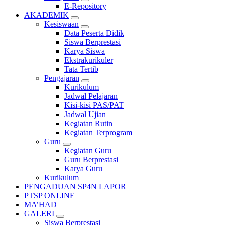
E-Repository
AKADEMIK
Kesiswaan
Data Peserta Didik
Siswa Berprestasi
Karya Siswa
Ekstrakurikuler
Tata Tertib
Pengajaran
Kurikulum
Jadwal Pelajaran
Kisi-kisi PAS/PAT
Jadwal Ujian
Kegiatan Rutin
Kegiatan Terprogram
Guru
Kegiatan Guru
Guru Berprestasi
Karya Guru
Kurikulum
PENGADUAN SP4N LAPOR
PTSP ONLINE
MA’HAD
GALERI
Siswa Berprestasi