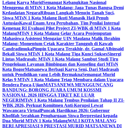
Lelang Karya Murid
Semangat Kebangkitan Nasional
Menggema di MTsN 1 Kota Malang: Jaga Tunas Bangsa Demi
Kedaulatan Negara
Ribuan Langkah Menuju Tanah Suci,
Siswa MTsN 1 Kota Malang Ikuti Manasik Haji Penuh
Antusias
Kawal Enam Area Perubahan, Tim Penilai Internal
Kemenag RI Evaluasi Pilot Project ZI-WBK di MTsN 1 Kota
Malang
MTsN 1 Kota Malang Gelar Acara Penjemputan
Mahasiswa Asistensi Mengajar UIN Maulana Malik Ibrahim
Malang: Momentum Cetak Karakter Tangguh di Kawah
Candradimuka
Pimpin Upacara Terakhir, dr. Gamal Albinsaid
Bekali Siswa MTsN 1 Kota Malang Tiga Kunci Sukses
Sinergi
Lintas Madrasah: MTsN 1 Kota Malang Sambut Studi Tiru
Pengelolaan Layanan Bimbingan dan Konseling dari MTsN
Kota Bogor
Matsanewa Berbagi Karya Seni, Dari Madrasah
untuk Pendidikan yang Lebih Bermakna
Semangat Murid
Kelas 9 MTsN 1 Kota Malang Tetap Membara dalam Upacara
Bendera Pasca-Ujian
MATSANEWA MENGGUNCANG
BANDUNG: BORONG JUARA UMUM KOSSMI
NASIONAL 2026 HINGGA TIKET KE LUAR
NEGERI
MTsN 1 Kota Malang Tembus Penilaian Tahap II ZI-
WBK 2026, Perkuat Komitmen Anti-Korupsi Lewat
Wawancara Virtual
Puncak Hardiknas 2026: Gubernur
Khofifah Serahkan Penghargaan Siswa Berprestasi kepada
Dua Murid MTsN 1 Kota Malang
WALI KOTA MALANG
BERI APRESIASI 9 PRESTASI MURID MATSANEWA DI