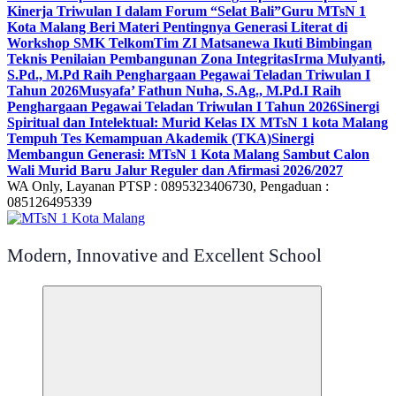
Kinerja Triwulan I dalam Forum “Selat Bali”
Guru MTsN 1
Kota Malang Beri Materi Pentingnya Generasi Literat di
Workshop SMK Telkom
Tim ZI Matsanewa Ikuti Bimbingan
Teknis Penilaian Pembangunan Zona Integritas
Irma Mulyanti,
S.Pd., M.Pd Raih Penghargaan Pegawai Teladan Triwulan I
Tahun 2026
Musyafa’ Fathun Nuha, S.Ag., M.Pd.I Raih
Penghargaan Pegawai Teladan Triwulan I Tahun 2026
Sinergi
Spiritual dan Intelektual: Murid Kelas IX MTsN 1 kota Malang
Tempuh Tes Kemampuan Akademik (TKA)
Sinergi
Membangun Generasi: MTsN 1 Kota Malang Sambut Calon
Wali Murid Baru Jalur Reguler dan Afirmasi 2026/2027
WA Only, Layanan PTSP : 0895323406730, Pengaduan :
085126495339
Modern, Innovative and Excellent School