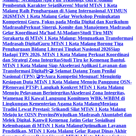
Pembentuk Karakter Sejati
Keren! Murid MTsN 1 Kota
Malang Raih Penghargaan di Ajang Internasional AYIMUN
2026
MTsN 1 Kota Malang Gelar Workshop Peningkatan
Kompetensi Guru, Fokus pada Media Digital dan Kurikulum
Madrasah
Perkuat Sinergi, Komite dan Manajemen Madrasah
Gelar Koordinasi Ma’had Al-Madany
Studi Tiru MIN
Surakarta di MTsN 1 Kota Malang: Menguatkan Transformasi
Madrasah Digital
Guru MTsN 1 Kota Malang Borong Tiga
Penghargaan Bidang Literasi Tingkat Nasional 2026
Siap
Hadapi TPN 2026, MTsN 1 Kota Malang Perkuat Koordinasi
dan Strategi Zona Integritas
Studi Tiru ke Kemenag Bantul,
MTsN 1 Kota Malang Siap Akselerasi Aplikasi Layanan dan
Transformasi Digital
✨🤝 Selamat Datang Team Penilai
Nasional (TPN) 🤝✨
Aura Kompetisi Menguat! Mengintip
Kesiapan Duta MTsN 1 Kota Malang Menuju Panggung OSN-
P
Renovasi PTSP: Langkah Konkret MTsN 1 Kota Malang
Menuju Pelayanan Berintegritas
Akselerasi Zona Integritas,
Wamenag RI Kawal Langsung Komitmen WBK-WBBM di
Lingkungan Kementerian Agama Kota Malang
Menjaga
Tradisi Lewat Prestasi: Srikandi Silat MTsN 1 Kota Malang
Melaju ke O2SN Provinsi
Wujudkan Madrasah Akuntabel dan
Melek Digital, Kanwil Kemenag Jatim Gelar Sosialisasi
Kelembagaan di MTsN 1 Kota Malang
Optimalkan Layanan
Pendidikan, MTsN 1 Kota Malang Gelar Rapat Dinas Akhir