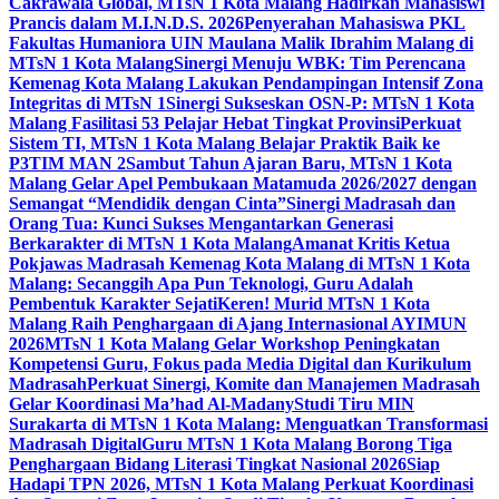
Cakrawala Global, MTsN 1 Kota Malang Hadirkan Mahasiswi
Prancis dalam M.I.N.D.S. 2026
Penyerahan Mahasiswa PKL
Fakultas Humaniora UIN Maulana Malik Ibrahim Malang di
MTsN 1 Kota Malang
Sinergi Menuju WBK: Tim Perencana
Kemenag Kota Malang Lakukan Pendampingan Intensif Zona
Integritas di MTsN 1
Sinergi Sukseskan OSN-P: MTsN 1 Kota
Malang Fasilitasi 53 Pelajar Hebat Tingkat Provinsi
Perkuat
Sistem TI, MTsN 1 Kota Malang Belajar Praktik Baik ke
P3TIM MAN 2
Sambut Tahun Ajaran Baru, MTsN 1 Kota
Malang Gelar Apel Pembukaan Matamuda 2026/2027 dengan
Semangat “Mendidik dengan Cinta”
Sinergi Madrasah dan
Orang Tua: Kunci Sukses Mengantarkan Generasi
Berkarakter di MTsN 1 Kota Malang
Amanat Kritis Ketua
Pokjawas Madrasah Kemenag Kota Malang di MTsN 1 Kota
Malang: Secanggih Apa Pun Teknologi, Guru Adalah
Pembentuk Karakter Sejati
Keren! Murid MTsN 1 Kota
Malang Raih Penghargaan di Ajang Internasional AYIMUN
2026
MTsN 1 Kota Malang Gelar Workshop Peningkatan
Kompetensi Guru, Fokus pada Media Digital dan Kurikulum
Madrasah
Perkuat Sinergi, Komite dan Manajemen Madrasah
Gelar Koordinasi Ma’had Al-Madany
Studi Tiru MIN
Surakarta di MTsN 1 Kota Malang: Menguatkan Transformasi
Madrasah Digital
Guru MTsN 1 Kota Malang Borong Tiga
Penghargaan Bidang Literasi Tingkat Nasional 2026
Siap
Hadapi TPN 2026, MTsN 1 Kota Malang Perkuat Koordinasi