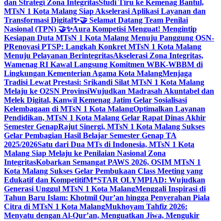
dan Strategi Zona Integritas
Studi Tiru ke Kemenag Bantul,
MTsN 1 Kota Malang Siap Akselerasi Aplikasi Layanan dan
Transformasi Digital
✨🤝 Selamat Datang Team Penilai
Nasional (TPN) 🤝✨
Aura Kompetisi Menguat! Mengintip
Kesiapan Duta MTsN 1 Kota Malang Menuju Panggung OSN-
P
Renovasi PTSP: Langkah Konkret MTsN 1 Kota Malang
Menuju Pelayanan Berintegritas
Akselerasi Zona Integritas,
Wamenag RI Kawal Langsung Komitmen WBK-WBBM di
Lingkungan Kementerian Agama Kota Malang
Menjaga
Tradisi Lewat Prestasi: Srikandi Silat MTsN 1 Kota Malang
Melaju ke O2SN Provinsi
Wujudkan Madrasah Akuntabel dan
Melek Digital, Kanwil Kemenag Jatim Gelar Sosialisasi
Kelembagaan di MTsN 1 Kota Malang
Optimalkan Layanan
Pendidikan, MTsN 1 Kota Malang Gelar Rapat Dinas Akhir
Semester Genap
Rajut Sinergi, MTsN 1 Kota Malang Sukses
Gelar Pembagian Hasil Belajar Semester Genap TA
2025/2026
Satu dari Dua MTs di Indonesia, MTsN 1 Kota
Malang Siap Melaju ke Penilaian Nasional Zona
Integritas
Kobarkan Semangat PAWS 2026, OSIM MTsN 1
Kota Malang Sukses Gelar Pembukaan Class Meeting yang
Edukatif dan Kompetitif
M*STAR OLYMPIAD: Wujudkan
Generasi Unggul MTsN 1 Kota Malang
Menggali Inspirasi di
Tahun Baru Islam: Khotmil Qur’an hingga Penyerahan Piala
Citra di MTsN 1 Kota Malang
Mukhoyam Tahfiz 2026:
Menyatu dengan Al-Qur’an, Menguatkan Jiwa, Mengukir