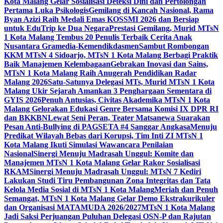
Kota Malang Gelar Sosialisasi Deteksi Dini dan Pertolongan
Pertama Luka Psikologis
Gemilang di Kancah Nasional, Rama
Byan Azizi Raih Medali Emas KOSSMI 2026 dan Bersiap
untuk EduTrip ke Dua Negara
Prestasi Gemilang, Murid MTsN
1 Kota Malang Tembus 20 Penulis Terbaik Cerita Anak
Nusantara Gramedia-Kemendikdasmen
Sambut Rombongan
KKM MTsN 4 Sidoarjo, MTsN 1 Kota Malang Berbagi Praktik
Baik Manajemen Kelembagaan
Gebrakan Inovasi dan Sains,
MTsN 1 Kota Malang Raih Anugerah Pendidikan Radar
Malang 2026
Satu-Satunya Delegasi MTs, Murid MTsN 1 Kota
Malang Ukir Sejarah Amankan 3 Penghargaan Sementara di
GYIS 2026
Penuh Antusias, Civitas Akademika MTsN 1 Kota
Malang Gelorakan Edukasi Genre Bersama Komisi IX DPR RI
dan BKKBN
Lewat Seni Peran, Teater Matsanewa Suarakan
Pesan Anti-Bullying di PAGSETA #4 Sanggar Angkasa
Menuju
Predikat Wilayah Bebas dari Korupsi, Tim Inti ZI MTsN 1
Kota Malang Ikuti Simulasi Wawancara Penilaian
Nasional
Sinergi Menuju Madrasah Unggul: Komite dan
Manajemen MTsN 1 Kota Malang Gelar Rakor Sosialisasi
RKAM
Sinergi Menuju Madrasah Unggul: MTsN 7 Kediri
Lakukan Studi Tiru Pembangunan Zona Integritas dan Tata
Kelola Media Sosial di MTsN 1 Kota Malang
Meriah dan Penuh
Semangat, MTsN 1 Kota Malang Gelar Demo Ekstrakurikuler
dan Organisasi MATAMUDA 2026/2027
MTsN 1 Kota Malang
Jadi Saksi Perjuangan Puluhan Delegasi OSN-P dan Rajutan