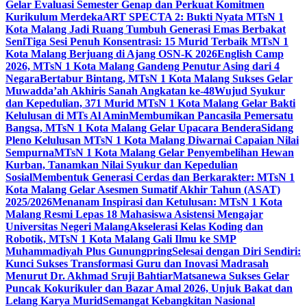
Gelar Evaluasi Semester Genap dan Perkuat Komitmen
Kurikulum Merdeka
ART SPECTA 2: Bukti Nyata MTsN 1
Kota Malang Jadi Ruang Tumbuh Generasi Emas Berbakat
Seni
Tiga Sesi Penuh Konsentrasi: 15 Murid Terbaik MTsN 1
Kota Malang Berjuang di Ajang OSN-K 2026
English Camp
2026, MTsN 1 Kota Malang Gandeng Penutur Asing dari 4
Negara
Bertabur Bintang, MTsN 1 Kota Malang Sukses Gelar
Muwadda’ah Akhiris Sanah Angkatan ke-48
Wujud Syukur
dan Kepedulian, 371 Murid MTsN 1 Kota Malang Gelar Bakti
Kelulusan di MTs Al Amin
Membumikan Pancasila Pemersatu
Bangsa, MTsN 1 Kota Malang Gelar Upacara Bendera
Sidang
Pleno Kelulusan MTsN 1 Kota Malang Diwarnai Capaian Nilai
Sempurna
MTsN 1 Kota Malang Gelar Penyembelihan Hewan
Kurban, Tanamkan Nilai Syukur dan Kepedulian
Sosial
Membentuk Generasi Cerdas dan Berkarakter: MTsN 1
Kota Malang Gelar Asesmen Sumatif Akhir Tahun (ASAT)
2025/2026
Menanam Inspirasi dan Ketulusan: MTsN 1 Kota
Malang Resmi Lepas 18 Mahasiswa Asistensi Mengajar
Universitas Negeri Malang
Akselerasi Kelas Koding dan
Robotik, MTsN 1 Kota Malang Gali Ilmu ke SMP
Muhammadiyah Plus Gunungpring
Selesai dengan Diri Sendiri:
Kunci Sukses Transformasi Guru dan Inovasi Madrasah
Menurut Dr. Akhmad Sruji Bahtiar
Matsanewa Sukses Gelar
Puncak Kokurikuler dan Bazar Amal 2026, Unjuk Bakat dan
Lelang Karya Murid
Semangat Kebangkitan Nasional