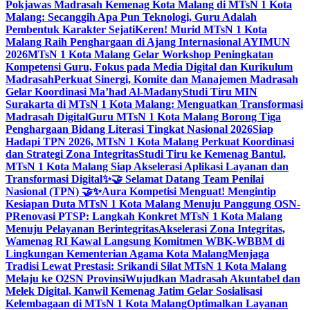
Pokjawas Madrasah Kemenag Kota Malang di MTsN 1 Kota
Malang: Secanggih Apa Pun Teknologi, Guru Adalah
Pembentuk Karakter Sejati
Keren! Murid MTsN 1 Kota
Malang Raih Penghargaan di Ajang Internasional AYIMUN
2026
MTsN 1 Kota Malang Gelar Workshop Peningkatan
Kompetensi Guru, Fokus pada Media Digital dan Kurikulum
Madrasah
Perkuat Sinergi, Komite dan Manajemen Madrasah
Gelar Koordinasi Ma’had Al-Madany
Studi Tiru MIN
Surakarta di MTsN 1 Kota Malang: Menguatkan Transformasi
Madrasah Digital
Guru MTsN 1 Kota Malang Borong Tiga
Penghargaan Bidang Literasi Tingkat Nasional 2026
Siap
Hadapi TPN 2026, MTsN 1 Kota Malang Perkuat Koordinasi
dan Strategi Zona Integritas
Studi Tiru ke Kemenag Bantul,
MTsN 1 Kota Malang Siap Akselerasi Aplikasi Layanan dan
Transformasi Digital
✨🤝 Selamat Datang Team Penilai
Nasional (TPN) 🤝✨
Aura Kompetisi Menguat! Mengintip
Kesiapan Duta MTsN 1 Kota Malang Menuju Panggung OSN-
P
Renovasi PTSP: Langkah Konkret MTsN 1 Kota Malang
Menuju Pelayanan Berintegritas
Akselerasi Zona Integritas,
Wamenag RI Kawal Langsung Komitmen WBK-WBBM di
Lingkungan Kementerian Agama Kota Malang
Menjaga
Tradisi Lewat Prestasi: Srikandi Silat MTsN 1 Kota Malang
Melaju ke O2SN Provinsi
Wujudkan Madrasah Akuntabel dan
Melek Digital, Kanwil Kemenag Jatim Gelar Sosialisasi
Kelembagaan di MTsN 1 Kota Malang
Optimalkan Layanan