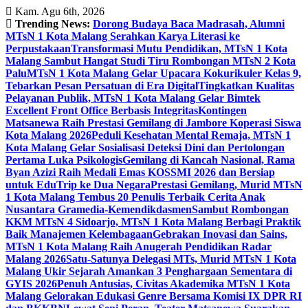
Skip
Kam. Agu 6th, 2026
to
Trending News:
Dorong Budaya Baca Madrasah, Alumni
content
MTsN 1 Kota Malang Serahkan Karya Literasi ke
Perpustakaan
Transformasi Mutu Pendidikan, MTsN 1 Kota
Malang Sambut Hangat Studi Tiru Rombongan MTsN 2 Kota
Palu
MTsN 1 Kota Malang Gelar Upacara Kokurikuler Kelas 9,
Tebarkan Pesan Persatuan di Era Digital
Tingkatkan Kualitas
Pelayanan Publik, MTsN 1 Kota Malang Gelar Bimtek
Excellent Front Office Berbasis Integritas
Kontingen
Matsanewa Raih Prestasi Gemilang di Jambore Koperasi Siswa
Kota Malang 2026
Peduli Kesehatan Mental Remaja, MTsN 1
Kota Malang Gelar Sosialisasi Deteksi Dini dan Pertolongan
Pertama Luka Psikologis
Gemilang di Kancah Nasional, Rama
Byan Azizi Raih Medali Emas KOSSMI 2026 dan Bersiap
untuk EduTrip ke Dua Negara
Prestasi Gemilang, Murid MTsN
1 Kota Malang Tembus 20 Penulis Terbaik Cerita Anak
Nusantara Gramedia-Kemendikdasmen
Sambut Rombongan
KKM MTsN 4 Sidoarjo, MTsN 1 Kota Malang Berbagi Praktik
Baik Manajemen Kelembagaan
Gebrakan Inovasi dan Sains,
MTsN 1 Kota Malang Raih Anugerah Pendidikan Radar
Malang 2026
Satu-Satunya Delegasi MTs, Murid MTsN 1 Kota
Malang Ukir Sejarah Amankan 3 Penghargaan Sementara di
GYIS 2026
Penuh Antusias, Civitas Akademika MTsN 1 Kota
Malang Gelorakan Edukasi Genre Bersama Komisi IX DPR RI