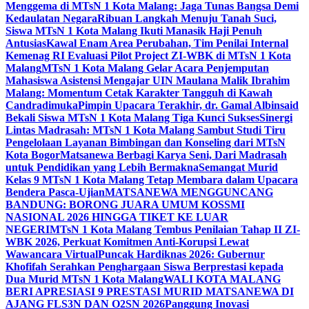
Menggema di MTsN 1 Kota Malang: Jaga Tunas Bangsa Demi
Kedaulatan Negara
Ribuan Langkah Menuju Tanah Suci,
Siswa MTsN 1 Kota Malang Ikuti Manasik Haji Penuh
Antusias
Kawal Enam Area Perubahan, Tim Penilai Internal
Kemenag RI Evaluasi Pilot Project ZI-WBK di MTsN 1 Kota
Malang
MTsN 1 Kota Malang Gelar Acara Penjemputan
Mahasiswa Asistensi Mengajar UIN Maulana Malik Ibrahim
Malang: Momentum Cetak Karakter Tangguh di Kawah
Candradimuka
Pimpin Upacara Terakhir, dr. Gamal Albinsaid
Bekali Siswa MTsN 1 Kota Malang Tiga Kunci Sukses
Sinergi
Lintas Madrasah: MTsN 1 Kota Malang Sambut Studi Tiru
Pengelolaan Layanan Bimbingan dan Konseling dari MTsN
Kota Bogor
Matsanewa Berbagi Karya Seni, Dari Madrasah
untuk Pendidikan yang Lebih Bermakna
Semangat Murid
Kelas 9 MTsN 1 Kota Malang Tetap Membara dalam Upacara
Bendera Pasca-Ujian
MATSANEWA MENGGUNCANG
BANDUNG: BORONG JUARA UMUM KOSSMI
NASIONAL 2026 HINGGA TIKET KE LUAR
NEGERI
MTsN 1 Kota Malang Tembus Penilaian Tahap II ZI-
WBK 2026, Perkuat Komitmen Anti-Korupsi Lewat
Wawancara Virtual
Puncak Hardiknas 2026: Gubernur
Khofifah Serahkan Penghargaan Siswa Berprestasi kepada
Dua Murid MTsN 1 Kota Malang
WALI KOTA MALANG
BERI APRESIASI 9 PRESTASI MURID MATSANEWA DI
AJANG FLS3N DAN O2SN 2026
Panggung Inovasi