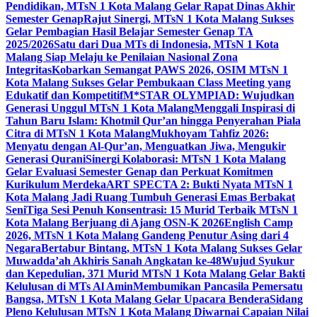
Pendidikan, MTsN 1 Kota Malang Gelar Rapat Dinas Akhir
Semester Genap
Rajut Sinergi, MTsN 1 Kota Malang Sukses
Gelar Pembagian Hasil Belajar Semester Genap TA
2025/2026
Satu dari Dua MTs di Indonesia, MTsN 1 Kota
Malang Siap Melaju ke Penilaian Nasional Zona
Integritas
Kobarkan Semangat PAWS 2026, OSIM MTsN 1
Kota Malang Sukses Gelar Pembukaan Class Meeting yang
Edukatif dan Kompetitif
M*STAR OLYMPIAD: Wujudkan
Generasi Unggul MTsN 1 Kota Malang
Menggali Inspirasi di
Tahun Baru Islam: Khotmil Qur’an hingga Penyerahan Piala
Citra di MTsN 1 Kota Malang
Mukhoyam Tahfiz 2026:
Menyatu dengan Al-Qur’an, Menguatkan Jiwa, Mengukir
Generasi Qurani
Sinergi Kolaborasi: MTsN 1 Kota Malang
Gelar Evaluasi Semester Genap dan Perkuat Komitmen
Kurikulum Merdeka
ART SPECTA 2: Bukti Nyata MTsN 1
Kota Malang Jadi Ruang Tumbuh Generasi Emas Berbakat
Seni
Tiga Sesi Penuh Konsentrasi: 15 Murid Terbaik MTsN 1
Kota Malang Berjuang di Ajang OSN-K 2026
English Camp
2026, MTsN 1 Kota Malang Gandeng Penutur Asing dari 4
Negara
Bertabur Bintang, MTsN 1 Kota Malang Sukses Gelar
Muwadda’ah Akhiris Sanah Angkatan ke-48
Wujud Syukur
dan Kepedulian, 371 Murid MTsN 1 Kota Malang Gelar Bakti
Kelulusan di MTs Al Amin
Membumikan Pancasila Pemersatu
Bangsa, MTsN 1 Kota Malang Gelar Upacara Bendera
Sidang
Pleno Kelulusan MTsN 1 Kota Malang Diwarnai Capaian Nilai