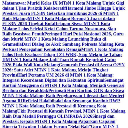
Matsanewa: Murid Kelas IX MTsN 1 Kota Malang Unjuk Gigi
dalam Ujian Praktik Kolaboratif
Harmoni Jimbe Hingga Unjuk
Prestasi Juara FLS3N Getarkan Hardiknas 2026 di MTsN 1
Kota Malang
MTsN 1 Kota Malang Borong 5 Juara dalam
FLS3N 2026 Tingkat Kota
Delapan Siswa MTsN 1 Kota
Malang Lolos Seleksi Ketat Calon Taruna Nusantara, Siap
Raih Beasiswa Penuh
Peringati Hari Puisi Nasional 2026, Guru
dan Murid MTsN 1 Kota Malang Launching Buku di
Gramedia
Dari Dialog ke Aksi: Sambang Polresta Malang Kota
Perkuat Pencegahan Kenakalan Remaja
MTsN 1 Kota Malang
Lolos Desk Evaluasi Tahap I ZI-WBK, Siap Melaju ke Tahap
II
MTsN 1 Kota Malang Jadi Tuan Rumah Kejurkot Catur
2026 Piala Wali Kota Malang
Gemuruh Prestasi di Arena O2SN
2026: Satu Atlet MTsN 1 Kota Malang Melaju Tingkat
Provinsi
Hari Pertama UM 2026 di MTsN 1 Kota Malang:
Integrasi Kecerdasan Digital dan Kekuatan Spiritual
Semangat
Kartini Menggema di MTsN 1 Kota Malang: Menjadi Generasi
Berilmu dan Berakhlak
Peringati Hari Kartini, GTK dan Siswa
MTsN 1 Kota Malang Raih Penghargaan Literasi dari Menteri
Agama RI
Refleksi Halalbihalal dan Semangat Kartini: DWP
MTsN 1 Kota Malang Raih Prestasi di Kemenag Kota
Malang
Ukir Prestasi di Kancah Provinsi, MTsN 1 Kota Malang
Raih Dua Medali Perunggu OLIMPABA 2026
Sinergi dan
Prestasi: Kepala MTsN 1 Kota Malang Paparkan Capaian
Kinerja Triwulan I dalam Forum “Selat Bali”
Guru MTsN 1