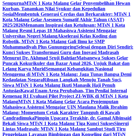
Sempurna
MTsN 1 Kota Malang Gelar Penyembelihan Hewan
Kurban, Tanamkan Nilai Syukur dan Kepedulian
Sosial
Membentuk Generasi Cerdas dan Berkarakter: MTsN 1
Kota Malang Gelar Asesmen Sumatif Akhir Tahun (ASAT)
2025/2026
Menanam Inspirasi dan Ketulusan: MTsN 1 Kota
Malang Resmi Lepas 18 Mahasiswa Asistensi Mengajar
Universitas Negeri Malang
Akselerasi Kelas Koding dan
Robotik, MTsN 1 Kota Malang Gali Ilmu ke SMP
Muhammadiyah Plus Gunungpring
Selesai dengan Diri Sendiri:
Kunci Sukses Transformasi Guru dan Inovasi Madrasah
Menurut Dr. Akhmad Sruji Bahtiar
Matsanewa Sukses Gelar
Puncak Kokurikuler dan Bazar Amal 2026, Unjuk Bakat dan
Lelang Karya Murid
Semangat Kebangkitan Nasional
Menggema di MTsN 1 Kota Malang: Jaga Tunas Bangsa Demi
Kedaulatan Negara
Ribuan Langkah Menuju Tanah Suci,
Siswa MTsN 1 Kota Malang Ikuti Manasik Haji Penuh
Antusias
Kawal Enam Area Perubahan, Tim Penilai Internal
Kemenag RI Evaluasi Pilot Project ZI-WBK di MTsN 1 Kota
Malang
MTsN 1 Kota Malang Gelar Acara Penjemputan
Mahasiswa Asistensi Mengajar UIN Maulana Malik Ibrahim
Malang: Momentum Cetak Karakter Tangguh di Kawah
Candradimuka
Pimpin Upacara Terakhir, dr. Gamal Albinsaid
Bekali Siswa MTsN 1 Kota Malang Tiga Kunci Sukses
Sinergi
Lintas Madrasah: MTsN 1 Kota Malang Sambut Studi Tiru
Pengelolaan Layanan Bimbingan dan Konseling dari MTsN