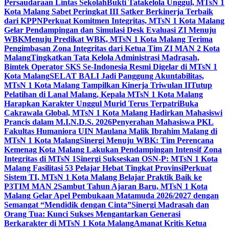
Persaudaraan Lintas Sekolah
Bukti Tatakelola Unggul, MTsN 1
Kota Malang Sabet Peringkat III Satker Berkinerja Terbaik
dari KPPN
Perkuat Komitmen Integritas, MTsN 1 Kota Malang
Gelar Pendampingan dan Simulasi Desk Evaluasi ZI Menuju
WBK
Menuju Predikat WBK, MTsN 1 Kota Malang Terima
Pengimbasan Zona Integritas dari Ketua Tim ZI MAN 2 Kota
Malang
Tingkatkan Tata Kelola Administrasi Madrasah,
Bimtek Operator SKS Se-Indonesia Resmi Digelar di MTsN 1
Kota Malang
SELAT BALI Jadi Panggung Akuntabilitas,
MTsN 1 Kota Malang Tampilkan Kinerja Triwulan II
Tutup
Pelatihan di Lanal Malang, Kepala MTsN 1 Kota Malang
Harapkan Karakter Unggul Murid Terus Terpatri
Buka
Cakrawala Global, MTsN 1 Kota Malang Hadirkan Mahasiswi
Prancis dalam M.I.N.D.S. 2026
Penyerahan Mahasiswa PKL
Fakultas Humaniora UIN Maulana Malik Ibrahim Malang di
MTsN 1 Kota Malang
Sinergi Menuju WBK: Tim Perencana
Kemenag Kota Malang Lakukan Pendampingan Intensif Zona
Integritas di MTsN 1
Sinergi Sukseskan OSN-P: MTsN 1 Kota
Malang Fasilitasi 53 Pelajar Hebat Tingkat Provinsi
Perkuat
Sistem TI, MTsN 1 Kota Malang Belajar Praktik Baik ke
P3TIM MAN 2
Sambut Tahun Ajaran Baru, MTsN 1 Kota
Malang Gelar Apel Pembukaan Matamuda 2026/2027 dengan
Semangat “Mendidik dengan Cinta”
Sinergi Madrasah dan
Orang Tua: Kunci Sukses Mengantarkan Generasi
Berkarakter di MTsN 1 Kota Malang
Amanat Kritis Ketua