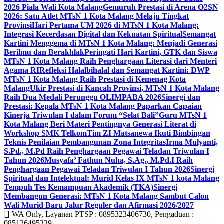
2026 Piala Wali Kota Malang
Gemuruh Prestasi di Arena O2SN
2026: Satu Atlet MTsN 1 Kota Malang Melaju Tingkat
Provinsi
Hari Pertama UM 2026 di MTsN 1 Kota Malang:
Integrasi Kecerdasan Digital dan Kekuatan Spiritual
Semangat
Kartini Menggema di MTsN 1 Kota Malang: Menjadi Generasi
Berilmu dan Berakhlak
Peringati Hari Kartini, GTK dan Siswa
MTsN 1 Kota Malang Raih Penghargaan Literasi dari Menteri
Agama RI
Refleksi Halalbihalal dan Semangat Kartini: DWP
MTsN 1 Kota Malang Raih Prestasi di Kemenag Kota
Malang
Ukir Prestasi di Kancah Provinsi, MTsN 1 Kota Malang
Raih Dua Medali Perunggu OLIMPABA 2026
Sinergi dan
Prestasi: Kepala MTsN 1 Kota Malang Paparkan Capaian
Kinerja Triwulan I dalam Forum “Selat Bali”
Guru MTsN 1
Kota Malang Beri Materi Pentingnya Generasi Literat di
Workshop SMK Telkom
Tim ZI Matsanewa Ikuti Bimbingan
Teknis Penilaian Pembangunan Zona Integritas
Irma Mulyanti,
S.Pd., M.Pd Raih Penghargaan Pegawai Teladan Triwulan I
Tahun 2026
Musyafa’ Fathun Nuha, S.Ag., M.Pd.I Raih
Penghargaan Pegawai Teladan Triwulan I Tahun 2026
Sinergi
Spiritual dan Intelektual: Murid Kelas IX MTsN 1 kota Malang
Tempuh Tes Kemampuan Akademik (TKA)
Sinergi
Membangun Generasi: MTsN 1 Kota Malang Sambut Calon
Wali Murid Baru Jalur Reguler dan Afirmasi 2026/2027
WA Only, Layanan PTSP : 0895323406730, Pengaduan :
085126495339