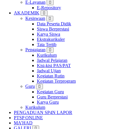
E-Layanan
E-Repository
AKADEMIK
Kesiswaan
Data Peserta Didik
Siswa Berprestasi
Karya Siswa
Ekstrakurikuler
Tata Tertib
Pengajaran
Kurikulum
Jadwal Pelajaran
Kisi-kisi PAS/PAT
Jadwal Ujian
Kegiatan Rutin
Kegiatan Terprogram
Guru
Kegiatan Guru
Guru Berprestasi
Karya Guru
Kurikulum
PENGADUAN SP4N LAPOR
PTSP ONLINE
MA’HAD
GALERI