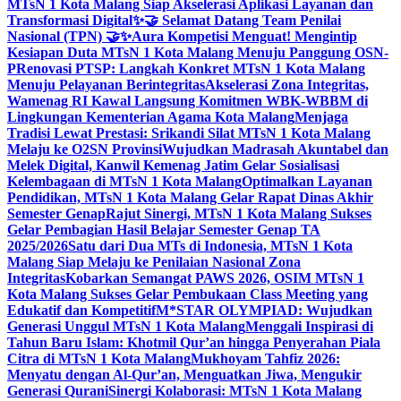
MTsN 1 Kota Malang Siap Akselerasi Aplikasi Layanan dan
Transformasi Digital
✨🤝 Selamat Datang Team Penilai
Nasional (TPN) 🤝✨
Aura Kompetisi Menguat! Mengintip
Kesiapan Duta MTsN 1 Kota Malang Menuju Panggung OSN-
P
Renovasi PTSP: Langkah Konkret MTsN 1 Kota Malang
Menuju Pelayanan Berintegritas
Akselerasi Zona Integritas,
Wamenag RI Kawal Langsung Komitmen WBK-WBBM di
Lingkungan Kementerian Agama Kota Malang
Menjaga
Tradisi Lewat Prestasi: Srikandi Silat MTsN 1 Kota Malang
Melaju ke O2SN Provinsi
Wujudkan Madrasah Akuntabel dan
Melek Digital, Kanwil Kemenag Jatim Gelar Sosialisasi
Kelembagaan di MTsN 1 Kota Malang
Optimalkan Layanan
Pendidikan, MTsN 1 Kota Malang Gelar Rapat Dinas Akhir
Semester Genap
Rajut Sinergi, MTsN 1 Kota Malang Sukses
Gelar Pembagian Hasil Belajar Semester Genap TA
2025/2026
Satu dari Dua MTs di Indonesia, MTsN 1 Kota
Malang Siap Melaju ke Penilaian Nasional Zona
Integritas
Kobarkan Semangat PAWS 2026, OSIM MTsN 1
Kota Malang Sukses Gelar Pembukaan Class Meeting yang
Edukatif dan Kompetitif
M*STAR OLYMPIAD: Wujudkan
Generasi Unggul MTsN 1 Kota Malang
Menggali Inspirasi di
Tahun Baru Islam: Khotmil Qur’an hingga Penyerahan Piala
Citra di MTsN 1 Kota Malang
Mukhoyam Tahfiz 2026:
Menyatu dengan Al-Qur’an, Menguatkan Jiwa, Mengukir
Generasi Qurani
Sinergi Kolaborasi: MTsN 1 Kota Malang