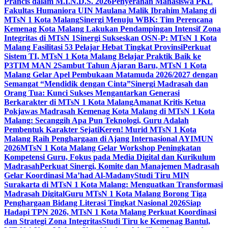
Prancis dalam M.I.N.D.S. 2026
Penyerahan Mahasiswa PKL
Fakultas Humaniora UIN Maulana Malik Ibrahim Malang di
MTsN 1 Kota Malang
Sinergi Menuju WBK: Tim Perencana
Kemenag Kota Malang Lakukan Pendampingan Intensif Zona
Integritas di MTsN 1
Sinergi Sukseskan OSN-P: MTsN 1 Kota
Malang Fasilitasi 53 Pelajar Hebat Tingkat Provinsi
Perkuat
Sistem TI, MTsN 1 Kota Malang Belajar Praktik Baik ke
P3TIM MAN 2
Sambut Tahun Ajaran Baru, MTsN 1 Kota
Malang Gelar Apel Pembukaan Matamuda 2026/2027 dengan
Semangat “Mendidik dengan Cinta”
Sinergi Madrasah dan
Orang Tua: Kunci Sukses Mengantarkan Generasi
Berkarakter di MTsN 1 Kota Malang
Amanat Kritis Ketua
Pokjawas Madrasah Kemenag Kota Malang di MTsN 1 Kota
Malang: Secanggih Apa Pun Teknologi, Guru Adalah
Pembentuk Karakter Sejati
Keren! Murid MTsN 1 Kota
Malang Raih Penghargaan di Ajang Internasional AYIMUN
2026
MTsN 1 Kota Malang Gelar Workshop Peningkatan
Kompetensi Guru, Fokus pada Media Digital dan Kurikulum
Madrasah
Perkuat Sinergi, Komite dan Manajemen Madrasah
Gelar Koordinasi Ma’had Al-Madany
Studi Tiru MIN
Surakarta di MTsN 1 Kota Malang: Menguatkan Transformasi
Madrasah Digital
Guru MTsN 1 Kota Malang Borong Tiga
Penghargaan Bidang Literasi Tingkat Nasional 2026
Siap
Hadapi TPN 2026, MTsN 1 Kota Malang Perkuat Koordinasi
dan Strategi Zona Integritas
Studi Tiru ke Kemenag Bantul,