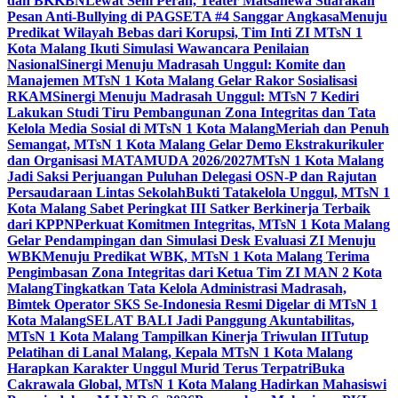
dan BKKBN
Lewat Seni Peran, Teater Matsanewa Suarakan
Pesan Anti-Bullying di PAGSETA #4 Sanggar Angkasa
Menuju
Predikat Wilayah Bebas dari Korupsi, Tim Inti ZI MTsN 1
Kota Malang Ikuti Simulasi Wawancara Penilaian
Nasional
Sinergi Menuju Madrasah Unggul: Komite dan
Manajemen MTsN 1 Kota Malang Gelar Rakor Sosialisasi
RKAM
Sinergi Menuju Madrasah Unggul: MTsN 7 Kediri
Lakukan Studi Tiru Pembangunan Zona Integritas dan Tata
Kelola Media Sosial di MTsN 1 Kota Malang
Meriah dan Penuh
Semangat, MTsN 1 Kota Malang Gelar Demo Ekstrakurikuler
dan Organisasi MATAMUDA 2026/2027
MTsN 1 Kota Malang
Jadi Saksi Perjuangan Puluhan Delegasi OSN-P dan Rajutan
Persaudaraan Lintas Sekolah
Bukti Tatakelola Unggul, MTsN 1
Kota Malang Sabet Peringkat III Satker Berkinerja Terbaik
dari KPPN
Perkuat Komitmen Integritas, MTsN 1 Kota Malang
Gelar Pendampingan dan Simulasi Desk Evaluasi ZI Menuju
WBK
Menuju Predikat WBK, MTsN 1 Kota Malang Terima
Pengimbasan Zona Integritas dari Ketua Tim ZI MAN 2 Kota
Malang
Tingkatkan Tata Kelola Administrasi Madrasah,
Bimtek Operator SKS Se-Indonesia Resmi Digelar di MTsN 1
Kota Malang
SELAT BALI Jadi Panggung Akuntabilitas,
MTsN 1 Kota Malang Tampilkan Kinerja Triwulan II
Tutup
Pelatihan di Lanal Malang, Kepala MTsN 1 Kota Malang
Harapkan Karakter Unggul Murid Terus Terpatri
Buka
Cakrawala Global, MTsN 1 Kota Malang Hadirkan Mahasiswi