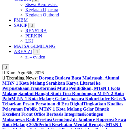
Siswa Berprestasi
Kegiatan Upacara
Kegiatan Outbond
PMBM
SAKIP
RENSTRA
PERKIN
LKJ
MATSA GEMILANG
AREA ZI
zi – eviden
Kam. Agu 6th, 2026
Trending News:
Dorong Budaya Baca Madrasah, Alumni
MTsN 1 Kota Malang Serahkan Karya Literasi ke
Perpustakaan
Transformasi Mutu Pendidikan, MTsN 1 Kota
Malang Sambut Hangat Studi Tiru Rombongan MTsN 2 Kota
Palu
MTsN 1 Kota Malang Gelar Upacara Kokurikuler Kelas 9,
Tebarkan Pesan Persatuan di Era Digital
Tingkatkan Kualitas
Pelayanan Publik, MTsN 1 Kota Malang Gelar Bimtek
Excellent Front Office Berbasis Integritas
Kontingen
Matsanewa Raih Prestasi Gemilang di Jambore Koperasi Siswa
Kota Malang 2026
Peduli Kesehatan Mental Remaja, MTsN 1