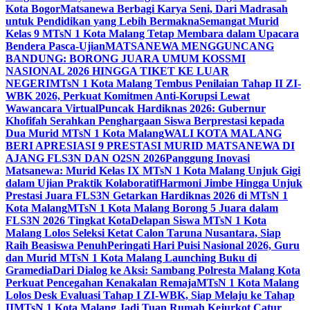
Kota Bogor
Matsanewa Berbagi Karya Seni, Dari Madrasah
untuk Pendidikan yang Lebih Bermakna
Semangat Murid
Kelas 9 MTsN 1 Kota Malang Tetap Membara dalam Upacara
Bendera Pasca-Ujian
MATSANEWA MENGGUNCANG
BANDUNG: BORONG JUARA UMUM KOSSMI
NASIONAL 2026 HINGGA TIKET KE LUAR
NEGERI
MTsN 1 Kota Malang Tembus Penilaian Tahap II ZI-
WBK 2026, Perkuat Komitmen Anti-Korupsi Lewat
Wawancara Virtual
Puncak Hardiknas 2026: Gubernur
Khofifah Serahkan Penghargaan Siswa Berprestasi kepada
Dua Murid MTsN 1 Kota Malang
WALI KOTA MALANG
BERI APRESIASI 9 PRESTASI MURID MATSANEWA DI
AJANG FLS3N DAN O2SN 2026
Panggung Inovasi
Matsanewa: Murid Kelas IX MTsN 1 Kota Malang Unjuk Gigi
dalam Ujian Praktik Kolaboratif
Harmoni Jimbe Hingga Unjuk
Prestasi Juara FLS3N Getarkan Hardiknas 2026 di MTsN 1
Kota Malang
MTsN 1 Kota Malang Borong 5 Juara dalam
FLS3N 2026 Tingkat Kota
Delapan Siswa MTsN 1 Kota
Malang Lolos Seleksi Ketat Calon Taruna Nusantara, Siap
Raih Beasiswa Penuh
Peringati Hari Puisi Nasional 2026, Guru
dan Murid MTsN 1 Kota Malang Launching Buku di
Gramedia
Dari Dialog ke Aksi: Sambang Polresta Malang Kota
Perkuat Pencegahan Kenakalan Remaja
MTsN 1 Kota Malang
Lolos Desk Evaluasi Tahap I ZI-WBK, Siap Melaju ke Tahap
II
MTsN 1 Kota Malang Jadi Tuan Rumah Kejurkot Catur