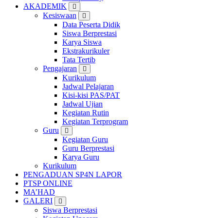
AKADEMIK
Kesiswaan
Data Peserta Didik
Siswa Berprestasi
Karya Siswa
Ekstrakurikuler
Tata Tertib
Pengajaran
Kurikulum
Jadwal Pelajaran
Kisi-kisi PAS/PAT
Jadwal Ujian
Kegiatan Rutin
Kegiatan Terprogram
Guru
Kegiatan Guru
Guru Berprestasi
Karya Guru
Kurikulum
PENGADUAN SP4N LAPOR
PTSP ONLINE
MA’HAD
GALERI
Siswa Berprestasi