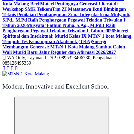
Kota Malang Beri Materi Pentingnya Generasi Literat di
Workshop SMK Telkom
Tim ZI Matsanewa Ikuti Bimbingan
Teknis Penilaian Pembangunan Zona Integritas
Irma Mulyanti,
S.Pd., M.Pd Raih Penghargaan Pegawai Teladan Triwulan I
Tahun 2026
Musyafa’ Fathun Nuha, S.Ag., M.Pd.I Raih
Penghargaan Pegawai Teladan Triwulan I Tahun 2026
Sinergi
Spiritual dan Intelektual: Murid Kelas IX MTsN 1 kota Malang
Tempuh Tes Kemampuan Akademik (TKA)
Sinergi
Membangun Generasi: MTsN 1 Kota Malang Sambut Calon
Wali Murid Baru Jalur Reguler dan Afirmasi 2026/2027
WA Only, Layanan PTSP : 0895323406730, Pengaduan :
085126495339
Modern, Innovative and Excellent School