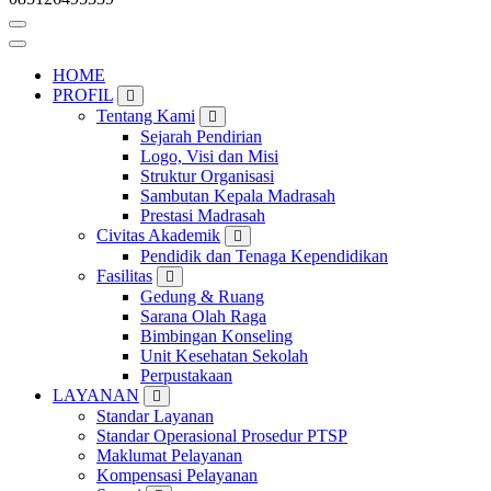
HOME
PROFIL
Tentang Kami
Sejarah Pendirian
Logo, Visi dan Misi
Struktur Organisasi
Sambutan Kepala Madrasah
Prestasi Madrasah
Civitas Akademik
Pendidik dan Tenaga Kependidikan
Fasilitas
Gedung & Ruang
Sarana Olah Raga
Bimbingan Konseling
Unit Kesehatan Sekolah
Perpustakaan
LAYANAN
Standar Layanan
Standar Operasional Prosedur PTSP
Maklumat Pelayanan
Kompensasi Pelayanan