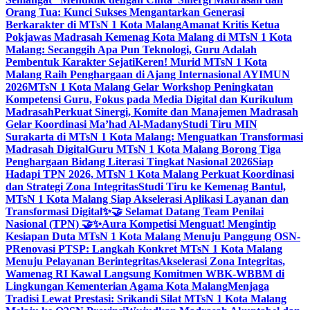
Orang Tua: Kunci Sukses Mengantarkan Generasi
Berkarakter di MTsN 1 Kota Malang
Amanat Kritis Ketua
Pokjawas Madrasah Kemenag Kota Malang di MTsN 1 Kota
Malang: Secanggih Apa Pun Teknologi, Guru Adalah
Pembentuk Karakter Sejati
Keren! Murid MTsN 1 Kota
Malang Raih Penghargaan di Ajang Internasional AYIMUN
2026
MTsN 1 Kota Malang Gelar Workshop Peningkatan
Kompetensi Guru, Fokus pada Media Digital dan Kurikulum
Madrasah
Perkuat Sinergi, Komite dan Manajemen Madrasah
Gelar Koordinasi Ma’had Al-Madany
Studi Tiru MIN
Surakarta di MTsN 1 Kota Malang: Menguatkan Transformasi
Madrasah Digital
Guru MTsN 1 Kota Malang Borong Tiga
Penghargaan Bidang Literasi Tingkat Nasional 2026
Siap
Hadapi TPN 2026, MTsN 1 Kota Malang Perkuat Koordinasi
dan Strategi Zona Integritas
Studi Tiru ke Kemenag Bantul,
MTsN 1 Kota Malang Siap Akselerasi Aplikasi Layanan dan
Transformasi Digital
✨🤝 Selamat Datang Team Penilai
Nasional (TPN) 🤝✨
Aura Kompetisi Menguat! Mengintip
Kesiapan Duta MTsN 1 Kota Malang Menuju Panggung OSN-
P
Renovasi PTSP: Langkah Konkret MTsN 1 Kota Malang
Menuju Pelayanan Berintegritas
Akselerasi Zona Integritas,
Wamenag RI Kawal Langsung Komitmen WBK-WBBM di
Lingkungan Kementerian Agama Kota Malang
Menjaga
Tradisi Lewat Prestasi: Srikandi Silat MTsN 1 Kota Malang