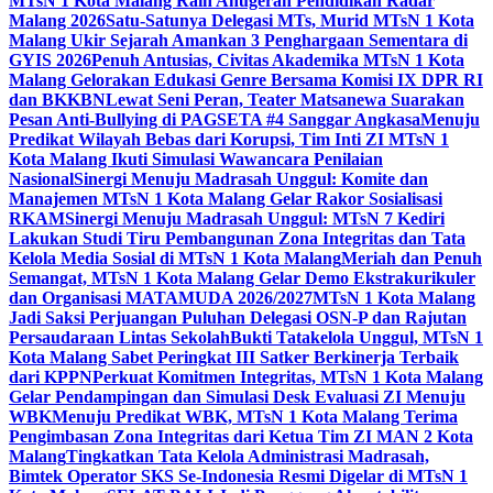
MTsN 1 Kota Malang Raih Anugerah Pendidikan Radar
Malang 2026
Satu-Satunya Delegasi MTs, Murid MTsN 1 Kota
Malang Ukir Sejarah Amankan 3 Penghargaan Sementara di
GYIS 2026
Penuh Antusias, Civitas Akademika MTsN 1 Kota
Malang Gelorakan Edukasi Genre Bersama Komisi IX DPR RI
dan BKKBN
Lewat Seni Peran, Teater Matsanewa Suarakan
Pesan Anti-Bullying di PAGSETA #4 Sanggar Angkasa
Menuju
Predikat Wilayah Bebas dari Korupsi, Tim Inti ZI MTsN 1
Kota Malang Ikuti Simulasi Wawancara Penilaian
Nasional
Sinergi Menuju Madrasah Unggul: Komite dan
Manajemen MTsN 1 Kota Malang Gelar Rakor Sosialisasi
RKAM
Sinergi Menuju Madrasah Unggul: MTsN 7 Kediri
Lakukan Studi Tiru Pembangunan Zona Integritas dan Tata
Kelola Media Sosial di MTsN 1 Kota Malang
Meriah dan Penuh
Semangat, MTsN 1 Kota Malang Gelar Demo Ekstrakurikuler
dan Organisasi MATAMUDA 2026/2027
MTsN 1 Kota Malang
Jadi Saksi Perjuangan Puluhan Delegasi OSN-P dan Rajutan
Persaudaraan Lintas Sekolah
Bukti Tatakelola Unggul, MTsN 1
Kota Malang Sabet Peringkat III Satker Berkinerja Terbaik
dari KPPN
Perkuat Komitmen Integritas, MTsN 1 Kota Malang
Gelar Pendampingan dan Simulasi Desk Evaluasi ZI Menuju
WBK
Menuju Predikat WBK, MTsN 1 Kota Malang Terima
Pengimbasan Zona Integritas dari Ketua Tim ZI MAN 2 Kota
Malang
Tingkatkan Tata Kelola Administrasi Madrasah,
Bimtek Operator SKS Se-Indonesia Resmi Digelar di MTsN 1