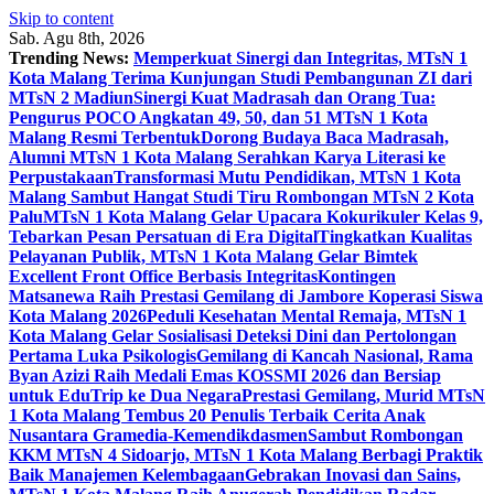
Skip to content
Sab. Agu 8th, 2026
Trending News:
Memperkuat Sinergi dan Integritas, MTsN 1
Kota Malang Terima Kunjungan Studi Pembangunan ZI dari
MTsN 2 Madiun
Sinergi Kuat Madrasah dan Orang Tua:
Pengurus POCO Angkatan 49, 50, dan 51 MTsN 1 Kota
Malang Resmi Terbentuk
Dorong Budaya Baca Madrasah,
Alumni MTsN 1 Kota Malang Serahkan Karya Literasi ke
Perpustakaan
Transformasi Mutu Pendidikan, MTsN 1 Kota
Malang Sambut Hangat Studi Tiru Rombongan MTsN 2 Kota
Palu
MTsN 1 Kota Malang Gelar Upacara Kokurikuler Kelas 9,
Tebarkan Pesan Persatuan di Era Digital
Tingkatkan Kualitas
Pelayanan Publik, MTsN 1 Kota Malang Gelar Bimtek
Excellent Front Office Berbasis Integritas
Kontingen
Matsanewa Raih Prestasi Gemilang di Jambore Koperasi Siswa
Kota Malang 2026
Peduli Kesehatan Mental Remaja, MTsN 1
Kota Malang Gelar Sosialisasi Deteksi Dini dan Pertolongan
Pertama Luka Psikologis
Gemilang di Kancah Nasional, Rama
Byan Azizi Raih Medali Emas KOSSMI 2026 dan Bersiap
untuk EduTrip ke Dua Negara
Prestasi Gemilang, Murid MTsN
1 Kota Malang Tembus 20 Penulis Terbaik Cerita Anak
Nusantara Gramedia-Kemendikdasmen
Sambut Rombongan
KKM MTsN 4 Sidoarjo, MTsN 1 Kota Malang Berbagi Praktik
Baik Manajemen Kelembagaan
Gebrakan Inovasi dan Sains,