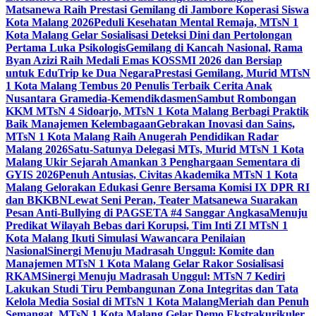
Matsanewa Raih Prestasi Gemilang di Jambore Koperasi Siswa
Kota Malang 2026
Peduli Kesehatan Mental Remaja, MTsN 1
Kota Malang Gelar Sosialisasi Deteksi Dini dan Pertolongan
Pertama Luka Psikologis
Gemilang di Kancah Nasional, Rama
Byan Azizi Raih Medali Emas KOSSMI 2026 dan Bersiap
untuk EduTrip ke Dua Negara
Prestasi Gemilang, Murid MTsN
1 Kota Malang Tembus 20 Penulis Terbaik Cerita Anak
Nusantara Gramedia-Kemendikdasmen
Sambut Rombongan
KKM MTsN 4 Sidoarjo, MTsN 1 Kota Malang Berbagi Praktik
Baik Manajemen Kelembagaan
Gebrakan Inovasi dan Sains,
MTsN 1 Kota Malang Raih Anugerah Pendidikan Radar
Malang 2026
Satu-Satunya Delegasi MTs, Murid MTsN 1 Kota
Malang Ukir Sejarah Amankan 3 Penghargaan Sementara di
GYIS 2026
Penuh Antusias, Civitas Akademika MTsN 1 Kota
Malang Gelorakan Edukasi Genre Bersama Komisi IX DPR RI
dan BKKBN
Lewat Seni Peran, Teater Matsanewa Suarakan
Pesan Anti-Bullying di PAGSETA #4 Sanggar Angkasa
Menuju
Predikat Wilayah Bebas dari Korupsi, Tim Inti ZI MTsN 1
Kota Malang Ikuti Simulasi Wawancara Penilaian
Nasional
Sinergi Menuju Madrasah Unggul: Komite dan
Manajemen MTsN 1 Kota Malang Gelar Rakor Sosialisasi
RKAM
Sinergi Menuju Madrasah Unggul: MTsN 7 Kediri
Lakukan Studi Tiru Pembangunan Zona Integritas dan Tata
Kelola Media Sosial di MTsN 1 Kota Malang
Meriah dan Penuh
Semangat, MTsN 1 Kota Malang Gelar Demo Ekstrakurikuler