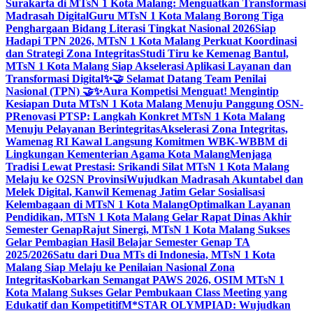
Surakarta di MTsN 1 Kota Malang: Menguatkan Transformasi
Madrasah Digital
Guru MTsN 1 Kota Malang Borong Tiga
Penghargaan Bidang Literasi Tingkat Nasional 2026
Siap
Hadapi TPN 2026, MTsN 1 Kota Malang Perkuat Koordinasi
dan Strategi Zona Integritas
Studi Tiru ke Kemenag Bantul,
MTsN 1 Kota Malang Siap Akselerasi Aplikasi Layanan dan
Transformasi Digital
✨🤝 Selamat Datang Team Penilai
Nasional (TPN) 🤝✨
Aura Kompetisi Menguat! Mengintip
Kesiapan Duta MTsN 1 Kota Malang Menuju Panggung OSN-
P
Renovasi PTSP: Langkah Konkret MTsN 1 Kota Malang
Menuju Pelayanan Berintegritas
Akselerasi Zona Integritas,
Wamenag RI Kawal Langsung Komitmen WBK-WBBM di
Lingkungan Kementerian Agama Kota Malang
Menjaga
Tradisi Lewat Prestasi: Srikandi Silat MTsN 1 Kota Malang
Melaju ke O2SN Provinsi
Wujudkan Madrasah Akuntabel dan
Melek Digital, Kanwil Kemenag Jatim Gelar Sosialisasi
Kelembagaan di MTsN 1 Kota Malang
Optimalkan Layanan
Pendidikan, MTsN 1 Kota Malang Gelar Rapat Dinas Akhir
Semester Genap
Rajut Sinergi, MTsN 1 Kota Malang Sukses
Gelar Pembagian Hasil Belajar Semester Genap TA
2025/2026
Satu dari Dua MTs di Indonesia, MTsN 1 Kota
Malang Siap Melaju ke Penilaian Nasional Zona
Integritas
Kobarkan Semangat PAWS 2026, OSIM MTsN 1
Kota Malang Sukses Gelar Pembukaan Class Meeting yang
Edukatif dan Kompetitif
M*STAR OLYMPIAD: Wujudkan