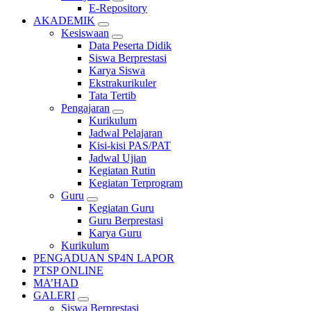
E-Repository
AKADEMIK
Kesiswaan
Data Peserta Didik
Siswa Berprestasi
Karya Siswa
Ekstrakurikuler
Tata Tertib
Pengajaran
Kurikulum
Jadwal Pelajaran
Kisi-kisi PAS/PAT
Jadwal Ujian
Kegiatan Rutin
Kegiatan Terprogram
Guru
Kegiatan Guru
Guru Berprestasi
Karya Guru
Kurikulum
PENGADUAN SP4N LAPOR
PTSP ONLINE
MA’HAD
GALERI
Siswa Berprestasi