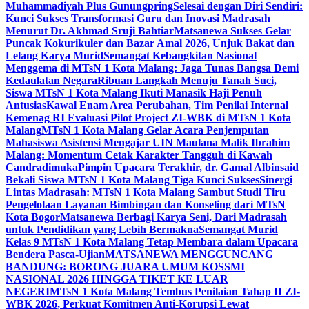
Muhammadiyah Plus Gunungpring
Selesai dengan Diri Sendiri:
Kunci Sukses Transformasi Guru dan Inovasi Madrasah
Menurut Dr. Akhmad Sruji Bahtiar
Matsanewa Sukses Gelar
Puncak Kokurikuler dan Bazar Amal 2026, Unjuk Bakat dan
Lelang Karya Murid
Semangat Kebangkitan Nasional
Menggema di MTsN 1 Kota Malang: Jaga Tunas Bangsa Demi
Kedaulatan Negara
Ribuan Langkah Menuju Tanah Suci,
Siswa MTsN 1 Kota Malang Ikuti Manasik Haji Penuh
Antusias
Kawal Enam Area Perubahan, Tim Penilai Internal
Kemenag RI Evaluasi Pilot Project ZI-WBK di MTsN 1 Kota
Malang
MTsN 1 Kota Malang Gelar Acara Penjemputan
Mahasiswa Asistensi Mengajar UIN Maulana Malik Ibrahim
Malang: Momentum Cetak Karakter Tangguh di Kawah
Candradimuka
Pimpin Upacara Terakhir, dr. Gamal Albinsaid
Bekali Siswa MTsN 1 Kota Malang Tiga Kunci Sukses
Sinergi
Lintas Madrasah: MTsN 1 Kota Malang Sambut Studi Tiru
Pengelolaan Layanan Bimbingan dan Konseling dari MTsN
Kota Bogor
Matsanewa Berbagi Karya Seni, Dari Madrasah
untuk Pendidikan yang Lebih Bermakna
Semangat Murid
Kelas 9 MTsN 1 Kota Malang Tetap Membara dalam Upacara
Bendera Pasca-Ujian
MATSANEWA MENGGUNCANG
BANDUNG: BORONG JUARA UMUM KOSSMI
NASIONAL 2026 HINGGA TIKET KE LUAR
NEGERI
MTsN 1 Kota Malang Tembus Penilaian Tahap II ZI-
WBK 2026, Perkuat Komitmen Anti-Korupsi Lewat