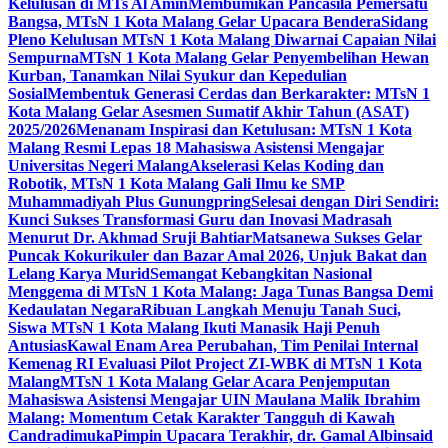
Kelulusan di MTs Al Amin
Membumikan Pancasila Pemersatu
Bangsa, MTsN 1 Kota Malang Gelar Upacara Bendera
Sidang
Pleno Kelulusan MTsN 1 Kota Malang Diwarnai Capaian Nilai
Sempurna
MTsN 1 Kota Malang Gelar Penyembelihan Hewan
Kurban, Tanamkan Nilai Syukur dan Kepedulian
Sosial
Membentuk Generasi Cerdas dan Berkarakter: MTsN 1
Kota Malang Gelar Asesmen Sumatif Akhir Tahun (ASAT)
2025/2026
Menanam Inspirasi dan Ketulusan: MTsN 1 Kota
Malang Resmi Lepas 18 Mahasiswa Asistensi Mengajar
Universitas Negeri Malang
Akselerasi Kelas Koding dan
Robotik, MTsN 1 Kota Malang Gali Ilmu ke SMP
Muhammadiyah Plus Gunungpring
Selesai dengan Diri Sendiri:
Kunci Sukses Transformasi Guru dan Inovasi Madrasah
Menurut Dr. Akhmad Sruji Bahtiar
Matsanewa Sukses Gelar
Puncak Kokurikuler dan Bazar Amal 2026, Unjuk Bakat dan
Lelang Karya Murid
Semangat Kebangkitan Nasional
Menggema di MTsN 1 Kota Malang: Jaga Tunas Bangsa Demi
Kedaulatan Negara
Ribuan Langkah Menuju Tanah Suci,
Siswa MTsN 1 Kota Malang Ikuti Manasik Haji Penuh
Antusias
Kawal Enam Area Perubahan, Tim Penilai Internal
Kemenag RI Evaluasi Pilot Project ZI-WBK di MTsN 1 Kota
Malang
MTsN 1 Kota Malang Gelar Acara Penjemputan
Mahasiswa Asistensi Mengajar UIN Maulana Malik Ibrahim
Malang: Momentum Cetak Karakter Tangguh di Kawah
Candradimuka
Pimpin Upacara Terakhir, dr. Gamal Albinsaid