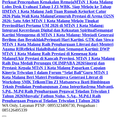
Perkuat Pencegahan Kenakalan Remaja
MTsN 1 Kota Malang
Lolos Desk Evaluasi Tahap I ZI-WBK, Siap Melaju ke Tahap
II
MTsN 1 Kota Malang Jadi Tuan Rumah Kejurkot Catur
2026 Piala Wali Kota Malang
Gemuruh Prestasi di Arena O2SN
2026: Satu Atlet MTsN 1 Kota Malang Melaju Tingkat
Provinsi
Hari Pertama UM 2026 di MTsN 1 Kota Malang:
Integrasi Kecerdasan Digital dan Kekuatan Spiritual
Semangat
Kartini Menggema di MTsN 1 Kota Malang: Menjadi Generasi
Berilmu dan Berakhlak
Peringati Hari Kartini, GTK dan Siswa
MTsN 1 Kota Malang Raih Penghargaan Literasi dari Menteri
Agama RI
Refleksi Halalbihalal dan Semangat Kartini: DWP
MTsN 1 Kota Malang Raih Prestasi di Kemenag Kota
Malang
Ukir Prestasi di Kancah Provinsi, MTsN 1 Kota Malang
Raih Dua Medali Perunggu OLIMPABA 2026
Sinergi dan
Prestasi: Kepala MTsN 1 Kota Malang Paparkan Capaian
Kinerja Triwulan I dalam Forum “Selat Bali”
Guru MTsN 1
Kota Malang Beri Materi Pentingnya Generasi Literat di
Workshop SMK Telkom
Tim ZI Matsanewa Ikuti Bimbingan
Teknis Penilaian Pembangunan Zona Integritas
Irma Mulyanti,
S.Pd., M.Pd Raih Penghargaan Pegawai Teladan Triwulan I
Tahun 2026
Musyafa’ Fathun Nuha, S.Ag., M.Pd.I Raih
Penghargaan Pegawai Teladan Triwulan I Tahun 2026
WA Only, Layanan PTSP : 0895323406730, Pengaduan :
085126495339