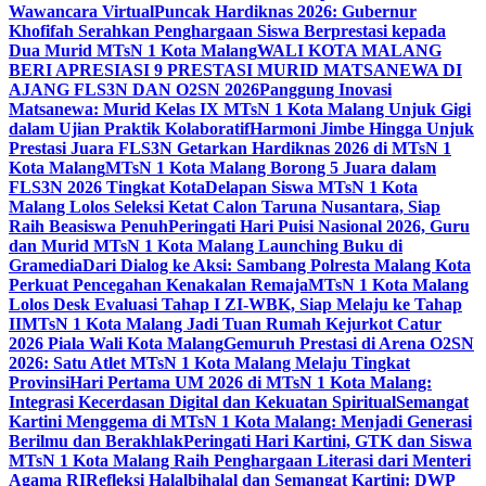
Wawancara Virtual
Puncak Hardiknas 2026: Gubernur
Khofifah Serahkan Penghargaan Siswa Berprestasi kepada
Dua Murid MTsN 1 Kota Malang
WALI KOTA MALANG
BERI APRESIASI 9 PRESTASI MURID MATSANEWA DI
AJANG FLS3N DAN O2SN 2026
Panggung Inovasi
Matsanewa: Murid Kelas IX MTsN 1 Kota Malang Unjuk Gigi
dalam Ujian Praktik Kolaboratif
Harmoni Jimbe Hingga Unjuk
Prestasi Juara FLS3N Getarkan Hardiknas 2026 di MTsN 1
Kota Malang
MTsN 1 Kota Malang Borong 5 Juara dalam
FLS3N 2026 Tingkat Kota
Delapan Siswa MTsN 1 Kota
Malang Lolos Seleksi Ketat Calon Taruna Nusantara, Siap
Raih Beasiswa Penuh
Peringati Hari Puisi Nasional 2026, Guru
dan Murid MTsN 1 Kota Malang Launching Buku di
Gramedia
Dari Dialog ke Aksi: Sambang Polresta Malang Kota
Perkuat Pencegahan Kenakalan Remaja
MTsN 1 Kota Malang
Lolos Desk Evaluasi Tahap I ZI-WBK, Siap Melaju ke Tahap
II
MTsN 1 Kota Malang Jadi Tuan Rumah Kejurkot Catur
2026 Piala Wali Kota Malang
Gemuruh Prestasi di Arena O2SN
2026: Satu Atlet MTsN 1 Kota Malang Melaju Tingkat
Provinsi
Hari Pertama UM 2026 di MTsN 1 Kota Malang:
Integrasi Kecerdasan Digital dan Kekuatan Spiritual
Semangat
Kartini Menggema di MTsN 1 Kota Malang: Menjadi Generasi
Berilmu dan Berakhlak
Peringati Hari Kartini, GTK dan Siswa
MTsN 1 Kota Malang Raih Penghargaan Literasi dari Menteri
Agama RI
Refleksi Halalbihalal dan Semangat Kartini: DWP