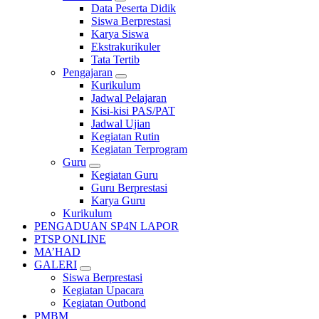
Data Peserta Didik
Siswa Berprestasi
Karya Siswa
Ekstrakurikuler
Tata Tertib
Pengajaran
Kurikulum
Jadwal Pelajaran
Kisi-kisi PAS/PAT
Jadwal Ujian
Kegiatan Rutin
Kegiatan Terprogram
Guru
Kegiatan Guru
Guru Berprestasi
Karya Guru
Kurikulum
PENGADUAN SP4N LAPOR
PTSP ONLINE
MA’HAD
GALERI
Siswa Berprestasi
Kegiatan Upacara
Kegiatan Outbond
PMBM