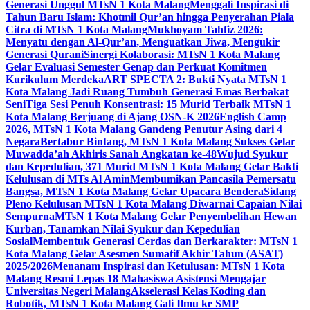
Generasi Unggul MTsN 1 Kota Malang
Menggali Inspirasi di
Tahun Baru Islam: Khotmil Qur’an hingga Penyerahan Piala
Citra di MTsN 1 Kota Malang
Mukhoyam Tahfiz 2026:
Menyatu dengan Al-Qur’an, Menguatkan Jiwa, Mengukir
Generasi Qurani
Sinergi Kolaborasi: MTsN 1 Kota Malang
Gelar Evaluasi Semester Genap dan Perkuat Komitmen
Kurikulum Merdeka
ART SPECTA 2: Bukti Nyata MTsN 1
Kota Malang Jadi Ruang Tumbuh Generasi Emas Berbakat
Seni
Tiga Sesi Penuh Konsentrasi: 15 Murid Terbaik MTsN 1
Kota Malang Berjuang di Ajang OSN-K 2026
English Camp
2026, MTsN 1 Kota Malang Gandeng Penutur Asing dari 4
Negara
Bertabur Bintang, MTsN 1 Kota Malang Sukses Gelar
Muwadda’ah Akhiris Sanah Angkatan ke-48
Wujud Syukur
dan Kepedulian, 371 Murid MTsN 1 Kota Malang Gelar Bakti
Kelulusan di MTs Al Amin
Membumikan Pancasila Pemersatu
Bangsa, MTsN 1 Kota Malang Gelar Upacara Bendera
Sidang
Pleno Kelulusan MTsN 1 Kota Malang Diwarnai Capaian Nilai
Sempurna
MTsN 1 Kota Malang Gelar Penyembelihan Hewan
Kurban, Tanamkan Nilai Syukur dan Kepedulian
Sosial
Membentuk Generasi Cerdas dan Berkarakter: MTsN 1
Kota Malang Gelar Asesmen Sumatif Akhir Tahun (ASAT)
2025/2026
Menanam Inspirasi dan Ketulusan: MTsN 1 Kota
Malang Resmi Lepas 18 Mahasiswa Asistensi Mengajar
Universitas Negeri Malang
Akselerasi Kelas Koding dan
Robotik, MTsN 1 Kota Malang Gali Ilmu ke SMP