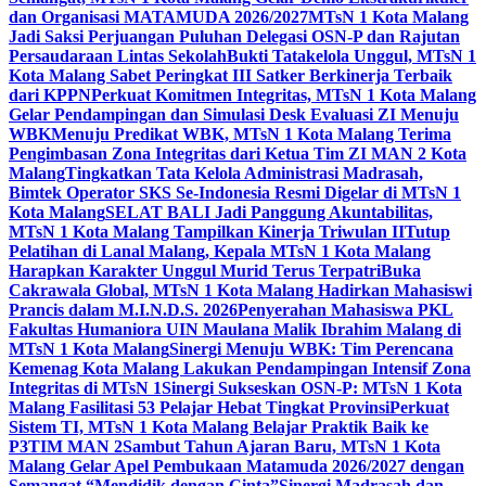
dan Organisasi MATAMUDA 2026/2027
MTsN 1 Kota Malang
Jadi Saksi Perjuangan Puluhan Delegasi OSN-P dan Rajutan
Persaudaraan Lintas Sekolah
Bukti Tatakelola Unggul, MTsN 1
Kota Malang Sabet Peringkat III Satker Berkinerja Terbaik
dari KPPN
Perkuat Komitmen Integritas, MTsN 1 Kota Malang
Gelar Pendampingan dan Simulasi Desk Evaluasi ZI Menuju
WBK
Menuju Predikat WBK, MTsN 1 Kota Malang Terima
Pengimbasan Zona Integritas dari Ketua Tim ZI MAN 2 Kota
Malang
Tingkatkan Tata Kelola Administrasi Madrasah,
Bimtek Operator SKS Se-Indonesia Resmi Digelar di MTsN 1
Kota Malang
SELAT BALI Jadi Panggung Akuntabilitas,
MTsN 1 Kota Malang Tampilkan Kinerja Triwulan II
Tutup
Pelatihan di Lanal Malang, Kepala MTsN 1 Kota Malang
Harapkan Karakter Unggul Murid Terus Terpatri
Buka
Cakrawala Global, MTsN 1 Kota Malang Hadirkan Mahasiswi
Prancis dalam M.I.N.D.S. 2026
Penyerahan Mahasiswa PKL
Fakultas Humaniora UIN Maulana Malik Ibrahim Malang di
MTsN 1 Kota Malang
Sinergi Menuju WBK: Tim Perencana
Kemenag Kota Malang Lakukan Pendampingan Intensif Zona
Integritas di MTsN 1
Sinergi Sukseskan OSN-P: MTsN 1 Kota
Malang Fasilitasi 53 Pelajar Hebat Tingkat Provinsi
Perkuat
Sistem TI, MTsN 1 Kota Malang Belajar Praktik Baik ke
P3TIM MAN 2
Sambut Tahun Ajaran Baru, MTsN 1 Kota
Malang Gelar Apel Pembukaan Matamuda 2026/2027 dengan
Semangat “Mendidik dengan Cinta”
Sinergi Madrasah dan