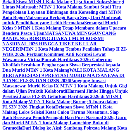
Bekali Siswa MTsN 1 Kota Malang Tiga Kunci Sukses
Sinergi
Lintas Madrasah: MTsN 1 Kota Malang Sambut Studi Tiru
Pengelolaan Layanan Bimbingan dan Konseling dari MTsN
Kota Bogor
Matsanewa Berbagi Karya Seni, Dari Madrasah
untuk Pendidikan yang Lebih Bermakna
Semangat Murid
Kelas 9 MTsN 1 Kota Malang Tetap Membara dalam Upacara
Bendera Pasca-Ujian
MATSANEWA MENGGUNCANG
BANDUNG: BORONG JUARA UMUM KOSSMI
NASIONAL 2026 HINGGA TIKET KE LUAR
NEGERI
MTsN 1 Kota Malang Tembus Penilaian Tahap II ZI-
WBK 2026, Perkuat Komitmen Anti-Korupsi Lewat
Wawancara Virtual
Puncak Hardiknas 2026: Gubernur
Khofifah Serahkan Penghargaan Siswa Berprestasi kepada
Dua Murid MTsN 1 Kota Malang
WALI KOTA MALANG
BERI APRESIASI 9 PRESTASI MURID MATSANEWA DI
AJANG FLS3N DAN O2SN 2026
Panggung Inovasi
Matsanewa: Murid Kelas IX MTsN 1 Kota Malang Unjuk Gigi
dalam Ujian Praktik Kolaboratif
Harmoni Jimbe Hingga Unjuk
Prestasi Juara FLS3N Getarkan Hardiknas 2026 di MTsN 1
Kota Malang
MTsN 1 Kota Malang Borong 5 Juara dalam
FLS3N 2026 Tingkat Kota
Delapan Siswa MTsN 1 Kota
Malang Lolos Seleksi Ketat Calon Taruna Nusantara, Siap
Raih Beasiswa Penuh
Peringati Hari Puisi Nasional 2026, Guru
dan Murid MTsN 1 Kota Malang Launching Buku di
Gramedia
Dari Dialog ke Aksi: Sambang Polresta Malang Kota