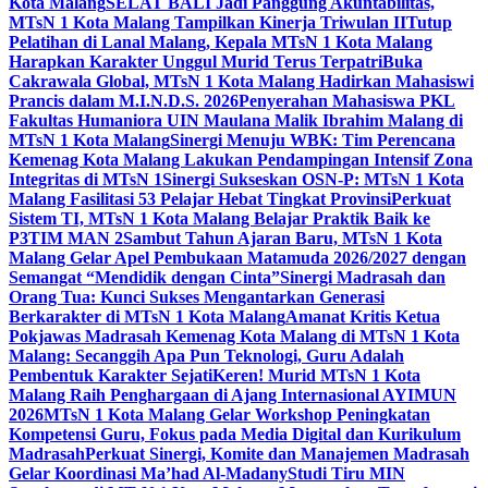
Kota Malang
SELAT BALI Jadi Panggung Akuntabilitas,
MTsN 1 Kota Malang Tampilkan Kinerja Triwulan II
Tutup
Pelatihan di Lanal Malang, Kepala MTsN 1 Kota Malang
Harapkan Karakter Unggul Murid Terus Terpatri
Buka
Cakrawala Global, MTsN 1 Kota Malang Hadirkan Mahasiswi
Prancis dalam M.I.N.D.S. 2026
Penyerahan Mahasiswa PKL
Fakultas Humaniora UIN Maulana Malik Ibrahim Malang di
MTsN 1 Kota Malang
Sinergi Menuju WBK: Tim Perencana
Kemenag Kota Malang Lakukan Pendampingan Intensif Zona
Integritas di MTsN 1
Sinergi Sukseskan OSN-P: MTsN 1 Kota
Malang Fasilitasi 53 Pelajar Hebat Tingkat Provinsi
Perkuat
Sistem TI, MTsN 1 Kota Malang Belajar Praktik Baik ke
P3TIM MAN 2
Sambut Tahun Ajaran Baru, MTsN 1 Kota
Malang Gelar Apel Pembukaan Matamuda 2026/2027 dengan
Semangat “Mendidik dengan Cinta”
Sinergi Madrasah dan
Orang Tua: Kunci Sukses Mengantarkan Generasi
Berkarakter di MTsN 1 Kota Malang
Amanat Kritis Ketua
Pokjawas Madrasah Kemenag Kota Malang di MTsN 1 Kota
Malang: Secanggih Apa Pun Teknologi, Guru Adalah
Pembentuk Karakter Sejati
Keren! Murid MTsN 1 Kota
Malang Raih Penghargaan di Ajang Internasional AYIMUN
2026
MTsN 1 Kota Malang Gelar Workshop Peningkatan
Kompetensi Guru, Fokus pada Media Digital dan Kurikulum
Madrasah
Perkuat Sinergi, Komite dan Manajemen Madrasah
Gelar Koordinasi Ma’had Al-Madany
Studi Tiru MIN