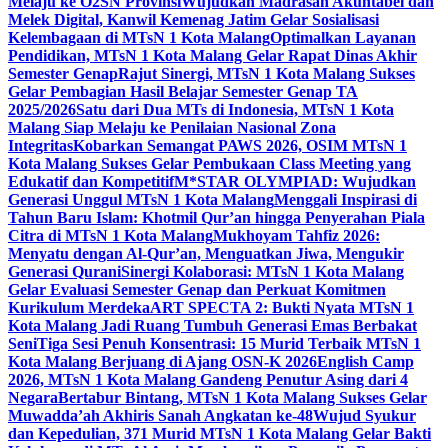
Melaju ke O2SN Provinsi
Wujudkan Madrasah Akuntabel dan
Melek Digital, Kanwil Kemenag Jatim Gelar Sosialisasi
Kelembagaan di MTsN 1 Kota Malang
Optimalkan Layanan
Pendidikan, MTsN 1 Kota Malang Gelar Rapat Dinas Akhir
Semester Genap
Rajut Sinergi, MTsN 1 Kota Malang Sukses
Gelar Pembagian Hasil Belajar Semester Genap TA
2025/2026
Satu dari Dua MTs di Indonesia, MTsN 1 Kota
Malang Siap Melaju ke Penilaian Nasional Zona
Integritas
Kobarkan Semangat PAWS 2026, OSIM MTsN 1
Kota Malang Sukses Gelar Pembukaan Class Meeting yang
Edukatif dan Kompetitif
M*STAR OLYMPIAD: Wujudkan
Generasi Unggul MTsN 1 Kota Malang
Menggali Inspirasi di
Tahun Baru Islam: Khotmil Qur’an hingga Penyerahan Piala
Citra di MTsN 1 Kota Malang
Mukhoyam Tahfiz 2026:
Menyatu dengan Al-Qur’an, Menguatkan Jiwa, Mengukir
Generasi Qurani
Sinergi Kolaborasi: MTsN 1 Kota Malang
Gelar Evaluasi Semester Genap dan Perkuat Komitmen
Kurikulum Merdeka
ART SPECTA 2: Bukti Nyata MTsN 1
Kota Malang Jadi Ruang Tumbuh Generasi Emas Berbakat
Seni
Tiga Sesi Penuh Konsentrasi: 15 Murid Terbaik MTsN 1
Kota Malang Berjuang di Ajang OSN-K 2026
English Camp
2026, MTsN 1 Kota Malang Gandeng Penutur Asing dari 4
Negara
Bertabur Bintang, MTsN 1 Kota Malang Sukses Gelar
Muwadda’ah Akhiris Sanah Angkatan ke-48
Wujud Syukur
dan Kepedulian, 371 Murid MTsN 1 Kota Malang Gelar Bakti