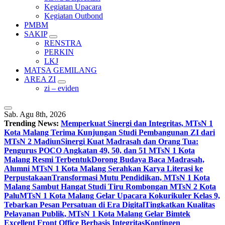
Kegiatan Upacara
Kegiatan Outbond
PMBM
SAKIP
RENSTRA
PERKIN
LKJ
MATSA GEMILANG
AREA ZI
zi – eviden
Sab. Agu 8th, 2026
Trending News:
Memperkuat Sinergi dan Integritas, MTsN 1
Kota Malang Terima Kunjungan Studi Pembangunan ZI dari
MTsN 2 Madiun
Sinergi Kuat Madrasah dan Orang Tua:
Pengurus POCO Angkatan 49, 50, dan 51 MTsN 1 Kota
Malang Resmi Terbentuk
Dorong Budaya Baca Madrasah,
Alumni MTsN 1 Kota Malang Serahkan Karya Literasi ke
Perpustakaan
Transformasi Mutu Pendidikan, MTsN 1 Kota
Malang Sambut Hangat Studi Tiru Rombongan MTsN 2 Kota
Palu
MTsN 1 Kota Malang Gelar Upacara Kokurikuler Kelas 9,
Tebarkan Pesan Persatuan di Era Digital
Tingkatkan Kualitas
Pelayanan Publik, MTsN 1 Kota Malang Gelar Bimtek
Excellent Front Office Berbasis Integritas
Kontingen