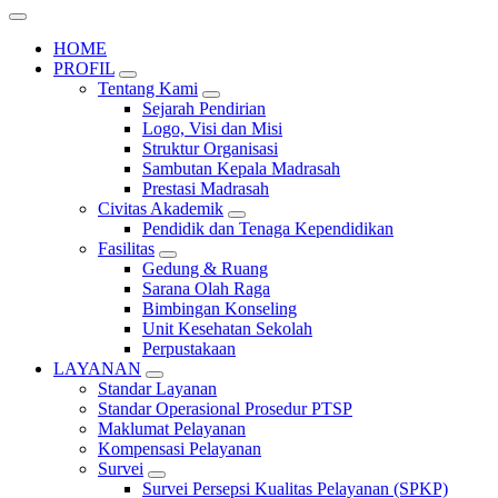
HOME
PROFIL
Tentang Kami
Sejarah Pendirian
Logo, Visi dan Misi
Struktur Organisasi
Sambutan Kepala Madrasah
Prestasi Madrasah
Civitas Akademik
Pendidik dan Tenaga Kependidikan
Fasilitas
Gedung & Ruang
Sarana Olah Raga
Bimbingan Konseling
Unit Kesehatan Sekolah
Perpustakaan
LAYANAN
Standar Layanan
Standar Operasional Prosedur PTSP
Maklumat Pelayanan
Kompensasi Pelayanan
Survei
Survei Persepsi Kualitas Pelayanan (SPKP)