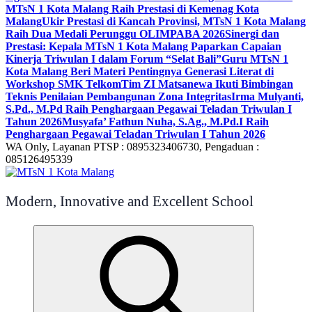
MTsN 1 Kota Malang Raih Prestasi di Kemenag Kota
Malang
Ukir Prestasi di Kancah Provinsi, MTsN 1 Kota Malang
Raih Dua Medali Perunggu OLIMPABA 2026
Sinergi dan
Prestasi: Kepala MTsN 1 Kota Malang Paparkan Capaian
Kinerja Triwulan I dalam Forum “Selat Bali”
Guru MTsN 1
Kota Malang Beri Materi Pentingnya Generasi Literat di
Workshop SMK Telkom
Tim ZI Matsanewa Ikuti Bimbingan
Teknis Penilaian Pembangunan Zona Integritas
Irma Mulyanti,
S.Pd., M.Pd Raih Penghargaan Pegawai Teladan Triwulan I
Tahun 2026
Musyafa’ Fathun Nuha, S.Ag., M.Pd.I Raih
Penghargaan Pegawai Teladan Triwulan I Tahun 2026
WA Only, Layanan PTSP : 0895323406730, Pengaduan :
085126495339
Modern, Innovative and Excellent School