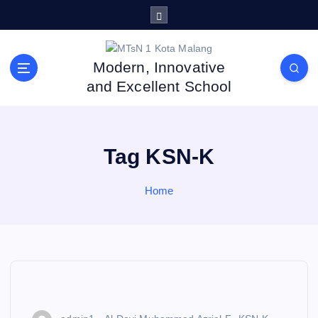
S
k
i
p
Modern, Innovative
t
and Excellent School
o
c
o
n
Tag KSN-K
t
e
n
Home
t