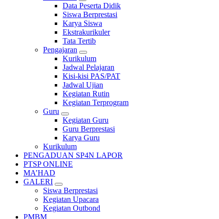
Data Peserta Didik
Siswa Berprestasi
Karya Siswa
Ekstrakurikuler
Tata Tertib
Pengajaran
Kurikulum
Jadwal Pelajaran
Kisi-kisi PAS/PAT
Jadwal Ujian
Kegiatan Rutin
Kegiatan Terprogram
Guru
Kegiatan Guru
Guru Berprestasi
Karya Guru
Kurikulum
PENGADUAN SP4N LAPOR
PTSP ONLINE
MA’HAD
GALERI
Siswa Berprestasi
Kegiatan Upacara
Kegiatan Outbond
PMBM