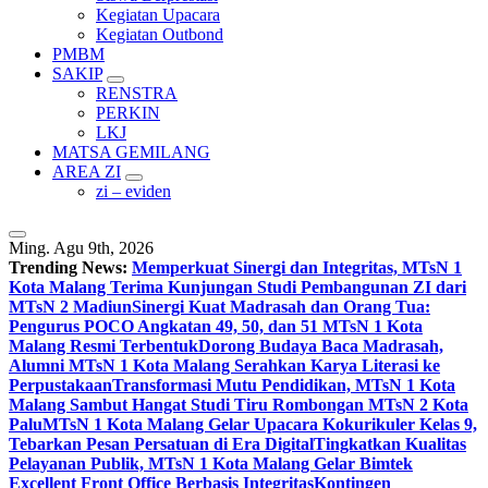
Kegiatan Upacara
Kegiatan Outbond
PMBM
SAKIP
RENSTRA
PERKIN
LKJ
MATSA GEMILANG
AREA ZI
zi – eviden
Ming. Agu 9th, 2026
Trending News:
Memperkuat Sinergi dan Integritas, MTsN 1
Kota Malang Terima Kunjungan Studi Pembangunan ZI dari
MTsN 2 Madiun
Sinergi Kuat Madrasah dan Orang Tua:
Pengurus POCO Angkatan 49, 50, dan 51 MTsN 1 Kota
Malang Resmi Terbentuk
Dorong Budaya Baca Madrasah,
Alumni MTsN 1 Kota Malang Serahkan Karya Literasi ke
Perpustakaan
Transformasi Mutu Pendidikan, MTsN 1 Kota
Malang Sambut Hangat Studi Tiru Rombongan MTsN 2 Kota
Palu
MTsN 1 Kota Malang Gelar Upacara Kokurikuler Kelas 9,
Tebarkan Pesan Persatuan di Era Digital
Tingkatkan Kualitas
Pelayanan Publik, MTsN 1 Kota Malang Gelar Bimtek
Excellent Front Office Berbasis Integritas
Kontingen