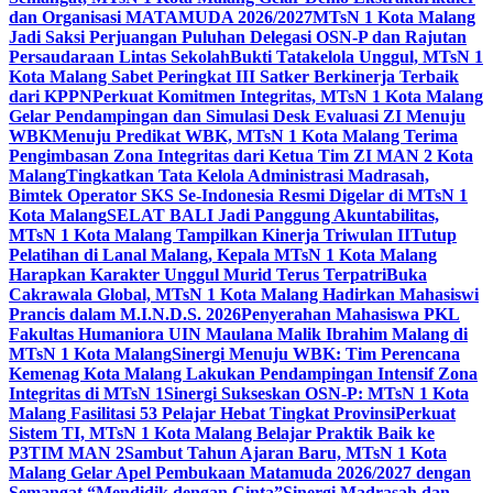
dan Organisasi MATAMUDA 2026/2027
MTsN 1 Kota Malang
Jadi Saksi Perjuangan Puluhan Delegasi OSN-P dan Rajutan
Persaudaraan Lintas Sekolah
Bukti Tatakelola Unggul, MTsN 1
Kota Malang Sabet Peringkat III Satker Berkinerja Terbaik
dari KPPN
Perkuat Komitmen Integritas, MTsN 1 Kota Malang
Gelar Pendampingan dan Simulasi Desk Evaluasi ZI Menuju
WBK
Menuju Predikat WBK, MTsN 1 Kota Malang Terima
Pengimbasan Zona Integritas dari Ketua Tim ZI MAN 2 Kota
Malang
Tingkatkan Tata Kelola Administrasi Madrasah,
Bimtek Operator SKS Se-Indonesia Resmi Digelar di MTsN 1
Kota Malang
SELAT BALI Jadi Panggung Akuntabilitas,
MTsN 1 Kota Malang Tampilkan Kinerja Triwulan II
Tutup
Pelatihan di Lanal Malang, Kepala MTsN 1 Kota Malang
Harapkan Karakter Unggul Murid Terus Terpatri
Buka
Cakrawala Global, MTsN 1 Kota Malang Hadirkan Mahasiswi
Prancis dalam M.I.N.D.S. 2026
Penyerahan Mahasiswa PKL
Fakultas Humaniora UIN Maulana Malik Ibrahim Malang di
MTsN 1 Kota Malang
Sinergi Menuju WBK: Tim Perencana
Kemenag Kota Malang Lakukan Pendampingan Intensif Zona
Integritas di MTsN 1
Sinergi Sukseskan OSN-P: MTsN 1 Kota
Malang Fasilitasi 53 Pelajar Hebat Tingkat Provinsi
Perkuat
Sistem TI, MTsN 1 Kota Malang Belajar Praktik Baik ke
P3TIM MAN 2
Sambut Tahun Ajaran Baru, MTsN 1 Kota
Malang Gelar Apel Pembukaan Matamuda 2026/2027 dengan
Semangat “Mendidik dengan Cinta”
Sinergi Madrasah dan