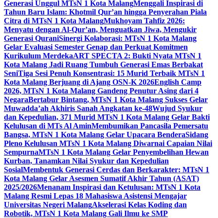
Generasi Unggul MTsN 1 Kota Malang
Menggali Inspirasi di
Tahun Baru Islam: Khotmil Qur’an hingga Penyerahan Piala
Citra di MTsN 1 Kota Malang
Mukhoyam Tahfiz 2026:
Menyatu dengan Al-Qur’an, Menguatkan Jiwa, Mengukir
Generasi Qurani
Sinergi Kolaborasi: MTsN 1 Kota Malang
Gelar Evaluasi Semester Genap dan Perkuat Komitmen
Kurikulum Merdeka
ART SPECTA 2: Bukti Nyata MTsN 1
Kota Malang Jadi Ruang Tumbuh Generasi Emas Berbakat
Seni
Tiga Sesi Penuh Konsentrasi: 15 Murid Terbaik MTsN 1
Kota Malang Berjuang di Ajang OSN-K 2026
English Camp
2026, MTsN 1 Kota Malang Gandeng Penutur Asing dari 4
Negara
Bertabur Bintang, MTsN 1 Kota Malang Sukses Gelar
Muwadda’ah Akhiris Sanah Angkatan ke-48
Wujud Syukur
dan Kepedulian, 371 Murid MTsN 1 Kota Malang Gelar Bakti
Kelulusan di MTs Al Amin
Membumikan Pancasila Pemersatu
Bangsa, MTsN 1 Kota Malang Gelar Upacara Bendera
Sidang
Pleno Kelulusan MTsN 1 Kota Malang Diwarnai Capaian Nilai
Sempurna
MTsN 1 Kota Malang Gelar Penyembelihan Hewan
Kurban, Tanamkan Nilai Syukur dan Kepedulian
Sosial
Membentuk Generasi Cerdas dan Berkarakter: MTsN 1
Kota Malang Gelar Asesmen Sumatif Akhir Tahun (ASAT)
2025/2026
Menanam Inspirasi dan Ketulusan: MTsN 1 Kota
Malang Resmi Lepas 18 Mahasiswa Asistensi Mengajar
Universitas Negeri Malang
Akselerasi Kelas Koding dan
Robotik, MTsN 1 Kota Malang Gali Ilmu ke SMP