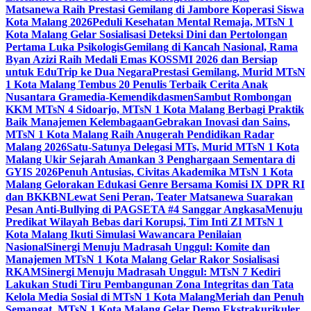
Matsanewa Raih Prestasi Gemilang di Jambore Koperasi Siswa
Kota Malang 2026
Peduli Kesehatan Mental Remaja, MTsN 1
Kota Malang Gelar Sosialisasi Deteksi Dini dan Pertolongan
Pertama Luka Psikologis
Gemilang di Kancah Nasional, Rama
Byan Azizi Raih Medali Emas KOSSMI 2026 dan Bersiap
untuk EduTrip ke Dua Negara
Prestasi Gemilang, Murid MTsN
1 Kota Malang Tembus 20 Penulis Terbaik Cerita Anak
Nusantara Gramedia-Kemendikdasmen
Sambut Rombongan
KKM MTsN 4 Sidoarjo, MTsN 1 Kota Malang Berbagi Praktik
Baik Manajemen Kelembagaan
Gebrakan Inovasi dan Sains,
MTsN 1 Kota Malang Raih Anugerah Pendidikan Radar
Malang 2026
Satu-Satunya Delegasi MTs, Murid MTsN 1 Kota
Malang Ukir Sejarah Amankan 3 Penghargaan Sementara di
GYIS 2026
Penuh Antusias, Civitas Akademika MTsN 1 Kota
Malang Gelorakan Edukasi Genre Bersama Komisi IX DPR RI
dan BKKBN
Lewat Seni Peran, Teater Matsanewa Suarakan
Pesan Anti-Bullying di PAGSETA #4 Sanggar Angkasa
Menuju
Predikat Wilayah Bebas dari Korupsi, Tim Inti ZI MTsN 1
Kota Malang Ikuti Simulasi Wawancara Penilaian
Nasional
Sinergi Menuju Madrasah Unggul: Komite dan
Manajemen MTsN 1 Kota Malang Gelar Rakor Sosialisasi
RKAM
Sinergi Menuju Madrasah Unggul: MTsN 7 Kediri
Lakukan Studi Tiru Pembangunan Zona Integritas dan Tata
Kelola Media Sosial di MTsN 1 Kota Malang
Meriah dan Penuh
Semangat, MTsN 1 Kota Malang Gelar Demo Ekstrakurikuler