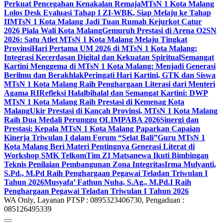
Perkuat Pencegahan Kenakalan Remaja
MTsN 1 Kota Malang
Lolos Desk Evaluasi Tahap I ZI-WBK, Siap Melaju ke Tahap
II
MTsN 1 Kota Malang Jadi Tuan Rumah Kejurkot Catur
2026 Piala Wali Kota Malang
Gemuruh Prestasi di Arena O2SN
2026: Satu Atlet MTsN 1 Kota Malang Melaju Tingkat
Provinsi
Hari Pertama UM 2026 di MTsN 1 Kota Malang:
Integrasi Kecerdasan Digital dan Kekuatan Spiritual
Semangat
Kartini Menggema di MTsN 1 Kota Malang: Menjadi Generasi
Berilmu dan Berakhlak
Peringati Hari Kartini, GTK dan Siswa
MTsN 1 Kota Malang Raih Penghargaan Literasi dari Menteri
Agama RI
Refleksi Halalbihalal dan Semangat Kartini: DWP
MTsN 1 Kota Malang Raih Prestasi di Kemenag Kota
Malang
Ukir Prestasi di Kancah Provinsi, MTsN 1 Kota Malang
Raih Dua Medali Perunggu OLIMPABA 2026
Sinergi dan
Prestasi: Kepala MTsN 1 Kota Malang Paparkan Capaian
Kinerja Triwulan I dalam Forum “Selat Bali”
Guru MTsN 1
Kota Malang Beri Materi Pentingnya Generasi Literat di
Workshop SMK Telkom
Tim ZI Matsanewa Ikuti Bimbingan
Teknis Penilaian Pembangunan Zona Integritas
Irma Mulyanti,
S.Pd., M.Pd Raih Penghargaan Pegawai Teladan Triwulan I
Tahun 2026
Musyafa’ Fathun Nuha, S.Ag., M.Pd.I Raih
Penghargaan Pegawai Teladan Triwulan I Tahun 2026
WA Only, Layanan PTSP : 0895323406730, Pengaduan :
085126495339