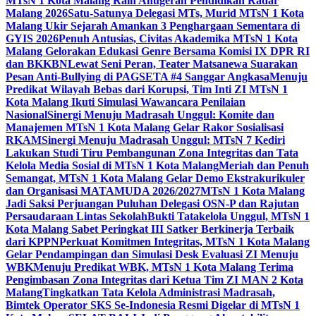
MTsN 1 Kota Malang Raih Anugerah Pendidikan Radar
Malang 2026
Satu-Satunya Delegasi MTs, Murid MTsN 1 Kota
Malang Ukir Sejarah Amankan 3 Penghargaan Sementara di
GYIS 2026
Penuh Antusias, Civitas Akademika MTsN 1 Kota
Malang Gelorakan Edukasi Genre Bersama Komisi IX DPR RI
dan BKKBN
Lewat Seni Peran, Teater Matsanewa Suarakan
Pesan Anti-Bullying di PAGSETA #4 Sanggar Angkasa
Menuju
Predikat Wilayah Bebas dari Korupsi, Tim Inti ZI MTsN 1
Kota Malang Ikuti Simulasi Wawancara Penilaian
Nasional
Sinergi Menuju Madrasah Unggul: Komite dan
Manajemen MTsN 1 Kota Malang Gelar Rakor Sosialisasi
RKAM
Sinergi Menuju Madrasah Unggul: MTsN 7 Kediri
Lakukan Studi Tiru Pembangunan Zona Integritas dan Tata
Kelola Media Sosial di MTsN 1 Kota Malang
Meriah dan Penuh
Semangat, MTsN 1 Kota Malang Gelar Demo Ekstrakurikuler
dan Organisasi MATAMUDA 2026/2027
MTsN 1 Kota Malang
Jadi Saksi Perjuangan Puluhan Delegasi OSN-P dan Rajutan
Persaudaraan Lintas Sekolah
Bukti Tatakelola Unggul, MTsN 1
Kota Malang Sabet Peringkat III Satker Berkinerja Terbaik
dari KPPN
Perkuat Komitmen Integritas, MTsN 1 Kota Malang
Gelar Pendampingan dan Simulasi Desk Evaluasi ZI Menuju
WBK
Menuju Predikat WBK, MTsN 1 Kota Malang Terima
Pengimbasan Zona Integritas dari Ketua Tim ZI MAN 2 Kota
Malang
Tingkatkan Tata Kelola Administrasi Madrasah,
Bimtek Operator SKS Se-Indonesia Resmi Digelar di MTsN 1