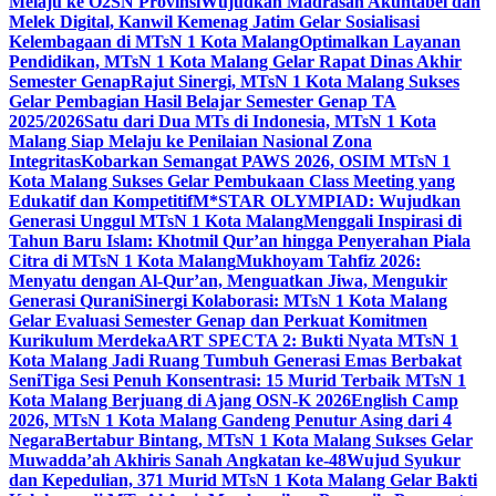
Melaju ke O2SN Provinsi
Wujudkan Madrasah Akuntabel dan
Melek Digital, Kanwil Kemenag Jatim Gelar Sosialisasi
Kelembagaan di MTsN 1 Kota Malang
Optimalkan Layanan
Pendidikan, MTsN 1 Kota Malang Gelar Rapat Dinas Akhir
Semester Genap
Rajut Sinergi, MTsN 1 Kota Malang Sukses
Gelar Pembagian Hasil Belajar Semester Genap TA
2025/2026
Satu dari Dua MTs di Indonesia, MTsN 1 Kota
Malang Siap Melaju ke Penilaian Nasional Zona
Integritas
Kobarkan Semangat PAWS 2026, OSIM MTsN 1
Kota Malang Sukses Gelar Pembukaan Class Meeting yang
Edukatif dan Kompetitif
M*STAR OLYMPIAD: Wujudkan
Generasi Unggul MTsN 1 Kota Malang
Menggali Inspirasi di
Tahun Baru Islam: Khotmil Qur’an hingga Penyerahan Piala
Citra di MTsN 1 Kota Malang
Mukhoyam Tahfiz 2026:
Menyatu dengan Al-Qur’an, Menguatkan Jiwa, Mengukir
Generasi Qurani
Sinergi Kolaborasi: MTsN 1 Kota Malang
Gelar Evaluasi Semester Genap dan Perkuat Komitmen
Kurikulum Merdeka
ART SPECTA 2: Bukti Nyata MTsN 1
Kota Malang Jadi Ruang Tumbuh Generasi Emas Berbakat
Seni
Tiga Sesi Penuh Konsentrasi: 15 Murid Terbaik MTsN 1
Kota Malang Berjuang di Ajang OSN-K 2026
English Camp
2026, MTsN 1 Kota Malang Gandeng Penutur Asing dari 4
Negara
Bertabur Bintang, MTsN 1 Kota Malang Sukses Gelar
Muwadda’ah Akhiris Sanah Angkatan ke-48
Wujud Syukur
dan Kepedulian, 371 Murid MTsN 1 Kota Malang Gelar Bakti