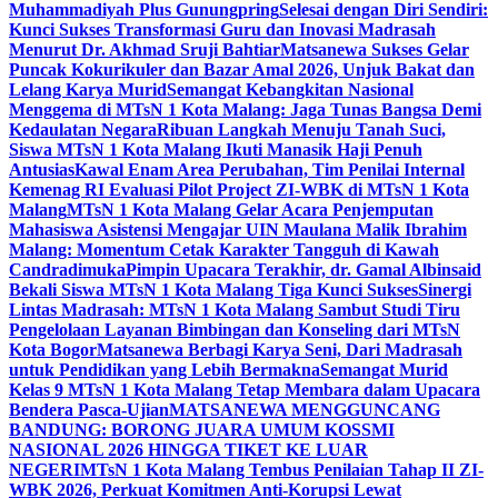
Muhammadiyah Plus Gunungpring
Selesai dengan Diri Sendiri:
Kunci Sukses Transformasi Guru dan Inovasi Madrasah
Menurut Dr. Akhmad Sruji Bahtiar
Matsanewa Sukses Gelar
Puncak Kokurikuler dan Bazar Amal 2026, Unjuk Bakat dan
Lelang Karya Murid
Semangat Kebangkitan Nasional
Menggema di MTsN 1 Kota Malang: Jaga Tunas Bangsa Demi
Kedaulatan Negara
Ribuan Langkah Menuju Tanah Suci,
Siswa MTsN 1 Kota Malang Ikuti Manasik Haji Penuh
Antusias
Kawal Enam Area Perubahan, Tim Penilai Internal
Kemenag RI Evaluasi Pilot Project ZI-WBK di MTsN 1 Kota
Malang
MTsN 1 Kota Malang Gelar Acara Penjemputan
Mahasiswa Asistensi Mengajar UIN Maulana Malik Ibrahim
Malang: Momentum Cetak Karakter Tangguh di Kawah
Candradimuka
Pimpin Upacara Terakhir, dr. Gamal Albinsaid
Bekali Siswa MTsN 1 Kota Malang Tiga Kunci Sukses
Sinergi
Lintas Madrasah: MTsN 1 Kota Malang Sambut Studi Tiru
Pengelolaan Layanan Bimbingan dan Konseling dari MTsN
Kota Bogor
Matsanewa Berbagi Karya Seni, Dari Madrasah
untuk Pendidikan yang Lebih Bermakna
Semangat Murid
Kelas 9 MTsN 1 Kota Malang Tetap Membara dalam Upacara
Bendera Pasca-Ujian
MATSANEWA MENGGUNCANG
BANDUNG: BORONG JUARA UMUM KOSSMI
NASIONAL 2026 HINGGA TIKET KE LUAR
NEGERI
MTsN 1 Kota Malang Tembus Penilaian Tahap II ZI-
WBK 2026, Perkuat Komitmen Anti-Korupsi Lewat