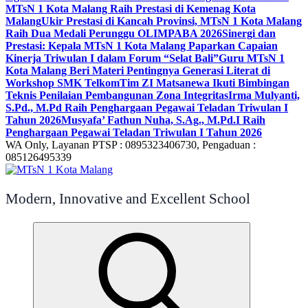
MTsN 1 Kota Malang Raih Prestasi di Kemenag Kota
Malang
Ukir Prestasi di Kancah Provinsi, MTsN 1 Kota Malang
Raih Dua Medali Perunggu OLIMPABA 2026
Sinergi dan
Prestasi: Kepala MTsN 1 Kota Malang Paparkan Capaian
Kinerja Triwulan I dalam Forum “Selat Bali”
Guru MTsN 1
Kota Malang Beri Materi Pentingnya Generasi Literat di
Workshop SMK Telkom
Tim ZI Matsanewa Ikuti Bimbingan
Teknis Penilaian Pembangunan Zona Integritas
Irma Mulyanti,
S.Pd., M.Pd Raih Penghargaan Pegawai Teladan Triwulan I
Tahun 2026
Musyafa’ Fathun Nuha, S.Ag., M.Pd.I Raih
Penghargaan Pegawai Teladan Triwulan I Tahun 2026
WA Only, Layanan PTSP : 0895323406730, Pengaduan :
085126495339
Modern, Innovative and Excellent School