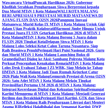
Wawancara Virtual
Puncak Hardiknas 2026: Gubernur
Khofifah Serahkan Penghargaan Siswa Berprestasi kepada
Dua Murid MTsN 1 Kota Malang
WALI KOTA MALANG
BERI APRESIASI 9 PRESTASI MURID MATSANEWA DI
AJANG FLS3N DAN O2SN 2026
Panggung Inovasi
Matsanewa: Murid Kelas IX MTsN 1 Kota Malang Unjuk Gigi
dalam Ujian Praktik Kolaboratif
Harmoni Jimbe Hingga Unjuk
Prestasi Juara FLS3N Getarkan Hardiknas 2026 di MTsN 1
Kota Malang
MTsN 1 Kota Malang Borong 5 Juara dalam
FLS3N 2026 Tingkat Kota
Delapan Siswa MTsN 1 Kota
Malang Lolos Seleksi Ketat Calon Taruna Nusantara, Siap
Raih Beasiswa Penuh
Peringati Hari Puisi Nasional 2026, Guru
dan Murid MTsN 1 Kota Malang Launching Buku di
Gramedia
Dari Dialog ke Aksi: Sambang Polresta Malang Kota
Perkuat Pencegahan Kenakalan Remaja
MTsN 1 Kota Malang
Lolos Desk Evaluasi Tahap I ZI-WBK, Siap Melaju ke Tahap
II
MTsN 1 Kota Malang Jadi Tuan Rumah Kejurkot Catur
2026 Piala Wali Kota Malang
Gemuruh Prestasi di Arena O2SN
2026: Satu Atlet MTsN 1 Kota Malang Melaju Tingkat
Provinsi
Hari Pertama UM 2026 di MTsN 1 Kota Malang:
Integrasi Kecerdasan Digital dan Kekuatan Spiritual
Semangat
Kartini Menggema di MTsN 1 Kota Malang: Menjadi Generasi
Berilmu dan Berakhlak
Peringati Hari Kartini, GTK dan Siswa
MTsN 1 Kota Malang Raih Penghargaan Literasi dari Menteri
Agama RI
Refleksi Halalbihalal dan Semangat Kartini: DWP