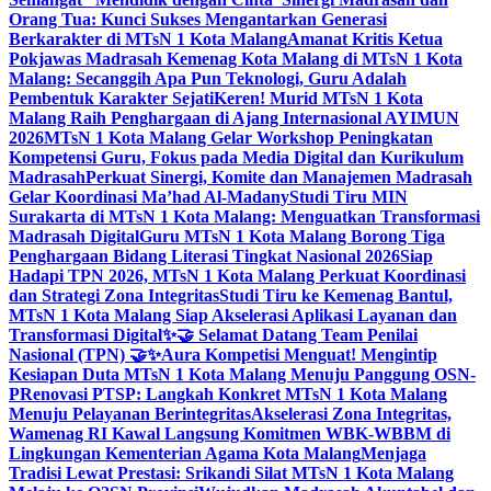
Orang Tua: Kunci Sukses Mengantarkan Generasi
Berkarakter di MTsN 1 Kota Malang
Amanat Kritis Ketua
Pokjawas Madrasah Kemenag Kota Malang di MTsN 1 Kota
Malang: Secanggih Apa Pun Teknologi, Guru Adalah
Pembentuk Karakter Sejati
Keren! Murid MTsN 1 Kota
Malang Raih Penghargaan di Ajang Internasional AYIMUN
2026
MTsN 1 Kota Malang Gelar Workshop Peningkatan
Kompetensi Guru, Fokus pada Media Digital dan Kurikulum
Madrasah
Perkuat Sinergi, Komite dan Manajemen Madrasah
Gelar Koordinasi Ma’had Al-Madany
Studi Tiru MIN
Surakarta di MTsN 1 Kota Malang: Menguatkan Transformasi
Madrasah Digital
Guru MTsN 1 Kota Malang Borong Tiga
Penghargaan Bidang Literasi Tingkat Nasional 2026
Siap
Hadapi TPN 2026, MTsN 1 Kota Malang Perkuat Koordinasi
dan Strategi Zona Integritas
Studi Tiru ke Kemenag Bantul,
MTsN 1 Kota Malang Siap Akselerasi Aplikasi Layanan dan
Transformasi Digital
✨🤝 Selamat Datang Team Penilai
Nasional (TPN) 🤝✨
Aura Kompetisi Menguat! Mengintip
Kesiapan Duta MTsN 1 Kota Malang Menuju Panggung OSN-
P
Renovasi PTSP: Langkah Konkret MTsN 1 Kota Malang
Menuju Pelayanan Berintegritas
Akselerasi Zona Integritas,
Wamenag RI Kawal Langsung Komitmen WBK-WBBM di
Lingkungan Kementerian Agama Kota Malang
Menjaga
Tradisi Lewat Prestasi: Srikandi Silat MTsN 1 Kota Malang