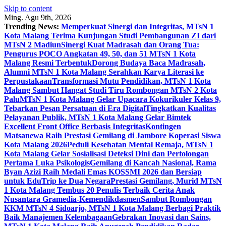
Skip to content
Ming. Agu 9th, 2026
Trending News:
Memperkuat Sinergi dan Integritas, MTsN 1
Kota Malang Terima Kunjungan Studi Pembangunan ZI dari
MTsN 2 Madiun
Sinergi Kuat Madrasah dan Orang Tua:
Pengurus POCO Angkatan 49, 50, dan 51 MTsN 1 Kota
Malang Resmi Terbentuk
Dorong Budaya Baca Madrasah,
Alumni MTsN 1 Kota Malang Serahkan Karya Literasi ke
Perpustakaan
Transformasi Mutu Pendidikan, MTsN 1 Kota
Malang Sambut Hangat Studi Tiru Rombongan MTsN 2 Kota
Palu
MTsN 1 Kota Malang Gelar Upacara Kokurikuler Kelas 9,
Tebarkan Pesan Persatuan di Era Digital
Tingkatkan Kualitas
Pelayanan Publik, MTsN 1 Kota Malang Gelar Bimtek
Excellent Front Office Berbasis Integritas
Kontingen
Matsanewa Raih Prestasi Gemilang di Jambore Koperasi Siswa
Kota Malang 2026
Peduli Kesehatan Mental Remaja, MTsN 1
Kota Malang Gelar Sosialisasi Deteksi Dini dan Pertolongan
Pertama Luka Psikologis
Gemilang di Kancah Nasional, Rama
Byan Azizi Raih Medali Emas KOSSMI 2026 dan Bersiap
untuk EduTrip ke Dua Negara
Prestasi Gemilang, Murid MTsN
1 Kota Malang Tembus 20 Penulis Terbaik Cerita Anak
Nusantara Gramedia-Kemendikdasmen
Sambut Rombongan
KKM MTsN 4 Sidoarjo, MTsN 1 Kota Malang Berbagi Praktik
Baik Manajemen Kelembagaan
Gebrakan Inovasi dan Sains,