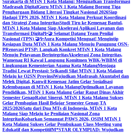
Surakarta di MTsN 1 Kota Malang: Menguatkan Transformasi
Madrasah Digital
Guru MTsN 1 Kota Malang Borong Tiga
Penghargaan Bidang Literasi Tingkat Nasional 2026
Siap
Hadapi TPN 2026, MTsN 1 Kota Malang Perkuat Koordinasi
dan Strategi Zona Integritas
Studi Tiru ke Kemenag Bantul,
MTsN 1 Kota Malang Siap Akselerasi Aplikasi Layanan dan
Transformasi Digital
✨🤝 Selamat Datang Team Penilai
Nasional (TPN) 🤝✨
Aura Kompetisi Menguat! Mengintip
Kesiapan Duta MTsN 1 Kota Malang Menuju Panggung OSN-
P
Renovasi PTSP: Langkah Konkret MTsN 1 Kota Malang
Menuju Pelayanan Berintegritas
Akselerasi Zona Integritas,
Wamenag RI Kawal Langsung Komitmen WBK-WBBM di
Lingkungan Kementerian Agama Kota Malang
Menjaga
Tradisi Lewat Prestasi: Srikandi Silat MTsN 1 Kota Malang
Melaju ke O2SN Provinsi
Wujudkan Madrasah Akuntabel dan
Melek Digital, Kanwil Kemenag Jatim Gelar Sosialisasi
Kelembagaan di MTsN 1 Kota Malang
Optimalkan Layanan
Pendidikan, MTsN 1 Kota Malang Gelar Rapat Dinas Akhir
Semester Genap
Rajut Sinergi, MTsN 1 Kota Malang Sukses
Gelar Pembagian Hasil Belajar Semester Genap TA
2025/2026
Satu dari Dua MTs di Indonesia, MTsN 1 Kota
Malang Siap Melaju ke Penilaian Nasional Zona
Integritas
Kobarkan Semangat PAWS 2026, OSIM MTsN 1
Kota Malang Sukses Gelar Pembukaan Class Meeting yang
Edukatif dan Kompetitif
M*STAR OLYMPIAD: Wujudkan