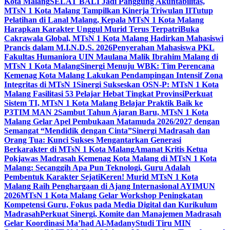
Kota Malang
SELAT BALI Jadi Panggung Akuntabilitas,
MTsN 1 Kota Malang Tampilkan Kinerja Triwulan II
Tutup
Pelatihan di Lanal Malang, Kepala MTsN 1 Kota Malang
Harapkan Karakter Unggul Murid Terus Terpatri
Buka
Cakrawala Global, MTsN 1 Kota Malang Hadirkan Mahasiswi
Prancis dalam M.I.N.D.S. 2026
Penyerahan Mahasiswa PKL
Fakultas Humaniora UIN Maulana Malik Ibrahim Malang di
MTsN 1 Kota Malang
Sinergi Menuju WBK: Tim Perencana
Kemenag Kota Malang Lakukan Pendampingan Intensif Zona
Integritas di MTsN 1
Sinergi Sukseskan OSN-P: MTsN 1 Kota
Malang Fasilitasi 53 Pelajar Hebat Tingkat Provinsi
Perkuat
Sistem TI, MTsN 1 Kota Malang Belajar Praktik Baik ke
P3TIM MAN 2
Sambut Tahun Ajaran Baru, MTsN 1 Kota
Malang Gelar Apel Pembukaan Matamuda 2026/2027 dengan
Semangat “Mendidik dengan Cinta”
Sinergi Madrasah dan
Orang Tua: Kunci Sukses Mengantarkan Generasi
Berkarakter di MTsN 1 Kota Malang
Amanat Kritis Ketua
Pokjawas Madrasah Kemenag Kota Malang di MTsN 1 Kota
Malang: Secanggih Apa Pun Teknologi, Guru Adalah
Pembentuk Karakter Sejati
Keren! Murid MTsN 1 Kota
Malang Raih Penghargaan di Ajang Internasional AYIMUN
2026
MTsN 1 Kota Malang Gelar Workshop Peningkatan
Kompetensi Guru, Fokus pada Media Digital dan Kurikulum
Madrasah
Perkuat Sinergi, Komite dan Manajemen Madrasah
Gelar Koordinasi Ma’had Al-Madany
Studi Tiru MIN