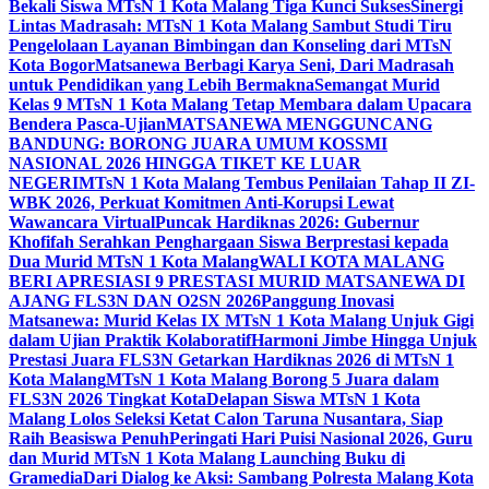
Bekali Siswa MTsN 1 Kota Malang Tiga Kunci Sukses
Sinergi
Lintas Madrasah: MTsN 1 Kota Malang Sambut Studi Tiru
Pengelolaan Layanan Bimbingan dan Konseling dari MTsN
Kota Bogor
Matsanewa Berbagi Karya Seni, Dari Madrasah
untuk Pendidikan yang Lebih Bermakna
Semangat Murid
Kelas 9 MTsN 1 Kota Malang Tetap Membara dalam Upacara
Bendera Pasca-Ujian
MATSANEWA MENGGUNCANG
BANDUNG: BORONG JUARA UMUM KOSSMI
NASIONAL 2026 HINGGA TIKET KE LUAR
NEGERI
MTsN 1 Kota Malang Tembus Penilaian Tahap II ZI-
WBK 2026, Perkuat Komitmen Anti-Korupsi Lewat
Wawancara Virtual
Puncak Hardiknas 2026: Gubernur
Khofifah Serahkan Penghargaan Siswa Berprestasi kepada
Dua Murid MTsN 1 Kota Malang
WALI KOTA MALANG
BERI APRESIASI 9 PRESTASI MURID MATSANEWA DI
AJANG FLS3N DAN O2SN 2026
Panggung Inovasi
Matsanewa: Murid Kelas IX MTsN 1 Kota Malang Unjuk Gigi
dalam Ujian Praktik Kolaboratif
Harmoni Jimbe Hingga Unjuk
Prestasi Juara FLS3N Getarkan Hardiknas 2026 di MTsN 1
Kota Malang
MTsN 1 Kota Malang Borong 5 Juara dalam
FLS3N 2026 Tingkat Kota
Delapan Siswa MTsN 1 Kota
Malang Lolos Seleksi Ketat Calon Taruna Nusantara, Siap
Raih Beasiswa Penuh
Peringati Hari Puisi Nasional 2026, Guru
dan Murid MTsN 1 Kota Malang Launching Buku di
Gramedia
Dari Dialog ke Aksi: Sambang Polresta Malang Kota