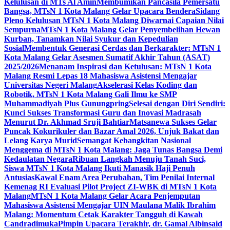
Kelulusan di MTs Al Amin
Membumikan Pancasila Pemersatu
Bangsa, MTsN 1 Kota Malang Gelar Upacara Bendera
Sidang
Pleno Kelulusan MTsN 1 Kota Malang Diwarnai Capaian Nilai
Sempurna
MTsN 1 Kota Malang Gelar Penyembelihan Hewan
Kurban, Tanamkan Nilai Syukur dan Kepedulian
Sosial
Membentuk Generasi Cerdas dan Berkarakter: MTsN 1
Kota Malang Gelar Asesmen Sumatif Akhir Tahun (ASAT)
2025/2026
Menanam Inspirasi dan Ketulusan: MTsN 1 Kota
Malang Resmi Lepas 18 Mahasiswa Asistensi Mengajar
Universitas Negeri Malang
Akselerasi Kelas Koding dan
Robotik, MTsN 1 Kota Malang Gali Ilmu ke SMP
Muhammadiyah Plus Gunungpring
Selesai dengan Diri Sendiri:
Kunci Sukses Transformasi Guru dan Inovasi Madrasah
Menurut Dr. Akhmad Sruji Bahtiar
Matsanewa Sukses Gelar
Puncak Kokurikuler dan Bazar Amal 2026, Unjuk Bakat dan
Lelang Karya Murid
Semangat Kebangkitan Nasional
Menggema di MTsN 1 Kota Malang: Jaga Tunas Bangsa Demi
Kedaulatan Negara
Ribuan Langkah Menuju Tanah Suci,
Siswa MTsN 1 Kota Malang Ikuti Manasik Haji Penuh
Antusias
Kawal Enam Area Perubahan, Tim Penilai Internal
Kemenag RI Evaluasi Pilot Project ZI-WBK di MTsN 1 Kota
Malang
MTsN 1 Kota Malang Gelar Acara Penjemputan
Mahasiswa Asistensi Mengajar UIN Maulana Malik Ibrahim
Malang: Momentum Cetak Karakter Tangguh di Kawah
Candradimuka
Pimpin Upacara Terakhir, dr. Gamal Albinsaid