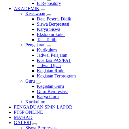
E-Repository
AKADEMIK
Kesiswaan
Data Peserta Didik
Siswa Berprestasi
Karya Siswa
Ekstrakurikuler
Tata Tertib
Pengajaran
Kurikulum
Jadwal Pelajaran
Kisi-kisi PAS/PAT
Jadwal Ujian
Kegiatan Rutin
Kegiatan Terprogram
Guru
Kegiatan Guru
Guru Berprestasi
Karya Guru
Kurikulum
PENGADUAN SP4N LAPOR
PTSP ONLINE
MA’HAD
GALERI
Siswa Berprestasi