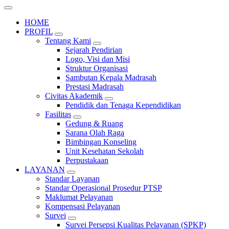
HOME
PROFIL
Tentang Kami
Sejarah Pendirian
Logo, Visi dan Misi
Struktur Organisasi
Sambutan Kepala Madrasah
Prestasi Madrasah
Civitas Akademik
Pendidik dan Tenaga Kependidikan
Fasilitas
Gedung & Ruang
Sarana Olah Raga
Bimbingan Konseling
Unit Kesehatan Sekolah
Perpustakaan
LAYANAN
Standar Layanan
Standar Operasional Prosedur PTSP
Maklumat Pelayanan
Kompensasi Pelayanan
Survei
Survei Persepsi Kualitas Pelayanan (SPKP)