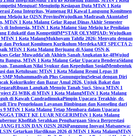
 Zona Integritas
Studi Tiru ke Kemenag Bantul, MTsN 1 Kota
mpetisi Menguat! Mengintip Kesiapan Duta MTsN 1 Kota
lerasi Zona Integritas, Wamenag RI Kawal Langsung Komitmen
lang Melaju ke O2SN Provinsi
Wujudkan Madrasah Akuntabel
, MTsN 1 Kota Malang Gelar Rapat Dinas Akhir Semester
s di Indonesia, MTsN 1 Kota Malang Siap Melaju ke Penilaian
g Edukatif dan Kompetitif
M*STAR OLYMPIAD: Wujudkan
di MTsN 1 Kota Malang
Mukhoyam Tahfiz 2026: Menyatu dengan
nap dan Perkuat Komitmen Kurikulum Merdeka
ART SPECTA 2:
erbaik MTsN 1 Kota Malang Berjuang di Ajang OSN-K
kses Gelar Muwadda’ah Akhiris Sanah Angkatan ke-48
Wujud
tu Bangsa, MTsN 1 Kota Malang Gelar Upacara Bendera
Sidang
n, Tanamkan Nilai Syukur dan Kepedulian Sosial
Membentuk
si dan Ketulusan: MTsN 1 Kota Malang Resmi Lepas 18
u ke SMP Muhammadiyah Plus Gunungpring
Selesai dengan Diri
cak Kokurikuler dan Bazar Amal 2026, Unjuk Bakat dan
Negara
Ribuan Langkah Menuju Tanah Suci, Siswa MTsN 1
Project ZI-WBK di MTsN 1 Kota Malang
MTsN 1 Kota Malang
ngguh di Kawah Candradimuka
Pimpin Upacara Terakhir, dr.
udi Tiru Pengelolaan Layanan Bimbingan dan Konseling dari
as 9 MTsN 1 Kota Malang Tetap Membara dalam Upacara
NGGA TIKET KE LUAR NEGERI
MTsN 1 Kota Malang
ubernur Khofifah Serahkan Penghargaan Siswa Berprestasi
JANG FLS3N DAN O2SN 2026
Panggung Inovasi Matsanewa:
FLS3N Getarkan Hardiknas 2026 di MTsN 1 Kota Malang
MTsN