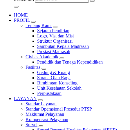
HOME
PROFIL
Tentang Kami
Sejarah Pendirian
Logo, Visi dan Misi
Struktur Organisasi
Sambutan Kepala Madrasah
Prestasi Madrasah
Civitas Akademik
Pendidik dan Tenaga Kependidikan
Fasilitas
Gedung & Ruang
Sarana Olah Raga
Bimbingan Konseling
Unit Kesehatan Sekolah
Perpustakaan
LAYANAN
Standar Layanan
Standar Operasional Prosedur PTSP
Maklumat Pelayanan
Kompensasi Pelayanan
Survei
Survei Persepsi Kualitas Pelayanan (SPKP)