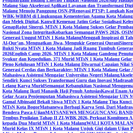
Penghargaan Bidang Literasi Tingkat Nasional 2026
Siap Hadapi
Malang Siap Akselerasi Aplikasi Layanan dan Transformasi Digi
Malang Menuju Panggung OSN-P
Renovasi PTSP: Langkah Kon
WBK-WBBM di Lingkungan Kementerian Agama Kota Malang
dan Melek Digital, Kanwil Kemenag Jatim Gelar Sosialisasi Ke
Genap
Rajut Sinergi, MTsN 1 Kota Malang Sukses Gelar Pembag
Nasional Zona Integritas
Kobarkan Semangat PAWS 2026, OSIM M
Generasi Unggul MTsN 1 Kota Malang
Menggali Inspirasi di T
Al-Qur’an, Menguatkan Jiwa, Mengukir Generasi Qurani
Siner
Bukti Nyata MTsN 1 Kota Malang Jadi Ruang Tumbuh Generas
2026
English Camp 2026, MTsN 1 Kota Malang Gandeng Penutur
Syukur dan Kepedulian, 371 Murid MTsN 1 Kota Malang Gelar 
Pleno Kelulusan MTsN 1 Kota Malang Diwarnai Capaian Nilai
Generasi Cerdas dan Berkarakter: MTsN 1 Kota Malang Gelar 
Mahasiswa Asistensi Mengajar Universitas Negeri Malang
Aksele
Sendiri: Kunci Sukses Transformasi Guru dan Inovasi Madrasa
Lelang Karya Murid
Semangat Kebangkitan Nasional Menggema
Kota Malang Ikuti Manasik Haji Penuh Antusias
Kawal Enam Are
Gelar Acara Penjemputan Mahasiswa Asistensi Mengajar UIN
Gamal Albinsaid Bekali Siswa MTsN 1 Kota Malang Tiga Kunci
MTsN Kota Bogor
Matsanewa Berbagi Karya Seni, Dari Madra
Bendera Pasca-Ujian
MATSANEWA MENGGUNCANG BANDUNG
Tembus Penilaian Tahap II ZI-WBK 2026, Perkuat Komitmen A
kepada Dua Murid MTsN 1 Kota Malang
WALI KOTA MALANG
Murid Kelas IX MTsN 1 Kota Malang Unjuk Gigi dalam Ujian Pr