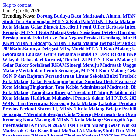
Skip to content
Jum. Agu 7th, 2026
Trending News:
Dorong Budaya Baca Madrasah, Alumni MTsN 1
Studi Tiru Rombongan MTsN 2 Kota Palu
MTsN 1 Kota Malang G
Kota Malang Gelar Bimtek Excellent Front Office Berbasis Integ
Remaja, MTsN 1 Kota Malang Gelar Sosialisasi Deteksi Dini da
Bersiap untuk EduTrip ke Dua Negara
Prestasi Gemilang, Mur
KKM MTsN 4 Sidoarjo, MTsN 1 Kota Malang Berbagi Praktik
2026
Satu-Satunya Delegasi MTs, Murid MTsN 1 Kota Malang U
Gelorakan Edukasi Genre Bersama Komisi IX DPR RI dan B
Wilayah Bebas dari Korupsi, Tim Inti ZI MTsN 1 Kota Malang I
Gelar Rakor Sosialisasi RKAM
Sinergi Menuju Madrasah Unggul
Malang
Meriah dan Penuh Semangat, MTsN 1 Kota Malang Gel
OSN-P dan Rajutan Persaudaraan Lintas Sekolah
Bukti Tatakel
Kota Malang Gelar Pendampingan dan Simulasi Desk Evaluas
Kota Malang
Tingkatkan Tata Kelola Administrasi Madrasah, B
Kota Malang Tampilkan Kinerja Triwulan II
Tutup Pelatihan d
Kota Malang Hadirkan Mahasiswi Prancis dalam M.I.N.D.S. 20
WBK: Tim Perencana Kemenag Kota Malang Lakukan Pendampin
Provinsi
Perkuat Sistem TI, MTsN 1 Kota Malang Belajar Prak
Semangat “Mendidik dengan Cinta”
Sinergi Madrasah dan Oran
Kemenag Kota Malang di MTsN 1 Kota Malang: Secanggih Apa 
Internasional AYIMUN 2026
MTsN 1 Kota Malang Gelar Worksh
Madrasah Gelar Koordinasi Ma’had Al-Madany
Studi Tiru MIN