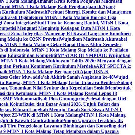
sN 1 Kota Malang
Amanat Kritis Ketua Pokjawas Madrasah
Murid MTsN 1 Kota Malang Raih Penghargaan di Ajang
an Kurikulum Madrasah
Perkuat Sinergi, Komite dan Manajemen
adrasah Digital
Guru MTsN 1 Kota Malang Borong Tiga
 Zona Integritas
Studi Tiru ke Kemenag Bantul, MTsN 1 Kota
mpetisi Menguat! Mengintip Kesiapan Duta MTsN 1 Kota
lerasi Zona Integritas, Wamenag RI Kawal Langsung Komitmen
lang Melaju ke O2SN Provinsi
Wujudkan Madrasah Akuntabel
, MTsN 1 Kota Malang Gelar Rapat Dinas Akhir Semester
s di Indonesia, MTsN 1 Kota Malang Siap Melaju ke Penilaian
g Edukatif dan Kompetitif
M*STAR OLYMPIAD: Wujudkan
di MTsN 1 Kota Malang
Mukhoyam Tahfiz 2026: Menyatu dengan
nap dan Perkuat Komitmen Kurikulum Merdeka
ART SPECTA 2:
erbaik MTsN 1 Kota Malang Berjuang di Ajang OSN-K
kses Gelar Muwadda’ah Akhiris Sanah Angkatan ke-48
Wujud
tu Bangsa, MTsN 1 Kota Malang Gelar Upacara Bendera
Sidang
n, Tanamkan Nilai Syukur dan Kepedulian Sosial
Membentuk
si dan Ketulusan: MTsN 1 Kota Malang Resmi Lepas 18
u ke SMP Muhammadiyah Plus Gunungpring
Selesai dengan Diri
cak Kokurikuler dan Bazar Amal 2026, Unjuk Bakat dan
Negara
Ribuan Langkah Menuju Tanah Suci, Siswa MTsN 1
Project ZI-WBK di MTsN 1 Kota Malang
MTsN 1 Kota Malang
ngguh di Kawah Candradimuka
Pimpin Upacara Terakhir, dr.
udi Tiru Pengelolaan Layanan Bimbingan dan Konseling dari
as 9 MTsN 1 Kota Malang Tetap Membara dalam Upacara