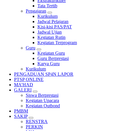
Ekstrakurikuler
Tata Tertib
Pengajaran
Kurikulum
Jadwal Pelajaran
Kisi-kisi PAS/PAT
Jadwal Ujian
Kegiatan Rutin
Kegiatan Terprogram
Guru
Kegiatan Guru
Guru Berprestasi
Karya Guru
Kurikulum
PENGADUAN SP4N LAPOR
PTSP ONLINE
MA’HAD
GALERI
Siswa Berprestasi
Kegiatan Upacara
Kegiatan Outbond
PMBM
SAKIP
RENSTRA
PERKIN