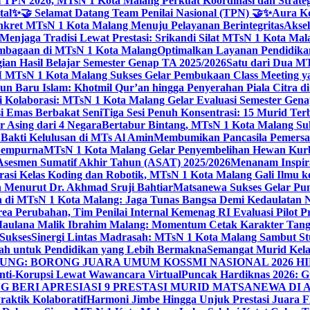
 TPN 2026, MTsN 1 Kota Malang Perkuat Koordinasi dan Strategi
tal
✨🤝 Selamat Datang Team Penilai Nasional (TPN) 🤝✨
Aura Ko
kret MTsN 1 Kota Malang Menuju Pelayanan Berintegritas
Akse
Menjaga Tradisi Lewat Prestasi: Srikandi Silat MTsN 1 Kota Ma
lembagaan di MTsN 1 Kota Malang
Optimalkan Layanan Pendidikan
ian Hasil Belajar Semester Genap TA 2025/2026
Satu dari Dua MT
TsN 1 Kota Malang Sukses Gelar Pembukaan Class Meeting yan
ahun Baru Islam: Khotmil Qur’an hingga Penyerahan Piala Citra 
gi Kolaborasi: MTsN 1 Kota Malang Gelar Evaluasi Semester Ge
i Emas Berbakat Seni
Tiga Sesi Penuh Konsentrasi: 15 Murid T
 Asing dari 4 Negara
Bertabur Bintang, MTsN 1 Kota Malang Su
Bakti Kelulusan di MTs Al Amin
Membumikan Pancasila Pemersa
 Sempurna
MTsN 1 Kota Malang Gelar Penyembelihan Hewan Kurba
Asesmen Sumatif Akhir Tahun (ASAT) 2025/2026
Menanam Inspira
rasi Kelas Koding dan Robotik, MTsN 1 Kota Malang Gali Ilm
h Menurut Dr. Akhmad Sruji Bahtiar
Matsanewa Sukses Gelar Pun
 di MTsN 1 Kota Malang: Jaga Tunas Bangsa Demi Kedaulatan 
a Perubahan, Tim Penilai Internal Kemenag RI Evaluasi Pilot 
 Maulana Malik Ibrahim Malang: Momentum Cetak Karakter Ta
 Sukses
Sinergi Lintas Madrasah: MTsN 1 Kota Malang Sambut St
sah untuk Pendidikan yang Lebih Bermakna
Semangat Murid Kel
: BORONG JUARA UMUM KOSSMI NASIONAL 2026 HI
nti-Korupsi Lewat Wawancara Virtual
Puncak Hardiknas 2026: G
 BERI APRESIASI 9 PRESTASI MURID MATSANEWA DI A
aktik Kolaboratif
Harmoni Jimbe Hingga Unjuk Prestasi Juara 