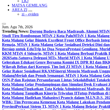
LKJ
MATSA GEMILANG
AREA ZI
zi – eviden
Jum. Agu 7th, 2026
Trending News:
Dorong Budaya Baca Madrasah, Alumni MTsN 1
Studi Tiru Rombongan MTsN 2 Kota Palu
MTsN 1 Kota Malang G
Kota Malang Gelar Bimtek Excellent Front Office Berbasis Integ
Remaja, MTsN 1 Kota Malang Gelar Sosialisasi Deteksi Dini da
Bersiap untuk EduTrip ke Dua Negara
Prestasi Gemilang, Mur
KKM MTsN 4 Sidoarjo, MTsN 1 Kota Malang Berbagi Praktik
2026
Satu-Satunya Delegasi MTs, Murid MTsN 1 Kota Malang U
Gelorakan Edukasi Genre Bersama Komisi IX DPR RI dan B
Wilayah Bebas dari Korupsi, Tim Inti ZI MTsN 1 Kota Malang I
Gelar Rakor Sosialisasi RKAM
Sinergi Menuju Madrasah Unggul
Malang
Meriah dan Penuh Semangat, MTsN 1 Kota Malang Gel
OSN-P dan Rajutan Persaudaraan Lintas Sekolah
Bukti Tatakel
Kota Malang Gelar Pendampingan dan Simulasi Desk Evaluas
Kota Malang
Tingkatkan Tata Kelola Administrasi Madrasah, B
Kota Malang Tampilkan Kinerja Triwulan II
Tutup Pelatihan d
Kota Malang Hadirkan Mahasiswi Prancis dalam M.I.N.D.S. 20
WBK: Tim Perencana Kemenag Kota Malang Lakukan Pendampin
Provinsi
Perkuat Sistem TI, MTsN 1 Kota Malang Belajar Prak