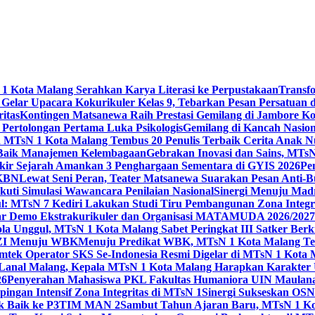
 Kota Malang Serahkan Karya Literasi ke Perpustakaan
Transf
elar Upacara Kokurikuler Kelas 9, Tebarkan Pesan Persatuan di
ritas
Kontingen Matsanewa Raih Prestasi Gemilang di Jambore Ko
n Pertolongan Pertama Luka Psikologis
Gemilang di Kancah Nasio
id MTsN 1 Kota Malang Tembus 20 Penulis Terbaik Cerita Anak
 Baik Manajemen Kelembagaan
Gebrakan Inovasi dan Sains, MTs
kir Sejarah Amankan 3 Penghargaan Sementara di GYIS 2026
Pe
KKBN
Lewat Seni Peran, Teater Matsanewa Suarakan Pesan Anti-
kuti Simulasi Wawancara Penilaian Nasional
Sinergi Menuju Mad
: MTsN 7 Kediri Lakukan Studi Tiru Pembangunan Zona Integrit
ar Demo Ekstrakurikuler dan Organisasi MATAMUDA 2026/2027
ola Unggul, MTsN 1 Kota Malang Sabet Peringkat III Satker Ber
i ZI Menuju WBK
Menuju Predikat WBK, MTsN 1 Kota Malang Ter
imtek Operator SKS Se-Indonesia Resmi Digelar di MTsN 1 Kota
i Lanal Malang, Kepala MTsN 1 Kota Malang Harapkan Karakter 
26
Penyerahan Mahasiswa PKL Fakultas Humaniora UIN Maulana
gan Intensif Zona Integritas di MTsN 1
Sinergi Sukseskan OSN-
tik Baik ke P3TIM MAN 2
Sambut Tahun Ajaran Baru, MTsN 1 Ko