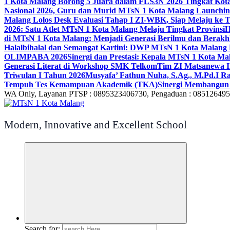
1 Kota Malang Borong 5 Juara dalam FLS3N 2026 Tingkat Kot
Nasional 2026, Guru dan Murid MTsN 1 Kota Malang Launchi
Malang Lolos Desk Evaluasi Tahap I ZI-WBK, Siap Melaju ke T
2026: Satu Atlet MTsN 1 Kota Malang Melaju Tingkat Provinsi
H
di MTsN 1 Kota Malang: Menjadi Generasi Berilmu dan Berakh
Halalbihalal dan Semangat Kartini: DWP MTsN 1 Kota Malang 
OLIMPABA 2026
Sinergi dan Prestasi: Kepala MTsN 1 Kota Ma
Generasi Literat di Workshop SMK Telkom
Tim ZI Matsanewa Ik
Triwulan I Tahun 2026
Musyafa’ Fathun Nuha, S.Ag., M.Pd.I R
Tempuh Tes Kemampuan Akademik (TKA)
Sinergi Membangun 
WA Only, Layanan PTSP : 0895323406730, Pengaduan : 08512649
Modern, Innovative and Excellent School
Search for: