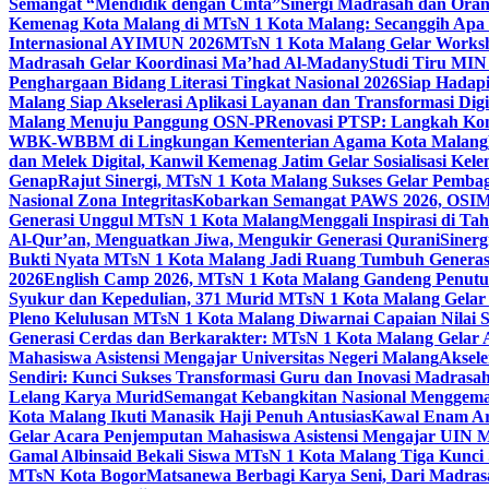
Semangat “Mendidik dengan Cinta”
Sinergi Madrasah dan Oran
Kemenag Kota Malang di MTsN 1 Kota Malang: Secanggih Apa 
Internasional AYIMUN 2026
MTsN 1 Kota Malang Gelar Worksh
Madrasah Gelar Koordinasi Ma’had Al-Madany
Studi Tiru MIN
Penghargaan Bidang Literasi Tingkat Nasional 2026
Siap Hadapi
Malang Siap Akselerasi Aplikasi Layanan dan Transformasi Digi
Malang Menuju Panggung OSN-P
Renovasi PTSP: Langkah Kon
WBK-WBBM di Lingkungan Kementerian Agama Kota Malang
dan Melek Digital, Kanwil Kemenag Jatim Gelar Sosialisasi Ke
Genap
Rajut Sinergi, MTsN 1 Kota Malang Sukses Gelar Pembag
Nasional Zona Integritas
Kobarkan Semangat PAWS 2026, OSIM M
Generasi Unggul MTsN 1 Kota Malang
Menggali Inspirasi di T
Al-Qur’an, Menguatkan Jiwa, Mengukir Generasi Qurani
Siner
Bukti Nyata MTsN 1 Kota Malang Jadi Ruang Tumbuh Generas
2026
English Camp 2026, MTsN 1 Kota Malang Gandeng Penutur
Syukur dan Kepedulian, 371 Murid MTsN 1 Kota Malang Gelar 
Pleno Kelulusan MTsN 1 Kota Malang Diwarnai Capaian Nilai
Generasi Cerdas dan Berkarakter: MTsN 1 Kota Malang Gelar 
Mahasiswa Asistensi Mengajar Universitas Negeri Malang
Aksele
Sendiri: Kunci Sukses Transformasi Guru dan Inovasi Madrasa
Lelang Karya Murid
Semangat Kebangkitan Nasional Menggema
Kota Malang Ikuti Manasik Haji Penuh Antusias
Kawal Enam Are
Gelar Acara Penjemputan Mahasiswa Asistensi Mengajar UIN
Gamal Albinsaid Bekali Siswa MTsN 1 Kota Malang Tiga Kunci
MTsN Kota Bogor
Matsanewa Berbagi Karya Seni, Dari Madra