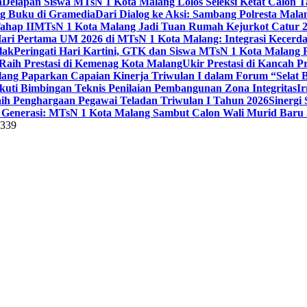
a
Delapan Siswa MTsN 1 Kota Malang Lolos Seleksi Ketat Calon T
ng Buku di Gramedia
Dari Dialog ke Aksi: Sambang Polresta Mal
ahap II
MTsN 1 Kota Malang Jadi Tuan Rumah Kejurkot Catur 20
ari Pertama UM 2026 di MTsN 1 Kota Malang: Integrasi Kecerdas
lak
Peringati Hari Kartini, GTK dan Siswa MTsN 1 Kota Malang 
Raih Prestasi di Kemenag Kota Malang
Ukir Prestasi di Kancah 
lang Paparkan Capaian Kinerja Triwulan I dalam Forum “Selat B
uti Bimbingan Teknis Penilaian Pembangunan Zona Integritas
Ir
aih Penghargaan Pegawai Teladan Triwulan I Tahun 2026
Sinergi
Generasi: MTsN 1 Kota Malang Sambut Calon Wali Murid Baru J
5339