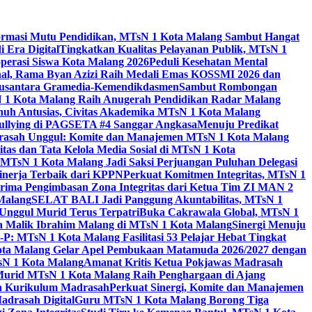
ormasi Mutu Pendidikan, MTsN 1 Kota Malang Sambut Hangat
 Era Digital
Tingkatkan Kualitas Pelayanan Publik, MTsN 1
perasi Siswa Kota Malang 2026
Peduli Kesehatan Mental
nal, Rama Byan Azizi Raih Medali Emas KOSSMI 2026 dan
 Nusantara Gramedia-Kemendikdasmen
Sambut Rombongan
N 1 Kota Malang Raih Anugerah Pendidikan Radar Malang
nuh Antusias, Civitas Akademika MTsN 1 Kota Malang
Bullying di PAGSETA #4 Sanggar Angkasa
Menuju Predikat
rasah Unggul: Komite dan Manajemen MTsN 1 Kota Malang
as dan Tata Kelola Media Sosial di MTsN 1 Kota
MTsN 1 Kota Malang Jadi Saksi Perjuangan Puluhan Delegasi
kinerja Terbaik dari KPPN
Perkuat Komitmen Integritas, MTsN 1
ima Pengimbasan Zona Integritas dari Ketua Tim ZI MAN 2
 Malang
SELAT BALI Jadi Panggung Akuntabilitas, MTsN 1
Unggul Murid Terus Terpatri
Buka Cakrawala Global, MTsN 1
 Malik Ibrahim Malang di MTsN 1 Kota Malang
Sinergi Menuju
P: MTsN 1 Kota Malang Fasilitasi 53 Pelajar Hebat Tingkat
ta Malang Gelar Apel Pembukaan Matamuda 2026/2027 dengan
sN 1 Kota Malang
Amanat Kritis Ketua Pokjawas Madrasah
Murid MTsN 1 Kota Malang Raih Penghargaan di Ajang
an Kurikulum Madrasah
Perkuat Sinergi, Komite dan Manajemen
adrasah Digital
Guru MTsN 1 Kota Malang Borong Tiga