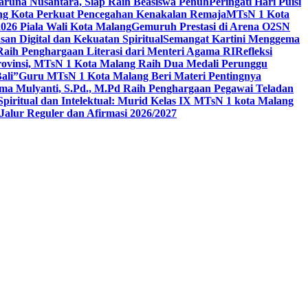
aruna Nusantara, Siap Raih Beasiswa Penuh
Peringati Hari Puisi
ang Kota Perkuat Pencegahan Kenakalan Remaja
MTsN 1 Kota
26 Piala Wali Kota Malang
Gemuruh Prestasi di Arena O2SN
an Digital dan Kekuatan Spiritual
Semangat Kartini Menggema
Raih Penghargaan Literasi dari Menteri Agama RI
Refleksi
Provinsi, MTsN 1 Kota Malang Raih Dua Medali Perunggu
ali”
Guru MTsN 1 Kota Malang Beri Materi Pentingnya
ma Mulyanti, S.Pd., M.Pd Raih Penghargaan Pegawai Teladan
 Spiritual dan Intelektual: Murid Kelas IX MTsN 1 kota Malang
alur Reguler dan Afirmasi 2026/2027