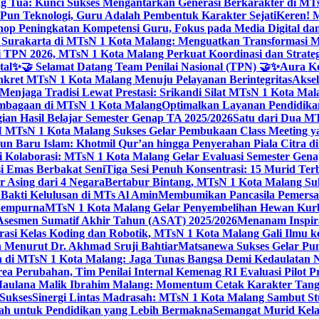
g Tua: Kunci Sukses Mengantarkan Generasi Berkarakter di MT
Pun Teknologi, Guru Adalah Pembentuk Karakter Sejati
Keren! 
op Peningkatan Kompetensi Guru, Fokus pada Media Digital d
 Surakarta di MTsN 1 Kota Malang: Menguatkan Transformasi M
 TPN 2026, MTsN 1 Kota Malang Perkuat Koordinasi dan Strategi
tal
✨🤝 Selamat Datang Team Penilai Nasional (TPN) 🤝✨
Aura Ko
kret MTsN 1 Kota Malang Menuju Pelayanan Berintegritas
Akse
Menjaga Tradisi Lewat Prestasi: Srikandi Silat MTsN 1 Kota Ma
lembagaan di MTsN 1 Kota Malang
Optimalkan Layanan Pendidikan
ian Hasil Belajar Semester Genap TA 2025/2026
Satu dari Dua MT
TsN 1 Kota Malang Sukses Gelar Pembukaan Class Meeting yan
ahun Baru Islam: Khotmil Qur’an hingga Penyerahan Piala Citra 
gi Kolaborasi: MTsN 1 Kota Malang Gelar Evaluasi Semester Ge
i Emas Berbakat Seni
Tiga Sesi Penuh Konsentrasi: 15 Murid T
 Asing dari 4 Negara
Bertabur Bintang, MTsN 1 Kota Malang Su
Bakti Kelulusan di MTs Al Amin
Membumikan Pancasila Pemersa
 Sempurna
MTsN 1 Kota Malang Gelar Penyembelihan Hewan Kurba
Asesmen Sumatif Akhir Tahun (ASAT) 2025/2026
Menanam Inspira
rasi Kelas Koding dan Robotik, MTsN 1 Kota Malang Gali Ilm
h Menurut Dr. Akhmad Sruji Bahtiar
Matsanewa Sukses Gelar Pun
 di MTsN 1 Kota Malang: Jaga Tunas Bangsa Demi Kedaulatan 
a Perubahan, Tim Penilai Internal Kemenag RI Evaluasi Pilot 
 Maulana Malik Ibrahim Malang: Momentum Cetak Karakter Ta
 Sukses
Sinergi Lintas Madrasah: MTsN 1 Kota Malang Sambut St
sah untuk Pendidikan yang Lebih Bermakna
Semangat Murid Kel