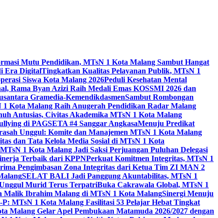
ormasi Mutu Pendidikan, MTsN 1 Kota Malang Sambut Hangat
 Era Digital
Tingkatkan Kualitas Pelayanan Publik, MTsN 1
perasi Siswa Kota Malang 2026
Peduli Kesehatan Mental
nal, Rama Byan Azizi Raih Medali Emas KOSSMI 2026 dan
 Nusantara Gramedia-Kemendikdasmen
Sambut Rombongan
N 1 Kota Malang Raih Anugerah Pendidikan Radar Malang
nuh Antusias, Civitas Akademika MTsN 1 Kota Malang
Bullying di PAGSETA #4 Sanggar Angkasa
Menuju Predikat
rasah Unggul: Komite dan Manajemen MTsN 1 Kota Malang
as dan Tata Kelola Media Sosial di MTsN 1 Kota
MTsN 1 Kota Malang Jadi Saksi Perjuangan Puluhan Delegasi
kinerja Terbaik dari KPPN
Perkuat Komitmen Integritas, MTsN 1
ima Pengimbasan Zona Integritas dari Ketua Tim ZI MAN 2
 Malang
SELAT BALI Jadi Panggung Akuntabilitas, MTsN 1
Unggul Murid Terus Terpatri
Buka Cakrawala Global, MTsN 1
 Malik Ibrahim Malang di MTsN 1 Kota Malang
Sinergi Menuju
P: MTsN 1 Kota Malang Fasilitasi 53 Pelajar Hebat Tingkat
ta Malang Gelar Apel Pembukaan Matamuda 2026/2027 dengan