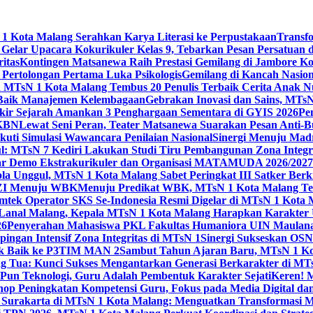
 Kota Malang Serahkan Karya Literasi ke Perpustakaan
Transf
elar Upacara Kokurikuler Kelas 9, Tebarkan Pesan Persatuan di
ritas
Kontingen Matsanewa Raih Prestasi Gemilang di Jambore Ko
n Pertolongan Pertama Luka Psikologis
Gemilang di Kancah Nasio
id MTsN 1 Kota Malang Tembus 20 Penulis Terbaik Cerita Anak
 Baik Manajemen Kelembagaan
Gebrakan Inovasi dan Sains, MTs
kir Sejarah Amankan 3 Penghargaan Sementara di GYIS 2026
Pe
KKBN
Lewat Seni Peran, Teater Matsanewa Suarakan Pesan Anti-
kuti Simulasi Wawancara Penilaian Nasional
Sinergi Menuju Mad
: MTsN 7 Kediri Lakukan Studi Tiru Pembangunan Zona Integrit
ar Demo Ekstrakurikuler dan Organisasi MATAMUDA 2026/2027
ola Unggul, MTsN 1 Kota Malang Sabet Peringkat III Satker Ber
i ZI Menuju WBK
Menuju Predikat WBK, MTsN 1 Kota Malang Ter
imtek Operator SKS Se-Indonesia Resmi Digelar di MTsN 1 Kota
i Lanal Malang, Kepala MTsN 1 Kota Malang Harapkan Karakter 
26
Penyerahan Mahasiswa PKL Fakultas Humaniora UIN Maulana
gan Intensif Zona Integritas di MTsN 1
Sinergi Sukseskan OSN-
tik Baik ke P3TIM MAN 2
Sambut Tahun Ajaran Baru, MTsN 1 Ko
g Tua: Kunci Sukses Mengantarkan Generasi Berkarakter di MT
Pun Teknologi, Guru Adalah Pembentuk Karakter Sejati
Keren! 
op Peningkatan Kompetensi Guru, Fokus pada Media Digital d
 Surakarta di MTsN 1 Kota Malang: Menguatkan Transformasi M