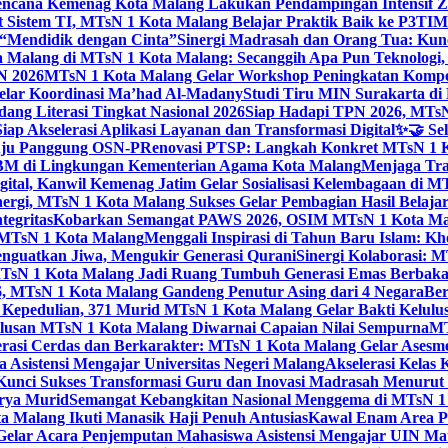
ncana Kemenag Kota Malang Lakukan Pendampingan Intensif Zo
t Sistem TI, MTsN 1 Kota Malang Belajar Praktik Baik ke P3T
“Mendidik dengan Cinta”
Sinergi Madrasah dan Orang Tua: Kun
Malang di MTsN 1 Kota Malang: Secanggih Apa Pun Teknologi,
N 2026
MTsN 1 Kota Malang Gelar Workshop Peningkatan Kompet
elar Koordinasi Ma’had Al-Madany
Studi Tiru MIN Surakarta d
ng Literasi Tingkat Nasional 2026
Siap Hadapi TPN 2026, MTsN 
ap Akselerasi Aplikasi Layanan dan Transformasi Digital
✨🤝 Sel
uju Panggung OSN-P
Renovasi PTSP: Langkah Konkret MTsN 1 Ko
M di Lingkungan Kementerian Agama Kota Malang
Menjaga Trad
tal, Kanwil Kemenag Jatim Gelar Sosialisasi Kelembagaan di M
nergi, MTsN 1 Kota Malang Sukses Gelar Pembagian Hasil Belaja
tegritas
Kobarkan Semangat PAWS 2026, OSIM MTsN 1 Kota Mala
TsN 1 Kota Malang
Menggali Inspirasi di Tahun Baru Islam: K
nguatkan Jiwa, Mengukir Generasi Qurani
Sinergi Kolaborasi: 
sN 1 Kota Malang Jadi Ruang Tumbuh Generasi Emas Berbakat
, MTsN 1 Kota Malang Gandeng Penutur Asing dari 4 Negara
Ber
Kepedulian, 371 Murid MTsN 1 Kota Malang Gelar Bakti Kelulu
ulusan MTsN 1 Kota Malang Diwarnai Capaian Nilai Sempurna
MT
asi Cerdas dan Berkarakter: MTsN 1 Kota Malang Gelar Asesm
Asistensi Mengajar Universitas Negeri Malang
Akselerasi Kelas
: Kunci Sukses Transformasi Guru dan Inovasi Madrasah Menurut
arya Murid
Semangat Kebangkitan Nasional Menggema di MTsN 1 
 Malang Ikuti Manasik Haji Penuh Antusias
Kawal Enam Area Pe
elar Acara Penjemputan Mahasiswa Asistensi Mengajar UIN M