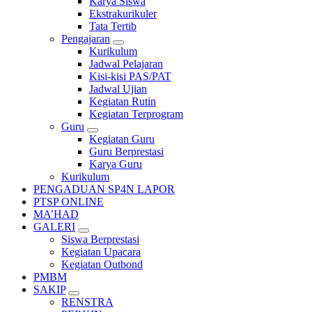
Karya Siswa
Ekstrakurikuler
Tata Tertib
Pengajaran
Kurikulum
Jadwal Pelajaran
Kisi-kisi PAS/PAT
Jadwal Ujian
Kegiatan Rutin
Kegiatan Terprogram
Guru
Kegiatan Guru
Guru Berprestasi
Karya Guru
Kurikulum
PENGADUAN SP4N LAPOR
PTSP ONLINE
MA’HAD
GALERI
Siswa Berprestasi
Kegiatan Upacara
Kegiatan Outbond
PMBM
SAKIP
RENSTRA