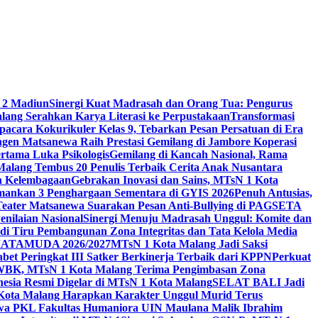
 2 Madiun
Sinergi Kuat Madrasah dan Orang Tua: Pengurus
ang Serahkan Karya Literasi ke Perpustakaan
Transformasi
acara Kokurikuler Kelas 9, Tebarkan Pesan Persatuan di Era
ngen Matsanewa Raih Prestasi Gemilang di Jambore Koperasi
ertama Luka Psikologis
Gemilang di Kancah Nasional, Rama
Malang Tembus 20 Penulis Terbaik Cerita Anak Nusantara
n Kelembagaan
Gebrakan Inovasi dan Sains, MTsN 1 Kota
Amankan 3 Penghargaan Sementara di GYIS 2026
Penuh Antusias,
 Teater Matsanewa Suarakan Pesan Anti-Bullying di PAGSETA
nilaian Nasional
Sinergi Menuju Madrasah Unggul: Komite dan
i Tiru Pembangunan Zona Integritas dan Tata Kelola Media
i MATAMUDA 2026/2027
MTsN 1 Kota Malang Jadi Saksi
bet Peringkat III Satker Berkinerja Terbaik dari KPPN
Perkuat
WBK, MTsN 1 Kota Malang Terima Pengimbasan Zona
nesia Resmi Digelar di MTsN 1 Kota Malang
SELAT BALI Jadi
 Kota Malang Harapkan Karakter Unggul Murid Terus
wa PKL Fakultas Humaniora UIN Maulana Malik Ibrahim