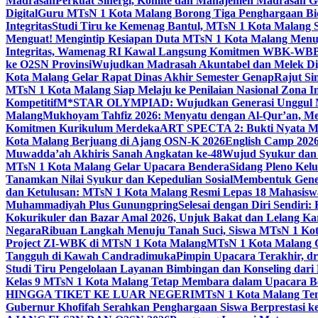
Madrasah
Perkuat Sinergi, Komite dan Manajemen Madrasah G
Digital
Guru MTsN 1 Kota Malang Borong Tiga Penghargaan Bida
Integritas
Studi Tiru ke Kemenag Bantul, MTsN 1 Kota Malang Si
Menguat! Mengintip Kesiapan Duta MTsN 1 Kota Malang Men
Integritas, Wamenag RI Kawal Langsung Komitmen WBK-WBB
ke O2SN Provinsi
Wujudkan Madrasah Akuntabel dan Melek Digi
Kota Malang Gelar Rapat Dinas Akhir Semester Genap
Rajut Si
MTsN 1 Kota Malang Siap Melaju ke Penilaian Nasional Zona In
Kompetitif
M*STAR OLYMPIAD: Wujudkan Generasi Unggul M
Malang
Mukhoyam Tahfiz 2026: Menyatu dengan Al-Qur’an, Me
Komitmen Kurikulum Merdeka
ART SPECTA 2: Bukti Nyata MT
Kota Malang Berjuang di Ajang OSN-K 2026
English Camp 2026
Muwadda’ah Akhiris Sanah Angkatan ke-48
Wujud Syukur dan 
MTsN 1 Kota Malang Gelar Upacara Bendera
Sidang Pleno Kel
Tanamkan Nilai Syukur dan Kepedulian Sosial
Membentuk Gener
dan Ketulusan: MTsN 1 Kota Malang Resmi Lepas 18 Mahasiswa 
Muhammadiyah Plus Gunungpring
Selesai dengan Diri Sendiri
Kokurikuler dan Bazar Amal 2026, Unjuk Bakat dan Lelang K
Negara
Ribuan Langkah Menuju Tanah Suci, Siswa MTsN 1 Kota
Project ZI-WBK di MTsN 1 Kota Malang
MTsN 1 Kota Malang G
Tangguh di Kawah Candradimuka
Pimpin Upacara Terakhir, dr
Studi Tiru Pengelolaan Layanan Bimbingan dan Konseling dar
Kelas 9 MTsN 1 Kota Malang Tetap Membara dalam Upacara B
HINGGA TIKET KE LUAR NEGERI
MTsN 1 Kota Malang Tem
Gubernur Khofifah Serahkan Penghargaan Siswa Berprestasi 