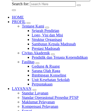
Search for:
HOME
PROFIL
Tentang Kami
Sejarah Pendirian
Logo, Visi dan Misi
Struktur Organisasi
Sambutan Kepala Madrasah
Prestasi Madrasah
Civitas Akademik
Pendidik dan Tenaga Kependidikan
Fasilitas
Gedung & Ruang
Sarana Olah Raga
Bimbingan Konseling
Unit Kesehatan Sekolah
Perpustakaan
LAYANAN
Standar Layanan
Standar Operasional Prosedur PTSP
Maklumat Pelayanan
Kompensasi Pelayanan
Survei