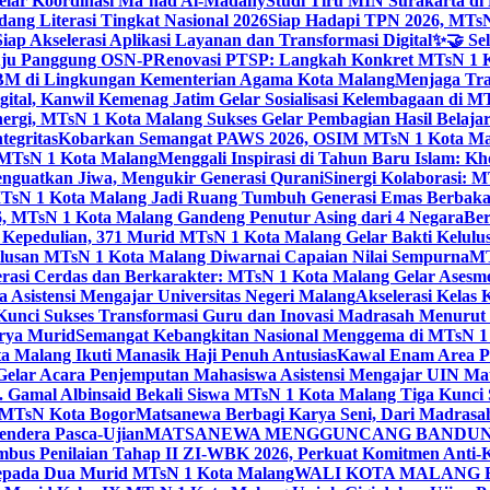
elar Koordinasi Ma’had Al-Madany
Studi Tiru MIN Surakarta d
ng Literasi Tingkat Nasional 2026
Siap Hadapi TPN 2026, MTsN 
ap Akselerasi Aplikasi Layanan dan Transformasi Digital
✨🤝 Sel
uju Panggung OSN-P
Renovasi PTSP: Langkah Konkret MTsN 1 Ko
M di Lingkungan Kementerian Agama Kota Malang
Menjaga Trad
tal, Kanwil Kemenag Jatim Gelar Sosialisasi Kelembagaan di M
nergi, MTsN 1 Kota Malang Sukses Gelar Pembagian Hasil Belaja
tegritas
Kobarkan Semangat PAWS 2026, OSIM MTsN 1 Kota Mala
TsN 1 Kota Malang
Menggali Inspirasi di Tahun Baru Islam: K
nguatkan Jiwa, Mengukir Generasi Qurani
Sinergi Kolaborasi: 
sN 1 Kota Malang Jadi Ruang Tumbuh Generasi Emas Berbakat
, MTsN 1 Kota Malang Gandeng Penutur Asing dari 4 Negara
Ber
Kepedulian, 371 Murid MTsN 1 Kota Malang Gelar Bakti Kelulu
ulusan MTsN 1 Kota Malang Diwarnai Capaian Nilai Sempurna
MT
asi Cerdas dan Berkarakter: MTsN 1 Kota Malang Gelar Asesm
Asistensi Mengajar Universitas Negeri Malang
Akselerasi Kelas
: Kunci Sukses Transformasi Guru dan Inovasi Madrasah Menurut
arya Murid
Semangat Kebangkitan Nasional Menggema di MTsN 1 
 Malang Ikuti Manasik Haji Penuh Antusias
Kawal Enam Area Pe
elar Acara Penjemputan Mahasiswa Asistensi Mengajar UIN M
. Gamal Albinsaid Bekali Siswa MTsN 1 Kota Malang Tiga Kunci 
i MTsN Kota Bogor
Matsanewa Berbagi Karya Seni, Dari Madrasa
endera Pasca-Ujian
MATSANEWA MENGGUNCANG BANDUNG:
bus Penilaian Tahap II ZI-WBK 2026, Perkuat Komitmen Anti-
kepada Dua Murid MTsN 1 Kota Malang
WALI KOTA MALANG B