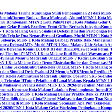
Kota Malang Terima Kunjungan Studi Pembangunan ZI dari MTsN
rbentuk
Dorong Budaya Baca Madrasah, Alumni MTsN 1 Kota Mal
Tiru Rombongan MTsN 2 Kota Palu
MTsN 1 Kota Malang Gelar Up
g Gelar Bimtek Excellent Front Office Berbasis Integritas
Konti
1 Kota Malang Gelar Sosialisasi Deteksi Dini dan Pertolongan P
 EduTrip ke Dua Negara
Prestasi Gemilang, Murid MTsN 1 Kota 
doarjo, MTsN 1 Kota Malang Berbagi Praktik Baik Manajeme
tunya Delegasi MTs, Murid MTsN 1 Kota Malang Ukir Sejarah 
Genre Bersama Komisi IX DPR RI dan BKKBN
Lewat Seni Peran,
si, Tim Inti ZI MTsN 1 Kota Malang Ikuti Simulasi Wawancara Pe
AM
Sinergi Menuju Madrasah Unggul: MTsN 7 Kediri Lakukan Stud
sN 1 Kota Malang Gelar Demo Ekstrakurikuler dan Organisas
 Lintas Sekolah
Bukti Tatakelola Unggul, MTsN 1 Kota Malang Sa
n dan Simulasi Desk Evaluasi ZI Menuju WBK
Menuju Predikat 
ta Kelola Administrasi Madrasah, Bimtek Operator SKS Se-Indo
ja Triwulan II
Tutup Pelatihan di Lanal Malang, Kepala MTsN 1
 Mahasiswi Prancis dalam M.I.N.D.S. 2026
Penyerahan Mahasis
ncana Kemenag Kota Malang Lakukan Pendampingan Intensif Zo
t Sistem TI, MTsN 1 Kota Malang Belajar Praktik Baik ke P3T
“Mendidik dengan Cinta”
Sinergi Madrasah dan Orang Tua: Kun
Malang di MTsN 1 Kota Malang: Secanggih Apa Pun Teknologi,
N 2026
MTsN 1 Kota Malang Gelar Workshop Peningkatan Kompet