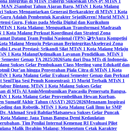
na Integritas di MTsN 1
Sinergi Sukseskan OSN-P: MTsN 1
IM MAN 2
Sambut Tahun Ajaran Baru, MTsN 1 Kota Malang
ci Sukses Mengantarkan Generasi Berkarakter di MTsN 1 Kota
 Guru Adalah Pembentuk Karakter Sejati
Keren! Murid MTsN 1
ensi Guru, Fokus pada Media Digital dan Kurikulum
i MTsN 1 Kota Malang: Menguatkan Transformasi Madrasah
1 Kota Malang Perkuat Koordinasi dan Strategi Zona
amat Datang Team Penilai Nasional (TPN) 🤝✨
Aura Kompetisi
ta Malang Menuju Pelayanan Berintegritas
Akselerasi Zona
isi Lewat Prestasi: Srikandi Silat MTsN 1 Kota Malang Melaju
TsN 1 Kota Malang
Optimalkan Layanan Pendidikan, MTsN 1
r Semester Genap TA 2025/2026
Satu dari Dua MTs di Indonesia,
ng Sukses Gelar Pembukaan Class Meeting yang Edukatif dan
hotmil Qur’an hingga Penyerahan Piala Citra di MTsN 1 Kota
MTsN 1 Kota Malang Gelar Evaluasi Semester Genap dan Perkuat
 Seni
Tiga Sesi Penuh Konsentrasi: 15 Murid Terbaik MTsN 1
tabur Bintang, MTsN 1 Kota Malang Sukses Gelar
san di MTs Al Amin
Membumikan Pancasila Pemersatu Bangsa,
sN 1 Kota Malang Gelar Penyembelihan Hewan Kurban,
en Sumatif Akhir Tahun (ASAT) 2025/2026
Menanam Inspirasi
 Koding dan Robotik, MTsN 1 Kota Malang Gali Ilmu ke SMP
 Dr. Akhmad Sruji Bahtiar
Matsanewa Sukses Gelar Puncak
Kota Malang: Jaga Tunas Bangsa Demi Kedaulatan
rubahan, Tim Penilai Internal Kemenag RI Evaluasi Pilot
aulana Malik Ibrahim Malang: Momentum Cetak Karakter