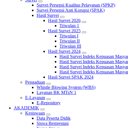
Survei Persepsi Kualitas Pelayanan (SPKP)
Survei Persepsi Anti Korupsi (SPAK)
Hasil Survei
Hasil Survei 2026
Triwulan 1
Hasil Survei 2025
Triwulan I
Triwulan II
Triwulan III
Hasil Survei 2024
Hasil Survei Indeks Kepuasan Masya
Hasil Survei Indeks Kepuasan Masya
Hasil Survei Indeks Kepuasan Masya
Hasil Survei Indeks Kepuasan Masya
Hasil Survei SPAK 2024
Pengaduan
Whistle Blowing System (WBS)
Layanan BK MTsN 1
E-Layanan
E-Repository
AKADEMIK
Kesiswaan
Data Peserta Didik
Siswa Berprestasi