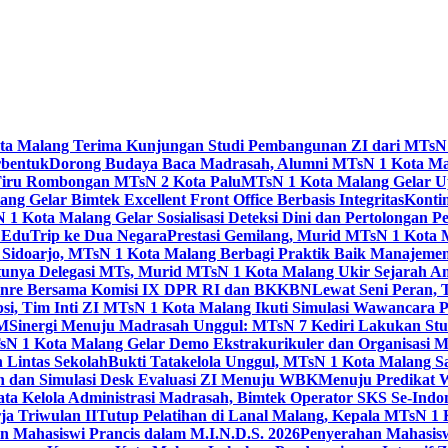
Kota Malang Terima Kunjungan Studi Pembangunan ZI dari MTsN
rbentuk
Dorong Budaya Baca Madrasah, Alumni MTsN 1 Kota Mal
Tiru Rombongan MTsN 2 Kota Palu
MTsN 1 Kota Malang Gelar Up
g Gelar Bimtek Excellent Front Office Berbasis Integritas
Konti
1 Kota Malang Gelar Sosialisasi Deteksi Dini dan Pertolongan P
 EduTrip ke Dua Negara
Prestasi Gemilang, Murid MTsN 1 Kota 
doarjo, MTsN 1 Kota Malang Berbagi Praktik Baik Manajeme
tunya Delegasi MTs, Murid MTsN 1 Kota Malang Ukir Sejarah 
Genre Bersama Komisi IX DPR RI dan BKKBN
Lewat Seni Peran,
si, Tim Inti ZI MTsN 1 Kota Malang Ikuti Simulasi Wawancara Pe
AM
Sinergi Menuju Madrasah Unggul: MTsN 7 Kediri Lakukan Stud
sN 1 Kota Malang Gelar Demo Ekstrakurikuler dan Organisas
 Lintas Sekolah
Bukti Tatakelola Unggul, MTsN 1 Kota Malang Sa
n dan Simulasi Desk Evaluasi ZI Menuju WBK
Menuju Predikat 
ta Kelola Administrasi Madrasah, Bimtek Operator SKS Se-Indo
ja Triwulan II
Tutup Pelatihan di Lanal Malang, Kepala MTsN 1
 Mahasiswi Prancis dalam M.I.N.D.S. 2026
Penyerahan Mahasis