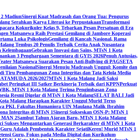
 2 Madiun
Sinergi Kuat Madrasah dan Orang Tua: Pengurus
ang Serahkan Karya Literasi ke Perpustakaan
Transformasi
acara Kokurikuler Kelas 9, Tebarkan Pesan Persatuan di Era
ngen Matsanewa Raih Prestasi Gemilang di Jambore Koperasi
ertama Luka Psikologis
Gemilang di Kancah Nasional, Rama
Malang Tembus 20 Penulis Terbaik Cerita Anak Nusantara
n Kelembagaan
Gebrakan Inovasi dan Sains, MTsN 1 Kota
Amankan 3 Penghargaan Sementara di GYIS 2026
Penuh Antusias,
 Teater Matsanewa Suarakan Pesan Anti-Bullying di PAGSETA
nilaian Nasional
Sinergi Menuju Madrasah Unggul: Komite dan
i Tiru Pembangunan Zona Integritas dan Tata Kelola Media
i MATAMUDA 2026/2027
MTsN 1 Kota Malang Jadi Saksi
bet Peringkat III Satker Berkinerja Terbaik dari KPPN
Perkuat
WBK, MTsN 1 Kota Malang Terima Pengimbasan Zona
nesia Resmi Digelar di MTsN 1 Kota Malang
SELAT BALI Jadi
 Kota Malang Harapkan Karakter Unggul Murid Terus
wa PKL Fakultas Humaniora UIN Maulana Malik Ibrahim
na Integritas di MTsN 1
Sinergi Sukseskan OSN-P: MTsN 1
IM MAN 2
Sambut Tahun Ajaran Baru, MTsN 1 Kota Malang
ci Sukses Mengantarkan Generasi Berkarakter di MTsN 1 Kota
 Guru Adalah Pembentuk Karakter Sejati
Keren! Murid MTsN 1
ensi Guru, Fokus pada Media Digital dan Kurikulum