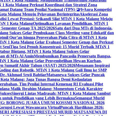
i MTsN 1 Kota Malang: Menguatkan Transformasi Madrasah
1 Kota Malang Perkuat Koordinasi dan Strategi Zona
amat Datang Team Penilai Nasional (TPN) 🤝✨
Aura Kompetisi
ta Malang Menuju Pelayanan Berintegritas
Akselerasi Zona
isi Lewat Prestasi: Srikandi Silat MTsN 1 Kota Malang Melaju
TsN 1 Kota Malang
Optimalkan Layanan Pendidikan, MTsN 1
r Semester Genap TA 2025/2026
Satu dari Dua MTs di Indonesia,
ng Sukses Gelar Pembukaan Class Meeting yang Edukatif dan
hotmil Qur’an hingga Penyerahan Piala Citra di MTsN 1 Kota
MTsN 1 Kota Malang Gelar Evaluasi Semester Genap dan Perkuat
 Seni
Tiga Sesi Penuh Konsentrasi: 15 Murid Terbaik MTsN 1
tabur Bintang, MTsN 1 Kota Malang Sukses Gelar
san di MTs Al Amin
Membumikan Pancasila Pemersatu Bangsa,
sN 1 Kota Malang Gelar Penyembelihan Hewan Kurban,
en Sumatif Akhir Tahun (ASAT) 2025/2026
Menanam Inspirasi
 Koding dan Robotik, MTsN 1 Kota Malang Gali Ilmu ke SMP
 Dr. Akhmad Sruji Bahtiar
Matsanewa Sukses Gelar Puncak
Kota Malang: Jaga Tunas Bangsa Demi Kedaulatan
rubahan, Tim Penilai Internal Kemenag RI Evaluasi Pilot
aulana Malik Ibrahim Malang: Momentum Cetak Karakter
Sukses
Sinergi Lintas Madrasah: MTsN 1 Kota Malang Sambut
h untuk Pendidikan yang Lebih Bermakna
Semangat Murid
 BORONG JUARA UMUM KOSSMI NASIONAL 2026
Korupsi Lewat Wawancara Virtual
Puncak Hardiknas 2026:
ERI APRESIASI 9 PRESTASI MURID MATSANEWA DI