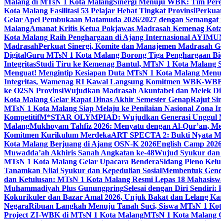
Malang di MTsN 1 Kota Malang
Sinergi Menuju WBK: Tim Pere
Kota Malang Fasilitasi 53 Pelajar Hebat Tingkat Provinsi
Perkua
Gelar Apel Pembukaan Matamuda 2026/2027 dengan Semangat 
Malang
Amanat Kritis Ketua Pokjawas Madrasah Kemenag Kota 
Kota Malang Raih Penghargaan di Ajang Internasional AYIMU
Madrasah
Perkuat Sinergi, Komite dan Manajemen Madrasah G
Digital
Guru MTsN 1 Kota Malang Borong Tiga Penghargaan Bida
Integritas
Studi Tiru ke Kemenag Bantul, MTsN 1 Kota Malang Si
Menguat! Mengintip Kesiapan Duta MTsN 1 Kota Malang Men
Integritas, Wamenag RI Kawal Langsung Komitmen WBK-WBB
ke O2SN Provinsi
Wujudkan Madrasah Akuntabel dan Melek Digi
Kota Malang Gelar Rapat Dinas Akhir Semester Genap
Rajut Si
MTsN 1 Kota Malang Siap Melaju ke Penilaian Nasional Zona In
Kompetitif
M*STAR OLYMPIAD: Wujudkan Generasi Unggul M
Malang
Mukhoyam Tahfiz 2026: Menyatu dengan Al-Qur’an, Me
Komitmen Kurikulum Merdeka
ART SPECTA 2: Bukti Nyata MT
Kota Malang Berjuang di Ajang OSN-K 2026
English Camp 2026
Muwadda’ah Akhiris Sanah Angkatan ke-48
Wujud Syukur dan 
MTsN 1 Kota Malang Gelar Upacara Bendera
Sidang Pleno Kel
Tanamkan Nilai Syukur dan Kepedulian Sosial
Membentuk Gener
dan Ketulusan: MTsN 1 Kota Malang Resmi Lepas 18 Mahasiswa 
Muhammadiyah Plus Gunungpring
Selesai dengan Diri Sendiri
Kokurikuler dan Bazar Amal 2026, Unjuk Bakat dan Lelang K
Negara
Ribuan Langkah Menuju Tanah Suci, Siswa MTsN 1 Kota
Project ZI-WBK di MTsN 1 Kota Malang
MTsN 1 Kota Malang G