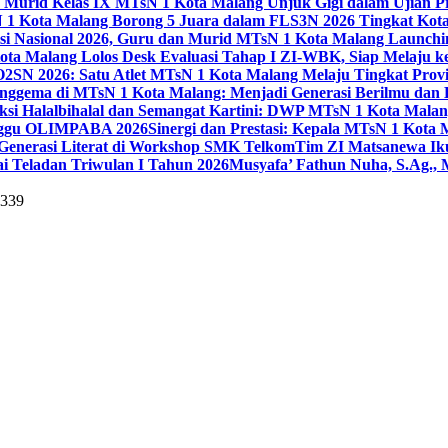
 Murid Kelas IX MTsN 1 Kota Malang Unjuk Gigi dalam Ujian Pr
1 Kota Malang Borong 5 Juara dalam FLS3N 2026 Tingkat Kot
uisi Nasional 2026, Guru dan Murid MTsN 1 Kota Malang Launch
ta Malang Lolos Desk Evaluasi Tahap I ZI-WBK, Siap Melaju ke
O2SN 2026: Satu Atlet MTsN 1 Kota Malang Melaju Tingkat Provi
nggema di MTsN 1 Kota Malang: Menjadi Generasi Berilmu dan 
eksi Halalbihalal dan Semangat Kartini: DWP MTsN 1 Kota Malan
unggu OLIMPABA 2026
Sinergi dan Prestasi: Kepala MTsN 1 Kota
Generasi Literat di Workshop SMK Telkom
Tim ZI Matsanewa Ik
i Teladan Triwulan I Tahun 2026
Musyafa’ Fathun Nuha, S.Ag., 
5339