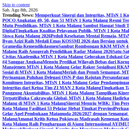
Skip to content
Sab. Agu 8th, 2026
Trending News:
Memperkuat Sinergi dan Integritas, MTsN 1 
POCO Angkatan 49, 50, dan 51 MTsN 1 Kota Malang Resmi Te
Mutu Pendidikan, MTsN 1 Kota Malang Sambut Hangat Studi 
Digital
Tingkatkan Kualitas Pelayanan Publik, MTsN 1 Kota Malan
Siswa Kota Malang 2026
Peduli Kesehatan Mental Remaja, MTsN 
Byan Azizi Raih Medali Emas KOSSMI 2026 dan Bersiap untuk
Gramedia-Kemendikdasmen
Sambut Rombongan KKM MTsN 4 Si
Malang Raih Anugerah Pendidikan Radar Malang 2026
Satu-Sa
Civitas Akademika MTsN 1 Kota Malang Gelorakan Edukasi 
#4 Sanggar Angkasa
Menuju Predikat Wilayah Bebas dari Korup
Manajemen MTsN 1 Kota Malang Gelar Rakor Sosialisasi RK
Sosial di MTsN 1 Kota Malang
Meriah dan Penuh Semangat, MT
Perjuangan Puluhan Delegasi OSN-P dan Rajutan Persaudaraan
Komitmen Integritas, MTsN 1 Kota Malang Gelar Pendampinga
Integritas dari Ketua Tim ZI MAN 2 Kota Malang
Tingkatkan Ta
Panggung Akuntabilitas, MTsN 1 Kota Malang Tampilkan Kiner
Terpatri
Buka Cakrawala Global, MTsN 1 Kota Malang Hadirkan
Malang di MTsN 1 Kota Malang
Sinergi Menuju WBK: Tim Pere
Kota Malang Fasilitasi 53 Pelajar Hebat Tingkat Provinsi
Perkua
Gelar Apel Pembukaan Matamuda 2026/2027 dengan Semangat 
Malang
Amanat Kritis Ketua Pokjawas Madrasah Kemenag Kota 
Kota Malang Raih Penghargaan di Ajang Internasional AYIMU