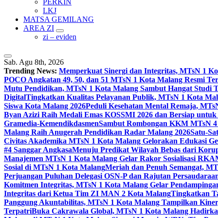
PERKIN
LKJ
MATSA GEMILANG
AREA ZI
zi – eviden
Sab. Agu 8th, 2026
Trending News:
Memperkuat Sinergi dan Integritas, MTsN 1 
POCO Angkatan 49, 50, dan 51 MTsN 1 Kota Malang Resmi Te
Mutu Pendidikan, MTsN 1 Kota Malang Sambut Hangat Studi 
Digital
Tingkatkan Kualitas Pelayanan Publik, MTsN 1 Kota Malan
Siswa Kota Malang 2026
Peduli Kesehatan Mental Remaja, MTsN 
Byan Azizi Raih Medali Emas KOSSMI 2026 dan Bersiap untuk
Gramedia-Kemendikdasmen
Sambut Rombongan KKM MTsN 4 Si
Malang Raih Anugerah Pendidikan Radar Malang 2026
Satu-Sa
Civitas Akademika MTsN 1 Kota Malang Gelorakan Edukasi 
#4 Sanggar Angkasa
Menuju Predikat Wilayah Bebas dari Korup
Manajemen MTsN 1 Kota Malang Gelar Rakor Sosialisasi RK
Sosial di MTsN 1 Kota Malang
Meriah dan Penuh Semangat, MT
Perjuangan Puluhan Delegasi OSN-P dan Rajutan Persaudaraan
Komitmen Integritas, MTsN 1 Kota Malang Gelar Pendampinga
Integritas dari Ketua Tim ZI MAN 2 Kota Malang
Tingkatkan Ta
Panggung Akuntabilitas, MTsN 1 Kota Malang Tampilkan Kiner
Terpatri
Buka Cakrawala Global, MTsN 1 Kota Malang Hadirkan