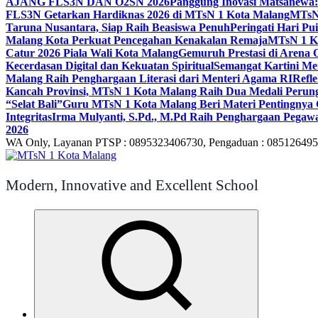
AJANG FLS3N DAN O2SN 2026
Panggung Inovasi Matsanewa:
FLS3N Getarkan Hardiknas 2026 di MTsN 1 Kota Malang
MTsN 
Taruna Nusantara, Siap Raih Beasiswa Penuh
Peringati Hari P
Malang Kota Perkuat Pencegahan Kenakalan Remaja
MTsN 1 Ko
Catur 2026 Piala Wali Kota Malang
Gemuruh Prestasi di Arena 
Kecerdasan Digital dan Kekuatan Spiritual
Semangat Kartini Me
Malang Raih Penghargaan Literasi dari Menteri Agama RI
Refl
Kancah Provinsi, MTsN 1 Kota Malang Raih Dua Medali Per
“Selat Bali”
Guru MTsN 1 Kota Malang Beri Materi Pentingnya 
Integritas
Irma Mulyanti, S.Pd., M.Pd Raih Penghargaan Pegawa
2026
WA Only, Layanan PTSP : 0895323406730, Pengaduan : 08512649
Modern, Innovative and Excellent School