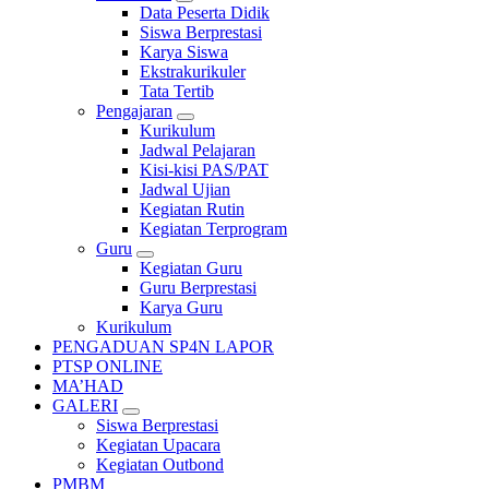
Data Peserta Didik
Siswa Berprestasi
Karya Siswa
Ekstrakurikuler
Tata Tertib
Pengajaran
Kurikulum
Jadwal Pelajaran
Kisi-kisi PAS/PAT
Jadwal Ujian
Kegiatan Rutin
Kegiatan Terprogram
Guru
Kegiatan Guru
Guru Berprestasi
Karya Guru
Kurikulum
PENGADUAN SP4N LAPOR
PTSP ONLINE
MA’HAD
GALERI
Siswa Berprestasi
Kegiatan Upacara
Kegiatan Outbond
PMBM