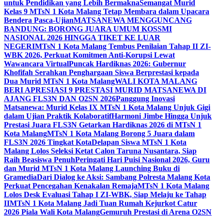
untuk Pendidikan yang Lebih Bermakna
Semangat Murid
Kelas 9 MTsN 1 Kota Malang Tetap Membara dalam Upacara
Bendera Pasca-Ujian
MATSANEWA MENGGUNCANG
BANDUNG: BORONG JUARA UMUM KOSSMI
NASIONAL 2026 HINGGA TIKET KE LUAR
NEGERI
MTsN 1 Kota Malang Tembus Penilaian Tahap II ZI-
WBK 2026, Perkuat Komitmen Anti-Korupsi Lewat
Wawancara Virtual
Puncak Hardiknas 2026: Gubernur
Khofifah Serahkan Penghargaan Siswa Berprestasi kepada
Dua Murid MTsN 1 Kota Malang
WALI KOTA MALANG
BERI APRESIASI 9 PRESTASI MURID MATSANEWA DI
AJANG FLS3N DAN O2SN 2026
Panggung Inovasi
Matsanewa: Murid Kelas IX MTsN 1 Kota Malang Unjuk Gigi
dalam Ujian Praktik Kolaboratif
Harmoni Jimbe Hingga Unjuk
Prestasi Juara FLS3N Getarkan Hardiknas 2026 di MTsN 1
Kota Malang
MTsN 1 Kota Malang Borong 5 Juara dalam
FLS3N 2026 Tingkat Kota
Delapan Siswa MTsN 1 Kota
Malang Lolos Seleksi Ketat Calon Taruna Nusantara, Siap
Raih Beasiswa Penuh
Peringati Hari Puisi Nasional 2026, Guru
dan Murid MTsN 1 Kota Malang Launching Buku di
Gramedia
Dari Dialog ke Aksi: Sambang Polresta Malang Kota
Perkuat Pencegahan Kenakalan Remaja
MTsN 1 Kota Malang
Lolos Desk Evaluasi Tahap I ZI-WBK, Siap Melaju ke Tahap
II
MTsN 1 Kota Malang Jadi Tuan Rumah Kejurkot Catur
2026 Piala Wali Kota Malang
Gemuruh Prestasi di Arena O2SN