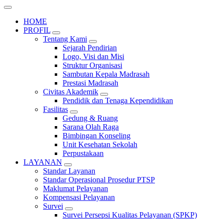
HOME
PROFIL
Tentang Kami
Sejarah Pendirian
Logo, Visi dan Misi
Struktur Organisasi
Sambutan Kepala Madrasah
Prestasi Madrasah
Civitas Akademik
Pendidik dan Tenaga Kependidikan
Fasilitas
Gedung & Ruang
Sarana Olah Raga
Bimbingan Konseling
Unit Kesehatan Sekolah
Perpustakaan
LAYANAN
Standar Layanan
Standar Operasional Prosedur PTSP
Maklumat Pelayanan
Kompensasi Pelayanan
Survei
Survei Persepsi Kualitas Pelayanan (SPKP)