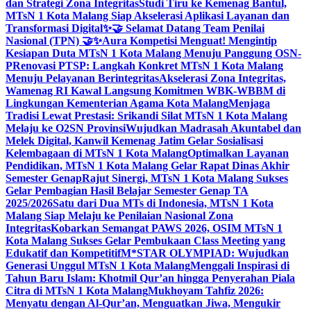
dan Strategi Zona Integritas
Studi Tiru ke Kemenag Bantul,
MTsN 1 Kota Malang Siap Akselerasi Aplikasi Layanan dan
Transformasi Digital
✨🤝 Selamat Datang Team Penilai
Nasional (TPN) 🤝✨
Aura Kompetisi Menguat! Mengintip
Kesiapan Duta MTsN 1 Kota Malang Menuju Panggung OSN-
P
Renovasi PTSP: Langkah Konkret MTsN 1 Kota Malang
Menuju Pelayanan Berintegritas
Akselerasi Zona Integritas,
Wamenag RI Kawal Langsung Komitmen WBK-WBBM di
Lingkungan Kementerian Agama Kota Malang
Menjaga
Tradisi Lewat Prestasi: Srikandi Silat MTsN 1 Kota Malang
Melaju ke O2SN Provinsi
Wujudkan Madrasah Akuntabel dan
Melek Digital, Kanwil Kemenag Jatim Gelar Sosialisasi
Kelembagaan di MTsN 1 Kota Malang
Optimalkan Layanan
Pendidikan, MTsN 1 Kota Malang Gelar Rapat Dinas Akhir
Semester Genap
Rajut Sinergi, MTsN 1 Kota Malang Sukses
Gelar Pembagian Hasil Belajar Semester Genap TA
2025/2026
Satu dari Dua MTs di Indonesia, MTsN 1 Kota
Malang Siap Melaju ke Penilaian Nasional Zona
Integritas
Kobarkan Semangat PAWS 2026, OSIM MTsN 1
Kota Malang Sukses Gelar Pembukaan Class Meeting yang
Edukatif dan Kompetitif
M*STAR OLYMPIAD: Wujudkan
Generasi Unggul MTsN 1 Kota Malang
Menggali Inspirasi di
Tahun Baru Islam: Khotmil Qur’an hingga Penyerahan Piala
Citra di MTsN 1 Kota Malang
Mukhoyam Tahfiz 2026:
Menyatu dengan Al-Qur’an, Menguatkan Jiwa, Mengukir