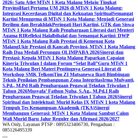
2026: Satu Atlet MTsN 1 Kota Malang Melaju Tingkat
Provinsi
Hari Pertama UM 2026 di MTsN 1 Kota Malang:
Integrasi Kecerdasan Digital dan Kekuatan Spiritual
Semangat
Kartini Menggema di MTsN 1 Kota Malang: Menjadi Generasi
Berilmu dan Berakhlak
Peringati Hari Kartini, GTK dan Siswa
MTsN 1 Kota Malang Raih Penghargaan Literasi dari Menteri
Agama RI
Refleksi Halalbihalal dan Semangat Kartini: DWP
MTsN 1 Kota Malang Raih Prestasi di Kemenag Kota
Malang
Ukir Prestasi di Kancah Provinsi, MTsN 1 Kota Malang
Raih Dua Medali Perunggu OLIMPABA 2026
Sinergi dan
Prestasi: Kepala MTsN 1 Kota Malang Paparkan Capaian
Kinerja Triwulan I dalam Forum “Selat Bali”
Guru MTsN 1
Kota Malang Beri Materi Pentingnya Generasi Literat di
Workshop SMK Telkom
Tim ZI Matsanewa Ikuti Bimbingan
Teknis Penilaian Pembangunan Zona Integritas
Irma Mulyanti,
S.Pd., M.Pd Raih Penghargaan Pegawai Teladan Triwulan I
Tahun 2026
Musyafa’ Fathun Nuha, S.Ag., M.Pd.I Raih
Penghargaan Pegawai Teladan Triwulan I Tahun 2026
Sinergi
Spiritual dan Intelektual: Murid Kelas IX MTsN 1 kota Malang
Tempuh Tes Kemampuan Akademik (TKA)
Sinergi
Membangun Generasi: MTsN 1 Kota Malang Sambut Calon
Wali Murid Baru Jalur Reguler dan Afirmasi 2026/2027
WA Only, Layanan PTSP : 0895323406730, Pengaduan :
085126495339