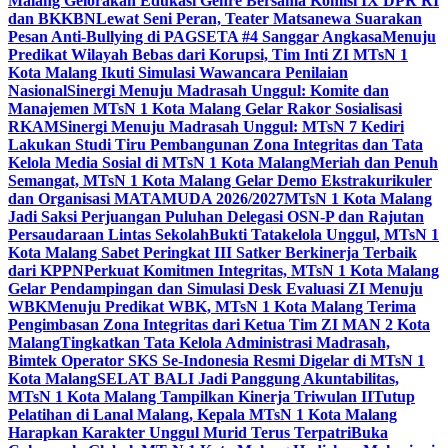
Malang Gelorakan Edukasi Genre Bersama Komisi IX DPR RI
dan BKKBN
Lewat Seni Peran, Teater Matsanewa Suarakan
Pesan Anti-Bullying di PAGSETA #4 Sanggar Angkasa
Menuju
Predikat Wilayah Bebas dari Korupsi, Tim Inti ZI MTsN 1
Kota Malang Ikuti Simulasi Wawancara Penilaian
Nasional
Sinergi Menuju Madrasah Unggul: Komite dan
Manajemen MTsN 1 Kota Malang Gelar Rakor Sosialisasi
RKAM
Sinergi Menuju Madrasah Unggul: MTsN 7 Kediri
Lakukan Studi Tiru Pembangunan Zona Integritas dan Tata
Kelola Media Sosial di MTsN 1 Kota Malang
Meriah dan Penuh
Semangat, MTsN 1 Kota Malang Gelar Demo Ekstrakurikuler
dan Organisasi MATAMUDA 2026/2027
MTsN 1 Kota Malang
Jadi Saksi Perjuangan Puluhan Delegasi OSN-P dan Rajutan
Persaudaraan Lintas Sekolah
Bukti Tatakelola Unggul, MTsN 1
Kota Malang Sabet Peringkat III Satker Berkinerja Terbaik
dari KPPN
Perkuat Komitmen Integritas, MTsN 1 Kota Malang
Gelar Pendampingan dan Simulasi Desk Evaluasi ZI Menuju
WBK
Menuju Predikat WBK, MTsN 1 Kota Malang Terima
Pengimbasan Zona Integritas dari Ketua Tim ZI MAN 2 Kota
Malang
Tingkatkan Tata Kelola Administrasi Madrasah,
Bimtek Operator SKS Se-Indonesia Resmi Digelar di MTsN 1
Kota Malang
SELAT BALI Jadi Panggung Akuntabilitas,
MTsN 1 Kota Malang Tampilkan Kinerja Triwulan II
Tutup
Pelatihan di Lanal Malang, Kepala MTsN 1 Kota Malang
Harapkan Karakter Unggul Murid Terus Terpatri
Buka