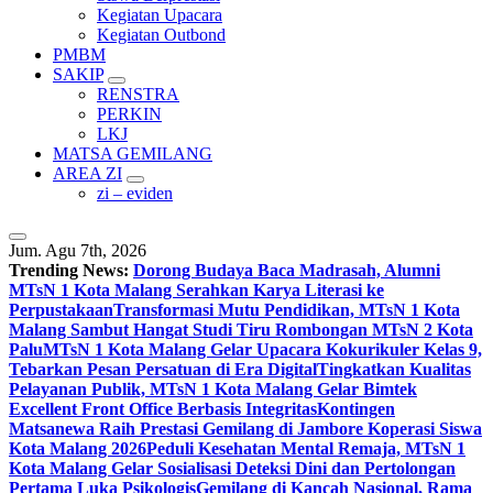
Kegiatan Upacara
Kegiatan Outbond
PMBM
SAKIP
RENSTRA
PERKIN
LKJ
MATSA GEMILANG
AREA ZI
zi – eviden
Jum. Agu 7th, 2026
Trending News:
Dorong Budaya Baca Madrasah, Alumni
MTsN 1 Kota Malang Serahkan Karya Literasi ke
Perpustakaan
Transformasi Mutu Pendidikan, MTsN 1 Kota
Malang Sambut Hangat Studi Tiru Rombongan MTsN 2 Kota
Palu
MTsN 1 Kota Malang Gelar Upacara Kokurikuler Kelas 9,
Tebarkan Pesan Persatuan di Era Digital
Tingkatkan Kualitas
Pelayanan Publik, MTsN 1 Kota Malang Gelar Bimtek
Excellent Front Office Berbasis Integritas
Kontingen
Matsanewa Raih Prestasi Gemilang di Jambore Koperasi Siswa
Kota Malang 2026
Peduli Kesehatan Mental Remaja, MTsN 1
Kota Malang Gelar Sosialisasi Deteksi Dini dan Pertolongan
Pertama Luka Psikologis
Gemilang di Kancah Nasional, Rama