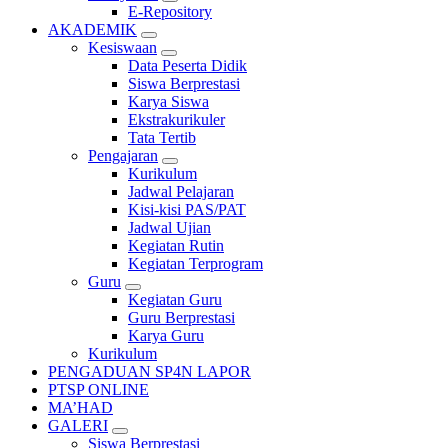
E-Repository
AKADEMIK
Kesiswaan
Data Peserta Didik
Siswa Berprestasi
Karya Siswa
Ekstrakurikuler
Tata Tertib
Pengajaran
Kurikulum
Jadwal Pelajaran
Kisi-kisi PAS/PAT
Jadwal Ujian
Kegiatan Rutin
Kegiatan Terprogram
Guru
Kegiatan Guru
Guru Berprestasi
Karya Guru
Kurikulum
PENGADUAN SP4N LAPOR
PTSP ONLINE
MA’HAD
GALERI
Siswa Berprestasi