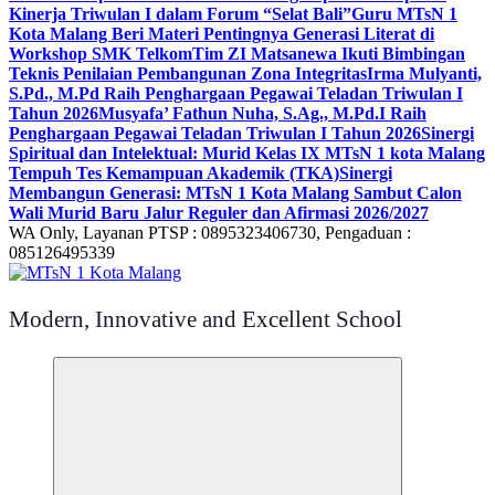
Kinerja Triwulan I dalam Forum “Selat Bali”
Guru MTsN 1
Kota Malang Beri Materi Pentingnya Generasi Literat di
Workshop SMK Telkom
Tim ZI Matsanewa Ikuti Bimbingan
Teknis Penilaian Pembangunan Zona Integritas
Irma Mulyanti,
S.Pd., M.Pd Raih Penghargaan Pegawai Teladan Triwulan I
Tahun 2026
Musyafa’ Fathun Nuha, S.Ag., M.Pd.I Raih
Penghargaan Pegawai Teladan Triwulan I Tahun 2026
Sinergi
Spiritual dan Intelektual: Murid Kelas IX MTsN 1 kota Malang
Tempuh Tes Kemampuan Akademik (TKA)
Sinergi
Membangun Generasi: MTsN 1 Kota Malang Sambut Calon
Wali Murid Baru Jalur Reguler dan Afirmasi 2026/2027
WA Only, Layanan PTSP : 0895323406730, Pengaduan :
085126495339
Modern, Innovative and Excellent School