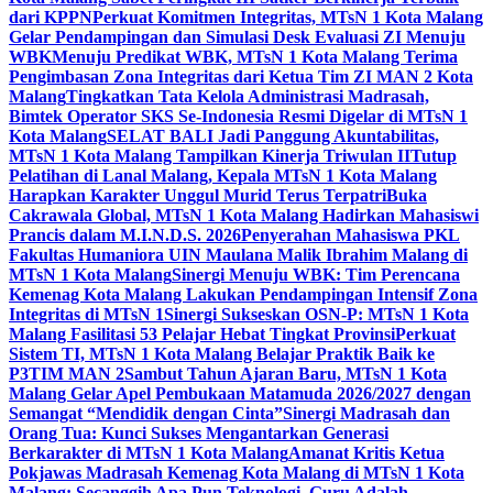
dari KPPN
Perkuat Komitmen Integritas, MTsN 1 Kota Malang
Gelar Pendampingan dan Simulasi Desk Evaluasi ZI Menuju
WBK
Menuju Predikat WBK, MTsN 1 Kota Malang Terima
Pengimbasan Zona Integritas dari Ketua Tim ZI MAN 2 Kota
Malang
Tingkatkan Tata Kelola Administrasi Madrasah,
Bimtek Operator SKS Se-Indonesia Resmi Digelar di MTsN 1
Kota Malang
SELAT BALI Jadi Panggung Akuntabilitas,
MTsN 1 Kota Malang Tampilkan Kinerja Triwulan II
Tutup
Pelatihan di Lanal Malang, Kepala MTsN 1 Kota Malang
Harapkan Karakter Unggul Murid Terus Terpatri
Buka
Cakrawala Global, MTsN 1 Kota Malang Hadirkan Mahasiswi
Prancis dalam M.I.N.D.S. 2026
Penyerahan Mahasiswa PKL
Fakultas Humaniora UIN Maulana Malik Ibrahim Malang di
MTsN 1 Kota Malang
Sinergi Menuju WBK: Tim Perencana
Kemenag Kota Malang Lakukan Pendampingan Intensif Zona
Integritas di MTsN 1
Sinergi Sukseskan OSN-P: MTsN 1 Kota
Malang Fasilitasi 53 Pelajar Hebat Tingkat Provinsi
Perkuat
Sistem TI, MTsN 1 Kota Malang Belajar Praktik Baik ke
P3TIM MAN 2
Sambut Tahun Ajaran Baru, MTsN 1 Kota
Malang Gelar Apel Pembukaan Matamuda 2026/2027 dengan
Semangat “Mendidik dengan Cinta”
Sinergi Madrasah dan
Orang Tua: Kunci Sukses Mengantarkan Generasi
Berkarakter di MTsN 1 Kota Malang
Amanat Kritis Ketua
Pokjawas Madrasah Kemenag Kota Malang di MTsN 1 Kota
Malang: Secanggih Apa Pun Teknologi, Guru Adalah