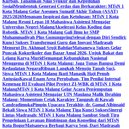
Kurban, Tanamkan Nilai Syukur dan Kepedulian
Sosial
Membentuk Generasi Cerdas dan Berkarakter: MTsN 1
Kota Malang Gelar Asesmen Sumatif Akhir Tahun (ASAT)
2025/2026
Menanam Inspirasi dan Ketulusan: MTsN 1 Kota
Malang Resmi Lepas 18 Mahasiswa Asistensi Mengajar
Universitas Negeri Malang
Akselerasi Kelas Koding dan
Robotik, MTsN 1 Kota Malang Gali Ilmu ke SMP
Muhammadiyah Plus Gunungpring
Selesai dengan Diri Sendiri:
Kunci Sukses Transformasi Guru dan Inovasi Madrasah
Menurut Dr. Akhmad Sruji Bahtiar
Matsanewa Sukses Gelar
Puncak Kokurikuler dan Bazar Amal 2026, Unjuk Bakat dan
Lelang Karya Murid
Semangat Kebangkitan Nasional
Menggema di MTsN 1 Kota Malang: Jaga Tunas Bangsa Demi
Kedaulatan Negara
Ribuan Langkah Menuju Tanah Suci,
Siswa MTsN 1 Kota Malang Ikuti Manasik Haji Penuh
Antusias
Kawal Enam Area Perubahan, Tim Penilai Internal
Kemenag RI Evaluasi Pilot Project ZI-WBK di MTsN 1 Kota
Malang
MTsN 1 Kota Malang Gelar Acara Penjemputan
Mahasiswa Asistensi Mengajar UIN Maulana Malik Ibrahim
Malang: Momentum Cetak Karakter Tangguh di Kawah
Candradimuka
Pimpin Upacara Terakhir, dr. Gamal Albinsaid
Bekali Siswa MTsN 1 Kota Malang Tiga Kunci Sukses
Sinergi
Lintas Madrasah: MTsN 1 Kota Malang Sambut Studi Tiru
Pengelolaan Layanan Bimbingan dan Konseling dari MTsN
Kota Bogor
Matsanewa Berbagi Karya Seni, Dari Madrasah