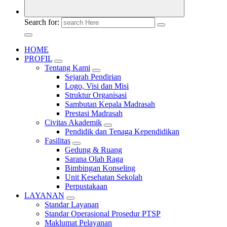
Search for:
HOME
PROFIL
Tentang Kami
Sejarah Pendirian
Logo, Visi dan Misi
Struktur Organisasi
Sambutan Kepala Madrasah
Prestasi Madrasah
Civitas Akademik
Pendidik dan Tenaga Kependidikan
Fasilitas
Gedung & Ruang
Sarana Olah Raga
Bimbingan Konseling
Unit Kesehatan Sekolah
Perpustakaan
LAYANAN
Standar Layanan
Standar Operasional Prosedur PTSP
Maklumat Pelayanan