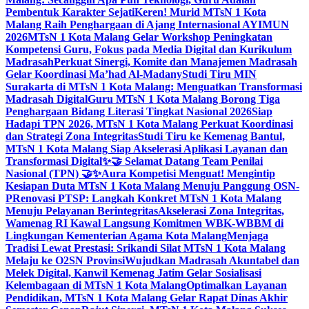
Pembentuk Karakter Sejati
Keren! Murid MTsN 1 Kota
Malang Raih Penghargaan di Ajang Internasional AYIMUN
2026
MTsN 1 Kota Malang Gelar Workshop Peningkatan
Kompetensi Guru, Fokus pada Media Digital dan Kurikulum
Madrasah
Perkuat Sinergi, Komite dan Manajemen Madrasah
Gelar Koordinasi Ma’had Al-Madany
Studi Tiru MIN
Surakarta di MTsN 1 Kota Malang: Menguatkan Transformasi
Madrasah Digital
Guru MTsN 1 Kota Malang Borong Tiga
Penghargaan Bidang Literasi Tingkat Nasional 2026
Siap
Hadapi TPN 2026, MTsN 1 Kota Malang Perkuat Koordinasi
dan Strategi Zona Integritas
Studi Tiru ke Kemenag Bantul,
MTsN 1 Kota Malang Siap Akselerasi Aplikasi Layanan dan
Transformasi Digital
✨🤝 Selamat Datang Team Penilai
Nasional (TPN) 🤝✨
Aura Kompetisi Menguat! Mengintip
Kesiapan Duta MTsN 1 Kota Malang Menuju Panggung OSN-
P
Renovasi PTSP: Langkah Konkret MTsN 1 Kota Malang
Menuju Pelayanan Berintegritas
Akselerasi Zona Integritas,
Wamenag RI Kawal Langsung Komitmen WBK-WBBM di
Lingkungan Kementerian Agama Kota Malang
Menjaga
Tradisi Lewat Prestasi: Srikandi Silat MTsN 1 Kota Malang
Melaju ke O2SN Provinsi
Wujudkan Madrasah Akuntabel dan
Melek Digital, Kanwil Kemenag Jatim Gelar Sosialisasi
Kelembagaan di MTsN 1 Kota Malang
Optimalkan Layanan
Pendidikan, MTsN 1 Kota Malang Gelar Rapat Dinas Akhir