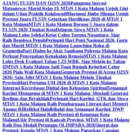
AJANG FLS3N DAN O2SN 2026
Panggung Inovasi
Matsanewa: Murid Kelas IX MTsN 1 Kota Malang Unjuk Gigi
dalam Ujian Praktik Kolaboratif
Harmoni Jimbe Hingga Unjuk
Prestasi Juara FLS3N Getarkan Hardiknas 2026 di MTsN 1
Kota Malang
MTsN 1 Kota Malang Borong 5 Juara dalam
FLS3N 2026 Tingkat Kota
Delapan Siswa MTsN 1 Kota
Malang Lolos Seleksi Ketat Calon Taruna Nusantara, Siap
Raih Beasiswa Penuh
Peringati Hari Puisi Nasional 2026, Guru
dan Murid MTsN 1 Kota Malang Launching Buku di
Gramedia
Dari Dialog ke Aksi: Sambang Polresta Malang Kota
Perkuat Pencegahan Kenakalan Remaja
MTsN 1 Kota Malang
Lolos Desk Evaluasi Tahap I ZI-WBK, Siap Melaju ke Tahap
II
MTsN 1 Kota Malang Jadi Tuan Rumah Kejurkot Catur
2026 Piala Wali Kota Malang
Gemuruh Prestasi di Arena O2SN
2026: Satu Atlet MTsN 1 Kota Malang Melaju Tingkat
Provinsi
Hari Pertama UM 2026 di MTsN 1 Kota Malang:
Integrasi Kecerdasan Digital dan Kekuatan Spiritual
Semangat
Kartini Menggema di MTsN 1 Kota Malang: Menjadi Generasi
Berilmu dan Berakhlak
Peringati Hari Kartini, GTK dan Siswa
MTsN 1 Kota Malang Raih Penghargaan Literasi dari Menteri
Agama RI
Refleksi Halalbihalal dan Semangat Kartini: DWP
MTsN 1 Kota Malang Raih Prestasi di Kemenag Kota
Malang
Ukir Prestasi di Kancah Provinsi, MTsN 1 Kota Malang
Raih Dua Medali Perunggu OLIMPABA 2026
Sinergi dan
Prestasi: Kepala MTsN 1 Kota Malang Paparkan Capaian