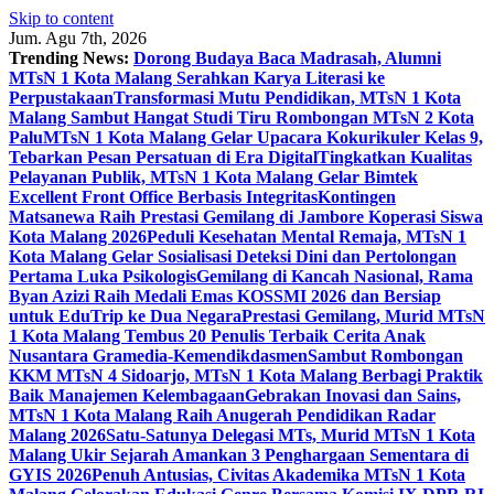
Skip to content
Jum. Agu 7th, 2026
Trending News:
Dorong Budaya Baca Madrasah, Alumni
MTsN 1 Kota Malang Serahkan Karya Literasi ke
Perpustakaan
Transformasi Mutu Pendidikan, MTsN 1 Kota
Malang Sambut Hangat Studi Tiru Rombongan MTsN 2 Kota
Palu
MTsN 1 Kota Malang Gelar Upacara Kokurikuler Kelas 9,
Tebarkan Pesan Persatuan di Era Digital
Tingkatkan Kualitas
Pelayanan Publik, MTsN 1 Kota Malang Gelar Bimtek
Excellent Front Office Berbasis Integritas
Kontingen
Matsanewa Raih Prestasi Gemilang di Jambore Koperasi Siswa
Kota Malang 2026
Peduli Kesehatan Mental Remaja, MTsN 1
Kota Malang Gelar Sosialisasi Deteksi Dini dan Pertolongan
Pertama Luka Psikologis
Gemilang di Kancah Nasional, Rama
Byan Azizi Raih Medali Emas KOSSMI 2026 dan Bersiap
untuk EduTrip ke Dua Negara
Prestasi Gemilang, Murid MTsN
1 Kota Malang Tembus 20 Penulis Terbaik Cerita Anak
Nusantara Gramedia-Kemendikdasmen
Sambut Rombongan
KKM MTsN 4 Sidoarjo, MTsN 1 Kota Malang Berbagi Praktik
Baik Manajemen Kelembagaan
Gebrakan Inovasi dan Sains,
MTsN 1 Kota Malang Raih Anugerah Pendidikan Radar
Malang 2026
Satu-Satunya Delegasi MTs, Murid MTsN 1 Kota
Malang Ukir Sejarah Amankan 3 Penghargaan Sementara di
GYIS 2026
Penuh Antusias, Civitas Akademika MTsN 1 Kota