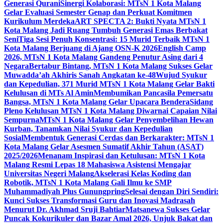
Generasi Qurani
Sinergi Kolaborasi: MTsN 1 Kota Malang
Gelar Evaluasi Semester Genap dan Perkuat Komitmen
Kurikulum Merdeka
ART SPECTA 2: Bukti Nyata MTsN 1
Kota Malang Jadi Ruang Tumbuh Generasi Emas Berbakat
Seni
Tiga Sesi Penuh Konsentrasi: 15 Murid Terbaik MTsN 1
Kota Malang Berjuang di Ajang OSN-K 2026
English Camp
2026, MTsN 1 Kota Malang Gandeng Penutur Asing dari 4
Negara
Bertabur Bintang, MTsN 1 Kota Malang Sukses Gelar
Muwadda’ah Akhiris Sanah Angkatan ke-48
Wujud Syukur
dan Kepedulian, 371 Murid MTsN 1 Kota Malang Gelar Bakti
Kelulusan di MTs Al Amin
Membumikan Pancasila Pemersatu
Bangsa, MTsN 1 Kota Malang Gelar Upacara Bendera
Sidang
Pleno Kelulusan MTsN 1 Kota Malang Diwarnai Capaian Nilai
Sempurna
MTsN 1 Kota Malang Gelar Penyembelihan Hewan
Kurban, Tanamkan Nilai Syukur dan Kepedulian
Sosial
Membentuk Generasi Cerdas dan Berkarakter: MTsN 1
Kota Malang Gelar Asesmen Sumatif Akhir Tahun (ASAT)
2025/2026
Menanam Inspirasi dan Ketulusan: MTsN 1 Kota
Malang Resmi Lepas 18 Mahasiswa Asistensi Mengajar
Universitas Negeri Malang
Akselerasi Kelas Koding dan
Robotik, MTsN 1 Kota Malang Gali Ilmu ke SMP
Muhammadiyah Plus Gunungpring
Selesai dengan Diri Sendiri:
Kunci Sukses Transformasi Guru dan Inovasi Madrasah
Menurut Dr. Akhmad Sruji Bahtiar
Matsanewa Sukses Gelar
Puncak Kokurikuler dan Bazar Amal 2026, Unjuk Bakat dan