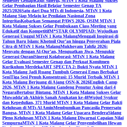
Semester Genap
Rajut Sinergi, MTsN 1 Kota Malang Sukses
Gelar Pembagian Hasil Belajar Semester Genap TA
2025/2026
Satu dari Dua MTs di Indonesia, MTsN 1 Kota
Malang Siap Melaju ke Penilaian Nasional Zona
Integritas
Kobarkan Semangat PAWS 2026, OSIM MTsN 1
Kota Malang Sukses Gelar Pembukaan Class Meeting yang
Edukatif dan Kompetitif
M*STAR OLYMPIAD: Wujudkan
Generasi Unggul MTsN 1 Kota Malang
Menggali Inspirasi di
Tahun Baru Islam: Khotmil Qur’an hingga Penyerahan Piala
Citra di MTsN 1 Kota Malang
Mukhoyam Tahfiz 2026:
Menyatu dengan Al-Qur’an, Menguatkan Jiwa, Mengukir
Generasi Qurani
Sinergi Kolaborasi: MTsN 1 Kota Malang
Gelar Evaluasi Semester Genap dan Perkuat Komitmen
Kurikulum Merdeka
ART SPECTA 2: Bukti Nyata MTsN 1
Kota Malang Jadi Ruang Tumbuh Generasi Emas Berbakat
Seni
Tiga Sesi Penuh Konsentrasi: 15 Murid Terbaik MTsN 1
Kota Malang Berjuang di Ajang OSN-K 2026
English Camp
2026, MTsN 1 Kota Malang Gandeng Penutur Asing dari 4
Negara
Bertabur Bintang, MTsN 1 Kota Malang Sukses Gelar
Muwadda’ah Akhiris Sanah Angkatan ke-48
Wujud Syukur
dan Kepedulian, 371 Murid MTsN 1 Kota Malang Gelar Bakti
Kelulusan di MTs Al Amin
Membumikan Pancasila Pemersatu
Bangsa, MTsN 1 Kota Malang Gelar Upacara Bendera
Sidang
Pleno Kelulusan MTsN 1 Kota Malang Diwarnai Capaian Nilai
Sempurna
MTsN 1 Kota Malang Gelar Penyembelihan Hewan