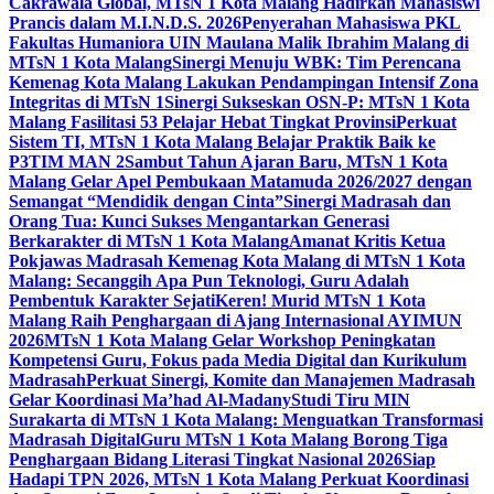
Cakrawala Global, MTsN 1 Kota Malang Hadirkan Mahasiswi
Prancis dalam M.I.N.D.S. 2026
Penyerahan Mahasiswa PKL
Fakultas Humaniora UIN Maulana Malik Ibrahim Malang di
MTsN 1 Kota Malang
Sinergi Menuju WBK: Tim Perencana
Kemenag Kota Malang Lakukan Pendampingan Intensif Zona
Integritas di MTsN 1
Sinergi Sukseskan OSN-P: MTsN 1 Kota
Malang Fasilitasi 53 Pelajar Hebat Tingkat Provinsi
Perkuat
Sistem TI, MTsN 1 Kota Malang Belajar Praktik Baik ke
P3TIM MAN 2
Sambut Tahun Ajaran Baru, MTsN 1 Kota
Malang Gelar Apel Pembukaan Matamuda 2026/2027 dengan
Semangat “Mendidik dengan Cinta”
Sinergi Madrasah dan
Orang Tua: Kunci Sukses Mengantarkan Generasi
Berkarakter di MTsN 1 Kota Malang
Amanat Kritis Ketua
Pokjawas Madrasah Kemenag Kota Malang di MTsN 1 Kota
Malang: Secanggih Apa Pun Teknologi, Guru Adalah
Pembentuk Karakter Sejati
Keren! Murid MTsN 1 Kota
Malang Raih Penghargaan di Ajang Internasional AYIMUN
2026
MTsN 1 Kota Malang Gelar Workshop Peningkatan
Kompetensi Guru, Fokus pada Media Digital dan Kurikulum
Madrasah
Perkuat Sinergi, Komite dan Manajemen Madrasah
Gelar Koordinasi Ma’had Al-Madany
Studi Tiru MIN
Surakarta di MTsN 1 Kota Malang: Menguatkan Transformasi
Madrasah Digital
Guru MTsN 1 Kota Malang Borong Tiga
Penghargaan Bidang Literasi Tingkat Nasional 2026
Siap
Hadapi TPN 2026, MTsN 1 Kota Malang Perkuat Koordinasi