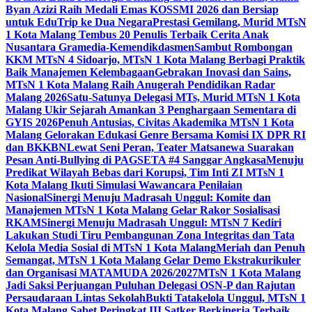
Byan Azizi Raih Medali Emas KOSSMI 2026 dan Bersiap
untuk EduTrip ke Dua Negara
Prestasi Gemilang, Murid MTsN
1 Kota Malang Tembus 20 Penulis Terbaik Cerita Anak
Nusantara Gramedia-Kemendikdasmen
Sambut Rombongan
KKM MTsN 4 Sidoarjo, MTsN 1 Kota Malang Berbagi Praktik
Baik Manajemen Kelembagaan
Gebrakan Inovasi dan Sains,
MTsN 1 Kota Malang Raih Anugerah Pendidikan Radar
Malang 2026
Satu-Satunya Delegasi MTs, Murid MTsN 1 Kota
Malang Ukir Sejarah Amankan 3 Penghargaan Sementara di
GYIS 2026
Penuh Antusias, Civitas Akademika MTsN 1 Kota
Malang Gelorakan Edukasi Genre Bersama Komisi IX DPR RI
dan BKKBN
Lewat Seni Peran, Teater Matsanewa Suarakan
Pesan Anti-Bullying di PAGSETA #4 Sanggar Angkasa
Menuju
Predikat Wilayah Bebas dari Korupsi, Tim Inti ZI MTsN 1
Kota Malang Ikuti Simulasi Wawancara Penilaian
Nasional
Sinergi Menuju Madrasah Unggul: Komite dan
Manajemen MTsN 1 Kota Malang Gelar Rakor Sosialisasi
RKAM
Sinergi Menuju Madrasah Unggul: MTsN 7 Kediri
Lakukan Studi Tiru Pembangunan Zona Integritas dan Tata
Kelola Media Sosial di MTsN 1 Kota Malang
Meriah dan Penuh
Semangat, MTsN 1 Kota Malang Gelar Demo Ekstrakurikuler
dan Organisasi MATAMUDA 2026/2027
MTsN 1 Kota Malang
Jadi Saksi Perjuangan Puluhan Delegasi OSN-P dan Rajutan
Persaudaraan Lintas Sekolah
Bukti Tatakelola Unggul, MTsN 1
Kota Malang Sabet Peringkat III Satker Berkinerja Terbaik