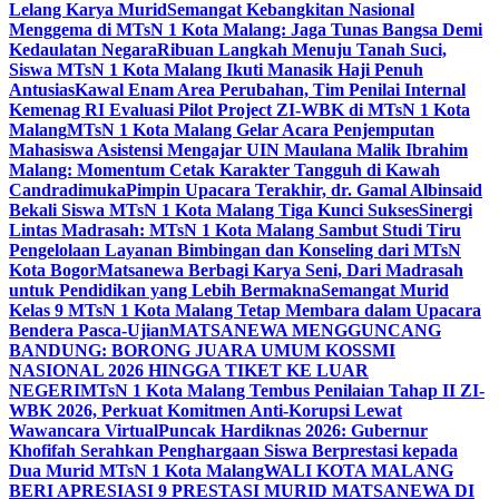
Lelang Karya Murid
Semangat Kebangkitan Nasional
Menggema di MTsN 1 Kota Malang: Jaga Tunas Bangsa Demi
Kedaulatan Negara
Ribuan Langkah Menuju Tanah Suci,
Siswa MTsN 1 Kota Malang Ikuti Manasik Haji Penuh
Antusias
Kawal Enam Area Perubahan, Tim Penilai Internal
Kemenag RI Evaluasi Pilot Project ZI-WBK di MTsN 1 Kota
Malang
MTsN 1 Kota Malang Gelar Acara Penjemputan
Mahasiswa Asistensi Mengajar UIN Maulana Malik Ibrahim
Malang: Momentum Cetak Karakter Tangguh di Kawah
Candradimuka
Pimpin Upacara Terakhir, dr. Gamal Albinsaid
Bekali Siswa MTsN 1 Kota Malang Tiga Kunci Sukses
Sinergi
Lintas Madrasah: MTsN 1 Kota Malang Sambut Studi Tiru
Pengelolaan Layanan Bimbingan dan Konseling dari MTsN
Kota Bogor
Matsanewa Berbagi Karya Seni, Dari Madrasah
untuk Pendidikan yang Lebih Bermakna
Semangat Murid
Kelas 9 MTsN 1 Kota Malang Tetap Membara dalam Upacara
Bendera Pasca-Ujian
MATSANEWA MENGGUNCANG
BANDUNG: BORONG JUARA UMUM KOSSMI
NASIONAL 2026 HINGGA TIKET KE LUAR
NEGERI
MTsN 1 Kota Malang Tembus Penilaian Tahap II ZI-
WBK 2026, Perkuat Komitmen Anti-Korupsi Lewat
Wawancara Virtual
Puncak Hardiknas 2026: Gubernur
Khofifah Serahkan Penghargaan Siswa Berprestasi kepada
Dua Murid MTsN 1 Kota Malang
WALI KOTA MALANG
BERI APRESIASI 9 PRESTASI MURID MATSANEWA DI