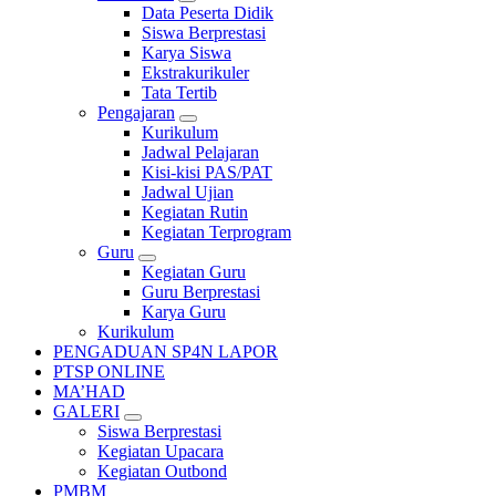
Data Peserta Didik
Siswa Berprestasi
Karya Siswa
Ekstrakurikuler
Tata Tertib
Pengajaran
Kurikulum
Jadwal Pelajaran
Kisi-kisi PAS/PAT
Jadwal Ujian
Kegiatan Rutin
Kegiatan Terprogram
Guru
Kegiatan Guru
Guru Berprestasi
Karya Guru
Kurikulum
PENGADUAN SP4N LAPOR
PTSP ONLINE
MA’HAD
GALERI
Siswa Berprestasi
Kegiatan Upacara
Kegiatan Outbond
PMBM