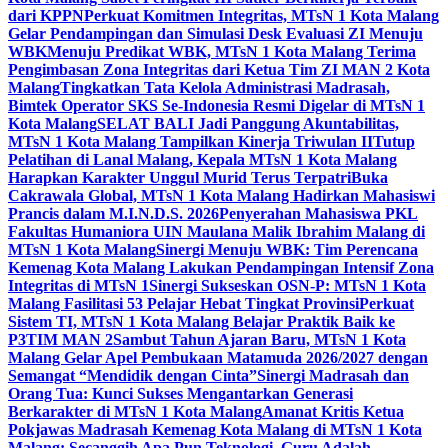
dari KPPN
Perkuat Komitmen Integritas, MTsN 1 Kota Malang
Gelar Pendampingan dan Simulasi Desk Evaluasi ZI Menuju
WBK
Menuju Predikat WBK, MTsN 1 Kota Malang Terima
Pengimbasan Zona Integritas dari Ketua Tim ZI MAN 2 Kota
Malang
Tingkatkan Tata Kelola Administrasi Madrasah,
Bimtek Operator SKS Se-Indonesia Resmi Digelar di MTsN 1
Kota Malang
SELAT BALI Jadi Panggung Akuntabilitas,
MTsN 1 Kota Malang Tampilkan Kinerja Triwulan II
Tutup
Pelatihan di Lanal Malang, Kepala MTsN 1 Kota Malang
Harapkan Karakter Unggul Murid Terus Terpatri
Buka
Cakrawala Global, MTsN 1 Kota Malang Hadirkan Mahasiswi
Prancis dalam M.I.N.D.S. 2026
Penyerahan Mahasiswa PKL
Fakultas Humaniora UIN Maulana Malik Ibrahim Malang di
MTsN 1 Kota Malang
Sinergi Menuju WBK: Tim Perencana
Kemenag Kota Malang Lakukan Pendampingan Intensif Zona
Integritas di MTsN 1
Sinergi Sukseskan OSN-P: MTsN 1 Kota
Malang Fasilitasi 53 Pelajar Hebat Tingkat Provinsi
Perkuat
Sistem TI, MTsN 1 Kota Malang Belajar Praktik Baik ke
P3TIM MAN 2
Sambut Tahun Ajaran Baru, MTsN 1 Kota
Malang Gelar Apel Pembukaan Matamuda 2026/2027 dengan
Semangat “Mendidik dengan Cinta”
Sinergi Madrasah dan
Orang Tua: Kunci Sukses Mengantarkan Generasi
Berkarakter di MTsN 1 Kota Malang
Amanat Kritis Ketua
Pokjawas Madrasah Kemenag Kota Malang di MTsN 1 Kota
Malang: Secanggih Apa Pun Teknologi, Guru Adalah