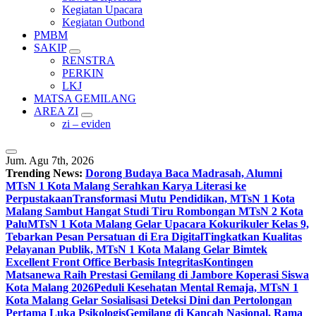
Kegiatan Upacara
Kegiatan Outbond
PMBM
SAKIP
RENSTRA
PERKIN
LKJ
MATSA GEMILANG
AREA ZI
zi – eviden
Jum. Agu 7th, 2026
Trending News:
Dorong Budaya Baca Madrasah, Alumni
MTsN 1 Kota Malang Serahkan Karya Literasi ke
Perpustakaan
Transformasi Mutu Pendidikan, MTsN 1 Kota
Malang Sambut Hangat Studi Tiru Rombongan MTsN 2 Kota
Palu
MTsN 1 Kota Malang Gelar Upacara Kokurikuler Kelas 9,
Tebarkan Pesan Persatuan di Era Digital
Tingkatkan Kualitas
Pelayanan Publik, MTsN 1 Kota Malang Gelar Bimtek
Excellent Front Office Berbasis Integritas
Kontingen
Matsanewa Raih Prestasi Gemilang di Jambore Koperasi Siswa
Kota Malang 2026
Peduli Kesehatan Mental Remaja, MTsN 1
Kota Malang Gelar Sosialisasi Deteksi Dini dan Pertolongan
Pertama Luka Psikologis
Gemilang di Kancah Nasional, Rama