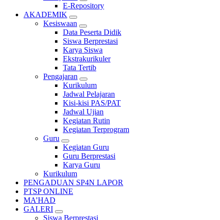
E-Repository
AKADEMIK
Kesiswaan
Data Peserta Didik
Siswa Berprestasi
Karya Siswa
Ekstrakurikuler
Tata Tertib
Pengajaran
Kurikulum
Jadwal Pelajaran
Kisi-kisi PAS/PAT
Jadwal Ujian
Kegiatan Rutin
Kegiatan Terprogram
Guru
Kegiatan Guru
Guru Berprestasi
Karya Guru
Kurikulum
PENGADUAN SP4N LAPOR
PTSP ONLINE
MA’HAD
GALERI
Siswa Berprestasi