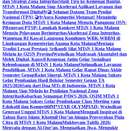
dan Strategi Zona Integritas
Studi Tiru ke Kemenag Bantul,
MTsN 1 Kota Malang Siap Akselerasi Aplikasi Layanan dan
Transformasi Digital
✨🤝 Selamat Datang Team Penilai
Nasional (TPN) 🤝✨
Aura Kompetisi Menguat! Mengintip
Kesiapan Duta MTsN 1 Kota Malang Menuju Panggung OSN-
P
Renovasi PTSP: Langkah Konkret MTsN 1 Kota Malang
Menuju Pelayanan Berintegritas
Akselerasi Zona Integritas,
Wamenag RI Kawal Langsung Komitmen WBK-WBBM di
Lingkungan Kementerian Agama Kota Malang
Menjaga
Tradisi Lewat Prestasi: Srikandi Silat MTsN 1 Kota Malang
Melaju ke O2SN Provinsi
Wujudkan Madrasah Akuntabel dan
Melek Digital, Kanwil Kemenag Jatim Gelar Sosialisasi
Kelembagaan di MTsN 1 Kota Malang
Optimalkan Layanan
Pendidikan, MTsN 1 Kota Malang Gelar Rapat Dinas Akhir
Semester Genap
Rajut Sinergi, MTsN 1 Kota Malang Sukses
Gelar Pembagian Hasil Belajar Semester Genap TA
2025/2026
Satu dari Dua MTs di Indonesia, MTsN 1 Kota
Malang Siap Melaju ke Penilaian Nasional Zona
Integritas
Kobarkan Semangat PAWS 2026, OSIM MTsN 1
Kota Malang Sukses Gelar Pembukaan Class Meeting yang
Edukatif dan Kompetitif
M*STAR OLYMPIAD: Wujudkan
Generasi Unggul MTsN 1 Kota Malang
Menggali Inspirasi di
Tahun Baru Islam: Khotmil Qur’an hingga Penyerahan Piala
Citra di MTsN 1 Kota Malang
Mukhoyam Tahfiz 2026:
Menyatu dengan Al-Qur’an, Menguatkan Jiwa, Mengukir