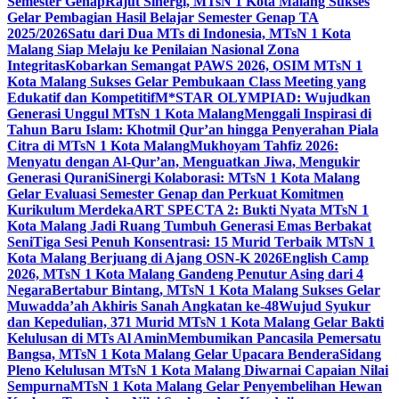
Semester Genap
Rajut Sinergi, MTsN 1 Kota Malang Sukses
Gelar Pembagian Hasil Belajar Semester Genap TA
2025/2026
Satu dari Dua MTs di Indonesia, MTsN 1 Kota
Malang Siap Melaju ke Penilaian Nasional Zona
Integritas
Kobarkan Semangat PAWS 2026, OSIM MTsN 1
Kota Malang Sukses Gelar Pembukaan Class Meeting yang
Edukatif dan Kompetitif
M*STAR OLYMPIAD: Wujudkan
Generasi Unggul MTsN 1 Kota Malang
Menggali Inspirasi di
Tahun Baru Islam: Khotmil Qur’an hingga Penyerahan Piala
Citra di MTsN 1 Kota Malang
Mukhoyam Tahfiz 2026:
Menyatu dengan Al-Qur’an, Menguatkan Jiwa, Mengukir
Generasi Qurani
Sinergi Kolaborasi: MTsN 1 Kota Malang
Gelar Evaluasi Semester Genap dan Perkuat Komitmen
Kurikulum Merdeka
ART SPECTA 2: Bukti Nyata MTsN 1
Kota Malang Jadi Ruang Tumbuh Generasi Emas Berbakat
Seni
Tiga Sesi Penuh Konsentrasi: 15 Murid Terbaik MTsN 1
Kota Malang Berjuang di Ajang OSN-K 2026
English Camp
2026, MTsN 1 Kota Malang Gandeng Penutur Asing dari 4
Negara
Bertabur Bintang, MTsN 1 Kota Malang Sukses Gelar
Muwadda’ah Akhiris Sanah Angkatan ke-48
Wujud Syukur
dan Kepedulian, 371 Murid MTsN 1 Kota Malang Gelar Bakti
Kelulusan di MTs Al Amin
Membumikan Pancasila Pemersatu
Bangsa, MTsN 1 Kota Malang Gelar Upacara Bendera
Sidang
Pleno Kelulusan MTsN 1 Kota Malang Diwarnai Capaian Nilai
Sempurna
MTsN 1 Kota Malang Gelar Penyembelihan Hewan