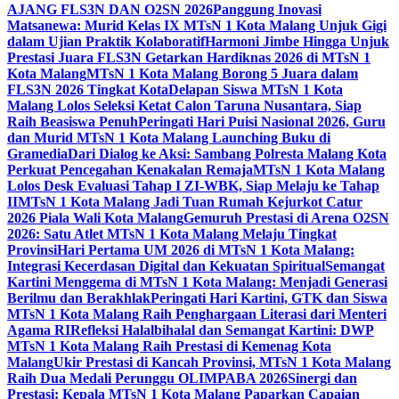
AJANG FLS3N DAN O2SN 2026
Panggung Inovasi
Matsanewa: Murid Kelas IX MTsN 1 Kota Malang Unjuk Gigi
dalam Ujian Praktik Kolaboratif
Harmoni Jimbe Hingga Unjuk
Prestasi Juara FLS3N Getarkan Hardiknas 2026 di MTsN 1
Kota Malang
MTsN 1 Kota Malang Borong 5 Juara dalam
FLS3N 2026 Tingkat Kota
Delapan Siswa MTsN 1 Kota
Malang Lolos Seleksi Ketat Calon Taruna Nusantara, Siap
Raih Beasiswa Penuh
Peringati Hari Puisi Nasional 2026, Guru
dan Murid MTsN 1 Kota Malang Launching Buku di
Gramedia
Dari Dialog ke Aksi: Sambang Polresta Malang Kota
Perkuat Pencegahan Kenakalan Remaja
MTsN 1 Kota Malang
Lolos Desk Evaluasi Tahap I ZI-WBK, Siap Melaju ke Tahap
II
MTsN 1 Kota Malang Jadi Tuan Rumah Kejurkot Catur
2026 Piala Wali Kota Malang
Gemuruh Prestasi di Arena O2SN
2026: Satu Atlet MTsN 1 Kota Malang Melaju Tingkat
Provinsi
Hari Pertama UM 2026 di MTsN 1 Kota Malang:
Integrasi Kecerdasan Digital dan Kekuatan Spiritual
Semangat
Kartini Menggema di MTsN 1 Kota Malang: Menjadi Generasi
Berilmu dan Berakhlak
Peringati Hari Kartini, GTK dan Siswa
MTsN 1 Kota Malang Raih Penghargaan Literasi dari Menteri
Agama RI
Refleksi Halalbihalal dan Semangat Kartini: DWP
MTsN 1 Kota Malang Raih Prestasi di Kemenag Kota
Malang
Ukir Prestasi di Kancah Provinsi, MTsN 1 Kota Malang
Raih Dua Medali Perunggu OLIMPABA 2026
Sinergi dan
Prestasi: Kepala MTsN 1 Kota Malang Paparkan Capaian