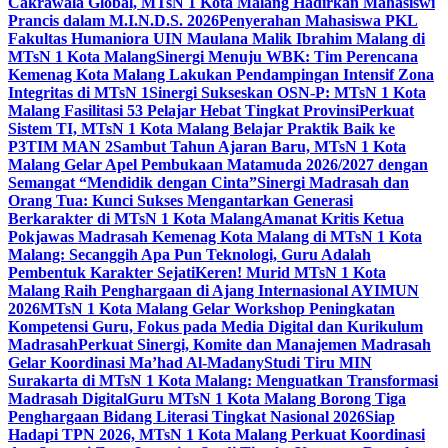
Cakrawala Global, MTsN 1 Kota Malang Hadirkan Mahasiswi
Prancis dalam M.I.N.D.S. 2026
Penyerahan Mahasiswa PKL
Fakultas Humaniora UIN Maulana Malik Ibrahim Malang di
MTsN 1 Kota Malang
Sinergi Menuju WBK: Tim Perencana
Kemenag Kota Malang Lakukan Pendampingan Intensif Zona
Integritas di MTsN 1
Sinergi Sukseskan OSN-P: MTsN 1 Kota
Malang Fasilitasi 53 Pelajar Hebat Tingkat Provinsi
Perkuat
Sistem TI, MTsN 1 Kota Malang Belajar Praktik Baik ke
P3TIM MAN 2
Sambut Tahun Ajaran Baru, MTsN 1 Kota
Malang Gelar Apel Pembukaan Matamuda 2026/2027 dengan
Semangat “Mendidik dengan Cinta”
Sinergi Madrasah dan
Orang Tua: Kunci Sukses Mengantarkan Generasi
Berkarakter di MTsN 1 Kota Malang
Amanat Kritis Ketua
Pokjawas Madrasah Kemenag Kota Malang di MTsN 1 Kota
Malang: Secanggih Apa Pun Teknologi, Guru Adalah
Pembentuk Karakter Sejati
Keren! Murid MTsN 1 Kota
Malang Raih Penghargaan di Ajang Internasional AYIMUN
2026
MTsN 1 Kota Malang Gelar Workshop Peningkatan
Kompetensi Guru, Fokus pada Media Digital dan Kurikulum
Madrasah
Perkuat Sinergi, Komite dan Manajemen Madrasah
Gelar Koordinasi Ma’had Al-Madany
Studi Tiru MIN
Surakarta di MTsN 1 Kota Malang: Menguatkan Transformasi
Madrasah Digital
Guru MTsN 1 Kota Malang Borong Tiga
Penghargaan Bidang Literasi Tingkat Nasional 2026
Siap
Hadapi TPN 2026, MTsN 1 Kota Malang Perkuat Koordinasi