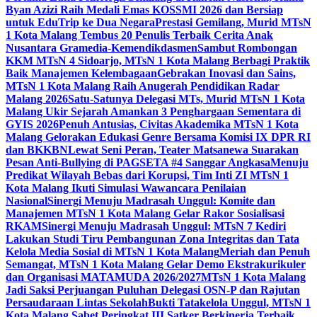
Byan Azizi Raih Medali Emas KOSSMI 2026 dan Bersiap
untuk EduTrip ke Dua Negara
Prestasi Gemilang, Murid MTsN
1 Kota Malang Tembus 20 Penulis Terbaik Cerita Anak
Nusantara Gramedia-Kemendikdasmen
Sambut Rombongan
KKM MTsN 4 Sidoarjo, MTsN 1 Kota Malang Berbagi Praktik
Baik Manajemen Kelembagaan
Gebrakan Inovasi dan Sains,
MTsN 1 Kota Malang Raih Anugerah Pendidikan Radar
Malang 2026
Satu-Satunya Delegasi MTs, Murid MTsN 1 Kota
Malang Ukir Sejarah Amankan 3 Penghargaan Sementara di
GYIS 2026
Penuh Antusias, Civitas Akademika MTsN 1 Kota
Malang Gelorakan Edukasi Genre Bersama Komisi IX DPR RI
dan BKKBN
Lewat Seni Peran, Teater Matsanewa Suarakan
Pesan Anti-Bullying di PAGSETA #4 Sanggar Angkasa
Menuju
Predikat Wilayah Bebas dari Korupsi, Tim Inti ZI MTsN 1
Kota Malang Ikuti Simulasi Wawancara Penilaian
Nasional
Sinergi Menuju Madrasah Unggul: Komite dan
Manajemen MTsN 1 Kota Malang Gelar Rakor Sosialisasi
RKAM
Sinergi Menuju Madrasah Unggul: MTsN 7 Kediri
Lakukan Studi Tiru Pembangunan Zona Integritas dan Tata
Kelola Media Sosial di MTsN 1 Kota Malang
Meriah dan Penuh
Semangat, MTsN 1 Kota Malang Gelar Demo Ekstrakurikuler
dan Organisasi MATAMUDA 2026/2027
MTsN 1 Kota Malang
Jadi Saksi Perjuangan Puluhan Delegasi OSN-P dan Rajutan
Persaudaraan Lintas Sekolah
Bukti Tatakelola Unggul, MTsN 1
Kota Malang Sabet Peringkat III Satker Berkinerja Terbaik