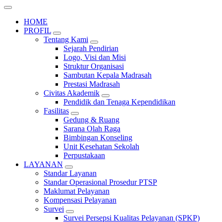
HOME
PROFIL
Tentang Kami
Sejarah Pendirian
Logo, Visi dan Misi
Struktur Organisasi
Sambutan Kepala Madrasah
Prestasi Madrasah
Civitas Akademik
Pendidik dan Tenaga Kependidikan
Fasilitas
Gedung & Ruang
Sarana Olah Raga
Bimbingan Konseling
Unit Kesehatan Sekolah
Perpustakaan
LAYANAN
Standar Layanan
Standar Operasional Prosedur PTSP
Maklumat Pelayanan
Kompensasi Pelayanan
Survei
Survei Persepsi Kualitas Pelayanan (SPKP)