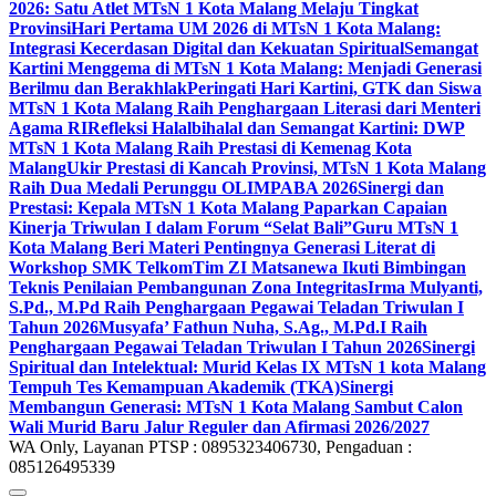
2026: Satu Atlet MTsN 1 Kota Malang Melaju Tingkat
Provinsi
Hari Pertama UM 2026 di MTsN 1 Kota Malang:
Integrasi Kecerdasan Digital dan Kekuatan Spiritual
Semangat
Kartini Menggema di MTsN 1 Kota Malang: Menjadi Generasi
Berilmu dan Berakhlak
Peringati Hari Kartini, GTK dan Siswa
MTsN 1 Kota Malang Raih Penghargaan Literasi dari Menteri
Agama RI
Refleksi Halalbihalal dan Semangat Kartini: DWP
MTsN 1 Kota Malang Raih Prestasi di Kemenag Kota
Malang
Ukir Prestasi di Kancah Provinsi, MTsN 1 Kota Malang
Raih Dua Medali Perunggu OLIMPABA 2026
Sinergi dan
Prestasi: Kepala MTsN 1 Kota Malang Paparkan Capaian
Kinerja Triwulan I dalam Forum “Selat Bali”
Guru MTsN 1
Kota Malang Beri Materi Pentingnya Generasi Literat di
Workshop SMK Telkom
Tim ZI Matsanewa Ikuti Bimbingan
Teknis Penilaian Pembangunan Zona Integritas
Irma Mulyanti,
S.Pd., M.Pd Raih Penghargaan Pegawai Teladan Triwulan I
Tahun 2026
Musyafa’ Fathun Nuha, S.Ag., M.Pd.I Raih
Penghargaan Pegawai Teladan Triwulan I Tahun 2026
Sinergi
Spiritual dan Intelektual: Murid Kelas IX MTsN 1 kota Malang
Tempuh Tes Kemampuan Akademik (TKA)
Sinergi
Membangun Generasi: MTsN 1 Kota Malang Sambut Calon
Wali Murid Baru Jalur Reguler dan Afirmasi 2026/2027
WA Only, Layanan PTSP : 0895323406730, Pengaduan :
085126495339