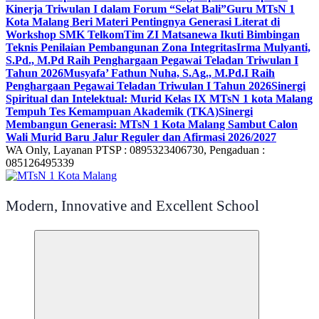
Kinerja Triwulan I dalam Forum “Selat Bali”
Guru MTsN 1
Kota Malang Beri Materi Pentingnya Generasi Literat di
Workshop SMK Telkom
Tim ZI Matsanewa Ikuti Bimbingan
Teknis Penilaian Pembangunan Zona Integritas
Irma Mulyanti,
S.Pd., M.Pd Raih Penghargaan Pegawai Teladan Triwulan I
Tahun 2026
Musyafa’ Fathun Nuha, S.Ag., M.Pd.I Raih
Penghargaan Pegawai Teladan Triwulan I Tahun 2026
Sinergi
Spiritual dan Intelektual: Murid Kelas IX MTsN 1 kota Malang
Tempuh Tes Kemampuan Akademik (TKA)
Sinergi
Membangun Generasi: MTsN 1 Kota Malang Sambut Calon
Wali Murid Baru Jalur Reguler dan Afirmasi 2026/2027
WA Only, Layanan PTSP : 0895323406730, Pengaduan :
085126495339
Modern, Innovative and Excellent School