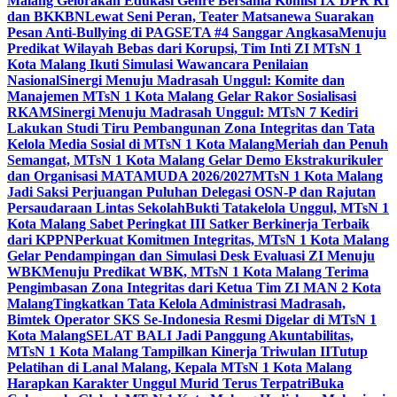
Malang Gelorakan Edukasi Genre Bersama Komisi IX DPR RI
dan BKKBN
Lewat Seni Peran, Teater Matsanewa Suarakan
Pesan Anti-Bullying di PAGSETA #4 Sanggar Angkasa
Menuju
Predikat Wilayah Bebas dari Korupsi, Tim Inti ZI MTsN 1
Kota Malang Ikuti Simulasi Wawancara Penilaian
Nasional
Sinergi Menuju Madrasah Unggul: Komite dan
Manajemen MTsN 1 Kota Malang Gelar Rakor Sosialisasi
RKAM
Sinergi Menuju Madrasah Unggul: MTsN 7 Kediri
Lakukan Studi Tiru Pembangunan Zona Integritas dan Tata
Kelola Media Sosial di MTsN 1 Kota Malang
Meriah dan Penuh
Semangat, MTsN 1 Kota Malang Gelar Demo Ekstrakurikuler
dan Organisasi MATAMUDA 2026/2027
MTsN 1 Kota Malang
Jadi Saksi Perjuangan Puluhan Delegasi OSN-P dan Rajutan
Persaudaraan Lintas Sekolah
Bukti Tatakelola Unggul, MTsN 1
Kota Malang Sabet Peringkat III Satker Berkinerja Terbaik
dari KPPN
Perkuat Komitmen Integritas, MTsN 1 Kota Malang
Gelar Pendampingan dan Simulasi Desk Evaluasi ZI Menuju
WBK
Menuju Predikat WBK, MTsN 1 Kota Malang Terima
Pengimbasan Zona Integritas dari Ketua Tim ZI MAN 2 Kota
Malang
Tingkatkan Tata Kelola Administrasi Madrasah,
Bimtek Operator SKS Se-Indonesia Resmi Digelar di MTsN 1
Kota Malang
SELAT BALI Jadi Panggung Akuntabilitas,
MTsN 1 Kota Malang Tampilkan Kinerja Triwulan II
Tutup
Pelatihan di Lanal Malang, Kepala MTsN 1 Kota Malang
Harapkan Karakter Unggul Murid Terus Terpatri
Buka