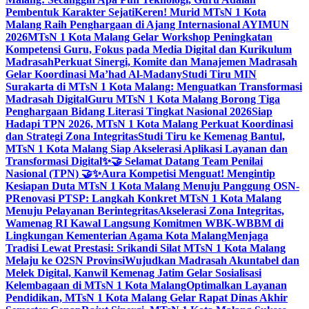
Pembentuk Karakter Sejati
Keren! Murid MTsN 1 Kota
Malang Raih Penghargaan di Ajang Internasional AYIMUN
2026
MTsN 1 Kota Malang Gelar Workshop Peningkatan
Kompetensi Guru, Fokus pada Media Digital dan Kurikulum
Madrasah
Perkuat Sinergi, Komite dan Manajemen Madrasah
Gelar Koordinasi Ma’had Al-Madany
Studi Tiru MIN
Surakarta di MTsN 1 Kota Malang: Menguatkan Transformasi
Madrasah Digital
Guru MTsN 1 Kota Malang Borong Tiga
Penghargaan Bidang Literasi Tingkat Nasional 2026
Siap
Hadapi TPN 2026, MTsN 1 Kota Malang Perkuat Koordinasi
dan Strategi Zona Integritas
Studi Tiru ke Kemenag Bantul,
MTsN 1 Kota Malang Siap Akselerasi Aplikasi Layanan dan
Transformasi Digital
✨🤝 Selamat Datang Team Penilai
Nasional (TPN) 🤝✨
Aura Kompetisi Menguat! Mengintip
Kesiapan Duta MTsN 1 Kota Malang Menuju Panggung OSN-
P
Renovasi PTSP: Langkah Konkret MTsN 1 Kota Malang
Menuju Pelayanan Berintegritas
Akselerasi Zona Integritas,
Wamenag RI Kawal Langsung Komitmen WBK-WBBM di
Lingkungan Kementerian Agama Kota Malang
Menjaga
Tradisi Lewat Prestasi: Srikandi Silat MTsN 1 Kota Malang
Melaju ke O2SN Provinsi
Wujudkan Madrasah Akuntabel dan
Melek Digital, Kanwil Kemenag Jatim Gelar Sosialisasi
Kelembagaan di MTsN 1 Kota Malang
Optimalkan Layanan
Pendidikan, MTsN 1 Kota Malang Gelar Rapat Dinas Akhir