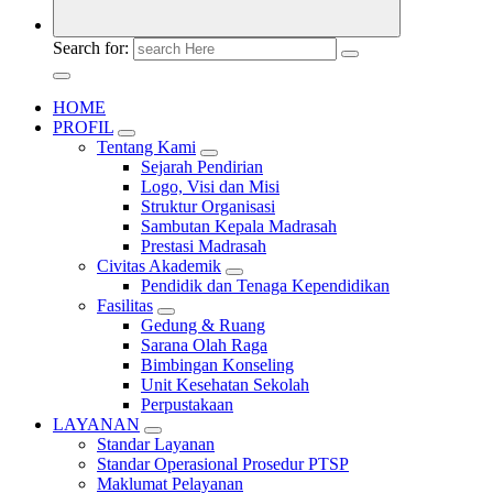
Search for:
HOME
PROFIL
Tentang Kami
Sejarah Pendirian
Logo, Visi dan Misi
Struktur Organisasi
Sambutan Kepala Madrasah
Prestasi Madrasah
Civitas Akademik
Pendidik dan Tenaga Kependidikan
Fasilitas
Gedung & Ruang
Sarana Olah Raga
Bimbingan Konseling
Unit Kesehatan Sekolah
Perpustakaan
LAYANAN
Standar Layanan
Standar Operasional Prosedur PTSP
Maklumat Pelayanan