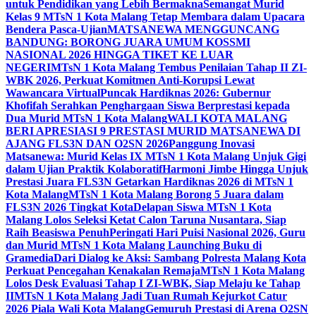
untuk Pendidikan yang Lebih Bermakna
Semangat Murid
Kelas 9 MTsN 1 Kota Malang Tetap Membara dalam Upacara
Bendera Pasca-Ujian
MATSANEWA MENGGUNCANG
BANDUNG: BORONG JUARA UMUM KOSSMI
NASIONAL 2026 HINGGA TIKET KE LUAR
NEGERI
MTsN 1 Kota Malang Tembus Penilaian Tahap II ZI-
WBK 2026, Perkuat Komitmen Anti-Korupsi Lewat
Wawancara Virtual
Puncak Hardiknas 2026: Gubernur
Khofifah Serahkan Penghargaan Siswa Berprestasi kepada
Dua Murid MTsN 1 Kota Malang
WALI KOTA MALANG
BERI APRESIASI 9 PRESTASI MURID MATSANEWA DI
AJANG FLS3N DAN O2SN 2026
Panggung Inovasi
Matsanewa: Murid Kelas IX MTsN 1 Kota Malang Unjuk Gigi
dalam Ujian Praktik Kolaboratif
Harmoni Jimbe Hingga Unjuk
Prestasi Juara FLS3N Getarkan Hardiknas 2026 di MTsN 1
Kota Malang
MTsN 1 Kota Malang Borong 5 Juara dalam
FLS3N 2026 Tingkat Kota
Delapan Siswa MTsN 1 Kota
Malang Lolos Seleksi Ketat Calon Taruna Nusantara, Siap
Raih Beasiswa Penuh
Peringati Hari Puisi Nasional 2026, Guru
dan Murid MTsN 1 Kota Malang Launching Buku di
Gramedia
Dari Dialog ke Aksi: Sambang Polresta Malang Kota
Perkuat Pencegahan Kenakalan Remaja
MTsN 1 Kota Malang
Lolos Desk Evaluasi Tahap I ZI-WBK, Siap Melaju ke Tahap
II
MTsN 1 Kota Malang Jadi Tuan Rumah Kejurkot Catur
2026 Piala Wali Kota Malang
Gemuruh Prestasi di Arena O2SN