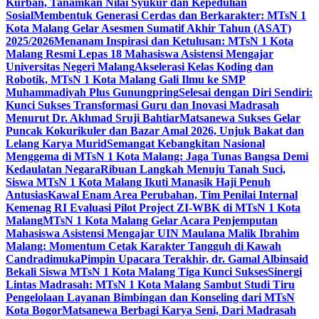
Kurban, Tanamkan Nilai Syukur dan Kepedulian
Sosial
Membentuk Generasi Cerdas dan Berkarakter: MTsN 1
Kota Malang Gelar Asesmen Sumatif Akhir Tahun (ASAT)
2025/2026
Menanam Inspirasi dan Ketulusan: MTsN 1 Kota
Malang Resmi Lepas 18 Mahasiswa Asistensi Mengajar
Universitas Negeri Malang
Akselerasi Kelas Koding dan
Robotik, MTsN 1 Kota Malang Gali Ilmu ke SMP
Muhammadiyah Plus Gunungpring
Selesai dengan Diri Sendiri:
Kunci Sukses Transformasi Guru dan Inovasi Madrasah
Menurut Dr. Akhmad Sruji Bahtiar
Matsanewa Sukses Gelar
Puncak Kokurikuler dan Bazar Amal 2026, Unjuk Bakat dan
Lelang Karya Murid
Semangat Kebangkitan Nasional
Menggema di MTsN 1 Kota Malang: Jaga Tunas Bangsa Demi
Kedaulatan Negara
Ribuan Langkah Menuju Tanah Suci,
Siswa MTsN 1 Kota Malang Ikuti Manasik Haji Penuh
Antusias
Kawal Enam Area Perubahan, Tim Penilai Internal
Kemenag RI Evaluasi Pilot Project ZI-WBK di MTsN 1 Kota
Malang
MTsN 1 Kota Malang Gelar Acara Penjemputan
Mahasiswa Asistensi Mengajar UIN Maulana Malik Ibrahim
Malang: Momentum Cetak Karakter Tangguh di Kawah
Candradimuka
Pimpin Upacara Terakhir, dr. Gamal Albinsaid
Bekali Siswa MTsN 1 Kota Malang Tiga Kunci Sukses
Sinergi
Lintas Madrasah: MTsN 1 Kota Malang Sambut Studi Tiru
Pengelolaan Layanan Bimbingan dan Konseling dari MTsN
Kota Bogor
Matsanewa Berbagi Karya Seni, Dari Madrasah