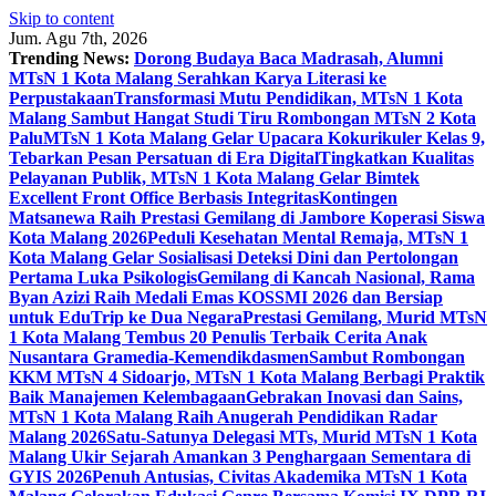
Skip to content
Jum. Agu 7th, 2026
Trending News:
Dorong Budaya Baca Madrasah, Alumni
MTsN 1 Kota Malang Serahkan Karya Literasi ke
Perpustakaan
Transformasi Mutu Pendidikan, MTsN 1 Kota
Malang Sambut Hangat Studi Tiru Rombongan MTsN 2 Kota
Palu
MTsN 1 Kota Malang Gelar Upacara Kokurikuler Kelas 9,
Tebarkan Pesan Persatuan di Era Digital
Tingkatkan Kualitas
Pelayanan Publik, MTsN 1 Kota Malang Gelar Bimtek
Excellent Front Office Berbasis Integritas
Kontingen
Matsanewa Raih Prestasi Gemilang di Jambore Koperasi Siswa
Kota Malang 2026
Peduli Kesehatan Mental Remaja, MTsN 1
Kota Malang Gelar Sosialisasi Deteksi Dini dan Pertolongan
Pertama Luka Psikologis
Gemilang di Kancah Nasional, Rama
Byan Azizi Raih Medali Emas KOSSMI 2026 dan Bersiap
untuk EduTrip ke Dua Negara
Prestasi Gemilang, Murid MTsN
1 Kota Malang Tembus 20 Penulis Terbaik Cerita Anak
Nusantara Gramedia-Kemendikdasmen
Sambut Rombongan
KKM MTsN 4 Sidoarjo, MTsN 1 Kota Malang Berbagi Praktik
Baik Manajemen Kelembagaan
Gebrakan Inovasi dan Sains,
MTsN 1 Kota Malang Raih Anugerah Pendidikan Radar
Malang 2026
Satu-Satunya Delegasi MTs, Murid MTsN 1 Kota
Malang Ukir Sejarah Amankan 3 Penghargaan Sementara di
GYIS 2026
Penuh Antusias, Civitas Akademika MTsN 1 Kota