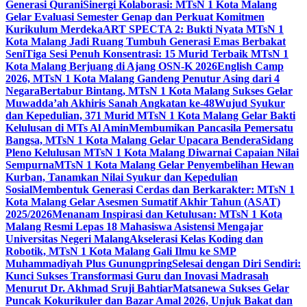
Generasi Qurani
Sinergi Kolaborasi: MTsN 1 Kota Malang
Gelar Evaluasi Semester Genap dan Perkuat Komitmen
Kurikulum Merdeka
ART SPECTA 2: Bukti Nyata MTsN 1
Kota Malang Jadi Ruang Tumbuh Generasi Emas Berbakat
Seni
Tiga Sesi Penuh Konsentrasi: 15 Murid Terbaik MTsN 1
Kota Malang Berjuang di Ajang OSN-K 2026
English Camp
2026, MTsN 1 Kota Malang Gandeng Penutur Asing dari 4
Negara
Bertabur Bintang, MTsN 1 Kota Malang Sukses Gelar
Muwadda’ah Akhiris Sanah Angkatan ke-48
Wujud Syukur
dan Kepedulian, 371 Murid MTsN 1 Kota Malang Gelar Bakti
Kelulusan di MTs Al Amin
Membumikan Pancasila Pemersatu
Bangsa, MTsN 1 Kota Malang Gelar Upacara Bendera
Sidang
Pleno Kelulusan MTsN 1 Kota Malang Diwarnai Capaian Nilai
Sempurna
MTsN 1 Kota Malang Gelar Penyembelihan Hewan
Kurban, Tanamkan Nilai Syukur dan Kepedulian
Sosial
Membentuk Generasi Cerdas dan Berkarakter: MTsN 1
Kota Malang Gelar Asesmen Sumatif Akhir Tahun (ASAT)
2025/2026
Menanam Inspirasi dan Ketulusan: MTsN 1 Kota
Malang Resmi Lepas 18 Mahasiswa Asistensi Mengajar
Universitas Negeri Malang
Akselerasi Kelas Koding dan
Robotik, MTsN 1 Kota Malang Gali Ilmu ke SMP
Muhammadiyah Plus Gunungpring
Selesai dengan Diri Sendiri:
Kunci Sukses Transformasi Guru dan Inovasi Madrasah
Menurut Dr. Akhmad Sruji Bahtiar
Matsanewa Sukses Gelar
Puncak Kokurikuler dan Bazar Amal 2026, Unjuk Bakat dan