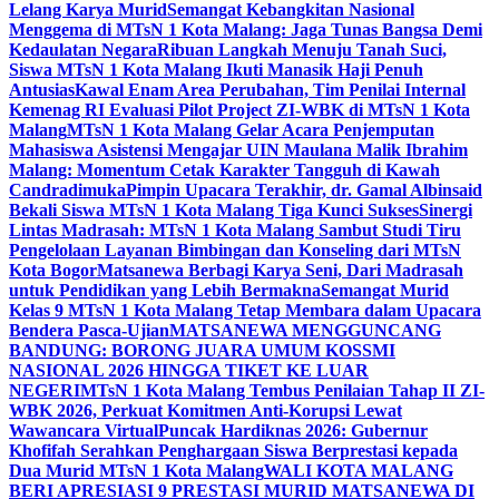
Lelang Karya Murid
Semangat Kebangkitan Nasional
Menggema di MTsN 1 Kota Malang: Jaga Tunas Bangsa Demi
Kedaulatan Negara
Ribuan Langkah Menuju Tanah Suci,
Siswa MTsN 1 Kota Malang Ikuti Manasik Haji Penuh
Antusias
Kawal Enam Area Perubahan, Tim Penilai Internal
Kemenag RI Evaluasi Pilot Project ZI-WBK di MTsN 1 Kota
Malang
MTsN 1 Kota Malang Gelar Acara Penjemputan
Mahasiswa Asistensi Mengajar UIN Maulana Malik Ibrahim
Malang: Momentum Cetak Karakter Tangguh di Kawah
Candradimuka
Pimpin Upacara Terakhir, dr. Gamal Albinsaid
Bekali Siswa MTsN 1 Kota Malang Tiga Kunci Sukses
Sinergi
Lintas Madrasah: MTsN 1 Kota Malang Sambut Studi Tiru
Pengelolaan Layanan Bimbingan dan Konseling dari MTsN
Kota Bogor
Matsanewa Berbagi Karya Seni, Dari Madrasah
untuk Pendidikan yang Lebih Bermakna
Semangat Murid
Kelas 9 MTsN 1 Kota Malang Tetap Membara dalam Upacara
Bendera Pasca-Ujian
MATSANEWA MENGGUNCANG
BANDUNG: BORONG JUARA UMUM KOSSMI
NASIONAL 2026 HINGGA TIKET KE LUAR
NEGERI
MTsN 1 Kota Malang Tembus Penilaian Tahap II ZI-
WBK 2026, Perkuat Komitmen Anti-Korupsi Lewat
Wawancara Virtual
Puncak Hardiknas 2026: Gubernur
Khofifah Serahkan Penghargaan Siswa Berprestasi kepada
Dua Murid MTsN 1 Kota Malang
WALI KOTA MALANG
BERI APRESIASI 9 PRESTASI MURID MATSANEWA DI