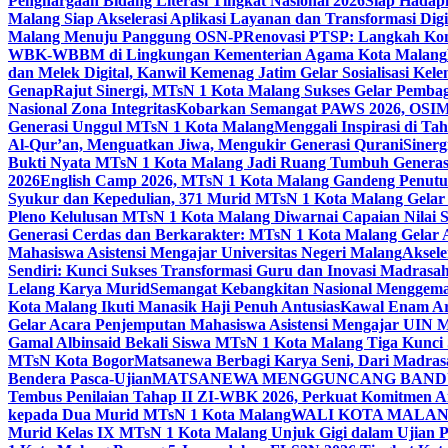
Penghargaan Bidang Literasi Tingkat Nasional 2026
Siap Hadapi
Malang Siap Akselerasi Aplikasi Layanan dan Transformasi Digi
Malang Menuju Panggung OSN-P
Renovasi PTSP: Langkah Kon
WBK-WBBM di Lingkungan Kementerian Agama Kota Malang
dan Melek Digital, Kanwil Kemenag Jatim Gelar Sosialisasi Ke
Genap
Rajut Sinergi, MTsN 1 Kota Malang Sukses Gelar Pembag
Nasional Zona Integritas
Kobarkan Semangat PAWS 2026, OSIM M
Generasi Unggul MTsN 1 Kota Malang
Menggali Inspirasi di T
Al-Qur’an, Menguatkan Jiwa, Mengukir Generasi Qurani
Siner
Bukti Nyata MTsN 1 Kota Malang Jadi Ruang Tumbuh Generas
2026
English Camp 2026, MTsN 1 Kota Malang Gandeng Penutur
Syukur dan Kepedulian, 371 Murid MTsN 1 Kota Malang Gelar 
Pleno Kelulusan MTsN 1 Kota Malang Diwarnai Capaian Nilai
Generasi Cerdas dan Berkarakter: MTsN 1 Kota Malang Gelar 
Mahasiswa Asistensi Mengajar Universitas Negeri Malang
Aksele
Sendiri: Kunci Sukses Transformasi Guru dan Inovasi Madrasa
Lelang Karya Murid
Semangat Kebangkitan Nasional Menggema
Kota Malang Ikuti Manasik Haji Penuh Antusias
Kawal Enam Are
Gelar Acara Penjemputan Mahasiswa Asistensi Mengajar UIN
Gamal Albinsaid Bekali Siswa MTsN 1 Kota Malang Tiga Kunci
MTsN Kota Bogor
Matsanewa Berbagi Karya Seni, Dari Madra
Bendera Pasca-Ujian
MATSANEWA MENGGUNCANG BANDUNG
Tembus Penilaian Tahap II ZI-WBK 2026, Perkuat Komitmen A
kepada Dua Murid MTsN 1 Kota Malang
WALI KOTA MALANG
Murid Kelas IX MTsN 1 Kota Malang Unjuk Gigi dalam Ujian Pr