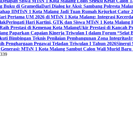
a
Delapan Siswa MTsN 1 Kota Malang Lolos Seleksi Ketat Calon T
ng Buku di Gramedia
Dari Dialog ke Aksi: Sambang Polresta Mal
ahap II
MTsN 1 Kota Malang Jadi Tuan Rumah Kejurkot Catur 20
ari Pertama UM 2026 di MTsN 1 Kota Malang: Integrasi Kecerdas
lak
Peringati Hari Kartini, GTK dan Siswa MTsN 1 Kota Malang 
Raih Prestasi di Kemenag Kota Malang
Ukir Prestasi di Kancah 
lang Paparkan Capaian Kinerja Triwulan I dalam Forum “Selat B
uti Bimbingan Teknis Penilaian Pembangunan Zona Integritas
Ir
aih Penghargaan Pegawai Teladan Triwulan I Tahun 2026
Sinergi
Generasi: MTsN 1 Kota Malang Sambut Calon Wali Murid Baru J
5339