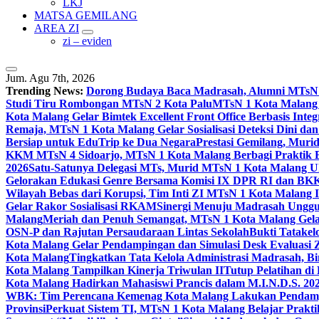
LKJ
MATSA GEMILANG
AREA ZI
zi – eviden
Jum. Agu 7th, 2026
Trending News:
Dorong Budaya Baca Madrasah, Alumni MTsN 1
Studi Tiru Rombongan MTsN 2 Kota Palu
MTsN 1 Kota Malang G
Kota Malang Gelar Bimtek Excellent Front Office Berbasis Integ
Remaja, MTsN 1 Kota Malang Gelar Sosialisasi Deteksi Dini da
Bersiap untuk EduTrip ke Dua Negara
Prestasi Gemilang, Mur
KKM MTsN 4 Sidoarjo, MTsN 1 Kota Malang Berbagi Praktik
2026
Satu-Satunya Delegasi MTs, Murid MTsN 1 Kota Malang U
Gelorakan Edukasi Genre Bersama Komisi IX DPR RI dan B
Wilayah Bebas dari Korupsi, Tim Inti ZI MTsN 1 Kota Malang I
Gelar Rakor Sosialisasi RKAM
Sinergi Menuju Madrasah Unggul
Malang
Meriah dan Penuh Semangat, MTsN 1 Kota Malang Gel
OSN-P dan Rajutan Persaudaraan Lintas Sekolah
Bukti Tatakel
Kota Malang Gelar Pendampingan dan Simulasi Desk Evaluas
Kota Malang
Tingkatkan Tata Kelola Administrasi Madrasah, B
Kota Malang Tampilkan Kinerja Triwulan II
Tutup Pelatihan d
Kota Malang Hadirkan Mahasiswi Prancis dalam M.I.N.D.S. 20
WBK: Tim Perencana Kemenag Kota Malang Lakukan Pendampin
Provinsi
Perkuat Sistem TI, MTsN 1 Kota Malang Belajar Prak