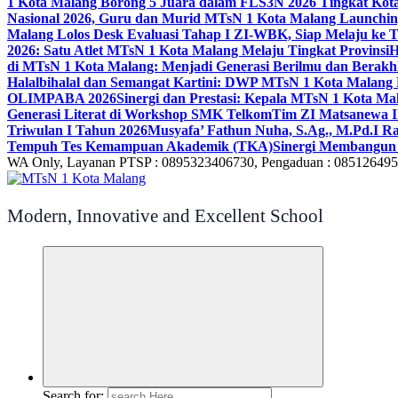
1 Kota Malang Borong 5 Juara dalam FLS3N 2026 Tingkat Kot
Nasional 2026, Guru dan Murid MTsN 1 Kota Malang Launchi
Malang Lolos Desk Evaluasi Tahap I ZI-WBK, Siap Melaju ke T
2026: Satu Atlet MTsN 1 Kota Malang Melaju Tingkat Provinsi
H
di MTsN 1 Kota Malang: Menjadi Generasi Berilmu dan Berakh
Halalbihalal dan Semangat Kartini: DWP MTsN 1 Kota Malang 
OLIMPABA 2026
Sinergi dan Prestasi: Kepala MTsN 1 Kota Ma
Generasi Literat di Workshop SMK Telkom
Tim ZI Matsanewa Ik
Triwulan I Tahun 2026
Musyafa’ Fathun Nuha, S.Ag., M.Pd.I R
Tempuh Tes Kemampuan Akademik (TKA)
Sinergi Membangun 
WA Only, Layanan PTSP : 0895323406730, Pengaduan : 08512649
Modern, Innovative and Excellent School
Search for: