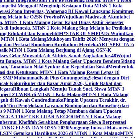
 Zona Integritas
Studi Tiru ke Kemenag Bantul, MTsN 1 Kota
mpetisi Menguat! Mengintip Kesiapan Duta MTsN 1 Kota
lerasi Zona Integritas, Wamenag RI Kawal Langsung Komitmen
lang Melaju ke O2SN Provinsi
Wujudkan Madrasah Akuntabel
, MTsN 1 Kota Malang Gelar Rapat Dinas Akhir Semester
s di Indonesia, MTsN 1 Kota Malang Siap Melaju ke Penilaian
g Edukatif dan Kompetitif
M*STAR OLYMPIAD: Wujudkan
di MTsN 1 Kota Malang
Mukhoyam Tahfiz 2026: Menyatu dengan
nap dan Perkuat Komitmen Kurikulum Merdeka
ART SPECTA 2:
erbaik MTsN 1 Kota Malang Berjuang di Ajang OSN-K
kses Gelar Muwadda’ah Akhiris Sanah Angkatan ke-48
Wujud
tu Bangsa, MTsN 1 Kota Malang Gelar Upacara Bendera
Sidang
n, Tanamkan Nilai Syukur dan Kepedulian Sosial
Membentuk
si dan Ketulusan: MTsN 1 Kota Malang Resmi Lepas 18
u ke SMP Muhammadiyah Plus Gunungpring
Selesai dengan Diri
cak Kokurikuler dan Bazar Amal 2026, Unjuk Bakat dan
Negara
Ribuan Langkah Menuju Tanah Suci, Siswa MTsN 1
Project ZI-WBK di MTsN 1 Kota Malang
MTsN 1 Kota Malang
ngguh di Kawah Candradimuka
Pimpin Upacara Terakhir, dr.
udi Tiru Pengelolaan Layanan Bimbingan dan Konseling dari
as 9 MTsN 1 Kota Malang Tetap Membara dalam Upacara
NGGA TIKET KE LUAR NEGERI
MTsN 1 Kota Malang
ubernur Khofifah Serahkan Penghargaan Siswa Berprestasi
JANG FLS3N DAN O2SN 2026
Panggung Inovasi Matsanewa:
FLS3N Getarkan Hardiknas 2026 di MTsN 1 Kota Malang
MTsN