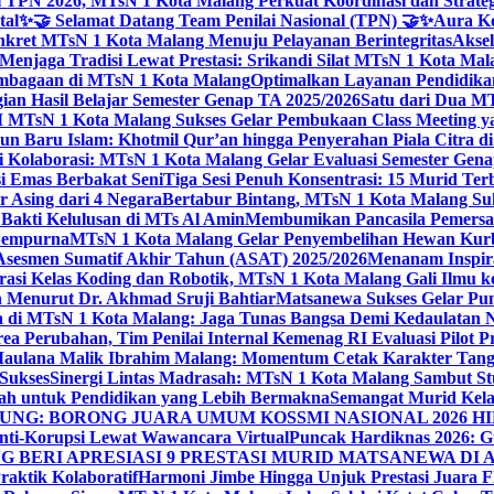
 TPN 2026, MTsN 1 Kota Malang Perkuat Koordinasi dan Strategi
tal
✨🤝 Selamat Datang Team Penilai Nasional (TPN) 🤝✨
Aura Ko
kret MTsN 1 Kota Malang Menuju Pelayanan Berintegritas
Akse
Menjaga Tradisi Lewat Prestasi: Srikandi Silat MTsN 1 Kota Ma
lembagaan di MTsN 1 Kota Malang
Optimalkan Layanan Pendidikan
ian Hasil Belajar Semester Genap TA 2025/2026
Satu dari Dua MT
TsN 1 Kota Malang Sukses Gelar Pembukaan Class Meeting yan
ahun Baru Islam: Khotmil Qur’an hingga Penyerahan Piala Citra 
gi Kolaborasi: MTsN 1 Kota Malang Gelar Evaluasi Semester Ge
i Emas Berbakat Seni
Tiga Sesi Penuh Konsentrasi: 15 Murid T
 Asing dari 4 Negara
Bertabur Bintang, MTsN 1 Kota Malang Su
Bakti Kelulusan di MTs Al Amin
Membumikan Pancasila Pemersa
 Sempurna
MTsN 1 Kota Malang Gelar Penyembelihan Hewan Kurba
Asesmen Sumatif Akhir Tahun (ASAT) 2025/2026
Menanam Inspira
rasi Kelas Koding dan Robotik, MTsN 1 Kota Malang Gali Ilm
h Menurut Dr. Akhmad Sruji Bahtiar
Matsanewa Sukses Gelar Pun
 di MTsN 1 Kota Malang: Jaga Tunas Bangsa Demi Kedaulatan 
a Perubahan, Tim Penilai Internal Kemenag RI Evaluasi Pilot 
 Maulana Malik Ibrahim Malang: Momentum Cetak Karakter Ta
 Sukses
Sinergi Lintas Madrasah: MTsN 1 Kota Malang Sambut St
sah untuk Pendidikan yang Lebih Bermakna
Semangat Murid Kel
: BORONG JUARA UMUM KOSSMI NASIONAL 2026 HI
nti-Korupsi Lewat Wawancara Virtual
Puncak Hardiknas 2026: G
 BERI APRESIASI 9 PRESTASI MURID MATSANEWA DI A
aktik Kolaboratif
Harmoni Jimbe Hingga Unjuk Prestasi Juara 