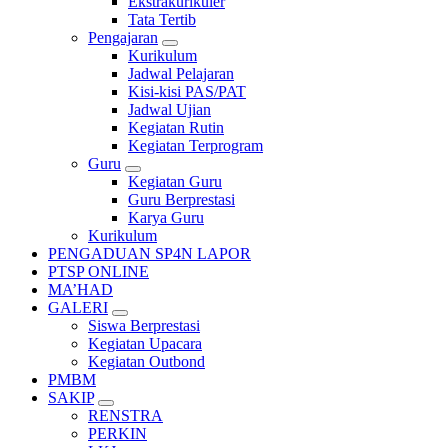
Ekstrakurikuler
Tata Tertib
Pengajaran
Kurikulum
Jadwal Pelajaran
Kisi-kisi PAS/PAT
Jadwal Ujian
Kegiatan Rutin
Kegiatan Terprogram
Guru
Kegiatan Guru
Guru Berprestasi
Karya Guru
Kurikulum
PENGADUAN SP4N LAPOR
PTSP ONLINE
MA’HAD
GALERI
Siswa Berprestasi
Kegiatan Upacara
Kegiatan Outbond
PMBM
SAKIP
RENSTRA
PERKIN