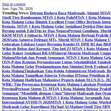
Skip to content
Jum. Agu 7th, 2026
Trending News:
Dorong Budaya Baca Madrasah, Alumni MTsN 1
Studi Tiru Rombongan MTsN 2 Kota Palu
MTsN 1 Kota Malang G
Kota Malang Gelar Bimtek Excellent Front Office Berbasis Integ
Remaja, MTsN 1 Kota Malang Gelar Sosialisasi Deteksi Dini da
Bersiap untuk EduTrip ke Dua Negara
Prestasi Gemilang, Mur
KKM MTsN 4 Sidoarjo, MTsN 1 Kota Malang Berbagi Praktik
2026
Satu-Satunya Delegasi MTs, Murid MTsN 1 Kota Malang U
Gelorakan Edukasi Genre Bersama Komisi IX DPR RI dan B
Wilayah Bebas dari Korupsi, Tim Inti ZI MTsN 1 Kota Malang I
Gelar Rakor Sosialisasi RKAM
Sinergi Menuju Madrasah Unggul
Malang
Meriah dan Penuh Semangat, MTsN 1 Kota Malang Gel
OSN-P dan Rajutan Persaudaraan Lintas Sekolah
Bukti Tatakel
Kota Malang Gelar Pendampingan dan Simulasi Desk Evaluas
Kota Malang
Tingkatkan Tata Kelola Administrasi Madrasah, B
Kota Malang Tampilkan Kinerja Triwulan II
Tutup Pelatihan d
Kota Malang Hadirkan Mahasiswi Prancis dalam M.I.N.D.S. 20
WBK: Tim Perencana Kemenag Kota Malang Lakukan Pendampin
Provinsi
Perkuat Sistem TI, MTsN 1 Kota Malang Belajar Prak
Semangat “Mendidik dengan Cinta”
Sinergi Madrasah dan Oran
Kemenag Kota Malang di MTsN 1 Kota Malang: Secanggih Apa 
Internasional AYIMUN 2026
MTsN 1 Kota Malang Gelar Worksh
Madrasah Gelar Koordinasi Ma’had Al-Madany
Studi Tiru MIN