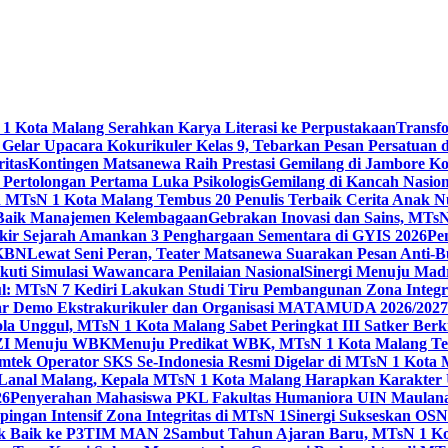
 Kota Malang Serahkan Karya Literasi ke Perpustakaan
Transf
elar Upacara Kokurikuler Kelas 9, Tebarkan Pesan Persatuan di
ritas
Kontingen Matsanewa Raih Prestasi Gemilang di Jambore Ko
n Pertolongan Pertama Luka Psikologis
Gemilang di Kancah Nasio
id MTsN 1 Kota Malang Tembus 20 Penulis Terbaik Cerita Anak
 Baik Manajemen Kelembagaan
Gebrakan Inovasi dan Sains, MTs
kir Sejarah Amankan 3 Penghargaan Sementara di GYIS 2026
Pe
KKBN
Lewat Seni Peran, Teater Matsanewa Suarakan Pesan Anti-
kuti Simulasi Wawancara Penilaian Nasional
Sinergi Menuju Mad
: MTsN 7 Kediri Lakukan Studi Tiru Pembangunan Zona Integrit
ar Demo Ekstrakurikuler dan Organisasi MATAMUDA 2026/2027
ola Unggul, MTsN 1 Kota Malang Sabet Peringkat III Satker Ber
i ZI Menuju WBK
Menuju Predikat WBK, MTsN 1 Kota Malang Ter
imtek Operator SKS Se-Indonesia Resmi Digelar di MTsN 1 Kota
i Lanal Malang, Kepala MTsN 1 Kota Malang Harapkan Karakter 
26
Penyerahan Mahasiswa PKL Fakultas Humaniora UIN Maulana
gan Intensif Zona Integritas di MTsN 1
Sinergi Sukseskan OSN-
tik Baik ke P3TIM MAN 2
Sambut Tahun Ajaran Baru, MTsN 1 Ko