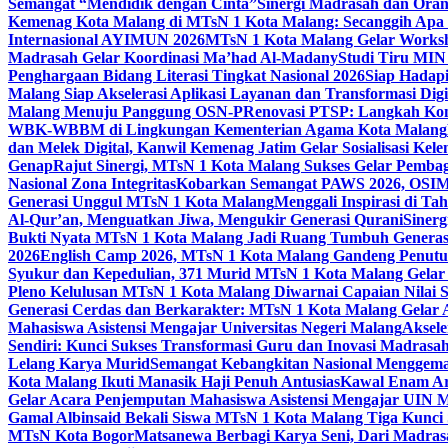
Semangat “Mendidik dengan Cinta”
Sinergi Madrasah dan Oran
Kemenag Kota Malang di MTsN 1 Kota Malang: Secanggih Apa 
Internasional AYIMUN 2026
MTsN 1 Kota Malang Gelar Worksh
Madrasah Gelar Koordinasi Ma’had Al-Madany
Studi Tiru MIN
Penghargaan Bidang Literasi Tingkat Nasional 2026
Siap Hadapi
Malang Siap Akselerasi Aplikasi Layanan dan Transformasi Digi
Malang Menuju Panggung OSN-P
Renovasi PTSP: Langkah Kon
WBK-WBBM di Lingkungan Kementerian Agama Kota Malang
dan Melek Digital, Kanwil Kemenag Jatim Gelar Sosialisasi Ke
Genap
Rajut Sinergi, MTsN 1 Kota Malang Sukses Gelar Pembag
Nasional Zona Integritas
Kobarkan Semangat PAWS 2026, OSIM M
Generasi Unggul MTsN 1 Kota Malang
Menggali Inspirasi di T
Al-Qur’an, Menguatkan Jiwa, Mengukir Generasi Qurani
Siner
Bukti Nyata MTsN 1 Kota Malang Jadi Ruang Tumbuh Generas
2026
English Camp 2026, MTsN 1 Kota Malang Gandeng Penutur
Syukur dan Kepedulian, 371 Murid MTsN 1 Kota Malang Gelar 
Pleno Kelulusan MTsN 1 Kota Malang Diwarnai Capaian Nilai
Generasi Cerdas dan Berkarakter: MTsN 1 Kota Malang Gelar 
Mahasiswa Asistensi Mengajar Universitas Negeri Malang
Aksele
Sendiri: Kunci Sukses Transformasi Guru dan Inovasi Madrasa
Lelang Karya Murid
Semangat Kebangkitan Nasional Menggema
Kota Malang Ikuti Manasik Haji Penuh Antusias
Kawal Enam Are
Gelar Acara Penjemputan Mahasiswa Asistensi Mengajar UIN
Gamal Albinsaid Bekali Siswa MTsN 1 Kota Malang Tiga Kunci
MTsN Kota Bogor
Matsanewa Berbagi Karya Seni, Dari Madra