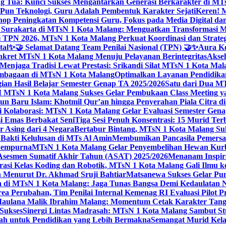
g Tua: Kunci Sukses Mengantarkan Generasi Berkarakter di MT
Pun Teknologi, Guru Adalah Pembentuk Karakter Sejati
Keren! 
op Peningkatan Kompetensi Guru, Fokus pada Media Digital d
 Surakarta di MTsN 1 Kota Malang: Menguatkan Transformasi M
 TPN 2026, MTsN 1 Kota Malang Perkuat Koordinasi dan Strategi
tal
✨🤝 Selamat Datang Team Penilai Nasional (TPN) 🤝✨
Aura Ko
kret MTsN 1 Kota Malang Menuju Pelayanan Berintegritas
Akse
Menjaga Tradisi Lewat Prestasi: Srikandi Silat MTsN 1 Kota Ma
lembagaan di MTsN 1 Kota Malang
Optimalkan Layanan Pendidikan
ian Hasil Belajar Semester Genap TA 2025/2026
Satu dari Dua MT
TsN 1 Kota Malang Sukses Gelar Pembukaan Class Meeting yan
ahun Baru Islam: Khotmil Qur’an hingga Penyerahan Piala Citra 
gi Kolaborasi: MTsN 1 Kota Malang Gelar Evaluasi Semester Ge
i Emas Berbakat Seni
Tiga Sesi Penuh Konsentrasi: 15 Murid T
 Asing dari 4 Negara
Bertabur Bintang, MTsN 1 Kota Malang Su
Bakti Kelulusan di MTs Al Amin
Membumikan Pancasila Pemersa
 Sempurna
MTsN 1 Kota Malang Gelar Penyembelihan Hewan Kurba
Asesmen Sumatif Akhir Tahun (ASAT) 2025/2026
Menanam Inspira
rasi Kelas Koding dan Robotik, MTsN 1 Kota Malang Gali Ilm
h Menurut Dr. Akhmad Sruji Bahtiar
Matsanewa Sukses Gelar Pun
 di MTsN 1 Kota Malang: Jaga Tunas Bangsa Demi Kedaulatan 
a Perubahan, Tim Penilai Internal Kemenag RI Evaluasi Pilot 
 Maulana Malik Ibrahim Malang: Momentum Cetak Karakter Ta
 Sukses
Sinergi Lintas Madrasah: MTsN 1 Kota Malang Sambut St
sah untuk Pendidikan yang Lebih Bermakna
Semangat Murid Kel