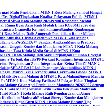
ormasi Mutu Pendidikan, MTsN 1 Kota Malang Sambut Hangat
 Era Digital
Tingkatkan Kualitas Pelayanan Publik, MTsN 1
perasi Siswa Kota Malang 2026
Peduli Kesehatan Mental
nal, Rama Byan Azizi Raih Medali Emas KOSSMI 2026 dan
 Nusantara Gramedia-Kemendikdasmen
Sambut Rombongan
N 1 Kota Malang Raih Anugerah Pendidikan Radar Malang
nuh Antusias, Civitas Akademika MTsN 1 Kota Malang
Bullying di PAGSETA #4 Sanggar Angkasa
Menuju Predikat
rasah Unggul: Komite dan Manajemen MTsN 1 Kota Malang
as dan Tata Kelola Media Sosial di MTsN 1 Kota
MTsN 1 Kota Malang Jadi Saksi Perjuangan Puluhan Delegasi
kinerja Terbaik dari KPPN
Perkuat Komitmen Integritas, MTsN 1
ima Pengimbasan Zona Integritas dari Ketua Tim ZI MAN 2
 Malang
SELAT BALI Jadi Panggung Akuntabilitas, MTsN 1
Unggul Murid Terus Terpatri
Buka Cakrawala Global, MTsN 1
 Malik Ibrahim Malang di MTsN 1 Kota Malang
Sinergi Menuju
P: MTsN 1 Kota Malang Fasilitasi 53 Pelajar Hebat Tingkat
ta Malang Gelar Apel Pembukaan Matamuda 2026/2027 dengan
sN 1 Kota Malang
Amanat Kritis Ketua Pokjawas Madrasah
Murid MTsN 1 Kota Malang Raih Penghargaan di Ajang
an Kurikulum Madrasah
Perkuat Sinergi, Komite dan Manajemen
adrasah Digital
Guru MTsN 1 Kota Malang Borong Tiga