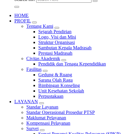
HOME
PROFIL
Tentang Kami
Sejarah Pendirian
Logo, Visi dan Misi
Struktur Organisasi
Sambutan Kepala Madrasah
Prestasi Madrasah
Civitas Akademik
Pendidik dan Tenaga Kependidikan
Fasilitas
Gedung & Ruang
Sarana Olah Raga
Bimbingan Konseling
Unit Kesehatan Sekolah
Perpustakaan
LAYANAN
Standar Layanan
Standar Operasional Prosedur PTSP
Maklumat Pelayanan
Kompensasi Pelayanan
Survei
Survei Persepsi Kualitas Pelayanan (SPKP)