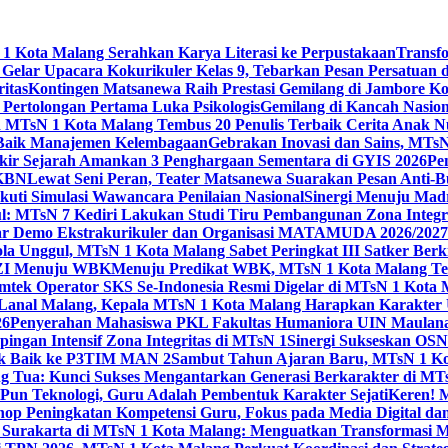
 Kota Malang Serahkan Karya Literasi ke Perpustakaan
Transf
elar Upacara Kokurikuler Kelas 9, Tebarkan Pesan Persatuan di
ritas
Kontingen Matsanewa Raih Prestasi Gemilang di Jambore Ko
n Pertolongan Pertama Luka Psikologis
Gemilang di Kancah Nasio
id MTsN 1 Kota Malang Tembus 20 Penulis Terbaik Cerita Anak
 Baik Manajemen Kelembagaan
Gebrakan Inovasi dan Sains, MTs
kir Sejarah Amankan 3 Penghargaan Sementara di GYIS 2026
Pe
KKBN
Lewat Seni Peran, Teater Matsanewa Suarakan Pesan Anti-
kuti Simulasi Wawancara Penilaian Nasional
Sinergi Menuju Mad
: MTsN 7 Kediri Lakukan Studi Tiru Pembangunan Zona Integrit
ar Demo Ekstrakurikuler dan Organisasi MATAMUDA 2026/2027
ola Unggul, MTsN 1 Kota Malang Sabet Peringkat III Satker Ber
i ZI Menuju WBK
Menuju Predikat WBK, MTsN 1 Kota Malang Ter
imtek Operator SKS Se-Indonesia Resmi Digelar di MTsN 1 Kota
i Lanal Malang, Kepala MTsN 1 Kota Malang Harapkan Karakter 
26
Penyerahan Mahasiswa PKL Fakultas Humaniora UIN Maulana
gan Intensif Zona Integritas di MTsN 1
Sinergi Sukseskan OSN-
tik Baik ke P3TIM MAN 2
Sambut Tahun Ajaran Baru, MTsN 1 Ko
g Tua: Kunci Sukses Mengantarkan Generasi Berkarakter di MT
Pun Teknologi, Guru Adalah Pembentuk Karakter Sejati
Keren! 
op Peningkatan Kompetensi Guru, Fokus pada Media Digital d
 Surakarta di MTsN 1 Kota Malang: Menguatkan Transformasi M