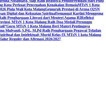
aruna Nusantara, Siap Raih Beasiswa Penuh
Peringati Hari Puisi
ang Kota Perkuat Pencegahan Kenakalan Remaja
MTsN 1 Kota
26 Piala Wali Kota Malang
Gemuruh Prestasi di Arena O2SN
an Digital dan Kekuatan Spiritual
Semangat Kartini Menggema
Raih Penghargaan Literasi dari Menteri Agama RI
Refleksi
Provinsi, MTsN 1 Kota Malang Raih Dua Medali Perunggu
ali”
Guru MTsN 1 Kota Malang Beri Materi Pentingnya
ma Mulyanti, S.Pd., M.Pd Raih Penghargaan Pegawai Teladan
 Spiritual dan Intelektual: Murid Kelas IX MTsN 1 kota Malang
alur Reguler dan Afirmasi 2026/2027