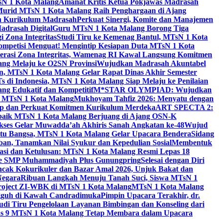
sN 1 Kota Malang
Amanat Kritis Ketua Pokjawas Madrasah
Murid MTsN 1 Kota Malang Raih Penghargaan di Ajang
an Kurikulum Madrasah
Perkuat Sinergi, Komite dan Manajemen
adrasah Digital
Guru MTsN 1 Kota Malang Borong Tiga
 Zona Integritas
Studi Tiru ke Kemenag Bantul, MTsN 1 Kota
mpetisi Menguat! Mengintip Kesiapan Duta MTsN 1 Kota
lerasi Zona Integritas, Wamenag RI Kawal Langsung Komitmen
lang Melaju ke O2SN Provinsi
Wujudkan Madrasah Akuntabel
, MTsN 1 Kota Malang Gelar Rapat Dinas Akhir Semester
s di Indonesia, MTsN 1 Kota Malang Siap Melaju ke Penilaian
g Edukatif dan Kompetitif
M*STAR OLYMPIAD: Wujudkan
di MTsN 1 Kota Malang
Mukhoyam Tahfiz 2026: Menyatu dengan
nap dan Perkuat Komitmen Kurikulum Merdeka
ART SPECTA 2:
erbaik MTsN 1 Kota Malang Berjuang di Ajang OSN-K
kses Gelar Muwadda’ah Akhiris Sanah Angkatan ke-48
Wujud
tu Bangsa, MTsN 1 Kota Malang Gelar Upacara Bendera
Sidang
n, Tanamkan Nilai Syukur dan Kepedulian Sosial
Membentuk
si dan Ketulusan: MTsN 1 Kota Malang Resmi Lepas 18
u ke SMP Muhammadiyah Plus Gunungpring
Selesai dengan Diri
cak Kokurikuler dan Bazar Amal 2026, Unjuk Bakat dan
Negara
Ribuan Langkah Menuju Tanah Suci, Siswa MTsN 1
Project ZI-WBK di MTsN 1 Kota Malang
MTsN 1 Kota Malang
ngguh di Kawah Candradimuka
Pimpin Upacara Terakhir, dr.
udi Tiru Pengelolaan Layanan Bimbingan dan Konseling dari
as 9 MTsN 1 Kota Malang Tetap Membara dalam Upacara