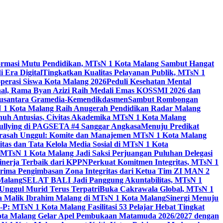
ormasi Mutu Pendidikan, MTsN 1 Kota Malang Sambut Hangat
 Era Digital
Tingkatkan Kualitas Pelayanan Publik, MTsN 1
perasi Siswa Kota Malang 2026
Peduli Kesehatan Mental
nal, Rama Byan Azizi Raih Medali Emas KOSSMI 2026 dan
 Nusantara Gramedia-Kemendikdasmen
Sambut Rombongan
N 1 Kota Malang Raih Anugerah Pendidikan Radar Malang
nuh Antusias, Civitas Akademika MTsN 1 Kota Malang
Bullying di PAGSETA #4 Sanggar Angkasa
Menuju Predikat
rasah Unggul: Komite dan Manajemen MTsN 1 Kota Malang
as dan Tata Kelola Media Sosial di MTsN 1 Kota
MTsN 1 Kota Malang Jadi Saksi Perjuangan Puluhan Delegasi
kinerja Terbaik dari KPPN
Perkuat Komitmen Integritas, MTsN 1
ima Pengimbasan Zona Integritas dari Ketua Tim ZI MAN 2
 Malang
SELAT BALI Jadi Panggung Akuntabilitas, MTsN 1
Unggul Murid Terus Terpatri
Buka Cakrawala Global, MTsN 1
 Malik Ibrahim Malang di MTsN 1 Kota Malang
Sinergi Menuju
P: MTsN 1 Kota Malang Fasilitasi 53 Pelajar Hebat Tingkat
ta Malang Gelar Apel Pembukaan Matamuda 2026/2027 dengan