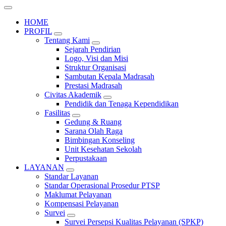
HOME
PROFIL
Tentang Kami
Sejarah Pendirian
Logo, Visi dan Misi
Struktur Organisasi
Sambutan Kepala Madrasah
Prestasi Madrasah
Civitas Akademik
Pendidik dan Tenaga Kependidikan
Fasilitas
Gedung & Ruang
Sarana Olah Raga
Bimbingan Konseling
Unit Kesehatan Sekolah
Perpustakaan
LAYANAN
Standar Layanan
Standar Operasional Prosedur PTSP
Maklumat Pelayanan
Kompensasi Pelayanan
Survei
Survei Persepsi Kualitas Pelayanan (SPKP)