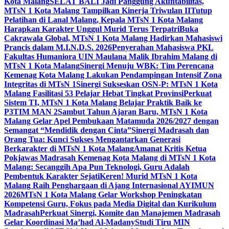
Kota Malang
SELAT BALI Jadi Panggung Akuntabilitas,
MTsN 1 Kota Malang Tampilkan Kinerja Triwulan II
Tutup
Pelatihan di Lanal Malang, Kepala MTsN 1 Kota Malang
Harapkan Karakter Unggul Murid Terus Terpatri
Buka
Cakrawala Global, MTsN 1 Kota Malang Hadirkan Mahasiswi
Prancis dalam M.I.N.D.S. 2026
Penyerahan Mahasiswa PKL
Fakultas Humaniora UIN Maulana Malik Ibrahim Malang di
MTsN 1 Kota Malang
Sinergi Menuju WBK: Tim Perencana
Kemenag Kota Malang Lakukan Pendampingan Intensif Zona
Integritas di MTsN 1
Sinergi Sukseskan OSN-P: MTsN 1 Kota
Malang Fasilitasi 53 Pelajar Hebat Tingkat Provinsi
Perkuat
Sistem TI, MTsN 1 Kota Malang Belajar Praktik Baik ke
P3TIM MAN 2
Sambut Tahun Ajaran Baru, MTsN 1 Kota
Malang Gelar Apel Pembukaan Matamuda 2026/2027 dengan
Semangat “Mendidik dengan Cinta”
Sinergi Madrasah dan
Orang Tua: Kunci Sukses Mengantarkan Generasi
Berkarakter di MTsN 1 Kota Malang
Amanat Kritis Ketua
Pokjawas Madrasah Kemenag Kota Malang di MTsN 1 Kota
Malang: Secanggih Apa Pun Teknologi, Guru Adalah
Pembentuk Karakter Sejati
Keren! Murid MTsN 1 Kota
Malang Raih Penghargaan di Ajang Internasional AYIMUN
2026
MTsN 1 Kota Malang Gelar Workshop Peningkatan
Kompetensi Guru, Fokus pada Media Digital dan Kurikulum
Madrasah
Perkuat Sinergi, Komite dan Manajemen Madrasah
Gelar Koordinasi Ma’had Al-Madany
Studi Tiru MIN