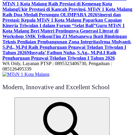
MTsN 1 Kota Malang Raih Prestasi di Kemenag Kota
Malang
Ukir Prestasi di Kancah Provinsi, MTsN 1 Kota Malang
Raih Dua Medali Perunggu OLIMPABA 2026
Sinergi dan
Prestasi: Kepala MTsN 1 Kota Malang Paparkan Capaian
Kinerja Triwulan I dalam Forum “Selat Bali”
Guru MTsN 1
Kota Malang Beri Materi Pentingnya Generasi Literat di
Workshop SMK Telkom
Tim ZI Matsanewa Ikuti Bimbingan
Teknis Penilaian Pembangunan Zona Integritas
Irma Mulyanti,
S.Pd., M.Pd Raih Penghargaan Pegawai Teladan Triwulan I
Tahun 2026
Musyafa’ Fathun Nuha, S.Ag., M.Pd.I Raih
Penghargaan Pegawai Teladan Triwulan I Tahun 2026
WA Only, Layanan PTSP : 0895323406730, Pengaduan :
085126495339
Modern, Innovative and Excellent School