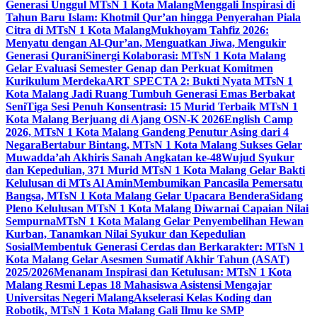
Generasi Unggul MTsN 1 Kota Malang
Menggali Inspirasi di
Tahun Baru Islam: Khotmil Qur’an hingga Penyerahan Piala
Citra di MTsN 1 Kota Malang
Mukhoyam Tahfiz 2026:
Menyatu dengan Al-Qur’an, Menguatkan Jiwa, Mengukir
Generasi Qurani
Sinergi Kolaborasi: MTsN 1 Kota Malang
Gelar Evaluasi Semester Genap dan Perkuat Komitmen
Kurikulum Merdeka
ART SPECTA 2: Bukti Nyata MTsN 1
Kota Malang Jadi Ruang Tumbuh Generasi Emas Berbakat
Seni
Tiga Sesi Penuh Konsentrasi: 15 Murid Terbaik MTsN 1
Kota Malang Berjuang di Ajang OSN-K 2026
English Camp
2026, MTsN 1 Kota Malang Gandeng Penutur Asing dari 4
Negara
Bertabur Bintang, MTsN 1 Kota Malang Sukses Gelar
Muwadda’ah Akhiris Sanah Angkatan ke-48
Wujud Syukur
dan Kepedulian, 371 Murid MTsN 1 Kota Malang Gelar Bakti
Kelulusan di MTs Al Amin
Membumikan Pancasila Pemersatu
Bangsa, MTsN 1 Kota Malang Gelar Upacara Bendera
Sidang
Pleno Kelulusan MTsN 1 Kota Malang Diwarnai Capaian Nilai
Sempurna
MTsN 1 Kota Malang Gelar Penyembelihan Hewan
Kurban, Tanamkan Nilai Syukur dan Kepedulian
Sosial
Membentuk Generasi Cerdas dan Berkarakter: MTsN 1
Kota Malang Gelar Asesmen Sumatif Akhir Tahun (ASAT)
2025/2026
Menanam Inspirasi dan Ketulusan: MTsN 1 Kota
Malang Resmi Lepas 18 Mahasiswa Asistensi Mengajar
Universitas Negeri Malang
Akselerasi Kelas Koding dan
Robotik, MTsN 1 Kota Malang Gali Ilmu ke SMP