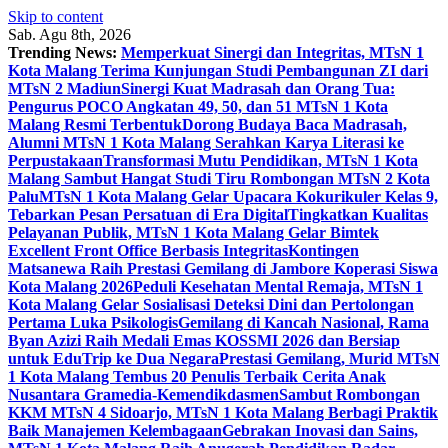
Skip to content
Sab. Agu 8th, 2026
Trending News:
Memperkuat Sinergi dan Integritas, MTsN 1
Kota Malang Terima Kunjungan Studi Pembangunan ZI dari
MTsN 2 Madiun
Sinergi Kuat Madrasah dan Orang Tua:
Pengurus POCO Angkatan 49, 50, dan 51 MTsN 1 Kota
Malang Resmi Terbentuk
Dorong Budaya Baca Madrasah,
Alumni MTsN 1 Kota Malang Serahkan Karya Literasi ke
Perpustakaan
Transformasi Mutu Pendidikan, MTsN 1 Kota
Malang Sambut Hangat Studi Tiru Rombongan MTsN 2 Kota
Palu
MTsN 1 Kota Malang Gelar Upacara Kokurikuler Kelas 9,
Tebarkan Pesan Persatuan di Era Digital
Tingkatkan Kualitas
Pelayanan Publik, MTsN 1 Kota Malang Gelar Bimtek
Excellent Front Office Berbasis Integritas
Kontingen
Matsanewa Raih Prestasi Gemilang di Jambore Koperasi Siswa
Kota Malang 2026
Peduli Kesehatan Mental Remaja, MTsN 1
Kota Malang Gelar Sosialisasi Deteksi Dini dan Pertolongan
Pertama Luka Psikologis
Gemilang di Kancah Nasional, Rama
Byan Azizi Raih Medali Emas KOSSMI 2026 dan Bersiap
untuk EduTrip ke Dua Negara
Prestasi Gemilang, Murid MTsN
1 Kota Malang Tembus 20 Penulis Terbaik Cerita Anak
Nusantara Gramedia-Kemendikdasmen
Sambut Rombongan
KKM MTsN 4 Sidoarjo, MTsN 1 Kota Malang Berbagi Praktik
Baik Manajemen Kelembagaan
Gebrakan Inovasi dan Sains,