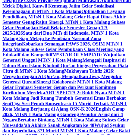
Melaju ke O2SN Provinsi
Wujudkan Madrasah Akuntabel dan
Melek Digital, Kanwil Kemenag Jatim Gelar Sosialisasi
Kelembagaan di MTsN 1 Kota Malang
Optimalkan Layanan
Pendidikan, MTsN 1 Kota Malang Gelar Rapat Dinas Akhir
Semester Genap
Rajut Sinergi, MTsN 1 Kota Malang Sukses
Gelar Pembagian Hasil Belajar Semester Genap TA
2025/2026
Satu dari Dua MTs di Indonesia, MTsN 1 Kota
Malang Siap Melaju ke Penilaian Nasional Zona
Integritas
Kobarkan Semangat PAWS 2026, OSIM MTsN 1
Kota Malang Sukses Gelar Pembukaan Class Meeting yang
Edukatif dan Kompetitif
M*STAR OLYMPIAD: Wujudkan
Generasi Unggul MTsN 1 Kota Malang
Menggali Inspirasi di
Tahun Baru Islam: Khotmil Qur’an hingga Penyerahan Piala
Citra di MTsN 1 Kota Malang
Mukhoyam Tahfiz 2026:
Menyatu dengan Al-Qur’an, Menguatkan Jiwa, Mengukir
Generasi Qurani
Sinergi Kolaborasi: MTsN 1 Kota Malang
Gelar Evaluasi Semester Genap dan Perkuat Komitmen
Kurikulum Merdeka
ART SPECTA 2: Bukti Nyata MTsN 1
Kota Malang Jadi Ruang Tumbuh Generasi Emas Berbakat
Seni
Tiga Sesi Penuh Konsentrasi: 15 Murid Terbaik MTsN 1
Kota Malang Berjuang di Ajang OSN-K 2026
English Camp
2026, MTsN 1 Kota Malang Gandeng Penutur Asing dari 4
Negara
Bertabur Bintang, MTsN 1 Kota Malang Sukses Gelar
Muwadda’ah Akhiris Sanah Angkatan ke-48
Wujud Syukur
dan Kepedulian, 371 Murid MTsN 1 Kota Malang Gelar Bakti