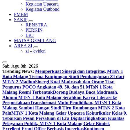
Kegiatan Upacara
Kegiatan Outbond
PMBM
SAKIP
RENSTRA
PERKIN
LKJ
MATSA GEMILANG
AREA ZI
zi – eviden
Sab. Agu 8th, 2026
Trending News:
Memperkuat Sinergi dan Integritas, MTsN 1
Kota Malang Terima Kunjungan Studi Pembangunan ZI dari
MTsN 2 Madiun
Sinergi Kuat Madrasah dan Orang Tua:
Pengurus POCO Angkatan 49, 50, dan 51 MTsN 1 Kota
Malang Resmi Terbentuk
Dorong Budaya Baca Madrasah,
Alumni MTsN 1 Kota Malang Serahkan Karya Literasi ke
Perpustakaan
Transformasi Mutu Pendidikan, MTsN 1 Kota
Malang Sambut Hangat Studi Tiru Rombongan MTsN 2 Kota
Palu
MTsN 1 Kota Malang Gelar Upacara Kokurikuler Kelas 9,
Tebarkan Pesan Persatuan di Era Digital
Tingkatkan Kualitas
Pelayanan Publik, MTsN 1 Kota Malang Gelar Bimtek
Excellent Front Office Berbasis Integritas
Kontingen