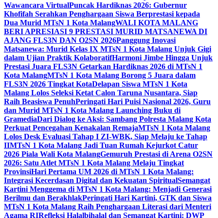
Wawancara Virtual
Puncak Hardiknas 2026: Gubernur
Khofifah Serahkan Penghargaan Siswa Berprestasi kepada
Dua Murid MTsN 1 Kota Malang
WALI KOTA MALANG
BERI APRESIASI 9 PRESTASI MURID MATSANEWA DI
AJANG FLS3N DAN O2SN 2026
Panggung Inovasi
Matsanewa: Murid Kelas IX MTsN 1 Kota Malang Unjuk Gigi
dalam Ujian Praktik Kolaboratif
Harmoni Jimbe Hingga Unjuk
Prestasi Juara FLS3N Getarkan Hardiknas 2026 di MTsN 1
Kota Malang
MTsN 1 Kota Malang Borong 5 Juara dalam
FLS3N 2026 Tingkat Kota
Delapan Siswa MTsN 1 Kota
Malang Lolos Seleksi Ketat Calon Taruna Nusantara, Siap
Raih Beasiswa Penuh
Peringati Hari Puisi Nasional 2026, Guru
dan Murid MTsN 1 Kota Malang Launching Buku di
Gramedia
Dari Dialog ke Aksi: Sambang Polresta Malang Kota
Perkuat Pencegahan Kenakalan Remaja
MTsN 1 Kota Malang
Lolos Desk Evaluasi Tahap I ZI-WBK, Siap Melaju ke Tahap
II
MTsN 1 Kota Malang Jadi Tuan Rumah Kejurkot Catur
2026 Piala Wali Kota Malang
Gemuruh Prestasi di Arena O2SN
2026: Satu Atlet MTsN 1 Kota Malang Melaju Tingkat
Provinsi
Hari Pertama UM 2026 di MTsN 1 Kota Malang:
Integrasi Kecerdasan Digital dan Kekuatan Spiritual
Semangat
Kartini Menggema di MTsN 1 Kota Malang: Menjadi Generasi
Berilmu dan Berakhlak
Peringati Hari Kartini, GTK dan Siswa
MTsN 1 Kota Malang Raih Penghargaan Literasi dari Menteri
Agama RI
Refleksi Halalbihalal dan Semangat Kartini: DWP