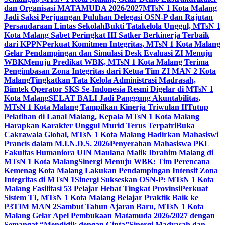
dan Organisasi MATAMUDA 2026/2027
MTsN 1 Kota Malang
Jadi Saksi Perjuangan Puluhan Delegasi OSN-P dan Rajutan
Persaudaraan Lintas Sekolah
Bukti Tatakelola Unggul, MTsN 1
Kota Malang Sabet Peringkat III Satker Berkinerja Terbaik
dari KPPN
Perkuat Komitmen Integritas, MTsN 1 Kota Malang
Gelar Pendampingan dan Simulasi Desk Evaluasi ZI Menuju
WBK
Menuju Predikat WBK, MTsN 1 Kota Malang Terima
Pengimbasan Zona Integritas dari Ketua Tim ZI MAN 2 Kota
Malang
Tingkatkan Tata Kelola Administrasi Madrasah,
Bimtek Operator SKS Se-Indonesia Resmi Digelar di MTsN 1
Kota Malang
SELAT BALI Jadi Panggung Akuntabilitas,
MTsN 1 Kota Malang Tampilkan Kinerja Triwulan II
Tutup
Pelatihan di Lanal Malang, Kepala MTsN 1 Kota Malang
Harapkan Karakter Unggul Murid Terus Terpatri
Buka
Cakrawala Global, MTsN 1 Kota Malang Hadirkan Mahasiswi
Prancis dalam M.I.N.D.S. 2026
Penyerahan Mahasiswa PKL
Fakultas Humaniora UIN Maulana Malik Ibrahim Malang di
MTsN 1 Kota Malang
Sinergi Menuju WBK: Tim Perencana
Kemenag Kota Malang Lakukan Pendampingan Intensif Zona
Integritas di MTsN 1
Sinergi Sukseskan OSN-P: MTsN 1 Kota
Malang Fasilitasi 53 Pelajar Hebat Tingkat Provinsi
Perkuat
Sistem TI, MTsN 1 Kota Malang Belajar Praktik Baik ke
P3TIM MAN 2
Sambut Tahun Ajaran Baru, MTsN 1 Kota
Malang Gelar Apel Pembukaan Matamuda 2026/2027 dengan
Semangat “Mendidik dengan Cinta”
Sinergi Madrasah dan