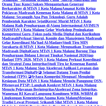
Orang Tua: Kunci Sukses Mengantarkan Generasi
Berkarakter di MTsN 1 Kota Malang
Amanat Kritis Ketua
Pokjawas Madrasah Kemenag Kota Malang di MTsN 1 Kota
Malang: Secanggih Apa Pun Teknologi, Guru Adalah
Pembentuk Karakter Sejati
Keren! Murid MTsN 1 Kota
Malang Raih Penghargaan di Ajang Internasional AYIMUN
2026
MTsN 1 Kota Malang Gelar Workshop Peningkatan
Kompetensi Guru, Fokus pada Media Digital dan Kurikulum
Madrasah
Perkuat Sinergi, Komite dan Manajemen Madrasah
Gelar Koordinasi Ma’had Al-Madany
Studi Tiru MIN
Surakarta di MTsN 1 Kota Malang: Menguatkan Transformasi
Madrasah Digital
Guru MTsN 1 Kota Malang Borong Tiga
Penghargaan Bidang Literasi Tingkat Nasional 2026
Siap
Hadapi TPN 2026, MTsN 1 Kota Malang Perkuat Koordinasi
dan Strategi Zona Integritas
Studi Tiru ke Kemenag Bantul,
MTsN 1 Kota Malang Siap Akselerasi Aplikasi Layanan dan
Transformasi Digital
✨🤝 Selamat Datang Team Penilai
Nasional (TPN) 🤝✨
Aura Kompetisi Menguat! Mengintip
Kesiapan Duta MTsN 1 Kota Malang Menuju Panggung OSN-
P
Renovasi PTSP: Langkah Konkret MTsN 1 Kota Malang
Menuju Pelayanan Berintegritas
Akselerasi Zona Integritas,
Wamenag RI Kawal Langsung Komitmen WBK-WBBM di
Lingkungan Kementerian Agama Kota Malang
Menjaga
Tradisi Lewat Prestasi: Srikandi Silat MTsN 1 Kota Malang