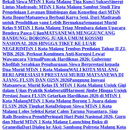
Bekali Siswa MTsN 1 Kota Malang Tiga Kunci Sukses
Sinergi
Lintas Madrasah: MTsN 1 Kota Malang Sambut Studi Tiru
Pengelolaan Layanan Bimbingan dan Konseling dari MTsN
Kota Bogor
Matsanewa Berbagi Karya Seni, Dari Madrasah
untuk Pendidikan yang Lebih Bermakna
Semangat Murid
Kelas 9 MTsN 1 Kota Malang Tetap Membara dalam Upacara
Bendera Pasca-Ujian
MATSANEWA MENGGUNCANG
BANDUNG: BORONG JUARA UMUM KOSSMI
NASIONAL 2026 HINGGA TIKET KE LUAR
NEGERI
MTsN 1 Kota Malang Tembus Penilaian Tahap II ZI-
WBK 2026, Perkuat Komitmen Anti-Korupsi Lewat
Wawancara Virtual
Puncak Hardiknas 2026: Gubernur
Khofifah Serahkan Penghargaan Siswa Berprestasi kepada
Dua Murid MTsN 1 Kota Malang
WALI KOTA MALANG
BERI APRESIASI 9 PRESTASI MURID MATSANEWA DI
AJANG FLS3N DAN O2SN 2026
Panggung Inovasi
Matsanewa: Murid Kelas IX MTsN 1 Kota Malang Unjuk Gigi
dalam Ujian Praktik Kolaboratif
Harmoni Jimbe Hingga Unjuk
Prestasi Juara FLS3N Getarkan Hardiknas 2026 di MTsN 1
Kota Malang
MTsN 1 Kota Malang Borong 5 Juara dalam
FLS3N 2026 Tingkat Kota
Delapan Siswa MTsN 1 Kota
Malang Lolos Seleksi Ketat Calon Taruna Nusantara, Siap
Raih Beasiswa Penuh
Peringati Hari Puisi Nasional 2026, Guru
dan Murid MTsN 1 Kota Malang Launching Buku di
Gramedia
Dari Dialog ke Aksi: Sambang Polresta Malang Kota