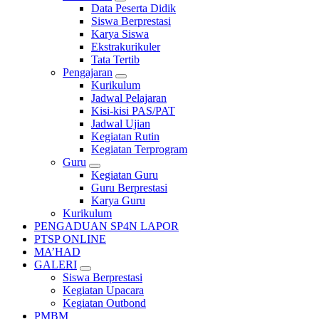
Data Peserta Didik
Siswa Berprestasi
Karya Siswa
Ekstrakurikuler
Tata Tertib
Pengajaran
Kurikulum
Jadwal Pelajaran
Kisi-kisi PAS/PAT
Jadwal Ujian
Kegiatan Rutin
Kegiatan Terprogram
Guru
Kegiatan Guru
Guru Berprestasi
Karya Guru
Kurikulum
PENGADUAN SP4N LAPOR
PTSP ONLINE
MA’HAD
GALERI
Siswa Berprestasi
Kegiatan Upacara
Kegiatan Outbond
PMBM