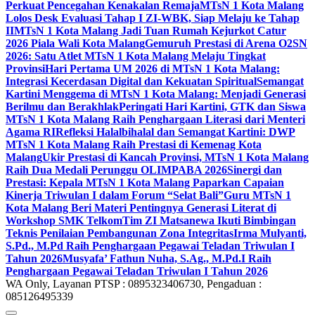
Perkuat Pencegahan Kenakalan Remaja
MTsN 1 Kota Malang
Lolos Desk Evaluasi Tahap I ZI-WBK, Siap Melaju ke Tahap
II
MTsN 1 Kota Malang Jadi Tuan Rumah Kejurkot Catur
2026 Piala Wali Kota Malang
Gemuruh Prestasi di Arena O2SN
2026: Satu Atlet MTsN 1 Kota Malang Melaju Tingkat
Provinsi
Hari Pertama UM 2026 di MTsN 1 Kota Malang:
Integrasi Kecerdasan Digital dan Kekuatan Spiritual
Semangat
Kartini Menggema di MTsN 1 Kota Malang: Menjadi Generasi
Berilmu dan Berakhlak
Peringati Hari Kartini, GTK dan Siswa
MTsN 1 Kota Malang Raih Penghargaan Literasi dari Menteri
Agama RI
Refleksi Halalbihalal dan Semangat Kartini: DWP
MTsN 1 Kota Malang Raih Prestasi di Kemenag Kota
Malang
Ukir Prestasi di Kancah Provinsi, MTsN 1 Kota Malang
Raih Dua Medali Perunggu OLIMPABA 2026
Sinergi dan
Prestasi: Kepala MTsN 1 Kota Malang Paparkan Capaian
Kinerja Triwulan I dalam Forum “Selat Bali”
Guru MTsN 1
Kota Malang Beri Materi Pentingnya Generasi Literat di
Workshop SMK Telkom
Tim ZI Matsanewa Ikuti Bimbingan
Teknis Penilaian Pembangunan Zona Integritas
Irma Mulyanti,
S.Pd., M.Pd Raih Penghargaan Pegawai Teladan Triwulan I
Tahun 2026
Musyafa’ Fathun Nuha, S.Ag., M.Pd.I Raih
Penghargaan Pegawai Teladan Triwulan I Tahun 2026
WA Only, Layanan PTSP : 0895323406730, Pengaduan :
085126495339