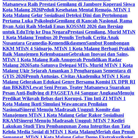
Matsanewa Raih Prestasi Gemilang di Jambore Koperasi Siswa
Kota Malang 2026
Peduli Kesehatan Mental Remaja, MTsN 1
Kota Malang Gelar Sosialisasi Deteksi Dini dan Pertolongan
Pertama Luka Psikologis
Gemilang di Kancah Nasional, Rama
Byan Azizi Raih Medali Emas KOSSMI 2026 dan Bersiap
untuk EduTrip ke Dua Negara
Prestasi Gemilang, Murid MTsN
1 Kota Malang Tembus 20 Penulis Terbaik Cerita Anak
Nusantara Gramedia-Kemendikdasmen
Sambut Rombongan
KKM MTsN 4 Sidoarjo, MTsN 1 Kota Malang Berbagi Praktik
Baik Manajemen Kelembagaan
Gebrakan Inovasi dan Sains,
MTsN 1 Kota Malang Raih Anugerah Pendidikan Radar
Malang 2026
Satu-Satunya Delegasi MTs, Murid MTsN 1 Kota
Malang Ukir Sejarah Amankan 3 Penghargaan Sementara di
GYIS 2026
Penuh Antusias, Civitas Akademika MTsN 1 Kota
Malang Gelorakan Edukasi Genre Bersama Komisi IX DPR RI
dan BKKBN
Lewat Seni Peran, Teater Matsanewa Suarakan
Pesan Anti-Bullying di PAGSETA #4 Sanggar Angkasa
Menuju
Predikat Wilayah Bebas dari Korupsi, Tim Inti ZI MTsN 1
Kota Malang Ikuti Simulasi Wawancara Penilaian
Nasional
Sinergi Menuju Madrasah Unggul: Komite dan
Manajemen MTsN 1 Kota Malang Gelar Rakor Sosialisasi
RKAM
Sinergi Menuju Madrasah Unggul: MTsN 7 Kediri
Lakukan Studi Tiru Pembangunan Zona Integritas dan Tata
Kelola Media Sosial di MTsN 1 Kota Malang
Meriah dan Penuh
Semangat, MTsN 1 Kota Malang Gelar Demo Ekstrakurikuler