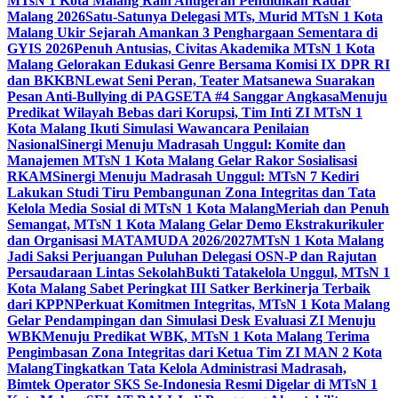
MTsN 1 Kota Malang Raih Anugerah Pendidikan Radar
Malang 2026
Satu-Satunya Delegasi MTs, Murid MTsN 1 Kota
Malang Ukir Sejarah Amankan 3 Penghargaan Sementara di
GYIS 2026
Penuh Antusias, Civitas Akademika MTsN 1 Kota
Malang Gelorakan Edukasi Genre Bersama Komisi IX DPR RI
dan BKKBN
Lewat Seni Peran, Teater Matsanewa Suarakan
Pesan Anti-Bullying di PAGSETA #4 Sanggar Angkasa
Menuju
Predikat Wilayah Bebas dari Korupsi, Tim Inti ZI MTsN 1
Kota Malang Ikuti Simulasi Wawancara Penilaian
Nasional
Sinergi Menuju Madrasah Unggul: Komite dan
Manajemen MTsN 1 Kota Malang Gelar Rakor Sosialisasi
RKAM
Sinergi Menuju Madrasah Unggul: MTsN 7 Kediri
Lakukan Studi Tiru Pembangunan Zona Integritas dan Tata
Kelola Media Sosial di MTsN 1 Kota Malang
Meriah dan Penuh
Semangat, MTsN 1 Kota Malang Gelar Demo Ekstrakurikuler
dan Organisasi MATAMUDA 2026/2027
MTsN 1 Kota Malang
Jadi Saksi Perjuangan Puluhan Delegasi OSN-P dan Rajutan
Persaudaraan Lintas Sekolah
Bukti Tatakelola Unggul, MTsN 1
Kota Malang Sabet Peringkat III Satker Berkinerja Terbaik
dari KPPN
Perkuat Komitmen Integritas, MTsN 1 Kota Malang
Gelar Pendampingan dan Simulasi Desk Evaluasi ZI Menuju
WBK
Menuju Predikat WBK, MTsN 1 Kota Malang Terima
Pengimbasan Zona Integritas dari Ketua Tim ZI MAN 2 Kota
Malang
Tingkatkan Tata Kelola Administrasi Madrasah,
Bimtek Operator SKS Se-Indonesia Resmi Digelar di MTsN 1