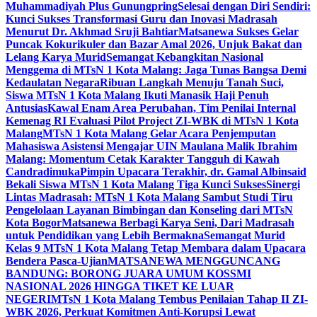
Muhammadiyah Plus Gunungpring
Selesai dengan Diri Sendiri:
Kunci Sukses Transformasi Guru dan Inovasi Madrasah
Menurut Dr. Akhmad Sruji Bahtiar
Matsanewa Sukses Gelar
Puncak Kokurikuler dan Bazar Amal 2026, Unjuk Bakat dan
Lelang Karya Murid
Semangat Kebangkitan Nasional
Menggema di MTsN 1 Kota Malang: Jaga Tunas Bangsa Demi
Kedaulatan Negara
Ribuan Langkah Menuju Tanah Suci,
Siswa MTsN 1 Kota Malang Ikuti Manasik Haji Penuh
Antusias
Kawal Enam Area Perubahan, Tim Penilai Internal
Kemenag RI Evaluasi Pilot Project ZI-WBK di MTsN 1 Kota
Malang
MTsN 1 Kota Malang Gelar Acara Penjemputan
Mahasiswa Asistensi Mengajar UIN Maulana Malik Ibrahim
Malang: Momentum Cetak Karakter Tangguh di Kawah
Candradimuka
Pimpin Upacara Terakhir, dr. Gamal Albinsaid
Bekali Siswa MTsN 1 Kota Malang Tiga Kunci Sukses
Sinergi
Lintas Madrasah: MTsN 1 Kota Malang Sambut Studi Tiru
Pengelolaan Layanan Bimbingan dan Konseling dari MTsN
Kota Bogor
Matsanewa Berbagi Karya Seni, Dari Madrasah
untuk Pendidikan yang Lebih Bermakna
Semangat Murid
Kelas 9 MTsN 1 Kota Malang Tetap Membara dalam Upacara
Bendera Pasca-Ujian
MATSANEWA MENGGUNCANG
BANDUNG: BORONG JUARA UMUM KOSSMI
NASIONAL 2026 HINGGA TIKET KE LUAR
NEGERI
MTsN 1 Kota Malang Tembus Penilaian Tahap II ZI-
WBK 2026, Perkuat Komitmen Anti-Korupsi Lewat