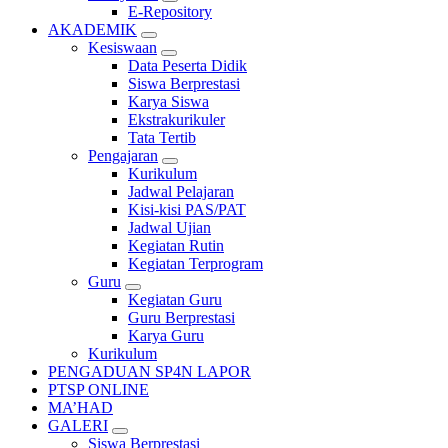
E-Repository
AKADEMIK
Kesiswaan
Data Peserta Didik
Siswa Berprestasi
Karya Siswa
Ekstrakurikuler
Tata Tertib
Pengajaran
Kurikulum
Jadwal Pelajaran
Kisi-kisi PAS/PAT
Jadwal Ujian
Kegiatan Rutin
Kegiatan Terprogram
Guru
Kegiatan Guru
Guru Berprestasi
Karya Guru
Kurikulum
PENGADUAN SP4N LAPOR
PTSP ONLINE
MA’HAD
GALERI
Siswa Berprestasi