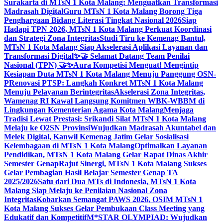
Surakarta di MTsN 1 Kota Malang: Menguatkan Transformasi
Madrasah Digital
Guru MTsN 1 Kota Malang Borong Tiga
Penghargaan Bidang Literasi Tingkat Nasional 2026
Siap
Hadapi TPN 2026, MTsN 1 Kota Malang Perkuat Koordinasi
dan Strategi Zona Integritas
Studi Tiru ke Kemenag Bantul,
MTsN 1 Kota Malang Siap Akselerasi Aplikasi Layanan dan
Transformasi Digital
✨🤝 Selamat Datang Team Penilai
Nasional (TPN) 🤝✨
Aura Kompetisi Menguat! Mengintip
Kesiapan Duta MTsN 1 Kota Malang Menuju Panggung OSN-
P
Renovasi PTSP: Langkah Konkret MTsN 1 Kota Malang
Menuju Pelayanan Berintegritas
Akselerasi Zona Integritas,
Wamenag RI Kawal Langsung Komitmen WBK-WBBM di
Lingkungan Kementerian Agama Kota Malang
Menjaga
Tradisi Lewat Prestasi: Srikandi Silat MTsN 1 Kota Malang
Melaju ke O2SN Provinsi
Wujudkan Madrasah Akuntabel dan
Melek Digital, Kanwil Kemenag Jatim Gelar Sosialisasi
Kelembagaan di MTsN 1 Kota Malang
Optimalkan Layanan
Pendidikan, MTsN 1 Kota Malang Gelar Rapat Dinas Akhir
Semester Genap
Rajut Sinergi, MTsN 1 Kota Malang Sukses
Gelar Pembagian Hasil Belajar Semester Genap TA
2025/2026
Satu dari Dua MTs di Indonesia, MTsN 1 Kota
Malang Siap Melaju ke Penilaian Nasional Zona
Integritas
Kobarkan Semangat PAWS 2026, OSIM MTsN 1
Kota Malang Sukses Gelar Pembukaan Class Meeting yang
Edukatif dan Kompetitif
M*STAR OLYMPIAD: Wujudkan