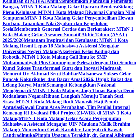
Kelulusan di MTs Al Amin
Membumikan Pancasila Pemersatu
Bangsa, MTsN 1 Kota Malang Gelar Upacara Bendera
Sidang
Pleno Kelulusan MTsN 1 Kota Malang Diwarnai Capaian Nilai
Sempurna
MTsN 1 Kota Malang Gelar Penyembelihan Hewan
Kurban, Tanamkan Nilai Syukur dan Kepedulian
Sosial
Membentuk Generasi Cerdas dan Berkarakter: MTsN 1
Kota Malang Gelar Asesmen Sumatif Akhir Tahun (ASAT)
2025/2026
Menanam Inspirasi dan Ketulusan: MTsN 1 Kota
Malang Resmi Lepas 18 Mahasiswa Asistensi Mengajar
Universitas Negeri Malang
Akselerasi Kelas Koding dan
Robotik, MTsN 1 Kota Malang Gali Ilmu ke SMP
Muhammadiyah Plus Gunungpring
Selesai dengan Diri Sendiri:
Kunci Sukses Transformasi Guru dan Inovasi Madrasah
Menurut Dr. Akhmad Sruji Bahtiar
Matsanewa Sukses Gelar
Puncak Kokurikuler dan Bazar Amal 2026, Unjuk Bakat dan
Lelang Karya Murid
Semangat Kebangkitan Nasional
Menggema di MTsN 1 Kota Malang: Jaga Tunas Bangsa Demi
Kedaulatan Negara
Ribuan Langkah Menuju Tanah Suci,
Siswa MTsN 1 Kota Malang Ikuti Manasik Haji Penuh
Antusias
Kawal Enam Area Perubahan, Tim Penilai Internal
Kemenag RI Evaluasi Pilot Project ZI-WBK di MTsN 1 Kota
Malang
MTsN 1 Kota Malang Gelar Acara Penjemputan
Mahasiswa Asistensi Mengajar UIN Maulana Malik Ibrahim
Malang: Momentum Cetak Karakter Tangguh di Kawah
Candradimuka
Pimpin Upacara Terakhir, dr. Gamal Albinsaid