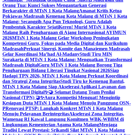
Orang Tua: Kunci Sukses Mengantarkan Generasi
Berkarakter di MTsN 1 Kota Malang
Amanat Kritis Ketua
Pokjawas Madrasah Kemenag Kota Malang di MTsN 1 Kota
Malang: Secanggih Apa Pun Teknologi, Guru Adalah
Pembentuk Karakter Sejati
Keren! Murid MTsN 1 Kota
Malang Raih Penghargaan di Ajang Internasional AYIMUN
2026
MTsN 1 Kota Malang Gelar Workshop Peningkatan
Kompetensi Guru, Fokus pada Media Digital dan Kurikulum
Madrasah
Perkuat Sinergi, Komite dan Manajemen Madrasah
Gelar Koordinasi Ma’had Al-Madany
Studi Tiru MIN
Surakarta di MTsN 1 Kota Malang: Menguatkan Transformasi
Madrasah Digital
Guru MTsN 1 Kota Malang Borong Tiga
Penghargaan Bidang Literasi Tingkat Nasional 2026
Siap
Hadapi TPN 2026, MTsN 1 Kota Malang Perkuat Koordinasi
dan Strategi Zona Integritas
Studi Tiru ke Kemenag Bantul,
MTsN 1 Kota Malang Siap Akselerasi Aplikasi Layanan dan
Transformasi Digital
✨🤝 Selamat Datang Team Penilai
Nasional (TPN) 🤝✨
Aura Kompetisi Menguat! Mengintip
Kesiapan Duta MTsN 1 Kota Malang Menuju Panggung OSN-
P
Renovasi PTSP: Langkah Konkret MTsN 1 Kota Malang
Menuju Pelayanan Berintegritas
Akselerasi Zona Integritas,
Wamenag RI Kawal Langsung Komitmen WBK-WBBM di
Lingkungan Kementerian Agama Kota Malang
Menjaga
Tradisi Lewat Prestasi: Srikandi Silat MTsN 1 Kota Malang