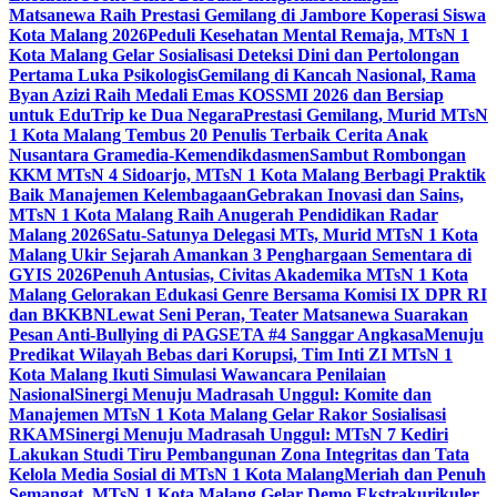
Matsanewa Raih Prestasi Gemilang di Jambore Koperasi Siswa
Kota Malang 2026
Peduli Kesehatan Mental Remaja, MTsN 1
Kota Malang Gelar Sosialisasi Deteksi Dini dan Pertolongan
Pertama Luka Psikologis
Gemilang di Kancah Nasional, Rama
Byan Azizi Raih Medali Emas KOSSMI 2026 dan Bersiap
untuk EduTrip ke Dua Negara
Prestasi Gemilang, Murid MTsN
1 Kota Malang Tembus 20 Penulis Terbaik Cerita Anak
Nusantara Gramedia-Kemendikdasmen
Sambut Rombongan
KKM MTsN 4 Sidoarjo, MTsN 1 Kota Malang Berbagi Praktik
Baik Manajemen Kelembagaan
Gebrakan Inovasi dan Sains,
MTsN 1 Kota Malang Raih Anugerah Pendidikan Radar
Malang 2026
Satu-Satunya Delegasi MTs, Murid MTsN 1 Kota
Malang Ukir Sejarah Amankan 3 Penghargaan Sementara di
GYIS 2026
Penuh Antusias, Civitas Akademika MTsN 1 Kota
Malang Gelorakan Edukasi Genre Bersama Komisi IX DPR RI
dan BKKBN
Lewat Seni Peran, Teater Matsanewa Suarakan
Pesan Anti-Bullying di PAGSETA #4 Sanggar Angkasa
Menuju
Predikat Wilayah Bebas dari Korupsi, Tim Inti ZI MTsN 1
Kota Malang Ikuti Simulasi Wawancara Penilaian
Nasional
Sinergi Menuju Madrasah Unggul: Komite dan
Manajemen MTsN 1 Kota Malang Gelar Rakor Sosialisasi
RKAM
Sinergi Menuju Madrasah Unggul: MTsN 7 Kediri
Lakukan Studi Tiru Pembangunan Zona Integritas dan Tata
Kelola Media Sosial di MTsN 1 Kota Malang
Meriah dan Penuh
Semangat, MTsN 1 Kota Malang Gelar Demo Ekstrakurikuler