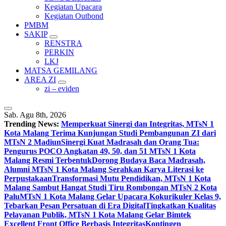
Kegiatan Upacara
Kegiatan Outbond
PMBM
SAKIP
RENSTRA
PERKIN
LKJ
MATSA GEMILANG
AREA ZI
zi – eviden
Sab. Agu 8th, 2026
Trending News:
Memperkuat Sinergi dan Integritas, MTsN 1
Kota Malang Terima Kunjungan Studi Pembangunan ZI dari
MTsN 2 Madiun
Sinergi Kuat Madrasah dan Orang Tua:
Pengurus POCO Angkatan 49, 50, dan 51 MTsN 1 Kota
Malang Resmi Terbentuk
Dorong Budaya Baca Madrasah,
Alumni MTsN 1 Kota Malang Serahkan Karya Literasi ke
Perpustakaan
Transformasi Mutu Pendidikan, MTsN 1 Kota
Malang Sambut Hangat Studi Tiru Rombongan MTsN 2 Kota
Palu
MTsN 1 Kota Malang Gelar Upacara Kokurikuler Kelas 9,
Tebarkan Pesan Persatuan di Era Digital
Tingkatkan Kualitas
Pelayanan Publik, MTsN 1 Kota Malang Gelar Bimtek
Excellent Front Office Berbasis Integritas
Kontingen