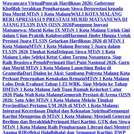
Wawancara Virtual
Puncak Hardiknas 2026: Gubernur
Khofifah Serahkan Penghargaan Siswa Berprestasi kepada
Dua Murid MTsN 1 Kota Malang
WALI KOTA MALANG
BERI APRESIASI 9 PRESTASI MURID MATSANEWA DI
AJANG FLS3N DAN O2SN 2026
Panggung Inovasi
Matsanewa: Murid Kelas IX MTsN 1 Kota Malang Unjuk Gigi
dalam Ujian Praktik Kolaboratif
Harmoni Jimbe Hingga Unjuk
Prestasi Juara FLS3N Getarkan Hardiknas 2026 di MTsN 1
Kota Malang
MTsN 1 Kota Malang Borong 5 Juara dalam
FLS3N 2026 Tingkat Kota
Delapan Siswa MTsN 1 Kota
Malang Lolos Seleksi Ketat Calon Taruna Nusantara, Siap
Raih Beasiswa Penuh
Peringati Hari Puisi Nasional 2026, Guru
dan Murid MTsN 1 Kota Malang Launching Buku di
Gramedia
Dari Dialog ke Aksi: Sambang Polresta Malang Kota
Perkuat Pencegahan Kenakalan Remaja
MTsN 1 Kota Malang
Lolos Desk Evaluasi Tahap I ZI-WBK, Siap Melaju ke Tahap
II
MTsN 1 Kota Malang Jadi Tuan Rumah Kejurkot Catur
2026 Piala Wali Kota Malang
Gemuruh Prestasi di Arena O2SN
2026: Satu Atlet MTsN 1 Kota Malang Melaju Tingkat
Provinsi
Hari Pertama UM 2026 di MTsN 1 Kota Malang:
Integrasi Kecerdasan Digital dan Kekuatan Spiritual
Semangat
Kartini Menggema di MTsN 1 Kota Malang: Menjadi Generasi
Berilmu dan Berakhlak
Peringati Hari Kartini, GTK dan Siswa
MTsN 1 Kota Malang Raih Penghargaan Literasi dari Menteri
Agama RI
Refleksi Halalbihalal dan Semangat Kartini: DWP