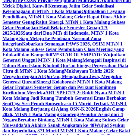
Melaju ke O2SN Provinsi
Wujudkan Madrasah Akuntabel dan
Melek Digital, Kanwil Kemenag Jatim Gelar Sosialisasi
Kelembagaan di MTsN 1 Kota Malang
Optimalkan Layanan
Pendidikan, MTsN 1 Kota Malang Gelar Rapat Dinas Akhir
Semester Genap
Rajut Sinergi, MTsN 1 Kota Malang Sukses
Gelar Pembagian Hasil Belajar Semester Genap TA
2025/2026
Satu dari Dua MTs di Indonesia, MTsN 1 Kota
Malang Siap Melaju ke Penilaian Nasional Zona
Integritas
Kobarkan Semangat PAWS 2026, OSIM MTsN 1
Kota Malang Sukses Gelar Pembukaan Class Meeting yang
Edukatif dan Kompetitif
M*STAR OLYMPIAD: Wujudkan
Generasi Unggul MTsN 1 Kota Malang
Menggali Inspirasi di
Tahun Baru Islam: Khotmil Qur’an hingga Penyerahan Piala
Citra di MTsN 1 Kota Malang
Mukhoyam Tahfiz 2026:
Menyatu dengan Al-Qur’an, Menguatkan Jiwa, Mengukir
Generasi Qurani
Sinergi Kolaborasi: MTsN 1 Kota Malang
Gelar Evaluasi Semester Genap dan Perkuat Komitmen
Kurikulum Merdeka
ART SPECTA 2: Bukti Nyata MTsN 1
Kota Malang Jadi Ruang Tumbuh Generasi Emas Berbakat
Seni
Tiga Sesi Penuh Konsentrasi: 15 Murid Terbaik MTsN 1
Kota Malang Berjuang di Ajang OSN-K 2026
English Camp
2026, MTsN 1 Kota Malang Gandeng Penutur Asing dari 4
Negara
Bertabur Bintang, MTsN 1 Kota Malang Sukses Gelar
Muwadda’ah Akhiris Sanah Angkatan ke-48
Wujud Syukur
dan Kepedulian, 371 Murid MTsN 1 Kota Malang Gelar Bakti