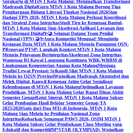
Surakarta di MTsN 1 Kota Malang: Menguatkan Transformasi
Madrasah Digital
Guru MTsN 1 Kota Malang Borong Tiga
Penghargaan Bidang Literasi Tingkat Nasional 2026
Siap
Hadapi TPN 2026, MTsN 1 Kota Malang Perkuat Koordinasi
dan Strategi Zona Integritas
Studi Tiru ke Kemenag Bantul,
MTsN 1 Kota Malang Siap Akselerasi Aplikasi Layanan dan
Transformasi Digital
✨🤝 Selamat Datang Team Penilai
Nasional (TPN) 🤝✨
Aura Kompetisi Menguat! Mengintip
Kesiapan Duta MTsN 1 Kota Malang Menuju Panggung OSN-
P
Renovasi PTSP: Langkah Konkret MTsN 1 Kota Malang
Menuju Pelayanan Berintegritas
Akselerasi Zona Integritas,
Wamenag RI Kawal Langsung Komitmen WBK-WBBM di
Lingkungan Kementerian Agama Kota Malang
Menjaga
Tradisi Lewat Prestasi: Srikandi Silat MTsN 1 Kota Malang
Melaju ke O2SN Provinsi
Wujudkan Madrasah Akuntabel dan
Melek Digital, Kanwil Kemenag Jatim Gelar Sosialisasi
Kelembagaan di MTsN 1 Kota Malang
Optimalkan Layanan
Pendidikan, MTsN 1 Kota Malang Gelar Rapat Dinas Akhir
Semester Genap
Rajut Sinergi, MTsN 1 Kota Malang Sukses
Gelar Pembagian Hasil Belajar Semester Genap TA
2025/2026
Satu dari Dua MTs di Indonesia, MTsN 1 Kota
Malang Siap Melaju ke Penilaian Nasional Zona
Integritas
Kobarkan Semangat PAWS 2026, OSIM MTsN 1
Kota Malang Sukses Gelar Pembukaan Class Meeting yang
Edukatif dan Kompetitif
M*STAR OLYMPIAD: Wujudkan