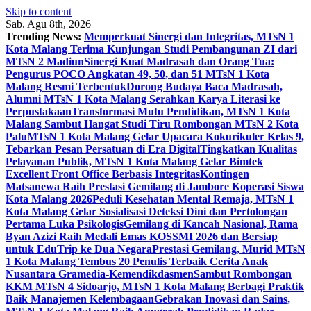
Skip to content
Sab. Agu 8th, 2026
Trending News:
Memperkuat Sinergi dan Integritas, MTsN 1
Kota Malang Terima Kunjungan Studi Pembangunan ZI dari
MTsN 2 Madiun
Sinergi Kuat Madrasah dan Orang Tua:
Pengurus POCO Angkatan 49, 50, dan 51 MTsN 1 Kota
Malang Resmi Terbentuk
Dorong Budaya Baca Madrasah,
Alumni MTsN 1 Kota Malang Serahkan Karya Literasi ke
Perpustakaan
Transformasi Mutu Pendidikan, MTsN 1 Kota
Malang Sambut Hangat Studi Tiru Rombongan MTsN 2 Kota
Palu
MTsN 1 Kota Malang Gelar Upacara Kokurikuler Kelas 9,
Tebarkan Pesan Persatuan di Era Digital
Tingkatkan Kualitas
Pelayanan Publik, MTsN 1 Kota Malang Gelar Bimtek
Excellent Front Office Berbasis Integritas
Kontingen
Matsanewa Raih Prestasi Gemilang di Jambore Koperasi Siswa
Kota Malang 2026
Peduli Kesehatan Mental Remaja, MTsN 1
Kota Malang Gelar Sosialisasi Deteksi Dini dan Pertolongan
Pertama Luka Psikologis
Gemilang di Kancah Nasional, Rama
Byan Azizi Raih Medali Emas KOSSMI 2026 dan Bersiap
untuk EduTrip ke Dua Negara
Prestasi Gemilang, Murid MTsN
1 Kota Malang Tembus 20 Penulis Terbaik Cerita Anak
Nusantara Gramedia-Kemendikdasmen
Sambut Rombongan
KKM MTsN 4 Sidoarjo, MTsN 1 Kota Malang Berbagi Praktik
Baik Manajemen Kelembagaan
Gebrakan Inovasi dan Sains,