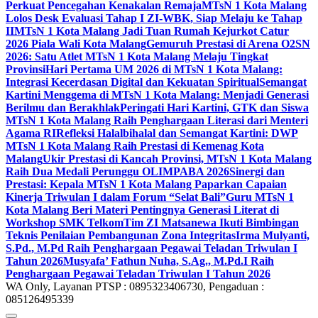
Perkuat Pencegahan Kenakalan Remaja
MTsN 1 Kota Malang
Lolos Desk Evaluasi Tahap I ZI-WBK, Siap Melaju ke Tahap
II
MTsN 1 Kota Malang Jadi Tuan Rumah Kejurkot Catur
2026 Piala Wali Kota Malang
Gemuruh Prestasi di Arena O2SN
2026: Satu Atlet MTsN 1 Kota Malang Melaju Tingkat
Provinsi
Hari Pertama UM 2026 di MTsN 1 Kota Malang:
Integrasi Kecerdasan Digital dan Kekuatan Spiritual
Semangat
Kartini Menggema di MTsN 1 Kota Malang: Menjadi Generasi
Berilmu dan Berakhlak
Peringati Hari Kartini, GTK dan Siswa
MTsN 1 Kota Malang Raih Penghargaan Literasi dari Menteri
Agama RI
Refleksi Halalbihalal dan Semangat Kartini: DWP
MTsN 1 Kota Malang Raih Prestasi di Kemenag Kota
Malang
Ukir Prestasi di Kancah Provinsi, MTsN 1 Kota Malang
Raih Dua Medali Perunggu OLIMPABA 2026
Sinergi dan
Prestasi: Kepala MTsN 1 Kota Malang Paparkan Capaian
Kinerja Triwulan I dalam Forum “Selat Bali”
Guru MTsN 1
Kota Malang Beri Materi Pentingnya Generasi Literat di
Workshop SMK Telkom
Tim ZI Matsanewa Ikuti Bimbingan
Teknis Penilaian Pembangunan Zona Integritas
Irma Mulyanti,
S.Pd., M.Pd Raih Penghargaan Pegawai Teladan Triwulan I
Tahun 2026
Musyafa’ Fathun Nuha, S.Ag., M.Pd.I Raih
Penghargaan Pegawai Teladan Triwulan I Tahun 2026
WA Only, Layanan PTSP : 0895323406730, Pengaduan :
085126495339