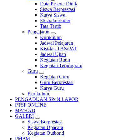
Data Peserta Didik
Siswa Berprestasi
Karya Siswa
Ekstrakurikuler
Tata Tertib
Pengajaran
Kurikulum
Jadwal Pelajaran
Kisi-kisi PAS/PAT
Jadwal Ujian
Kegiatan Rutin
Kegiatan Terprogram
Guru
Kegiatan Guru
Guru Berprestasi
Karya Guru
Kurikulum
PENGADUAN SP4N LAPOR
PTSP ONLINE
MA’HAD
GALERI
Siswa Berprestasi
Kegiatan Upacara
Kegiatan Outbond
PMBM