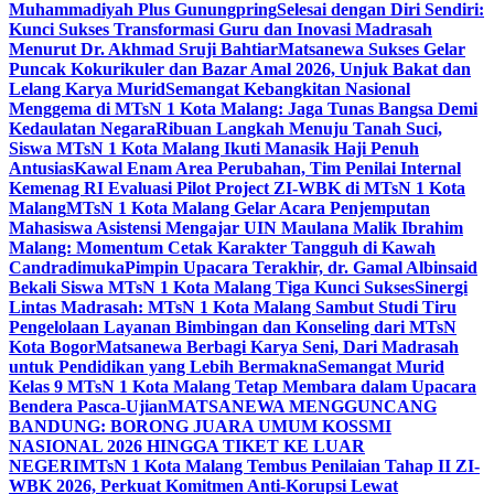
Muhammadiyah Plus Gunungpring
Selesai dengan Diri Sendiri:
Kunci Sukses Transformasi Guru dan Inovasi Madrasah
Menurut Dr. Akhmad Sruji Bahtiar
Matsanewa Sukses Gelar
Puncak Kokurikuler dan Bazar Amal 2026, Unjuk Bakat dan
Lelang Karya Murid
Semangat Kebangkitan Nasional
Menggema di MTsN 1 Kota Malang: Jaga Tunas Bangsa Demi
Kedaulatan Negara
Ribuan Langkah Menuju Tanah Suci,
Siswa MTsN 1 Kota Malang Ikuti Manasik Haji Penuh
Antusias
Kawal Enam Area Perubahan, Tim Penilai Internal
Kemenag RI Evaluasi Pilot Project ZI-WBK di MTsN 1 Kota
Malang
MTsN 1 Kota Malang Gelar Acara Penjemputan
Mahasiswa Asistensi Mengajar UIN Maulana Malik Ibrahim
Malang: Momentum Cetak Karakter Tangguh di Kawah
Candradimuka
Pimpin Upacara Terakhir, dr. Gamal Albinsaid
Bekali Siswa MTsN 1 Kota Malang Tiga Kunci Sukses
Sinergi
Lintas Madrasah: MTsN 1 Kota Malang Sambut Studi Tiru
Pengelolaan Layanan Bimbingan dan Konseling dari MTsN
Kota Bogor
Matsanewa Berbagi Karya Seni, Dari Madrasah
untuk Pendidikan yang Lebih Bermakna
Semangat Murid
Kelas 9 MTsN 1 Kota Malang Tetap Membara dalam Upacara
Bendera Pasca-Ujian
MATSANEWA MENGGUNCANG
BANDUNG: BORONG JUARA UMUM KOSSMI
NASIONAL 2026 HINGGA TIKET KE LUAR
NEGERI
MTsN 1 Kota Malang Tembus Penilaian Tahap II ZI-
WBK 2026, Perkuat Komitmen Anti-Korupsi Lewat