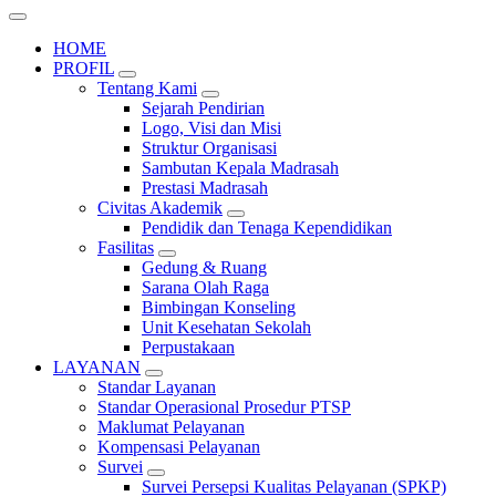
HOME
PROFIL
Tentang Kami
Sejarah Pendirian
Logo, Visi dan Misi
Struktur Organisasi
Sambutan Kepala Madrasah
Prestasi Madrasah
Civitas Akademik
Pendidik dan Tenaga Kependidikan
Fasilitas
Gedung & Ruang
Sarana Olah Raga
Bimbingan Konseling
Unit Kesehatan Sekolah
Perpustakaan
LAYANAN
Standar Layanan
Standar Operasional Prosedur PTSP
Maklumat Pelayanan
Kompensasi Pelayanan
Survei
Survei Persepsi Kualitas Pelayanan (SPKP)