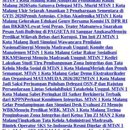
MTsN 1 Kota Malang Raih Anugerah Pendidikan Radar
Malang 2026
Satu-Satunya Delegasi MTs, Murid MTsN 1 Kota
Malang Ukir Sejarah Amankan 3 Penghargaan Sementara di
GYIS 2026
Penuh Antusias, Civitas Akademika MTsN 1 Kota
Malang Gelorakan Edukasi Genre Bersama Komisi IX DPR RI
dan BKKBN
Lewat Seni Peran, Teater Matsanewa Suarakan
Pesan Anti-Bullying di PAGSETA #4 Sanggar Angkasa
Menuju
Predikat Wilayah Bebas dari Korupsi, Tim Inti ZI MTsN 1
Kota Malang Ikuti Simulasi Wawancara Penilaian
Nasional
Sinergi Menuju Madrasah Unggul: Komite dan
Manajemen MTsN 1 Kota Malang Gelar Rakor Sosialisasi
RKAM
Sinergi Menuju Madrasah Unggul: MTsN 7 Kediri
Lakukan Studi Tiru Pembangunan Zona Integritas dan Tata
Kelola Media Sosial di MTsN 1 Kota Malang
Meriah dan Penuh
Semangat, MTsN 1 Kota Malang Gelar Demo Ekstrakurikuler
dan Organisasi MATAMUDA 2026/2027
MTsN 1 Kota Malang
Jadi Saksi Perjuangan Puluhan Delegasi OSN-P dan Rajutan
Persaudaraan Lintas Sekolah
Bukti Tatakelola Unggul, MTsN 1
Kota Malang Sabet Peringkat III Satker Berkinerja Terbaik
dari KPPN
Perkuat Komitmen Integritas, MTsN 1 Kota Malang
Gelar Pendampingan dan Simulasi Desk Evaluasi ZI Menuju
WBK
Menuju Predikat WBK, MTsN 1 Kota Malang Terima
Pengimbasan Zona Integritas dari Ketua Tim ZI MAN 2 Kota
Malang
Tingkatkan Tata Kelola Administrasi Madrasah,
Bimtek Operator SKS Se-Indonesia Resmi Digelar di MTsN 1