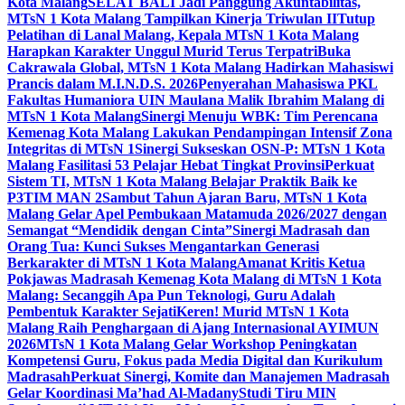
Kota Malang
SELAT BALI Jadi Panggung Akuntabilitas,
MTsN 1 Kota Malang Tampilkan Kinerja Triwulan II
Tutup
Pelatihan di Lanal Malang, Kepala MTsN 1 Kota Malang
Harapkan Karakter Unggul Murid Terus Terpatri
Buka
Cakrawala Global, MTsN 1 Kota Malang Hadirkan Mahasiswi
Prancis dalam M.I.N.D.S. 2026
Penyerahan Mahasiswa PKL
Fakultas Humaniora UIN Maulana Malik Ibrahim Malang di
MTsN 1 Kota Malang
Sinergi Menuju WBK: Tim Perencana
Kemenag Kota Malang Lakukan Pendampingan Intensif Zona
Integritas di MTsN 1
Sinergi Sukseskan OSN-P: MTsN 1 Kota
Malang Fasilitasi 53 Pelajar Hebat Tingkat Provinsi
Perkuat
Sistem TI, MTsN 1 Kota Malang Belajar Praktik Baik ke
P3TIM MAN 2
Sambut Tahun Ajaran Baru, MTsN 1 Kota
Malang Gelar Apel Pembukaan Matamuda 2026/2027 dengan
Semangat “Mendidik dengan Cinta”
Sinergi Madrasah dan
Orang Tua: Kunci Sukses Mengantarkan Generasi
Berkarakter di MTsN 1 Kota Malang
Amanat Kritis Ketua
Pokjawas Madrasah Kemenag Kota Malang di MTsN 1 Kota
Malang: Secanggih Apa Pun Teknologi, Guru Adalah
Pembentuk Karakter Sejati
Keren! Murid MTsN 1 Kota
Malang Raih Penghargaan di Ajang Internasional AYIMUN
2026
MTsN 1 Kota Malang Gelar Workshop Peningkatan
Kompetensi Guru, Fokus pada Media Digital dan Kurikulum
Madrasah
Perkuat Sinergi, Komite dan Manajemen Madrasah
Gelar Koordinasi Ma’had Al-Madany
Studi Tiru MIN