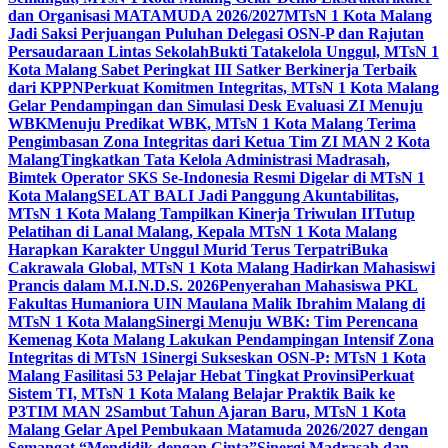
dan Organisasi MATAMUDA 2026/2027
MTsN 1 Kota Malang
Jadi Saksi Perjuangan Puluhan Delegasi OSN-P dan Rajutan
Persaudaraan Lintas Sekolah
Bukti Tatakelola Unggul, MTsN 1
Kota Malang Sabet Peringkat III Satker Berkinerja Terbaik
dari KPPN
Perkuat Komitmen Integritas, MTsN 1 Kota Malang
Gelar Pendampingan dan Simulasi Desk Evaluasi ZI Menuju
WBK
Menuju Predikat WBK, MTsN 1 Kota Malang Terima
Pengimbasan Zona Integritas dari Ketua Tim ZI MAN 2 Kota
Malang
Tingkatkan Tata Kelola Administrasi Madrasah,
Bimtek Operator SKS Se-Indonesia Resmi Digelar di MTsN 1
Kota Malang
SELAT BALI Jadi Panggung Akuntabilitas,
MTsN 1 Kota Malang Tampilkan Kinerja Triwulan II
Tutup
Pelatihan di Lanal Malang, Kepala MTsN 1 Kota Malang
Harapkan Karakter Unggul Murid Terus Terpatri
Buka
Cakrawala Global, MTsN 1 Kota Malang Hadirkan Mahasiswi
Prancis dalam M.I.N.D.S. 2026
Penyerahan Mahasiswa PKL
Fakultas Humaniora UIN Maulana Malik Ibrahim Malang di
MTsN 1 Kota Malang
Sinergi Menuju WBK: Tim Perencana
Kemenag Kota Malang Lakukan Pendampingan Intensif Zona
Integritas di MTsN 1
Sinergi Sukseskan OSN-P: MTsN 1 Kota
Malang Fasilitasi 53 Pelajar Hebat Tingkat Provinsi
Perkuat
Sistem TI, MTsN 1 Kota Malang Belajar Praktik Baik ke
P3TIM MAN 2
Sambut Tahun Ajaran Baru, MTsN 1 Kota
Malang Gelar Apel Pembukaan Matamuda 2026/2027 dengan
Semangat “Mendidik dengan Cinta”
Sinergi Madrasah dan