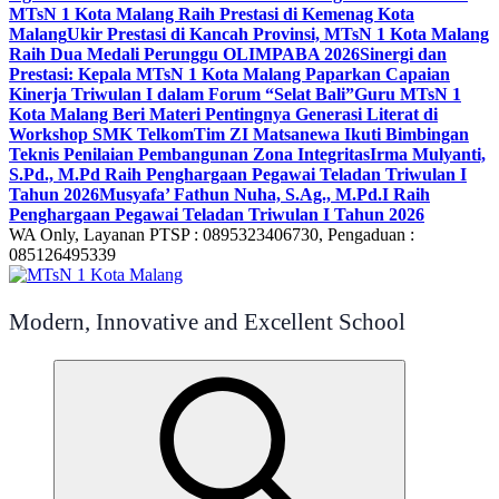
MTsN 1 Kota Malang Raih Prestasi di Kemenag Kota
Malang
Ukir Prestasi di Kancah Provinsi, MTsN 1 Kota Malang
Raih Dua Medali Perunggu OLIMPABA 2026
Sinergi dan
Prestasi: Kepala MTsN 1 Kota Malang Paparkan Capaian
Kinerja Triwulan I dalam Forum “Selat Bali”
Guru MTsN 1
Kota Malang Beri Materi Pentingnya Generasi Literat di
Workshop SMK Telkom
Tim ZI Matsanewa Ikuti Bimbingan
Teknis Penilaian Pembangunan Zona Integritas
Irma Mulyanti,
S.Pd., M.Pd Raih Penghargaan Pegawai Teladan Triwulan I
Tahun 2026
Musyafa’ Fathun Nuha, S.Ag., M.Pd.I Raih
Penghargaan Pegawai Teladan Triwulan I Tahun 2026
WA Only, Layanan PTSP : 0895323406730, Pengaduan :
085126495339
Modern, Innovative and Excellent School