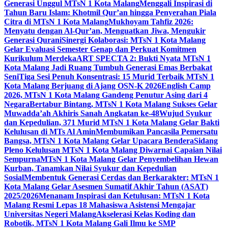
Generasi Unggul MTsN 1 Kota Malang
Menggali Inspirasi di
Tahun Baru Islam: Khotmil Qur’an hingga Penyerahan Piala
Citra di MTsN 1 Kota Malang
Mukhoyam Tahfiz 2026:
Menyatu dengan Al-Qur’an, Menguatkan Jiwa, Mengukir
Generasi Qurani
Sinergi Kolaborasi: MTsN 1 Kota Malang
Gelar Evaluasi Semester Genap dan Perkuat Komitmen
Kurikulum Merdeka
ART SPECTA 2: Bukti Nyata MTsN 1
Kota Malang Jadi Ruang Tumbuh Generasi Emas Berbakat
Seni
Tiga Sesi Penuh Konsentrasi: 15 Murid Terbaik MTsN 1
Kota Malang Berjuang di Ajang OSN-K 2026
English Camp
2026, MTsN 1 Kota Malang Gandeng Penutur Asing dari 4
Negara
Bertabur Bintang, MTsN 1 Kota Malang Sukses Gelar
Muwadda’ah Akhiris Sanah Angkatan ke-48
Wujud Syukur
dan Kepedulian, 371 Murid MTsN 1 Kota Malang Gelar Bakti
Kelulusan di MTs Al Amin
Membumikan Pancasila Pemersatu
Bangsa, MTsN 1 Kota Malang Gelar Upacara Bendera
Sidang
Pleno Kelulusan MTsN 1 Kota Malang Diwarnai Capaian Nilai
Sempurna
MTsN 1 Kota Malang Gelar Penyembelihan Hewan
Kurban, Tanamkan Nilai Syukur dan Kepedulian
Sosial
Membentuk Generasi Cerdas dan Berkarakter: MTsN 1
Kota Malang Gelar Asesmen Sumatif Akhir Tahun (ASAT)
2025/2026
Menanam Inspirasi dan Ketulusan: MTsN 1 Kota
Malang Resmi Lepas 18 Mahasiswa Asistensi Mengajar
Universitas Negeri Malang
Akselerasi Kelas Koding dan
Robotik, MTsN 1 Kota Malang Gali Ilmu ke SMP