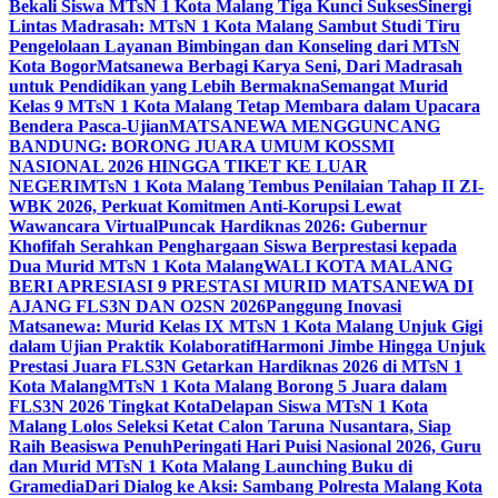
Bekali Siswa MTsN 1 Kota Malang Tiga Kunci Sukses
Sinergi
Lintas Madrasah: MTsN 1 Kota Malang Sambut Studi Tiru
Pengelolaan Layanan Bimbingan dan Konseling dari MTsN
Kota Bogor
Matsanewa Berbagi Karya Seni, Dari Madrasah
untuk Pendidikan yang Lebih Bermakna
Semangat Murid
Kelas 9 MTsN 1 Kota Malang Tetap Membara dalam Upacara
Bendera Pasca-Ujian
MATSANEWA MENGGUNCANG
BANDUNG: BORONG JUARA UMUM KOSSMI
NASIONAL 2026 HINGGA TIKET KE LUAR
NEGERI
MTsN 1 Kota Malang Tembus Penilaian Tahap II ZI-
WBK 2026, Perkuat Komitmen Anti-Korupsi Lewat
Wawancara Virtual
Puncak Hardiknas 2026: Gubernur
Khofifah Serahkan Penghargaan Siswa Berprestasi kepada
Dua Murid MTsN 1 Kota Malang
WALI KOTA MALANG
BERI APRESIASI 9 PRESTASI MURID MATSANEWA DI
AJANG FLS3N DAN O2SN 2026
Panggung Inovasi
Matsanewa: Murid Kelas IX MTsN 1 Kota Malang Unjuk Gigi
dalam Ujian Praktik Kolaboratif
Harmoni Jimbe Hingga Unjuk
Prestasi Juara FLS3N Getarkan Hardiknas 2026 di MTsN 1
Kota Malang
MTsN 1 Kota Malang Borong 5 Juara dalam
FLS3N 2026 Tingkat Kota
Delapan Siswa MTsN 1 Kota
Malang Lolos Seleksi Ketat Calon Taruna Nusantara, Siap
Raih Beasiswa Penuh
Peringati Hari Puisi Nasional 2026, Guru
dan Murid MTsN 1 Kota Malang Launching Buku di
Gramedia
Dari Dialog ke Aksi: Sambang Polresta Malang Kota