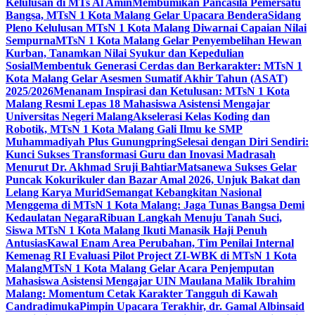
Kelulusan di MTs Al Amin
Membumikan Pancasila Pemersatu
Bangsa, MTsN 1 Kota Malang Gelar Upacara Bendera
Sidang
Pleno Kelulusan MTsN 1 Kota Malang Diwarnai Capaian Nilai
Sempurna
MTsN 1 Kota Malang Gelar Penyembelihan Hewan
Kurban, Tanamkan Nilai Syukur dan Kepedulian
Sosial
Membentuk Generasi Cerdas dan Berkarakter: MTsN 1
Kota Malang Gelar Asesmen Sumatif Akhir Tahun (ASAT)
2025/2026
Menanam Inspirasi dan Ketulusan: MTsN 1 Kota
Malang Resmi Lepas 18 Mahasiswa Asistensi Mengajar
Universitas Negeri Malang
Akselerasi Kelas Koding dan
Robotik, MTsN 1 Kota Malang Gali Ilmu ke SMP
Muhammadiyah Plus Gunungpring
Selesai dengan Diri Sendiri:
Kunci Sukses Transformasi Guru dan Inovasi Madrasah
Menurut Dr. Akhmad Sruji Bahtiar
Matsanewa Sukses Gelar
Puncak Kokurikuler dan Bazar Amal 2026, Unjuk Bakat dan
Lelang Karya Murid
Semangat Kebangkitan Nasional
Menggema di MTsN 1 Kota Malang: Jaga Tunas Bangsa Demi
Kedaulatan Negara
Ribuan Langkah Menuju Tanah Suci,
Siswa MTsN 1 Kota Malang Ikuti Manasik Haji Penuh
Antusias
Kawal Enam Area Perubahan, Tim Penilai Internal
Kemenag RI Evaluasi Pilot Project ZI-WBK di MTsN 1 Kota
Malang
MTsN 1 Kota Malang Gelar Acara Penjemputan
Mahasiswa Asistensi Mengajar UIN Maulana Malik Ibrahim
Malang: Momentum Cetak Karakter Tangguh di Kawah
Candradimuka
Pimpin Upacara Terakhir, dr. Gamal Albinsaid