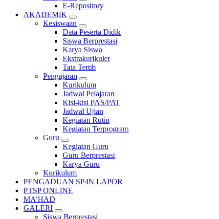
E-Repository
AKADEMIK
Kesiswaan
Data Peserta Didik
Siswa Berprestasi
Karya Siswa
Ekstrakurikuler
Tata Tertib
Pengajaran
Kurikulum
Jadwal Pelajaran
Kisi-kisi PAS/PAT
Jadwal Ujian
Kegiatan Rutin
Kegiatan Terprogram
Guru
Kegiatan Guru
Guru Berprestasi
Karya Guru
Kurikulum
PENGADUAN SP4N LAPOR
PTSP ONLINE
MA’HAD
GALERI
Siswa Berprestasi