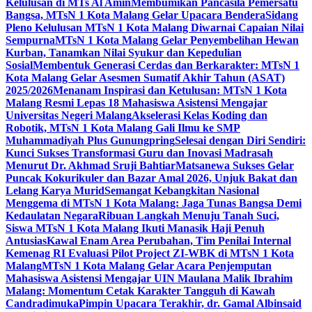
Kelulusan di MTs Al Amin
Membumikan Pancasila Pemersatu
Bangsa, MTsN 1 Kota Malang Gelar Upacara Bendera
Sidang
Pleno Kelulusan MTsN 1 Kota Malang Diwarnai Capaian Nilai
Sempurna
MTsN 1 Kota Malang Gelar Penyembelihan Hewan
Kurban, Tanamkan Nilai Syukur dan Kepedulian
Sosial
Membentuk Generasi Cerdas dan Berkarakter: MTsN 1
Kota Malang Gelar Asesmen Sumatif Akhir Tahun (ASAT)
2025/2026
Menanam Inspirasi dan Ketulusan: MTsN 1 Kota
Malang Resmi Lepas 18 Mahasiswa Asistensi Mengajar
Universitas Negeri Malang
Akselerasi Kelas Koding dan
Robotik, MTsN 1 Kota Malang Gali Ilmu ke SMP
Muhammadiyah Plus Gunungpring
Selesai dengan Diri Sendiri:
Kunci Sukses Transformasi Guru dan Inovasi Madrasah
Menurut Dr. Akhmad Sruji Bahtiar
Matsanewa Sukses Gelar
Puncak Kokurikuler dan Bazar Amal 2026, Unjuk Bakat dan
Lelang Karya Murid
Semangat Kebangkitan Nasional
Menggema di MTsN 1 Kota Malang: Jaga Tunas Bangsa Demi
Kedaulatan Negara
Ribuan Langkah Menuju Tanah Suci,
Siswa MTsN 1 Kota Malang Ikuti Manasik Haji Penuh
Antusias
Kawal Enam Area Perubahan, Tim Penilai Internal
Kemenag RI Evaluasi Pilot Project ZI-WBK di MTsN 1 Kota
Malang
MTsN 1 Kota Malang Gelar Acara Penjemputan
Mahasiswa Asistensi Mengajar UIN Maulana Malik Ibrahim
Malang: Momentum Cetak Karakter Tangguh di Kawah
Candradimuka
Pimpin Upacara Terakhir, dr. Gamal Albinsaid