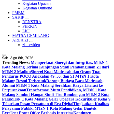
Kegiatan Upacara
Kegiatan Outbond
PMBM
SAKIP
RENSTRA
PERKIN
LKJ
MATSA GEMILANG
AREA ZI
zi – eviden
Sab. Agu 8th, 2026
Trending News:
Memperkuat Sinergi dan Integritas, MTsN 1
Kota Malang Terima Kunjungan Studi Pembangunan ZI dari
MTsN 2 Madiun
Sinergi Kuat Madrasah dan Orang Tua:
Pengurus POCO Angkatan 49, 50, dan 51 MTsN 1 Kota
Malang Resmi Terbentuk
Dorong Budaya Baca Madrasah,
Alumni MTsN 1 Kota Malang Serahkan Karya Literasi ke
Perpustakaan
Transformasi Mutu Pendidikan, MTsN 1 Kota
Malang Sambut Hangat Studi Tiru Rombongan MTsN 2 Kota
Palu
MTsN 1 Kota Malang Gelar Upacara Kokurikuler Kelas 9,
Tebarkan Pesan Persatuan di Era Digital
Tingkatkan Kualitas
Pelayanan Publik, MTsN 1 Kota Malang Gelar Bimtek
Excellent Front Office Berbasis Integritas
Kontingen