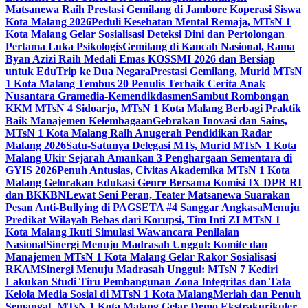
Matsanewa Raih Prestasi Gemilang di Jambore Koperasi Siswa
Kota Malang 2026
Peduli Kesehatan Mental Remaja, MTsN 1
Kota Malang Gelar Sosialisasi Deteksi Dini dan Pertolongan
Pertama Luka Psikologis
Gemilang di Kancah Nasional, Rama
Byan Azizi Raih Medali Emas KOSSMI 2026 dan Bersiap
untuk EduTrip ke Dua Negara
Prestasi Gemilang, Murid MTsN
1 Kota Malang Tembus 20 Penulis Terbaik Cerita Anak
Nusantara Gramedia-Kemendikdasmen
Sambut Rombongan
KKM MTsN 4 Sidoarjo, MTsN 1 Kota Malang Berbagi Praktik
Baik Manajemen Kelembagaan
Gebrakan Inovasi dan Sains,
MTsN 1 Kota Malang Raih Anugerah Pendidikan Radar
Malang 2026
Satu-Satunya Delegasi MTs, Murid MTsN 1 Kota
Malang Ukir Sejarah Amankan 3 Penghargaan Sementara di
GYIS 2026
Penuh Antusias, Civitas Akademika MTsN 1 Kota
Malang Gelorakan Edukasi Genre Bersama Komisi IX DPR RI
dan BKKBN
Lewat Seni Peran, Teater Matsanewa Suarakan
Pesan Anti-Bullying di PAGSETA #4 Sanggar Angkasa
Menuju
Predikat Wilayah Bebas dari Korupsi, Tim Inti ZI MTsN 1
Kota Malang Ikuti Simulasi Wawancara Penilaian
Nasional
Sinergi Menuju Madrasah Unggul: Komite dan
Manajemen MTsN 1 Kota Malang Gelar Rakor Sosialisasi
RKAM
Sinergi Menuju Madrasah Unggul: MTsN 7 Kediri
Lakukan Studi Tiru Pembangunan Zona Integritas dan Tata
Kelola Media Sosial di MTsN 1 Kota Malang
Meriah dan Penuh
Semangat, MTsN 1 Kota Malang Gelar Demo Ekstrakurikuler