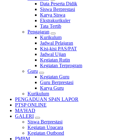
Data Peserta Didik
Siswa Berprestasi
Karya Siswa
Ekstrakurikuler
Tata Tertib
Pengajaran
Kurikulum
Jadwal Pelajaran
Kisi-kisi PAS/PAT
Jadwal Ujian
Kegiatan Rutin
Kegiatan Terprogram
Guru
Kegiatan Guru
Guru Berprestasi
Karya Guru
Kurikulum
PENGADUAN SP4N LAPOR
PTSP ONLINE
MA’HAD
GALERI
Siswa Berprestasi
Kegiatan Upacara
Kegiatan Outbond
PMBM