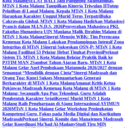
Kota Malang
SELAT BALI Jadi Panggung Akuntabilitas,
MTsN 1 Kota Malang Tampilkan Kinerja Triwulan II
Tutup
Pelatihan di Lanal Malang, Kepala MTsN 1 Kota Malang
Harapkan Karakter Unggul Murid Terus Terpatri
Buka
Cakrawala Global, MTsN 1 Kota Malang Hadirkan Mahasiswi
Prancis dalam M.I.N.D.S. 2026
Penyerahan Mahasiswa PKL
Fakultas Humaniora UIN Maulana Malik Ibrahim Malang di
MTsN 1 Kota Malang
Sinergi Menuju WBK: Tim Perencana
Kemenag Kota Malang Lakukan Pendampingan Intensif Zona
Integritas di MTsN 1
Sinergi Sukseskan OSN-P: MTsN 1 Kota
Malang Fasilitasi 53 Pelajar Hebat Tingkat Provinsi
Perkuat
Sistem TI, MTsN 1 Kota Malang Belajar Praktik Baik ke
P3TIM MAN 2
Sambut Tahun Ajaran Baru, MTsN 1 Kota
Malang Gelar Apel Pembukaan Matamuda 2026/2027 dengan
Semangat “Mendidik dengan Cinta”
Sinergi Madrasah dan
Orang Tua: Kunci Sukses Mengantarkan Generasi
Berkarakter di MTsN 1 Kota Malang
Amanat Kritis Ketua
Pokjawas Madrasah Kemenag Kota Malang di MTsN 1 Kota
Malang: Secanggih Apa Pun Teknologi, Guru Adalah
Pembentuk Karakter Sejati
Keren! Murid MTsN 1 Kota
Malang Raih Penghargaan di Ajang Internasional AYIMUN
2026
MTsN 1 Kota Malang Gelar Workshop Peningkatan
Kompetensi Guru, Fokus pada Media Digital dan Kurikulum
Madrasah
Perkuat Sinergi, Komite dan Manajemen Madrasah
Gelar Koordinasi Ma’had Al-Madany
Studi Tiru MIN