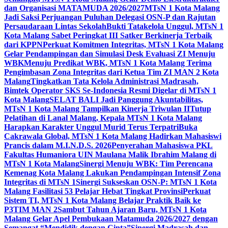
dan Organisasi MATAMUDA 2026/2027
MTsN 1 Kota Malang
Jadi Saksi Perjuangan Puluhan Delegasi OSN-P dan Rajutan
Persaudaraan Lintas Sekolah
Bukti Tatakelola Unggul, MTsN 1
Kota Malang Sabet Peringkat III Satker Berkinerja Terbaik
dari KPPN
Perkuat Komitmen Integritas, MTsN 1 Kota Malang
Gelar Pendampingan dan Simulasi Desk Evaluasi ZI Menuju
WBK
Menuju Predikat WBK, MTsN 1 Kota Malang Terima
Pengimbasan Zona Integritas dari Ketua Tim ZI MAN 2 Kota
Malang
Tingkatkan Tata Kelola Administrasi Madrasah,
Bimtek Operator SKS Se-Indonesia Resmi Digelar di MTsN 1
Kota Malang
SELAT BALI Jadi Panggung Akuntabilitas,
MTsN 1 Kota Malang Tampilkan Kinerja Triwulan II
Tutup
Pelatihan di Lanal Malang, Kepala MTsN 1 Kota Malang
Harapkan Karakter Unggul Murid Terus Terpatri
Buka
Cakrawala Global, MTsN 1 Kota Malang Hadirkan Mahasiswi
Prancis dalam M.I.N.D.S. 2026
Penyerahan Mahasiswa PKL
Fakultas Humaniora UIN Maulana Malik Ibrahim Malang di
MTsN 1 Kota Malang
Sinergi Menuju WBK: Tim Perencana
Kemenag Kota Malang Lakukan Pendampingan Intensif Zona
Integritas di MTsN 1
Sinergi Sukseskan OSN-P: MTsN 1 Kota
Malang Fasilitasi 53 Pelajar Hebat Tingkat Provinsi
Perkuat
Sistem TI, MTsN 1 Kota Malang Belajar Praktik Baik ke
P3TIM MAN 2
Sambut Tahun Ajaran Baru, MTsN 1 Kota
Malang Gelar Apel Pembukaan Matamuda 2026/2027 dengan
Semangat “Mendidik dengan Cinta”
Sinergi Madrasah dan