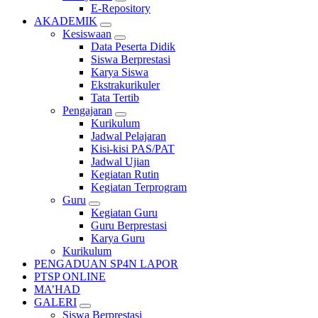
E-Repository
AKADEMIK
Kesiswaan
Data Peserta Didik
Siswa Berprestasi
Karya Siswa
Ekstrakurikuler
Tata Tertib
Pengajaran
Kurikulum
Jadwal Pelajaran
Kisi-kisi PAS/PAT
Jadwal Ujian
Kegiatan Rutin
Kegiatan Terprogram
Guru
Kegiatan Guru
Guru Berprestasi
Karya Guru
Kurikulum
PENGADUAN SP4N LAPOR
PTSP ONLINE
MA’HAD
GALERI
Siswa Berprestasi