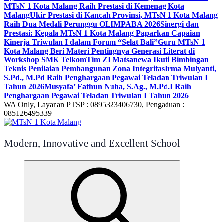
MTsN 1 Kota Malang Raih Prestasi di Kemenag Kota
Malang
Ukir Prestasi di Kancah Provinsi, MTsN 1 Kota Malang
Raih Dua Medali Perunggu OLIMPABA 2026
Sinergi dan
Prestasi: Kepala MTsN 1 Kota Malang Paparkan Capaian
Kinerja Triwulan I dalam Forum “Selat Bali”
Guru MTsN 1
Kota Malang Beri Materi Pentingnya Generasi Literat di
Workshop SMK Telkom
Tim ZI Matsanewa Ikuti Bimbingan
Teknis Penilaian Pembangunan Zona Integritas
Irma Mulyanti,
S.Pd., M.Pd Raih Penghargaan Pegawai Teladan Triwulan I
Tahun 2026
Musyafa’ Fathun Nuha, S.Ag., M.Pd.I Raih
Penghargaan Pegawai Teladan Triwulan I Tahun 2026
WA Only, Layanan PTSP : 0895323406730, Pengaduan :
085126495339
Modern, Innovative and Excellent School