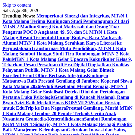
Skip to content
Sab. Agu 8th, 2026
Trending News:
Memperkuat Sinergi dan Integritas, MTsN 1
Kota Malang Terima Kunjungan Studi Pembangunan ZI dari
MTsN 2 Madiun
Sinergi Kuat Madrasah dan Orang Tua:
Pengurus POCO Angkatan 49, 50, dan 51 MTsN 1 Kota
Malang Resmi Terbentuk
Dorong Budaya Baca Madrasah,
Alumni MTsN 1 Kota Malang Serahkan Karya Literasi ke
Perpustakaan
Transformasi Mutu Pendidikan, MTsN 1 Kota
Malang Sambut Hangat Studi Tiru Rombongan MTsN 2 Kota
Palu
MTsN 1 Kota Malang Gelar Upacara Kokurikuler Kelas 9,
Tebarkan Pesan Persatuan di Era Digital
Tingkatkan Kualitas
Pelayanan Publik, MTsN 1 Kota Malang Gelar Bimtek
Excellent Front Office Berbasis Integritas
Kontingen
Matsanewa Raih Prestasi Gemilang di Jambore Koperasi Siswa
Kota Malang 2026
Peduli Kesehatan Mental Remaja, MTsN 1
Kota Malang Gelar Sosialisasi Deteksi Dini dan Pertolongan
Pertama Luka Psikologis
Gemilang di Kancah Nasional, Rama
Byan Azizi Raih Medali Emas KOSSMI 2026 dan Bersiap
untuk EduTrip ke Dua Negara
Prestasi Gemilang, Murid MTsN
1 Kota Malang Tembus 20 Penulis Terbaik Cerita Anak
Nusantara Gramedia-Kemendikdasmen
Sambut Rombongan
KKM MTsN 4 Sidoarjo, MTsN 1 Kota Malang Berbagi Praktik
Baik Manajemen Kelembagaan
Gebrakan Inovasi dan Sains,