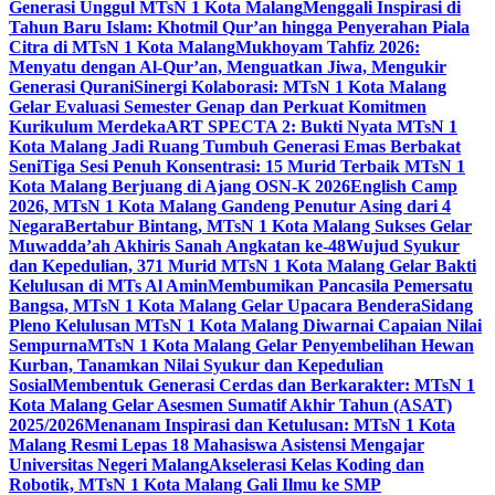
Generasi Unggul MTsN 1 Kota Malang
Menggali Inspirasi di
Tahun Baru Islam: Khotmil Qur’an hingga Penyerahan Piala
Citra di MTsN 1 Kota Malang
Mukhoyam Tahfiz 2026:
Menyatu dengan Al-Qur’an, Menguatkan Jiwa, Mengukir
Generasi Qurani
Sinergi Kolaborasi: MTsN 1 Kota Malang
Gelar Evaluasi Semester Genap dan Perkuat Komitmen
Kurikulum Merdeka
ART SPECTA 2: Bukti Nyata MTsN 1
Kota Malang Jadi Ruang Tumbuh Generasi Emas Berbakat
Seni
Tiga Sesi Penuh Konsentrasi: 15 Murid Terbaik MTsN 1
Kota Malang Berjuang di Ajang OSN-K 2026
English Camp
2026, MTsN 1 Kota Malang Gandeng Penutur Asing dari 4
Negara
Bertabur Bintang, MTsN 1 Kota Malang Sukses Gelar
Muwadda’ah Akhiris Sanah Angkatan ke-48
Wujud Syukur
dan Kepedulian, 371 Murid MTsN 1 Kota Malang Gelar Bakti
Kelulusan di MTs Al Amin
Membumikan Pancasila Pemersatu
Bangsa, MTsN 1 Kota Malang Gelar Upacara Bendera
Sidang
Pleno Kelulusan MTsN 1 Kota Malang Diwarnai Capaian Nilai
Sempurna
MTsN 1 Kota Malang Gelar Penyembelihan Hewan
Kurban, Tanamkan Nilai Syukur dan Kepedulian
Sosial
Membentuk Generasi Cerdas dan Berkarakter: MTsN 1
Kota Malang Gelar Asesmen Sumatif Akhir Tahun (ASAT)
2025/2026
Menanam Inspirasi dan Ketulusan: MTsN 1 Kota
Malang Resmi Lepas 18 Mahasiswa Asistensi Mengajar
Universitas Negeri Malang
Akselerasi Kelas Koding dan
Robotik, MTsN 1 Kota Malang Gali Ilmu ke SMP