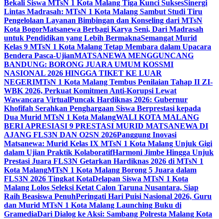
Bekali Siswa MTsN 1 Kota Malang Tiga Kunci Sukses
Sinergi
Lintas Madrasah: MTsN 1 Kota Malang Sambut Studi Tiru
Pengelolaan Layanan Bimbingan dan Konseling dari MTsN
Kota Bogor
Matsanewa Berbagi Karya Seni, Dari Madrasah
untuk Pendidikan yang Lebih Bermakna
Semangat Murid
Kelas 9 MTsN 1 Kota Malang Tetap Membara dalam Upacara
Bendera Pasca-Ujian
MATSANEWA MENGGUNCANG
BANDUNG: BORONG JUARA UMUM KOSSMI
NASIONAL 2026 HINGGA TIKET KE LUAR
NEGERI
MTsN 1 Kota Malang Tembus Penilaian Tahap II ZI-
WBK 2026, Perkuat Komitmen Anti-Korupsi Lewat
Wawancara Virtual
Puncak Hardiknas 2026: Gubernur
Khofifah Serahkan Penghargaan Siswa Berprestasi kepada
Dua Murid MTsN 1 Kota Malang
WALI KOTA MALANG
BERI APRESIASI 9 PRESTASI MURID MATSANEWA DI
AJANG FLS3N DAN O2SN 2026
Panggung Inovasi
Matsanewa: Murid Kelas IX MTsN 1 Kota Malang Unjuk Gigi
dalam Ujian Praktik Kolaboratif
Harmoni Jimbe Hingga Unjuk
Prestasi Juara FLS3N Getarkan Hardiknas 2026 di MTsN 1
Kota Malang
MTsN 1 Kota Malang Borong 5 Juara dalam
FLS3N 2026 Tingkat Kota
Delapan Siswa MTsN 1 Kota
Malang Lolos Seleksi Ketat Calon Taruna Nusantara, Siap
Raih Beasiswa Penuh
Peringati Hari Puisi Nasional 2026, Guru
dan Murid MTsN 1 Kota Malang Launching Buku di
Gramedia
Dari Dialog ke Aksi: Sambang Polresta Malang Kota