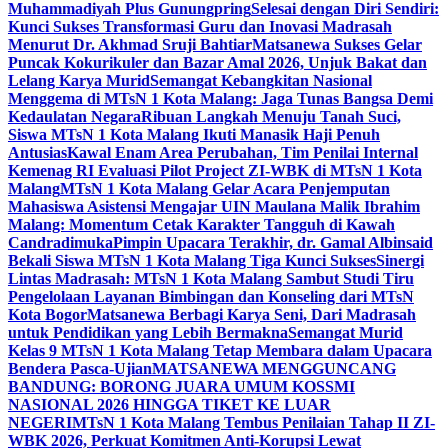
Muhammadiyah Plus Gunungpring
Selesai dengan Diri Sendiri:
Kunci Sukses Transformasi Guru dan Inovasi Madrasah
Menurut Dr. Akhmad Sruji Bahtiar
Matsanewa Sukses Gelar
Puncak Kokurikuler dan Bazar Amal 2026, Unjuk Bakat dan
Lelang Karya Murid
Semangat Kebangkitan Nasional
Menggema di MTsN 1 Kota Malang: Jaga Tunas Bangsa Demi
Kedaulatan Negara
Ribuan Langkah Menuju Tanah Suci,
Siswa MTsN 1 Kota Malang Ikuti Manasik Haji Penuh
Antusias
Kawal Enam Area Perubahan, Tim Penilai Internal
Kemenag RI Evaluasi Pilot Project ZI-WBK di MTsN 1 Kota
Malang
MTsN 1 Kota Malang Gelar Acara Penjemputan
Mahasiswa Asistensi Mengajar UIN Maulana Malik Ibrahim
Malang: Momentum Cetak Karakter Tangguh di Kawah
Candradimuka
Pimpin Upacara Terakhir, dr. Gamal Albinsaid
Bekali Siswa MTsN 1 Kota Malang Tiga Kunci Sukses
Sinergi
Lintas Madrasah: MTsN 1 Kota Malang Sambut Studi Tiru
Pengelolaan Layanan Bimbingan dan Konseling dari MTsN
Kota Bogor
Matsanewa Berbagi Karya Seni, Dari Madrasah
untuk Pendidikan yang Lebih Bermakna
Semangat Murid
Kelas 9 MTsN 1 Kota Malang Tetap Membara dalam Upacara
Bendera Pasca-Ujian
MATSANEWA MENGGUNCANG
BANDUNG: BORONG JUARA UMUM KOSSMI
NASIONAL 2026 HINGGA TIKET KE LUAR
NEGERI
MTsN 1 Kota Malang Tembus Penilaian Tahap II ZI-
WBK 2026, Perkuat Komitmen Anti-Korupsi Lewat