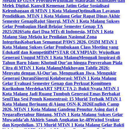
Melaju ke O2SN Provinsi
Wujudkan Madrasah Akuntabel dan
Melek Digital, Kanwil Kemenag Jatim Gelar Sosialisasi
Kelembagaan di MTsN 1 Kota Malang
Optimalkan Layanan
Pendidikan, MTsN 1 Kota Malang Gelar Rapat Dinas Akhir
Semester Genap
Rajut Sinergi, MTsN 1 Kota Malang Sukses
Gelar Pembagian Hasil Belajar Semester Genap TA
2025/2026
Satu dari Dua MTs di Indonesia, MTsN 1 Kota
Malang Siap Melaju ke Penilaian Nasional Zona
Integritas
Kobarkan Semangat PAWS 2026, OSIM MTsN 1
Kota Malang Sukses Gelar Pembukaan Class Meeting yang
Edukatif dan Kompetitif
M*STAR OLYMPIAD: Wujudkan
Generasi Unggul MTsN 1 Kota Malang
Menggali Inspirasi di
Tahun Baru Islam: Khotmil Qur’an hingga Penyerahan Piala
Citra di MTsN 1 Kota Malang
Mukhoyam Tahfiz 2026:
Menyatu dengan Al-Qur’an, Menguatkan Jiwa, Mengukir
Generasi Qurani
Sinergi Kolaborasi: MTsN 1 Kota Malang
Gelar Evaluasi Semester Genap dan Perkuat Komitmen
Kurikulum Merdeka
ART SPECTA 2: Bukti Nyata MTsN 1
Kota Malang Jadi Ruang Tumbuh Generasi Emas Berbakat
Seni
Tiga Sesi Penuh Konsentrasi: 15 Murid Terbaik MTsN 1
Kota Malang Berjuang di Ajang OSN-K 2026
English Camp
2026, MTsN 1 Kota Malang Gandeng Penutur Asing dari 4
Negara
Bertabur Bintang, MTsN 1 Kota Malang Sukses Gelar
Muwadda’ah Akhiris Sanah Angkatan ke-48
Wujud Syukur
dan Kepedulian, 371 Murid MTsN 1 Kota Malang Gelar Bakti