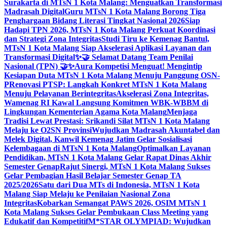
Surakarta di MTsN 1 Kota Malang: Menguatkan Transformasi
Madrasah Digital
Guru MTsN 1 Kota Malang Borong Tiga
Penghargaan Bidang Literasi Tingkat Nasional 2026
Siap
Hadapi TPN 2026, MTsN 1 Kota Malang Perkuat Koordinasi
dan Strategi Zona Integritas
Studi Tiru ke Kemenag Bantul,
MTsN 1 Kota Malang Siap Akselerasi Aplikasi Layanan dan
Transformasi Digital
✨🤝 Selamat Datang Team Penilai
Nasional (TPN) 🤝✨
Aura Kompetisi Menguat! Mengintip
Kesiapan Duta MTsN 1 Kota Malang Menuju Panggung OSN-
P
Renovasi PTSP: Langkah Konkret MTsN 1 Kota Malang
Menuju Pelayanan Berintegritas
Akselerasi Zona Integritas,
Wamenag RI Kawal Langsung Komitmen WBK-WBBM di
Lingkungan Kementerian Agama Kota Malang
Menjaga
Tradisi Lewat Prestasi: Srikandi Silat MTsN 1 Kota Malang
Melaju ke O2SN Provinsi
Wujudkan Madrasah Akuntabel dan
Melek Digital, Kanwil Kemenag Jatim Gelar Sosialisasi
Kelembagaan di MTsN 1 Kota Malang
Optimalkan Layanan
Pendidikan, MTsN 1 Kota Malang Gelar Rapat Dinas Akhir
Semester Genap
Rajut Sinergi, MTsN 1 Kota Malang Sukses
Gelar Pembagian Hasil Belajar Semester Genap TA
2025/2026
Satu dari Dua MTs di Indonesia, MTsN 1 Kota
Malang Siap Melaju ke Penilaian Nasional Zona
Integritas
Kobarkan Semangat PAWS 2026, OSIM MTsN 1
Kota Malang Sukses Gelar Pembukaan Class Meeting yang
Edukatif dan Kompetitif
M*STAR OLYMPIAD: Wujudkan