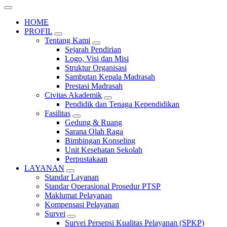
HOME
PROFIL
Tentang Kami
Sejarah Pendirian
Logo, Visi dan Misi
Struktur Organisasi
Sambutan Kepala Madrasah
Prestasi Madrasah
Civitas Akademik
Pendidik dan Tenaga Kependidikan
Fasilitas
Gedung & Ruang
Sarana Olah Raga
Bimbingan Konseling
Unit Kesehatan Sekolah
Perpustakaan
LAYANAN
Standar Layanan
Standar Operasional Prosedur PTSP
Maklumat Pelayanan
Kompensasi Pelayanan
Survei
Survei Persepsi Kualitas Pelayanan (SPKP)