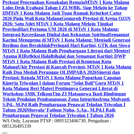
Perkuat Pencegahan Kenakalan Remaja
MTsN 1 Kota Malang
Lolos Desk Evaluasi Tahap I ZI-WBK, Siap Melaju ke Tahap
II
MTsN 1 Kota Malang Jadi Tuan Rumah Kejurkot Catur
2026 Piala Wali Kota Malang
Gemuruh Prestasi di Arena O2SN
2026: Satu Atlet MTsN 1 Kota Malang Melaju Tingkat
Provinsi
Hari Pertama UM 2026 di MTsN 1 Kota Malang:
Integrasi Kecerdasan Digital dan Kekuatan Spiritual
Semangat
Kartini Menggema di MTsN 1 Kota Malang: Menjadi Generasi
Berilmu dan Berakhlak
Peringati Hari Kartini, GTK dan Siswa
MTsN 1 Kota Malang Raih Penghargaan Literasi dari Menteri
Agama RI
Refleksi Halalbihalal dan Semangat Kartini: DWP
MTsN 1 Kota Malang Raih Prestasi di Kemenag Kota
Malang
Ukir Prestasi di Kancah Provinsi, MTsN 1 Kota Malang
Raih Dua Medali Perunggu OLIMPABA 2026
Sinergi dan
Prestasi: Kepala MTsN 1 Kota Malang Paparkan Capaian
Kinerja Triwulan I dalam Forum “Selat Bali”
Guru MTsN 1
Kota Malang Beri Materi Pentingnya Generasi Literat di
Workshop SMK Telkom
Tim ZI Matsanewa Ikuti Bimbingan
Teknis Penilaian Pembangunan Zona Integritas
Irma Mulyanti,
S.Pd., M.Pd Raih Penghargaan Pegawai Teladan Triwulan I
Tahun 2026
Musyafa’ Fathun Nuha, S.Ag., M.Pd.I Raih
Penghargaan Pegawai Teladan Triwulan I Tahun 2026
WA Only, Layanan PTSP : 0895323406730, Pengaduan :
085126495339