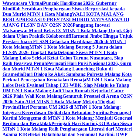
Wawancara Virtual
Puncak Hardiknas 2026: Gubernur
Khofifah Serahkan Penghargaan Siswa Berprestasi kepada
Dua Murid MTsN 1 Kota Malang
WALI KOTA MALANG
BERI APRESIASI 9 PRESTASI MURID MATSANEWA DI
AJANG FLS3N DAN O2SN 2026
Panggung Inovasi
Matsanewa: Murid Kelas IX MTsN 1 Kota Malang Unjuk Gigi
dalam Ujian Praktik Kolaboratif
Harmoni Jimbe Hingga Unjuk
Prestasi Juara FLS3N Getarkan Hardiknas 2026 di MTsN 1
Kota Malang
MTsN 1 Kota Malang Borong 5 Juara dalam
FLS3N 2026 Tingkat Kota
Delapan Siswa MTsN 1 Kota
Malang Lolos Seleksi Ketat Calon Taruna Nusantara, Siap
Raih Beasiswa Penuh
Peringati Hari Puisi Nasional 2026, Guru
dan Murid MTsN 1 Kota Malang Launching Buku di
Gramedia
Dari Dialog ke Aksi: Sambang Polresta Malang Kota
Perkuat Pencegahan Kenakalan Remaja
MTsN 1 Kota Malang
Lolos Desk Evaluasi Tahap I ZI-WBK, Siap Melaju ke Tahap
II
MTsN 1 Kota Malang Jadi Tuan Rumah Kejurkot Catur
2026 Piala Wali Kota Malang
Gemuruh Prestasi di Arena O2SN
2026: Satu Atlet MTsN 1 Kota Malang Melaju Tingkat
Provinsi
Hari Pertama UM 2026 di MTsN 1 Kota Malang:
Integrasi Kecerdasan Digital dan Kekuatan Spiritual
Semangat
Kartini Menggema di MTsN 1 Kota Malang: Menjadi Generasi
Berilmu dan Berakhlak
Peringati Hari Kartini, GTK dan Siswa
MTsN 1 Kota Malang Raih Penghargaan Literasi dari Menteri
Agama RI
Refleksi Halalbihalal dan Semangat Kartini: DWP