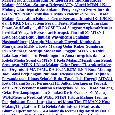
MTsN 1 Kota Malang Raih Anugerah Pendidikan Radar
Malang 2026
Satu-Satunya Delegasi MTs, Murid MTsN 1 Kota
Malang Ukir Sejarah Amankan 3 Penghargaan Sementara di
GYIS 2026
Penuh Antusias, Civitas Akademika MTsN 1 Kota
Malang Gelorakan Edukasi Genre Bersama Komisi IX DPR RI
dan BKKBN
Lewat Seni Peran, Teater Matsanewa Suarakan
Pesan Anti-Bullying di PAGSETA #4 Sanggar Angkasa
Menuju
Predikat Wilayah Bebas dari Korupsi, Tim Inti ZI MTsN 1
Kota Malang Ikuti Simulasi Wawancara Penilaian
Nasional
Sinergi Menuju Madrasah Unggul: Komite dan
Manajemen MTsN 1 Kota Malang Gelar Rakor Sosialisasi
RKAM
Sinergi Menuju Madrasah Unggul: MTsN 7 Kediri
Lakukan Studi Tiru Pembangunan Zona Integritas dan Tata
Kelola Media Sosial di MTsN 1 Kota Malang
Meriah dan Penuh
Semangat, MTsN 1 Kota Malang Gelar Demo Ekstrakurikuler
dan Organisasi MATAMUDA 2026/2027
MTsN 1 Kota Malang
Jadi Saksi Perjuangan Puluhan Delegasi OSN-P dan Rajutan
Persaudaraan Lintas Sekolah
Bukti Tatakelola Unggul, MTsN 1
Kota Malang Sabet Peringkat III Satker Berkinerja Terbaik
dari KPPN
Perkuat Komitmen Integritas, MTsN 1 Kota Malang
Gelar Pendampingan dan Simulasi Desk Evaluasi ZI Menuju
WBK
Menuju Predikat WBK, MTsN 1 Kota Malang Terima
Pengimbasan Zona Integritas dari Ketua Tim ZI MAN 2 Kota
Malang
Tingkatkan Tata Kelola Administrasi Madrasah,
Bimtek Operator SKS Se-Indonesia Resmi Digelar di MTsN 1