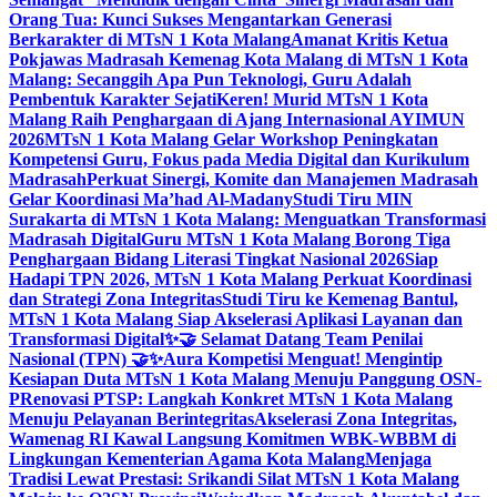
Orang Tua: Kunci Sukses Mengantarkan Generasi
Berkarakter di MTsN 1 Kota Malang
Amanat Kritis Ketua
Pokjawas Madrasah Kemenag Kota Malang di MTsN 1 Kota
Malang: Secanggih Apa Pun Teknologi, Guru Adalah
Pembentuk Karakter Sejati
Keren! Murid MTsN 1 Kota
Malang Raih Penghargaan di Ajang Internasional AYIMUN
2026
MTsN 1 Kota Malang Gelar Workshop Peningkatan
Kompetensi Guru, Fokus pada Media Digital dan Kurikulum
Madrasah
Perkuat Sinergi, Komite dan Manajemen Madrasah
Gelar Koordinasi Ma’had Al-Madany
Studi Tiru MIN
Surakarta di MTsN 1 Kota Malang: Menguatkan Transformasi
Madrasah Digital
Guru MTsN 1 Kota Malang Borong Tiga
Penghargaan Bidang Literasi Tingkat Nasional 2026
Siap
Hadapi TPN 2026, MTsN 1 Kota Malang Perkuat Koordinasi
dan Strategi Zona Integritas
Studi Tiru ke Kemenag Bantul,
MTsN 1 Kota Malang Siap Akselerasi Aplikasi Layanan dan
Transformasi Digital
✨🤝 Selamat Datang Team Penilai
Nasional (TPN) 🤝✨
Aura Kompetisi Menguat! Mengintip
Kesiapan Duta MTsN 1 Kota Malang Menuju Panggung OSN-
P
Renovasi PTSP: Langkah Konkret MTsN 1 Kota Malang
Menuju Pelayanan Berintegritas
Akselerasi Zona Integritas,
Wamenag RI Kawal Langsung Komitmen WBK-WBBM di
Lingkungan Kementerian Agama Kota Malang
Menjaga
Tradisi Lewat Prestasi: Srikandi Silat MTsN 1 Kota Malang