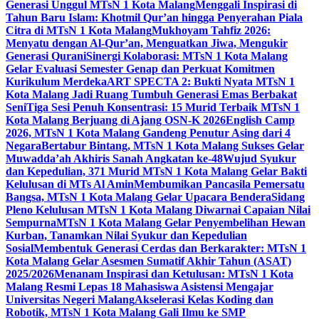
Generasi Unggul MTsN 1 Kota Malang
Menggali Inspirasi di
Tahun Baru Islam: Khotmil Qur’an hingga Penyerahan Piala
Citra di MTsN 1 Kota Malang
Mukhoyam Tahfiz 2026:
Menyatu dengan Al-Qur’an, Menguatkan Jiwa, Mengukir
Generasi Qurani
Sinergi Kolaborasi: MTsN 1 Kota Malang
Gelar Evaluasi Semester Genap dan Perkuat Komitmen
Kurikulum Merdeka
ART SPECTA 2: Bukti Nyata MTsN 1
Kota Malang Jadi Ruang Tumbuh Generasi Emas Berbakat
Seni
Tiga Sesi Penuh Konsentrasi: 15 Murid Terbaik MTsN 1
Kota Malang Berjuang di Ajang OSN-K 2026
English Camp
2026, MTsN 1 Kota Malang Gandeng Penutur Asing dari 4
Negara
Bertabur Bintang, MTsN 1 Kota Malang Sukses Gelar
Muwadda’ah Akhiris Sanah Angkatan ke-48
Wujud Syukur
dan Kepedulian, 371 Murid MTsN 1 Kota Malang Gelar Bakti
Kelulusan di MTs Al Amin
Membumikan Pancasila Pemersatu
Bangsa, MTsN 1 Kota Malang Gelar Upacara Bendera
Sidang
Pleno Kelulusan MTsN 1 Kota Malang Diwarnai Capaian Nilai
Sempurna
MTsN 1 Kota Malang Gelar Penyembelihan Hewan
Kurban, Tanamkan Nilai Syukur dan Kepedulian
Sosial
Membentuk Generasi Cerdas dan Berkarakter: MTsN 1
Kota Malang Gelar Asesmen Sumatif Akhir Tahun (ASAT)
2025/2026
Menanam Inspirasi dan Ketulusan: MTsN 1 Kota
Malang Resmi Lepas 18 Mahasiswa Asistensi Mengajar
Universitas Negeri Malang
Akselerasi Kelas Koding dan
Robotik, MTsN 1 Kota Malang Gali Ilmu ke SMP