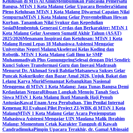
Kelulusan di MTs Al Amin
Membumikan Pancasila Pemersatu
Bangsa, MTsN 1 Kota Malang Gelar Upacara Bendera
Sidang
Pleno Kelulusan MTsN 1 Kota Malang Diwarnai Capaian Nilai
Sempurna
MTsN 1 Kota Malang Gelar Penyembelihan Hewan
Kurban, Tanamkan Nilai Syukur dan Kepedulian
Sosial
Membentuk Generasi Cerdas dan Berkarakter: MTsN 1
Kota Malang Gelar Asesmen Sumatif Akhir Tahun (ASAT)
2025/2026
Menanam Inspirasi dan Ketulusan: MTsN 1 Kota
Malang Resmi Lepas 18 Mahasiswa Asistensi Mengajar
Universitas Negeri Malang
Akselerasi Kelas Koding dan
Robotik, MTsN 1 Kota Malang Gali Ilmu ke SMP
Muhammadiyah Plus Gunungpring
Selesai dengan Diri Sendiri:
Kunci Sukses Transformasi Guru dan Inovasi Madrasah
Menurut Dr. Akhmad Sruji Bahtiar
Matsanewa Sukses Gelar
Puncak Kokurikuler dan Bazar Amal 2026, Unjuk Bakat dan
Lelang Karya Murid
Semangat Kebangkitan Nasional
Menggema di MTsN 1 Kota Malang: Jaga Tunas Bangsa Demi
Kedaulatan Negara
Ribuan Langkah Menuju Tanah Suci,
Siswa MTsN 1 Kota Malang Ikuti Manasik Haji Penuh
Antusias
Kawal Enam Area Perubahan, Tim Penilai Internal
Kemenag RI Evaluasi Pilot Project ZI-WBK di MTsN 1 Kota
Malang
MTsN 1 Kota Malang Gelar Acara Penjemputan
Mahasiswa Asistensi Mengajar UIN Maulana Malik Ibrahim
Malang: Momentum Cetak Karakter Tangguh di Kawah
Candradimuka
Pimpin Upacara Terakhir, dr. Gamal Albinsaid