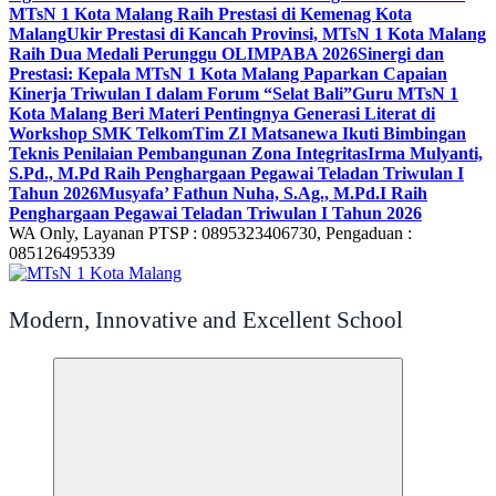
MTsN 1 Kota Malang Raih Prestasi di Kemenag Kota
Malang
Ukir Prestasi di Kancah Provinsi, MTsN 1 Kota Malang
Raih Dua Medali Perunggu OLIMPABA 2026
Sinergi dan
Prestasi: Kepala MTsN 1 Kota Malang Paparkan Capaian
Kinerja Triwulan I dalam Forum “Selat Bali”
Guru MTsN 1
Kota Malang Beri Materi Pentingnya Generasi Literat di
Workshop SMK Telkom
Tim ZI Matsanewa Ikuti Bimbingan
Teknis Penilaian Pembangunan Zona Integritas
Irma Mulyanti,
S.Pd., M.Pd Raih Penghargaan Pegawai Teladan Triwulan I
Tahun 2026
Musyafa’ Fathun Nuha, S.Ag., M.Pd.I Raih
Penghargaan Pegawai Teladan Triwulan I Tahun 2026
WA Only, Layanan PTSP : 0895323406730, Pengaduan :
085126495339
Modern, Innovative and Excellent School