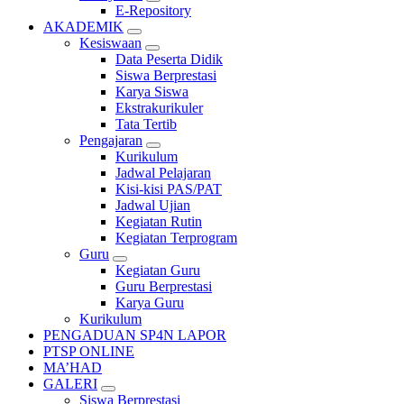
E-Repository
AKADEMIK
Kesiswaan
Data Peserta Didik
Siswa Berprestasi
Karya Siswa
Ekstrakurikuler
Tata Tertib
Pengajaran
Kurikulum
Jadwal Pelajaran
Kisi-kisi PAS/PAT
Jadwal Ujian
Kegiatan Rutin
Kegiatan Terprogram
Guru
Kegiatan Guru
Guru Berprestasi
Karya Guru
Kurikulum
PENGADUAN SP4N LAPOR
PTSP ONLINE
MA’HAD
GALERI
Siswa Berprestasi