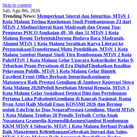
Skip to content
Sab. Agu 8th, 2026
Trending News:
Memperkuat Sinergi dan Integritas, MTsN 1
Kota Malang Terima Kunjungan Studi Pembangunan ZI dari
MTsN 2 Madiun
Sinergi Kuat Madrasah dan Orang Tua:
Pengurus POCO Angkatan 49, 50, dan 51 MTsN 1 Kota
Malang Resmi Terbentuk
Dorong Budaya Baca Madrasah,
Alumni MTsN 1 Kota Malang Serahkan Karya Literasi ke
Perpustakaan
Transformasi Mutu Pendidikan, MTsN 1 Kota
Malang Sambut Hangat Studi Tiru Rombongan MTsN 2 Kota
Palu
MTsN 1 Kota Malang Gelar Upacara Kokurikuler Kelas 9,
Tebarkan Pesan Persatuan di Era Digital
Tingkatkan Kualitas
Pelayanan Publik, MTsN 1 Kota Malang Gelar Bimtek
Excellent Front Office Berbasis Integritas
Kontingen
Matsanewa Raih Prestasi Gemilang di Jambore Koperasi Siswa
Kota Malang 2026
Peduli Kesehatan Mental Remaja, MTsN 1
Kota Malang Gelar Sosialisasi Deteksi Dini dan Pertolongan
Pertama Luka Psikologis
Gemilang di Kancah Nasional, Rama
Byan Azizi Raih Medali Emas KOSSMI 2026 dan Bersiap
untuk EduTrip ke Dua Negara
Prestasi Gemilang, Murid MTsN
1 Kota Malang Tembus 20 Penulis Terbaik Cerita Anak
Nusantara Gramedia-Kemendikdasmen
Sambut Rombongan
KKM MTsN 4 Sidoarjo, MTsN 1 Kota Malang Berbagi Praktik
Baik Manajemen Kelembagaan
Gebrakan Inovasi dan Sains,