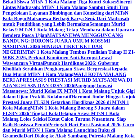
Bekali Siswa MTsN 1 Kota Malang Tiga Kunci Sukses
Sinergi
Lintas Madrasah: MTsN 1 Kota Malang Sambut Studi Tiru
Pengelolaan Layanan Bimbingan dan Konseling dari MTsN
Kota Bogor
Matsanewa Berbagi Karya Seni, Dari Madrasah
untuk Pendidikan yang Lebih Bermakna
Semangat Murid
Kelas 9 MTsN 1 Kota Malang Tetap Membara dalam Upacara
Bendera Pasca-Ujian
MATSANEWA MENGGUNCANG
BANDUNG: BORONG JUARA UMUM KOSSMI
NASIONAL 2026 HINGGA TIKET KE LUAR
NEGERI
MTsN 1 Kota Malang Tembus Penilaian Tahap II ZI-
WBK 2026, Perkuat Komitmen Anti-Korupsi Lewat
Wawancara Virtual
Puncak Hardiknas 2026: Gubernur
Khofifah Serahkan Penghargaan Siswa Berprestasi kepada
Dua Murid MTsN 1 Kota Malang
WALI KOTA MALANG
BERI APRESIASI 9 PRESTASI MURID MATSANEWA DI
AJANG FLS3N DAN O2SN 2026
Panggung Inovasi
Matsanewa: Murid Kelas IX MTsN 1 Kota Malang Unjuk Gigi
dalam Ujian Praktik Kolaboratif
Harmoni Jimbe Hingga Unjuk
Prestasi Juara FLS3N Getarkan Hardiknas 2026 di MTsN 1
Kota Malang
MTsN 1 Kota Malang Borong 5 Juara dalam
FLS3N 2026 Tingkat Kota
Delapan Siswa MTsN 1 Kota
Malang Lolos Seleksi Ketat Calon Taruna Nusantara, Siap
Raih Beasiswa Penuh
Peringati Hari Puisi Nasional 2026, Guru
dan Murid MTsN 1 Kota Malang Launching Buku di
Gramedia
Dari Dialog ke Aksi: Sambang Polresta Malang Kota