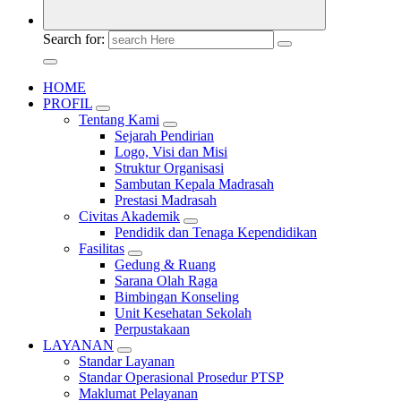
Search for:
HOME
PROFIL
Tentang Kami
Sejarah Pendirian
Logo, Visi dan Misi
Struktur Organisasi
Sambutan Kepala Madrasah
Prestasi Madrasah
Civitas Akademik
Pendidik dan Tenaga Kependidikan
Fasilitas
Gedung & Ruang
Sarana Olah Raga
Bimbingan Konseling
Unit Kesehatan Sekolah
Perpustakaan
LAYANAN
Standar Layanan
Standar Operasional Prosedur PTSP
Maklumat Pelayanan