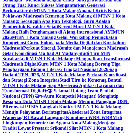
Orang Tua: Kunci Sukses Mengantarkan Generasi
Berkarakter di MTsN 1 Kota Malang
Amanat Kritis Ketua
Pokjawas Madrasah Kemenag Kota Malang di MTsN 1 Kota
Malang: Secanggih Apa Pun Teknologi, Guru Adalah
Pembentuk Karakter Sejati
Keren! Murid MTsN 1 Kota
Malang Raih Penghargaan di Ajang Internasional AYIMUN
2026
MTsN 1 Kota Malang Gelar Workshop Peningkatan
Kompetensi Guru, Fokus pada Media Digital dan Kurikulum
Madrasah
Perkuat Sinergi, Komite dan Manajemen Madrasah
Gelar Koordinasi Ma’had Al-Madany
Studi Tiru MIN
Surakarta di MTsN 1 Kota Malang: Menguatkan Transformasi
Madrasah Digital
Guru MTsN 1 Kota Malang Borong Tiga
Penghargaan Bidang Literasi Tingkat Nasional 2026
Siap
Hadapi TPN 2026, MTsN 1 Kota Malang Perkuat Koordinasi
dan Strategi Zona Integritas
Studi Tiru ke Kemenag Bantul,
MTsN 1 Kota Malang Siap Akselerasi Aplikasi Layanan dan
Transformasi Digital
✨🤝 Selamat Datang Team Penilai
Nasional (TPN) 🤝✨
Aura Kompetisi Menguat! Mengintip
Kesiapan Duta MTsN 1 Kota Malang Menuju Panggung OSN-
P
Renovasi PTSP: Langkah Konkret MTsN 1 Kota Malang
Menuju Pelayanan Berintegritas
Akselerasi Zona Integritas,
Wamenag RI Kawal Langsung Komitmen WBK-WBBM di
Lingkungan Kementerian Agama Kota Malang
Menjaga
Tradisi Lewat Prestasi: Srikandi Silat MTsN 1 Kota Malang