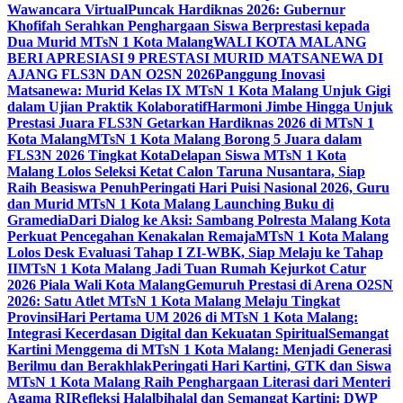
Wawancara Virtual
Puncak Hardiknas 2026: Gubernur
Khofifah Serahkan Penghargaan Siswa Berprestasi kepada
Dua Murid MTsN 1 Kota Malang
WALI KOTA MALANG
BERI APRESIASI 9 PRESTASI MURID MATSANEWA DI
AJANG FLS3N DAN O2SN 2026
Panggung Inovasi
Matsanewa: Murid Kelas IX MTsN 1 Kota Malang Unjuk Gigi
dalam Ujian Praktik Kolaboratif
Harmoni Jimbe Hingga Unjuk
Prestasi Juara FLS3N Getarkan Hardiknas 2026 di MTsN 1
Kota Malang
MTsN 1 Kota Malang Borong 5 Juara dalam
FLS3N 2026 Tingkat Kota
Delapan Siswa MTsN 1 Kota
Malang Lolos Seleksi Ketat Calon Taruna Nusantara, Siap
Raih Beasiswa Penuh
Peringati Hari Puisi Nasional 2026, Guru
dan Murid MTsN 1 Kota Malang Launching Buku di
Gramedia
Dari Dialog ke Aksi: Sambang Polresta Malang Kota
Perkuat Pencegahan Kenakalan Remaja
MTsN 1 Kota Malang
Lolos Desk Evaluasi Tahap I ZI-WBK, Siap Melaju ke Tahap
II
MTsN 1 Kota Malang Jadi Tuan Rumah Kejurkot Catur
2026 Piala Wali Kota Malang
Gemuruh Prestasi di Arena O2SN
2026: Satu Atlet MTsN 1 Kota Malang Melaju Tingkat
Provinsi
Hari Pertama UM 2026 di MTsN 1 Kota Malang:
Integrasi Kecerdasan Digital dan Kekuatan Spiritual
Semangat
Kartini Menggema di MTsN 1 Kota Malang: Menjadi Generasi
Berilmu dan Berakhlak
Peringati Hari Kartini, GTK dan Siswa
MTsN 1 Kota Malang Raih Penghargaan Literasi dari Menteri
Agama RI
Refleksi Halalbihalal dan Semangat Kartini: DWP