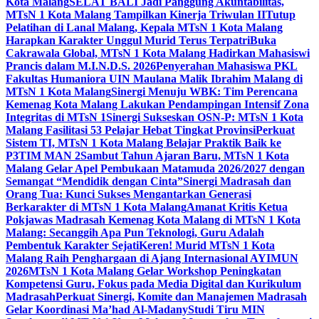
Kota Malang
SELAT BALI Jadi Panggung Akuntabilitas,
MTsN 1 Kota Malang Tampilkan Kinerja Triwulan II
Tutup
Pelatihan di Lanal Malang, Kepala MTsN 1 Kota Malang
Harapkan Karakter Unggul Murid Terus Terpatri
Buka
Cakrawala Global, MTsN 1 Kota Malang Hadirkan Mahasiswi
Prancis dalam M.I.N.D.S. 2026
Penyerahan Mahasiswa PKL
Fakultas Humaniora UIN Maulana Malik Ibrahim Malang di
MTsN 1 Kota Malang
Sinergi Menuju WBK: Tim Perencana
Kemenag Kota Malang Lakukan Pendampingan Intensif Zona
Integritas di MTsN 1
Sinergi Sukseskan OSN-P: MTsN 1 Kota
Malang Fasilitasi 53 Pelajar Hebat Tingkat Provinsi
Perkuat
Sistem TI, MTsN 1 Kota Malang Belajar Praktik Baik ke
P3TIM MAN 2
Sambut Tahun Ajaran Baru, MTsN 1 Kota
Malang Gelar Apel Pembukaan Matamuda 2026/2027 dengan
Semangat “Mendidik dengan Cinta”
Sinergi Madrasah dan
Orang Tua: Kunci Sukses Mengantarkan Generasi
Berkarakter di MTsN 1 Kota Malang
Amanat Kritis Ketua
Pokjawas Madrasah Kemenag Kota Malang di MTsN 1 Kota
Malang: Secanggih Apa Pun Teknologi, Guru Adalah
Pembentuk Karakter Sejati
Keren! Murid MTsN 1 Kota
Malang Raih Penghargaan di Ajang Internasional AYIMUN
2026
MTsN 1 Kota Malang Gelar Workshop Peningkatan
Kompetensi Guru, Fokus pada Media Digital dan Kurikulum
Madrasah
Perkuat Sinergi, Komite dan Manajemen Madrasah
Gelar Koordinasi Ma’had Al-Madany
Studi Tiru MIN