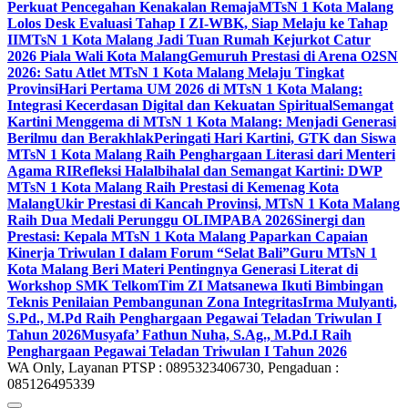
Perkuat Pencegahan Kenakalan Remaja
MTsN 1 Kota Malang
Lolos Desk Evaluasi Tahap I ZI-WBK, Siap Melaju ke Tahap
II
MTsN 1 Kota Malang Jadi Tuan Rumah Kejurkot Catur
2026 Piala Wali Kota Malang
Gemuruh Prestasi di Arena O2SN
2026: Satu Atlet MTsN 1 Kota Malang Melaju Tingkat
Provinsi
Hari Pertama UM 2026 di MTsN 1 Kota Malang:
Integrasi Kecerdasan Digital dan Kekuatan Spiritual
Semangat
Kartini Menggema di MTsN 1 Kota Malang: Menjadi Generasi
Berilmu dan Berakhlak
Peringati Hari Kartini, GTK dan Siswa
MTsN 1 Kota Malang Raih Penghargaan Literasi dari Menteri
Agama RI
Refleksi Halalbihalal dan Semangat Kartini: DWP
MTsN 1 Kota Malang Raih Prestasi di Kemenag Kota
Malang
Ukir Prestasi di Kancah Provinsi, MTsN 1 Kota Malang
Raih Dua Medali Perunggu OLIMPABA 2026
Sinergi dan
Prestasi: Kepala MTsN 1 Kota Malang Paparkan Capaian
Kinerja Triwulan I dalam Forum “Selat Bali”
Guru MTsN 1
Kota Malang Beri Materi Pentingnya Generasi Literat di
Workshop SMK Telkom
Tim ZI Matsanewa Ikuti Bimbingan
Teknis Penilaian Pembangunan Zona Integritas
Irma Mulyanti,
S.Pd., M.Pd Raih Penghargaan Pegawai Teladan Triwulan I
Tahun 2026
Musyafa’ Fathun Nuha, S.Ag., M.Pd.I Raih
Penghargaan Pegawai Teladan Triwulan I Tahun 2026
WA Only, Layanan PTSP : 0895323406730, Pengaduan :
085126495339