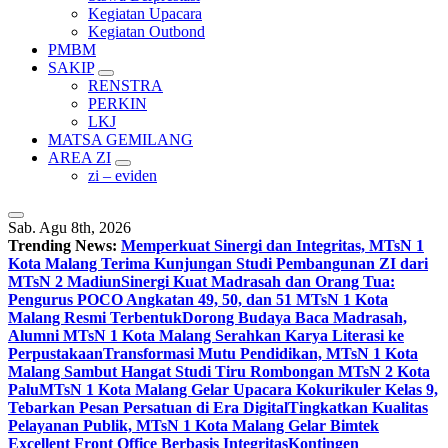
Kegiatan Upacara
Kegiatan Outbond
PMBM
SAKIP
RENSTRA
PERKIN
LKJ
MATSA GEMILANG
AREA ZI
zi – eviden
Sab. Agu 8th, 2026
Trending News:
Memperkuat Sinergi dan Integritas, MTsN 1
Kota Malang Terima Kunjungan Studi Pembangunan ZI dari
MTsN 2 Madiun
Sinergi Kuat Madrasah dan Orang Tua:
Pengurus POCO Angkatan 49, 50, dan 51 MTsN 1 Kota
Malang Resmi Terbentuk
Dorong Budaya Baca Madrasah,
Alumni MTsN 1 Kota Malang Serahkan Karya Literasi ke
Perpustakaan
Transformasi Mutu Pendidikan, MTsN 1 Kota
Malang Sambut Hangat Studi Tiru Rombongan MTsN 2 Kota
Palu
MTsN 1 Kota Malang Gelar Upacara Kokurikuler Kelas 9,
Tebarkan Pesan Persatuan di Era Digital
Tingkatkan Kualitas
Pelayanan Publik, MTsN 1 Kota Malang Gelar Bimtek
Excellent Front Office Berbasis Integritas
Kontingen