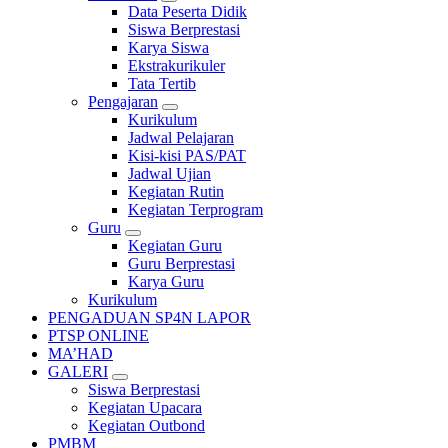
Data Peserta Didik
Siswa Berprestasi
Karya Siswa
Ekstrakurikuler
Tata Tertib
Pengajaran
Kurikulum
Jadwal Pelajaran
Kisi-kisi PAS/PAT
Jadwal Ujian
Kegiatan Rutin
Kegiatan Terprogram
Guru
Kegiatan Guru
Guru Berprestasi
Karya Guru
Kurikulum
PENGADUAN SP4N LAPOR
PTSP ONLINE
MA’HAD
GALERI
Siswa Berprestasi
Kegiatan Upacara
Kegiatan Outbond
PMBM