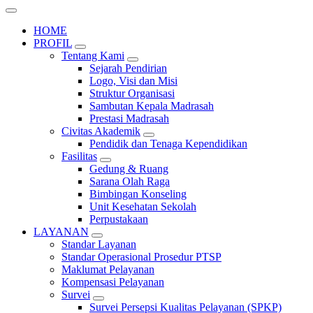
HOME
PROFIL
Tentang Kami
Sejarah Pendirian
Logo, Visi dan Misi
Struktur Organisasi
Sambutan Kepala Madrasah
Prestasi Madrasah
Civitas Akademik
Pendidik dan Tenaga Kependidikan
Fasilitas
Gedung & Ruang
Sarana Olah Raga
Bimbingan Konseling
Unit Kesehatan Sekolah
Perpustakaan
LAYANAN
Standar Layanan
Standar Operasional Prosedur PTSP
Maklumat Pelayanan
Kompensasi Pelayanan
Survei
Survei Persepsi Kualitas Pelayanan (SPKP)