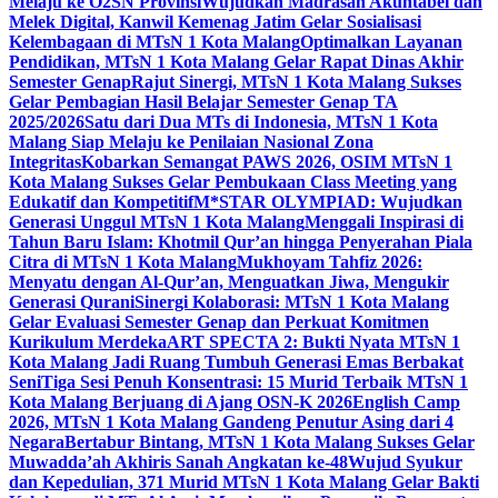
Melaju ke O2SN Provinsi
Wujudkan Madrasah Akuntabel dan
Melek Digital, Kanwil Kemenag Jatim Gelar Sosialisasi
Kelembagaan di MTsN 1 Kota Malang
Optimalkan Layanan
Pendidikan, MTsN 1 Kota Malang Gelar Rapat Dinas Akhir
Semester Genap
Rajut Sinergi, MTsN 1 Kota Malang Sukses
Gelar Pembagian Hasil Belajar Semester Genap TA
2025/2026
Satu dari Dua MTs di Indonesia, MTsN 1 Kota
Malang Siap Melaju ke Penilaian Nasional Zona
Integritas
Kobarkan Semangat PAWS 2026, OSIM MTsN 1
Kota Malang Sukses Gelar Pembukaan Class Meeting yang
Edukatif dan Kompetitif
M*STAR OLYMPIAD: Wujudkan
Generasi Unggul MTsN 1 Kota Malang
Menggali Inspirasi di
Tahun Baru Islam: Khotmil Qur’an hingga Penyerahan Piala
Citra di MTsN 1 Kota Malang
Mukhoyam Tahfiz 2026:
Menyatu dengan Al-Qur’an, Menguatkan Jiwa, Mengukir
Generasi Qurani
Sinergi Kolaborasi: MTsN 1 Kota Malang
Gelar Evaluasi Semester Genap dan Perkuat Komitmen
Kurikulum Merdeka
ART SPECTA 2: Bukti Nyata MTsN 1
Kota Malang Jadi Ruang Tumbuh Generasi Emas Berbakat
Seni
Tiga Sesi Penuh Konsentrasi: 15 Murid Terbaik MTsN 1
Kota Malang Berjuang di Ajang OSN-K 2026
English Camp
2026, MTsN 1 Kota Malang Gandeng Penutur Asing dari 4
Negara
Bertabur Bintang, MTsN 1 Kota Malang Sukses Gelar
Muwadda’ah Akhiris Sanah Angkatan ke-48
Wujud Syukur
dan Kepedulian, 371 Murid MTsN 1 Kota Malang Gelar Bakti