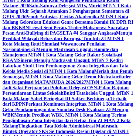
MTsN 1 Kota Malang Raih Anugerah Pendidikan Radar
Malang 2026
Satu-Satunya Delegasi MTs, Murid MTsN 1 Kota
Malang Ukir Sejarah Amankan 3 Penghargaan Sementara di
GYIS 2026
Penuh Antusias, Civitas Akademika MTsN 1 Kota
Malang Gelorakan Edukasi Genre Bersama Komisi IX DPR RI
dan BKKBN
Lewat Seni Peran, Teater Matsanewa Suarakan
Pesan Anti-Bullying di PAGSETA #4 Sanggar Angkasa
Menuju
Predikat Wilayah Bebas dari Korupsi, Tim Inti ZI MTsN 1
Kota Malang Ikuti Simulasi Wawancara Penilaian
Nasional
Sinergi Menuju Madrasah Unggul: Komite dan
Manajemen MTsN 1 Kota Malang Gelar Rakor Sosialisasi
RKAM
Sinergi Menuju Madrasah Unggul: MTsN 7 Kediri
Lakukan Studi Tiru Pembangunan Zona Integritas dan Tata
Kelola Media Sosial di MTsN 1 Kota Malang
Meriah dan Penuh
Semangat, MTsN 1 Kota Malang Gelar Demo Ekstrakurikuler
dan Organisasi MATAMUDA 2026/2027
MTsN 1 Kota Malang
Jadi Saksi Perjuangan Puluhan Delegasi OSN-P dan Rajutan
Persaudaraan Lintas Sekolah
Bukti Tatakelola Unggul, MTsN 1
Kota Malang Sabet Peringkat III Satker Berkinerja Terbaik
dari KPPN
Perkuat Komitmen Integritas, MTsN 1 Kota Malang
Gelar Pendampingan dan Simulasi Desk Evaluasi ZI Menuju
WBK
Menuju Predikat WBK, MTsN 1 Kota Malang Terima
Pengimbasan Zona Integritas dari Ketua Tim ZI MAN 2 Kota
Malang
Tingkatkan Tata Kelola Administrasi Madrasah,
Bimtek Operator SKS Se-Indonesia Resmi Digelar di MTsN 1