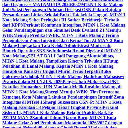
dan Organisasi MATAMUDA 2026/2027
MTsN 1 Kota Malang
Jadi Saksi Perjuangan Puluhan Delegasi OSN-P dan Rajutan
Persaudaraan Lintas Sekolah
Bukti Tatakelola Unggul, MTsN 1
Kota Malang Sabet Peringkat III Satker Berkinerja Terbaik
dari KPPN
Perkuat Komitmen Integritas, MTsN 1 Kota Malang
Gelar Pendampingan dan Simulasi Desk Evaluasi ZI Menuju
WBK
Menuju Predikat WBK, MTsN 1 Kota Malang Terima
Pengimbasan Zona Integritas dari Ketua Tim ZI MAN 2 Kota
Malang
Tingkatkan Tata Kelola Administrasi Madrasah,
Bimtek Operator SKS Se-Indonesia Resmi Digelar di MTsN 1
Kota Malang
SELAT BALI Jadi Panggung Akuntabilitas,
MTsN 1 Kota Malang Tampilkan Kinerja Triwulan II
Tutup
Pelatihan di Lanal Malang, Kepala MTsN 1 Kota Malang
Harapkan Karakter Unggul Murid Terus Terpatri
Buka
Cakrawala Global, MTsN 1 Kota Malang Hadirkan Mahasiswi
Prancis dalam M.I.N.D.S. 2026
Penyerahan Mahasiswa PKL
Fakultas Humaniora UIN Maulana Malik Ibrahim Malang di
MTsN 1 Kota Malang
Sinergi Menuju WBK: Tim Perencana
Kemenag Kota Malang Lakukan Pendampingan Intensif Zona
Integritas di MTsN 1
Sinergi Sukseskan OSN-P: MTsN 1 Kota
Malang Fasilitasi 53 Pelajar Hebat Tingkat Provinsi
Perkuat
Sistem TI, MTsN 1 Kota Malang Belajar Praktik Baik ke
P3TIM MAN 2
Sambut Tahun Ajaran Baru, MTsN 1 Kota
Malang Gelar Apel Pembukaan Matamuda 2026/2027 dengan
Semangat “Mendidik dengan Cinta”
Sinergi Madrasah dan