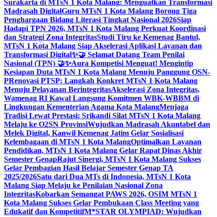
Surakarta di MTsN 1 Kota Malang: Menguatkan Transformasi
Madrasah Digital
Guru MTsN 1 Kota Malang Borong Tiga
Penghargaan Bidang Literasi Tingkat Nasional 2026
Siap
Hadapi TPN 2026, MTsN 1 Kota Malang Perkuat Koordinasi
dan Strategi Zona Integritas
Studi Tiru ke Kemenag Bantul,
MTsN 1 Kota Malang Siap Akselerasi Aplikasi Layanan dan
Transformasi Digital
✨🤝 Selamat Datang Team Penilai
Nasional (TPN) 🤝✨
Aura Kompetisi Menguat! Mengintip
Kesiapan Duta MTsN 1 Kota Malang Menuju Panggung OSN-
P
Renovasi PTSP: Langkah Konkret MTsN 1 Kota Malang
Menuju Pelayanan Berintegritas
Akselerasi Zona Integritas,
Wamenag RI Kawal Langsung Komitmen WBK-WBBM di
Lingkungan Kementerian Agama Kota Malang
Menjaga
Tradisi Lewat Prestasi: Srikandi Silat MTsN 1 Kota Malang
Melaju ke O2SN Provinsi
Wujudkan Madrasah Akuntabel dan
Melek Digital, Kanwil Kemenag Jatim Gelar Sosialisasi
Kelembagaan di MTsN 1 Kota Malang
Optimalkan Layanan
Pendidikan, MTsN 1 Kota Malang Gelar Rapat Dinas Akhir
Semester Genap
Rajut Sinergi, MTsN 1 Kota Malang Sukses
Gelar Pembagian Hasil Belajar Semester Genap TA
2025/2026
Satu dari Dua MTs di Indonesia, MTsN 1 Kota
Malang Siap Melaju ke Penilaian Nasional Zona
Integritas
Kobarkan Semangat PAWS 2026, OSIM MTsN 1
Kota Malang Sukses Gelar Pembukaan Class Meeting yang
Edukatif dan Kompetitif
M*STAR OLYMPIAD: Wujudkan