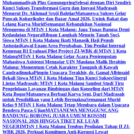
Muhammadiyah Plus Gunungpring
Selesai dengan Diri Sendiri:
Kunci Sukses Transformasi Guru dan Inovasi Madrasah
Menurut Dr. Akhmad Sruji Bahtiar
Matsanewa Sukses Gelar
Puncak Kokurikuler dan Bazar Amal 2026, Unjuk Bakat dan
Lelang Karya Murid
Semangat Kebangkitan Nasional
Menggema di MTsN 1 Kota Malang: Jaga Tunas Bangsa Demi
Kedaulatan Negara
Ribuan Langkah Menuju Tanah Suci,
Siswa MTsN 1 Kota Malang Ikuti Manasik Haji Penuh
Antusias
Kawal Enam Area Perubahan, Tim Penilai Internal
Kemenag RI Evaluasi Pilot Project ZI-WBK di MTsN 1 Kota
Malang
MTsN 1 Kota Malang Gelar Acara Penjemputan
Mahasiswa Asistensi Mengajar UIN Maulana Malik Ibrahim
Malang: Momentum Cetak Karakter Tangguh di Kawah
Candradimuka
Pimpin Upacara Terakhir, dr. Gamal Albinsaid
Bekali Siswa MTsN 1 Kota Malang Tiga Kunci Sukses
Sinergi
Lintas Madrasah: MTsN 1 Kota Malang Sambut Studi Tiru
Pengelolaan Layanan Bimbingan dan Konseling dari MTsN
Kota Bogor
Matsanewa Berbagi Karya Seni, Dari Madrasah
untuk Pendidikan yang Lebih Bermakna
Semangat Murid
Kelas 9 MTsN 1 Kota Malang Tetap Membara dalam Upacara
Bendera Pasca-Ujian
MATSANEWA MENGGUNCANG
BANDUNG: BORONG JUARA UMUM KOSSMI
NASIONAL 2026 HINGGA TIKET KE LUAR
NEGERI
MTsN 1 Kota Malang Tembus Penilaian Tahap II ZI-
WBK 2026, Perkuat Komitmen Anti-Korupsi Lewat