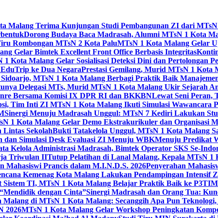
Kota Malang Terima Kunjungan Studi Pembangunan ZI dari MTsN
rbentuk
Dorong Budaya Baca Madrasah, Alumni MTsN 1 Kota Mal
Tiru Rombongan MTsN 2 Kota Palu
MTsN 1 Kota Malang Gelar Up
g Gelar Bimtek Excellent Front Office Berbasis Integritas
Konti
1 Kota Malang Gelar Sosialisasi Deteksi Dini dan Pertolongan P
 EduTrip ke Dua Negara
Prestasi Gemilang, Murid MTsN 1 Kota 
doarjo, MTsN 1 Kota Malang Berbagi Praktik Baik Manajeme
tunya Delegasi MTs, Murid MTsN 1 Kota Malang Ukir Sejarah 
Genre Bersama Komisi IX DPR RI dan BKKBN
Lewat Seni Peran,
si, Tim Inti ZI MTsN 1 Kota Malang Ikuti Simulasi Wawancara Pe
AM
Sinergi Menuju Madrasah Unggul: MTsN 7 Kediri Lakukan Stud
sN 1 Kota Malang Gelar Demo Ekstrakurikuler dan Organisas
 Lintas Sekolah
Bukti Tatakelola Unggul, MTsN 1 Kota Malang Sa
n dan Simulasi Desk Evaluasi ZI Menuju WBK
Menuju Predikat 
ta Kelola Administrasi Madrasah, Bimtek Operator SKS Se-Indo
ja Triwulan II
Tutup Pelatihan di Lanal Malang, Kepala MTsN 1
 Mahasiswi Prancis dalam M.I.N.D.S. 2026
Penyerahan Mahasis
ncana Kemenag Kota Malang Lakukan Pendampingan Intensif Zo
t Sistem TI, MTsN 1 Kota Malang Belajar Praktik Baik ke P3T
“Mendidik dengan Cinta”
Sinergi Madrasah dan Orang Tua: Kun
Malang di MTsN 1 Kota Malang: Secanggih Apa Pun Teknologi,
N 2026
MTsN 1 Kota Malang Gelar Workshop Peningkatan Kompet