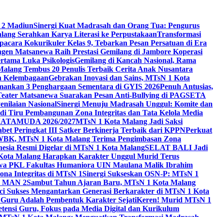
 2 Madiun
Sinergi Kuat Madrasah dan Orang Tua: Pengurus
ang Serahkan Karya Literasi ke Perpustakaan
Transformasi
acara Kokurikuler Kelas 9, Tebarkan Pesan Persatuan di Era
ngen Matsanewa Raih Prestasi Gemilang di Jambore Koperasi
ertama Luka Psikologis
Gemilang di Kancah Nasional, Rama
Malang Tembus 20 Penulis Terbaik Cerita Anak Nusantara
n Kelembagaan
Gebrakan Inovasi dan Sains, MTsN 1 Kota
Amankan 3 Penghargaan Sementara di GYIS 2026
Penuh Antusias,
 Teater Matsanewa Suarakan Pesan Anti-Bullying di PAGSETA
nilaian Nasional
Sinergi Menuju Madrasah Unggul: Komite dan
i Tiru Pembangunan Zona Integritas dan Tata Kelola Media
i MATAMUDA 2026/2027
MTsN 1 Kota Malang Jadi Saksi
bet Peringkat III Satker Berkinerja Terbaik dari KPPN
Perkuat
WBK, MTsN 1 Kota Malang Terima Pengimbasan Zona
nesia Resmi Digelar di MTsN 1 Kota Malang
SELAT BALI Jadi
 Kota Malang Harapkan Karakter Unggul Murid Terus
wa PKL Fakultas Humaniora UIN Maulana Malik Ibrahim
na Integritas di MTsN 1
Sinergi Sukseskan OSN-P: MTsN 1
IM MAN 2
Sambut Tahun Ajaran Baru, MTsN 1 Kota Malang
ci Sukses Mengantarkan Generasi Berkarakter di MTsN 1 Kota
 Guru Adalah Pembentuk Karakter Sejati
Keren! Murid MTsN 1
ensi Guru, Fokus pada Media Digital dan Kurikulum