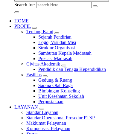
Search for:
HOME
PROFIL
Tentang Kami
Sejarah Pendirian
Logo, Visi dan Misi
Struktur Organisasi
Sambutan Kepala Madrasah
Prestasi Madrasah
Civitas Akademik
Pendidik dan Tenaga Kependidikan
Fasilitas
Gedung & Ruang
Sarana Olah Raga
Bimbingan Konseling
Unit Kesehatan Sekolah
Perpustakaan
LAYANAN
Standar Layanan
Standar Operasional Prosedur PTSP
Maklumat Pelayanan
Kompensasi Pelayanan
Survei