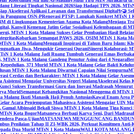
elar Koordinasi Ma’had Al-Madany
Studi Tiru MIN Surakarta d
ng Literasi Tingkat Nasional 2026
Siap Hadapi TPN 2026, MTsN 
ap Akselerasi Aplikasi Layanan dan Transformasi Digital
✨🤝 Sel
uju Panggung OSN-P
Renovasi PTSP: Langkah Konkret MTsN 1 Ko
M di Lingkungan Kementerian Agama Kota Malang
Menjaga Trad
tal, Kanwil Kemenag Jatim Gelar Sosialisasi Kelembagaan di M
nergi, MTsN 1 Kota Malang Sukses Gelar Pembagian Hasil Belaja
tegritas
Kobarkan Semangat PAWS 2026, OSIM MTsN 1 Kota Mala
TsN 1 Kota Malang
Menggali Inspirasi di Tahun Baru Islam: K
nguatkan Jiwa, Mengukir Generasi Qurani
Sinergi Kolaborasi: 
sN 1 Kota Malang Jadi Ruang Tumbuh Generasi Emas Berbakat
, MTsN 1 Kota Malang Gandeng Penutur Asing dari 4 Negara
Ber
Kepedulian, 371 Murid MTsN 1 Kota Malang Gelar Bakti Kelulu
ulusan MTsN 1 Kota Malang Diwarnai Capaian Nilai Sempurna
MT
asi Cerdas dan Berkarakter: MTsN 1 Kota Malang Gelar Asesm
Asistensi Mengajar Universitas Negeri Malang
Akselerasi Kelas
: Kunci Sukses Transformasi Guru dan Inovasi Madrasah Menurut
arya Murid
Semangat Kebangkitan Nasional Menggema di MTsN 1 
 Malang Ikuti Manasik Haji Penuh Antusias
Kawal Enam Area Pe
elar Acara Penjemputan Mahasiswa Asistensi Mengajar UIN M
. Gamal Albinsaid Bekali Siswa MTsN 1 Kota Malang Tiga Kunci 
i MTsN Kota Bogor
Matsanewa Berbagi Karya Seni, Dari Madrasa
endera Pasca-Ujian
MATSANEWA MENGGUNCANG BANDUNG:
bus Penilaian Tahap II ZI-WBK 2026, Perkuat Komitmen Anti-
kepada Dua Murid MTsN 1 Kota Malang
WALI KOTA MALANG B