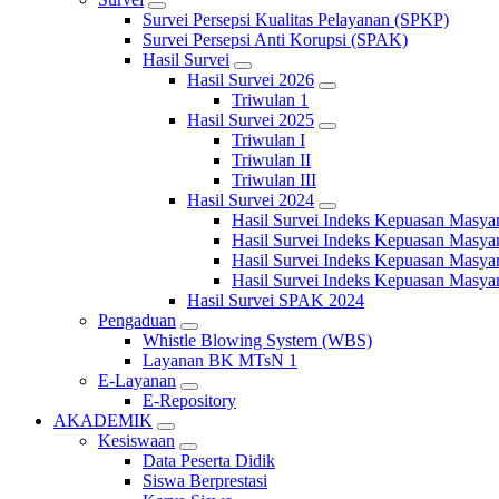
Survei Persepsi Kualitas Pelayanan (SPKP)
Survei Persepsi Anti Korupsi (SPAK)
Hasil Survei
Hasil Survei 2026
Triwulan 1
Hasil Survei 2025
Triwulan I
Triwulan II
Triwulan III
Hasil Survei 2024
Hasil Survei Indeks Kepuasan Masya
Hasil Survei Indeks Kepuasan Masya
Hasil Survei Indeks Kepuasan Masya
Hasil Survei Indeks Kepuasan Masya
Hasil Survei SPAK 2024
Pengaduan
Whistle Blowing System (WBS)
Layanan BK MTsN 1
E-Layanan
E-Repository
AKADEMIK
Kesiswaan
Data Peserta Didik
Siswa Berprestasi