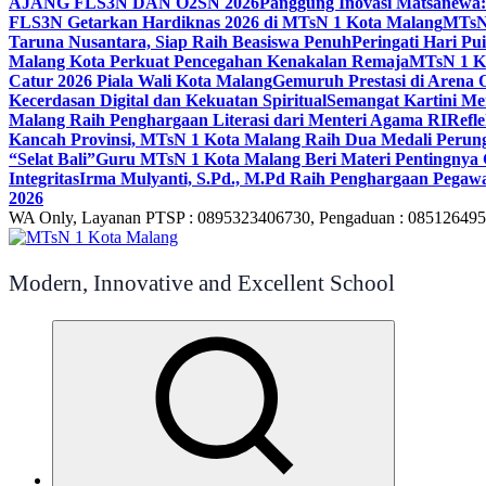
AJANG FLS3N DAN O2SN 2026
Panggung Inovasi Matsanewa:
FLS3N Getarkan Hardiknas 2026 di MTsN 1 Kota Malang
MTsN 
Taruna Nusantara, Siap Raih Beasiswa Penuh
Peringati Hari P
Malang Kota Perkuat Pencegahan Kenakalan Remaja
MTsN 1 Ko
Catur 2026 Piala Wali Kota Malang
Gemuruh Prestasi di Arena 
Kecerdasan Digital dan Kekuatan Spiritual
Semangat Kartini Me
Malang Raih Penghargaan Literasi dari Menteri Agama RI
Refl
Kancah Provinsi, MTsN 1 Kota Malang Raih Dua Medali Per
“Selat Bali”
Guru MTsN 1 Kota Malang Beri Materi Pentingnya 
Integritas
Irma Mulyanti, S.Pd., M.Pd Raih Penghargaan Pegawa
2026
WA Only, Layanan PTSP : 0895323406730, Pengaduan : 08512649
Modern, Innovative and Excellent School