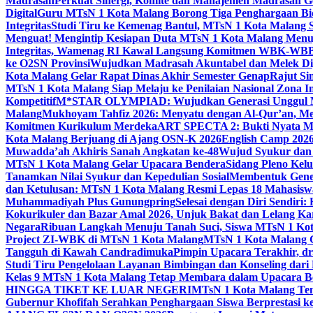
Madrasah
Perkuat Sinergi, Komite dan Manajemen Madrasah G
Digital
Guru MTsN 1 Kota Malang Borong Tiga Penghargaan Bida
Integritas
Studi Tiru ke Kemenag Bantul, MTsN 1 Kota Malang Si
Menguat! Mengintip Kesiapan Duta MTsN 1 Kota Malang Men
Integritas, Wamenag RI Kawal Langsung Komitmen WBK-WBB
ke O2SN Provinsi
Wujudkan Madrasah Akuntabel dan Melek Digi
Kota Malang Gelar Rapat Dinas Akhir Semester Genap
Rajut Si
MTsN 1 Kota Malang Siap Melaju ke Penilaian Nasional Zona In
Kompetitif
M*STAR OLYMPIAD: Wujudkan Generasi Unggul M
Malang
Mukhoyam Tahfiz 2026: Menyatu dengan Al-Qur’an, Me
Komitmen Kurikulum Merdeka
ART SPECTA 2: Bukti Nyata MT
Kota Malang Berjuang di Ajang OSN-K 2026
English Camp 2026
Muwadda’ah Akhiris Sanah Angkatan ke-48
Wujud Syukur dan 
MTsN 1 Kota Malang Gelar Upacara Bendera
Sidang Pleno Kel
Tanamkan Nilai Syukur dan Kepedulian Sosial
Membentuk Gener
dan Ketulusan: MTsN 1 Kota Malang Resmi Lepas 18 Mahasiswa 
Muhammadiyah Plus Gunungpring
Selesai dengan Diri Sendiri
Kokurikuler dan Bazar Amal 2026, Unjuk Bakat dan Lelang K
Negara
Ribuan Langkah Menuju Tanah Suci, Siswa MTsN 1 Kota
Project ZI-WBK di MTsN 1 Kota Malang
MTsN 1 Kota Malang G
Tangguh di Kawah Candradimuka
Pimpin Upacara Terakhir, dr
Studi Tiru Pengelolaan Layanan Bimbingan dan Konseling dar
Kelas 9 MTsN 1 Kota Malang Tetap Membara dalam Upacara B
HINGGA TIKET KE LUAR NEGERI
MTsN 1 Kota Malang Tem
Gubernur Khofifah Serahkan Penghargaan Siswa Berprestasi 