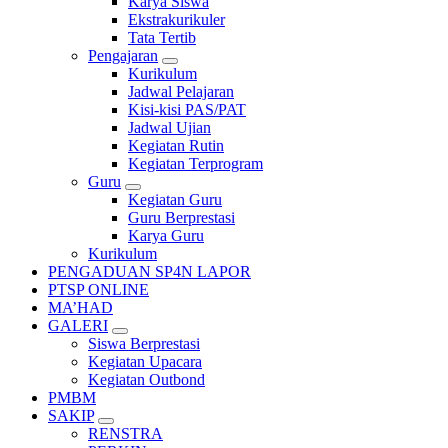
Karya Siswa
Ekstrakurikuler
Tata Tertib
Pengajaran
Kurikulum
Jadwal Pelajaran
Kisi-kisi PAS/PAT
Jadwal Ujian
Kegiatan Rutin
Kegiatan Terprogram
Guru
Kegiatan Guru
Guru Berprestasi
Karya Guru
Kurikulum
PENGADUAN SP4N LAPOR
PTSP ONLINE
MA’HAD
GALERI
Siswa Berprestasi
Kegiatan Upacara
Kegiatan Outbond
PMBM
SAKIP
RENSTRA