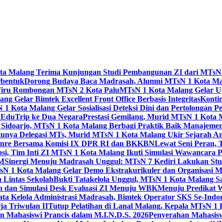
Kota Malang Terima Kunjungan Studi Pembangunan ZI dari MTsN
rbentuk
Dorong Budaya Baca Madrasah, Alumni MTsN 1 Kota Mal
Tiru Rombongan MTsN 2 Kota Palu
MTsN 1 Kota Malang Gelar Up
g Gelar Bimtek Excellent Front Office Berbasis Integritas
Konti
1 Kota Malang Gelar Sosialisasi Deteksi Dini dan Pertolongan P
 EduTrip ke Dua Negara
Prestasi Gemilang, Murid MTsN 1 Kota 
doarjo, MTsN 1 Kota Malang Berbagi Praktik Baik Manajeme
tunya Delegasi MTs, Murid MTsN 1 Kota Malang Ukir Sejarah 
Genre Bersama Komisi IX DPR RI dan BKKBN
Lewat Seni Peran,
si, Tim Inti ZI MTsN 1 Kota Malang Ikuti Simulasi Wawancara Pe
AM
Sinergi Menuju Madrasah Unggul: MTsN 7 Kediri Lakukan Stud
sN 1 Kota Malang Gelar Demo Ekstrakurikuler dan Organisas
 Lintas Sekolah
Bukti Tatakelola Unggul, MTsN 1 Kota Malang Sa
n dan Simulasi Desk Evaluasi ZI Menuju WBK
Menuju Predikat 
ta Kelola Administrasi Madrasah, Bimtek Operator SKS Se-Indo
ja Triwulan II
Tutup Pelatihan di Lanal Malang, Kepala MTsN 1
 Mahasiswi Prancis dalam M.I.N.D.S. 2026
Penyerahan Mahasis