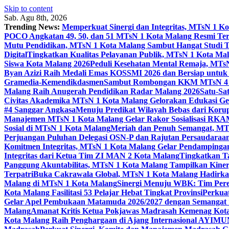
Skip to content
Sab. Agu 8th, 2026
Trending News:
Memperkuat Sinergi dan Integritas, MTsN 1 
POCO Angkatan 49, 50, dan 51 MTsN 1 Kota Malang Resmi Te
Mutu Pendidikan, MTsN 1 Kota Malang Sambut Hangat Studi 
Digital
Tingkatkan Kualitas Pelayanan Publik, MTsN 1 Kota Malan
Siswa Kota Malang 2026
Peduli Kesehatan Mental Remaja, MTsN 
Byan Azizi Raih Medali Emas KOSSMI 2026 dan Bersiap untuk
Gramedia-Kemendikdasmen
Sambut Rombongan KKM MTsN 4 Si
Malang Raih Anugerah Pendidikan Radar Malang 2026
Satu-Sa
Civitas Akademika MTsN 1 Kota Malang Gelorakan Edukasi 
#4 Sanggar Angkasa
Menuju Predikat Wilayah Bebas dari Korup
Manajemen MTsN 1 Kota Malang Gelar Rakor Sosialisasi RK
Sosial di MTsN 1 Kota Malang
Meriah dan Penuh Semangat, MT
Perjuangan Puluhan Delegasi OSN-P dan Rajutan Persaudaraan
Komitmen Integritas, MTsN 1 Kota Malang Gelar Pendampinga
Integritas dari Ketua Tim ZI MAN 2 Kota Malang
Tingkatkan Ta
Panggung Akuntabilitas, MTsN 1 Kota Malang Tampilkan Kiner
Terpatri
Buka Cakrawala Global, MTsN 1 Kota Malang Hadirkan
Malang di MTsN 1 Kota Malang
Sinergi Menuju WBK: Tim Pere
Kota Malang Fasilitasi 53 Pelajar Hebat Tingkat Provinsi
Perkua
Gelar Apel Pembukaan Matamuda 2026/2027 dengan Semangat 
Malang
Amanat Kritis Ketua Pokjawas Madrasah Kemenag Kota 
Kota Malang Raih Penghargaan di Ajang Internasional AYIMU