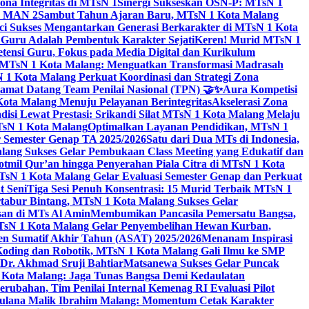
na Integritas di MTsN 1
Sinergi Sukseskan OSN-P: MTsN 1
IM MAN 2
Sambut Tahun Ajaran Baru, MTsN 1 Kota Malang
ci Sukses Mengantarkan Generasi Berkarakter di MTsN 1 Kota
 Guru Adalah Pembentuk Karakter Sejati
Keren! Murid MTsN 1
ensi Guru, Fokus pada Media Digital dan Kurikulum
i MTsN 1 Kota Malang: Menguatkan Transformasi Madrasah
1 Kota Malang Perkuat Koordinasi dan Strategi Zona
amat Datang Team Penilai Nasional (TPN) 🤝✨
Aura Kompetisi
ta Malang Menuju Pelayanan Berintegritas
Akselerasi Zona
isi Lewat Prestasi: Srikandi Silat MTsN 1 Kota Malang Melaju
TsN 1 Kota Malang
Optimalkan Layanan Pendidikan, MTsN 1
r Semester Genap TA 2025/2026
Satu dari Dua MTs di Indonesia,
ng Sukses Gelar Pembukaan Class Meeting yang Edukatif dan
hotmil Qur’an hingga Penyerahan Piala Citra di MTsN 1 Kota
MTsN 1 Kota Malang Gelar Evaluasi Semester Genap dan Perkuat
 Seni
Tiga Sesi Penuh Konsentrasi: 15 Murid Terbaik MTsN 1
tabur Bintang, MTsN 1 Kota Malang Sukses Gelar
san di MTs Al Amin
Membumikan Pancasila Pemersatu Bangsa,
sN 1 Kota Malang Gelar Penyembelihan Hewan Kurban,
en Sumatif Akhir Tahun (ASAT) 2025/2026
Menanam Inspirasi
 Koding dan Robotik, MTsN 1 Kota Malang Gali Ilmu ke SMP
 Dr. Akhmad Sruji Bahtiar
Matsanewa Sukses Gelar Puncak
Kota Malang: Jaga Tunas Bangsa Demi Kedaulatan
rubahan, Tim Penilai Internal Kemenag RI Evaluasi Pilot
aulana Malik Ibrahim Malang: Momentum Cetak Karakter