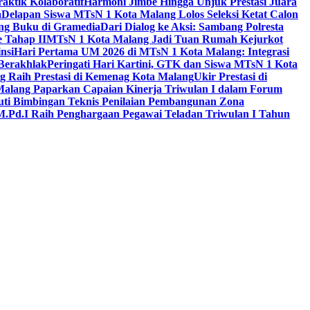
aktik Kolaboratif
Harmoni Jimbe Hingga Unjuk Prestasi Juara
a
Delapan Siswa MTsN 1 Kota Malang Lolos Seleksi Ketat Calon
ing Buku di Gramedia
Dari Dialog ke Aksi: Sambang Polresta
 Tahap II
MTsN 1 Kota Malang Jadi Tuan Rumah Kejurkot
nsi
Hari Pertama UM 2026 di MTsN 1 Kota Malang: Integrasi
Berakhlak
Peringati Hari Kartini, GTK dan Siswa MTsN 1 Kota
g Raih Prestasi di Kemenag Kota Malang
Ukir Prestasi di
 Malang Paparkan Capaian Kinerja Triwulan I dalam Forum
uti Bimbingan Teknis Penilaian Pembangunan Zona
M.Pd.I Raih Penghargaan Pegawai Teladan Triwulan I Tahun