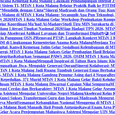
ncana Kemenag Kota Malang Lakukan Pendampingan Intensif Zo
t Sistem TI, MTsN 1 Kota Malang Belajar Praktik Baik ke P3T
“Mendidik dengan Cinta”
Sinergi Madrasah dan Orang Tua: Kun
Malang di MTsN 1 Kota Malang: Secanggih Apa Pun Teknologi,
N 2026
MTsN 1 Kota Malang Gelar Workshop Peningkatan Kompet
elar Koordinasi Ma’had Al-Madany
Studi Tiru MIN Surakarta d
ng Literasi Tingkat Nasional 2026
Siap Hadapi TPN 2026, MTsN 
ap Akselerasi Aplikasi Layanan dan Transformasi Digital
✨🤝 Sel
uju Panggung OSN-P
Renovasi PTSP: Langkah Konkret MTsN 1 Ko
M di Lingkungan Kementerian Agama Kota Malang
Menjaga Trad
tal, Kanwil Kemenag Jatim Gelar Sosialisasi Kelembagaan di M
nergi, MTsN 1 Kota Malang Sukses Gelar Pembagian Hasil Belaja
tegritas
Kobarkan Semangat PAWS 2026, OSIM MTsN 1 Kota Mala
TsN 1 Kota Malang
Menggali Inspirasi di Tahun Baru Islam: K
nguatkan Jiwa, Mengukir Generasi Qurani
Sinergi Kolaborasi: 
sN 1 Kota Malang Jadi Ruang Tumbuh Generasi Emas Berbakat
, MTsN 1 Kota Malang Gandeng Penutur Asing dari 4 Negara
Ber
Kepedulian, 371 Murid MTsN 1 Kota Malang Gelar Bakti Kelulu
ulusan MTsN 1 Kota Malang Diwarnai Capaian Nilai Sempurna
MT
asi Cerdas dan Berkarakter: MTsN 1 Kota Malang Gelar Asesm
Asistensi Mengajar Universitas Negeri Malang
Akselerasi Kelas
: Kunci Sukses Transformasi Guru dan Inovasi Madrasah Menurut
arya Murid
Semangat Kebangkitan Nasional Menggema di MTsN 1 
 Malang Ikuti Manasik Haji Penuh Antusias
Kawal Enam Area Pe
elar Acara Penjemputan Mahasiswa Asistensi Mengajar UIN M