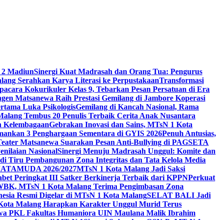
 2 Madiun
Sinergi Kuat Madrasah dan Orang Tua: Pengurus
ang Serahkan Karya Literasi ke Perpustakaan
Transformasi
acara Kokurikuler Kelas 9, Tebarkan Pesan Persatuan di Era
ngen Matsanewa Raih Prestasi Gemilang di Jambore Koperasi
ertama Luka Psikologis
Gemilang di Kancah Nasional, Rama
Malang Tembus 20 Penulis Terbaik Cerita Anak Nusantara
n Kelembagaan
Gebrakan Inovasi dan Sains, MTsN 1 Kota
Amankan 3 Penghargaan Sementara di GYIS 2026
Penuh Antusias,
 Teater Matsanewa Suarakan Pesan Anti-Bullying di PAGSETA
nilaian Nasional
Sinergi Menuju Madrasah Unggul: Komite dan
i Tiru Pembangunan Zona Integritas dan Tata Kelola Media
i MATAMUDA 2026/2027
MTsN 1 Kota Malang Jadi Saksi
bet Peringkat III Satker Berkinerja Terbaik dari KPPN
Perkuat
WBK, MTsN 1 Kota Malang Terima Pengimbasan Zona
nesia Resmi Digelar di MTsN 1 Kota Malang
SELAT BALI Jadi
 Kota Malang Harapkan Karakter Unggul Murid Terus
wa PKL Fakultas Humaniora UIN Maulana Malik Ibrahim