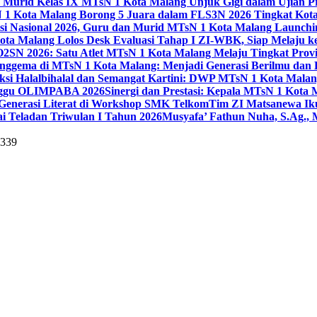
 Murid Kelas IX MTsN 1 Kota Malang Unjuk Gigi dalam Ujian Pr
1 Kota Malang Borong 5 Juara dalam FLS3N 2026 Tingkat Kot
uisi Nasional 2026, Guru dan Murid MTsN 1 Kota Malang Launch
ta Malang Lolos Desk Evaluasi Tahap I ZI-WBK, Siap Melaju ke
O2SN 2026: Satu Atlet MTsN 1 Kota Malang Melaju Tingkat Provi
nggema di MTsN 1 Kota Malang: Menjadi Generasi Berilmu dan 
eksi Halalbihalal dan Semangat Kartini: DWP MTsN 1 Kota Malan
unggu OLIMPABA 2026
Sinergi dan Prestasi: Kepala MTsN 1 Kota
Generasi Literat di Workshop SMK Telkom
Tim ZI Matsanewa Ik
i Teladan Triwulan I Tahun 2026
Musyafa’ Fathun Nuha, S.Ag., 
5339