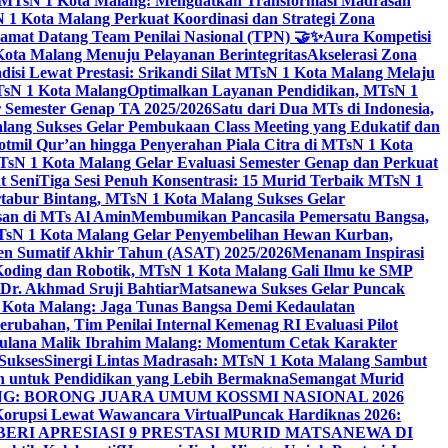
i MTsN 1 Kota Malang: Menguatkan Transformasi Madrasah
1 Kota Malang Perkuat Koordinasi dan Strategi Zona
amat Datang Team Penilai Nasional (TPN) 🤝✨
Aura Kompetisi
ta Malang Menuju Pelayanan Berintegritas
Akselerasi Zona
isi Lewat Prestasi: Srikandi Silat MTsN 1 Kota Malang Melaju
TsN 1 Kota Malang
Optimalkan Layanan Pendidikan, MTsN 1
r Semester Genap TA 2025/2026
Satu dari Dua MTs di Indonesia,
ng Sukses Gelar Pembukaan Class Meeting yang Edukatif dan
hotmil Qur’an hingga Penyerahan Piala Citra di MTsN 1 Kota
MTsN 1 Kota Malang Gelar Evaluasi Semester Genap dan Perkuat
 Seni
Tiga Sesi Penuh Konsentrasi: 15 Murid Terbaik MTsN 1
tabur Bintang, MTsN 1 Kota Malang Sukses Gelar
san di MTs Al Amin
Membumikan Pancasila Pemersatu Bangsa,
sN 1 Kota Malang Gelar Penyembelihan Hewan Kurban,
en Sumatif Akhir Tahun (ASAT) 2025/2026
Menanam Inspirasi
 Koding dan Robotik, MTsN 1 Kota Malang Gali Ilmu ke SMP
 Dr. Akhmad Sruji Bahtiar
Matsanewa Sukses Gelar Puncak
Kota Malang: Jaga Tunas Bangsa Demi Kedaulatan
rubahan, Tim Penilai Internal Kemenag RI Evaluasi Pilot
aulana Malik Ibrahim Malang: Momentum Cetak Karakter
Sukses
Sinergi Lintas Madrasah: MTsN 1 Kota Malang Sambut
h untuk Pendidikan yang Lebih Bermakna
Semangat Murid
 BORONG JUARA UMUM KOSSMI NASIONAL 2026
Korupsi Lewat Wawancara Virtual
Puncak Hardiknas 2026:
ERI APRESIASI 9 PRESTASI MURID MATSANEWA DI