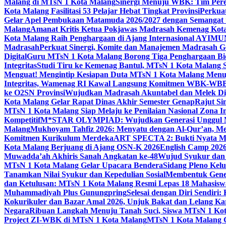
Malang di MTsN 1 Kota Malang
Sinergi Menuju WBK: Tim Pere
Kota Malang Fasilitasi 53 Pelajar Hebat Tingkat Provinsi
Perkua
Gelar Apel Pembukaan Matamuda 2026/2027 dengan Semangat 
Malang
Amanat Kritis Ketua Pokjawas Madrasah Kemenag Kota 
Kota Malang Raih Penghargaan di Ajang Internasional AYIMU
Madrasah
Perkuat Sinergi, Komite dan Manajemen Madrasah G
Digital
Guru MTsN 1 Kota Malang Borong Tiga Penghargaan Bida
Integritas
Studi Tiru ke Kemenag Bantul, MTsN 1 Kota Malang Si
Menguat! Mengintip Kesiapan Duta MTsN 1 Kota Malang Men
Integritas, Wamenag RI Kawal Langsung Komitmen WBK-WBB
ke O2SN Provinsi
Wujudkan Madrasah Akuntabel dan Melek Digi
Kota Malang Gelar Rapat Dinas Akhir Semester Genap
Rajut Si
MTsN 1 Kota Malang Siap Melaju ke Penilaian Nasional Zona In
Kompetitif
M*STAR OLYMPIAD: Wujudkan Generasi Unggul M
Malang
Mukhoyam Tahfiz 2026: Menyatu dengan Al-Qur’an, Me
Komitmen Kurikulum Merdeka
ART SPECTA 2: Bukti Nyata MT
Kota Malang Berjuang di Ajang OSN-K 2026
English Camp 2026
Muwadda’ah Akhiris Sanah Angkatan ke-48
Wujud Syukur dan 
MTsN 1 Kota Malang Gelar Upacara Bendera
Sidang Pleno Kel
Tanamkan Nilai Syukur dan Kepedulian Sosial
Membentuk Gener
dan Ketulusan: MTsN 1 Kota Malang Resmi Lepas 18 Mahasiswa 
Muhammadiyah Plus Gunungpring
Selesai dengan Diri Sendiri
Kokurikuler dan Bazar Amal 2026, Unjuk Bakat dan Lelang K
Negara
Ribuan Langkah Menuju Tanah Suci, Siswa MTsN 1 Kota
Project ZI-WBK di MTsN 1 Kota Malang
MTsN 1 Kota Malang G