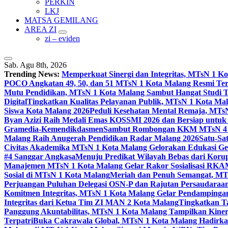
PERKIN
LKJ
MATSA GEMILANG
AREA ZI
zi – eviden
Sab. Agu 8th, 2026
Trending News:
Memperkuat Sinergi dan Integritas, MTsN 1 
POCO Angkatan 49, 50, dan 51 MTsN 1 Kota Malang Resmi Te
Mutu Pendidikan, MTsN 1 Kota Malang Sambut Hangat Studi 
Digital
Tingkatkan Kualitas Pelayanan Publik, MTsN 1 Kota Malan
Siswa Kota Malang 2026
Peduli Kesehatan Mental Remaja, MTsN 
Byan Azizi Raih Medali Emas KOSSMI 2026 dan Bersiap untuk
Gramedia-Kemendikdasmen
Sambut Rombongan KKM MTsN 4 Si
Malang Raih Anugerah Pendidikan Radar Malang 2026
Satu-Sa
Civitas Akademika MTsN 1 Kota Malang Gelorakan Edukasi 
#4 Sanggar Angkasa
Menuju Predikat Wilayah Bebas dari Korup
Manajemen MTsN 1 Kota Malang Gelar Rakor Sosialisasi RK
Sosial di MTsN 1 Kota Malang
Meriah dan Penuh Semangat, MT
Perjuangan Puluhan Delegasi OSN-P dan Rajutan Persaudaraan
Komitmen Integritas, MTsN 1 Kota Malang Gelar Pendampinga
Integritas dari Ketua Tim ZI MAN 2 Kota Malang
Tingkatkan Ta
Panggung Akuntabilitas, MTsN 1 Kota Malang Tampilkan Kiner
Terpatri
Buka Cakrawala Global, MTsN 1 Kota Malang Hadirkan