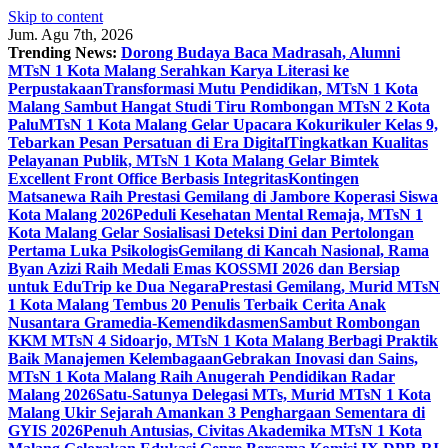
Skip to content
Jum. Agu 7th, 2026
Trending News:
Dorong Budaya Baca Madrasah, Alumni
MTsN 1 Kota Malang Serahkan Karya Literasi ke
Perpustakaan
Transformasi Mutu Pendidikan, MTsN 1 Kota
Malang Sambut Hangat Studi Tiru Rombongan MTsN 2 Kota
Palu
MTsN 1 Kota Malang Gelar Upacara Kokurikuler Kelas 9,
Tebarkan Pesan Persatuan di Era Digital
Tingkatkan Kualitas
Pelayanan Publik, MTsN 1 Kota Malang Gelar Bimtek
Excellent Front Office Berbasis Integritas
Kontingen
Matsanewa Raih Prestasi Gemilang di Jambore Koperasi Siswa
Kota Malang 2026
Peduli Kesehatan Mental Remaja, MTsN 1
Kota Malang Gelar Sosialisasi Deteksi Dini dan Pertolongan
Pertama Luka Psikologis
Gemilang di Kancah Nasional, Rama
Byan Azizi Raih Medali Emas KOSSMI 2026 dan Bersiap
untuk EduTrip ke Dua Negara
Prestasi Gemilang, Murid MTsN
1 Kota Malang Tembus 20 Penulis Terbaik Cerita Anak
Nusantara Gramedia-Kemendikdasmen
Sambut Rombongan
KKM MTsN 4 Sidoarjo, MTsN 1 Kota Malang Berbagi Praktik
Baik Manajemen Kelembagaan
Gebrakan Inovasi dan Sains,
MTsN 1 Kota Malang Raih Anugerah Pendidikan Radar
Malang 2026
Satu-Satunya Delegasi MTs, Murid MTsN 1 Kota
Malang Ukir Sejarah Amankan 3 Penghargaan Sementara di
GYIS 2026
Penuh Antusias, Civitas Akademika MTsN 1 Kota