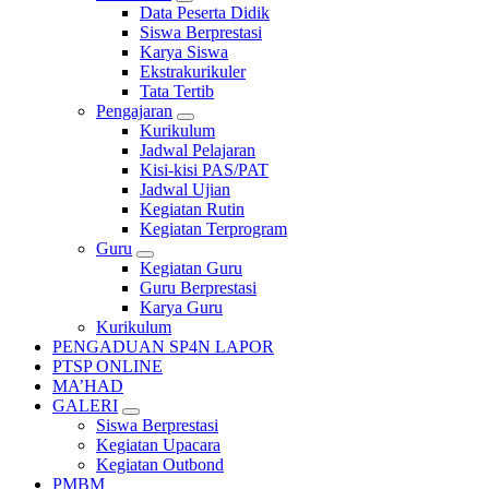
Data Peserta Didik
Siswa Berprestasi
Karya Siswa
Ekstrakurikuler
Tata Tertib
Pengajaran
Kurikulum
Jadwal Pelajaran
Kisi-kisi PAS/PAT
Jadwal Ujian
Kegiatan Rutin
Kegiatan Terprogram
Guru
Kegiatan Guru
Guru Berprestasi
Karya Guru
Kurikulum
PENGADUAN SP4N LAPOR
PTSP ONLINE
MA’HAD
GALERI
Siswa Berprestasi
Kegiatan Upacara
Kegiatan Outbond
PMBM