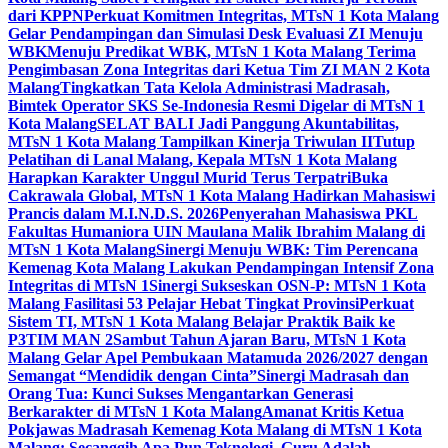
dari KPPN
Perkuat Komitmen Integritas, MTsN 1 Kota Malang
Gelar Pendampingan dan Simulasi Desk Evaluasi ZI Menuju
WBK
Menuju Predikat WBK, MTsN 1 Kota Malang Terima
Pengimbasan Zona Integritas dari Ketua Tim ZI MAN 2 Kota
Malang
Tingkatkan Tata Kelola Administrasi Madrasah,
Bimtek Operator SKS Se-Indonesia Resmi Digelar di MTsN 1
Kota Malang
SELAT BALI Jadi Panggung Akuntabilitas,
MTsN 1 Kota Malang Tampilkan Kinerja Triwulan II
Tutup
Pelatihan di Lanal Malang, Kepala MTsN 1 Kota Malang
Harapkan Karakter Unggul Murid Terus Terpatri
Buka
Cakrawala Global, MTsN 1 Kota Malang Hadirkan Mahasiswi
Prancis dalam M.I.N.D.S. 2026
Penyerahan Mahasiswa PKL
Fakultas Humaniora UIN Maulana Malik Ibrahim Malang di
MTsN 1 Kota Malang
Sinergi Menuju WBK: Tim Perencana
Kemenag Kota Malang Lakukan Pendampingan Intensif Zona
Integritas di MTsN 1
Sinergi Sukseskan OSN-P: MTsN 1 Kota
Malang Fasilitasi 53 Pelajar Hebat Tingkat Provinsi
Perkuat
Sistem TI, MTsN 1 Kota Malang Belajar Praktik Baik ke
P3TIM MAN 2
Sambut Tahun Ajaran Baru, MTsN 1 Kota
Malang Gelar Apel Pembukaan Matamuda 2026/2027 dengan
Semangat “Mendidik dengan Cinta”
Sinergi Madrasah dan
Orang Tua: Kunci Sukses Mengantarkan Generasi
Berkarakter di MTsN 1 Kota Malang
Amanat Kritis Ketua
Pokjawas Madrasah Kemenag Kota Malang di MTsN 1 Kota
Malang: Secanggih Apa Pun Teknologi, Guru Adalah