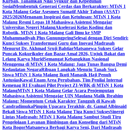
Kurban, Tanamkan Nilai Syukur dan Kepedulian
Sosial
Membentuk Generasi Cerdas dan Berkarakter: MTsN 1
Kota Malang Gelar Asesmen Sumatif Akhir Tahun (ASAT)
2025/2026
Menanam Inspirasi dan Ketulusan: MTsN 1 Kota
Malang Resmi Lepas 18 Mahasiswa Asistensi Mengajar
Universitas Negeri Malang
Akselerasi Kelas Koding dan
Robotik, MTsN 1 Kota Malang Gali Ilmu ke SMP
Muhammadiyah Plus Gunungpring
Selesai dengan Diri Sendiri:
Kunci Sukses Transformasi Guru dan Inovasi Madrasah
Menurut Dr. Akhmad Sruji Bahtiar
Matsanewa Sukses Gelar
Puncak Kokurikuler dan Bazar Amal 2026, Unjuk Bakat dan
Lelang Karya Murid
Semangat Kebangkitan Nasional
Menggema di MTsN 1 Kota Malang: Jaga Tunas Bangsa Demi
Kedaulatan Negara
Ribuan Langkah Menuju Tanah Suci,
Siswa MTsN 1 Kota Malang Ikuti Manasik Haji Penuh
Antusias
Kawal Enam Area Perubahan, Tim Penilai Internal
Kemenag RI Evaluasi Pilot Project ZI-WBK di MTsN 1 Kota
Malang
MTsN 1 Kota Malang Gelar Acara Penjemputan
Mahasiswa Asistensi Mengajar UIN Maulana Malik Ibrahim
Malang: Momentum Cetak Karakter Tangguh di Kawah
Candradimuka
Pimpin Upacara Terakhir, dr. Gamal Albinsaid
Bekali Siswa MTsN 1 Kota Malang Tiga Kunci Sukses
Sinergi
Lintas Madrasah: MTsN 1 Kota Malang Sambut Studi Tiru
Pengelolaan Layanan Bimbingan dan Konseling dari MTsN
Kota Bogor
Matsanewa Berbagi Karya Seni, Dari Madrasah