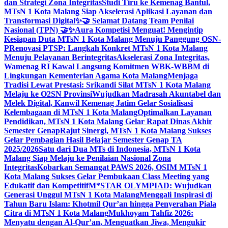
dan Strategi Zona Integritas
Studi Tiru ke Kemenag Bantul,
MTsN 1 Kota Malang Siap Akselerasi Aplikasi Layanan dan
Transformasi Digital
✨🤝 Selamat Datang Team Penilai
Nasional (TPN) 🤝✨
Aura Kompetisi Menguat! Mengintip
Kesiapan Duta MTsN 1 Kota Malang Menuju Panggung OSN-
P
Renovasi PTSP: Langkah Konkret MTsN 1 Kota Malang
Menuju Pelayanan Berintegritas
Akselerasi Zona Integritas,
Wamenag RI Kawal Langsung Komitmen WBK-WBBM di
Lingkungan Kementerian Agama Kota Malang
Menjaga
Tradisi Lewat Prestasi: Srikandi Silat MTsN 1 Kota Malang
Melaju ke O2SN Provinsi
Wujudkan Madrasah Akuntabel dan
Melek Digital, Kanwil Kemenag Jatim Gelar Sosialisasi
Kelembagaan di MTsN 1 Kota Malang
Optimalkan Layanan
Pendidikan, MTsN 1 Kota Malang Gelar Rapat Dinas Akhir
Semester Genap
Rajut Sinergi, MTsN 1 Kota Malang Sukses
Gelar Pembagian Hasil Belajar Semester Genap TA
2025/2026
Satu dari Dua MTs di Indonesia, MTsN 1 Kota
Malang Siap Melaju ke Penilaian Nasional Zona
Integritas
Kobarkan Semangat PAWS 2026, OSIM MTsN 1
Kota Malang Sukses Gelar Pembukaan Class Meeting yang
Edukatif dan Kompetitif
M*STAR OLYMPIAD: Wujudkan
Generasi Unggul MTsN 1 Kota Malang
Menggali Inspirasi di
Tahun Baru Islam: Khotmil Qur’an hingga Penyerahan Piala
Citra di MTsN 1 Kota Malang
Mukhoyam Tahfiz 2026:
Menyatu dengan Al-Qur’an, Menguatkan Jiwa, Mengukir