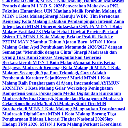
Cakrawala Global, MTsN 1 Kota Malang Hadirkan Mahasiswi
Prancis dalam M.I.N.D.S. 2026
Penyerahan Mahasiswa PKL
Fakultas Humaniora UIN Maulana Malik Ibrahim Malang di
MTsN 1 Kota Malang
Sinergi Menuju WBK: Tim Perencana
Kemenag Kota Malang Lakukan Pendampingan Intensif Zona
Integritas di MTsN 1
Sinergi Sukseskan OSN-P: MTsN 1 Kota
Malang Fasilitasi 53 Pelajar Hebat Tingkat Provinsi
Perkuat
Sistem TI, MTsN 1 Kota Malang Belajar Praktik Baik ke
P3TIM MAN 2
Sambut Tahun Ajaran Baru, MTsN 1 Kota
Malang Gelar Apel Pembukaan Matamuda 2026/2027 dengan
Semangat “Mendidik dengan Cinta”
Sinergi Madrasah dan
Orang Tua: Kunci Sukses Mengantarkan Generasi
Berkarakter di MTsN 1 Kota Malang
Amanat Kritis Ketua
Pokjawas Madrasah Kemenag Kota Malang di MTsN 1 Kota
Malang: Secanggih Apa Pun Teknologi, Guru Adalah
Pembentuk Karakter Sejati
Keren! Murid MTsN 1 Kota
Malang Raih Penghargaan di Ajang Internasional AYIMUN
2026
MTsN 1 Kota Malang Gelar Workshop Peningkatan
Kompetensi Guru, Fokus pada Media Digital dan Kurikulum
Madrasah
Perkuat Sinergi, Komite dan Manajemen Madrasah
Gelar Koordinasi Ma’had Al-Madany
Studi Tiru MIN
Surakarta di MTsN 1 Kota Malang: Menguatkan Transformasi
Madrasah Digital
Guru MTsN 1 Kota Malang Borong Tiga
Penghargaan Bidang Literasi Tingkat Nasional 2026
Siap
Hadapi TPN 2026, MTsN 1 Kota Malang Perkuat Koordinasi