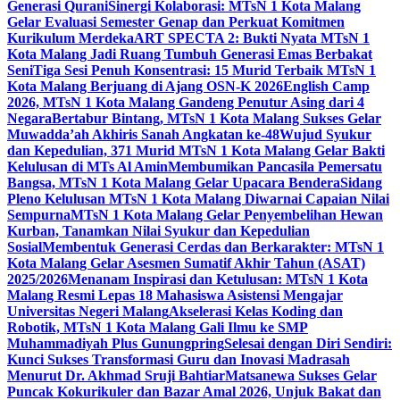
Generasi Qurani
Sinergi Kolaborasi: MTsN 1 Kota Malang
Gelar Evaluasi Semester Genap dan Perkuat Komitmen
Kurikulum Merdeka
ART SPECTA 2: Bukti Nyata MTsN 1
Kota Malang Jadi Ruang Tumbuh Generasi Emas Berbakat
Seni
Tiga Sesi Penuh Konsentrasi: 15 Murid Terbaik MTsN 1
Kota Malang Berjuang di Ajang OSN-K 2026
English Camp
2026, MTsN 1 Kota Malang Gandeng Penutur Asing dari 4
Negara
Bertabur Bintang, MTsN 1 Kota Malang Sukses Gelar
Muwadda’ah Akhiris Sanah Angkatan ke-48
Wujud Syukur
dan Kepedulian, 371 Murid MTsN 1 Kota Malang Gelar Bakti
Kelulusan di MTs Al Amin
Membumikan Pancasila Pemersatu
Bangsa, MTsN 1 Kota Malang Gelar Upacara Bendera
Sidang
Pleno Kelulusan MTsN 1 Kota Malang Diwarnai Capaian Nilai
Sempurna
MTsN 1 Kota Malang Gelar Penyembelihan Hewan
Kurban, Tanamkan Nilai Syukur dan Kepedulian
Sosial
Membentuk Generasi Cerdas dan Berkarakter: MTsN 1
Kota Malang Gelar Asesmen Sumatif Akhir Tahun (ASAT)
2025/2026
Menanam Inspirasi dan Ketulusan: MTsN 1 Kota
Malang Resmi Lepas 18 Mahasiswa Asistensi Mengajar
Universitas Negeri Malang
Akselerasi Kelas Koding dan
Robotik, MTsN 1 Kota Malang Gali Ilmu ke SMP
Muhammadiyah Plus Gunungpring
Selesai dengan Diri Sendiri:
Kunci Sukses Transformasi Guru dan Inovasi Madrasah
Menurut Dr. Akhmad Sruji Bahtiar
Matsanewa Sukses Gelar
Puncak Kokurikuler dan Bazar Amal 2026, Unjuk Bakat dan