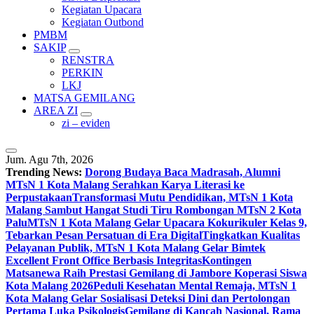
Kegiatan Upacara
Kegiatan Outbond
PMBM
SAKIP
RENSTRA
PERKIN
LKJ
MATSA GEMILANG
AREA ZI
zi – eviden
Jum. Agu 7th, 2026
Trending News:
Dorong Budaya Baca Madrasah, Alumni
MTsN 1 Kota Malang Serahkan Karya Literasi ke
Perpustakaan
Transformasi Mutu Pendidikan, MTsN 1 Kota
Malang Sambut Hangat Studi Tiru Rombongan MTsN 2 Kota
Palu
MTsN 1 Kota Malang Gelar Upacara Kokurikuler Kelas 9,
Tebarkan Pesan Persatuan di Era Digital
Tingkatkan Kualitas
Pelayanan Publik, MTsN 1 Kota Malang Gelar Bimtek
Excellent Front Office Berbasis Integritas
Kontingen
Matsanewa Raih Prestasi Gemilang di Jambore Koperasi Siswa
Kota Malang 2026
Peduli Kesehatan Mental Remaja, MTsN 1
Kota Malang Gelar Sosialisasi Deteksi Dini dan Pertolongan
Pertama Luka Psikologis
Gemilang di Kancah Nasional, Rama