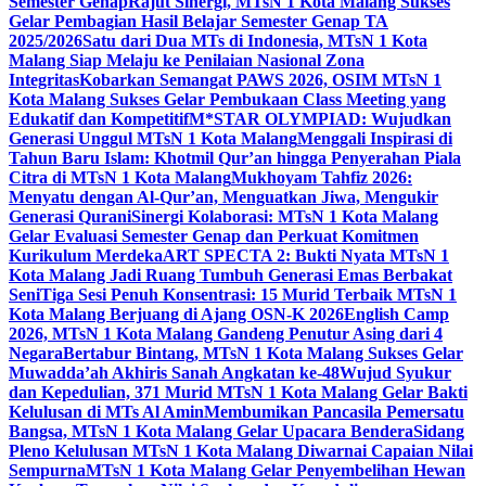
Semester Genap
Rajut Sinergi, MTsN 1 Kota Malang Sukses
Gelar Pembagian Hasil Belajar Semester Genap TA
2025/2026
Satu dari Dua MTs di Indonesia, MTsN 1 Kota
Malang Siap Melaju ke Penilaian Nasional Zona
Integritas
Kobarkan Semangat PAWS 2026, OSIM MTsN 1
Kota Malang Sukses Gelar Pembukaan Class Meeting yang
Edukatif dan Kompetitif
M*STAR OLYMPIAD: Wujudkan
Generasi Unggul MTsN 1 Kota Malang
Menggali Inspirasi di
Tahun Baru Islam: Khotmil Qur’an hingga Penyerahan Piala
Citra di MTsN 1 Kota Malang
Mukhoyam Tahfiz 2026:
Menyatu dengan Al-Qur’an, Menguatkan Jiwa, Mengukir
Generasi Qurani
Sinergi Kolaborasi: MTsN 1 Kota Malang
Gelar Evaluasi Semester Genap dan Perkuat Komitmen
Kurikulum Merdeka
ART SPECTA 2: Bukti Nyata MTsN 1
Kota Malang Jadi Ruang Tumbuh Generasi Emas Berbakat
Seni
Tiga Sesi Penuh Konsentrasi: 15 Murid Terbaik MTsN 1
Kota Malang Berjuang di Ajang OSN-K 2026
English Camp
2026, MTsN 1 Kota Malang Gandeng Penutur Asing dari 4
Negara
Bertabur Bintang, MTsN 1 Kota Malang Sukses Gelar
Muwadda’ah Akhiris Sanah Angkatan ke-48
Wujud Syukur
dan Kepedulian, 371 Murid MTsN 1 Kota Malang Gelar Bakti
Kelulusan di MTs Al Amin
Membumikan Pancasila Pemersatu
Bangsa, MTsN 1 Kota Malang Gelar Upacara Bendera
Sidang
Pleno Kelulusan MTsN 1 Kota Malang Diwarnai Capaian Nilai
Sempurna
MTsN 1 Kota Malang Gelar Penyembelihan Hewan