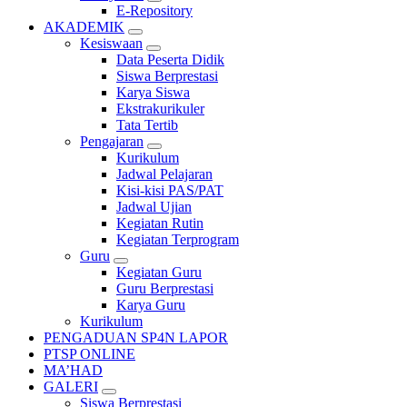
E-Repository
AKADEMIK
Kesiswaan
Data Peserta Didik
Siswa Berprestasi
Karya Siswa
Ekstrakurikuler
Tata Tertib
Pengajaran
Kurikulum
Jadwal Pelajaran
Kisi-kisi PAS/PAT
Jadwal Ujian
Kegiatan Rutin
Kegiatan Terprogram
Guru
Kegiatan Guru
Guru Berprestasi
Karya Guru
Kurikulum
PENGADUAN SP4N LAPOR
PTSP ONLINE
MA’HAD
GALERI
Siswa Berprestasi