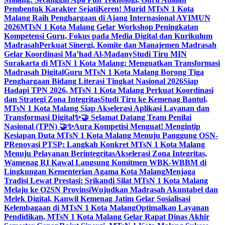
Pembentuk Karakter Sejati
Keren! Murid MTsN 1 Kota
Malang Raih Penghargaan di Ajang Internasional AYIMUN
2026
MTsN 1 Kota Malang Gelar Workshop Peningkatan
Kompetensi Guru, Fokus pada Media Digital dan Kurikulum
Madrasah
Perkuat Sinergi, Komite dan Manajemen Madrasah
Gelar Koordinasi Ma’had Al-Madany
Studi Tiru MIN
Surakarta di MTsN 1 Kota Malang: Menguatkan Transformasi
Madrasah Digital
Guru MTsN 1 Kota Malang Borong Tiga
Penghargaan Bidang Literasi Tingkat Nasional 2026
Siap
Hadapi TPN 2026, MTsN 1 Kota Malang Perkuat Koordinasi
dan Strategi Zona Integritas
Studi Tiru ke Kemenag Bantul,
MTsN 1 Kota Malang Siap Akselerasi Aplikasi Layanan dan
Transformasi Digital
✨🤝 Selamat Datang Team Penilai
Nasional (TPN) 🤝✨
Aura Kompetisi Menguat! Mengintip
Kesiapan Duta MTsN 1 Kota Malang Menuju Panggung OSN-
P
Renovasi PTSP: Langkah Konkret MTsN 1 Kota Malang
Menuju Pelayanan Berintegritas
Akselerasi Zona Integritas,
Wamenag RI Kawal Langsung Komitmen WBK-WBBM di
Lingkungan Kementerian Agama Kota Malang
Menjaga
Tradisi Lewat Prestasi: Srikandi Silat MTsN 1 Kota Malang
Melaju ke O2SN Provinsi
Wujudkan Madrasah Akuntabel dan
Melek Digital, Kanwil Kemenag Jatim Gelar Sosialisasi
Kelembagaan di MTsN 1 Kota Malang
Optimalkan Layanan
Pendidikan, MTsN 1 Kota Malang Gelar Rapat Dinas Akhir