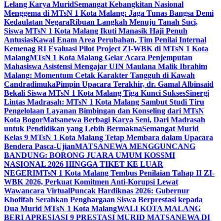
Lelang Karya Murid
Semangat Kebangkitan Nasional
Menggema di MTsN 1 Kota Malang: Jaga Tunas Bangsa Demi
Kedaulatan Negara
Ribuan Langkah Menuju Tanah Suci,
Siswa MTsN 1 Kota Malang Ikuti Manasik Haji Penuh
Antusias
Kawal Enam Area Perubahan, Tim Penilai Internal
Kemenag RI Evaluasi Pilot Project ZI-WBK di MTsN 1 Kota
Malang
MTsN 1 Kota Malang Gelar Acara Penjemputan
Mahasiswa Asistensi Mengajar UIN Maulana Malik Ibrahim
Malang: Momentum Cetak Karakter Tangguh di Kawah
Candradimuka
Pimpin Upacara Terakhir, dr. Gamal Albinsaid
Bekali Siswa MTsN 1 Kota Malang Tiga Kunci Sukses
Sinergi
Lintas Madrasah: MTsN 1 Kota Malang Sambut Studi Tiru
Pengelolaan Layanan Bimbingan dan Konseling dari MTsN
Kota Bogor
Matsanewa Berbagi Karya Seni, Dari Madrasah
untuk Pendidikan yang Lebih Bermakna
Semangat Murid
Kelas 9 MTsN 1 Kota Malang Tetap Membara dalam Upacara
Bendera Pasca-Ujian
MATSANEWA MENGGUNCANG
BANDUNG: BORONG JUARA UMUM KOSSMI
NASIONAL 2026 HINGGA TIKET KE LUAR
NEGERI
MTsN 1 Kota Malang Tembus Penilaian Tahap II ZI-
WBK 2026, Perkuat Komitmen Anti-Korupsi Lewat
Wawancara Virtual
Puncak Hardiknas 2026: Gubernur
Khofifah Serahkan Penghargaan Siswa Berprestasi kepada
Dua Murid MTsN 1 Kota Malang
WALI KOTA MALANG
BERI APRESIASI 9 PRESTASI MURID MATSANEWA DI