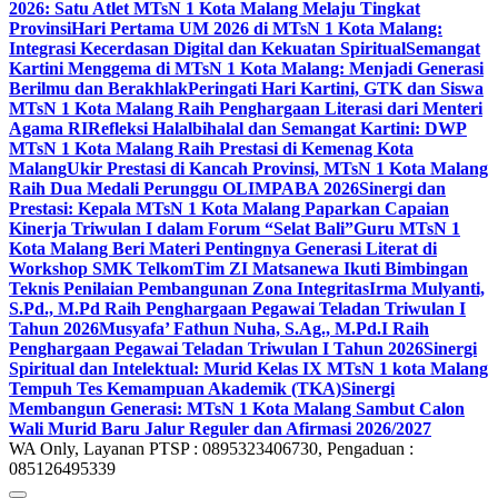
2026: Satu Atlet MTsN 1 Kota Malang Melaju Tingkat
Provinsi
Hari Pertama UM 2026 di MTsN 1 Kota Malang:
Integrasi Kecerdasan Digital dan Kekuatan Spiritual
Semangat
Kartini Menggema di MTsN 1 Kota Malang: Menjadi Generasi
Berilmu dan Berakhlak
Peringati Hari Kartini, GTK dan Siswa
MTsN 1 Kota Malang Raih Penghargaan Literasi dari Menteri
Agama RI
Refleksi Halalbihalal dan Semangat Kartini: DWP
MTsN 1 Kota Malang Raih Prestasi di Kemenag Kota
Malang
Ukir Prestasi di Kancah Provinsi, MTsN 1 Kota Malang
Raih Dua Medali Perunggu OLIMPABA 2026
Sinergi dan
Prestasi: Kepala MTsN 1 Kota Malang Paparkan Capaian
Kinerja Triwulan I dalam Forum “Selat Bali”
Guru MTsN 1
Kota Malang Beri Materi Pentingnya Generasi Literat di
Workshop SMK Telkom
Tim ZI Matsanewa Ikuti Bimbingan
Teknis Penilaian Pembangunan Zona Integritas
Irma Mulyanti,
S.Pd., M.Pd Raih Penghargaan Pegawai Teladan Triwulan I
Tahun 2026
Musyafa’ Fathun Nuha, S.Ag., M.Pd.I Raih
Penghargaan Pegawai Teladan Triwulan I Tahun 2026
Sinergi
Spiritual dan Intelektual: Murid Kelas IX MTsN 1 kota Malang
Tempuh Tes Kemampuan Akademik (TKA)
Sinergi
Membangun Generasi: MTsN 1 Kota Malang Sambut Calon
Wali Murid Baru Jalur Reguler dan Afirmasi 2026/2027
WA Only, Layanan PTSP : 0895323406730, Pengaduan :
085126495339