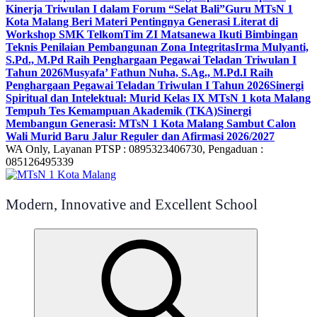
Kinerja Triwulan I dalam Forum “Selat Bali”
Guru MTsN 1
Kota Malang Beri Materi Pentingnya Generasi Literat di
Workshop SMK Telkom
Tim ZI Matsanewa Ikuti Bimbingan
Teknis Penilaian Pembangunan Zona Integritas
Irma Mulyanti,
S.Pd., M.Pd Raih Penghargaan Pegawai Teladan Triwulan I
Tahun 2026
Musyafa’ Fathun Nuha, S.Ag., M.Pd.I Raih
Penghargaan Pegawai Teladan Triwulan I Tahun 2026
Sinergi
Spiritual dan Intelektual: Murid Kelas IX MTsN 1 kota Malang
Tempuh Tes Kemampuan Akademik (TKA)
Sinergi
Membangun Generasi: MTsN 1 Kota Malang Sambut Calon
Wali Murid Baru Jalur Reguler dan Afirmasi 2026/2027
WA Only, Layanan PTSP : 0895323406730, Pengaduan :
085126495339
Modern, Innovative and Excellent School