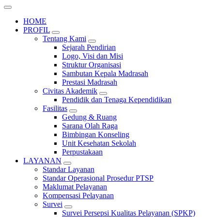
HOME
PROFIL
Tentang Kami
Sejarah Pendirian
Logo, Visi dan Misi
Struktur Organisasi
Sambutan Kepala Madrasah
Prestasi Madrasah
Civitas Akademik
Pendidik dan Tenaga Kependidikan
Fasilitas
Gedung & Ruang
Sarana Olah Raga
Bimbingan Konseling
Unit Kesehatan Sekolah
Perpustakaan
LAYANAN
Standar Layanan
Standar Operasional Prosedur PTSP
Maklumat Pelayanan
Kompensasi Pelayanan
Survei
Survei Persepsi Kualitas Pelayanan (SPKP)