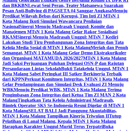
Malang Gelorakan Edukasi Genre Bersama Komisi IX DPR RI
dan BKKBN
Lewat Seni Peran, Teater Matsanewa Suarakan
Pesan Anti-Bullying di PAGSETA #4 Sanggar Angkasa
Menuju
Predikat Wilayah Bebas dari Korupsi, Tim Inti ZI MTsN 1
Kota Malang Ikuti Simulasi Wawancara Penilaian
Nasional
Sinergi Menuju Madrasah Unggul: Komite dan
Manajemen MTsN 1 Kota Malang Gelar Rakor Sosialisasi
RKAM
Sinergi Menuju Madrasah Unggul: MTsN 7 Kediri
Lakukan Studi Tiru Pembangunan Zona Integritas dan Tata
Kelola Media Sosial di MTsN 1 Kota Malang
Meriah dan Penuh
Semangat, MTsN 1 Kota Malang Gelar Demo Ekstrakurikuler
dan Organisasi MATAMUDA 2026/2027
MTsN 1 Kota Malang
Jadi Saksi Perjuangan Puluhan Delegasi OSN-P dan Rajutan
Persaudaraan Lintas Sekolah
Bukti Tatakelola Unggul, MTsN 1
Kota Malang Sabet Peringkat III Satker Berkinerja Terbaik
dari KPPN
Perkuat Komitmen Integritas, MTsN 1 Kota Malang
Gelar Pendampingan dan Simulasi Desk Evaluasi ZI Menuju
WBK
Menuju Predikat WBK, MTsN 1 Kota Malang Terima
Pengimbasan Zona Integritas dari Ketua Tim ZI MAN 2 Kota
Malang
Tingkatkan Tata Kelola Administrasi Madrasah,
Bimtek Operator SKS Se-Indonesia Resmi Digelar di MTsN 1
Kota Malang
SELAT BALI Jadi Panggung Akuntabilitas,
MTsN 1 Kota Malang Tampilkan Kinerja Triwulan II
Tutup
Pelatihan di Lanal Malang, Kepala MTsN 1 Kota Malang
Harapkan Karakter Unggul Murid Terus Terpatri
Buka