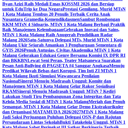
Byan Azizi Raih Medali Emas KOSSMI 2026 dan Bersiap
untuk EduTrip ke Dua Negara
Prestasi Gemilang, Murid MTsN
1 Kota Malang Tembus 20 Penulis Terbaik Cerita Anak
Nusantara Gramedia-Kemendikdasmen
Sambut Rombongan
KKM MTsN 4 Sidoarjo, MTsN 1 Kota Malang Berbagi Praktik
Baik Manajemen Kelembagaan
Gebrakan Inovasi dan Sains,
MTsN 1 Kota Malang Raih Anugerah Pendidikan Radar
Malang 2026
Satu-Satunya Delegasi MTs, Murid MTsN 1 Kota
Malang Ukir Sejarah Amankan 3 Penghargaan Sementara di
GYIS 2026
Penuh Antusias, Civitas Akademika MTsN 1 Kota
Malang Gelorakan Edukasi Genre Bersama Komisi IX DPR RI
dan BKKBN
Lewat Seni Peran, Teater Matsanewa Suarakan
Pesan Anti-Bullying di PAGSETA #4 Sanggar Angkasa
Menuju
Predikat Wilayah Bebas dari Korupsi, Tim Inti ZI MTsN 1
Kota Malang Ikuti Simulasi Wawancara Penilaian
Nasional
Sinergi Menuju Madrasah Unggul: Komite dan
Manajemen MTsN 1 Kota Malang Gelar Rakor Sosialisasi
RKAM
Sinergi Menuju Madrasah Unggul: MTsN 7 Kediri
Lakukan Studi Tiru Pembangunan Zona Integritas dan Tata
Kelola Media Sosial di MTsN 1 Kota Malang
Meriah dan Penuh
Semangat, MTsN 1 Kota Malang Gelar Demo Ekstrakurikuler
dan Organisasi MATAMUDA 2026/2027
MTsN 1 Kota Malang
Jadi Saksi Perjuangan Puluhan Delegasi OSN-P dan Rajutan
Persaudaraan Lintas Sekolah
Bukti Tatakelola Unggul, MTsN 1
Kota Malang Sabet Peringkat III Satker Berkinerja Terbaik