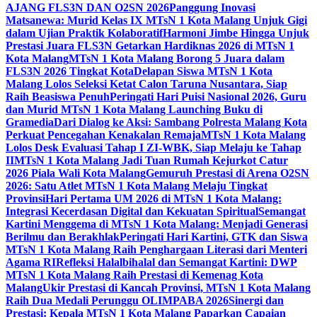
AJANG FLS3N DAN O2SN 2026
Panggung Inovasi
Matsanewa: Murid Kelas IX MTsN 1 Kota Malang Unjuk Gigi
dalam Ujian Praktik Kolaboratif
Harmoni Jimbe Hingga Unjuk
Prestasi Juara FLS3N Getarkan Hardiknas 2026 di MTsN 1
Kota Malang
MTsN 1 Kota Malang Borong 5 Juara dalam
FLS3N 2026 Tingkat Kota
Delapan Siswa MTsN 1 Kota
Malang Lolos Seleksi Ketat Calon Taruna Nusantara, Siap
Raih Beasiswa Penuh
Peringati Hari Puisi Nasional 2026, Guru
dan Murid MTsN 1 Kota Malang Launching Buku di
Gramedia
Dari Dialog ke Aksi: Sambang Polresta Malang Kota
Perkuat Pencegahan Kenakalan Remaja
MTsN 1 Kota Malang
Lolos Desk Evaluasi Tahap I ZI-WBK, Siap Melaju ke Tahap
II
MTsN 1 Kota Malang Jadi Tuan Rumah Kejurkot Catur
2026 Piala Wali Kota Malang
Gemuruh Prestasi di Arena O2SN
2026: Satu Atlet MTsN 1 Kota Malang Melaju Tingkat
Provinsi
Hari Pertama UM 2026 di MTsN 1 Kota Malang:
Integrasi Kecerdasan Digital dan Kekuatan Spiritual
Semangat
Kartini Menggema di MTsN 1 Kota Malang: Menjadi Generasi
Berilmu dan Berakhlak
Peringati Hari Kartini, GTK dan Siswa
MTsN 1 Kota Malang Raih Penghargaan Literasi dari Menteri
Agama RI
Refleksi Halalbihalal dan Semangat Kartini: DWP
MTsN 1 Kota Malang Raih Prestasi di Kemenag Kota
Malang
Ukir Prestasi di Kancah Provinsi, MTsN 1 Kota Malang
Raih Dua Medali Perunggu OLIMPABA 2026
Sinergi dan
Prestasi: Kepala MTsN 1 Kota Malang Paparkan Capaian