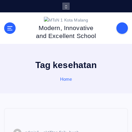
S
k
i
p
Modern, Innovative
t
and Excellent School
o
c
o
n
Tag kesehatan
t
e
n
Home
t